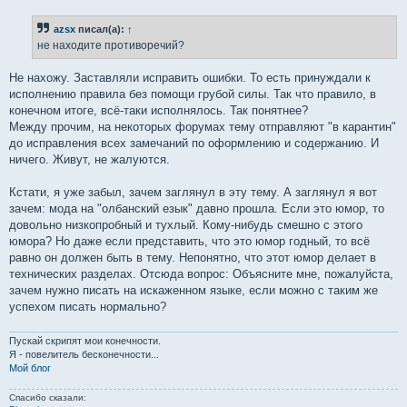
о
б
azsx
писал(а):
↑
щ
е
не находите противоречий?
н
и
е
Не нахожу. Заставляли исправить ошибки. То есть принуждали к
исполнению правила без помощи грубой силы. Так что правило, в
конечном итоге, всё-таки исполнялось. Так понятнее?
Между прочим, на некоторых форумах тему отправляют "в карантин"
до исправления всех замечаний по оформлению и содержанию. И
ничего. Живут, не жалуются.
Кстати, я уже забыл, зачем заглянул в эту тему. А заглянул я вот
зачем: мода на "олбанский езык" давно прошла. Если это юмор, то
довольно низкопробный и тухлый. Кому-нибудь смешно с этого
юмора? Но даже если представить, что это юмор годный, то всё
равно он должен быть в тему. Непонятно, что этот юмор делает в
технических разделах. Отсюда вопрос: Объясните мне, пожалуйста,
зачем нужно писать на искаженном языке, если можно с таким же
успехом писать нормально?
Пускай скрипят мои конечности.
Я - повелитель бесконечности...
Мой блог
Спасибо сказали: