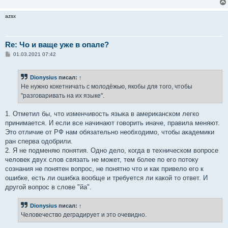
azsx
Re: Чо и ваще уже в опале?
С
01.03.2021 07:42
о
о
б
Dionysius
писал:
↑
щ
е
Не нужно кокетничать с молодёжью, якобы для того, чтобы
н
"разговаривать на их языке".
и
е
1. Отметил бы, что изменчивость языка в американском легко
принимается. И если все начинают говорить иначе, правила меняют.
Это отличие от РФ нам обязательно необходимо, чтобы академики
ран сперва одобрили.
2. Я не подменяю понятия. Одно дело, когда в техническом вопросе
человек двух слов связать не может, тем более по его потоку
сознания не понятен вопрос, не понятно что и как привело его к
ошибке, есть ли ошибка вообще и требуется ли какой то ответ. И
другой вопрос в слове "йа".
Dionysius
писал:
↑
Человечество деградирует и это очевидно.