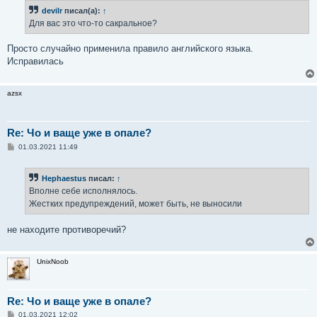
б
devilr
писал(а):
↑
щ
е
Для вас это что-то сакральное?
н
и
е
Просто случайно применила правило английского языка.
Исправилась
azsx
Re: Чо и ваще уже в опале?
С
01.03.2021 11:49
о
о
б
Hephaestus
писал:
↑
щ
е
Вполне себе исполнялось.
н
Жестких предупреждений, может быть, не выносили
и
е
не находите противоречий?
UnixNoob
Re: Чо и ваще уже в опале?
С
01.03.2021 12:02