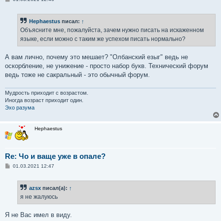
о
о
б
Hephaestus
писал:
↑
щ
е
Объясните мне, пожалуйста, зачем нужно писать на искаженном
н
языке, если можно с таким же успехом писать нормально?
и
е
А вам лично, почему это мешает? "Олбанский езыг" ведь не
оскорбление, не унижение - просто набор букв. Технический форум
ведь тоже не сакральный - это обычный форум.
Мудрость приходит с возрастом.
Иногда возраст приходит один.
Эхо разума
Hephaestus
Re: Чо и ваще уже в опале?
С
01.03.2021 12:47
о
о
б
azsx
писал(а):
↑
щ
е
я не жалуюсь
н
и
е
Я не Вас имел в виду.