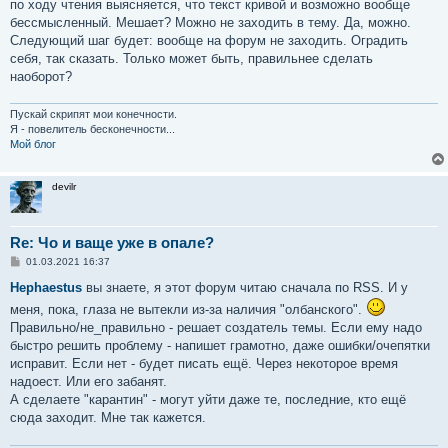
по ходу чтения выясняется, что текст кривой и возможно вообще
бессмысленный. Мешает? Можно не заходить в тему. Да, можно.
Следующий шаг будет: вообще на форум не заходить. Оградить
себя, так сказать. Только может быть, правильнее сделать
наоборот?
Пускай скрипят мои конечности.
Я - повелитель бесконечности...
Мой блог
devilr
Re: Чо и ваще уже в опале?
С
01.03.2021 16:37
о
о
Hephaestus
вы знаете, я этот форум читаю сначала по RSS. И у
б
меня, пока, глаза не вытекли из-за наличия "олбанского".
щ
е
Правильно/не_правильно - решает создатель темы. Если ему надо
н
быстро решить проблему - напишет грамотно, даже ошибки/очепятки
и
е
исправит. Если нет - будет писать ещё. Через некоторое время
надоест. Или его забанят.
А сделаете "карантин" - могут уйти даже те, последние, кто ещё
сюда заходит. Мне так кажется.