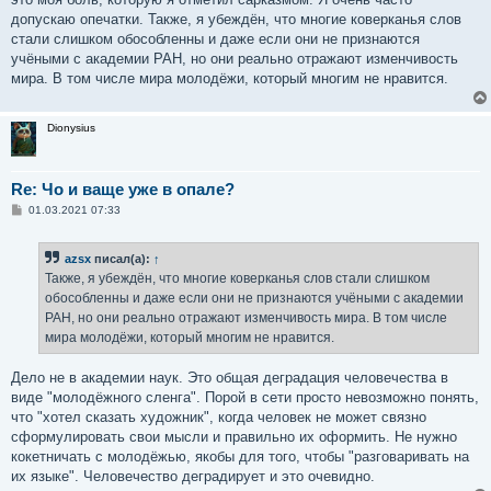
допускаю опечатки. Также, я убеждён, что многие коверканья слов
стали слишком обособленны и даже если они не признаются
учёными с академии РАН, но они реально отражают изменчивость
мира. В том числе мира молодёжи, который многим не нравится.
Dionysius
Re: Чо и ваще уже в опале?
С
01.03.2021 07:33
о
о
б
azsx
писал(а):
↑
щ
е
Также, я убеждён, что многие коверканья слов стали слишком
н
обособленны и даже если они не признаются учёными с академии
и
е
РАН, но они реально отражают изменчивость мира. В том числе
мира молодёжи, который многим не нравится.
Дело не в академии наук. Это общая деградация человечества в
виде "молодёжного сленга". Порой в сети просто невозможно понять,
что "хотел сказать художник", когда человек не может связно
сформулировать свои мысли и правильно их оформить. Не нужно
кокетничать с молодёжью, якобы для того, чтобы "разговаривать на
их языке". Человечество деградирует и это очевидно.