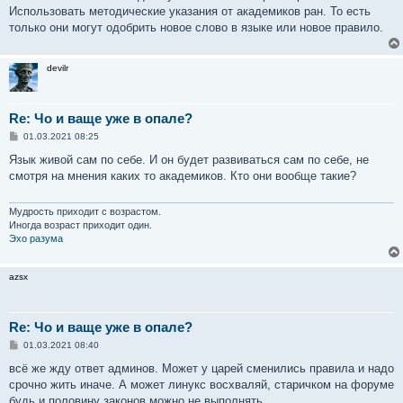
Использовать методические указания от академиков ран. То есть
только они могут одобрить новое слово в языке или новое правило.
devilr
Re: Чо и ваще уже в опале?
С
01.03.2021 08:25
о
о
Язык живой сам по себе. И он будет развиваться сам по себе, не
б
смотря на мнения каких то академиков. Кто они вообще такие?
щ
е
н
и
Мудрость приходит с возрастом.
е
Иногда возраст приходит один.
Эхо разума
azsx
Re: Чо и ваще уже в опале?
С
01.03.2021 08:40
о
о
всё же жду ответ админов. Может у царей сменились правила и надо
б
срочно жить иначе. А может линукс восхваляй, старичком на форуме
щ
е
будь и половину законов можно не выполнять.