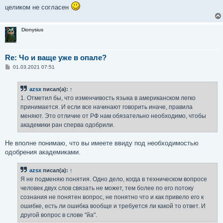
целиком не согласен
Dionysius
Re: Чо и ваще уже в опале?
С
01.03.2021 07:51
о
о
б
azsx
писал(а):
↑
щ
е
1. Отметил бы, что изменчивость языка в американском легко
н
принимается. И если все начинают говорить иначе, правила
и
е
меняют. Это отличие от РФ нам обязательно необходимо, чтобы
академики ран сперва одобрили.
Не вполне понимаю, что вы имеете ввиду под необходимостью
одобрения академиками.
azsx
писал(а):
↑
Я не подменяю понятия. Одно дело, когда в техническом вопросе
человек двух слов связать не может, тем более по его потоку
сознания не понятен вопрос, не понятно что и как привело его к
ошибке, есть ли ошибка вообще и требуется ли какой то ответ. И
другой вопрос в слове "йа".