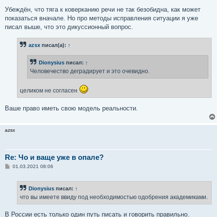
Убеждён, что тяга к коверканию речи не так безобидна, как может
показаться вначале. Но про методы исправления ситуации я уже
писал выше, что это дикуссионный вопрос.
azsx
писал(а):
↑
Dionysius
писал:
↑
Человечество деградирует и это очевидно.
целиком не согласен
Ваше право иметь свою модель реальности.
azsx
Re: Чо и ваще уже в опале?
С
01.03.2021 08:06
о
о
б
Dionysius
писал:
↑
щ
е
что вы имеете ввиду под необходимостью одобрения академиками.
н
и
е
В России есть только один путь писать и говорить правильно.