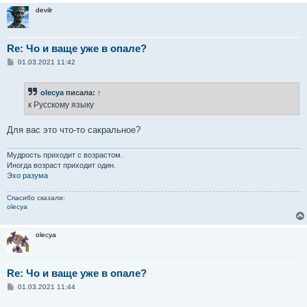
devilr
Re: Чо и ваще уже в опале?
С
01.03.2021 11:42
о
о
б
olecya
писала:
↑
щ
е
к Русскому языку
н
и
е
Для вас это что-то сакральное?
Мудрость приходит с возрастом.
Иногда возраст приходит один.
Эхо разума
Спасибо сказали:
olecya
olecya
Re: Чо и ваще уже в опале?
С
01.03.2021 11:44
о
о