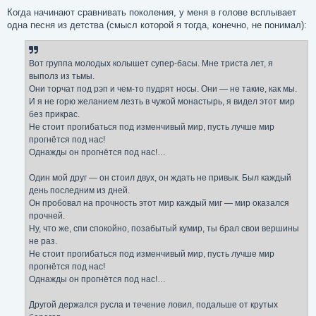
и
е
Когда начинают сравнивать поколения, у меня в голове всплывает
одна песня из детства (смысл которой я тогда, конечно, не понимал):
Вот группа молодых колышет супер-басы. Мне триста лет, я
выполз из тьмы.
Они торчат под рэп и чем-то пудрят носы. Они — не такие, как мы.
И я не горю желанием лезть в чужой монастырь, я видел этот мир
без прикрас.
Не стоит прогибаться под изменчивый мир, пусть лучше мир
прогнётся под нас!
Однажды он прогнётся под нас!…
Один мой друг — он стоил двух, он ждать не привык. Был каждый
день последним из дней.
Он пробовал на прочность этот мир каждый миг — мир оказался
прочней.
Ну, что же, спи спокойно, позабытый кумир, ты брал свои вершины
не раз.
Не стоит прогибаться под изменчивый мир, пусть лучше мир
прогнётся под нас!
Однажды он прогнётся под нас!…
Другой держался русла и течение ловил, подальше от крутых