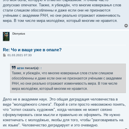
допускаю опечатки. Также, я убеждён, что многие коверканья слов
стали слишком обособленны и даже если они не признаются
учёными с академии РАН, но они реально отражают изменчивость
мира. В том числе мира молодёжи, который многим не нравится.
Dionysius
Re: Чо и ваще уже в опале?
С
01.03.2021 07:33
о
о
б
azsx
писал(а):
↑
щ
е
Также, я убеждён, что многие коверканья слов стали слишком
н
обособленны и даже если они не признаются учёными с академии
и
е
РАН, но они реально отражают изменчивость мира. В том числе
мира молодёжи, который многим не нравится.
Дело не в академии наук. Это общая деградация человечества в
виде "молодёжного сленга". Порой в сети просто невозможно понять,
что "хотел сказать художник", когда человек не может связно
сформулировать свои мысли и правильно их оформить. Не нужно
кокетничать с молодёжью, якобы для того, чтобы "разговаривать на
их языке". Человечество деградирует и это очевидно.