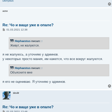
Dionysius
azsx
Re: Чо и ваще уже в опале?
С
01.03.2021 12:36
о
о
б
Hephaestus
писал:
↑
щ
е
Живут, не жалуются.
н
и
е
я не жалуюсь, а уточняю у админов.
у некоторых просто мания, им кажется, что все вокруг жалуются.
Hephaestus
писал:
↑
Объясните мне
я его не оцениваю. Я уточняю у админов.
devilr
Re: Чо и ваще уже в опале?
С
01.03.2021 12:46