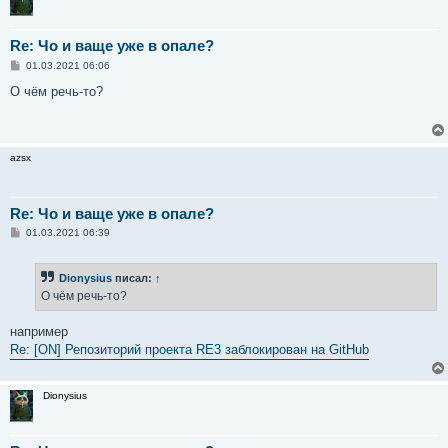
Re: Чо и ваще уже в опале?
С
01.03.2021 06:06
о
о
О чём речь-то?
б
щ
е
н
и
azsx
е
Re: Чо и ваще уже в опале?
С
01.03.2021 06:39
о
о
б
Dionysius
писал:
↑
щ
е
О чём речь-то?
н
и
е
например
Re: [ON] Репозиторий проекта RE3 заблокирован на GitHub
Dionysius