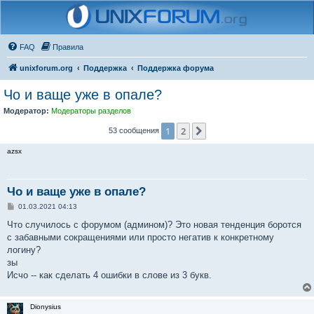
FAQ
Правила
unixforum.org
Поддержка
Поддержка форума
Чо и ваще уже в опале?
Модератор:
Модераторы разделов
1
2
След.
53 сообщения
azsx
Чо и ваще уже в опале?
С
01.03.2021 04:13
о
о
Что случилось с форумом (админом)? Это новая тенденция боротся
б
с забавными сокращениями или просто негатив к конкретному
щ
е
логину?
н
зы
и
е
Исчо -- как сделать 4 ошибки в слове из 3 букв.
Dionysius