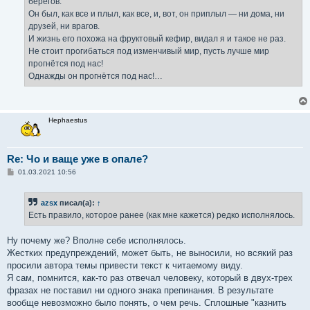
берегов.
Он был, как все и плыл, как все, и, вот, он приплыл — ни дома, ни
друзей, ни врагов.
И жизнь его похожа на фруктовый кефир, видал я и такое не раз.
Не стоит прогибаться под изменчивый мир, пусть лучше мир
прогнётся под нас!
Однажды он прогнётся под нас!…
Hephaestus
Re: Чо и ваще уже в опале?
С
01.03.2021 10:56
о
о
б
azsx
писал(а):
↑
щ
е
Есть правило, которое ранее (как мне кажется) редко исполнялось.
н
и
е
Ну почему же? Вполне себе исполнялось.
Жестких предупреждений, может быть, не выносили, но всякий раз
просили автора темы привести текст к читаемому виду.
Я сам, помнится, как-то раз отвечал человеку, который в двух-трех
фразах не поставил ни одного знака препинания. В результате
вообще невозможно было понять, о чем речь. Сплошные "казнить