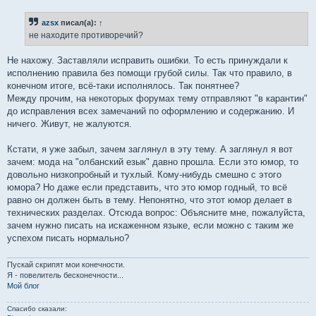
о
б
azsx
писал(а):
↑
щ
е
не находите противоречий?
н
и
е
Не нахожу. Заставляли исправить ошибки. То есть принуждали к
исполнению правила без помощи грубой силы. Так что правило, в
конечном итоге, всё-таки исполнялось. Так понятнее?
Между прочим, на некоторых форумах тему отправляют "в карантин"
до исправления всех замечаний по оформлению и содержанию. И
ничего. Живут, не жалуются.
Кстати, я уже забыл, зачем заглянул в эту тему. А заглянул я вот
зачем: мода на "олбанский езык" давно прошла. Если это юмор, то
довольно низкопробный и тухлый. Кому-нибудь смешно с этого
юмора? Но даже если представить, что это юмор годный, то всё
равно он должен быть в тему. Непонятно, что этот юмор делает в
технических разделах. Отсюда вопрос: Объясните мне, пожалуйста,
зачем нужно писать на искаженном языке, если можно с таким же
успехом писать нормально?
Пускай скрипят мои конечности.
Я - повелитель бесконечности...
Мой блог
Спасибо сказали: