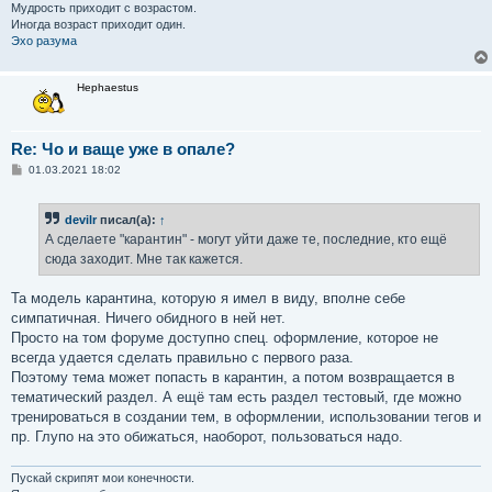
Мудрость приходит с возрастом.
Иногда возраст приходит один.
Эхо разума
Hephaestus
Re: Чо и ваще уже в опале?
С
01.03.2021 18:02
о
о
б
devilr
писал(а):
↑
щ
е
А сделаете "карантин" - могут уйти даже те, последние, кто ещё
н
сюда заходит. Мне так кажется.
и
е
Та модель карантина, которую я имел в виду, вполне себе
симпатичная. Ничего обидного в ней нет.
Просто на том форуме доступно спец. оформление, которое не
всегда удается сделать правильно с первого раза.
Поэтому тема может попасть в карантин, а потом возвращается в
тематический раздел. А ещё там есть раздел тестовый, где можно
тренироваться в создании тем, в оформлении, использовании тегов и
пр. Глупо на это обижаться, наоборот, пользоваться надо.
Пускай скрипят мои конечности.