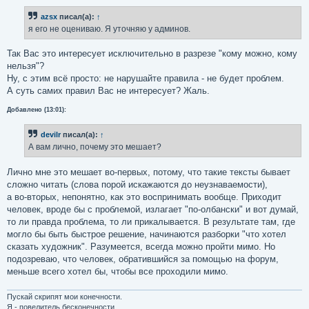
azsx
писал(а):
↑
я его не оцениваю. Я уточняю у админов.
Так Вас это интересует исключительно в разрезе "кому можно, кому
нельзя"?
Ну, с этим всё просто: не нарушайте правила - не будет проблем.
А суть самих правил Вас не интересует? Жаль.
Добавлено (13:01):
devilr
писал(а):
↑
А вам лично, почему это мешает?
Лично мне это мешает во-первых, потому, что такие тексты бывает
сложно читать (слова порой искажаются до неузнаваемости),
а во-вторых, непонятно, как это воспринимать вообще. Приходит
человек, вроде бы с проблемой, излагает "по-олбански" и вот думай,
то ли правда проблема, то ли прикалывается. В результате там, где
могло бы быть быстрое решение, начинаются разборки "что хотел
сказать художник". Разумеется, всегда можно пройти мимо. Но
подозреваю, что человек, обратившийся за помощью на форум,
меньше всего хотел бы, чтобы все проходили мимо.
Пускай скрипят мои конечности.
Я - повелитель бесконечности...