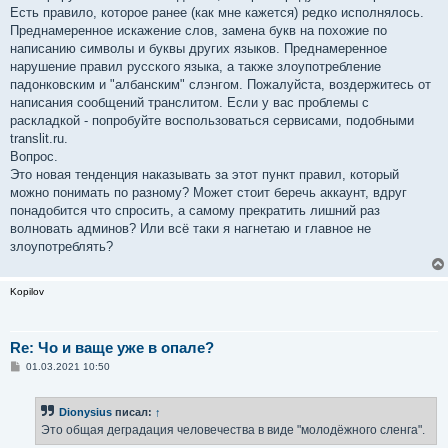
н
Есть правило, которое ранее (как мне кажется) редко исполнялось.
и
е
Преднамеренное искажение слов, замена букв на похожие по
написанию символы и буквы других языков. Преднамеренное
нарушение правил русского языка, а также злоупотребление
падонковским и "албанским" слэнгом. Пожалуйста, воздержитесь от
написания сообщений транслитом. Если у вас проблемы с
раскладкой - попробуйте воспользоваться сервисами, подобными
translit.ru.
Вопрос.
Это новая тенденция наказывать за этот пункт правил, который
можно понимать по разному? Может стоит беречь аккаунт, вдруг
понадобится что спросить, а самому прекратить лишний раз
волновать админов? Или всё таки я нагнетаю и главное не
злоупотреблять?
Kopilov
Re: Чо и ваще уже в опале?
С
01.03.2021 10:50
о
о
б
Dionysius
писал:
↑
щ
е
Это общая деградация человечества в виде "молодёжного сленга".
н