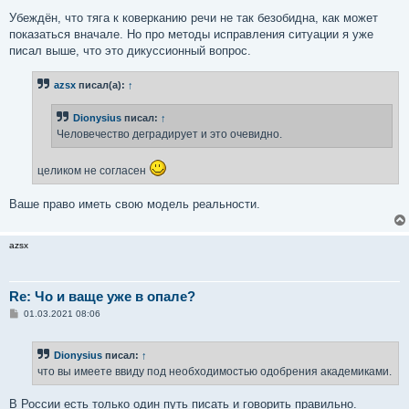
Убеждён, что тяга к коверканию речи не так безобидна, как может
показаться вначале. Но про методы исправления ситуации я уже
писал выше, что это дикуссионный вопрос.
azsx
писал(а):
↑
Dionysius
писал:
↑
Человечество деградирует и это очевидно.
целиком не согласен
Ваше право иметь свою модель реальности.
azsx
Re: Чо и ваще уже в опале?
С
01.03.2021 08:06
о
о
б
Dionysius
писал:
↑
щ
е
что вы имеете ввиду под необходимостью одобрения академиками.
н
и
е
В России есть только один путь писать и говорить правильно.