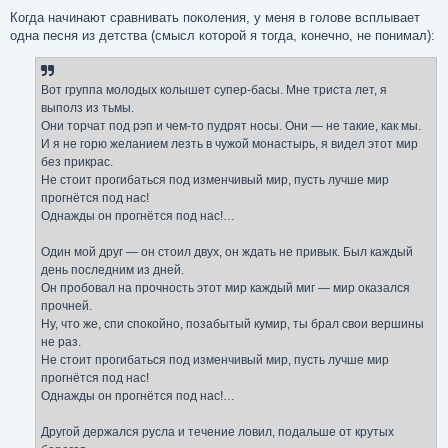
и
е
Когда начинают сравнивать поколения, у меня в голове всплывает
одна песня из детства (смысл которой я тогда, конечно, не понимал):
Вот группа молодых колышет супер-басы. Мне триста лет, я
выполз из тьмы.
Они торчат под рэп и чем-то пудрят носы. Они — не такие, как мы.
И я не горю желанием лезть в чужой монастырь, я видел этот мир
без прикрас.
Не стоит прогибаться под изменчивый мир, пусть лучше мир
прогнётся под нас!
Однажды он прогнётся под нас!…
Один мой друг — он стоил двух, он ждать не привык. Был каждый
день последним из дней.
Он пробовал на прочность этот мир каждый миг — мир оказался
прочней.
Ну, что же, спи спокойно, позабытый кумир, ты брал свои вершины
не раз.
Не стоит прогибаться под изменчивый мир, пусть лучше мир
прогнётся под нас!
Однажды он прогнётся под нас!…
Другой держался русла и течение ловил, подальше от крутых