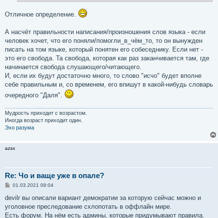
е
Отличное определение.
А насчёт правильности написания/произношения слов языка - если
человек хочет, что его поняли/помогли_в_чём_то, то он вынужден
писать на том языке, который понятен его собеседнику. Если нет -
это его свобода. Та свобода, которая как раз заканчивается там, где
начинается свобода слушающего/читающего.
И, если их будут достаточно много, то слово "исчо" будет вполне
себе правильным и, со временем, его впишут в какой-нибудь словарь
очередного "Даля".
Мудрость приходит с возрастом.
Иногда возраст приходит один.
Эхо разума
azsx
Re: Чо и ваще уже в опале?
С
01.03.2021 09:04
о
о
devilr вы описали вариант демократии за которую сейчас можно и
б
уголовное преследование схлопотать в оффлайн мире.
щ
е
Есть форум. На нём есть админы, которые придумывают правила.