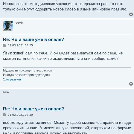
Использовать методические указания от академиков ран. То есть
только они могут одобрить новое слово в языке или новое правило.
devilr
Re: Чо и ваще уже в опале?
С
01.03.2021 08:25
о
о
Язык живой сам по себе. И он будет развиваться сам по себе, не
б
смотря на мнения каких то академиков. Кто они вообще такие?
щ
е
н
и
Мудрость приходит с возрастом.
е
Иногда возраст приходит один.
Эхо разума
azsx
Re: Чо и ваще уже в опале?
С
01.03.2021 08:40
о
о
всё же жду ответ админов. Может у царей сменились правила и надо
б
срочно жить иначе. А может линукс восхваляй, старичком на форуме
щ
е
будь и половину законов можно не выполнять.