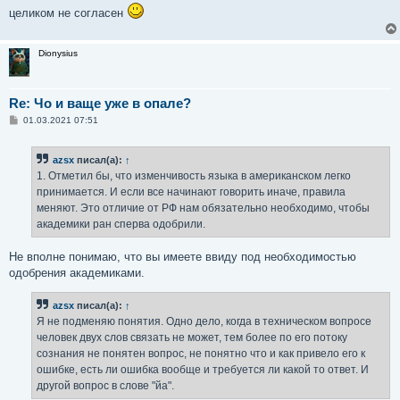
целиком не согласен
Dionysius
Re: Чо и ваще уже в опале?
С
01.03.2021 07:51
о
о
б
azsx
писал(а):
↑
щ
е
1. Отметил бы, что изменчивость языка в американском легко
н
принимается. И если все начинают говорить иначе, правила
и
е
меняют. Это отличие от РФ нам обязательно необходимо, чтобы
академики ран сперва одобрили.
Не вполне понимаю, что вы имеете ввиду под необходимостью
одобрения академиками.
azsx
писал(а):
↑
Я не подменяю понятия. Одно дело, когда в техническом вопросе
человек двух слов связать не может, тем более по его потоку
сознания не понятен вопрос, не понятно что и как привело его к
ошибке, есть ли ошибка вообще и требуется ли какой то ответ. И
другой вопрос в слове "йа".