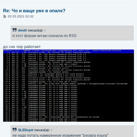
Re: Чо и ваще уже в опале?
С
02.03.2021 02:32
о
о
б
devilr
писал(а):
↑
щ
е
я этот форум читаю сначала по RSS
н
и
е
до сих пор работает
SLEDopit
писал(а):
↑
не надо путать намеренное искажение "рускага езыга"