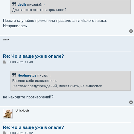
б
devilr
писал(а):
↑
щ
е
Для вас это что-то сакральное?
н
и
е
Просто случайно применила правило английского языка.
Исправилась
azsx
Re: Чо и ваще уже в опале?
С
01.03.2021 11:49
о
о
б
Hephaestus
писал:
↑
щ
е
Вполне себе исполнялось.
н
Жестких предупреждений, может быть, не выносили
и
е
не находите противоречий?
UnixNoob
Re: Чо и ваще уже в опале?
С
01.03.2021 12:02