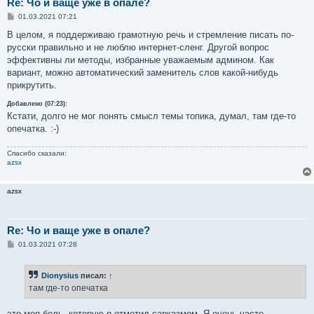
Re: Чо и ваще уже в опале?
С
01.03.2021 07:21
о
о
В целом, я поддерживаю грамотную речь и стремление писать по-
б
русски правильно и не люблю интернет-сленг. Другой вопрос
щ
е
эффективны ли методы, избранные уважаемым админом. Как
н
вариант, можно автоматический заменитель слов какой-нибудь
и
е
прикрутить.
Добавлено (07:23):
Кстати, долго не мог понять смысл темы топика, думал, там где-то
опечатка. :-)
Спасибо сказали:
azsx
azsx
Re: Чо и ваще уже в опале?
С
01.03.2021 07:28
о
о
б
Dionysius
писал:
↑
щ
е
там где-то опечатка
н
и
е
это моя боль, которую я отметил сарказмом. Я очень часто