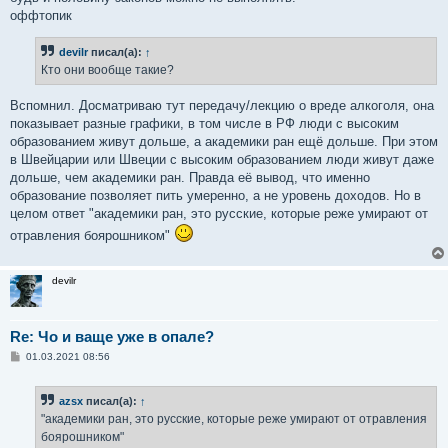
н
оффтопик
и
е
devilr
писал(а):
↑
Кто они вообще такие?
Вспомнил. Досматриваю тут передачу/лекцию о вреде алкоголя, она
показывает разные графики, в том числе в РФ люди с высоким
образованием живут дольше, а академики ран ещё дольше. При этом
в Швейцарии или Швеции с высоким образованием люди живут даже
дольше, чем академики ран. Правда её вывод, что именно
образование позволяет пить умеренно, а не уровень доходов. Но в
целом ответ "академики ран, это русские, которые реже умирают от
отравления боярошником"
devilr
Re: Чо и ваще уже в опале?
С
01.03.2021 08:56
о
о
б
azsx
писал(а):
↑
щ
е
"академики ран, это русские, которые реже умирают от отравления
н
боярошником"
и