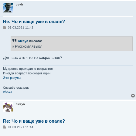
devilr
Re: Чо и ваще уже в опале?
С
01.03.2021 11:42
о
о
б
olecya
писала:
↑
щ
е
к Русскому языку
н
и
е
Для вас это что-то сакральное?
Мудрость приходит с возрастом.
Иногда возраст приходит один.
Эхо разума
Спасибо сказали:
olecya
olecya
Re: Чо и ваще уже в опале?
С
01.03.2021 11:44
о
о