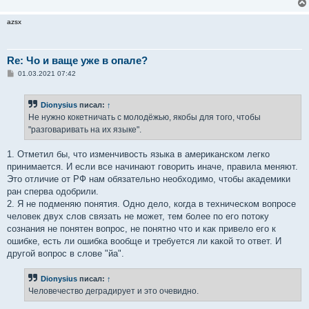
azsx
Re: Чо и ваще уже в опале?
С
01.03.2021 07:42
о
о
б
Dionysius
писал:
↑
щ
е
Не нужно кокетничать с молодёжью, якобы для того, чтобы
н
"разговаривать на их языке".
и
е
1. Отметил бы, что изменчивость языка в американском легко
принимается. И если все начинают говорить иначе, правила меняют.
Это отличие от РФ нам обязательно необходимо, чтобы академики
ран сперва одобрили.
2. Я не подменяю понятия. Одно дело, когда в техническом вопросе
человек двух слов связать не может, тем более по его потоку
сознания не понятен вопрос, не понятно что и как привело его к
ошибке, есть ли ошибка вообще и требуется ли какой то ответ. И
другой вопрос в слове "йа".
Dionysius
писал:
↑
Человечество деградирует и это очевидно.