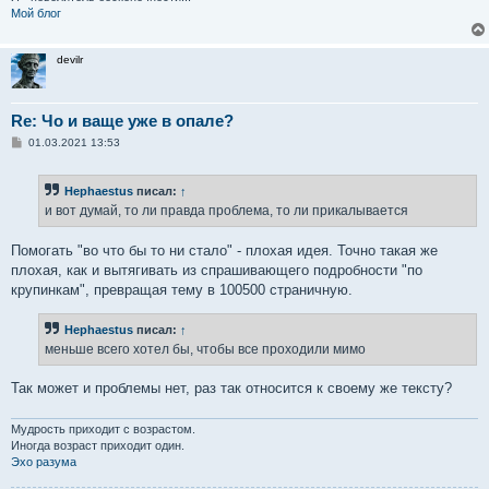
Мой блог
devilr
Re: Чо и ваще уже в опале?
С
01.03.2021 13:53
о
о
б
Hephaestus
писал:
↑
щ
е
и вот думай, то ли правда проблема, то ли прикалывается
н
и
е
Помогать "во что бы то ни стало" - плохая идея. Точно такая же
плохая, как и вытягивать из спрашивающего подробности "по
крупинкам", превращая тему в 100500 страничную.
Hephaestus
писал:
↑
меньше всего хотел бы, чтобы все проходили мимо
Так может и проблемы нет, раз так относится к своему же тексту?
Мудрость приходит с возрастом.
Иногда возраст приходит один.
Эхо разума