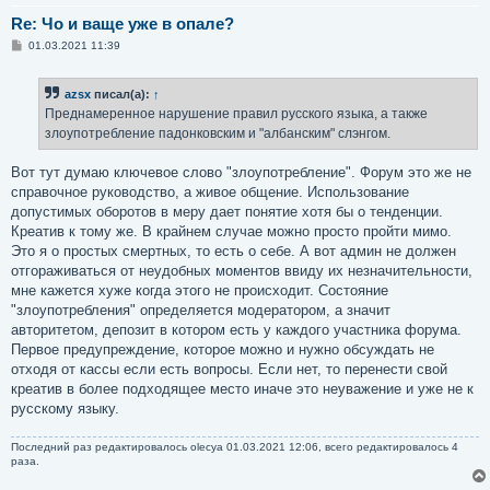
Re: Чо и ваще уже в опале?
С
01.03.2021 11:39
о
о
б
azsx
писал(а):
↑
щ
е
Преднамеренное нарушение правил русского языка, а также
н
злоупотребление падонковским и "албанским" слэнгом.
и
е
Вот тут думаю ключевое слово "злоупотребление". Форум это же не
справочное руководство, а живое общение. Использование
допустимых оборотов в меру дает понятие хотя бы о тенденции.
Креатив к тому же. В крайнем случае можно просто пройти мимо.
Это я о простых смертных, то есть о себе. А вот админ не должен
отгораживаться от неудобных моментов ввиду их незначительности,
мне кажется хуже когда этого не происходит. Состояние
"злоупотребления" определяется модератором, а значит
авторитетом, депозит в котором есть у каждого участника форума.
Первое предупреждение, которое можно и нужно обсуждать не
отходя от кассы если есть вопросы. Если нет, то перенести свой
креатив в более подходящее место иначе это неуважение и уже не к
русскому языку.
Последний раз редактировалось
olecya
01.03.2021 12:06, всего редактировалось 4
раза.