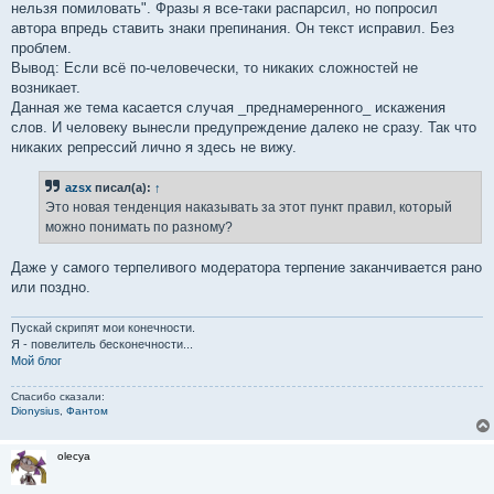
нельзя помиловать". Фразы я все-таки распарсил, но попросил
автора впредь ставить знаки препинания. Он текст исправил. Без
проблем.
Вывод: Если всё по-человечески, то никаких сложностей не
возникает.
Данная же тема касается случая _преднамеренного_ искажения
слов. И человеку вынесли предупреждение далеко не сразу. Так что
никаких репрессий лично я здесь не вижу.
azsx
писал(а):
↑
Это новая тенденция наказывать за этот пункт правил, который
можно понимать по разному?
Даже у самого терпеливого модератора терпение заканчивается рано
или поздно.
Пускай скрипят мои конечности.
Я - повелитель бесконечности...
Мой блог
Спасибо сказали:
Dionysius
,
Фантом
olecya