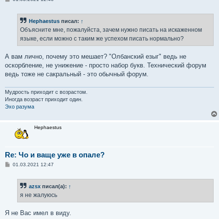
о
о
б
Hephaestus
писал:
↑
щ
е
Объясните мне, пожалуйста, зачем нужно писать на искаженном
н
языке, если можно с таким же успехом писать нормально?
и
е
А вам лично, почему это мешает? "Олбанский езыг" ведь не
оскорбление, не унижение - просто набор букв. Технический форум
ведь тоже не сакральный - это обычный форум.
Мудрость приходит с возрастом.
Иногда возраст приходит один.
Эхо разума
Hephaestus
Re: Чо и ваще уже в опале?
С
01.03.2021 12:47
о
о
б
azsx
писал(а):
↑
щ
е
я не жалуюсь
н
и
е
Я не Вас имел в виду.