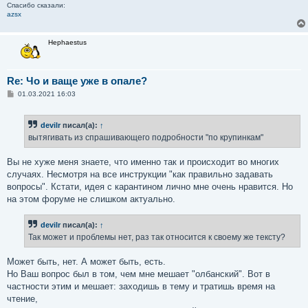
Спасибо сказали:
azsx
Hephaestus
Re: Чо и ваще уже в опале?
С
01.03.2021 16:03
о
о
б
devilr
писал(а):
↑
щ
е
вытягивать из спрашивающего подробности "по крупинкам"
н
и
е
Вы не хуже меня знаете, что именно так и происходит во многих
случаях. Несмотря на все инструкции "как правильно задавать
вопросы". Кстати, идея с карантином лично мне очень нравится. Но
на этом форуме не слишком актуально.
devilr
писал(а):
↑
Так может и проблемы нет, раз так относится к своему же тексту?
Может быть, нет. А может быть, есть.
Но Ваш вопрос был в том, чем мне мешает "олбанский". Вот в
частности этим и мешает: заходишь в тему и тратишь время на
чтение,