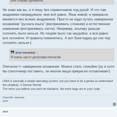
ран сперва одобрили.
Не знаю как вы, а я пишу без справочников под рукой. И что там
академики напридумали, мне всё равно. Язык живой, и прекрасно
меняется без всяких академиков. Просто не надо путать намеренное
искажение "рускага езыга" (воспринимать сложнее) и естественное
изменение (воспринимать легче). Например, альпаку раньше
склонять было нельзя. Но людям было так неудобно, и всё равно
все склоняли. И правила поменялись. А вот Бангладеш до сих пор
склонять нельзя (:
azsx
писал(а):
↑
Я очень часто допускаю опечатки.
Опечатки != намеренное искажение. Можно спать спокойно (ну и хотя
бы спеллчекер поставить, он многие вещи прекрасно отлавливает).
UNIX is basically a simple operating system, but you have to be a genius to understand
the simplicity. © Dennis Ritchie
The more you believe you don't do mistakes, the more bugs are in your code.
Спасибо сказали:
azsx
azsx