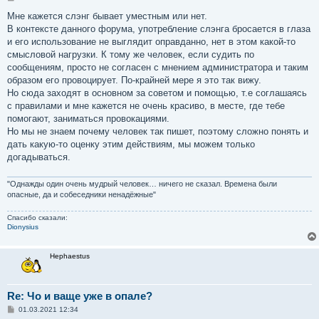
о
о
Мне кажется слэнг бывает уместным или нет.
б
В контексте данного форума, употребление слэнга бросается в глаза
щ
е
и его использование не выглядит оправданно, нет в этом какой-то
н
смысловой нагрузки. К тому же человек, если судить по
и
е
сообщениям, просто не согласен с мнением администратора и таким
образом его провоцирует. По-крайней мере я это так вижу.
Но сюда заходят в основном за советом и помощью, т.е соглашаясь
с правилами и мне кажется не очень красиво, в месте, где тебе
помогают, заниматься провокациями.
Но мы не знаем почему человек так пишет, поэтому сложно понять и
дать какую-то оценку этим действиям, мы можем только
догадываться.
"Однажды один очень мудрый человек… ничего не сказал. Времена были
опасные, да и собеседники ненадёжные"
Спасибо сказали:
Dionysius
Hephaestus
Re: Чо и ваще уже в опале?
С
01.03.2021 12:34
о