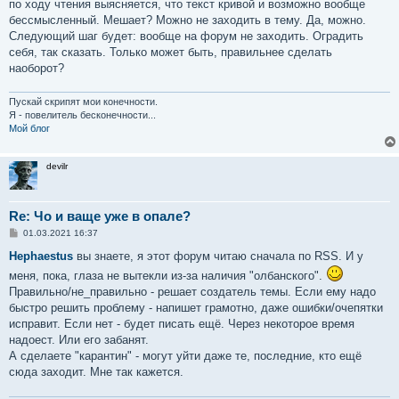
по ходу чтения выясняется, что текст кривой и возможно вообще
бессмысленный. Мешает? Можно не заходить в тему. Да, можно.
Следующий шаг будет: вообще на форум не заходить. Оградить
себя, так сказать. Только может быть, правильнее сделать
наоборот?
Пускай скрипят мои конечности.
Я - повелитель бесконечности...
Мой блог
devilr
Re: Чо и ваще уже в опале?
С
01.03.2021 16:37
о
о
Hephaestus
вы знаете, я этот форум читаю сначала по RSS. И у
б
меня, пока, глаза не вытекли из-за наличия "олбанского".
щ
е
Правильно/не_правильно - решает создатель темы. Если ему надо
н
быстро решить проблему - напишет грамотно, даже ошибки/очепятки
и
е
исправит. Если нет - будет писать ещё. Через некоторое время
надоест. Или его забанят.
А сделаете "карантин" - могут уйти даже те, последние, кто ещё
сюда заходит. Мне так кажется.