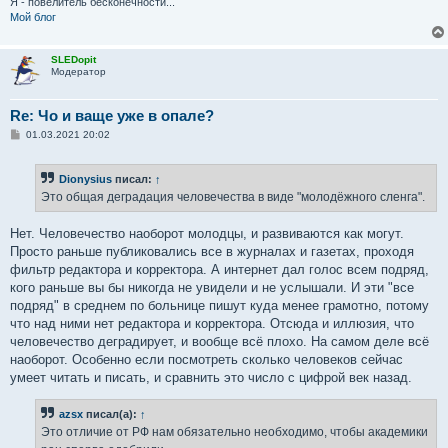
Я - повелитель бесконечности...
Мой блог
SLEDopit
Модератор
Re: Чо и ваще уже в опале?
С
01.03.2021 20:02
о
о
б
Dionysius
писал:
↑
щ
е
Это общая деградация человечества в виде "молодёжного сленга".
н
и
е
Нет. Человечество наоборот молодцы, и развиваются как могут.
Просто раньше публиковались все в журналах и газетах, проходя
фильтр редактора и корректора. А интернет дал голос всем подряд,
кого раньше вы бы никогда не увидели и не услышали. И эти "все
подряд" в среднем по больнице пишут куда менее грамотно, потому
что над ними нет редактора и корректора. Отсюда и иллюзия, что
человечество деградирует, и вообще всё плохо. На самом деле всё
наоборот. Особенно если посмотреть сколько человеков сейчас
умеет читать и писать, и сравнить это число с цифрой век назад.
azsx
писал(а):
↑
Это отличие от РФ нам обязательно необходимо, чтобы академики