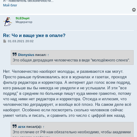
Я - повелитель бесконечности...
Мой блог
SLEDopit
Модератор
Re: Чо и ваще уже в опале?
С
01.03.2021 20:02
о
о
б
Dionysius
писал:
↑
щ
е
Это общая деградация человечества в виде "молодёжного сленга".
н
и
е
Нет. Человечество наоборот молодцы, и развиваются как могут.
Просто раньше публиковались все в журналах и газетах, проходя
фильтр редактора и корректора. А интернет дал голос всем подряд,
кого раньше вы бы никогда не увидели и не услышали. И эти "все
подряд" в среднем по больнице пишут куда менее грамотно, потому
что над ними нет редактора и корректора. Отсюда и иллюзия, что
человечество деградирует, и вообще всё плохо. На самом деле всё
наоборот. Особенно если посмотреть сколько человеков сейчас
умеет читать и писать, и сравнить это число с цифрой век назад.
azsx
писал(а):
↑
Это отличие от РФ нам обязательно необходимо, чтобы академики