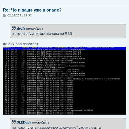
Re: Чо и ваще уже в опале?
С
02.03.2021 02:32
о
о
б
devilr
писал(а):
↑
щ
е
я этот форум читаю сначала по RSS
н
и
е
до сих пор работает
SLEDopit
писал(а):
↑
не надо путать намеренное искажение "рускага езыга"