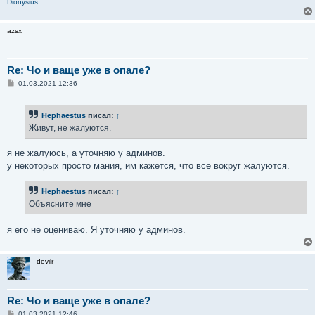
Dionysius
azsx
Re: Чо и ваще уже в опале?
С
01.03.2021 12:36
о
о
б
Hephaestus
писал:
↑
щ
е
Живут, не жалуются.
н
и
е
я не жалуюсь, а уточняю у админов.
у некоторых просто мания, им кажется, что все вокруг жалуются.
Hephaestus
писал:
↑
Объясните мне
я его не оцениваю. Я уточняю у админов.
devilr
Re: Чо и ваще уже в опале?
С
01.03.2021 12:46