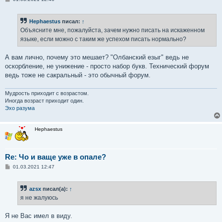
о
о
б
Hephaestus
писал:
↑
щ
е
Объясните мне, пожалуйста, зачем нужно писать на искаженном
н
языке, если можно с таким же успехом писать нормально?
и
е
А вам лично, почему это мешает? "Олбанский езыг" ведь не
оскорбление, не унижение - просто набор букв. Технический форум
ведь тоже не сакральный - это обычный форум.
Мудрость приходит с возрастом.
Иногда возраст приходит один.
Эхо разума
Hephaestus
Re: Чо и ваще уже в опале?
С
01.03.2021 12:47
о
о
б
azsx
писал(а):
↑
щ
е
я не жалуюсь
н
и
е
Я не Вас имел в виду.