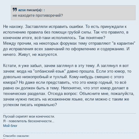
о
б
azsx
писал(а):
↑
щ
е
не находите противоречий?
н
и
е
Не нахожу. Заставляли исправить ошибки. То есть принуждали к
исполнению правила без помощи грубой силы. Так что правило, в
конечном итоге, всё-таки исполнялось. Так понятнее?
Между прочим, на некоторых форумах тему отправляют "в карантин"
до исправления всех замечаний по оформлению и содержанию. И
ничего. Живут, не жалуются.
Кстати, я уже забыл, зачем заглянул в эту тему. А заглянул я вот
зачем: мода на "олбанский езык" давно прошла. Если это юмор, то
довольно низкопробный и тухлый. Кому-нибудь смешно с этого
юмора? Но даже если представить, что это юмор годный, то всё
равно он должен быть в тему. Непонятно, что этот юмор делает в
технических разделах. Отсюда вопрос: Объясните мне, пожалуйста,
зачем нужно писать на искаженном языке, если можно с таким же
успехом писать нормально?
Пускай скрипят мои конечности.
Я - повелитель бесконечности...
Мой блог
Спасибо сказали: