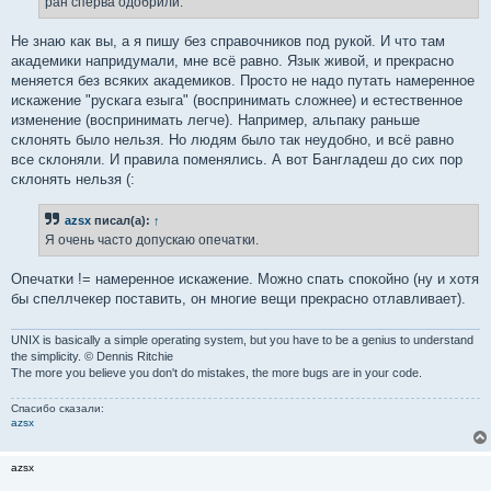
ран сперва одобрили.
Не знаю как вы, а я пишу без справочников под рукой. И что там
академики напридумали, мне всё равно. Язык живой, и прекрасно
меняется без всяких академиков. Просто не надо путать намеренное
искажение "рускага езыга" (воспринимать сложнее) и естественное
изменение (воспринимать легче). Например, альпаку раньше
склонять было нельзя. Но людям было так неудобно, и всё равно
все склоняли. И правила поменялись. А вот Бангладеш до сих пор
склонять нельзя (:
azsx
писал(а):
↑
Я очень часто допускаю опечатки.
Опечатки != намеренное искажение. Можно спать спокойно (ну и хотя
бы спеллчекер поставить, он многие вещи прекрасно отлавливает).
UNIX is basically a simple operating system, but you have to be a genius to understand
the simplicity. © Dennis Ritchie
The more you believe you don't do mistakes, the more bugs are in your code.
Спасибо сказали:
azsx
azsx