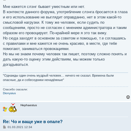
о
о
Мне кажется слэнг бывает уместным или нет.
б
В контексте данного форума, употребление слэнга бросается в глаза
щ
е
и его использование не выглядит оправданно, нет в этом какой-то
н
смысловой нагрузки. К тому же человек, если судить по
и
е
сообщениям, просто не согласен с мнением администратора и таким
образом его провоцирует. По-крайней мере я это так вижу.
Но сюда заходят в основном за советом и помощью, т.е соглашаясь
с правилами и мне кажется не очень красиво, в месте, где тебе
помогают, заниматься провокациями.
Но мы не знаем почему человек так пишет, поэтому сложно понять и
дать какую-то оценку этим действиям, мы можем только
догадываться.
"Однажды один очень мудрый человек… ничего не сказал. Времена были
опасные, да и собеседники ненадёжные"
Спасибо сказали:
Dionysius
Hephaestus
Re: Чо и ваще уже в опале?
С
01.03.2021 12:34
о