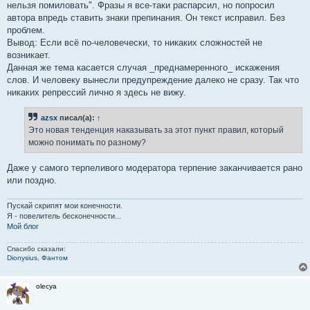
нельзя помиловать". Фразы я все-таки распарсил, но попросил
автора впредь ставить знаки препинания. Он текст исправил. Без
проблем.
Вывод: Если всё по-человечески, то никаких сложностей не
возникает.
Данная же тема касается случая _преднамеренного_ искажения
слов. И человеку вынесли предупреждение далеко не сразу. Так что
никаких репрессий лично я здесь не вижу.
azsx
писал(а):
↑
Это новая тенденция наказывать за этот пункт правил, который
можно понимать по разному?
Даже у самого терпеливого модератора терпение заканчивается рано
или поздно.
Пускай скрипят мои конечности.
Я - повелитель бесконечности...
Мой блог
Спасибо сказали:
Dionysius
,
Фантом
olecya