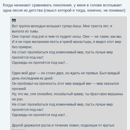
и
е
Когда начинают сравнивать поколения, у меня в голове всплывает
одна песня из детства (смысл которой я тогда, конечно, не понимал):
Вот группа молодых колышет супер-басы. Мне триста лет, я
выполз из тьмы.
Они торчат под рэп и чем-то пудрят носы. Они — не такие, как мы.
И я не горю желанием лезть в чужой монастырь, я видел этот мир
без прикрас.
Не стоит прогибаться под изменчивый мир, пусть лучше мир
прогнётся под нас!
Однажды он прогнётся под нас!…
Один мой друг — он стоил двух, он ждать не привык. Был каждый
день последним из дней.
Он пробовал на прочность этот мир каждый миг — мир оказался
прочней.
Ну, что же, спи спокойно, позабытый кумир, ты брал свои вершины
не раз.
Не стоит прогибаться под изменчивый мир, пусть лучше мир
прогнётся под нас!
Однажды он прогнётся под нас!…
Другой держался русла и течение ловил, подальше от крутых