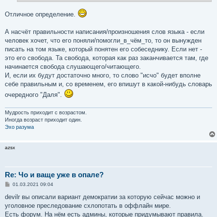
е
Отличное определение.
А насчёт правильности написания/произношения слов языка - если
человек хочет, что его поняли/помогли_в_чём_то, то он вынужден
писать на том языке, который понятен его собеседнику. Если нет -
это его свобода. Та свобода, которая как раз заканчивается там, где
начинается свобода слушающего/читающего.
И, если их будут достаточно много, то слово "исчо" будет вполне
себе правильным и, со временем, его впишут в какой-нибудь словарь
очередного "Даля".
Мудрость приходит с возрастом.
Иногда возраст приходит один.
Эхо разума
azsx
Re: Чо и ваще уже в опале?
С
01.03.2021 09:04
о
о
devilr вы описали вариант демократии за которую сейчас можно и
б
уголовное преследование схлопотать в оффлайн мире.
щ
е
Есть форум. На нём есть админы, которые придумывают правила.