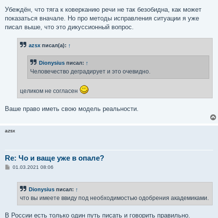
Убеждён, что тяга к коверканию речи не так безобидна, как может
показаться вначале. Но про методы исправления ситуации я уже
писал выше, что это дикуссионный вопрос.
azsx
писал(а):
↑
Dionysius
писал:
↑
Человечество деградирует и это очевидно.
целиком не согласен
Ваше право иметь свою модель реальности.
azsx
Re: Чо и ваще уже в опале?
С
01.03.2021 08:06
о
о
б
Dionysius
писал:
↑
щ
е
что вы имеете ввиду под необходимостью одобрения академиками.
н
и
е
В России есть только один путь писать и говорить правильно.