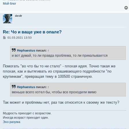
Мой блог
devilr
Re: Чо и ваще уже в опале?
С
01.03.2021 13:53
о
о
б
Hephaestus
писал:
↑
щ
е
и вот думай, то ли правда проблема, то ли прикалывается
н
и
е
Помогать "во что бы то ни стало" - плохая идея. Точно такая же
плохая, как и вытягивать из спрашивающего подробности "по
крупинкам", превращая тему в 100500 страничную.
Hephaestus
писал:
↑
меньше всего хотел бы, чтобы все проходили мимо
Так может и проблемы нет, раз так относится к своему же тексту?
Мудрость приходит с возрастом.
Иногда возраст приходит один.
Эхо разума