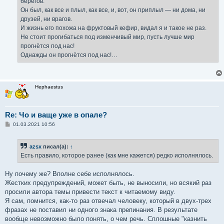
берегов.
Он был, как все и плыл, как все, и, вот, он приплыл — ни дома, ни
друзей, ни врагов.
И жизнь его похожа на фруктовый кефир, видал я и такое не раз.
Не стоит прогибаться под изменчивый мир, пусть лучше мир
прогнётся под нас!
Однажды он прогнётся под нас!…
Hephaestus
Re: Чо и ваще уже в опале?
С
01.03.2021 10:56
о
о
б
azsx
писал(а):
↑
щ
е
Есть правило, которое ранее (как мне кажется) редко исполнялось.
н
и
е
Ну почему же? Вполне себе исполнялось.
Жестких предупреждений, может быть, не выносили, но всякий раз
просили автора темы привести текст к читаемому виду.
Я сам, помнится, как-то раз отвечал человеку, который в двух-трех
фразах не поставил ни одного знака препинания. В результате
вообще невозможно было понять, о чем речь. Сплошные "казнить