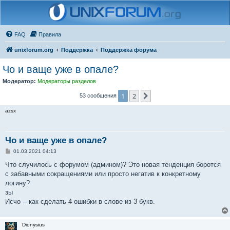
FAQ
Правила
unixforum.org
Поддержка
Поддержка форума
Чо и ваще уже в опале?
Модератор:
Модераторы разделов
1
2
След.
53 сообщения
azsx
Чо и ваще уже в опале?
С
01.03.2021 04:13
о
о
Что случилось с форумом (админом)? Это новая тенденция боротся
б
с забавными сокращениями или просто негатив к конкретному
щ
е
логину?
н
зы
и
е
Исчо -- как сделать 4 ошибки в слове из 3 букв.
Dionysius