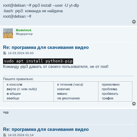
и
е
root@debian:~# pip3 install --user -U yt-dlp
-bash: pip3: команда не найдена
root@debian:~#
Bizdelnick
Модератор
Re: программа для скачивания видео
С
14.03.2024 00:43
о
о
sudo apt install python3-pip
б
Команду pip3 давать от своего пользователя, не от root!
щ
е
н
и
Пишите правильно:
е
в консол
и
в течени
е
(часа)
приемл
е
мо
вк
у́пе
(с чем-либо)
нович
о
к
пробле
м
а
в о
бщем
ню
анс
проб
о
вать
в
оо
бще
п
о у
молчанию
тра
ф
ик
ngg
Re: программа для скачивания видео
С
14.03.2024 01:14