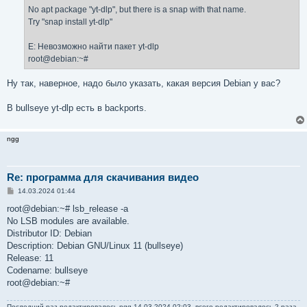
No apt package "yt-dlp", but there is a snap with that name.
Try "snap install yt-dlp"
E: Невозможно найти пакет yt-dlp
root@debian:~#
Ну так, наверное, надо было указать, какая версия Debian у вас?
В bullseye yt-dlp есть в backports.
ngg
Re: программа для скачивания видео
С
14.03.2024 01:44
о
о
root@debian:~# lsb_release -a
б
No LSB modules are available.
щ
е
Distributor ID: Debian
н
Description: Debian GNU/Linux 11 (bullseye)
и
е
Release: 11
Codename: bullseye
root@debian:~#
Последний раз редактировалось
ngg
14.03.2024 02:03, всего редактировалось 2 раза.