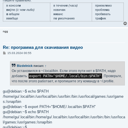
Пишите правильно:
в консол
и
в течени
е
(часа)
приемл
е
мо
вк
у́пе
(с чем-либо)
нович
о
к
пробле
м
а
в о
бщем
ню
анс
проб
о
вать
в
оо
бще
п
о у
молчанию
тра
ф
ик
ngg
Re: программа для скачивания видео
С
15.03.2024 00:55
о
о
б
Bizdelnick
писал:
↑
щ
е
Он установился в ~/.local/bin. Если этого пути нет в $PATH, надо
н
добавить:
export PATH="$HOME/.local/bin:$PATH"
. Проверьте,
и
е
что после этого работает, и пропишите эту команду в ~/.profile.
gu@debian:~$ echo $PATH
/home/gu/.local/bin:/usr/local/bin:/usr/bin:/bin:/usr/local/games:/usr/game
s:/snap/bin
gu@debian:~$ export PATH="$HOME/.local/bin:$PATH"
gu@debian:~$ echo $PATH
/home/gu/.local/bin:/home/gu/.local/bin:/usr/local/bin:/usr/bin:/bin:/usr/loca
l/games:/usr/games:/snap/bin
gu@debian:~$