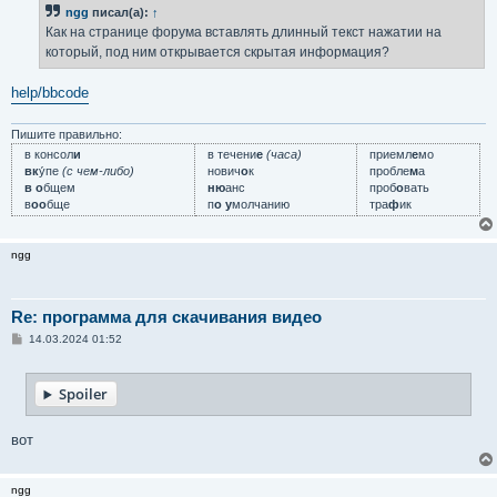
ngg
писал(а):
↑
Как на странице форума вставлять длинный текст нажатии на
который, под ним открывается скрытая информация?
help/bbcode
Пишите правильно:
в консол
и
в течени
е
(часа)
приемл
е
мо
вк
у́пе
(с чем-либо)
нович
о
к
пробле
м
а
в о
бщем
ню
анс
проб
о
вать
в
оо
бще
п
о у
молчанию
тра
ф
ик
ngg
Re: программа для скачивания видео
С
14.03.2024 01:52
о
о
б
Spoiler
щ
е
н
и
вот
е
ngg