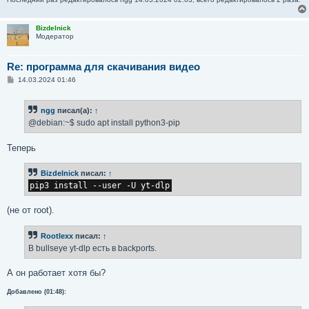
Bizdelnick
Модератор
Re: программа для скачивания видео
С
14.03.2024 01:46
о
о
б
ngg
писал(а):
↑
щ
е
@debian:~$ sudo apt install python3-pip
н
и
е
Теперь
Bizdelnick
писал:
↑
pip3 install --user -U yt-dlp
(не от root).
Rootlexx
писал:
↑
В bullseye yt-dlp есть в backports.
А он работает хотя бы?
Добавлено (01:48):