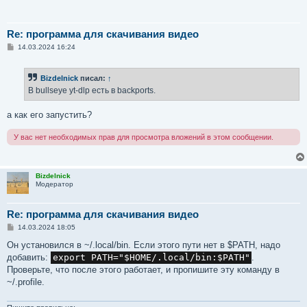
Re: программа для скачивания видео
С
14.03.2024 16:24
о
о
б
Bizdelnick
писал:
↑
щ
е
В bullseye yt-dlp есть в backports.
н
и
е
а как его запустить?
У вас нет необходимых прав для просмотра вложений в этом сообщении.
Bizdelnick
Модератор
Re: программа для скачивания видео
С
14.03.2024 18:05
о
о
Он установился в ~/.local/bin. Если этого пути нет в $PATH, надо
б
добавить:
export PATH="$HOME/.local/bin:$PATH"
.
щ
е
Проверьте, что после этого работает, и пропишите эту команду в
н
~/.profile.
и
е