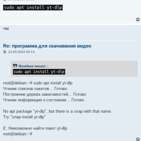
о
о
sudo apt install yt-dlp
б
щ
е
н
и
ngg
е
Re: программа для скачивания видео
С
14.03.2024 00:13
о
о
б
Rootlexx
писал:
↑
щ
е
sudo apt install yt-dlp
н
и
е
root@debian:~# sudo apt install yt-dlp
Чтение списков пакетов… Готово
Построение дерева зависимостей… Готово
Чтение информации о состоянии… Готово
No apt package "yt-dlp", but there is a snap with that name.
Try "snap install yt-dlp"
E: Невозможно найти пакет yt-dlp
root@debian:~#