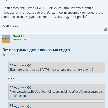
Если этого пути нет в $PATH---как узнать что нет этого пути?
Проверьте, что после этого работает--как проверить что после этого
работает, и как и куда прописать эту команду в ~/.profile?
извиняюсь
Bizdelnick
Модератор
Re: программа для скачивания видео
С
15.03.2024 01:07
о
о
б
ngg
писал(а):
↑
щ
е
Если этого пути нет в $PATH---как узнать что нет этого пути?
н
и
е
Есть же:
ngg
писал(а):
↑
/home/gu/.local/bin
:/usr/local/bin:/usr/bin:/bin:/usr/local/games:/usr/gam
es:/snap/bin
ngg
писал(а):
↑