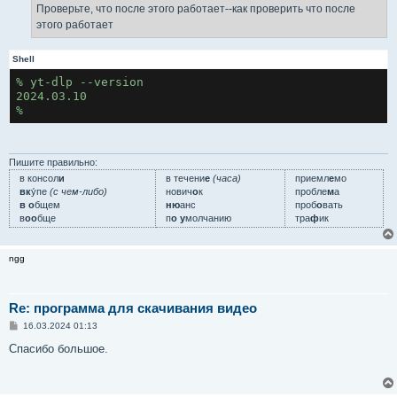
Проверьте, что после этого работает--как проверить что после
этого работает
Shell
% yt-dlp --version
2024.03.10
%
Пишите правильно:
в консол
и
в течени
е
(часа)
приемл
е
мо
вк
у́пе
(с чем-либо)
нович
о
к
пробле
м
а
в о
бщем
ню
анс
проб
о
вать
в
оо
бще
п
о у
молчанию
тра
ф
ик
ngg
Re: программа для скачивания видео
С
16.03.2024 01:13
о
о
Спасибо большое.
б
щ
е
н