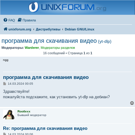
FAQ
Правила
unixforum.org
Дистрибутивы
Debian GNU/Linux
программа для скачивания видео
(yt-dlp)
Модераторы:
Warderer
,
Модераторы разделов
16 сообщений • Страница
1
из
1
ngg
программа для скачивания видео
С
14.03.2024 00:05
о
о
Здравствуйте!
б
пожалуйста подскажите, как установить yt-dlp на дебиан?
щ
е
н
и
Rootlexx
е
Бывший модератор
Re: программа для скачивания видео
С
14.03.2024 00:06