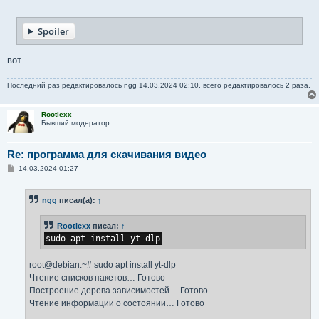
о
о
б
Spoiler
щ
е
н
и
вот
е
Последний раз редактировалось
ngg
14.03.2024 02:10, всего редактировалось 2 раза.
Rootlexx
Бывший модератор
Re: программа для скачивания видео
С
14.03.2024 01:27
о
о
б
ngg
писал(а):
↑
щ
е
н
Rootlexx
писал:
↑
и
е
sudo apt install yt-dlp
root@debian:~# sudo apt install yt-dlp
Чтение списков пакетов… Готово
Построение дерева зависимостей… Готово
Чтение информации о состоянии… Готово