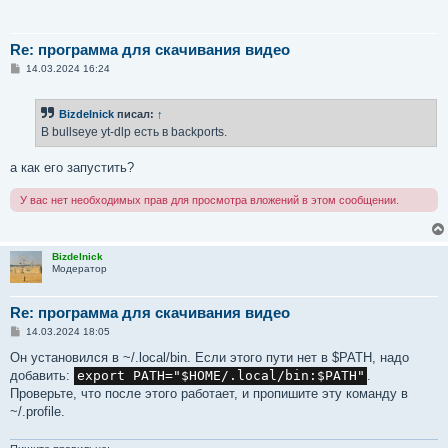
Re: программа для скачивания видео
С
14.03.2024 16:24
о
о
б
Bizdelnick
писал:
↑
щ
е
В bullseye yt-dlp есть в backports.
н
и
е
а как его запустить?
У вас нет необходимых прав для просмотра вложений в этом сообщении.
Bizdelnick
Модератор
Re: программа для скачивания видео
С
14.03.2024 18:05
о
о
Он установился в ~/.local/bin. Если этого пути нет в $PATH, надо
б
добавить:
export PATH="$HOME/.local/bin:$PATH"
.
щ
е
Проверьте, что после этого работает, и пропишите эту команду в
н
~/.profile.
и
е