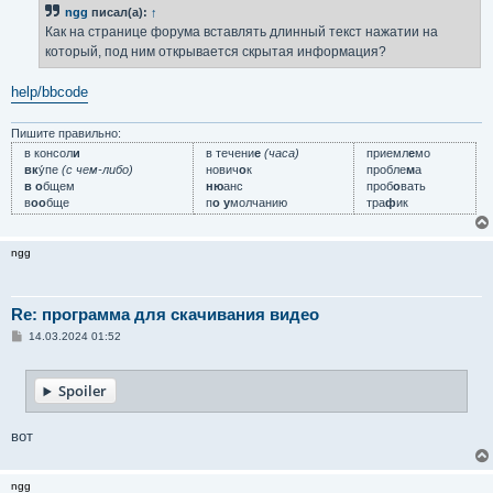
ngg
писал(а):
↑
Как на странице форума вставлять длинный текст нажатии на
который, под ним открывается скрытая информация?
help/bbcode
Пишите правильно:
в консол
и
в течени
е
(часа)
приемл
е
мо
вк
у́пе
(с чем-либо)
нович
о
к
пробле
м
а
в о
бщем
ню
анс
проб
о
вать
в
оо
бще
п
о у
молчанию
тра
ф
ик
ngg
Re: программа для скачивания видео
С
14.03.2024 01:52
о
о
б
Spoiler
щ
е
н
и
вот
е
ngg