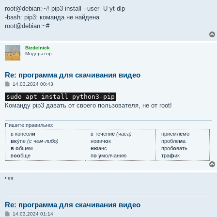
и
е
root@debian:~# pip3 install --user -U yt-dlp
-bash: pip3: команда не найдена
root@debian:~#
Bizdelnick
Модератор
Re: программа для скачивания видео
С
14.03.2024 00:43
о
о
sudo apt install python3-pip
б
Команду pip3 давать от своего пользователя, не от root!
щ
е
н
и
Пишите правильно:
е
в консол
и
в течени
е
(часа)
приемл
е
мо
вк
у́пе
(с чем-либо)
нович
о
к
пробле
м
а
в о
бщем
ню
анс
проб
о
вать
в
оо
бще
п
о у
молчанию
тра
ф
ик
ngg
Re: программа для скачивания видео
С
14.03.2024 01:14