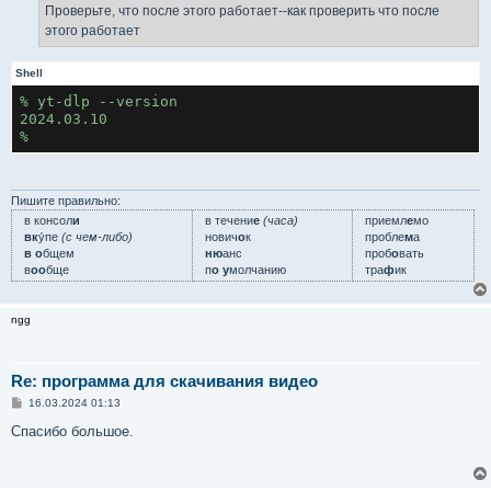
Проверьте, что после этого работает--как проверить что после
этого работает
Shell
% yt-dlp --version
2024.03.10
%
Пишите правильно:
в консол
и
в течени
е
(часа)
приемл
е
мо
вк
у́пе
(с чем-либо)
нович
о
к
пробле
м
а
в о
бщем
ню
анс
проб
о
вать
в
оо
бще
п
о у
молчанию
тра
ф
ик
ngg
Re: программа для скачивания видео
С
16.03.2024 01:13
о
о
Спасибо большое.
б
щ
е
н