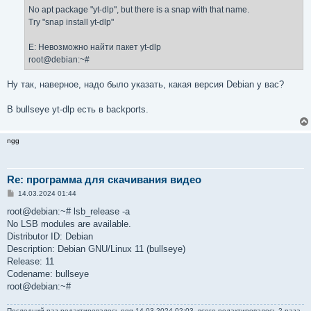
No apt package "yt-dlp", but there is a snap with that name.
Try "snap install yt-dlp"
E: Невозможно найти пакет yt-dlp
root@debian:~#
Ну так, наверное, надо было указать, какая версия Debian у вас?
В bullseye yt-dlp есть в backports.
ngg
Re: программа для скачивания видео
С
14.03.2024 01:44
о
о
root@debian:~# lsb_release -a
б
No LSB modules are available.
щ
е
Distributor ID: Debian
н
Description: Debian GNU/Linux 11 (bullseye)
и
е
Release: 11
Codename: bullseye
root@debian:~#
Последний раз редактировалось
ngg
14.03.2024 02:03, всего редактировалось 2 раза.