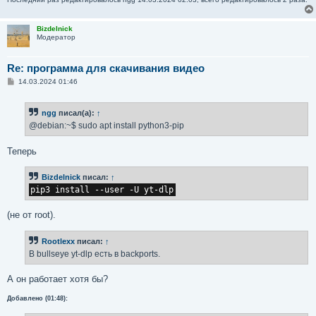
Bizdelnick
Модератор
Re: программа для скачивания видео
С
14.03.2024 01:46
о
о
б
ngg
писал(а):
↑
щ
е
@debian:~$ sudo apt install python3-pip
н
и
е
Теперь
Bizdelnick
писал:
↑
pip3 install --user -U yt-dlp
(не от root).
Rootlexx
писал:
↑
В bullseye yt-dlp есть в backports.
А он работает хотя бы?
Добавлено (01:48):