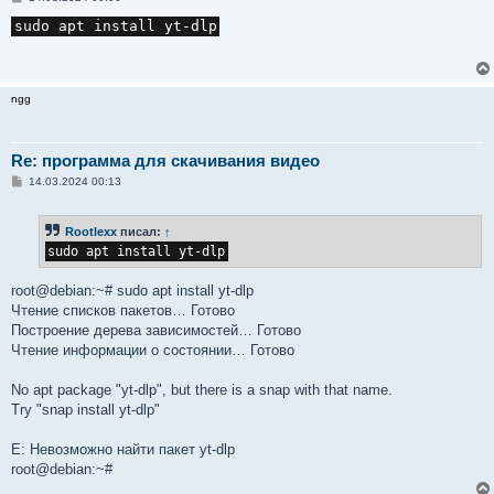
о
о
sudo apt install yt-dlp
б
щ
е
н
и
ngg
е
Re: программа для скачивания видео
С
14.03.2024 00:13
о
о
б
Rootlexx
писал:
↑
щ
е
sudo apt install yt-dlp
н
и
е
root@debian:~# sudo apt install yt-dlp
Чтение списков пакетов… Готово
Построение дерева зависимостей… Готово
Чтение информации о состоянии… Готово
No apt package "yt-dlp", but there is a snap with that name.
Try "snap install yt-dlp"
E: Невозможно найти пакет yt-dlp
root@debian:~#