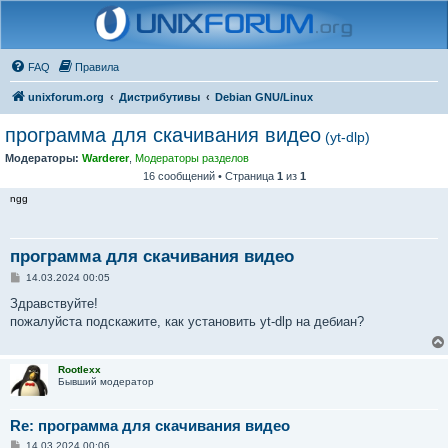
FAQ
Правила
unixforum.org
Дистрибутивы
Debian GNU/Linux
программа для скачивания видео
(yt-dlp)
Модераторы:
Warderer
,
Модераторы разделов
16 сообщений • Страница
1
из
1
ngg
программа для скачивания видео
С
14.03.2024 00:05
о
о
Здравствуйте!
б
пожалуйста подскажите, как установить yt-dlp на дебиан?
щ
е
н
и
Rootlexx
е
Бывший модератор
Re: программа для скачивания видео
С
14.03.2024 00:06