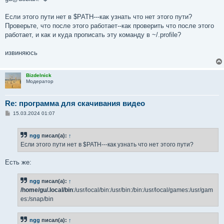
Если этого пути нет в $PATH---как узнать что нет этого пути?
Проверьте, что после этого работает--как проверить что после этого
работает, и как и куда прописать эту команду в ~/.profile?
извиняюсь
Bizdelnick
Модератор
Re: программа для скачивания видео
С
15.03.2024 01:07
о
о
б
ngg
писал(а):
↑
щ
е
Если этого пути нет в $PATH---как узнать что нет этого пути?
н
и
е
Есть же:
ngg
писал(а):
↑
/home/gu/.local/bin
:/usr/local/bin:/usr/bin:/bin:/usr/local/games:/usr/gam
es:/snap/bin
ngg
писал(а):
↑