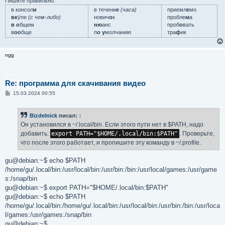
Пишите правильно:
в консол
и
в течени
е
(часа)
приемл
е
мо
вк
у́пе
(с чем-либо)
нович
о
к
пробле
м
а
в о
бщем
ню
анс
проб
о
вать
в
оо
бще
п
о у
молчанию
тра
ф
ик
ngg
Re: программа для скачивания видео
С
15.03.2024 00:55
о
о
б
Bizdelnick
писал:
↑
щ
е
Он установился в ~/.local/bin. Если этого пути нет в $PATH, надо
н
добавить:
export PATH="$HOME/.local/bin:$PATH"
. Проверьте,
и
е
что после этого работает, и пропишите эту команду в ~/.profile.
gu@debian:~$ echo $PATH
/home/gu/.local/bin:/usr/local/bin:/usr/bin:/bin:/usr/local/games:/usr/game
s:/snap/bin
gu@debian:~$ export PATH="$HOME/.local/bin:$PATH"
gu@debian:~$ echo $PATH
/home/gu/.local/bin:/home/gu/.local/bin:/usr/local/bin:/usr/bin:/bin:/usr/loca
l/games:/usr/games:/snap/bin
gu@debian:~$