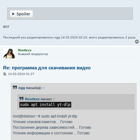
о
о
б
Spoiler
щ
е
н
и
вот
е
Последний раз редактировалось
ngg
14.03.2024 02:10, всего редактировалось 2 раза.
Rootlexx
Бывший модератор
Re: программа для скачивания видео
С
14.03.2024 01:27
о
о
б
ngg
писал(а):
↑
щ
е
н
Rootlexx
писал:
↑
и
е
sudo apt install yt-dlp
root@debian:~# sudo apt install yt-dlp
Чтение списков пакетов… Готово
Построение дерева зависимостей… Готово
Чтение информации о состоянии… Готово