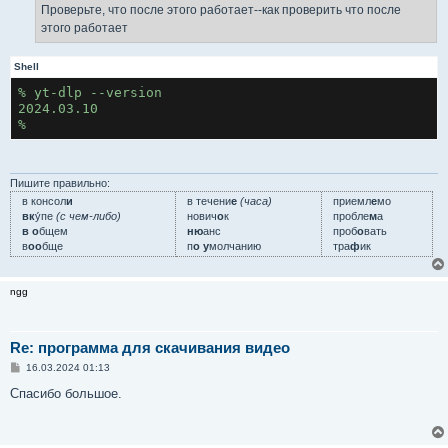
Проверьте, что после этого работает--как проверить что после
этого работает
Shell
% yt-dlp --version
2024.03.10
%
Пишите правильно:
в консол
и
в течени
е
(часа)
приемл
е
мо
вк
у́пе
(с чем-либо)
нович
о
к
пробле
м
а
в о
бщем
ню
анс
проб
о
вать
в
оо
бще
п
о у
молчанию
тра
ф
ик
ngg
Re: программа для скачивания видео
С
16.03.2024 01:13
о
о
Спасибо большое.
б
щ
е
н