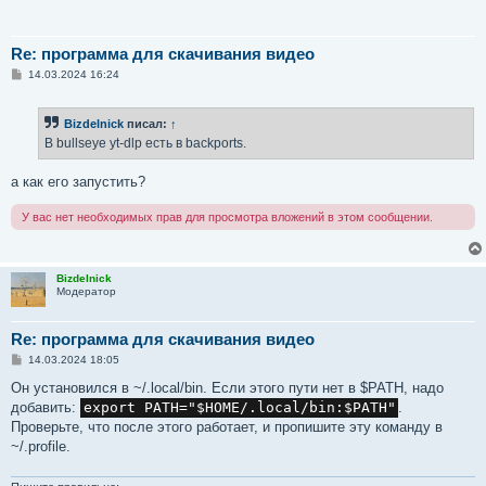
Re: программа для скачивания видео
С
14.03.2024 16:24
о
о
б
Bizdelnick
писал:
↑
щ
е
В bullseye yt-dlp есть в backports.
н
и
е
а как его запустить?
У вас нет необходимых прав для просмотра вложений в этом сообщении.
Bizdelnick
Модератор
Re: программа для скачивания видео
С
14.03.2024 18:05
о
о
Он установился в ~/.local/bin. Если этого пути нет в $PATH, надо
б
добавить:
export PATH="$HOME/.local/bin:$PATH"
.
щ
е
Проверьте, что после этого работает, и пропишите эту команду в
н
~/.profile.
и
е