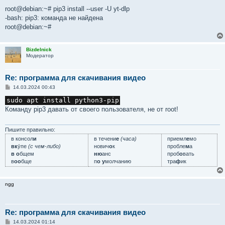
и
е
root@debian:~# pip3 install --user -U yt-dlp
-bash: pip3: команда не найдена
root@debian:~#
Bizdelnick
Модератор
Re: программа для скачивания видео
С
14.03.2024 00:43
о
о
sudo apt install python3-pip
б
Команду pip3 давать от своего пользователя, не от root!
щ
е
н
и
Пишите правильно:
е
в консол
и
в течени
е
(часа)
приемл
е
мо
вк
у́пе
(с чем-либо)
нович
о
к
пробле
м
а
в о
бщем
ню
анс
проб
о
вать
в
оо
бще
п
о у
молчанию
тра
ф
ик
ngg
Re: программа для скачивания видео
С
14.03.2024 01:14