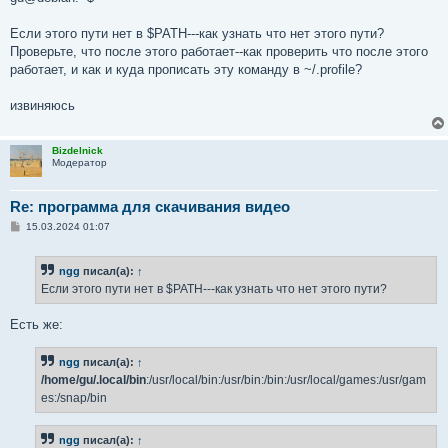
Если этого пути нет в $PATH---как узнать что нет этого пути?
Проверьте, что после этого работает--как проверить что после этого
работает, и как и куда прописать эту команду в ~/.profile?
извиняюсь
Bizdelnick
Модератор
Re: программа для скачивания видео
С
15.03.2024 01:07
о
о
б
ngg
писал(а):
↑
щ
е
Если этого пути нет в $PATH---как узнать что нет этого пути?
н
и
е
Есть же:
ngg
писал(а):
↑
/home/gu/.local/bin
:/usr/local/bin:/usr/bin:/bin:/usr/local/games:/usr/gam
es:/snap/bin
ngg
писал(а):
↑