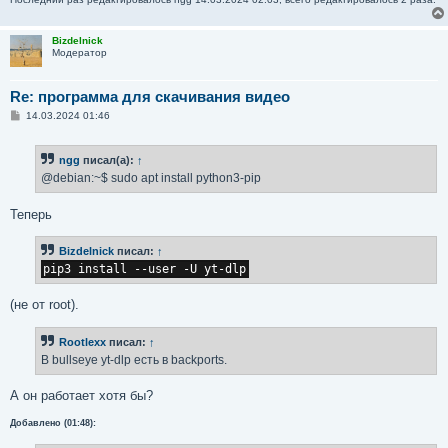
Bizdelnick
Модератор
Re: программа для скачивания видео
С
14.03.2024 01:46
о
о
б
ngg
писал(а):
↑
щ
е
@debian:~$ sudo apt install python3-pip
н
и
е
Теперь
Bizdelnick
писал:
↑
pip3 install --user -U yt-dlp
(не от root).
Rootlexx
писал:
↑
В bullseye yt-dlp есть в backports.
А он работает хотя бы?
Добавлено (01:48):