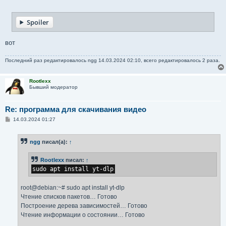
о
о
б
Spoiler
щ
е
н
и
вот
е
Последний раз редактировалось
ngg
14.03.2024 02:10, всего редактировалось 2 раза.
Rootlexx
Бывший модератор
Re: программа для скачивания видео
С
14.03.2024 01:27
о
о
б
ngg
писал(а):
↑
щ
е
н
Rootlexx
писал:
↑
и
е
sudo apt install yt-dlp
root@debian:~# sudo apt install yt-dlp
Чтение списков пакетов… Готово
Построение дерева зависимостей… Готово
Чтение информации о состоянии… Готово