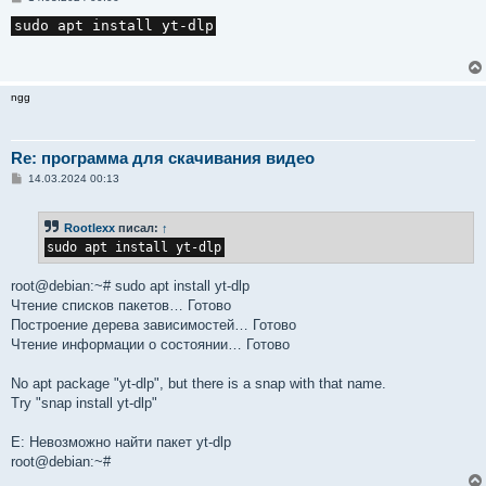
о
о
sudo apt install yt-dlp
б
щ
е
н
и
ngg
е
Re: программа для скачивания видео
С
14.03.2024 00:13
о
о
б
Rootlexx
писал:
↑
щ
е
sudo apt install yt-dlp
н
и
е
root@debian:~# sudo apt install yt-dlp
Чтение списков пакетов… Готово
Построение дерева зависимостей… Готово
Чтение информации о состоянии… Готово
No apt package "yt-dlp", but there is a snap with that name.
Try "snap install yt-dlp"
E: Невозможно найти пакет yt-dlp
root@debian:~#