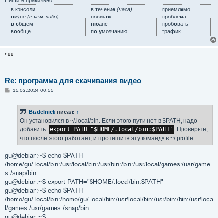
Пишите правильно:
в консол
и
в течени
е
(часа)
приемл
е
мо
вк
у́пе
(с чем-либо)
нович
о
к
пробле
м
а
в о
бщем
ню
анс
проб
о
вать
в
оо
бще
п
о у
молчанию
тра
ф
ик
ngg
Re: программа для скачивания видео
С
15.03.2024 00:55
о
о
б
Bizdelnick
писал:
↑
щ
е
Он установился в ~/.local/bin. Если этого пути нет в $PATH, надо
н
добавить:
export PATH="$HOME/.local/bin:$PATH"
. Проверьте,
и
е
что после этого работает, и пропишите эту команду в ~/.profile.
gu@debian:~$ echo $PATH
/home/gu/.local/bin:/usr/local/bin:/usr/bin:/bin:/usr/local/games:/usr/game
s:/snap/bin
gu@debian:~$ export PATH="$HOME/.local/bin:$PATH"
gu@debian:~$ echo $PATH
/home/gu/.local/bin:/home/gu/.local/bin:/usr/local/bin:/usr/bin:/bin:/usr/loca
l/games:/usr/games:/snap/bin
gu@debian:~$