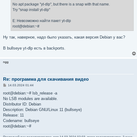
No apt package "yt-dlp", but there is a snap with that name.
Try "snap install yt-dlp"
E: Невозможно найти пакет yt-dlp
root@debian:~#
Ну так, наверное, надо было указать, какая версия Debian у вас?
В bullseye yt-dlp есть в backports.
ngg
Re: программа для скачивания видео
С
14.03.2024 01:44
о
о
root@debian:~# lsb_release -a
б
No LSB modules are available.
щ
е
Distributor ID: Debian
н
Description: Debian GNU/Linux 11 (bullseye)
и
е
Release: 11
Codename: bullseye
root@debian:~#
Последний раз редактировалось
ngg
14.03.2024 02:03, всего редактировалось 2 раза.