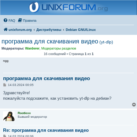
FAQ
Правила
unixforum.org
Дистрибутивы
Debian GNU/Linux
программа для скачивания видео
(yt-dlp)
Модераторы:
Warderer
,
Модераторы разделов
16 сообщений • Страница
1
из
1
ngg
программа для скачивания видео
С
14.03.2024 00:05
о
о
Здравствуйте!
б
пожалуйста подскажите, как установить yt-dlp на дебиан?
щ
е
н
и
Rootlexx
е
Бывший модератор
Re: программа для скачивания видео
С
14.03.2024 00:06