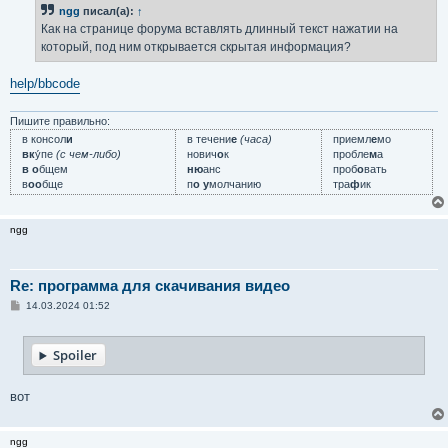
ngg
писал(а):
↑
Как на странице форума вставлять длинный текст нажатии на
который, под ним открывается скрытая информация?
help/bbcode
Пишите правильно:
в консол
и
в течени
е
(часа)
приемл
е
мо
вк
у́пе
(с чем-либо)
нович
о
к
пробле
м
а
в о
бщем
ню
анс
проб
о
вать
в
оо
бще
п
о у
молчанию
тра
ф
ик
ngg
Re: программа для скачивания видео
С
14.03.2024 01:52
о
о
б
Spoiler
щ
е
н
и
вот
е
ngg