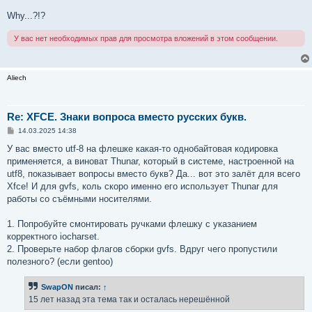
Why...?!?
У вас нет необходимых прав для просмотра вложений в этом сообщении.
Aliech
Re: XFCE. Знаки вопроса вместо русских букв.
С
14.03.2025 14:38
о
о
У вас вместо utf-8 на флешке какая-то однобайтовая кодировка
б
применяется, а виноват Thunar, который в системе, настроенной на
щ
е
utf8, показывает вопросы вместо букв? Да... вот это залёт для всего
н
Xfce! И для gvfs, коль скоро именно его использует Thunar для
и
е
работы со съёмными носителями.
1. Попробуйте смонтировать ручками флешку с указанием
корректного iocharset.
2. Проверьте набор флагов сборки gvfs. Вдруг чего пропустили
полезного? (если gentoo)
SwapON
писал:
↑
15 лет назад эта тема так и осталась нерешённой