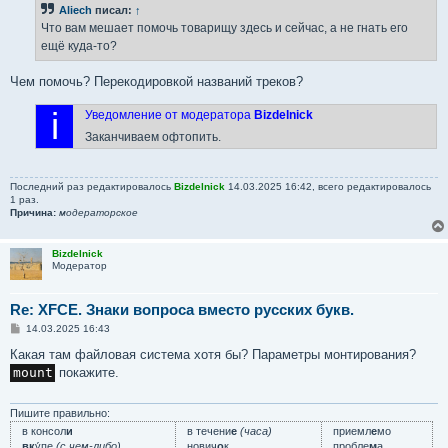
б
Aliech
писал:
↑
щ
е
Что вам мешает помочь товарищу здесь и сейчас, а не гнать его
н
ещё куда-то?
и
е
Чем помочь? Перекодировкой названий треков?
i
Уведомление от модератора
Bizdelnick
Заканчиваем офтопить.
Последний раз редактировалось
Bizdelnick
14.03.2025 16:42, всего редактировалось
1 раз.
Причина:
модераторское
Bizdelnick
Модератор
Re: XFCE. Знаки вопроса вместо русских букв.
С
14.03.2025 16:43
о
о
Какая там файловая система хотя бы? Параметры монтирования?
б
mount
покажите.
щ
е
н
и
Пишите правильно:
е
в консол
и
в течени
е
(часа)
приемл
е
мо
вк
у́пе
(с чем-либо)
нович
о
к
пробле
м
а