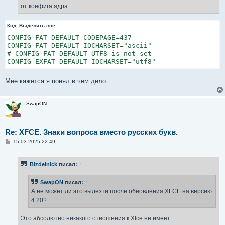
от конфига ядра
Код:
Выделить всё
CONFIG_FAT_DEFAULT_CODEPAGE=437

CONFIG_FAT_DEFAULT_IOCHARSET="ascii"

# CONFIG_FAT_DEFAULT_UTF8 is not set

CONFIG_EXFAT_DEFAULT_IOCHARSET="utf8"
Мне кажется я понял в чём дело
SwapON
Re: XFCE. Знаки вопроса вместо русских букв.
С
15.03.2025 22:49
о
о
б
Bizdelnick
писал:
↑
щ
е
н
SwapON
писал:
↑
и
е
А не может ли это вылезти после обновления XFCE на версию
4.20?
Это абсолютно никакого отношения к Xfce не имеет.