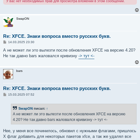
У вас нет необходимых прав для просмотра вложений в этом сообщении.
SwapON
Re: XFCE. Знаки вопроса вместо русских букв.
С
14.03.2025 23:30
о
о
А не может ли это вылезти после обновления XFCE на версию 4.20?
б
Не так давно bars жаловался кривизну
-> тут <-
щ
е
н
и
bars
е
Re: XFCE. Знаки вопроса вместо русских букв.
С
15.03.2025 07:52
о
о
б
SwapON
писал:
↑
щ
е
А не может ли это вылезти после обновления XFCE на версию
н
4.20? Не так давно bars жаловался кривизну -> тут <-
и
е
Нее, у меня все починилось, обновил с нужными флагами, пришлось
X флаг добавить для некоторых пакетов xfce, а так же удалял все