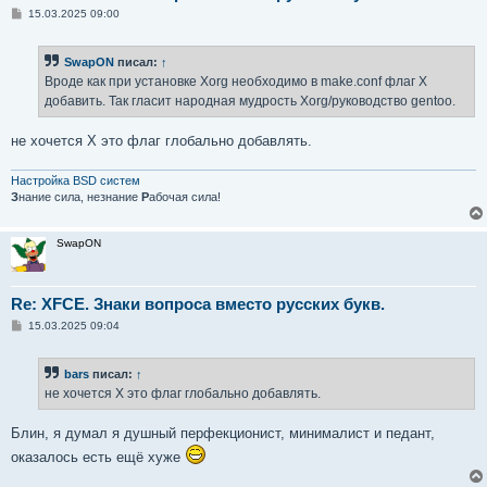
С
15.03.2025 09:00
о
о
б
SwapON
писал:
↑
щ
е
Вроде как при установке Xorg необходимо в make.conf флаг X
н
добавить. Так гласит народная мудрость Xorg/руководство gentoo.
и
е
не хочется X это флаг глобально добавлять.
Настройка BSD систем
З
нание сила, незнание
Р
абочая сила!
SwapON
Re: XFCE. Знаки вопроса вместо русских букв.
С
15.03.2025 09:04
о
о
б
bars
писал:
↑
щ
е
не хочется X это флаг глобально добавлять.
н
и
е
Блин, я думал я душный перфекционист, минималист и педант,
оказалось есть ещё хуже