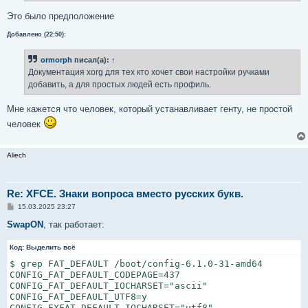
Это было предположение
Добавлено (22:50):
ormorph
писал(а):
↑
Документация xorg для тех кто хочет свои настройки ручками
добавить, а для простых людей есть профиль.
Мне кажется что человек, который устанавливает генту, не простой
человек
Aliech
Re: XFCE. Знаки вопроса вместо русских букв.
С
15.03.2025 23:27
о
о
SwapON
, так работает:
б
щ
Код:
е
Выделить всё
н
$ grep FAT_DEFAULT /boot/config-6.1.0-31-amd64 

и
е
CONFIG_FAT_DEFAULT_CODEPAGE=437

CONFIG_FAT_DEFAULT_IOCHARSET="ascii"

CONFIG_FAT_DEFAULT_UTF8=y

CONFIG_EXFAT_DEFAULT_IOCHARSET="utf8"