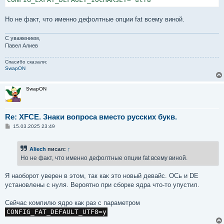
Но не факт, что именно дефолтные опции fat всему виной.
С уважением,
Павел Алиев
Спасибо сказали:
SwapON
SwapON
Re: XFCE. Знаки вопроса вместо русских букв.
С
15.03.2025 23:49
о
о
б
Aliech
писал:
↑
щ
е
Но не факт, что именно дефолтные опции fat всему виной.
н
и
е
Я наоборот уверен в этом, так как это новый девайс. ОСь и DE
установлены с нуля. Вероятно при сборке ядра что-то упустил.
Сейчас компилю ядро как раз с параметром
CONFIG_FAT_DEFAULT_UTF8=y