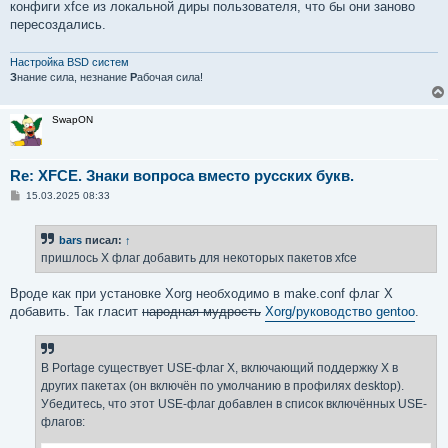
конфиги xfce из локальной диры пользователя, что бы они заново
пересоздались.
Настройка BSD систем
З
нание сила, незнание
Р
абочая сила!
SwapON
Re: XFCE. Знаки вопроса вместо русских букв.
С
15.03.2025 08:33
о
о
б
bars
писал:
↑
щ
е
пришлось X флаг добавить для некоторых пакетов xfce
н
и
е
Вроде как при установке Xorg необходимо в make.conf флаг X
добавить. Так гласит
народная мудрость
Xorg/руководство gentoo
.
В Portage существует USE-флаг X, включающий поддержку X в
других пакетах (он включён по умолчанию в профилях desktop).
Убедитесь, что этот USE-флаг добавлен в список включённых USE-
флагов: