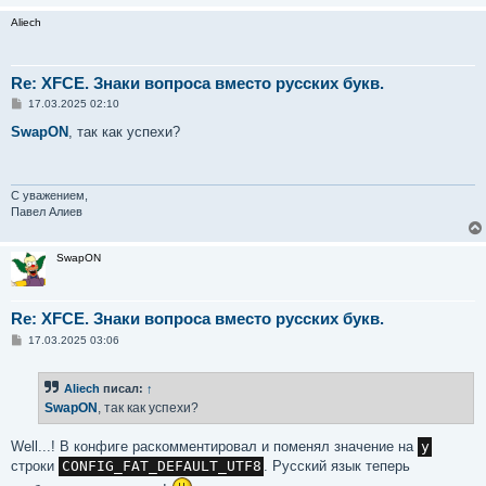
Aliech
Re: XFCE. Знаки вопроса вместо русских букв.
С
17.03.2025 02:10
о
о
SwapON
, так как успехи?
б
щ
е
н
и
С уважением,
е
Павел Алиев
SwapON
Re: XFCE. Знаки вопроса вместо русских букв.
С
17.03.2025 03:06
о
о
б
Aliech
писал:
↑
щ
е
SwapON
, так как успехи?
н
и
е
Well...! В конфиге раскомментировал и поменял значение на
y
строки
CONFIG_FAT_DEFAULT_UTF8
. Русский язык теперь