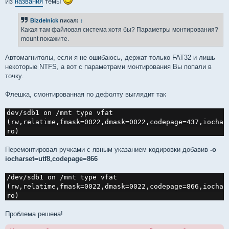
Из
названия
темы
Bizdelnick
писал:
↑
Какая там файловая система хотя бы? Параметры монтирования?
mount покажите.
Автомагнитолы, если я не ошибаюсь, держат только FAT32 и лишь
некоторые NTFS, а вот с параметрами монтирования Вы попали в
точку.
Флешка, смонтированная по дефолту выглядит так
dev/sdb1 on /mnt type vfat 
(rw,relatime,fmask=0022,dmask=0022,codepage=437,iochar
ro)
Перемонтировал ручками с явным указанием кодировки добавив
-o
iocharset=utf8,codepage=866
/dev/sdb1 on /mnt type vfat 
(rw,relatime,fmask=0022,dmask=0022,codepage=866,iochar
ro)
Проблема решена!