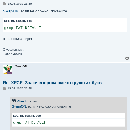
С
15.03.2025 21:36
о
о
SwapON
, если не сложно, покажите
б
щ
Код:
е
Выделить всё
н
grep FAT_DEFAULT
и
е
от конфига ядра
С уважением,
Павел Алиев
SwapON
Re: XFCE. Знаки вопроса вместо русских букв.
С
15.03.2025 22:48
о
о
б
Aliech
писал:
↑
щ
е
SwapON
, если не сложно, покажите
н
и
Код:
Выделить всё
е
grep FAT_DEFAULT