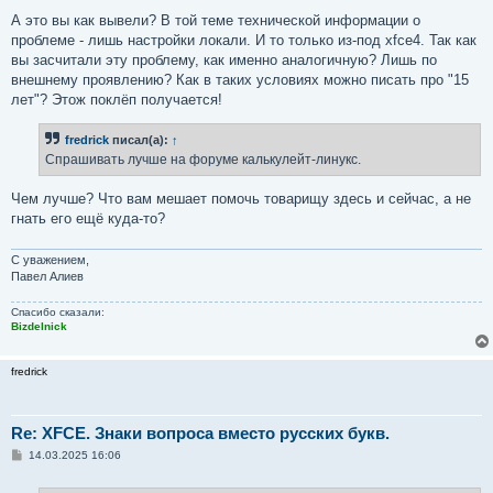
А это вы как вывели? В той теме технической информации о
проблеме - лишь настройки локали. И то только из-под xfce4. Так как
вы засчитали эту проблему, как именно аналогичную? Лишь по
внешнему проявлению? Как в таких условиях можно писать про "15
лет"? Этож поклёп получается!
fredrick
писал(а):
↑
Спрашивать лучше на форуме калькулейт-линукс.
Чем лучше? Что вам мешает помочь товарищу здесь и сейчас, а не
гнать его ещё куда-то?
С уважением,
Павел Алиев
Спасибо сказали:
Bizdelnick
fredrick
Re: XFCE. Знаки вопроса вместо русских букв.
С
14.03.2025 16:06
о
о