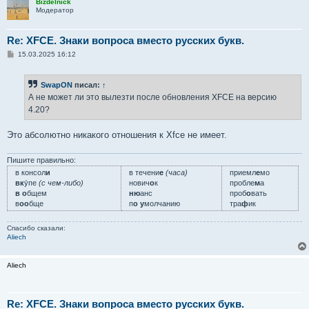
Bizdelnick
Модератор
Re: XFCE. Знаки вопроса вместо русских букв.
С
15.03.2025 16:12
о
о
б
SwapON
писал:
↑
щ
е
А не может ли это вылезти после обновления XFCE на версию
н
4.20?
и
е
Это абсолютно никакого отношения к Xfce не имеет.
Пишите правильно:
в консол
и
в течени
е
(часа)
приемл
е
мо
вк
у́пе
(с чем-либо)
нович
о
к
пробле
м
а
в о
бщем
ню
анс
проб
о
вать
в
оо
бще
п
о у
молчанию
тра
ф
ик
Спасибо сказали:
Aliech
Aliech
Re: XFCE. Знаки вопроса вместо русских букв.