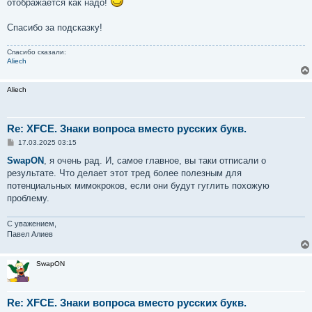
отображается как надо!
Спасибо за подсказку!
Спасибо сказали:
Aliech
Aliech
Re: XFCE. Знаки вопроса вместо русских букв.
С
17.03.2025 03:15
о
о
SwapON
, я очень рад. И, самое главное, вы таки отписали о
б
результате. Что делает этот тред более полезным для
щ
е
потенциальных мимокроков, если они будут гуглить похожую
н
проблему.
и
е
С уважением,
Павел Алиев
SwapON
Re: XFCE. Знаки вопроса вместо русских букв.