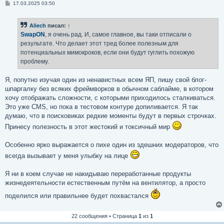
С
17.03.2025 03:50
о
о
б
Aliech
писал:
↑
щ
е
SwapON
, я очень рад. И, самое главное, вы таки отписали о
н
результате. Что делает этот тред более полезным для
и
е
потенциальных мимокроков, если они будут гуглить похожую
проблему.
Я, попутно изучая один из ненавистных всем ЯП, пишу свой блог-
шпаргалку без всяких фреймворков в обычном саблайме, в котором
хочу отображать сложности, с которыми приходилось сталкиваться.
Это уже CMS, но пока в тестовом контуре допиливается. Я так
думаю, что в поисковиках редкие моменты будут в первых строчках.
Принесу полезность в этот жестокий и токсичный мир
Особенно ярко выражается о пихе один из здешних модераторов, что
всегда вызывает у меня улыбку на лице
Я ни в коем случае не накидываю переработанные продукты
жизнедеятельности естественным путём на вентилятор, а просто
поделился или правильнее будет похвастался
22 сообщения • Страница
1
из
1