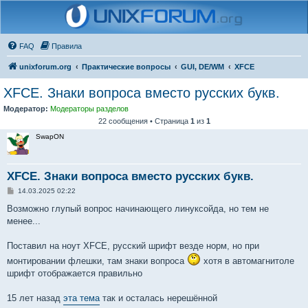
FAQ
Правила
unixforum.org
Практические вопросы
GUI, DE/WM
XFCE
XFCE. Знаки вопроса вместо русских букв.
Модератор:
Модераторы разделов
22 сообщения • Страница
1
из
1
SwapON
XFCE. Знаки вопроса вместо русских букв.
С
14.03.2025 02:22
о
о
Возможно глупый вопрос начинающего линуксойда, но тем не
б
менее...
щ
е
н
Поставил на ноут XFCE, русский шрифт везде норм, но при
и
е
монтировании флешки, там знаки вопроса
хотя в автомагнитоле
шрифт отображается правильно
15 лет назад
эта тема
так и осталась нерешённой