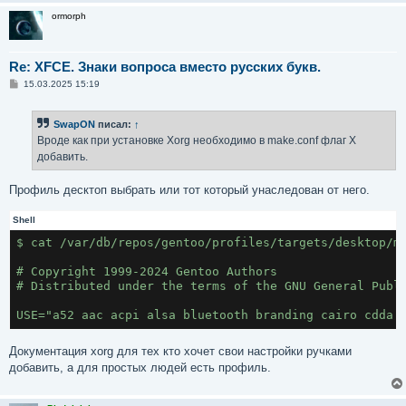
ormorph
Re: XFCE. Знаки вопроса вместо русских букв.
С
15.03.2025 15:19
о
о
б
SwapON
писал:
↑
щ
е
Вроде как при установке Xorg необходимо в make.conf флаг X
н
добавить.
и
е
Профиль десктоп выбрать или тот который унаследован от него.
Shell
$ cat /var/db/repos/gentoo/profiles/targets/desktop/m
# Copyright 1999-2024 Gentoo Authors
# Distributed under the terms of the GNU General Publ
USE="a52 aac acpi alsa bluetooth branding cairo cdda 
Документация xorg для тех кто хочет свои настройки ручками
добавить, а для простых людей есть профиль.