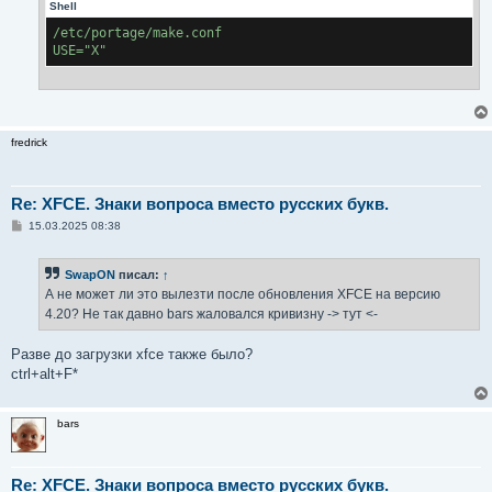
Shell
/etc/portage/make.conf
USE="X"
fredrick
Re: XFCE. Знаки вопроса вместо русских букв.
С
15.03.2025 08:38
о
о
б
SwapON
писал:
↑
щ
е
А не может ли это вылезти после обновления XFCE на версию
н
4.20? Не так давно bars жаловался кривизну -> тут <-
и
е
Разве до загрузки xfce также было?
ctrl+alt+F*
bars
Re: XFCE. Знаки вопроса вместо русских букв.