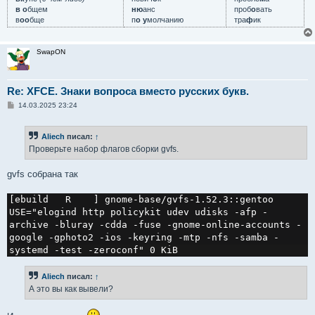
в о
бщем
ню
анс
проб
о
вать
в
оо
бще
п
о у
молчанию
тра
ф
ик
SwapON
Re: XFCE. Знаки вопроса вместо русских букв.
С
14.03.2025 23:24
о
о
б
Aliech
писал:
↑
щ
е
Проверьте набор флагов сборки gvfs.
н
и
е
gvfs собрана так
[ebuild   R    ] gnome-base/gvfs-1.52.3::gentoo  
USE="elogind http policykit udev udisks -afp -
archive -bluray -cdda -fuse -gnome-online-accounts -
google -gphoto2 -ios -keyring -mtp -nfs -samba -
systemd -test -zeroconf" 0 KiB
Aliech
писал:
↑
А это вы как вывели?