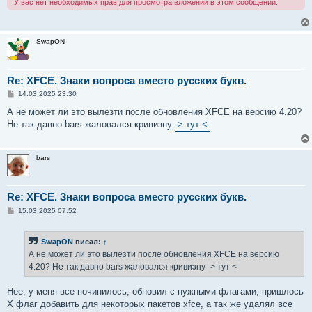
У вас нет необходимых прав для просмотра вложений в этом сообщении.
SwapON
Re: XFCE. Знаки вопроса вместо русских букв.
С
14.03.2025 23:30
о
о
А не может ли это вылезти после обновления XFCE на версию 4.20?
б
Не так давно bars жаловался кривизну
-> тут <-
щ
е
н
и
bars
е
Re: XFCE. Знаки вопроса вместо русских букв.
С
15.03.2025 07:52
о
о
б
SwapON
писал:
↑
щ
е
А не может ли это вылезти после обновления XFCE на версию
н
4.20? Не так давно bars жаловался кривизну -> тут <-
и
е
Нее, у меня все починилось, обновил с нужными флагами, пришлось
X флаг добавить для некоторых пакетов xfce, а так же удалял все