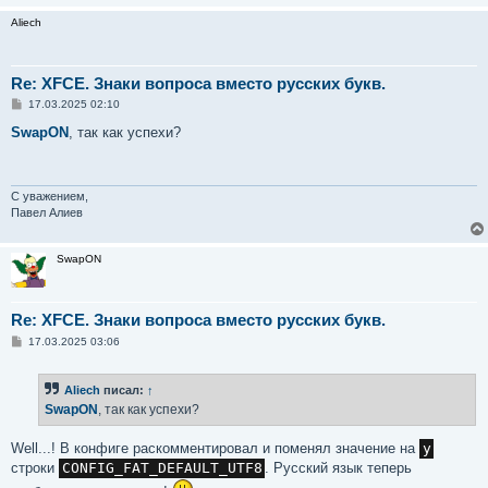
Aliech
Re: XFCE. Знаки вопроса вместо русских букв.
С
17.03.2025 02:10
о
о
SwapON
, так как успехи?
б
щ
е
н
и
С уважением,
е
Павел Алиев
SwapON
Re: XFCE. Знаки вопроса вместо русских букв.
С
17.03.2025 03:06
о
о
б
Aliech
писал:
↑
щ
е
SwapON
, так как успехи?
н
и
е
Well...! В конфиге раскомментировал и поменял значение на
y
строки
CONFIG_FAT_DEFAULT_UTF8
. Русский язык теперь