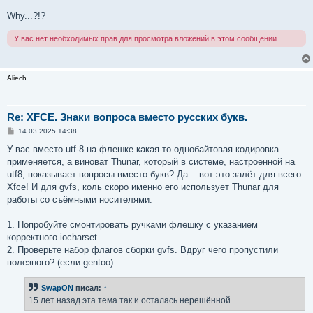
Why...?!?
У вас нет необходимых прав для просмотра вложений в этом сообщении.
Aliech
Re: XFCE. Знаки вопроса вместо русских букв.
С
14.03.2025 14:38
о
о
У вас вместо utf-8 на флешке какая-то однобайтовая кодировка
б
применяется, а виноват Thunar, который в системе, настроенной на
щ
е
utf8, показывает вопросы вместо букв? Да... вот это залёт для всего
н
Xfce! И для gvfs, коль скоро именно его использует Thunar для
и
е
работы со съёмными носителями.
1. Попробуйте смонтировать ручками флешку с указанием
корректного iocharset.
2. Проверьте набор флагов сборки gvfs. Вдруг чего пропустили
полезного? (если gentoo)
SwapON
писал:
↑
15 лет назад эта тема так и осталась нерешённой