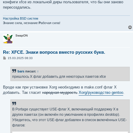
конфиги xfce из локальной диры пользователя, что бы они заново
пересоздались.
Настройка BSD систем
З
нание сила, незнание
Р
абочая сила!
SwapON
Re: XFCE. Знаки вопроса вместо русских букв.
С
15.03.2025 08:33
о
о
б
bars
писал:
↑
щ
е
пришлось X флаг добавить для некоторых пакетов xfce
н
и
е
Вроде как при установке Xorg необходимо в make.conf флаг X
добавить. Так гласит
народная мудрость
Xorg/руководство gentoo
.
В Portage существует USE-флаг X, включающий поддержку X в
других пакетах (он включён по умолчанию в профилях desktop).
Убедитесь, что этот USE-флаг добавлен в список включённых USE-
флагов: