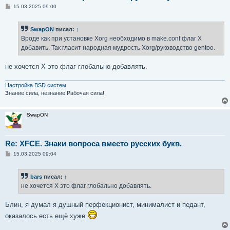
С
15.03.2025 09:00
о
о
б
SwapON
писал:
↑
щ
е
Вроде как при установке Xorg необходимо в make.conf флаг X
н
добавить. Так гласит народная мудрость Xorg/руководство gentoo.
и
е
не хочется X это флаг глобально добавлять.
Настройка BSD систем
З
нание сила, незнание
Р
абочая сила!
SwapON
Re: XFCE. Знаки вопроса вместо русских букв.
С
15.03.2025 09:04
о
о
б
bars
писал:
↑
щ
е
не хочется X это флаг глобально добавлять.
н
и
е
Блин, я думал я душный перфекционист, минималист и педант,
оказалось есть ещё хуже