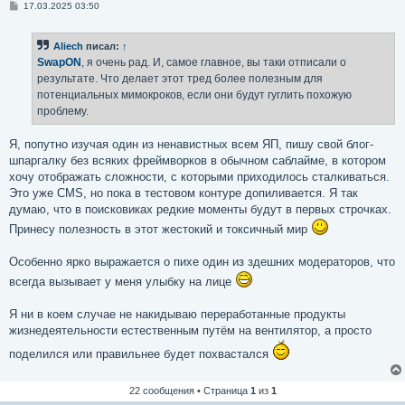
С
17.03.2025 03:50
о
о
б
Aliech
писал:
↑
щ
е
SwapON
, я очень рад. И, самое главное, вы таки отписали о
н
результате. Что делает этот тред более полезным для
и
е
потенциальных мимокроков, если они будут гуглить похожую
проблему.
Я, попутно изучая один из ненавистных всем ЯП, пишу свой блог-
шпаргалку без всяких фреймворков в обычном саблайме, в котором
хочу отображать сложности, с которыми приходилось сталкиваться.
Это уже CMS, но пока в тестовом контуре допиливается. Я так
думаю, что в поисковиках редкие моменты будут в первых строчках.
Принесу полезность в этот жестокий и токсичный мир
Особенно ярко выражается о пихе один из здешних модераторов, что
всегда вызывает у меня улыбку на лице
Я ни в коем случае не накидываю переработанные продукты
жизнедеятельности естественным путём на вентилятор, а просто
поделился или правильнее будет похвастался
22 сообщения • Страница
1
из
1