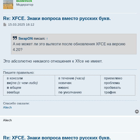
Bizdelnick
Модератор
Re: XFCE. Знаки вопроса вместо русских букв.
С
15.03.2025 16:12
о
о
б
SwapON
писал:
↑
щ
е
А не может ли это вылезти после обновления XFCE на версию
н
4.20?
и
е
Это абсолютно никакого отношения к Xfce не имеет.
Пишите правильно:
в консол
и
в течени
е
(часа)
приемл
е
мо
вк
у́пе
(с чем-либо)
нович
о
к
пробле
м
а
в о
бщем
ню
анс
проб
о
вать
в
оо
бще
п
о у
молчанию
тра
ф
ик
Спасибо сказали:
Aliech
Aliech
Re: XFCE. Знаки вопроса вместо русских букв.