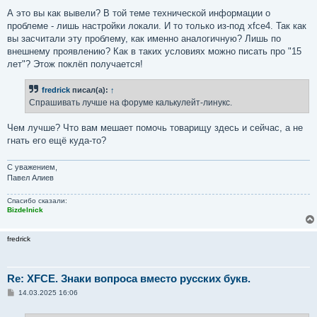
А это вы как вывели? В той теме технической информации о
проблеме - лишь настройки локали. И то только из-под xfce4. Так как
вы засчитали эту проблему, как именно аналогичную? Лишь по
внешнему проявлению? Как в таких условиях можно писать про "15
лет"? Этож поклёп получается!
fredrick
писал(а):
↑
Спрашивать лучше на форуме калькулейт-линукс.
Чем лучше? Что вам мешает помочь товарищу здесь и сейчас, а не
гнать его ещё куда-то?
С уважением,
Павел Алиев
Спасибо сказали:
Bizdelnick
fredrick
Re: XFCE. Знаки вопроса вместо русских букв.
С
14.03.2025 16:06
о
о