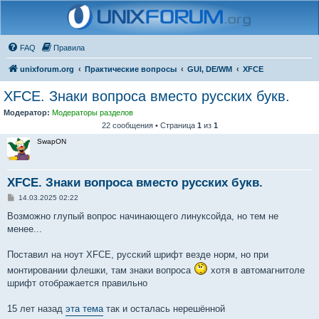
FAQ
Правила
unixforum.org
Практические вопросы
GUI, DE/WM
XFCE
XFCE. Знаки вопроса вместо русских букв.
Модератор:
Модераторы разделов
22 сообщения • Страница
1
из
1
SwapON
XFCE. Знаки вопроса вместо русских букв.
С
14.03.2025 02:22
о
о
Возможно глупый вопрос начинающего линуксойда, но тем не
б
менее...
щ
е
н
Поставил на ноут XFCE, русский шрифт везде норм, но при
и
е
монтировании флешки, там знаки вопроса
хотя в автомагнитоле
шрифт отображается правильно
15 лет назад
эта тема
так и осталась нерешённой