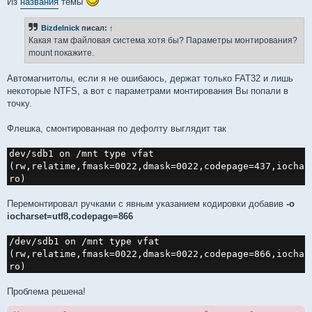
Из
названия
темы
Bizdelnick
писал:
↑
Какая там файловая система хотя бы? Параметры монтирования?
mount покажите.
Автомагнитолы, если я не ошибаюсь, держат только FAT32 и лишь
некоторые NTFS, а вот с параметрами монтирования Вы попали в
точку.
Флешка, смонтированная по дефолту выглядит так
dev/sdb1 on /mnt type vfat 
(rw,relatime,fmask=0022,dmask=0022,codepage=437,iochar
ro)
Перемонтировал ручками с явным указанием кодировки добавив
-o
iocharset=utf8,codepage=866
/dev/sdb1 on /mnt type vfat 
(rw,relatime,fmask=0022,dmask=0022,codepage=866,iochar
ro)
Проблема решена!