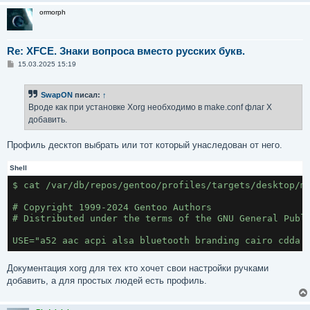
ormorph
Re: XFCE. Знаки вопроса вместо русских букв.
С
15.03.2025 15:19
о
о
б
SwapON
писал:
↑
щ
е
Вроде как при установке Xorg необходимо в make.conf флаг X
н
добавить.
и
е
Профиль десктоп выбрать или тот который унаследован от него.
Shell
$ cat /var/db/repos/gentoo/profiles/targets/desktop/m
# Copyright 1999-2024 Gentoo Authors
# Distributed under the terms of the GNU General Publ
USE="a52 aac acpi alsa bluetooth branding cairo cdda 
Документация xorg для тех кто хочет свои настройки ручками
добавить, а для простых людей есть профиль.