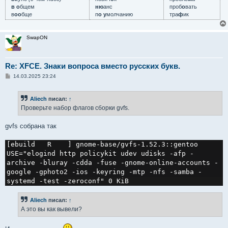
в о
бщем
ню
анс
проб
о
вать
в
оо
бще
п
о у
молчанию
тра
ф
ик
SwapON
Re: XFCE. Знаки вопроса вместо русских букв.
С
14.03.2025 23:24
о
о
б
Aliech
писал:
↑
щ
е
Проверьте набор флагов сборки gvfs.
н
и
е
gvfs собрана так
[ebuild   R    ] gnome-base/gvfs-1.52.3::gentoo  
USE="elogind http policykit udev udisks -afp -
archive -bluray -cdda -fuse -gnome-online-accounts -
google -gphoto2 -ios -keyring -mtp -nfs -samba -
systemd -test -zeroconf" 0 KiB
Aliech
писал:
↑
А это вы как вывели?