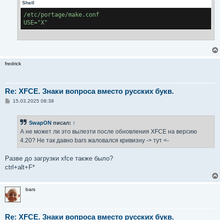
Shell
/etc/portage/make.conf
USE="X"
fredrick
Re: XFCE. Знаки вопроса вместо русских букв.
С
15.03.2025 08:38
о
о
б
SwapON
писал:
↑
щ
е
А не может ли это вылезти после обновления XFCE на версию
н
4.20? Не так давно bars жаловался кривизну -> тут <-
и
е
Разве до загрузки xfce также было?
ctrl+alt+F*
bars
Re: XFCE. Знаки вопроса вместо русских букв.