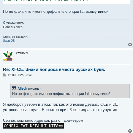
Но не факт, что именно дефолтные опции fat всему виной.
С уважением,
Павел Алиев
Спасибо сказали:
SwapON
SwapON
Re: XFCE. Знаки вопроса вместо русских букв.
С
15.03.2025 23:49
о
о
б
Aliech
писал:
↑
щ
е
Но не факт, что именно дефолтные опции fat всему виной.
н
и
е
Я наоборот уверен в этом, так как это новый девайс. ОСь и DE
установлены с нуля. Вероятно при сборке ядра что-то упустил.
Сейчас компилю ядро как раз с параметром
CONFIG_FAT_DEFAULT_UTF8=y