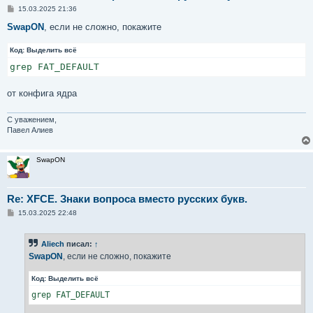
С
15.03.2025 21:36
о
о
SwapON
, если не сложно, покажите
б
щ
Код:
е
Выделить всё
н
grep FAT_DEFAULT
и
е
от конфига ядра
С уважением,
Павел Алиев
SwapON
Re: XFCE. Знаки вопроса вместо русских букв.
С
15.03.2025 22:48
о
о
б
Aliech
писал:
↑
щ
е
SwapON
, если не сложно, покажите
н
и
Код:
Выделить всё
е
grep FAT_DEFAULT