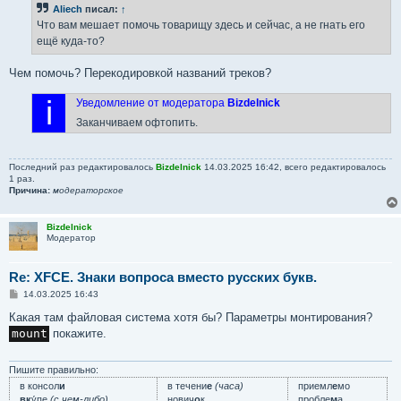
б
Aliech
писал:
↑
щ
е
Что вам мешает помочь товарищу здесь и сейчас, а не гнать его
н
ещё куда-то?
и
е
Чем помочь? Перекодировкой названий треков?
i
Уведомление от модератора
Bizdelnick
Заканчиваем офтопить.
Последний раз редактировалось
Bizdelnick
14.03.2025 16:42, всего редактировалось
1 раз.
Причина:
модераторское
Bizdelnick
Модератор
Re: XFCE. Знаки вопроса вместо русских букв.
С
14.03.2025 16:43
о
о
Какая там файловая система хотя бы? Параметры монтирования?
б
mount
покажите.
щ
е
н
и
Пишите правильно:
е
в консол
и
в течени
е
(часа)
приемл
е
мо
вк
у́пе
(с чем-либо)
нович
о
к
пробле
м
а