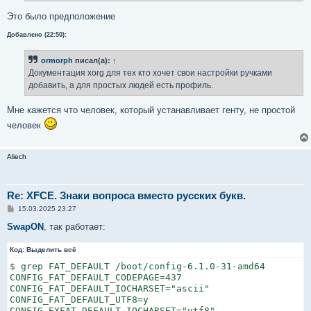
Это было предположение
Добавлено (22:50):
ormorph
писал(а):
↑
Документация xorg для тех кто хочет свои настройки ручками
добавить, а для простых людей есть профиль.
Мне кажется что человек, который устанавливает генту, не простой
человек
Aliech
Re: XFCE. Знаки вопроса вместо русских букв.
С
15.03.2025 23:27
о
о
SwapON
, так работает:
б
щ
Код:
е
Выделить всё
н
$ grep FAT_DEFAULT /boot/config-6.1.0-31-amd64 

и
е
CONFIG_FAT_DEFAULT_CODEPAGE=437

CONFIG_FAT_DEFAULT_IOCHARSET="ascii"

CONFIG_FAT_DEFAULT_UTF8=y

CONFIG_EXFAT_DEFAULT_IOCHARSET="utf8"