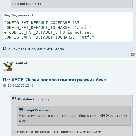
от конфига ядра
Код:
Выделить всё
CONFIG_FAT_DEFAULT_CODEPAGE=437

CONFIG_FAT_DEFAULT_IOCHARSET="ascii"

# CONFIG_FAT_DEFAULT_UTF8 is not set

CONFIG_EXFAT_DEFAULT_IOCHARSET="utf8"
Мне кажется я понял в чём дело
SwapON
Re: XFCE. Знаки вопроса вместо русских букв.
С
15.03.2025 22:49
о
о
б
Bizdelnick
писал:
↑
щ
е
н
SwapON
писал:
↑
и
е
А не может ли это вылезти после обновления XFCE на версию
4.20?
Это абсолютно никакого отношения к Xfce не имеет.