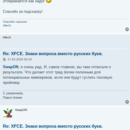
отображается как надо!
Спасибо за подсказку!
Спасибо сказали:
Aliech
Aliech
Re: XFCE. Знаки вопроса вместо русских букв.
С
17.03.2025 03:15
о
о
SwapON
, я очень рад. И, самое главное, вы таки отписали о
б
результате. Что делает этот тред более полезным для
щ
е
потенциальных мимокроков, если они будут гуглить похожую
н
проблему.
и
е
С уважением,
Павел Алиев
SwapON
Re: XFCE. Знаки вопроса вместо русских букв.