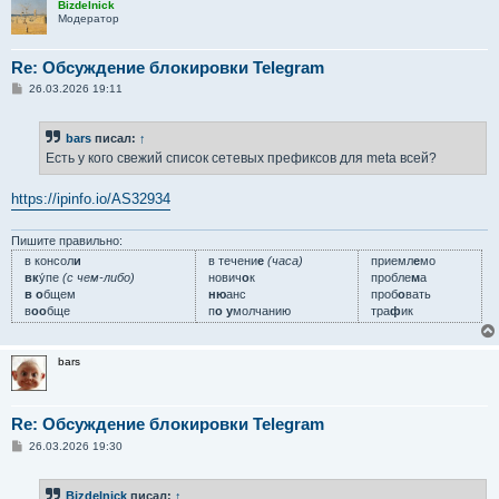
Bizdelnick
Модератор
Re: Обсуждение блокировки Telegram
С
26.03.2026 19:11
о
о
б
bars
писал:
↑
щ
е
Есть у кого свежий список сетевых префиксов для meta всей?
н
и
е
https://ipinfo.io/AS32934
Пишите правильно:
в консол
и
в течени
е
(часа)
приемл
е
мо
вк
у́пе
(с чем-либо)
нович
о
к
пробле
м
а
в о
бщем
ню
анс
проб
о
вать
в
оо
бще
п
о у
молчанию
тра
ф
ик
bars
Re: Обсуждение блокировки Telegram
С
26.03.2026 19:30
о
о
б
Bizdelnick
писал:
↑
щ