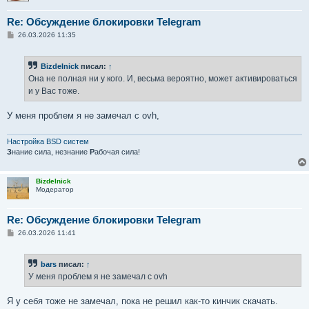
Re: Обсуждение блокировки Telegram
С
26.03.2026 11:35
о
о
б
Bizdelnick
писал:
↑
щ
е
Она не полная ни у кого. И, весьма вероятно, может активироваться
н
и у Вас тоже.
и
е
У меня проблем я не замечал с ovh,
Настройка BSD систем
З
нание сила, незнание
Р
абочая сила!
Bizdelnick
Модератор
Re: Обсуждение блокировки Telegram
С
26.03.2026 11:41
о
о
б
bars
писал:
↑
щ
е
У меня проблем я не замечал с ovh
н
и
е
Я у себя тоже не замечал, пока не решил как-то кинчик скачать.