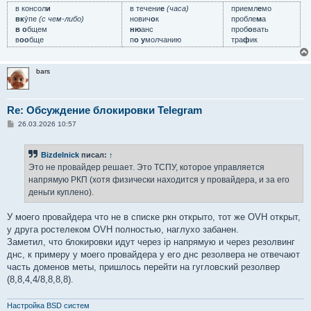
в консол
и
в течени
е
(часа)
приемл
е
мо
вк
у́пе
(с чем-либо)
нович
о
к
пробле
м
а
в о
бщем
ню
анс
проб
о
вать
в
оо
бще
п
о у
молчанию
тра
ф
ик
bars
Re: Обсуждение блокировки Telegram
С
26.03.2026 10:57
о
о
б
Bizdelnick
писал:
↑
щ
е
Это не провайдер решает. Это ТСПУ, которое управляется
н
напрямую РКП (хотя физически находится у провайдера, и за его
и
е
деньги куплено).
У моего провайдера что не в списке ркн открыто, тот же OVH открыт,
у друга ростелеком OVH полностью, наглухо забанен.
Заметил, что блокировки идут через ip напрямую и через резолвинг
днс, к примеру у моего провайдера у его днс резолвера не отвечают
часть доменов меты, пришлось перейти на гугловский резолвер
(8,8,4,4/8,8,8,8).
Настройка BSD систем