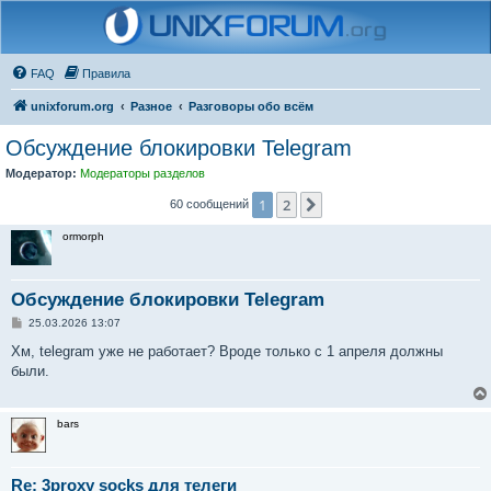
FAQ
Правила
unixforum.org
Разное
Разговоры обо всём
Обсуждение блокировки Telegram
Модератор:
Модераторы разделов
1
2
След.
60 сообщений
ormorph
Обсуждение блокировки Telegram
С
25.03.2026 13:07
о
о
Хм, telegram уже не работает? Вроде только с 1 апреля должны
б
были.
щ
е
н
и
bars
е
Re: 3proxy socks для телеги