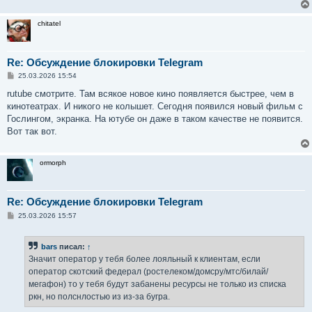
chitatel
Re: Обсуждение блокировки Telegram
С
25.03.2026 15:54
о
о
rutube смотрите. Там всякое новое кино появляется быстрее, чем в
б
кинотеатрах. И никого не колышет. Сегодня появился новый фильм с
щ
е
Гослингом, экранка. На ютубе он даже в таком качестве не появится.
н
Вот так вот.
и
е
ormorph
Re: Обсуждение блокировки Telegram
С
25.03.2026 15:57
о
о
б
bars
писал:
↑
щ
е
Значит оператор у тебя более лояльный к клиентам, если
н
оператор скотский федерал (ростелеком/домсру/мтс/билай/
и
е
мегафон) то у тебя будут забанены ресурсы не только из списка
ркн, но полснлостью из из-за бугра.