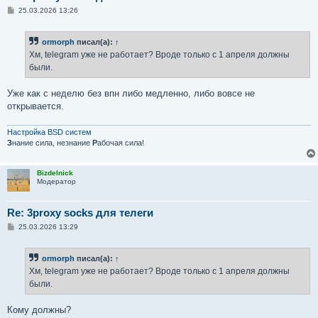
С
25.03.2026 13:26
о
о
б
ormorph
писал(а):
↑
щ
е
Хм, telegram уже не работает? Вроде только с 1 апреля должны
н
были.
и
е
Уже как с неделю без впн либо медленно, либо вовсе не
открывается.
Настройка BSD систем
З
нание сила, незнание
Р
абочая сила!
Bizdelnick
Модератор
Re: 3proxy socks для телеги
С
25.03.2026 13:29
о
о
б
ormorph
писал(а):
↑
щ
е
Хм, telegram уже не работает? Вроде только с 1 апреля должны
н
были.
и
е
Кому должны?