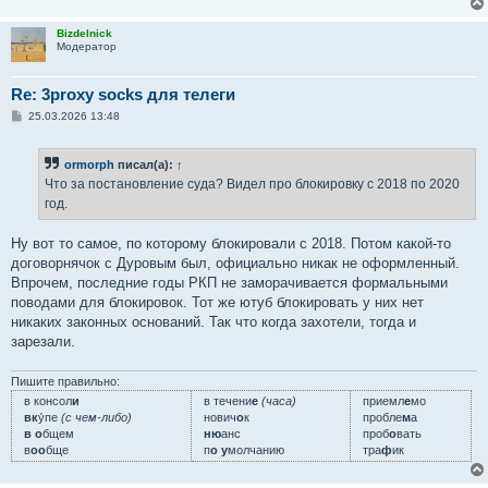
Bizdelnick
Модератор
Re: 3proxy socks для телеги
С
25.03.2026 13:48
о
о
б
ormorph
писал(а):
↑
щ
е
Что за постановление суда? Видел про блокировку с 2018 по 2020
н
год.
и
е
Ну вот то самое, по которому блокировали с 2018. Потом какой-то
договорнячок с Дуровым был, официально никак не оформленный.
Впрочем, последние годы РКП не заморачивается формальными
поводами для блокировок. Тот же ютуб блокировать у них нет
никаких законных оснований. Так что когда захотели, тогда и
зарезали.
Пишите правильно:
в консол
и
в течени
е
(часа)
приемл
е
мо
вк
у́пе
(с чем-либо)
нович
о
к
пробле
м
а
в о
бщем
ню
анс
проб
о
вать
в
оо
бще
п
о у
молчанию
тра
ф
ик