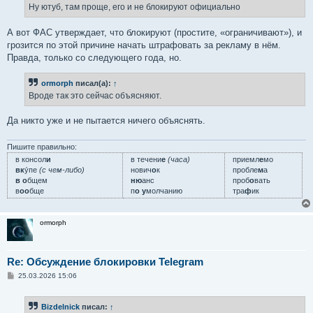
е
Ну ютуб, там проще, его и не блокируют официально
н
и
е
А вот ФАС утверждает, что блокируют (простите, «ограничивают»), и
грозится по этой причине начать штрафовать за рекламу в нём.
Правда, только со следующего года, но.
ormorph
писал(а):
↑
Вроде так это сейчас объясняют.
Да никто уже и не пытается ничего объяснять.
Пишите правильно:
в консол
и
в течени
е
(часа)
приемл
е
мо
вк
у́пе
(с чем-либо)
нович
о
к
пробле
м
а
в о
бщем
ню
анс
проб
о
вать
в
оо
бще
п
о у
молчанию
тра
ф
ик
ormorph
Re: Обсуждение блокировки Telegram
С
25.03.2026 15:06
о
о
б
Bizdelnick
писал:
↑
щ