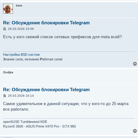
bars
Re: Обсуждение блокировки Telegram
С
26.03.2026 15:06
о
о
Есть у кого свежий список сетевых префиксов для meta всей?
б
щ
е
н
и
Настройка BSD систем
е
З
нание сила, незнание
Р
абочая сила!
Godjira
Re: Обсуждение блокировки Telegram
С
26.03.2026 16:14
о
о
Самое удивительное в данной ситуации, что у кого-то до 25 марта
б
все работало.
щ
е
н
и
openSUSE Tumbleweed KDE
е
Ryzen5 3600 - ASUS Prime X470 Pro - GTX 980