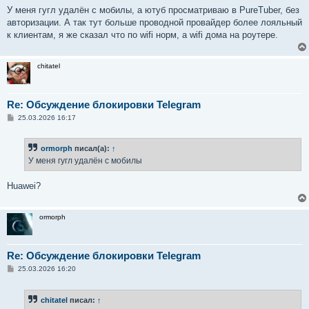
У меня гугл удалён с мобилы, а ютуб просматриваю в PureTuber, без
авторизации. А так тут больше проводной провайдер более лояльный
к клиентам, я же сказал что по wifi норм, а wifi дома на роутере.
chitatel
Re: Обсуждение блокировки Telegram
С
25.03.2026 16:17
о
о
б
ormorph
писал(а):
↑
щ
е
У меня гугл удалён с мобилы
н
и
е
Huawei?
ormorph
Re: Обсуждение блокировки Telegram
С
25.03.2026 16:20
о
о
б
chitatel
писал:
↑
щ