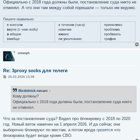
Официально с 2018 года должны были, постановление суда никто не
отменял. А что они там между собой порешали — только им ведомо.
Пишите правильно:
в консол
и
в течени
е
(часа)
приемл
е
мо
вк
у́пе
(с чем-либо)
нович
о
к
пробле
м
а
в о
бщем
ню
анс
проб
о
вать
в
оо
бще
п
о у
молчанию
тра
ф
ик
ormorph
Re: 3proxy socks для телеги
С
25.03.2026 13:39
о
о
б
Bizdelnick
писал:
↑
щ
е
Кому должны?
н
Официально с 2018 года должны были, постановление суда никто
и
е
не отменял.
Что за постановление суда? Видел про блокировку с 2018 по 2020
год. Новый виток намечен на 1 апреля 2026. И да сейчас они
выборочно блокируют по местам, а потом вроде грозятся что
блокировка будет везде кроме СВО.