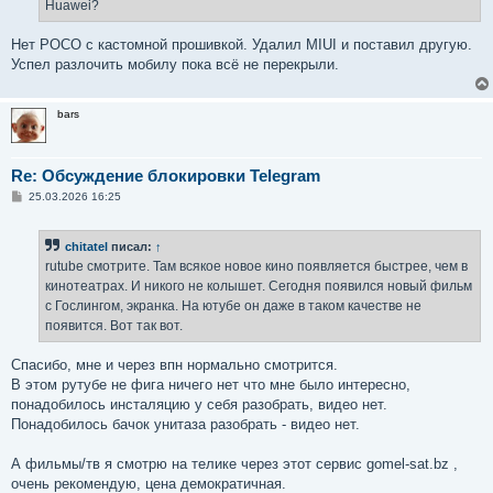
е
Huawei?
н
и
е
Нет POCO с кастомной прошивкой. Удалил MIUI и поставил другую.
Успел разлочить мобилу пока всё не перекрыли.
bars
Re: Обсуждение блокировки Telegram
С
25.03.2026 16:25
о
о
б
chitatel
писал:
↑
щ
е
rutube смотрите. Там всякое новое кино появляется быстрее, чем в
н
кинотеатрах. И никого не колышет. Сегодня появился новый фильм
и
е
с Гослингом, экранка. На ютубе он даже в таком качестве не
появится. Вот так вот.
Спасибо, мне и через впн нормально смотрится.
В этом рутубе не фига ничего нет что мне было интересно,
понадобилось инсталяцию у себя разобрать, видео нет.
Понадобилось бачок унитаза разобрать - видео нет.
А фильмы/тв я смотрю на телике через этот сервис gomel-sat.bz ,
очень рекомендую, цена демократичная.