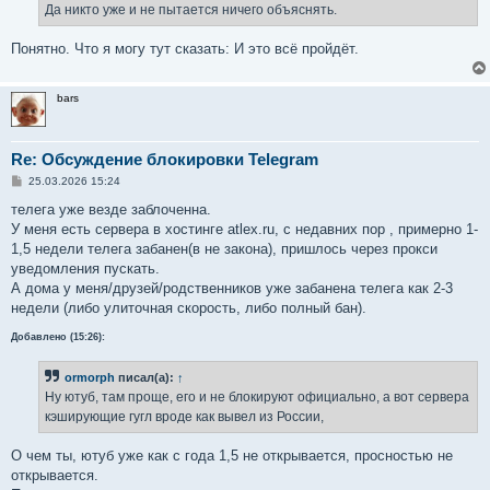
е
Да никто уже и не пытается ничего объяснять.
н
и
е
Понятно. Что я могу тут сказать: И это всё пройдёт.
bars
Re: Обсуждение блокировки Telegram
С
25.03.2026 15:24
о
о
телега уже везде заблоченна.
б
У меня есть сервера в хостинге atlex.ru, с недавних пор , примерно 1-
щ
е
1,5 недели телега забанен(в не закона), пришлось через прокси
н
уведомления пускать.
и
е
А дома у меня/друзей/родственников уже забанена телега как 2-3
недели (либо улиточная скорость, либо полный бан).
Добавлено (15:26):
ormorph
писал(а):
↑
Ну ютуб, там проще, его и не блокируют официально, а вот сервера
кэширующие гугл вроде как вывел из России,
О чем ты, ютуб уже как с года 1,5 не открывается, просностью не
открывается.