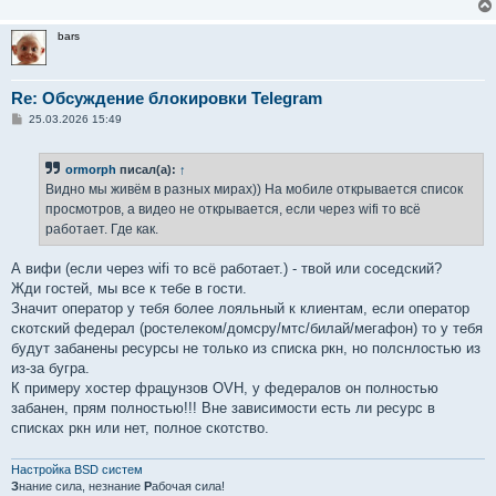
bars
Re: Обсуждение блокировки Telegram
С
25.03.2026 15:49
о
о
б
ormorph
писал(а):
↑
щ
е
Видно мы живём в разных мирах)) На мобиле открывается список
н
просмотров, а видео не открывается, если через wifi то всё
и
е
работает. Где как.
А вифи (если через wifi то всё работает.) - твой или соседский?
Жди гостей, мы все к тебе в гости.
Значит оператор у тебя более лояльный к клиентам, если оператор
скотский федерал (ростелеком/домсру/мтс/билай/мегафон) то у тебя
будут забанены ресурсы не только из списка ркн, но полснлостью из
из-за бугра.
К примеру хостер фрацунзов OVH, у федералов он полностью
забанен, прям полностью!!! Вне зависимости есть ли ресурс в
списках ркн или нет, полное скотство.
Настройка BSD систем
З
нание сила, незнание
Р
абочая сила!