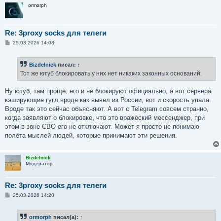
ormorph
Re: 3proxy socks для телеги
С
25.03.2026 14:03
о
о
б
Bizdelnick
писал:
↑
щ
е
Тот же ютуб блокировать у них нет никаких законных оснований.
н
и
е
Ну ютуб, там проще, его и не блокируют официально, а вот сервера
кэширующие гугл вроде как вывел из России, вот и скорость упала.
Вроде так это сейчас объясняют. А вот с Telegram совсем странно,
когда заявляют о блокировке, что это вражеский мессенджер, при
этом в зоне СВО его не отключают. Может я просто не понимаю
полёта мыслей людей, которые принимают эти решения.
Bizdelnick
Модератор
Re: 3proxy socks для телеги
С
25.03.2026 14:20
о
о
б
ormorph
писал(а):
↑
щ