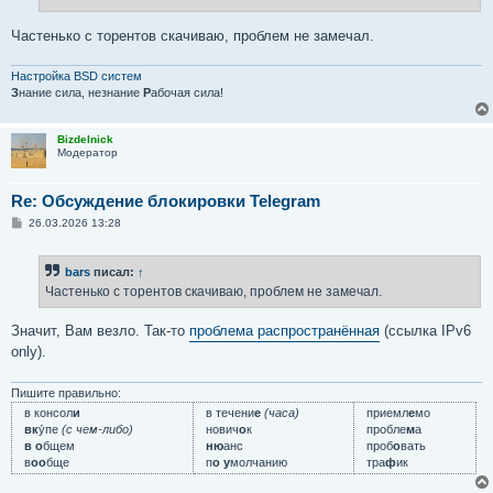
н
и
е
Частенько с торентов скачиваю, проблем не замечал.
Настройка BSD систем
З
нание сила, незнание
Р
абочая сила!
Bizdelnick
Модератор
Re: Обсуждение блокировки Telegram
С
26.03.2026 13:28
о
о
б
bars
писал:
↑
щ
е
Частенько с торентов скачиваю, проблем не замечал.
н
и
е
Значит, Вам везло. Так-то
проблема распространённая
(ссылка IPv6
only).
Пишите правильно:
в консол
и
в течени
е
(часа)
приемл
е
мо
вк
у́пе
(с чем-либо)
нович
о
к
пробле
м
а
в о
бщем
ню
анс
проб
о
вать
в
оо
бще
п
о у
молчанию
тра
ф
ик