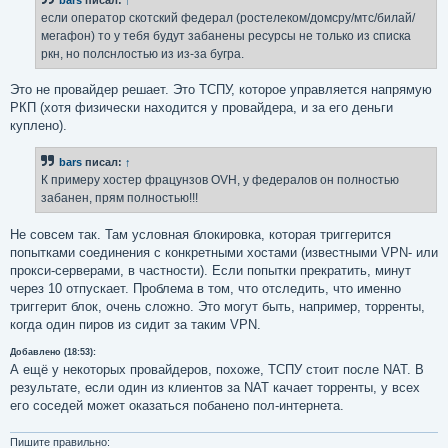
щ
е
если оператор скотский федерал (ростелеком/домсру/мтс/билай/
н
мегафон) то у тебя будут забанены ресурсы не только из списка
и
е
ркн, но полснлостью из из-за бугра.
Это не провайдер решает. Это ТСПУ, которое управляется напрямую
РКП (хотя физически находится у провайдера, и за его деньги
куплено).
bars
писал:
↑
К примеру хостер фрацунзов OVH, у федералов он полностью
забанен, прям полностью!!!
Не совсем так. Там условная блокировка, которая триггерится
попытками соединения с конкретными хостами (известными VPN- или
прокси-серверами, в частности). Если попытки прекратить, минут
через 10 отпускает. Проблема в том, что отследить, что именно
триггерит блок, очень сложно. Это могут быть, например, торренты,
когда один пиров из сидит за таким VPN.
Добавлено (18:53):
А ещё у некоторых провайдеров, похоже, ТСПУ стоит после NAT. В
результате, если один из клиентов за NAT качает торренты, у всех
его соседей может оказаться побанено пол-интернета.
Пишите правильно: