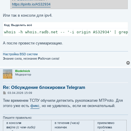
е
https://ipinfo.io/AS32934
н
и
е
Или так в консоли для ipv4.
Код:
Выделить всё
whois -h whois.radb.net -- '-i origin AS32934' | grep 
А после провести суммаризацию.
Настройка BSD систем
З
нание сила, незнание
Р
абочая сила!
Bizdelnick
Модератор
Re: Обсуждение блокировки Telegram
С
03.04.2026 15:09
о
о
Тем временем ТСПУ обучили детектить рукопожатие MTProto. Для
б
этого уже есть
фикс
, но не удивлюсь, если не окончательный.
щ
е
н
и
Пишите правильно:
е
в консол
и
в течени
е
(часа)
приемл
е
мо
вк
у́пе
(с чем-либо)
нович
о
к
пробле
м
а