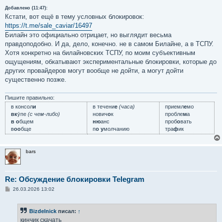
Добавлено (11:47):
Кстати, вот ещё в тему условных блокировок:
https://t.me/sale_caviar/16497
Билайн это официально отрицает, но выглядит весьма
правдоподобно. И да, дело, конечно. не в самом Билайне, а в ТСПУ.
Хотя конкретно на билайновских ТСПУ, по моим субъективным
ощущениям, обкатывают экспериментальные блокировки, которые до
других провайдеров могут вообще не дойти, а могут дойти
существенно позже.
Пишите правильно:
в консол
и
в течени
е
(часа)
приемл
е
мо
вк
у́пе
(с чем-либо)
нович
о
к
пробле
м
а
в о
бщем
ню
анс
проб
о
вать
в
оо
бще
п
о у
молчанию
тра
ф
ик
bars
Re: Обсуждение блокировки Telegram
С
26.03.2026 13:02
о
о
б
Bizdelnick
писал:
↑
щ
е
кинчик скачать