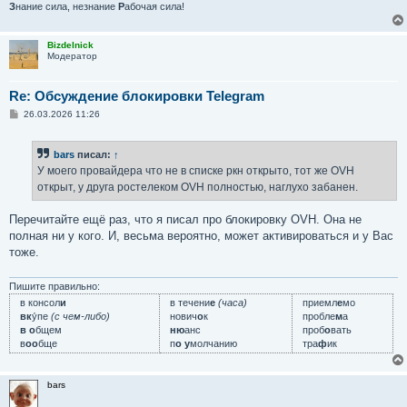
З
нание сила, незнание
Р
абочая сила!
Bizdelnick
Модератор
Re: Обсуждение блокировки Telegram
С
26.03.2026 11:26
о
о
б
bars
писал:
↑
щ
е
У моего провайдера что не в списке ркн открыто, тот же OVH
н
открыт, у друга ростелеком OVH полностью, наглухо забанен.
и
е
Перечитайте ещё раз, что я писал про блокировку OVH. Она не
полная ни у кого. И, весьма вероятно, может активироваться и у Вас
тоже.
Пишите правильно:
в консол
и
в течени
е
(часа)
приемл
е
мо
вк
у́пе
(с чем-либо)
нович
о
к
пробле
м
а
в о
бщем
ню
анс
проб
о
вать
в
оо
бще
п
о у
молчанию
тра
ф
ик
bars