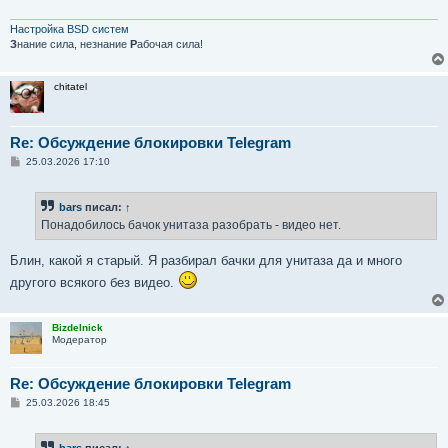
Настройка BSD систем
З
нание сила, незнание
Р
абочая сила!
chitatel
Re: Обсуждение блокировки Telegram
С
25.03.2026 17:10
о
о
б
bars
писал:
↑
щ
е
Понадобилось бачок унитаза разобрать - видео нет.
н
и
е
Блин, какой я старый. Я разбирал бачки для унитаза да и много
другого всякого без видео.
Bizdelnick
Модератор
Re: Обсуждение блокировки Telegram
С
25.03.2026 18:45
о
о
б
bars
писал:
↑