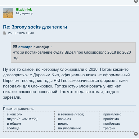
Bizdelnick
Модератор
Re: 3proxy socks для телеги
С
25.03.2026 13:48
о
о
б
ormorph
писал(а):
↑
щ
е
Что за постановление суда? Видел про блокировку с 2018 по 2020
н
год.
и
е
Ну вот то самое, по которому блокировали с 2018. Потом какой-то
договорнячок с Дуровым был, официально никак не оформленный.
Впрочем, последние годы РКП не заморачивается формальными
поводами для блокировок. Тот же ютуб блокировать у них нет
никаких законных оснований. Так что когда захотели, тогда и
зарезали.
Пишите правильно:
в консол
и
в течени
е
(часа)
приемл
е
мо
вк
у́пе
(с чем-либо)
нович
о
к
пробле
м
а
в о
бщем
ню
анс
проб
о
вать
в
оо
бще
п
о у
молчанию
тра
ф
ик