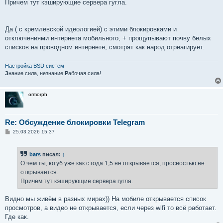
Причем тут кэширующие сервера гугла.
Да ( с кремлевской идеологией) с этими блокировками и
отключениями интернета мобильного, + прощупывают почву белых
списков на проводном интернете, смотрят как народ отреагирует.
Настройка BSD систем
З
нание сила, незнание
Р
абочая сила!
ormorph
Re: Обсуждение блокировки Telegram
С
25.03.2026 15:37
о
о
б
bars
писал:
↑
щ
е
О чем ты, ютуб уже как с года 1,5 не открывается, просностью не
н
открывается.
и
е
Причем тут кэширующие сервера гугла.
Видно мы живём в разных мирах)) На мобиле открывается список
просмотров, а видео не открывается, если через wifi то всё работает.
Где как.