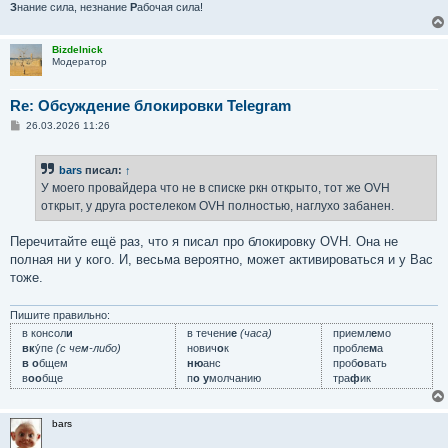
З
нание сила, незнание
Р
абочая сила!
Bizdelnick
Модератор
Re: Обсуждение блокировки Telegram
С
26.03.2026 11:26
о
о
б
bars
писал:
↑
щ
е
У моего провайдера что не в списке ркн открыто, тот же OVH
н
открыт, у друга ростелеком OVH полностью, наглухо забанен.
и
е
Перечитайте ещё раз, что я писал про блокировку OVH. Она не
полная ни у кого. И, весьма вероятно, может активироваться и у Вас
тоже.
Пишите правильно:
в консол
и
в течени
е
(часа)
приемл
е
мо
вк
у́пе
(с чем-либо)
нович
о
к
пробле
м
а
в о
бщем
ню
анс
проб
о
вать
в
оо
бще
п
о у
молчанию
тра
ф
ик
bars