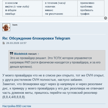
в консол
и
в течени
е
(часа)
приемл
е
мо
вк
у́пе
(с чем-либо)
нович
о
к
пробле
м
а
в о
бщем
ню
анс
проб
о
вать
в
оо
бще
п
о у
молчанию
тра
ф
ик
bars
Re: Обсуждение блокировки Telegram
С
26.03.2026 10:57
о
о
б
Bizdelnick
писал:
↑
щ
е
Это не провайдер решает. Это ТСПУ, которое управляется
н
напрямую РКП (хотя физически находится у провайдера, и за его
и
е
деньги куплено).
У моего провайдера что не в списке ркн открыто, тот же OVH открыт,
у друга ростелеком OVH полностью, наглухо забанен.
Заметил, что блокировки идут через ip напрямую и через резолвинг
днс, к примеру у моего провайдера у его днс резолвера не отвечают
часть доменов меты, пришлось перейти на гугловский резолвер
(8,8,4,4/8,8,8,8).
Настройка BSD систем