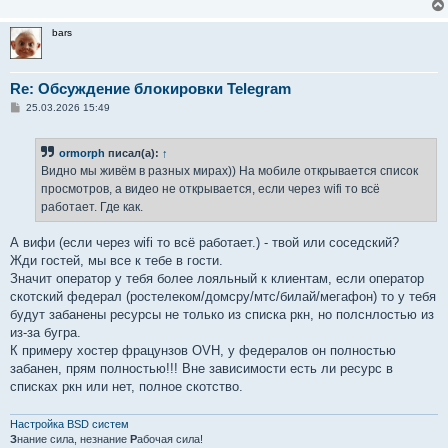
bars
Re: Обсуждение блокировки Telegram
С
25.03.2026 15:49
о
о
б
ormorph
писал(а):
↑
щ
е
Видно мы живём в разных мирах)) На мобиле открывается список
н
просмотров, а видео не открывается, если через wifi то всё
и
е
работает. Где как.
А вифи (если через wifi то всё работает.) - твой или соседский?
Жди гостей, мы все к тебе в гости.
Значит оператор у тебя более лояльный к клиентам, если оператор
скотский федерал (ростелеком/домсру/мтс/билай/мегафон) то у тебя
будут забанены ресурсы не только из списка ркн, но полснлостью из
из-за бугра.
К примеру хостер фрацунзов OVH, у федералов он полностью
забанен, прям полностью!!! Вне зависимости есть ли ресурс в
списках ркн или нет, полное скотство.
Настройка BSD систем
З
нание сила, незнание
Р
абочая сила!