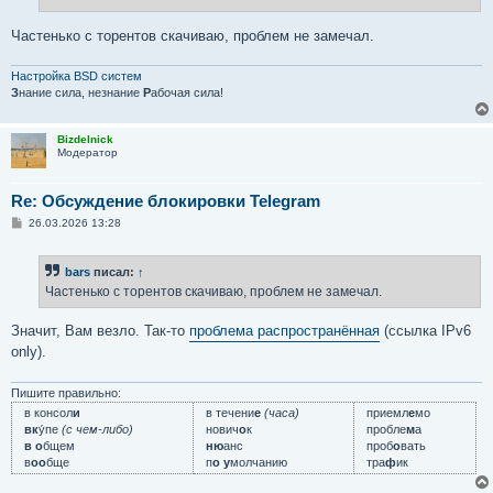
н
и
е
Частенько с торентов скачиваю, проблем не замечал.
Настройка BSD систем
З
нание сила, незнание
Р
абочая сила!
Bizdelnick
Модератор
Re: Обсуждение блокировки Telegram
С
26.03.2026 13:28
о
о
б
bars
писал:
↑
щ
е
Частенько с торентов скачиваю, проблем не замечал.
н
и
е
Значит, Вам везло. Так-то
проблема распространённая
(ссылка IPv6
only).
Пишите правильно:
в консол
и
в течени
е
(часа)
приемл
е
мо
вк
у́пе
(с чем-либо)
нович
о
к
пробле
м
а
в о
бщем
ню
анс
проб
о
вать
в
оо
бще
п
о у
молчанию
тра
ф
ик