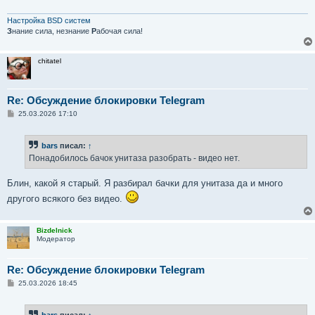
Настройка BSD систем
З
нание сила, незнание
Р
абочая сила!
chitatel
Re: Обсуждение блокировки Telegram
С
25.03.2026 17:10
о
о
б
bars
писал:
↑
щ
е
Понадобилось бачок унитаза разобрать - видео нет.
н
и
е
Блин, какой я старый. Я разбирал бачки для унитаза да и много
другого всякого без видео.
Bizdelnick
Модератор
Re: Обсуждение блокировки Telegram
С
25.03.2026 18:45
о
о
б
bars
писал:
↑