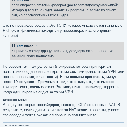
щ
е
если оператор скотский федерал (ростелеком/домсру/мтс/билай/
н
мегафон) то у тебя будут забанены ресурсы не только из списка
и
е
ркн, но полснлостью из из-за бугра.
Это не провайдер решает. Это ТСПУ, которое управляется напрямую
РКП (хотя физически находится у провайдера, и за его деньги
куплено).
bars
писал:
↑
К примеру хостер фрацунзов OVH, у федералов он полностью
забанен, прям полностью!!!
Не совсем так. Там условная блокировка, которая триггерится
попытками соединения с конкретными хостами (известными VPN- или
прокси-серверами, в частности). Если попытки прекратить, минут
через 10 отпускает. Проблема в том, что отследить, что именно
триггерит блок, очень сложно. Это могут быть, например, торренты,
когда один пиров из сидит за таким VPN.
Добавлено (18:53):
А ещё у некоторых провайдеров, похоже, ТСПУ стоит после NAT. В
результате, если один из клиентов за NAT качает торренты, у всех
его соседей может оказаться побанено пол-интернета.
Пишите правильно: