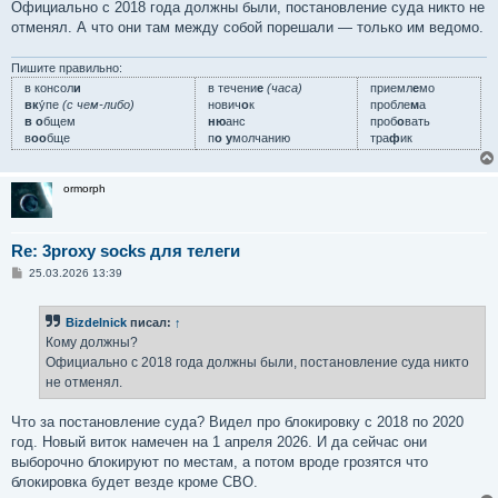
Официально с 2018 года должны были, постановление суда никто не
отменял. А что они там между собой порешали — только им ведомо.
Пишите правильно:
в консол
и
в течени
е
(часа)
приемл
е
мо
вк
у́пе
(с чем-либо)
нович
о
к
пробле
м
а
в о
бщем
ню
анс
проб
о
вать
в
оо
бще
п
о у
молчанию
тра
ф
ик
ormorph
Re: 3proxy socks для телеги
С
25.03.2026 13:39
о
о
б
Bizdelnick
писал:
↑
щ
е
Кому должны?
н
Официально с 2018 года должны были, постановление суда никто
и
е
не отменял.
Что за постановление суда? Видел про блокировку с 2018 по 2020
год. Новый виток намечен на 1 апреля 2026. И да сейчас они
выборочно блокируют по местам, а потом вроде грозятся что
блокировка будет везде кроме СВО.