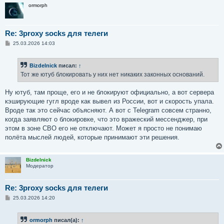
ormorph
Re: 3proxy socks для телеги
С
25.03.2026 14:03
о
о
б
Bizdelnick
писал:
↑
щ
е
Тот же ютуб блокировать у них нет никаких законных оснований.
н
и
е
Ну ютуб, там проще, его и не блокируют официально, а вот сервера
кэширующие гугл вроде как вывел из России, вот и скорость упала.
Вроде так это сейчас объясняют. А вот с Telegram совсем странно,
когда заявляют о блокировке, что это вражеский мессенджер, при
этом в зоне СВО его не отключают. Может я просто не понимаю
полёта мыслей людей, которые принимают эти решения.
Bizdelnick
Модератор
Re: 3proxy socks для телеги
С
25.03.2026 14:20
о
о
б
ormorph
писал(а):
↑
щ