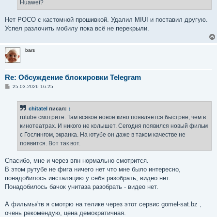
е
Huawei?
н
и
е
Нет POCO с кастомной прошивкой. Удалил MIUI и поставил другую.
Успел разлочить мобилу пока всё не перекрыли.
bars
Re: Обсуждение блокировки Telegram
С
25.03.2026 16:25
о
о
б
chitatel
писал:
↑
щ
е
rutube смотрите. Там всякое новое кино появляется быстрее, чем в
н
кинотеатрах. И никого не колышет. Сегодня появился новый фильм
и
е
с Гослингом, экранка. На ютубе он даже в таком качестве не
появится. Вот так вот.
Спасибо, мне и через впн нормально смотрится.
В этом рутубе не фига ничего нет что мне было интересно,
понадобилось инсталяцию у себя разобрать, видео нет.
Понадобилось бачок унитаза разобрать - видео нет.
А фильмы/тв я смотрю на телике через этот сервис gomel-sat.bz ,
очень рекомендую, цена демократичная.