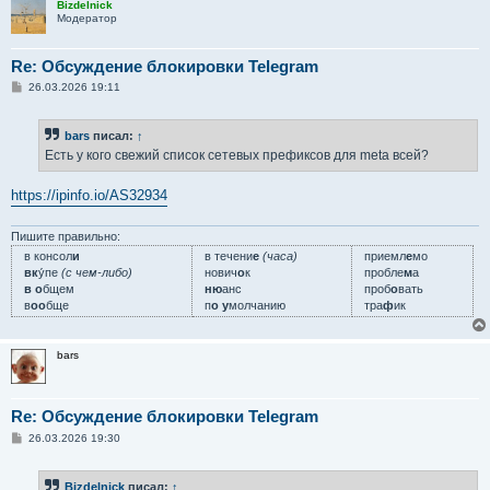
Bizdelnick
Модератор
Re: Обсуждение блокировки Telegram
С
26.03.2026 19:11
о
о
б
bars
писал:
↑
щ
е
Есть у кого свежий список сетевых префиксов для meta всей?
н
и
е
https://ipinfo.io/AS32934
Пишите правильно:
в консол
и
в течени
е
(часа)
приемл
е
мо
вк
у́пе
(с чем-либо)
нович
о
к
пробле
м
а
в о
бщем
ню
анс
проб
о
вать
в
оо
бще
п
о у
молчанию
тра
ф
ик
bars
Re: Обсуждение блокировки Telegram
С
26.03.2026 19:30
о
о
б
Bizdelnick
писал:
↑
щ