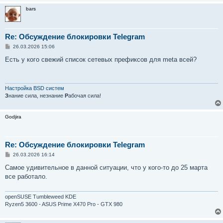
bars
Re: Обсуждение блокировки Telegram
С
26.03.2026 15:06
о
о
Есть у кого свежий список сетевых префиксов для meta всей?
б
щ
е
н
и
Настройка BSD систем
е
З
нание сила, незнание
Р
абочая сила!
Godjira
Re: Обсуждение блокировки Telegram
С
26.03.2026 16:14
о
о
Самое удивительное в данной ситуации, что у кого-то до 25 марта
б
все работало.
щ
е
н
и
openSUSE Tumbleweed KDE
е
Ryzen5 3600 - ASUS Prime X470 Pro - GTX 980