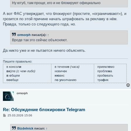
е
Ну ютуб, там проще, его и не блокируют официально
н
и
е
А вот ФАС утверждает, что блокируют (простите, «ограничивают»), и
грозится по этой причине начать штрафовать за рекламу в нём.
Правда, только со следующего года, но.
ormorph
писал(а):
↑
Вроде так это сейчас объясняют.
Да никто уже и не пытается ничего объяснять.
Пишите правильно:
в консол
и
в течени
е
(часа)
приемл
е
мо
вк
у́пе
(с чем-либо)
нович
о
к
пробле
м
а
в о
бщем
ню
анс
проб
о
вать
в
оо
бще
п
о у
молчанию
тра
ф
ик
ormorph
Re: Обсуждение блокировки Telegram
С
25.03.2026 15:06
о
о
б
Bizdelnick
писал:
↑
щ