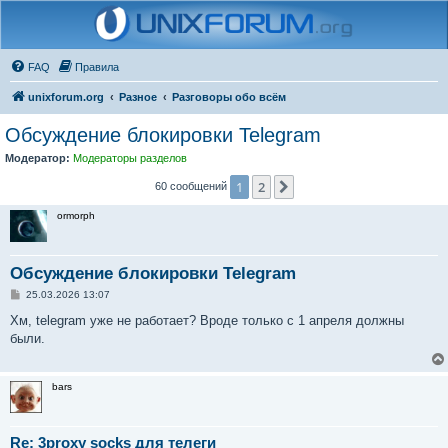
FAQ
Правила
unixforum.org
Разное
Разговоры обо всём
Обсуждение блокировки Telegram
Модератор:
Модераторы разделов
1
2
След.
60 сообщений
ormorph
Обсуждение блокировки Telegram
С
25.03.2026 13:07
о
о
Хм, telegram уже не работает? Вроде только с 1 апреля должны
б
были.
щ
е
н
и
bars
е
Re: 3proxy socks для телеги