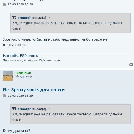
С
25.03.2026 13:26
о
о
б
ormorph
писал(а):
↑
щ
е
Хм, telegram уже не работает? Вроде только с 1 апреля должны
н
были.
и
е
Уже как с неделю без впн либо медленно, либо вовсе не
открывается.
Настройка BSD систем
З
нание сила, незнание
Р
абочая сила!
Bizdelnick
Модератор
Re: 3proxy socks для телеги
С
25.03.2026 13:29
о
о
б
ormorph
писал(а):
↑
щ
е
Хм, telegram уже не работает? Вроде только с 1 апреля должны
н
были.
и
е
Кому должны?