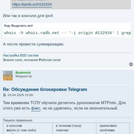
е
https://ipinfo.io/AS32934
н
и
е
Или так в консоли для ipv4.
Код:
Выделить всё
whois -h whois.radb.net -- '-i origin AS32934' | grep 
А после провести суммаризацию.
Настройка BSD систем
З
нание сила, незнание
Р
абочая сила!
Bizdelnick
Модератор
Re: Обсуждение блокировки Telegram
С
03.04.2026 15:09
о
о
Тем временем ТСПУ обучили детектить рукопожатие MTProto. Для
б
этого уже есть
фикс
, но не удивлюсь, если не окончательный.
щ
е
н
и
Пишите правильно:
е
в консол
и
в течени
е
(часа)
приемл
е
мо
вк
у́пе
(с чем-либо)
нович
о
к
пробле
м
а