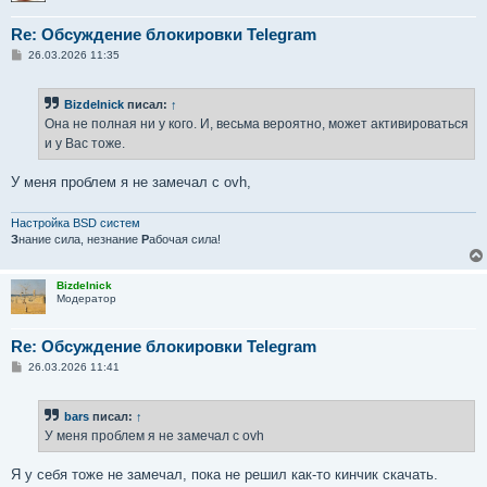
Re: Обсуждение блокировки Telegram
С
26.03.2026 11:35
о
о
б
Bizdelnick
писал:
↑
щ
е
Она не полная ни у кого. И, весьма вероятно, может активироваться
н
и у Вас тоже.
и
е
У меня проблем я не замечал с ovh,
Настройка BSD систем
З
нание сила, незнание
Р
абочая сила!
Bizdelnick
Модератор
Re: Обсуждение блокировки Telegram
С
26.03.2026 11:41
о
о
б
bars
писал:
↑
щ
е
У меня проблем я не замечал с ovh
н
и
е
Я у себя тоже не замечал, пока не решил как-то кинчик скачать.