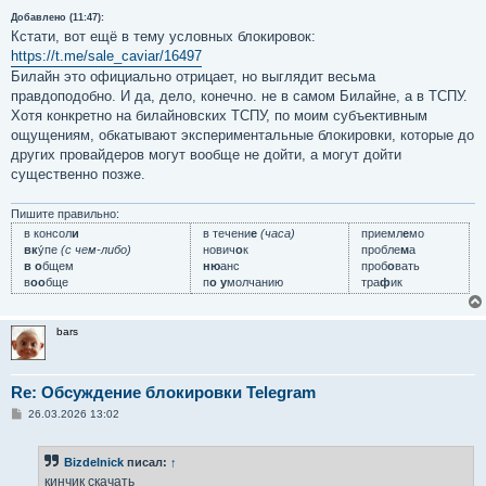
Добавлено (11:47):
Кстати, вот ещё в тему условных блокировок:
https://t.me/sale_caviar/16497
Билайн это официально отрицает, но выглядит весьма
правдоподобно. И да, дело, конечно. не в самом Билайне, а в ТСПУ.
Хотя конкретно на билайновских ТСПУ, по моим субъективным
ощущениям, обкатывают экспериментальные блокировки, которые до
других провайдеров могут вообще не дойти, а могут дойти
существенно позже.
Пишите правильно:
в консол
и
в течени
е
(часа)
приемл
е
мо
вк
у́пе
(с чем-либо)
нович
о
к
пробле
м
а
в о
бщем
ню
анс
проб
о
вать
в
оо
бще
п
о у
молчанию
тра
ф
ик
bars
Re: Обсуждение блокировки Telegram
С
26.03.2026 13:02
о
о
б
Bizdelnick
писал:
↑
щ
е
кинчик скачать