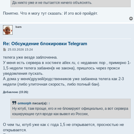
е
Да никто уже и не пытается ничего объяснять.
н
и
е
Понятно. Что я могу тут сказать: И это всё пройдёт.
bars
Re: Обсуждение блокировки Telegram
С
25.03.2026 15:24
о
о
телега уже везде заблоченна.
б
У меня есть сервера в хостинге atlex.ru, с недавних пор , примерно 1-
щ
е
1,5 недели телега забанен(в не закона), пришлось через прокси
н
уведомления пускать.
и
е
А дома у меня/друзей/родственников уже забанена телега как 2-3
недели (либо улиточная скорость, либо полный бан).
Добавлено (15:26):
ormorph
писал(а):
↑
Ну ютуб, там проще, его и не блокируют официально, а вот сервера
кэширующие гугл вроде как вывел из России,
О чем ты, ютуб уже как с года 1,5 не открывается, просностью не
открывается.