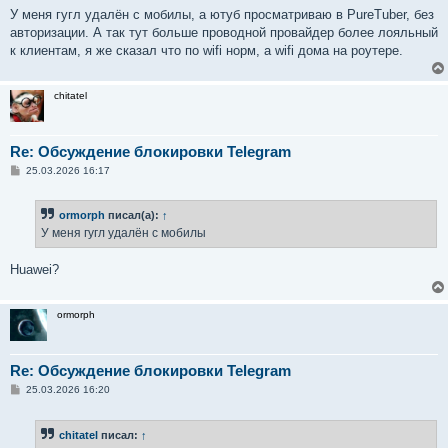
У меня гугл удалён с мобилы, а ютуб просматриваю в PureTuber, без
авторизации. А так тут больше проводной провайдер более лояльный
к клиентам, я же сказал что по wifi норм, а wifi дома на роутере.
chitatel
Re: Обсуждение блокировки Telegram
С
25.03.2026 16:17
о
о
б
ormorph
писал(а):
↑
щ
е
У меня гугл удалён с мобилы
н
и
е
Huawei?
ormorph
Re: Обсуждение блокировки Telegram
С
25.03.2026 16:20
о
о
б
chitatel
писал:
↑
щ