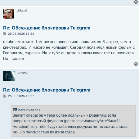
chitatel
Re: Обсуждение блокировки Telegram
С
25.03.2026 15:54
о
о
rutube смотрите. Там всякое новое кино появляется быстрее, чем в
б
кинотеатрах. И никого не колышет. Сегодня появился новый фильм с
щ
е
Гослингом, экранка. На ютубе он даже в таком качестве не появится.
н
Вот так вот.
и
е
ormorph
Re: Обсуждение блокировки Telegram
С
25.03.2026 15:57
о
о
б
bars
писал:
↑
щ
е
Значит оператор у тебя более лояльный к клиентам, если
н
оператор скотский федерал (ростелеком/домсру/мтс/билай/
и
е
мегафон) то у тебя будут забанены ресурсы не только из списка
ркн, но полснлостью из из-за бугра.