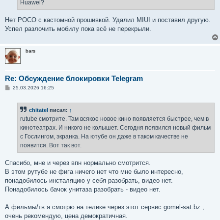
е
Huawei?
н
и
е
Нет POCO с кастомной прошивкой. Удалил MIUI и поставил другую.
Успел разлочить мобилу пока всё не перекрыли.
bars
Re: Обсуждение блокировки Telegram
С
25.03.2026 16:25
о
о
б
chitatel
писал:
↑
щ
е
rutube смотрите. Там всякое новое кино появляется быстрее, чем в
н
кинотеатрах. И никого не колышет. Сегодня появился новый фильм
и
е
с Гослингом, экранка. На ютубе он даже в таком качестве не
появится. Вот так вот.
Спасибо, мне и через впн нормально смотрится.
В этом рутубе не фига ничего нет что мне было интересно,
понадобилось инсталяцию у себя разобрать, видео нет.
Понадобилось бачок унитаза разобрать - видео нет.
А фильмы/тв я смотрю на телике через этот сервис gomel-sat.bz ,
очень рекомендую, цена демократичная.