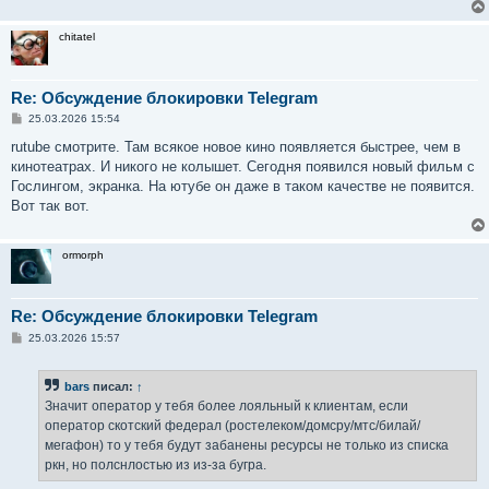
chitatel
Re: Обсуждение блокировки Telegram
С
25.03.2026 15:54
о
о
rutube смотрите. Там всякое новое кино появляется быстрее, чем в
б
кинотеатрах. И никого не колышет. Сегодня появился новый фильм с
щ
е
Гослингом, экранка. На ютубе он даже в таком качестве не появится.
н
Вот так вот.
и
е
ormorph
Re: Обсуждение блокировки Telegram
С
25.03.2026 15:57
о
о
б
bars
писал:
↑
щ
е
Значит оператор у тебя более лояльный к клиентам, если
н
оператор скотский федерал (ростелеком/домсру/мтс/билай/
и
е
мегафон) то у тебя будут забанены ресурсы не только из списка
ркн, но полснлостью из из-за бугра.