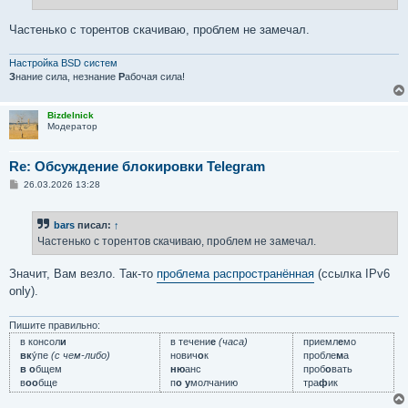
н
и
е
Частенько с торентов скачиваю, проблем не замечал.
Настройка BSD систем
З
нание сила, незнание
Р
абочая сила!
Bizdelnick
Модератор
Re: Обсуждение блокировки Telegram
С
26.03.2026 13:28
о
о
б
bars
писал:
↑
щ
е
Частенько с торентов скачиваю, проблем не замечал.
н
и
е
Значит, Вам везло. Так-то
проблема распространённая
(ссылка IPv6
only).
Пишите правильно:
в консол
и
в течени
е
(часа)
приемл
е
мо
вк
у́пе
(с чем-либо)
нович
о
к
пробле
м
а
в о
бщем
ню
анс
проб
о
вать
в
оо
бще
п
о у
молчанию
тра
ф
ик