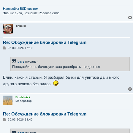
Настройка BSD систем
З
нание сила, незнание
Р
абочая сила!
chitatel
Re: Обсуждение блокировки Telegram
С
25.03.2026 17:10
о
о
б
bars
писал:
↑
щ
е
Понадобилось бачок унитаза разобрать - видео нет.
н
и
е
Блин, какой я старый. Я разбирал бачки для унитаза да и много
другого всякого без видео.
Bizdelnick
Модератор
Re: Обсуждение блокировки Telegram
С
25.03.2026 18:45
о
о
б
bars
писал:
↑