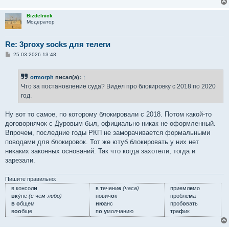
Bizdelnick
Модератор
Re: 3proxy socks для телеги
С
25.03.2026 13:48
о
о
б
ormorph
писал(а):
↑
щ
е
Что за постановление суда? Видел про блокировку с 2018 по 2020
н
год.
и
е
Ну вот то самое, по которому блокировали с 2018. Потом какой-то
договорнячок с Дуровым был, официально никак не оформленный.
Впрочем, последние годы РКП не заморачивается формальными
поводами для блокировок. Тот же ютуб блокировать у них нет
никаких законных оснований. Так что когда захотели, тогда и
зарезали.
Пишите правильно:
в консол
и
в течени
е
(часа)
приемл
е
мо
вк
у́пе
(с чем-либо)
нович
о
к
пробле
м
а
в о
бщем
ню
анс
проб
о
вать
в
оо
бще
п
о у
молчанию
тра
ф
ик