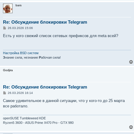
bars
Re: Обсуждение блокировки Telegram
С
26.03.2026 15:06
о
о
Есть у кого свежий список сетевых префиксов для meta всей?
б
щ
е
н
и
Настройка BSD систем
е
З
нание сила, незнание
Р
абочая сила!
Godjira
Re: Обсуждение блокировки Telegram
С
26.03.2026 16:14
о
о
Самое удивительное в данной ситуации, что у кого-то до 25 марта
б
все работало.
щ
е
н
и
openSUSE Tumbleweed KDE
е
Ryzen5 3600 - ASUS Prime X470 Pro - GTX 980