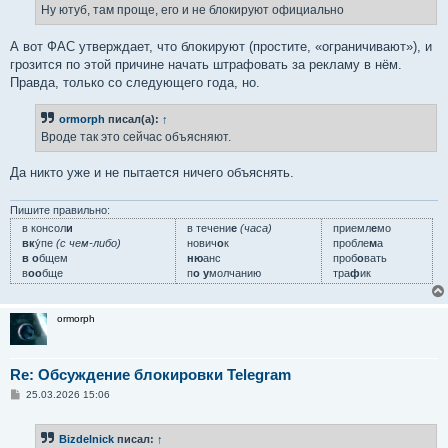
е
Ну ютуб, там проще, его и не блокируют официально
н
и
е
А вот ФАС утверждает, что блокируют (простите, «ограничивают»), и
грозится по этой причине начать штрафовать за рекламу в нём.
Правда, только со следующего года, но.
ormorph
писал(а):
↑
Вроде так это сейчас объясняют.
Да никто уже и не пытается ничего объяснять.
Пишите правильно:
в консол
и
в течени
е
(часа)
приемл
е
мо
вк
у́пе
(с чем-либо)
нович
о
к
пробле
м
а
в о
бщем
ню
анс
проб
о
вать
в
оо
бще
п
о у
молчанию
тра
ф
ик
ormorph
Re: Обсуждение блокировки Telegram
С
25.03.2026 15:06
о
о
б
Bizdelnick
писал:
↑
щ