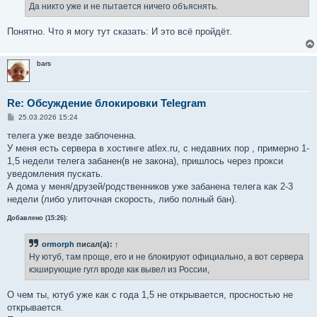
е
Да никто уже и не пытается ничего объяснять.
н
и
е
Понятно. Что я могу тут сказать: И это всё пройдёт.
bars
Re: Обсуждение блокировки Telegram
С
25.03.2026 15:24
о
о
телега уже везде заблоченна.
б
У меня есть сервера в хостинге atlex.ru, с недавних пор , примерно 1-
щ
е
1,5 недели телега забанен(в не закона), пришлось через прокси
н
уведомления пускать.
и
е
А дома у меня/друзей/родственников уже забанена телега как 2-3
недели (либо улиточная скорость, либо полный бан).
Добавлено (15:26):
ormorph
писал(а):
↑
Ну ютуб, там проще, его и не блокируют официально, а вот сервера
кэширующие гугл вроде как вывел из России,
О чем ты, ютуб уже как с года 1,5 не открывается, просностью не
открывается.