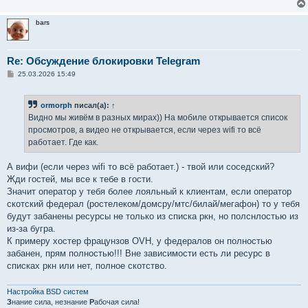
bars
Re: Обсуждение блокировки Telegram
С
25.03.2026 15:49
о
о
б
ormorph
писал(а):
↑
щ
е
Видно мы живём в разных мирах)) На мобиле открывается список
н
просмотров, а видео не открывается, если через wifi то всё
и
е
работает. Где как.
А вифи (если через wifi то всё работает.) - твой или соседский?
Жди гостей, мы все к тебе в гости.
Значит оператор у тебя более лояльный к клиентам, если оператор
скотский федерал (ростелеком/домсру/мтс/билай/мегафон) то у тебя
будут забанены ресурсы не только из списка ркн, но полснлостью из
из-за бугра.
К примеру хостер фрацунзов OVH, у федералов он полностью
забанен, прям полностью!!! Вне зависимости есть ли ресурс в
списках ркн или нет, полное скотство.
Настройка BSD систем
З
нание сила, незнание
Р
абочая сила!