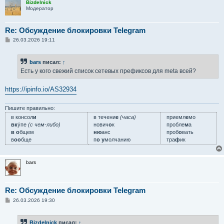
Bizdelnick
Модератор
Re: Обсуждение блокировки Telegram
С
26.03.2026 19:11
о
о
б
bars
писал:
↑
щ
е
Есть у кого свежий список сетевых префиксов для meta всей?
н
и
е
https://ipinfo.io/AS32934
Пишите правильно:
в консол
и
в течени
е
(часа)
приемл
е
мо
вк
у́пе
(с чем-либо)
нович
о
к
пробле
м
а
в о
бщем
ню
анс
проб
о
вать
в
оо
бще
п
о у
молчанию
тра
ф
ик
bars
Re: Обсуждение блокировки Telegram
С
26.03.2026 19:30
о
о
б
Bizdelnick
писал:
↑
щ