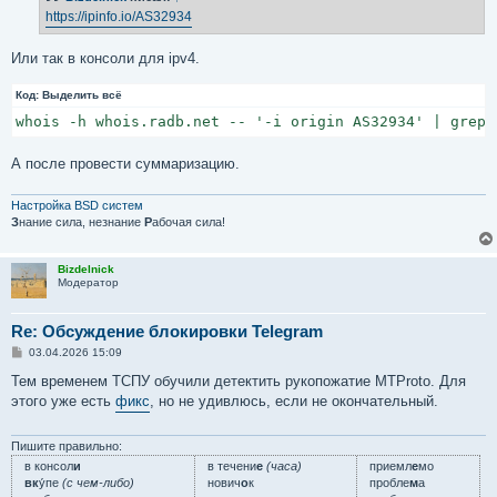
е
https://ipinfo.io/AS32934
н
и
е
Или так в консоли для ipv4.
Код:
Выделить всё
whois -h whois.radb.net -- '-i origin AS32934' | grep 
А после провести суммаризацию.
Настройка BSD систем
З
нание сила, незнание
Р
абочая сила!
Bizdelnick
Модератор
Re: Обсуждение блокировки Telegram
С
03.04.2026 15:09
о
о
Тем временем ТСПУ обучили детектить рукопожатие MTProto. Для
б
этого уже есть
фикс
, но не удивлюсь, если не окончательный.
щ
е
н
и
Пишите правильно:
е
в консол
и
в течени
е
(часа)
приемл
е
мо
вк
у́пе
(с чем-либо)
нович
о
к
пробле
м
а