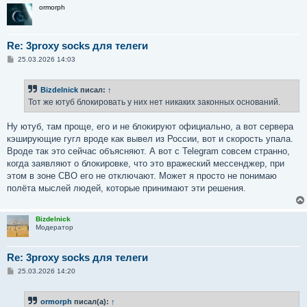
ormorph
Re: 3proxy socks для телеги
С
25.03.2026 14:03
о
о
б
Bizdelnick
писал:
↑
щ
е
Тот же ютуб блокировать у них нет никаких законных оснований.
н
и
е
Ну ютуб, там проще, его и не блокируют официально, а вот сервера
кэширующие гугл вроде как вывел из России, вот и скорость упала.
Вроде так это сейчас объясняют. А вот с Telegram совсем странно,
когда заявляют о блокировке, что это вражеский мессенджер, при
этом в зоне СВО его не отключают. Может я просто не понимаю
полёта мыслей людей, которые принимают эти решения.
Bizdelnick
Модератор
Re: 3proxy socks для телеги
С
25.03.2026 14:20
о
о
б
ormorph
писал(а):
↑
щ