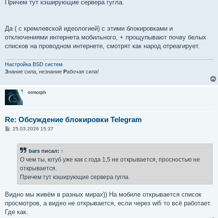
Причем тут кэширующие сервера гугла.
Да ( с кремлевской идеологией) с этими блокировками и
отключениями интернета мобильного, + прощупывают почву белых
списков на проводном интернете, смотрят как народ отреагирует.
Настройка BSD систем
З
нание сила, незнание
Р
абочая сила!
ormorph
Re: Обсуждение блокировки Telegram
С
25.03.2026 15:37
о
о
б
bars
писал:
↑
щ
е
О чем ты, ютуб уже как с года 1,5 не открывается, просностью не
н
открывается.
и
е
Причем тут кэширующие сервера гугла.
Видно мы живём в разных мирах)) На мобиле открывается список
просмотров, а видео не открывается, если через wifi то всё работает.
Где как.