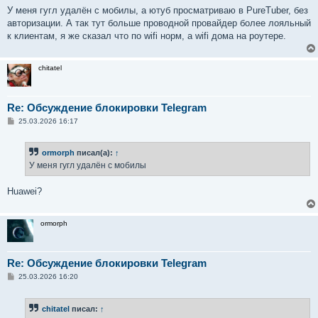
У меня гугл удалён с мобилы, а ютуб просматриваю в PureTuber, без
авторизации. А так тут больше проводной провайдер более лояльный
к клиентам, я же сказал что по wifi норм, а wifi дома на роутере.
chitatel
Re: Обсуждение блокировки Telegram
С
25.03.2026 16:17
о
о
б
ormorph
писал(а):
↑
щ
е
У меня гугл удалён с мобилы
н
и
е
Huawei?
ormorph
Re: Обсуждение блокировки Telegram
С
25.03.2026 16:20
о
о
б
chitatel
писал:
↑
щ