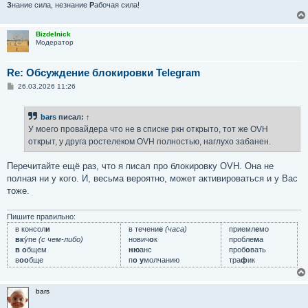
З
нание сила, незнание
Р
абочая сила!
Bizdelnick
Модератор
Re: Обсуждение блокировки Telegram
С
26.03.2026 11:26
о
о
б
bars
писал:
↑
щ
е
У моего провайдера что не в списке ркн открыто, тот же OVH
н
открыт, у друга ростелеком OVH полностью, наглухо забанен.
и
е
Перечитайте ещё раз, что я писал про блокировку OVH. Она не
полная ни у кого. И, весьма вероятно, может активироваться и у Вас
тоже.
Пишите правильно:
в консол
и
в течени
е
(часа)
приемл
е
мо
вк
у́пе
(с чем-либо)
нович
о
к
пробле
м
а
в о
бщем
ню
анс
проб
о
вать
в
оо
бще
п
о у
молчанию
тра
ф
ик
bars