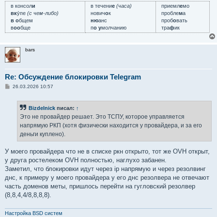
в консол
и
в течени
е
(часа)
приемл
е
мо
вк
у́пе
(с чем-либо)
нович
о
к
пробле
м
а
в о
бщем
ню
анс
проб
о
вать
в
оо
бще
п
о у
молчанию
тра
ф
ик
bars
Re: Обсуждение блокировки Telegram
С
26.03.2026 10:57
о
о
б
Bizdelnick
писал:
↑
щ
е
Это не провайдер решает. Это ТСПУ, которое управляется
н
напрямую РКП (хотя физически находится у провайдера, и за его
и
е
деньги куплено).
У моего провайдера что не в списке ркн открыто, тот же OVH открыт,
у друга ростелеком OVH полностью, наглухо забанен.
Заметил, что блокировки идут через ip напрямую и через резолвинг
днс, к примеру у моего провайдера у его днс резолвера не отвечают
часть доменов меты, пришлось перейти на гугловский резолвер
(8,8,4,4/8,8,8,8).
Настройка BSD систем