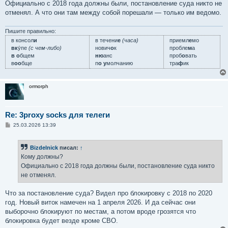
Официально с 2018 года должны были, постановление суда никто не
отменял. А что они там между собой порешали — только им ведомо.
Пишите правильно:
в консол
и
в течени
е
(часа)
приемл
е
мо
вк
у́пе
(с чем-либо)
нович
о
к
пробле
м
а
в о
бщем
ню
анс
проб
о
вать
в
оо
бще
п
о у
молчанию
тра
ф
ик
ormorph
Re: 3proxy socks для телеги
С
25.03.2026 13:39
о
о
б
Bizdelnick
писал:
↑
щ
е
Кому должны?
н
Официально с 2018 года должны были, постановление суда никто
и
е
не отменял.
Что за постановление суда? Видел про блокировку с 2018 по 2020
год. Новый виток намечен на 1 апреля 2026. И да сейчас они
выборочно блокируют по местам, а потом вроде грозятся что
блокировка будет везде кроме СВО.