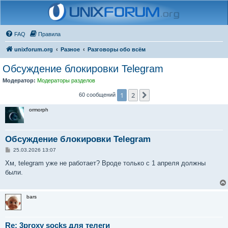
FAQ
Правила
unixforum.org
Разное
Разговоры обо всём
Обсуждение блокировки Telegram
Модератор:
Модераторы разделов
1
2
След.
60 сообщений
ormorph
Обсуждение блокировки Telegram
С
25.03.2026 13:07
о
о
Хм, telegram уже не работает? Вроде только с 1 апреля должны
б
были.
щ
е
н
и
bars
е
Re: 3proxy socks для телеги