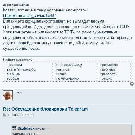
Добавлено (11:47):
Кстати, вот ещё в тему условных блокировок:
https://t.me/sale_caviar/16497
Билайн это официально отрицает, но выглядит весьма
правдоподобно. И да, дело, конечно. не в самом Билайне, а в ТСПУ.
Хотя конкретно на билайновских ТСПУ, по моим субъективным
ощущениям, обкатывают экспериментальные блокировки, которые до
других провайдеров могут вообще не дойти, а могут дойти
существенно позже.
Пишите правильно:
в консол
и
в течени
е
(часа)
приемл
е
мо
вк
у́пе
(с чем-либо)
нович
о
к
пробле
м
а
в о
бщем
ню
анс
проб
о
вать
в
оо
бще
п
о у
молчанию
тра
ф
ик
bars
Re: Обсуждение блокировки Telegram
С
26.03.2026 13:02
о
о
б
Bizdelnick
писал:
↑
щ
е
кинчик скачать