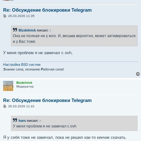
Re: Обсуждение блокировки Telegram
С
26.03.2026 11:35
о
о
б
Bizdelnick
писал:
↑
щ
е
Она не полная ни у кого. И, весьма вероятно, может активироваться
н
и у Вас тоже.
и
е
У меня проблем я не замечал с ovh,
Настройка BSD систем
З
нание сила, незнание
Р
абочая сила!
Bizdelnick
Модератор
Re: Обсуждение блокировки Telegram
С
26.03.2026 11:41
о
о
б
bars
писал:
↑
щ
е
У меня проблем я не замечал с ovh
н
и
е
Я у себя тоже не замечал, пока не решил как-то кинчик скачать.