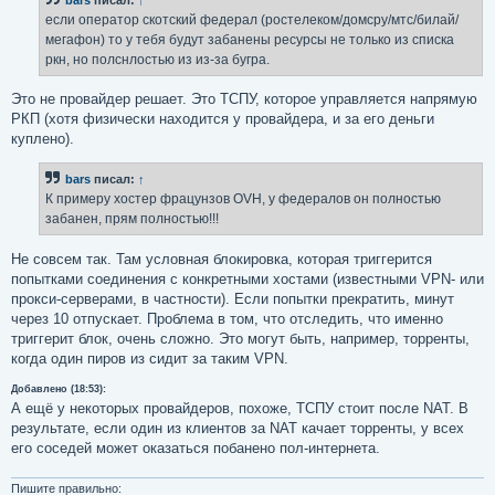
щ
е
если оператор скотский федерал (ростелеком/домсру/мтс/билай/
н
мегафон) то у тебя будут забанены ресурсы не только из списка
и
е
ркн, но полснлостью из из-за бугра.
Это не провайдер решает. Это ТСПУ, которое управляется напрямую
РКП (хотя физически находится у провайдера, и за его деньги
куплено).
bars
писал:
↑
К примеру хостер фрацунзов OVH, у федералов он полностью
забанен, прям полностью!!!
Не совсем так. Там условная блокировка, которая триггерится
попытками соединения с конкретными хостами (известными VPN- или
прокси-серверами, в частности). Если попытки прекратить, минут
через 10 отпускает. Проблема в том, что отследить, что именно
триггерит блок, очень сложно. Это могут быть, например, торренты,
когда один пиров из сидит за таким VPN.
Добавлено (18:53):
А ещё у некоторых провайдеров, похоже, ТСПУ стоит после NAT. В
результате, если один из клиентов за NAT качает торренты, у всех
его соседей может оказаться побанено пол-интернета.
Пишите правильно: