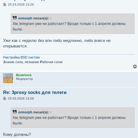
С
25.03.2026 13:26
о
о
б
ormorph
писал(а):
↑
щ
е
Хм, telegram уже не работает? Вроде только с 1 апреля должны
н
были.
и
е
Уже как с неделю без впн либо медленно, либо вовсе не
открывается.
Настройка BSD систем
З
нание сила, незнание
Р
абочая сила!
Bizdelnick
Модератор
Re: 3proxy socks для телеги
С
25.03.2026 13:29
о
о
б
ormorph
писал(а):
↑
щ
е
Хм, telegram уже не работает? Вроде только с 1 апреля должны
н
были.
и
е
Кому должны?