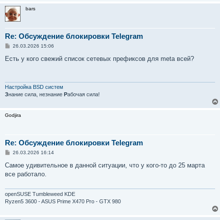
bars
Re: Обсуждение блокировки Telegram
С
26.03.2026 15:06
о
о
Есть у кого свежий список сетевых префиксов для meta всей?
б
щ
е
н
и
Настройка BSD систем
е
З
нание сила, незнание
Р
абочая сила!
Godjira
Re: Обсуждение блокировки Telegram
С
26.03.2026 16:14
о
о
Самое удивительное в данной ситуации, что у кого-то до 25 марта
б
все работало.
щ
е
н
и
openSUSE Tumbleweed KDE
е
Ryzen5 3600 - ASUS Prime X470 Pro - GTX 980