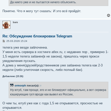
е
Да никто уже и не пытается ничего объяснять.
н
и
е
Понятно. Что я могу тут сказать: И это всё пройдёт.
bars
Re: Обсуждение блокировки Telegram
С
25.03.2026 15:24
о
о
телега уже везде заблоченна.
б
У меня есть сервера в хостинге atlex.ru, с недавних пор , примерно 1-
щ
е
1,5 недели телега забанен(в не закона), пришлось через прокси
н
уведомления пускать.
и
е
А дома у меня/друзей/родственников уже забанена телега как 2-3
недели (либо улиточная скорость, либо полный бан).
Добавлено (15:26):
ormorph
писал(а):
↑
Ну ютуб, там проще, его и не блокируют официально, а вот сервера
кэширующие гугл вроде как вывел из России,
О чем ты, ютуб уже как с года 1,5 не открывается, просностью не
открывается.