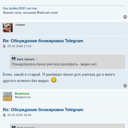
Настройка BSD систем
З
нание сила, незнание
Р
абочая сила!
chitatel
Re: Обсуждение блокировки Telegram
С
25.03.2026 17:10
о
о
б
bars
писал:
↑
щ
е
Понадобилось бачок унитаза разобрать - видео нет.
н
и
е
Блин, какой я старый. Я разбирал бачки для унитаза да и много
другого всякого без видео.
Bizdelnick
Модератор
Re: Обсуждение блокировки Telegram
С
25.03.2026 18:45
о
о
б
bars
писал:
↑