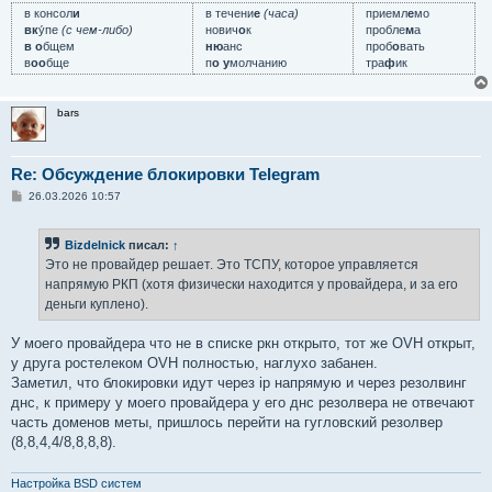
в консол
и
в течени
е
(часа)
приемл
е
мо
вк
у́пе
(с чем-либо)
нович
о
к
пробле
м
а
в о
бщем
ню
анс
проб
о
вать
в
оо
бще
п
о у
молчанию
тра
ф
ик
bars
Re: Обсуждение блокировки Telegram
С
26.03.2026 10:57
о
о
б
Bizdelnick
писал:
↑
щ
е
Это не провайдер решает. Это ТСПУ, которое управляется
н
напрямую РКП (хотя физически находится у провайдера, и за его
и
е
деньги куплено).
У моего провайдера что не в списке ркн открыто, тот же OVH открыт,
у друга ростелеком OVH полностью, наглухо забанен.
Заметил, что блокировки идут через ip напрямую и через резолвинг
днс, к примеру у моего провайдера у его днс резолвера не отвечают
часть доменов меты, пришлось перейти на гугловский резолвер
(8,8,4,4/8,8,8,8).
Настройка BSD систем