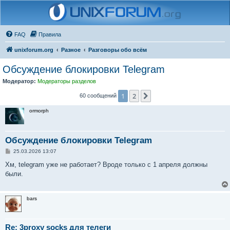
FAQ
Правила
unixforum.org
Разное
Разговоры обо всём
Обсуждение блокировки Telegram
Модератор:
Модераторы разделов
1
2
След.
60 сообщений
ormorph
Обсуждение блокировки Telegram
С
25.03.2026 13:07
о
о
Хм, telegram уже не работает? Вроде только с 1 апреля должны
б
были.
щ
е
н
и
bars
е
Re: 3proxy socks для телеги