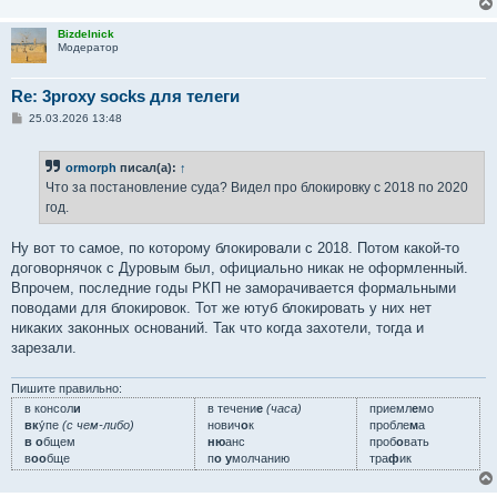
Bizdelnick
Модератор
Re: 3proxy socks для телеги
С
25.03.2026 13:48
о
о
б
ormorph
писал(а):
↑
щ
е
Что за постановление суда? Видел про блокировку с 2018 по 2020
н
год.
и
е
Ну вот то самое, по которому блокировали с 2018. Потом какой-то
договорнячок с Дуровым был, официально никак не оформленный.
Впрочем, последние годы РКП не заморачивается формальными
поводами для блокировок. Тот же ютуб блокировать у них нет
никаких законных оснований. Так что когда захотели, тогда и
зарезали.
Пишите правильно:
в консол
и
в течени
е
(часа)
приемл
е
мо
вк
у́пе
(с чем-либо)
нович
о
к
пробле
м
а
в о
бщем
ню
анс
проб
о
вать
в
оо
бще
п
о у
молчанию
тра
ф
ик