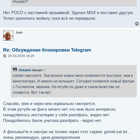
е
Huawei?
н
и
е
Нет POCO с кастомной прошивкой. Удалил MIUI и поставил другую.
Успел разлочить мобилу пока всё не перекрыли.
bars
Re: Обсуждение блокировки Telegram
С
25.03.2026 16:25
о
о
б
chitatel
писал:
↑
щ
е
rutube смотрите. Там всякое новое кино появляется быстрее, чем в
н
кинотеатрах. И никого не колышет. Сегодня появился новый фильм
и
е
с Гослингом, экранка. На ютубе он даже в таком качестве не
появится. Вот так вот.
Спасибо, мне и через впн нормально смотрится.
В этом рутубе не фига ничего нет что мне было интересно,
понадобилось инсталяцию у себя разобрать, видео нет.
Понадобилось бачок унитаза разобрать - видео нет.
А фильмы/тв я смотрю на телике через этот сервис gomel-sat.bz ,
очень рекомендую, цена демократичная.