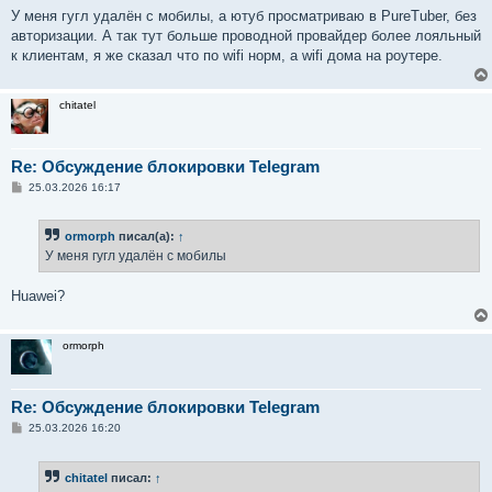
У меня гугл удалён с мобилы, а ютуб просматриваю в PureTuber, без
авторизации. А так тут больше проводной провайдер более лояльный
к клиентам, я же сказал что по wifi норм, а wifi дома на роутере.
chitatel
Re: Обсуждение блокировки Telegram
С
25.03.2026 16:17
о
о
б
ormorph
писал(а):
↑
щ
е
У меня гугл удалён с мобилы
н
и
е
Huawei?
ormorph
Re: Обсуждение блокировки Telegram
С
25.03.2026 16:20
о
о
б
chitatel
писал:
↑
щ