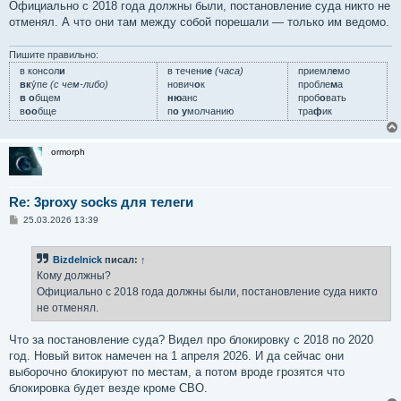
Официально с 2018 года должны были, постановление суда никто не
отменял. А что они там между собой порешали — только им ведомо.
Пишите правильно:
в консол
и
в течени
е
(часа)
приемл
е
мо
вк
у́пе
(с чем-либо)
нович
о
к
пробле
м
а
в о
бщем
ню
анс
проб
о
вать
в
оо
бще
п
о у
молчанию
тра
ф
ик
ormorph
Re: 3proxy socks для телеги
С
25.03.2026 13:39
о
о
б
Bizdelnick
писал:
↑
щ
е
Кому должны?
н
Официально с 2018 года должны были, постановление суда никто
и
е
не отменял.
Что за постановление суда? Видел про блокировку с 2018 по 2020
год. Новый виток намечен на 1 апреля 2026. И да сейчас они
выборочно блокируют по местам, а потом вроде грозятся что
блокировка будет везде кроме СВО.