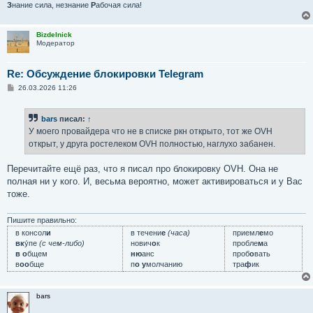
З
нание сила, незнание
Р
абочая сила!
Bizdelnick
Модератор
Re: Обсуждение блокировки Telegram
С
26.03.2026 11:26
о
о
б
bars
писал:
↑
щ
е
У моего провайдера что не в списке ркн открыто, тот же OVH
н
открыт, у друга ростелеком OVH полностью, наглухо забанен.
и
е
Перечитайте ещё раз, что я писал про блокировку OVH. Она не
полная ни у кого. И, весьма вероятно, может активироваться и у Вас
тоже.
Пишите правильно:
в консол
и
в течени
е
(часа)
приемл
е
мо
вк
у́пе
(с чем-либо)
нович
о
к
пробле
м
а
в о
бщем
ню
анс
проб
о
вать
в
оо
бще
п
о у
молчанию
тра
ф
ик
bars