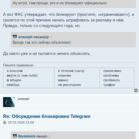
е
Ну ютуб, там проще, его и не блокируют официально
н
и
е
А вот ФАС утверждает, что блокируют (простите, «ограничивают»), и
грозится по этой причине начать штрафовать за рекламу в нём.
Правда, только со следующего года, но.
ormorph
писал(а):
↑
Вроде так это сейчас объясняют.
Да никто уже и не пытается ничего объяснять.
Пишите правильно:
в консол
и
в течени
е
(часа)
приемл
е
мо
вк
у́пе
(с чем-либо)
нович
о
к
пробле
м
а
в о
бщем
ню
анс
проб
о
вать
в
оо
бще
п
о у
молчанию
тра
ф
ик
ormorph
Re: Обсуждение блокировки Telegram
С
25.03.2026 15:06
о
о
б
Bizdelnick
писал:
↑
щ