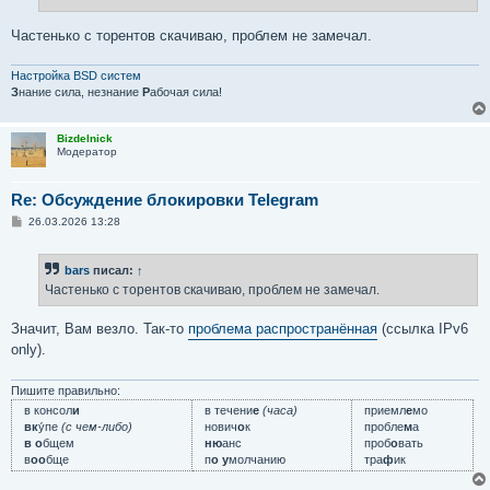
н
и
е
Частенько с торентов скачиваю, проблем не замечал.
Настройка BSD систем
З
нание сила, незнание
Р
абочая сила!
Bizdelnick
Модератор
Re: Обсуждение блокировки Telegram
С
26.03.2026 13:28
о
о
б
bars
писал:
↑
щ
е
Частенько с торентов скачиваю, проблем не замечал.
н
и
е
Значит, Вам везло. Так-то
проблема распространённая
(ссылка IPv6
only).
Пишите правильно:
в консол
и
в течени
е
(часа)
приемл
е
мо
вк
у́пе
(с чем-либо)
нович
о
к
пробле
м
а
в о
бщем
ню
анс
проб
о
вать
в
оо
бще
п
о у
молчанию
тра
ф
ик