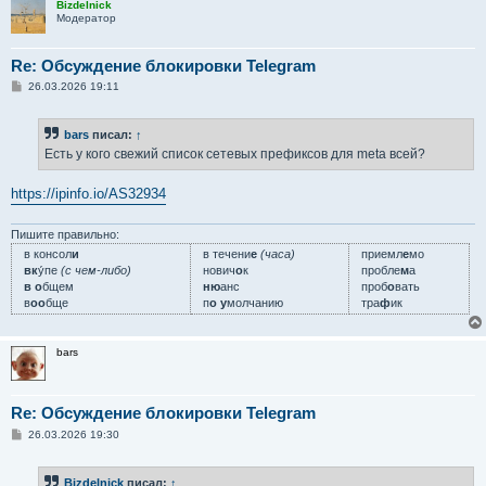
Bizdelnick
Модератор
Re: Обсуждение блокировки Telegram
С
26.03.2026 19:11
о
о
б
bars
писал:
↑
щ
е
Есть у кого свежий список сетевых префиксов для meta всей?
н
и
е
https://ipinfo.io/AS32934
Пишите правильно:
в консол
и
в течени
е
(часа)
приемл
е
мо
вк
у́пе
(с чем-либо)
нович
о
к
пробле
м
а
в о
бщем
ню
анс
проб
о
вать
в
оо
бще
п
о у
молчанию
тра
ф
ик
bars
Re: Обсуждение блокировки Telegram
С
26.03.2026 19:30
о
о
б
Bizdelnick
писал:
↑
щ