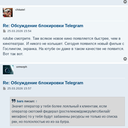
chitatel
Re: Обсуждение блокировки Telegram
С
25.03.2026 15:54
о
о
rutube смотрите. Там всякое новое кино появляется быстрее, чем в
б
кинотеатрах. И никого не колышет. Сегодня появился новый фильм с
щ
е
Гослингом, экранка. На ютубе он даже в таком качестве не появится.
н
Вот так вот.
и
е
ormorph
Re: Обсуждение блокировки Telegram
С
25.03.2026 15:57
о
о
б
bars
писал:
↑
щ
е
Значит оператор у тебя более лояльный к клиентам, если
н
оператор скотский федерал (ростелеком/домсру/мтс/билай/
и
е
мегафон) то у тебя будут забанены ресурсы не только из списка
ркн, но полснлостью из из-за бугра.