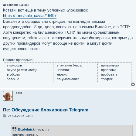
Добавлено (11:47):
Кстати, вот ещё в тему условных блокировок:
https://t.me/sale_caviar/16497
Билайн это официально отрицает, но выглядит весьма
правдоподобно. И да, дело, конечно. не в самом Билайне, а в ТСПУ.
Хотя конкретно на билайновских ТСПУ, по моим субъективным
ощущениям, обкатывают экспериментальные блокировки, которые до
других провайдеров могут вообще не дойти, а могут дойти
существенно позже.
Пишите правильно:
в консол
и
в течени
е
(часа)
приемл
е
мо
вк
у́пе
(с чем-либо)
нович
о
к
пробле
м
а
в о
бщем
ню
анс
проб
о
вать
в
оо
бще
п
о у
молчанию
тра
ф
ик
bars
Re: Обсуждение блокировки Telegram
С
26.03.2026 13:02
о
о
б
Bizdelnick
писал:
↑
щ
е
кинчик скачать