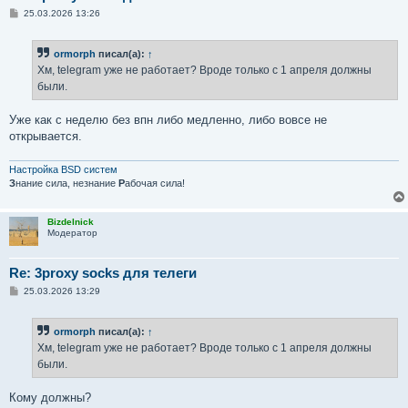
С
25.03.2026 13:26
о
о
б
ormorph
писал(а):
↑
щ
е
Хм, telegram уже не работает? Вроде только с 1 апреля должны
н
были.
и
е
Уже как с неделю без впн либо медленно, либо вовсе не
открывается.
Настройка BSD систем
З
нание сила, незнание
Р
абочая сила!
Bizdelnick
Модератор
Re: 3proxy socks для телеги
С
25.03.2026 13:29
о
о
б
ormorph
писал(а):
↑
щ
е
Хм, telegram уже не работает? Вроде только с 1 апреля должны
н
были.
и
е
Кому должны?