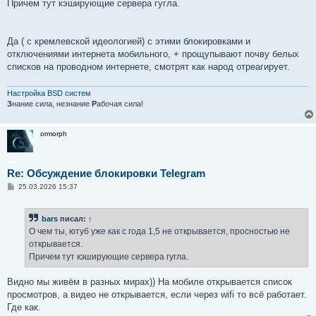
Причем тут кэширующие сервера гугла.
Да ( с кремлевской идеологией) с этими блокировками и
отключениями интернета мобильного, + прощупывают почву белых
списков на проводном интернете, смотрят как народ отреагирует.
Настройка BSD систем
З
нание сила, незнание
Р
абочая сила!
ormorph
Re: Обсуждение блокировки Telegram
С
25.03.2026 15:37
о
о
б
bars
писал:
↑
щ
е
О чем ты, ютуб уже как с года 1,5 не открывается, просностью не
н
открывается.
и
е
Причем тут кэширующие сервера гугла.
Видно мы живём в разных мирах)) На мобиле открывается список
просмотров, а видео не открывается, если через wifi то всё работает.
Где как.