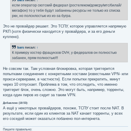
щ
е
если оператор скотский федерал (ростелеком/домсру/мтс/билай/
н
мегафон) то у тебя будут забанены ресурсы не только из списка
и
е
ркн, но полснлостью из из-за бугра.
Это не провайдер решает. Это ТСПУ, которое управляется напрямую
РКП (хотя физически находится у провайдера, и за его деньги
куплено).
bars
писал:
↑
К примеру хостер фрацунзов OVH, у федералов он полностью
забанен, прям полностью!!!
Не совсем так. Там условная блокировка, которая триггерится
попытками соединения с конкретными хостами (известными VPN- или
прокси-серверами, в частности). Если попытки прекратить, минут
через 10 отпускает. Проблема в том, что отследить, что именно
триггерит блок, очень сложно. Это могут быть, например, торренты,
когда один пиров из сидит за таким VPN.
Добавлено (18:53):
А ещё у некоторых провайдеров, похоже, ТСПУ стоит после NAT. В
результате, если один из клиентов за NAT качает торренты, у всех
его соседей может оказаться побанено пол-интернета.
Пишите правильно: