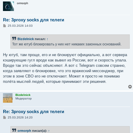
ormorph
Re: 3proxy socks для телеги
С
25.03.2026 14:03
о
о
б
Bizdelnick
писал:
↑
щ
е
Тот же ютуб блокировать у них нет никаких законных оснований.
н
и
е
Ну ютуб, там проще, его и не блокируют официально, а вот сервера
кэширующие гугл вроде как вывел из России, вот и скорость упала.
Вроде так это сейчас объясняют. А вот с Telegram совсем странно,
когда заявляют о блокировке, что это вражеский мессенджер, при
этом в зоне СВО его не отключают. Может я просто не понимаю
полёта мыслей людей, которые принимают эти решения.
Bizdelnick
Модератор
Re: 3proxy socks для телеги
С
25.03.2026 14:20
о
о
б
ormorph
писал(а):
↑
щ