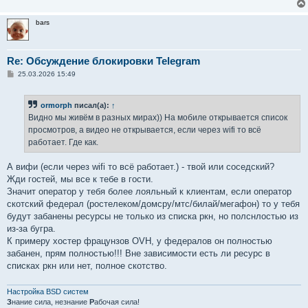
bars
Re: Обсуждение блокировки Telegram
С
25.03.2026 15:49
о
о
б
ormorph
писал(а):
↑
щ
е
Видно мы живём в разных мирах)) На мобиле открывается список
н
просмотров, а видео не открывается, если через wifi то всё
и
е
работает. Где как.
А вифи (если через wifi то всё работает.) - твой или соседский?
Жди гостей, мы все к тебе в гости.
Значит оператор у тебя более лояльный к клиентам, если оператор
скотский федерал (ростелеком/домсру/мтс/билай/мегафон) то у тебя
будут забанены ресурсы не только из списка ркн, но полснлостью из
из-за бугра.
К примеру хостер фрацунзов OVH, у федералов он полностью
забанен, прям полностью!!! Вне зависимости есть ли ресурс в
списках ркн или нет, полное скотство.
Настройка BSD систем
З
нание сила, незнание
Р
абочая сила!