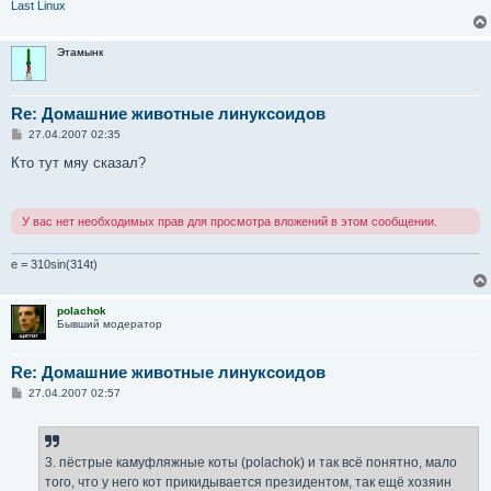
Last Linux
Этамынк
Re: Домашние животные линуксоидов
С
27.04.2007 02:35
о
о
Кто тут мяу сказал?
б
щ
е
н
У вас нет необходимых прав для просмотра вложений в этом сообщении.
и
е
e = 310sin(314t)
polachok
Бывший модератор
Re: Домашние животные линуксоидов
С
27.04.2007 02:57
о
о
б
щ
е
3. пёстрые камуфляжные коты (polachok) и так всё понятно, мало
н
того, что у него кот прикидывается президентом, так ещё хозяин
и