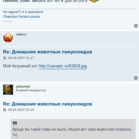
random_code
,
serzh-z
вот же ж два ахтунга
Не ждали?! А я приперся!
Помойка Gentoo'шника
-------
mishon
Re: Домашние животные линуксоидов
С
08.04.2007 01:17
о
о
Мой безумный кот
http://savepic.ru/63818.jpg
.
б
щ
е
н
и
polachok
е
Бывший модератор
Re: Домашние животные линуксоидов
С
08.04.2007 01:25
о
о
б
щ
е
Вроде бы такой темы не было. Решил вот свое жывотнае показать
н
%)
и