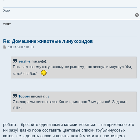
Хрю.
vinny
Re: Домашние животные линуксоидов
С
19.04.2007 01:01
о
о
б
serzh-z
писал(а):
↑
щ
е
Показал своему коту, такому же рыжему, - он зевнул и мяукнул "Фи,
н
и
какой слабак"...
е
Topper
писал(а):
↑
7 килограмм живого веса. Когти примерно 7 мм длиной. Задавит,
учти.
ребята... бросайте единичными котами мериться -- ни прикольно это
ни разу! давно пора составить цветовые списки труЪлинусовых
котов, т.е. сделать опрос и понять: какой масти кот настоящего