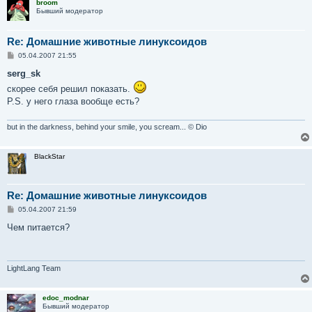
broom
Бывший модератор
Re: Домашние животные линуксоидов
С
05.04.2007 21:55
о
о
serg_sk
б
скорее себя решил показать.
щ
е
P.S. у него глаза вообще есть?
н
и
е
but in the darkness, behind your smile, you scream... © Dio
BlackStar
Re: Домашние животные линуксоидов
С
05.04.2007 21:59
о
о
Чем питается?
б
щ
е
н
и
LightLang Team
е
edoc_modnar
Бывший модератор