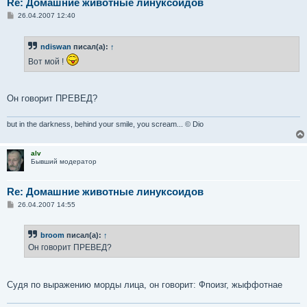
Re: Домашние животные линуксоидов
С
26.04.2007 12:40
о
о
б
ndiswan
писал(а):
↑
щ
е
Вот мой !
н
и
е
Он говорит ПРЕВЕД?
but in the darkness, behind your smile, you scream... © Dio
alv
Бывший модератор
Re: Домашние животные линуксоидов
С
26.04.2007 14:55
о
о
б
broom
писал(а):
↑
щ
е
Он говорит ПРЕВЕД?
н
и
е
Судя по выражению морды лица, он говорит: Фпоизг, жыффотнае