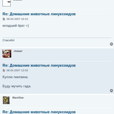
Re: Домашние животные линуксоидов
С
08.04.2007 10:10
о
о
младший брат =)
б
щ
е
н
и
Спасибо!
е
chitatel
Re: Домашние животные линуксоидов
С
08.04.2007 12:03
о
о
Куплю пингвина.
б
щ
е
Буду мучить гада.
н
и
е
BlackStar
Re: Домашние животные линуксоидов