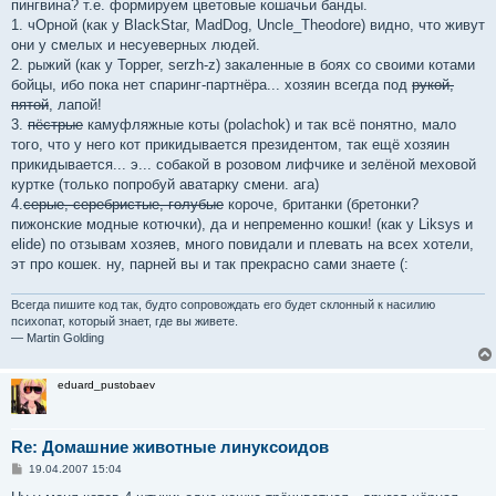
пингвина? т.е. формируем цветовые кошачьи банды.
1. чОрной (как у BlackStar, MadDog, Uncle_Theodore) видно, что живут
они у смелых и несуеверных людей.
2. рыжий (как у Topper, serzh-z) закаленные в боях со своими котами
бойцы, ибо пока нет спаринг-партнёра... хозяин всегда под
рукой,
пятой
, лапой!
3.
пёстрые
камуфляжные коты (polachok) и так всё понятно, мало
того, что у него кот прикидывается президентом, так ещё хозяин
прикидывается... э... собакой в розовом лифчике и зелёной меховой
куртке (только попробуй аватарку смени. ага)
4.
серые, серебристые, голубые
короче, британки (бретонки?
пижонские модные котючки), да и непременно кошки! (как у Liksys и
elide) по отзывам хозяев, много повидали и плевать на всех хотели,
эт про кошек. ну, парней вы и так прекрасно сами знаете (:
Всегда пишите код так, будто сопровождать его будет склонный к насилию
психопат, который знает, где вы живете.
— Martin Golding
eduard_pustobaev
Re: Домашние животные линуксоидов
С
19.04.2007 15:04
о
о