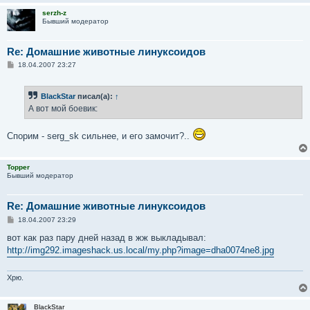
serzh-z
Бывший модератор
Re: Домашние животные линуксоидов
С
18.04.2007 23:27
о
о
б
BlackStar
писал(а):
↑
щ
е
А вот мой боевик:
н
и
е
Спорим - serg_sk сильнее, и его замочит?..
Topper
Бывший модератор
Re: Домашние животные линуксоидов
С
18.04.2007 23:29
о
о
вот как раз пару дней назад в жж выкладывал:
б
http://img292.imageshack.us.local/my.php?image=dha0074ne8.jpg
щ
е
н
и
Хрю.
е
BlackStar