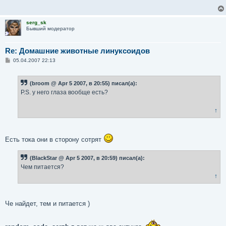
е
н
и
serg_sk
е
Бывший модератор
Re: Домашние животные линуксоидов
С
05.04.2007 22:13
о
о
б
(broom @ Apr 5 2007, в 20:55) писал(а):
щ
е
P.S. у него глаза вообще есть?
н
и
е
↑
Есть тока они в сторону сотрят
(BlackStar @ Apr 5 2007, в 20:59) писал(а):
Чем питается?
↑
Че найдет, тем и питается )