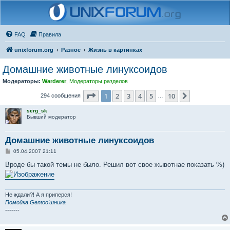
FAQ
Правила
unixforum.org
Разное
Жизнь в картинках
Домашние животные линуксоидов
Модераторы:
Warderer
,
Модераторы разделов
Страница
1
из
10
1
2
3
4
5
10
След.
294 сообщения
…
serg_sk
Бывший модератор
Домашние животные линуксоидов
С
05.04.2007 21:11
о
о
Вроде бы такой темы не было. Решил вот свое жывотнае показать %)
б
щ
е
н
и
Не ждали?! А я приперся!
е
Помойка Gentoo'шника
-------