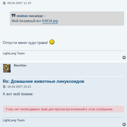
С
09.04.2007 11:15
о
о
б
mishon
писал(а):
↑
щ
е
Мой безумный кот
63818.jpg
.
н
и
е
Отпусти меня чудо-трава!
LightLang Team
BlackStar
Re: Домашние животные линуксоидов
С
18.04.2007 23:21
о
о
А вот мой боевик:
б
щ
е
н
У вас нет необходимых прав для просмотра вложений в этом сообщении.
и
е
LightLang Team