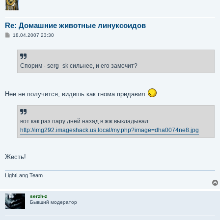
Re: Домашние животные линуксоидов
С
18.04.2007 23:30
о
о
б
щ
е
Спорим - serg_sk сильнее, и его замочит?
н
и
е
Нее не получится, видишь как гнома придавил
вот как раз пару дней назад в жж выкладывал:
http://img292.imageshack.us.local/my.php?image=dha0074ne8.jpg
Жесть!
LightLang Team
serzh-z
Бывший модератор