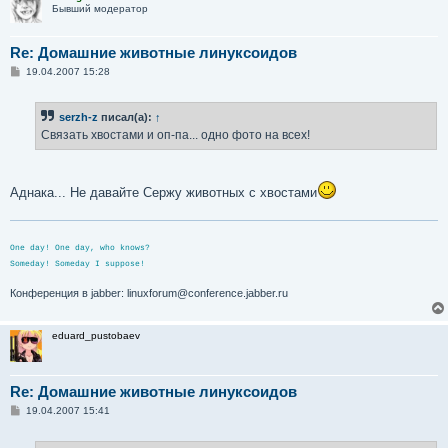
Бывший модератор
Re: Домашние животные линуксоидов
С
19.04.2007 15:28
о
о
б
serzh-z
писал(а):
↑
щ
е
Связать хвостами и оп-па... одно фото на всех!
н
и
е
Аднака... Не давайте Сержу животных с хвостами
One day! One day, who knows?
Someday! Someday I suppose!
Конференция в jabber: linuxforum@conference.jabber.ru
eduard_pustobaev
Re: Домашние животные линуксоидов
С
19.04.2007 15:41
о
о
б