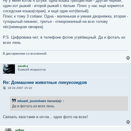
Ну у меня котов 4 штуки: одна кошка трёхцветная - другая чёрная,
б
один кот рыжий - второй рыжий с белым. Плюс у нас ещё кормятся
щ
е
соседская кошка(серая), и ещё один кот(белый).
н
Плюс к тому 3 собаки. Одна - маленькая и умная дворняжка, вторая -
и
е
тупорылый пекинес, третья - отмороженный на всю голову
пёс(немецкая овчарка).
P.S. Цифровика нет, в телефоне фотик угрёбищный. Да и фотать их
всех лень.
В дисгармонии со вселенной.
serzh-z
Бывший модератор
Re: Домашние животные линуксоидов
С
19.04.2007 15:10
о
о
б
eduard_pustobaev
писал(а):
↑
щ
е
Да и фотать их всех лень.
н
и
е
Связать хвостами и оп-па... одно фото на всех!
unflag