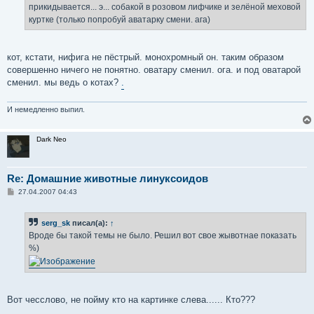
е
прикидывается... э... собакой в розовом лифчике и зелёной меховой
куртке (только попробуй аватарку смени. ага)
кот, кстати, нифига не пёстрый. монохромный он. таким образом
совершенно ничего не понятно. оватару сменил. ога. и под оватарой
сменил. мы ведь о котах?
.
И немедленно выпил.
Dark Neo
Re: Домашние животные линуксоидов
С
27.04.2007 04:43
о
о
б
serg_sk
писал(а):
↑
щ
е
Вроде бы такой темы не было. Решил вот свое жывотнае показать
н
%)
и
е
Вот чесслово, не пойму кто на картинке слева...... Кто???