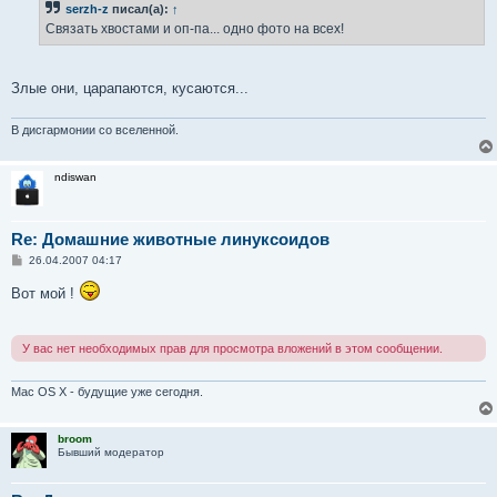
serzh-z
писал(а):
↑
щ
е
Связать хвостами и оп-па... одно фото на всех!
н
и
е
Злые они, царапаются, кусаются...
В дисгармонии со вселенной.
ndiswan
Re: Домашние животные линуксоидов
С
26.04.2007 04:17
о
о
Вот мой !
б
щ
е
н
У вас нет необходимых прав для просмотра вложений в этом сообщении.
и
е
Mac OS X - будущие уже сегодня.
broom
Бывший модератор