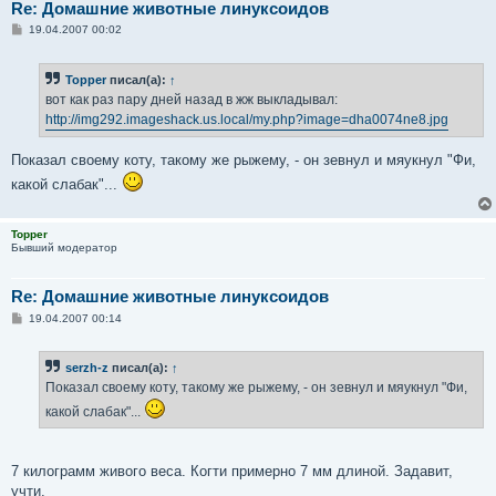
Re: Домашние животные линуксоидов
С
19.04.2007 00:02
о
о
б
Topper
писал(а):
↑
щ
е
вот как раз пару дней назад в жж выкладывал:
н
http://img292.imageshack.us.local/my.php?image=dha0074ne8.jpg
и
е
Показал своему коту, такому же рыжему, - он зевнул и мяукнул "Фи,
какой слабак"...
Topper
Бывший модератор
Re: Домашние животные линуксоидов
С
19.04.2007 00:14
о
о
б
serzh-z
писал(а):
↑
щ
е
Показал своему коту, такому же рыжему, - он зевнул и мяукнул "Фи,
н
и
какой слабак"...
е
7 килограмм живого веса. Когти примерно 7 мм длиной. Задавит,
учти.