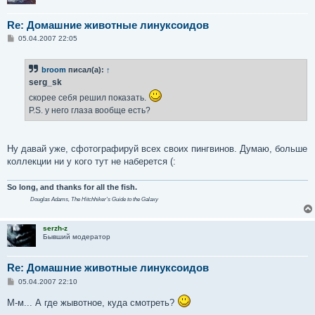
Re: Домашние животные линуксоидов
С
05.04.2007 22:05
о
о
б
broom
писал(а):
↑
щ
е
serg_sk
н
и
скорее себя решил показать.
е
P.S. у него глаза вообще есть?
Ну давай уже, сфотографируй всех своих пингвинов. Думаю, больше
коллекции ни у кого тут не наберется (:
So long, and thanks for all the fish.
Douglas Adams,
The Hitchhiker's Guide to the Galaxy
serzh-z
Бывший модератор
Re: Домашние животные линуксоидов
С
05.04.2007 22:10
о
о
М-м... А где жывотное, куда смотреть?
б
щ