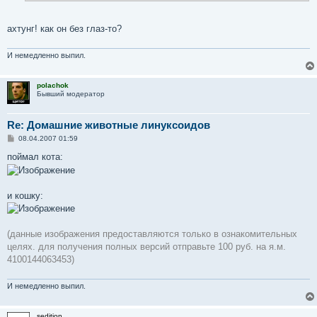
е
ахтунг! как он без глаз-то?
И немедленно выпил.
polachok
Бывший модератор
Re: Домашние животные линуксоидов
С
08.04.2007 01:59
о
о
поймал кота:
б
щ
е
н
и кошку:
и
е
(данные изображения предоставляются только в ознакомительных
целях. для получения полных версий отправьте 100 руб. на я.м.
4100144063453)
И немедленно выпил.
sedition