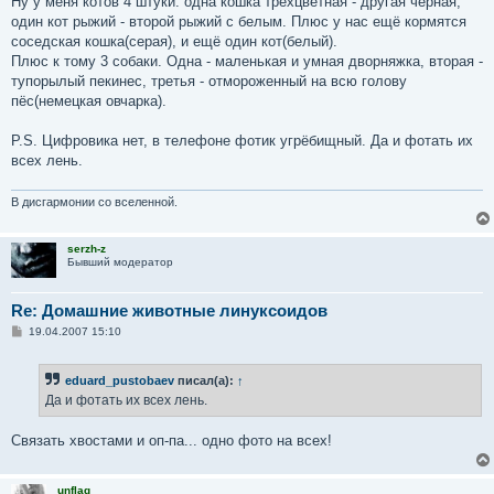
Ну у меня котов 4 штуки: одна кошка трёхцветная - другая чёрная,
б
один кот рыжий - второй рыжий с белым. Плюс у нас ещё кормятся
щ
е
соседская кошка(серая), и ещё один кот(белый).
н
Плюс к тому 3 собаки. Одна - маленькая и умная дворняжка, вторая -
и
е
тупорылый пекинес, третья - отмороженный на всю голову
пёс(немецкая овчарка).
P.S. Цифровика нет, в телефоне фотик угрёбищный. Да и фотать их
всех лень.
В дисгармонии со вселенной.
serzh-z
Бывший модератор
Re: Домашние животные линуксоидов
С
19.04.2007 15:10
о
о
б
eduard_pustobaev
писал(а):
↑
щ
е
Да и фотать их всех лень.
н
и
е
Связать хвостами и оп-па... одно фото на всех!
unflag