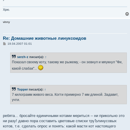
Хрю.
vinny
Re: Домашние животные линуксоидов
С
19.04.2007 01:01
о
о
б
serzh-z
писал(а):
↑
щ
е
Показал своему коту, такому же рыжему, - он зевнул и мяукнул "Фи,
н
и
какой слабак"...
е
Topper
писал(а):
↑
7 килограмм живого веса. Когти примерно 7 мм длиной. Задавит,
учти.
ребята... бросайте единичными котами мериться -- ни прикольно это
ни разу! давно пора составить цветовые списки труЪлинусовых
котов, т.е. сделать опрос и понять: какой масти кот настоящего