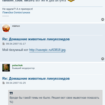
random_code
,
serzh-z
вот же ж два ахтунга
Не ждали?! А я приперся!
Помойка Gentoo'шника
-------
mishon
Re: Домашние животные линуксоидов
С
08.04.2007 01:17
о
о
Мой безумный кот
http://savepic.ru/63818.jpg
.
б
щ
е
н
и
polachok
е
Бывший модератор
Re: Домашние животные линуксоидов
С
08.04.2007 01:25
о
о
б
щ
е
Вроде бы такой темы не было. Решил вот свое жывотнае показать
н
%)
и