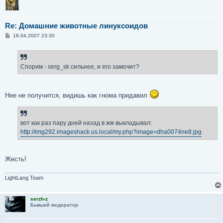
Re: Домашние животные линуксоидов
С
18.04.2007 23:30
о
о
б
щ
е
Спорим - serg_sk сильнее, и его замочит?
н
и
е
Нее не получится, видишь как гнома придавил
вот как раз пару дней назад в жж выкладывал:
http://img292.imageshack.us.local/my.php?image=dha0074ne8.jpg
Жесть!
LightLang Team
serzh-z
Бывший модератор