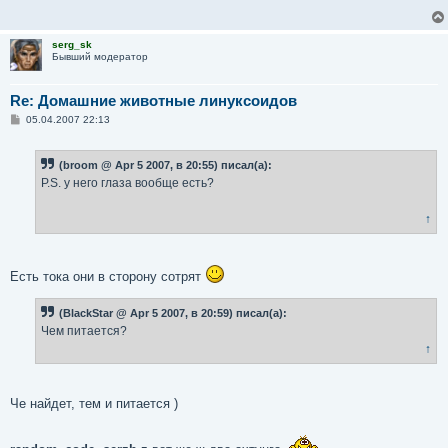
е
н
и
serg_sk
е
Бывший модератор
Re: Домашние животные линуксоидов
С
05.04.2007 22:13
о
о
б
(broom @ Apr 5 2007, в 20:55) писал(а):
щ
е
P.S. у него глаза вообще есть?
н
и
е
↑
Есть тока они в сторону сотрят
(BlackStar @ Apr 5 2007, в 20:59) писал(а):
Чем питается?
↑
Че найдет, тем и питается )