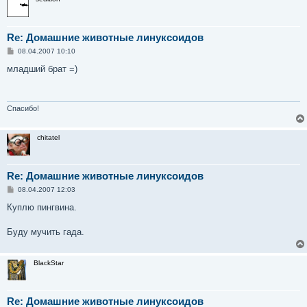
Re: Домашние животные линуксоидов
С
08.04.2007 10:10
о
о
младший брат =)
б
щ
е
н
и
Спасибо!
е
chitatel
Re: Домашние животные линуксоидов
С
08.04.2007 12:03
о
о
Куплю пингвина.
б
щ
е
Буду мучить гада.
н
и
е
BlackStar
Re: Домашние животные линуксоидов