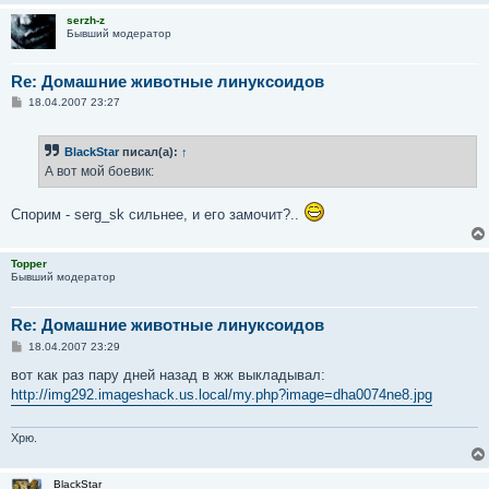
serzh-z
Бывший модератор
Re: Домашние животные линуксоидов
С
18.04.2007 23:27
о
о
б
BlackStar
писал(а):
↑
щ
е
А вот мой боевик:
н
и
е
Спорим - serg_sk сильнее, и его замочит?..
Topper
Бывший модератор
Re: Домашние животные линуксоидов
С
18.04.2007 23:29
о
о
вот как раз пару дней назад в жж выкладывал:
б
http://img292.imageshack.us.local/my.php?image=dha0074ne8.jpg
щ
е
н
и
Хрю.
е
BlackStar