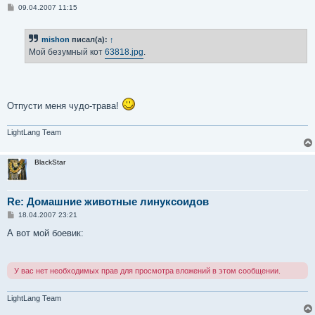
С
09.04.2007 11:15
о
о
б
mishon
писал(а):
↑
щ
е
Мой безумный кот
63818.jpg
.
н
и
е
Отпусти меня чудо-трава!
LightLang Team
BlackStar
Re: Домашние животные линуксоидов
С
18.04.2007 23:21
о
о
А вот мой боевик:
б
щ
е
н
У вас нет необходимых прав для просмотра вложений в этом сообщении.
и
е
LightLang Team