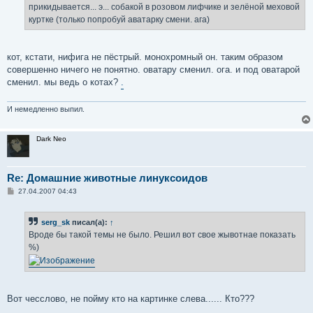
е
прикидывается... э... собакой в розовом лифчике и зелёной меховой
куртке (только попробуй аватарку смени. ага)
кот, кстати, нифига не пёстрый. монохромный он. таким образом
совершенно ничего не понятно. оватару сменил. ога. и под оватарой
сменил. мы ведь о котах?
.
И немедленно выпил.
Dark Neo
Re: Домашние животные линуксоидов
С
27.04.2007 04:43
о
о
б
serg_sk
писал(а):
↑
щ
е
Вроде бы такой темы не было. Решил вот свое жывотнае показать
н
%)
и
е
Вот чесслово, не пойму кто на картинке слева...... Кто???