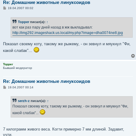
Re: Домашние животные линуксоидов
С
19.04.2007 00:02
о
о
б
Topper
писал(а):
↑
щ
е
вот как раз пару дней назад в жж выкладывал:
н
http://img292.imageshack.us.local/my.php?image=dha0074ne8.jpg
и
е
Показал своему коту, такому же рыжему, - он зевнул и мяукнул "Фи,
какой слабак"...
Topper
Бывший модератор
Re: Домашние животные линуксоидов
С
19.04.2007 00:14
о
о
б
serzh-z
писал(а):
↑
щ
е
Показал своему коту, такому же рыжему, - он зевнул и мяукнул "Фи,
н
и
какой слабак"...
е
7 килограмм живого веса. Когти примерно 7 мм длиной. Задавит,
учти.