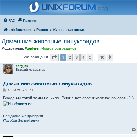
FAQ
Правила
unixforum.org
Разное
Жизнь в картинках
Домашние животные линуксоидов
Модераторы:
Warderer
,
Модераторы разделов
Страница
1
из
10
1
2
3
4
5
10
След.
294 сообщения
…
serg_sk
Бывший модератор
Домашние животные линуксоидов
С
05.04.2007 21:11
о
о
Вроде бы такой темы не было. Решил вот свое жывотнае показать %)
б
щ
е
н
и
Не ждали?! А я приперся!
е
Помойка Gentoo'шника
-------