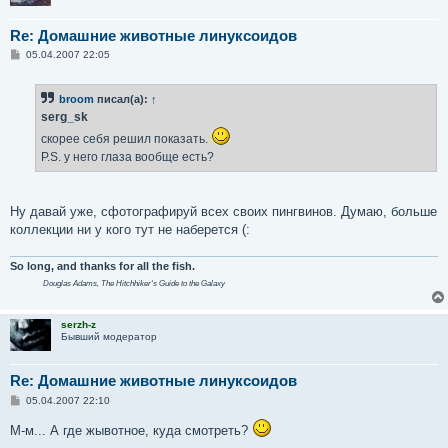
Re: Домашние животные линуксоидов
С
05.04.2007 22:05
о
о
б
broom
писал(а):
↑
щ
е
serg_sk
н
и
скорее себя решил показать.
е
P.S. у него глаза вообще есть?
Ну давай уже, сфотографируй всех своих пингвинов. Думаю, больше
коллекции ни у кого тут не наберется (:
So long, and thanks for all the fish.
Douglas Adams,
The Hitchhiker's Guide to the Galaxy
serzh-z
Бывший модератор
Re: Домашние животные линуксоидов
С
05.04.2007 22:10
о
о
М-м... А где жывотное, куда смотреть?
б
щ