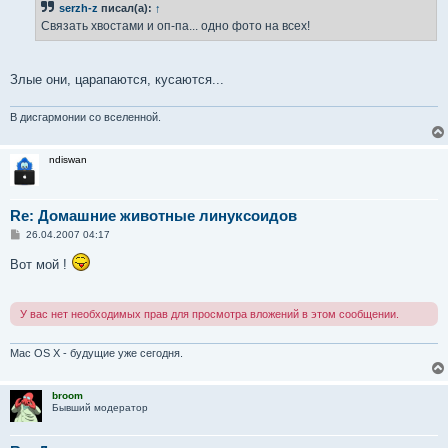
serzh-z
писал(а):
↑
щ
е
Связать хвостами и оп-па... одно фото на всех!
н
и
е
Злые они, царапаются, кусаются...
В дисгармонии со вселенной.
ndiswan
Re: Домашние животные линуксоидов
С
26.04.2007 04:17
о
о
Вот мой !
б
щ
е
н
У вас нет необходимых прав для просмотра вложений в этом сообщении.
и
е
Mac OS X - будущие уже сегодня.
broom
Бывший модератор