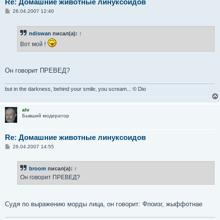
Re: Домашние животные линуксоидов
С
26.04.2007 12:40
о
о
б
ndiswan
писал(а):
↑
щ
е
Вот мой !
н
и
е
Он говорит ПРЕВЕД?
but in the darkness, behind your smile, you scream... © Dio
alv
Бывший модератор
Re: Домашние животные линуксоидов
С
26.04.2007 14:55
о
о
б
broom
писал(а):
↑
щ
е
Он говорит ПРЕВЕД?
н
и
е
Судя по выражению морды лица, он говорит: Фпоизг, жыффотнае