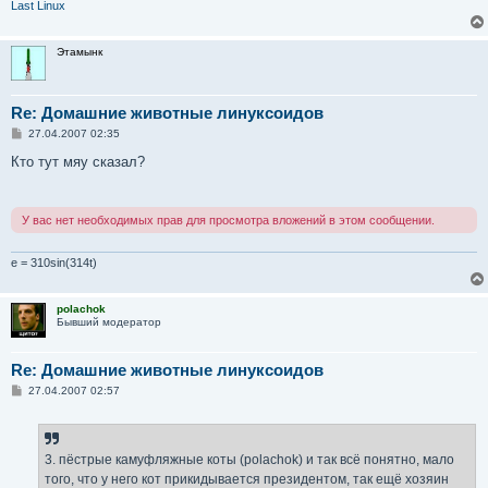
Last Linux
Этамынк
Re: Домашние животные линуксоидов
С
27.04.2007 02:35
о
о
Кто тут мяу сказал?
б
щ
е
н
У вас нет необходимых прав для просмотра вложений в этом сообщении.
и
е
e = 310sin(314t)
polachok
Бывший модератор
Re: Домашние животные линуксоидов
С
27.04.2007 02:57
о
о
б
щ
е
3. пёстрые камуфляжные коты (polachok) и так всё понятно, мало
н
того, что у него кот прикидывается президентом, так ещё хозяин
и