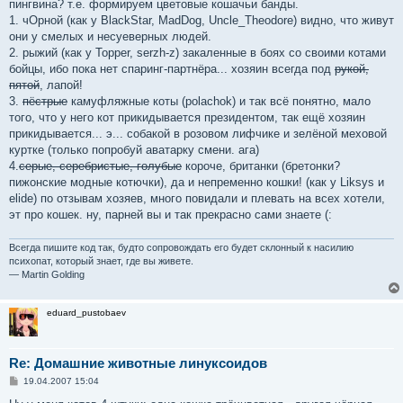
пингвина? т.е. формируем цветовые кошачьи банды.
1. чОрной (как у BlackStar, MadDog, Uncle_Theodore) видно, что живут
они у смелых и несуеверных людей.
2. рыжий (как у Topper, serzh-z) закаленные в боях со своими котами
бойцы, ибо пока нет спаринг-партнёра... хозяин всегда под
рукой,
пятой
, лапой!
3.
пёстрые
камуфляжные коты (polachok) и так всё понятно, мало
того, что у него кот прикидывается президентом, так ещё хозяин
прикидывается... э... собакой в розовом лифчике и зелёной меховой
куртке (только попробуй аватарку смени. ага)
4.
серые, серебристые, голубые
короче, британки (бретонки?
пижонские модные котючки), да и непременно кошки! (как у Liksys и
elide) по отзывам хозяев, много повидали и плевать на всех хотели,
эт про кошек. ну, парней вы и так прекрасно сами знаете (:
Всегда пишите код так, будто сопровождать его будет склонный к насилию
психопат, который знает, где вы живете.
— Martin Golding
eduard_pustobaev
Re: Домашние животные линуксоидов
С
19.04.2007 15:04
о
о