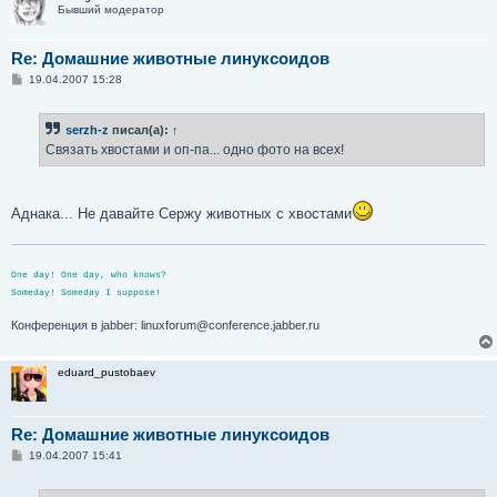
Бывший модератор
Re: Домашние животные линуксоидов
С
19.04.2007 15:28
о
о
б
serzh-z
писал(а):
↑
щ
е
Связать хвостами и оп-па... одно фото на всех!
н
и
е
Аднака... Не давайте Сержу животных с хвостами
One day! One day, who knows?
Someday! Someday I suppose!
Конференция в jabber: linuxforum@conference.jabber.ru
eduard_pustobaev
Re: Домашние животные линуксоидов
С
19.04.2007 15:41
о
о
б