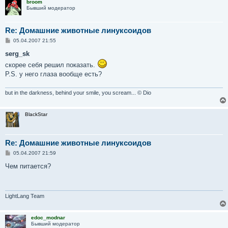
broom
Бывший модератор
Re: Домашние животные линуксоидов
С
05.04.2007 21:55
о
о
serg_sk
б
скорее себя решил показать.
щ
е
P.S. у него глаза вообще есть?
н
и
е
but in the darkness, behind your smile, you scream... © Dio
BlackStar
Re: Домашние животные линуксоидов
С
05.04.2007 21:59
о
о
Чем питается?
б
щ
е
н
и
LightLang Team
е
edoc_modnar
Бывший модератор