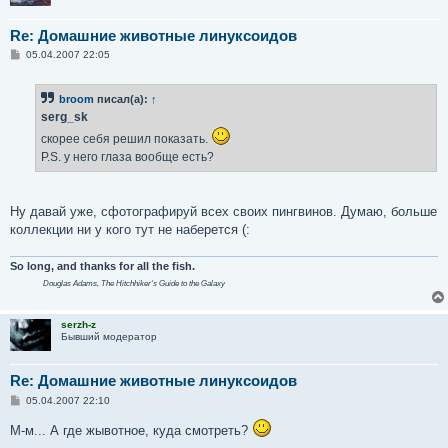
Re: Домашние животные линуксоидов
С
05.04.2007 22:05
о
о
б
broom
писал(а):
↑
щ
е
serg_sk
н
и
скорее себя решил показать.
е
P.S. у него глаза вообще есть?
Ну давай уже, сфотографируй всех своих пингвинов. Думаю, больше
коллекции ни у кого тут не наберется (:
So long, and thanks for all the fish.
Douglas Adams,
The Hitchhiker's Guide to the Galaxy
serzh-z
Бывший модератор
Re: Домашние животные линуксоидов
С
05.04.2007 22:10
о
о
М-м... А где жывотное, куда смотреть?
б
щ