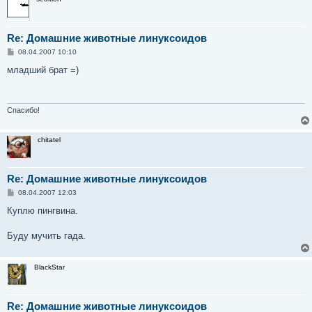
Re: Домашние животные линуксоидов
С
08.04.2007 10:10
о
о
младший брат =)
б
щ
е
н
и
Спасибо!
е
chitatel
Re: Домашние животные линуксоидов
С
08.04.2007 12:03
о
о
Куплю пингвина.
б
щ
е
Буду мучить гада.
н
и
е
BlackStar
Re: Домашние животные линуксоидов