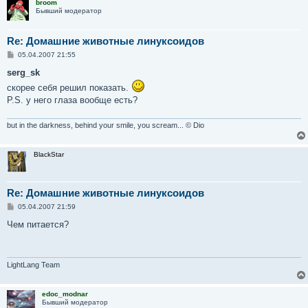
broom
Бывший модератор
Re: Домашние животные линуксоидов
С
05.04.2007 21:55
о
о
serg_sk
б
скорее себя решил показать.
щ
е
P.S. у него глаза вообще есть?
н
и
е
but in the darkness, behind your smile, you scream... © Dio
BlackStar
Re: Домашние животные линуксоидов
С
05.04.2007 21:59
о
о
Чем питается?
б
щ
е
н
и
LightLang Team
е
edoc_modnar
Бывший модератор