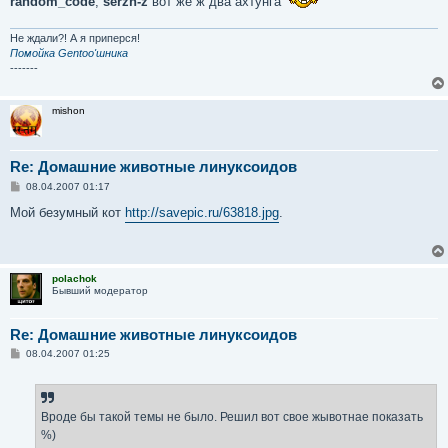
random_code
,
serzh-z
вот же ж два ахтунга
Не ждали?! А я приперся!
Помойка Gentoo'шника
-------
mishon
Re: Домашние животные линуксоидов
С
08.04.2007 01:17
о
о
Мой безумный кот
http://savepic.ru/63818.jpg
.
б
щ
е
н
и
polachok
е
Бывший модератор
Re: Домашние животные линуксоидов
С
08.04.2007 01:25
о
о
б
щ
е
Вроде бы такой темы не было. Решил вот свое жывотнае показать
н
%)
и