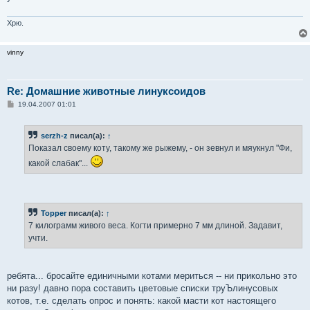
Хрю.
vinny
Re: Домашние животные линуксоидов
С
19.04.2007 01:01
о
о
б
serzh-z
писал(а):
↑
щ
е
Показал своему коту, такому же рыжему, - он зевнул и мяукнул "Фи,
н
и
какой слабак"...
е
Topper
писал(а):
↑
7 килограмм живого веса. Когти примерно 7 мм длиной. Задавит,
учти.
ребята... бросайте единичными котами мериться -- ни прикольно это
ни разу! давно пора составить цветовые списки труЪлинусовых
котов, т.е. сделать опрос и понять: какой масти кот настоящего