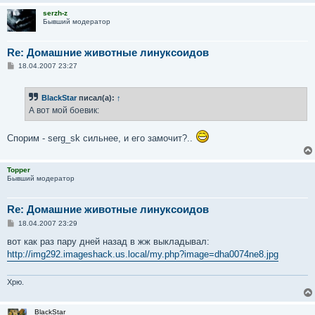
serzh-z
Бывший модератор
Re: Домашние животные линуксоидов
С
18.04.2007 23:27
о
о
б
BlackStar
писал(а):
↑
щ
е
А вот мой боевик:
н
и
е
Спорим - serg_sk сильнее, и его замочит?..
Topper
Бывший модератор
Re: Домашние животные линуксоидов
С
18.04.2007 23:29
о
о
вот как раз пару дней назад в жж выкладывал:
б
http://img292.imageshack.us.local/my.php?image=dha0074ne8.jpg
щ
е
н
и
Хрю.
е
BlackStar