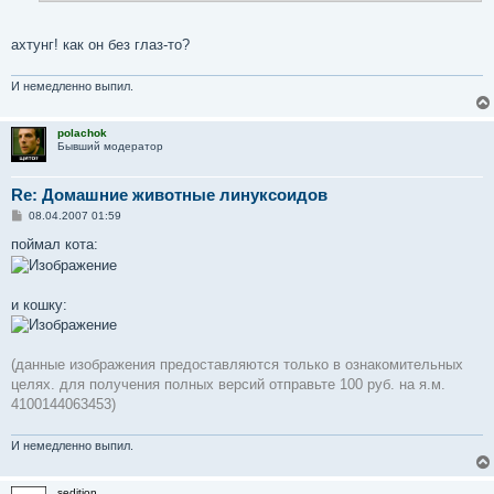
е
ахтунг! как он без глаз-то?
И немедленно выпил.
polachok
Бывший модератор
Re: Домашние животные линуксоидов
С
08.04.2007 01:59
о
о
поймал кота:
б
щ
е
н
и кошку:
и
е
(данные изображения предоставляются только в ознакомительных
целях. для получения полных версий отправьте 100 руб. на я.м.
4100144063453)
И немедленно выпил.
sedition