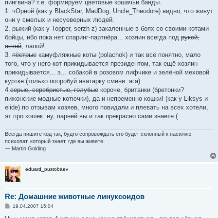
пингвина? т.е. формируем цветовые кошачьи банды.
1. чОрной (как у BlackStar, MadDog, Uncle_Theodore) видно, что живут
они у смелых и несуеверных людей.
2. рыжий (как у Topper, serzh-z) закаленные в боях со своими котами
бойцы, ибо пока нет спаринг-партнёра... хозяин всегда под
рукой,
пятой
, лапой!
3.
пёстрые
камуфляжные коты (polachok) и так всё понятно, мало
того, что у него кот прикидывается президентом, так ещё хозяин
прикидывается... э... собакой в розовом лифчике и зелёной меховой
куртке (только попробуй аватарку смени. ага)
4.
серые, серебристые, голубые
короче, британки (бретонки?
пижонские модные котючки), да и непременно кошки! (как у Liksys и
elide) по отзывам хозяев, много повидали и плевать на всех хотели,
эт про кошек. ну, парней вы и так прекрасно сами знаете (:
Всегда пишите код так, будто сопровождать его будет склонный к насилию
психопат, который знает, где вы живете.
— Martin Golding
eduard_pustobaev
Re: Домашние животные линуксоидов
С
19.04.2007 15:04
о
о