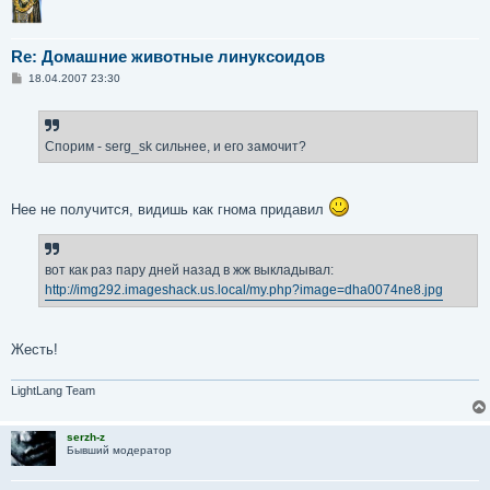
Re: Домашние животные линуксоидов
С
18.04.2007 23:30
о
о
б
щ
е
Спорим - serg_sk сильнее, и его замочит?
н
и
е
Нее не получится, видишь как гнома придавил
вот как раз пару дней назад в жж выкладывал:
http://img292.imageshack.us.local/my.php?image=dha0074ne8.jpg
Жесть!
LightLang Team
serzh-z
Бывший модератор