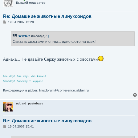
Бывший модератор
Re: Домашние животные линуксоидов
С
19.04.2007 15:28
о
о
б
serzh-z
писал(а):
↑
щ
е
Связать хвостами и оп-па... одно фото на всех!
н
и
е
Аднака... Не давайте Сержу животных с хвостами
One day! One day, who knows?
Someday! Someday I suppose!
Конференция в jabber: linuxforum@conference.jabber.ru
eduard_pustobaev
Re: Домашние животные линуксоидов
С
19.04.2007 15:41
о
о
б