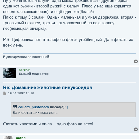
Ну у меня котов 4 штуки: одна кошка трёхцветная - другая чёрная,
б
один кот рыжий - второй рыжий с белым. Плюс у нас ещё кормятся
щ
е
соседская кошка(серая), и ещё один кот(белый).
н
Плюс к тому 3 собаки. Одна - маленькая и умная дворняжка, вторая -
и
е
тупорылый пекинес, третья - отмороженный на всю голову
пёс(немецкая овчарка).
P.S. Цифровика нет, в телефоне фотик угрёбищный. Да и фотать их
всех лень.
В дисгармонии со вселенной.
serzh-z
Бывший модератор
Re: Домашние животные линуксоидов
С
19.04.2007 15:10
о
о
б
eduard_pustobaev
писал(а):
↑
щ
е
Да и фотать их всех лень.
н
и
е
Связать хвостами и оп-па... одно фото на всех!
unflag