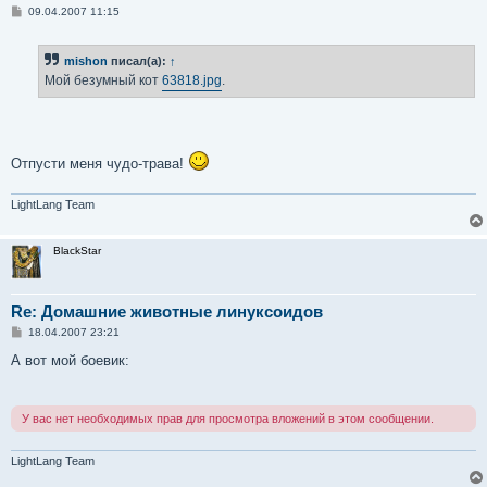
С
09.04.2007 11:15
о
о
б
mishon
писал(а):
↑
щ
е
Мой безумный кот
63818.jpg
.
н
и
е
Отпусти меня чудо-трава!
LightLang Team
BlackStar
Re: Домашние животные линуксоидов
С
18.04.2007 23:21
о
о
А вот мой боевик:
б
щ
е
н
У вас нет необходимых прав для просмотра вложений в этом сообщении.
и
е
LightLang Team