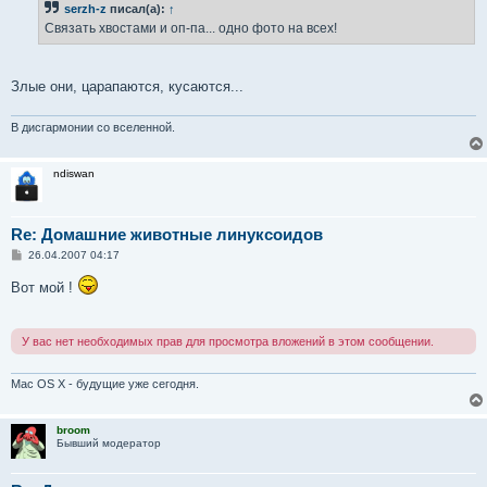
serzh-z
писал(а):
↑
щ
е
Связать хвостами и оп-па... одно фото на всех!
н
и
е
Злые они, царапаются, кусаются...
В дисгармонии со вселенной.
ndiswan
Re: Домашние животные линуксоидов
С
26.04.2007 04:17
о
о
Вот мой !
б
щ
е
н
У вас нет необходимых прав для просмотра вложений в этом сообщении.
и
е
Mac OS X - будущие уже сегодня.
broom
Бывший модератор