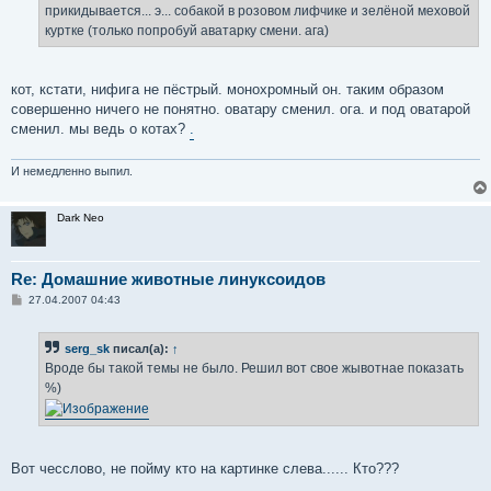
е
прикидывается... э... собакой в розовом лифчике и зелёной меховой
куртке (только попробуй аватарку смени. ага)
кот, кстати, нифига не пёстрый. монохромный он. таким образом
совершенно ничего не понятно. оватару сменил. ога. и под оватарой
сменил. мы ведь о котах?
.
И немедленно выпил.
Dark Neo
Re: Домашние животные линуксоидов
С
27.04.2007 04:43
о
о
б
serg_sk
писал(а):
↑
щ
е
Вроде бы такой темы не было. Решил вот свое жывотнае показать
н
%)
и
е
Вот чесслово, не пойму кто на картинке слева...... Кто???