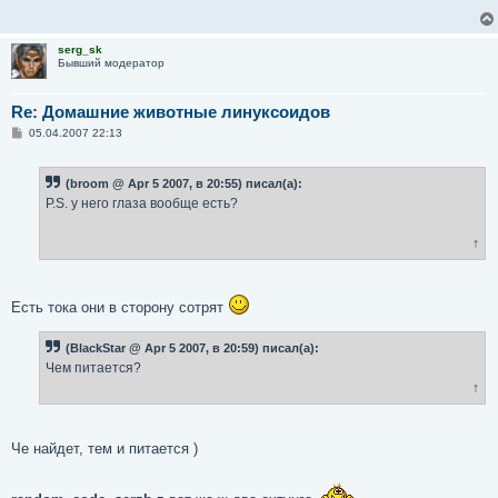
е
н
и
serg_sk
е
Бывший модератор
Re: Домашние животные линуксоидов
С
05.04.2007 22:13
о
о
б
(broom @ Apr 5 2007, в 20:55) писал(а):
щ
е
P.S. у него глаза вообще есть?
н
и
е
↑
Есть тока они в сторону сотрят
(BlackStar @ Apr 5 2007, в 20:59) писал(а):
Чем питается?
↑
Че найдет, тем и питается )