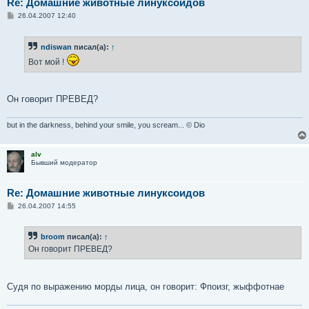
Re: Домашние животные линуксоидов
С
26.04.2007 12:40
о
о
б
ndiswan
писал(а):
↑
щ
е
Вот мой !
н
и
е
Он говорит ПРЕВЕД?
but in the darkness, behind your smile, you scream... © Dio
alv
Бывший модератор
Re: Домашние животные линуксоидов
С
26.04.2007 14:55
о
о
б
broom
писал(а):
↑
щ
е
Он говорит ПРЕВЕД?
н
и
е
Судя по выражению морды лица, он говорит: Фпоизг, жыффотнае