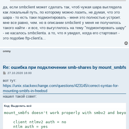
да, если smbclient может сделать так, чтоб чужая шара выглядела
как локальный путь, по которому можно лазить, не думая, что это
шара - то есть таки подмонтировать - меня это полностью устроит.
мне все равно, чем. но в описании smbclient у меня не получилось
такого найти - и все, что выгуглилось на тему "подмонтировать шару"
- не касалось smbclienta. а то, что я увидел, когда его стартовал -
это подобие ftp-client'а...
ommy
Re: ошибка при подключении smb-shares by mount_smbfs
С
27.10.2020 16:00
о
о
вот тут:
б
https://unix.stackexchange.com/questions/423145/correct-syntax-for-
щ
е
mounting-smbfs-in-freebsd
н
нашел такой совет:
и
е
Код:
Выделить всё
mount_smbfs doesn't work properly with smbv2 and beyon
    client ntlmv2 auth = no

    ntlm auth = yes
