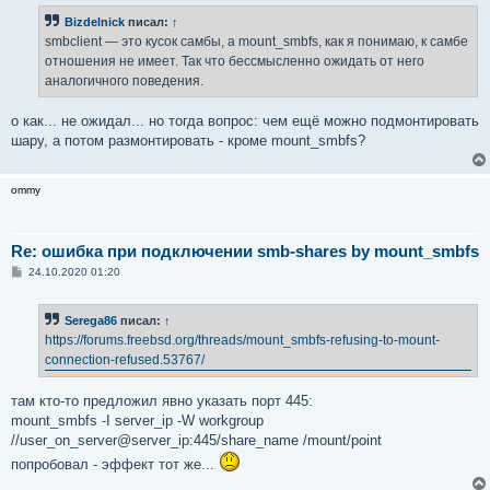
б
Bizdelnick
писал:
↑
щ
е
smbclient — это кусок самбы, а mount_smbfs, как я понимаю, к самбе
н
отношения не имеет. Так что бессмысленно ожидать от него
и
е
аналогичного поведения.
о как... не ожидал... но тогда вопрос: чем ещё можно подмонтировать
шару, а потом размонтировать - кроме mount_smbfs?
ommy
Re: ошибка при подключении smb-shares by mount_smbfs
С
24.10.2020 01:20
о
о
б
Serega86
писал:
↑
щ
е
https://forums.freebsd.org/threads/mount_smbfs-refusing-to-mount-
н
connection-refused.53767/
и
е
там кто-то предложил явно указать порт 445:
mount_smbfs -I server_ip -W workgroup
//user_on_server@server_ip:445/share_name /mount/point
попробовал - эффект тот же...