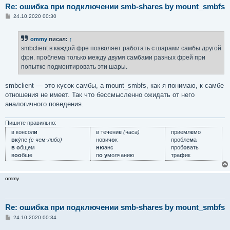
Re: ошибка при подключении smb-shares by mount_smbfs
С
24.10.2020 00:30
о
о
б
ommy
писал:
↑
щ
е
smbclient в каждой фре позволяет работать с шарами самбы другой
н
фри. проблема только между двумя самбами разных фрей при
и
е
попытке подмонтировать эти шары.
smbclient — это кусок самбы, а mount_smbfs, как я понимаю, к самбе
отношения не имеет. Так что бессмысленно ожидать от него
аналогичного поведения.
Пишите правильно:
в консол
и
в течени
е
(часа)
приемл
е
мо
вк
у́пе
(с чем-либо)
нович
о
к
пробле
м
а
в о
бщем
ню
анс
проб
о
вать
в
оо
бще
п
о у
молчанию
тра
ф
ик
ommy
Re: ошибка при подключении smb-shares by mount_smbfs
С
24.10.2020 00:34
о
о