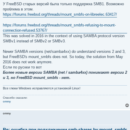
У FreeBSD старых версий была только поддержка SMB1. Возможно
проблема в этом.
https://forums.freebsd.org/threads/mount_smbfs-on-libreelec.63417/
https://forums.freebsd.org/threads/mount_smbfs-refusing-to-mount-
connection-refused.53767/
This was solved in 2016 in the context of using SAMBA protocol version
SMBv1 instead of SMBv2 or SMBv3.
Newer SAMBA versions (net/samba4xx) do understand versions 2 and 3,
but FreeBSD's mount_smbfs does not. So today, the solution from May
2016 does not work anymore.
Если по рускки то вот
Более новые версии SAMBA (net / samba4xx) понимают версии 2
и 3, но FreeBSD mount_smbfs - нет.
Все глюки Windows исправляются установкой Linux!
Спасибо сказали:
ommy
ommy
Re: ошибка при подключении smb-shares by mount_smbfs