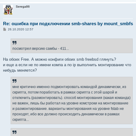
Serega86
Re: ошибка при подключении smb-shares by mount_smbfs
С
26.10.2020 12:57
о
о
б
щ
е
посмотрел версию самбы - 411...
н
и
е
На обоих Free. А можно конфиги обоих smb freebsd глянуть?
и еще а если не по имени компа а по ip выполнить монтирование что
нибудь меняется?
мне критично именно подмонтировать командой динамически, из
скрипта, потом поработать в рамках скрипта с этой шарой и
отключить (размонтировать). способ монтирования (какая команда)
не важен, лишь бы работал на уровне комстроки на монтирование
и размонтирование. варианты монтирования на уровне fstab не
проходят, ибо все должно происходить динамически в рамках
скрипта...