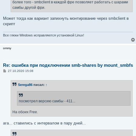
более того - smbclient в каждой фре позволяет работать с шарами
самбы другой фри.
Может тогда как вариант запихнуть монтирование через smbclient в
скрипт
Все глюки Windows исправляются установкой Linux!
ommy
Re: ошибка при подключении smb-shares by mount_smbfs
С
27.10.2020 15:08
о
о
б
Serega86
писал:
↑
щ
е
н
и
е
посмотрел версию самбы - 411...
На обоих Free.
ага... ставились с интервалом в пару дней...