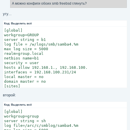
А можно конфиги обоих smb freebsd глянуть?
угу...
Код:
Выделить всё
[global]

workgroup=GROUP

server string = b1

log file = /w/logs/smb/samba4.%m

max log size = 5000

realm=group.local

netbios name=b1

security = user

hosts allow 192.168.1., 192.168.100.

interfaces = 192.168.100.231/24

local master = no

domain master = no

[sites]

comment = sites

второй:
path = /w/sites

browseable = yes

public = no

Код:
Выделить всё
writable = yes

[global]

printable = no

workgroup=group

guest ok = no

server string = sh

valid users = ....
log file=/arc/c/smblog/samba4.%m
