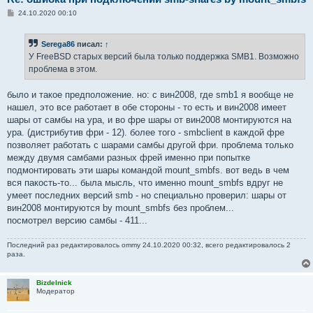
С
24.10.2020 00:10
о
о
б
Serega86
писал:
↑
щ
е
У FreeBSD старых версий была только поддержка SMB1. Возможно
н
проблема в этом.
и
е
было и такое предположение. но: с вин2008, где smb1 я вообще не
нашел, это все работает в обе стороны - то есть и вин2008 имеет
шары от самбы на ура, и во фре шары от вин2008 монтируются на
ура. (дистрибутив фри - 12). более того - smbclient в каждой фре
позволяет работать с шарами самбы другой фри. проблема только
между двумя самбами разных фрей именно при попытке
подмонтировать эти шары командой mount_smbfs. вот ведь в чем
вся пакость-то... была мысль, что именно mount_smbfs вдруг не
умеет последних версий smb - но специально проверил: шары от
вин2008 монтируются by mount_smbfs без проблем...
посмотрел версию самбы - 411...
Последний раз редактировалось
ommy
24.10.2020 00:32, всего редактировалось 2
раза.
Bizdelnick
Модератор