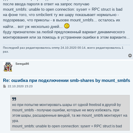
после ввода пароля в ответ на запрос получаю
mount_smbfs: unable to open connection: syserr = RPC struct is bad
на фоне того, что smbclient ту же шару показывает нормально -
подозреваю, что приколы - в вызове mount_smbfs... осталось их
найти... вот уж несколько дней...
буду признателен за любой предложенный вариант динамического
монтирования или за помощь в устранении ошибки в этом варианте...
Последний раз редактировалось
ommy
24.10.2020 00:14, всего редактировалось 1
раз.
Serega86
Re: ошибка при подключении smb-shares by mount_smbfs
С
22.10.2020 15:23
о
о
б
щ
е
но при попытке монтировать шары от одной freebsd в другой by
н
mount_smbfs - получаю ошибки, которые не могу избежать. при
и
е
этом шары, расшаренные виндой, та же mount_smbfs монтирует на
ура.
mount_smbfs: unable to open connection: syserr = RPC struct is bad