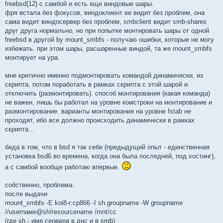
freebsd(12) c самбой и есть еще виндовые шары.
фря встала без фокусов, виндоклиент ее видит без проблем, она
сама видит виндосервер без проблем, smbclient видит smb-shares
друг друга нормально, но при попытке монтировать шары от одной
freebsd в другой by mount_smbfs - получаю ошибки, которые не могу
избежать. при этом шары, расшаренные виндой, та же mount_smbfs
монтирует на ура.
мне критично именно подмонтировать командой динамически, из
скрипта, потом поработать в рамках скрипта с этой шарой и
отключить (размонтировать). способ монтирования (какая команда)
не важен, лишь бы работал на уровне комстроки на монтирование и
размонтирование. варианты монтирования на уровне fstab не
проходят, ибо все должно происходить динамически в рамках
скрипта...
беда в том, что в bsd я так себе (предыдущий опыт - единственная
установка bsd6 во времена, когда она была последней, под хостинг),
а с самбой вообще работаю впервые.
собственно, проблема:
после выдачи
mount_smbfs -E koi8-r:cp866 -I sh.groupname -W groupname
//usernаме@sh/resourcename /mnt/cc
(где sh - имя сервера в днс и в smb)