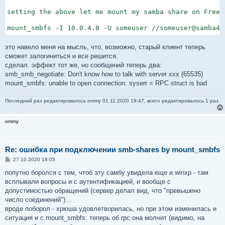
setting the above let me mount my samba share on FreeB
mount_smbfs -I 10.0.4.8 -U someuser //someuser@samba4/
это навело меня на мысль, что, возможно, старый клиент теперь
сможет залогиниться и все решится.
сделал. эффект тот же, но сообщений теперь два:
smb_smb_negotiate: Don't know how to talk with server xxx (65535)
mount_smbfs: unable to open connection: syserr = RPC struct is bad
Последний раз редактировалось
ommy
01.11.2020 19:47, всего редактировалось 1 раз.
ommy
Re: ошибка при подключении smb-shares by mount_smbfs
С
27.10.2020 18:05
о
о
попутно боролся с тем, чтоб эту самбу увидела еще и winxp - там
б
всплывали вопросы и с аутентификацией, и вообще с
щ
е
допустимостью обращений (сервер делал вид, что "превышено
н
число соединений")...
и
е
вроде поборол - хрюша удовлетворилась, но при этом изменилась и
ситуация и с mount_smbfs: теперь об rpc она молчит (видимо, на