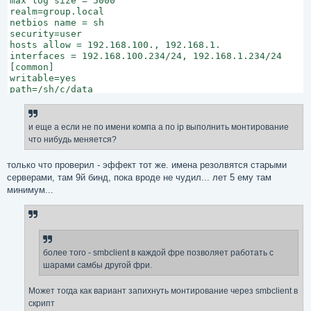
max log size = 5000

realm=group.local

netbios name = sh

security=user

hosts allow = 192.168.100., 192.168.1.

interfaces = 192.168.100.234/24, 192.168.1.234/24

[common]

writable=yes

path=/sh/c/data

comment=home

browseable=yes

public=no

и еще а если не по имени компа а по ip выполнить монтирование
что нибудь меняется?
только что проверил - эффект тот же. имена резолвятся старыми
серверами, там 9й бинд, пока вроде не чудил... лет 5 ему там
минимум...
более того - smbclient в каждой фре позволяет работать с
шарами самбы другой фри.
Может тогда как вариант запихнуть монтирование через smbclient в
скрипт