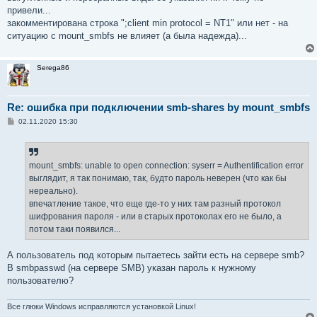
привели...
[sites]

закомментирована строка ";client min protocol = NT1" или нет - на
comment = sites

ситуацию с mount_smbfs не влияет (а была надежда)...
path = /w/sites

browseable = yes

public = no

Serega86
writable = yes

printable = no

guest ok = no

Re: ошибка при подключении smb-shares by mount_smbfs
valid users =...

С
02.11.2020 15:30
о
о
б
щ
е
mount_smbfs: unable to open connection: syserr = Authentification error
н
выглядит, я так понимаю, так, будто пароль неверен (что как бы
и
е
нереально).
впечатление такое, что еще где-то у них там разный протокол
шифрования пароля - или в старых протоколах его не было, а
потом таки появился...
А пользователь под которым пытаетесь зайти есть на сервере smb?
В smbpasswd (на сервере SMB) указан пароль к нужному
пользователю?
Все глюки Windows исправляются установкой Linux!