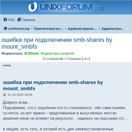
FAQ
Правила
unixforum.org
Практические вопросы
Администрирование
Администрирование для начинающих
ошибка при подключении smb-shares by
mount_smbfs
Модераторы:
SLEDopit
,
Модераторы разделов
12 сообщений • Страница
1
из
1
ommy
ошибка при подключении smb-shares by
mount_smbfs
С
21.10.2020 18:09
о
о
Доброго всем...
б
Подозреваю, что с подобным кто-то сталкивался - ибо сама ошибка
щ
е
гуглится, но вот прикол - предложенные в выгугленных местах
н
решения никак не влияют на результат... надеюсь на подсказки тут...
и
е
в общем, есть сеть, в которой есть две свежеустановленные