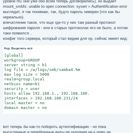
уровне nt1 они уже обо всем теперь договорились), но выдает
mount_smbfs: unable to open connection: syserr = Authentification error
выглядит, я так понимаю, так, будто пароль неверен (что как бы
нереально).
впечатление такое, что еще где-то у них там разный протокол
шифрования пароля - или в старых протоколах его не было, а потом
таки появился...
конфиг того сервера, который стал видим для xp, сейчас имеет вид:
Код:
Выделить всё
[global]

workgroup=GROUP

server string = b1

log file = /w/logs/smb/samba4.%m

max log size = 5000

realm=group.local

netbios name=b1

security = user

hosts allow 192.168.1., 192.168.100.

interfaces = 192.168.100.231/24

local master = no

domain master = no

;for xp:

server min protocol = NT1

;client min protocol = NT1

вот теперь бы как-то побороть аутентификацию - но пока
ntlm auth = ntlmv1-permitted

выгугленные и перебранные виды ее указания ни к чему не