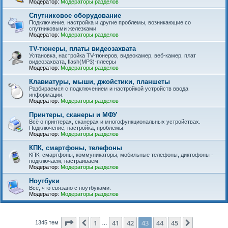
Модератор:
Модераторы разделов
Спутниковое оборудование
Подключение, настройка и другие проблемы, возникающие со
спутниковыми железками
Модератор:
Модераторы разделов
TV-тюнеры, платы видеозахвата
Установка, настройка TV-тюнеров, видеокамер, веб-камер, плат
видеозахвата, flash(MP3)-плееры
Модератор:
Модераторы разделов
Клавиатуры, мыши, джойстики, планшеты
Разбираемся с подключением и настройкой устройств ввода
информации.
Модератор:
Модераторы разделов
Принтеры, сканеры и МФУ
Всё о принтерах, сканерах и многофункциональных устройствах.
Подключение, настройка, проблемы.
Модератор:
Модераторы разделов
КПК, смартфоны, телефоны
КПК, смартфоны, коммуникаторы, мобильные телефоны, диктофоны -
подключаем, настраиваем.
Модератор:
Модераторы разделов
Ноутбуки
Всё, что связано с ноутбуками.
Модератор:
Модераторы разделов
Страница
43
из
45
1
41
42
43
44
45
Пред.
След.
1345 тем
…