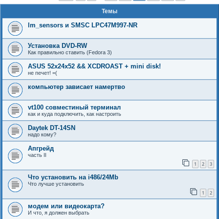
Темы
lm_sensors и SMSC LPC47M997-NR
Установка DVD-RW
Как правильно ставить (Fedora 3)
ASUS 52x24x52 && XCDROAST + mini disk!
не печет! =(
компьютер зависает намертво
vt100 совместиный терминал
как и куда подключить, как настроить
Daytek DT-14SN
надо кому?
Апгрейд
часть II
1
2
3
Что установить на i486/24Mb
Что лучше установить
1
2
модем или видеокарта?
И что, я должен выбрать