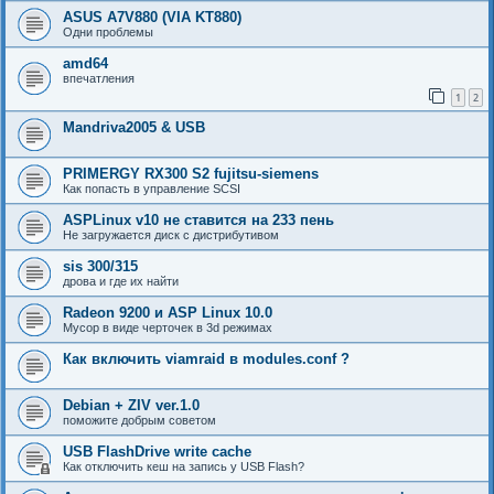
ASUS A7V880 (VIA KT880)
Одни проблемы
amd64
впечатления
1
2
Mandriva2005 & USB
PRIMERGY RX300 S2 fujitsu-siemens
Как попасть в управление SCSI
ASPLinux v10 не ставится на 233 пень
Не загружается диск с дистрибутивом
sis 300/315
дрова и где их найти
Radeon 9200 и ASP Linux 10.0
Мусор в виде черточек в 3d режимах
Как включить viamraid в modules.conf ?
Debian + ZIV ver.1.0
поможите добрым советом
USB FlashDrive write cache
Как отключить кеш на запись у USB Flash?