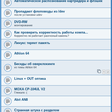
Автоматическое распознование картридера и флэшек
Пропадают флоповоды из /dev
после установки udev
DVD-RW
монтирование
Как проверить корректность работы компа...
Корректно ли работает раогноный камень?
Линукс теряет память
Athlon 64
Беседы об оверклокинге
из темы Athlon 64
1
2
Linux + OUT оптика
MOXA CP-104UL V2
Глюкало :(
Abit AN8
Странная штука с разделом