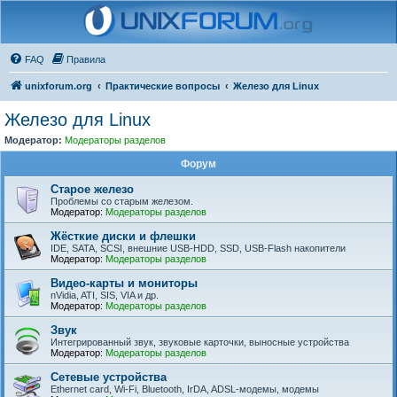
FAQ
Правила
unixforum.org
Практические вопросы
Железо для Linux
Железо для Linux
Модератор:
Модераторы разделов
Форум
Старое железо
Проблемы со старым железом.
Модератор:
Модераторы разделов
Жёсткие диски и флешки
IDE, SATA, SCSI, внешние USB-HDD, SSD, USB-Flash накопители
Модератор:
Модераторы разделов
Видео-карты и мониторы
nVidia, ATI, SIS, VIA и др.
Модератор:
Модераторы разделов
Звук
Интегрированный звук, звуковые карточки, выносные устройства
Модератор:
Модераторы разделов
Сетевые устройства
Ethernet card, Wi-Fi, Bluetooth, IrDA, ADSL-модемы, модемы