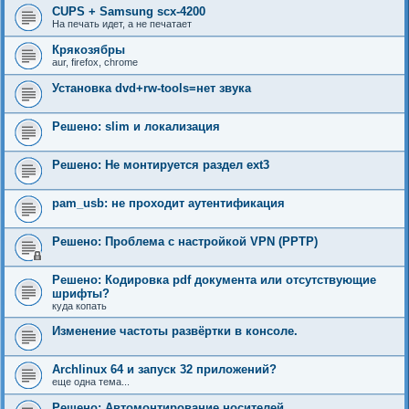
CUPS + Samsung scx-4200
На печать идет, а не печатает
Крякозябры
aur, firefox, chrome
Установка dvd+rw-tools=нет звука
Решено: slim и локализация
Решено: Не монтируется раздел ext3
pam_usb: не проходит аутентификация
Решено: Проблема с настройкой VPN (PPTP)
Решено: Кодировка pdf документа или отсутствующие
шрифты?
куда копать
Изменение частоты развёртки в консоле.
Archlinux 64 и запуск 32 приложений?
еще одна тема...
Решено: Автомонтирование носителей