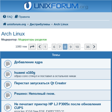
FAQ
Правила
unixforum.org
Дистрибутивы
Arch Linux
Arch Linux
Модератор:
Модераторы разделов
Страница
8
из
36
1
6
7
8
9
10
36
Пред.
След.
1080 тем
…
…
Темы
Добавление ядра
huawei e160g
образ core стянул и поставил а остальное никак
Перестал запускаться Qt Creator
Решено: Неполный гном.
Не печатает принтер HP LJ P3005x после обновления
CUPS
error.log: [CGI] Saw EOF, EXPECTED '}'!