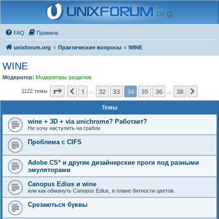
FAQ
Правила
unixforum.org
Практические вопросы
WINE
WINE
Модератор:
Модераторы разделов
Страница
34
из
38
1
32
33
34
35
36
38
Пред.
След.
1122 темы
…
…
Темы
wine + 3D + via unichrome? Работает?
Не хочу наступить на грабли
Проблема с CIFS
Adobe CS* и другие дизайнерские проги под разными
эмуляторами
Canopus Edius и wine
или как обмануть Canopus Edius, в плане битности цветов.
Срезаються буквы