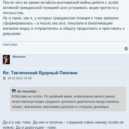
После чего во время китайско-вьетнамской войны ребята с особо
активной гражданской позицией шли устраивать акции протеста у
посольства.
Ну а такие, как я, у которых гражданская позиция к тому времени
сформировалась -
а пошли они все
, покупали в близлежащем
магазине водку и отправлялись в общагу продолжать и приставать к
девушкам
Last Linux
Bluetooth
Re: Тактический Ядерный Пингвин
С
18.12.2011 15:09
о
о
б
alv
писал(а):
↑
щ
е
В Москве не особо. По крайней мере, в магазинах моего раена
н
качественная водка среднего ценового диапазона представлена
и
е
лучше, чем всякие неразумно дорогие и страшно дешёвые.
Да и у нас тоже. Да оно и логично - страшное говно никому особо не
нужно. Да и дорогущее - тоже.