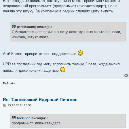
Вот никогда не понимал, как вкус пива может нравиться? Может я
неправильный программист (программист+пиво=стандарт), но не
люблю эту штуку. За компанию в редких случаях могу выпить.
(Brainsburn) писал(а):
С безалкогольного похмелья нету, поэтому и пью только его, если,
конечно, нету компота
Ага! Компот приоритетнее - поддерживаю
UPD за последний год могу вспомнить только 2 раза, когда выпил
пива... я даже коньяк чаще пью
FlySnake
Re: Тактический Ядерный Пингвин
С
15.12.2011 13:50
о
о
б
NickLion
писал(а):
↑
щ
е
программист+пиво=стандарт
н