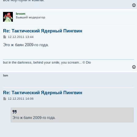
broom
Бывший модератор
Re: Тактический Ядерный Пингвин
С
12.12.2011 13:44
о
о
Это ж баян 2009-го года.
б
щ
е
н
и
but in the darkness, behind your smile, you scream... © Dio
е
Ism
Re: Тактический Ядерный Пингвин
С
12.12.2011 14:06
о
о
б
щ
е
Это ж баян 2009-го года.
н
и
е