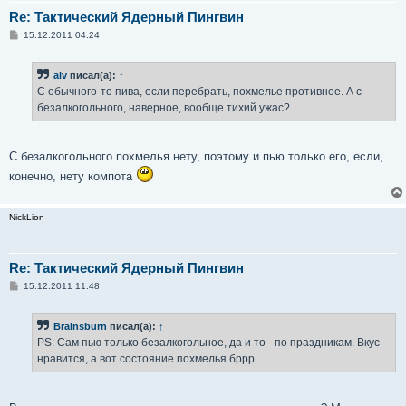
Re: Тактический Ядерный Пингвин
С
15.12.2011 04:24
о
о
б
alv
писал(а):
↑
щ
е
С обычного-то пива, если перебрать, похмелье противное. А с
н
безалкогольного, наверное, вообще тихий ужас?
и
е
С безалкогольного похмелья нету, поэтому и пью только его, если,
конечно, нету компота
NickLion
Re: Тактический Ядерный Пингвин
С
15.12.2011 11:48
о
о
б
Brainsburn
писал(а):
↑
щ
е
PS: Сам пью только безалкогольное, да и то - по праздникам. Вкус
н
нравится, а вот состояние похмелья бррр....
и
е