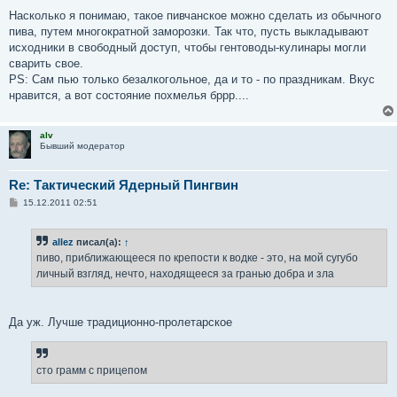
о
о
Насколько я понимаю, такое пивчанское можно сделать из обычного
б
пива, путем многократной заморозки. Так что, пусть выкладывают
щ
е
исходники в свободный доступ, чтобы гентоводы-кулинары могли
н
сварить свое.
и
е
PS: Сам пью только безалкогольное, да и то - по праздникам. Вкус
нравится, а вот состояние похмелья бррр....
alv
Бывший модератор
Re: Тактический Ядерный Пингвин
С
15.12.2011 02:51
о
о
б
allez
писал(а):
↑
щ
е
пиво, приближающееся по крепости к водке - это, на мой сугубо
н
личный взгляд, нечто, находящееся за гранью добра и зла
и
е
Да уж. Лучше традиционно-пролетарское
сто грамм с прицепом