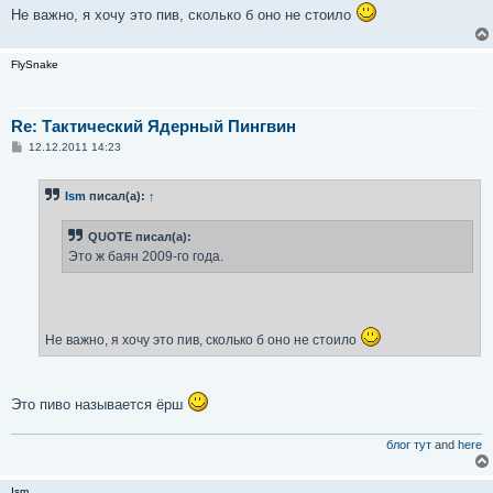
Не важно, я хочу это пив, сколько б оно не стоило
FlySnake
Re: Тактический Ядерный Пингвин
С
12.12.2011 14:23
о
о
б
Ism
писал(а):
↑
щ
е
н
QUOTE писал(а):
и
е
Это ж баян 2009-го года.
Не важно, я хочу это пив, сколько б оно не стоило
Это пиво называется ёрш
блог тут
and
here
Ism