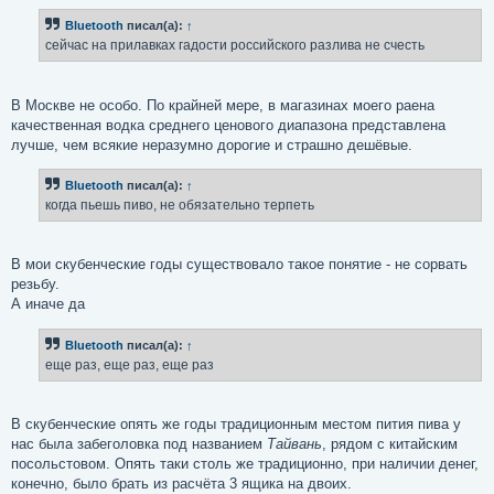
о
б
Bluetooth
писал(а):
↑
щ
е
сейчас на прилавках гадости российского разлива не счесть
н
и
е
В Москве не особо. По крайней мере, в магазинах моего раена
качественная водка среднего ценового диапазона представлена
лучше, чем всякие неразумно дорогие и страшно дешёвые.
Bluetooth
писал(а):
↑
когда пьешь пиво, не обязательно терпеть
В мои скубенческие годы существовало такое понятие - не сорвать
резьбу.
А иначе да
Bluetooth
писал(а):
↑
еще раз, еще раз, еще раз
В скубенческие опять же годы традиционным местом пития пива у
нас была забеголовка под названием
Тайвань
, рядом с китайским
посольстовом. Опять таки столь же традиционно, при наличии денег,
конечно, было брать из расчёта 3 ящика на двоих.