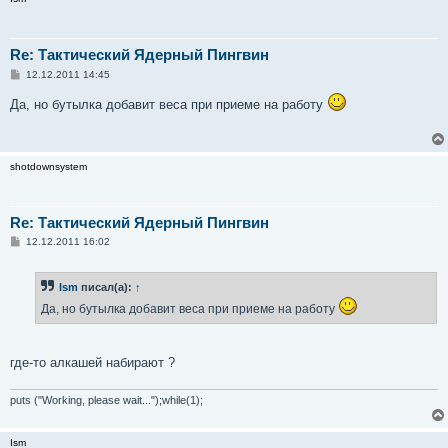
Re: Тактический Ядерный Пингвин
С
12.12.2011 14:45
о
о
Да, но бутылка добавит веса при приеме на работу
б
щ
е
н
и
shotdownsystem
е
Re: Тактический Ядерный Пингвин
С
12.12.2011 16:02
о
о
б
Ism
писал(а):
↑
щ
е
Да, но бутылка добавит веса при приеме на работу
н
и
е
где-то алкашей набирают ?
puts ("Working, please wait...");while(1);
Ism