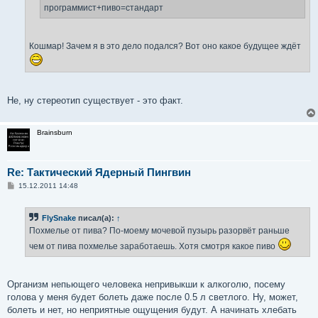
е
программист+пиво=стандарт
Кошмар! Зачем я в это дело подался? Вот оно какое будущее ждёт
Не, ну стереотип существует - это факт.
Brainsburn
Re: Тактический Ядерный Пингвин
С
15.12.2011 14:48
о
о
б
FlySnake
писал(а):
↑
щ
е
Похмелье от пива? По-моему мочевой пузырь разорвёт раньше
н
и
чем от пива похмелье заработаешь. Хотя смотря какое пиво
е
Организм непьющего человека непривыкши к алкоголю, посему
голова у меня будет болеть даже после 0.5 л светлого. Ну, может,
болеть и нет, но неприятные ощущения будут. А начинать хлебать