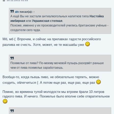
16.12.2011 01:03
о
о
б
alv
писал(а):
↑
щ
е
А ещё Вы не застали антиалкогольных напитков типа
Настойка
н
имбирная
или
Украинская степная
.
и
е
Похоже, именно у их производителей учились британские учёные -
создатели сего чуда.
Мб, мб (: Впрочем, и сейчас на прилавках гадости российского
разлива не счесть. Хотя, может, не те масшабы уже
Похмелье от пива? По-моему мочевой пузырь разорвёт раньше
чем от пива похмелье заработаешь.
Вообще-то, когда пьешь пиво, не обязательно терпеть, можно
сходить, облегчиться (: А потом еще раз, еще раз, еще раз
Помню, во времена тупой молодости мы втроем брали 10 литров
гадкого пива. И ничего. Похмелье было вполне себе отвратительное