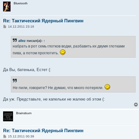
Bluetooth
Re: Тактический Ядерный Пингвин
С
14.12.2011 23:16
о
о
б
allez
писал(а):
↑
щ
е
набрать в рот семь глотков водки, разбавить их двумя глотками
н
и
пива, а потом проглотить.
е
Да Вы, батенька, Естет (:
Не пили, говорите? Не думаю, что много потеряли.
Да уж. Представьте, не капельки не жалею об этом (:
Brainsburn
Re: Тактический Ядерный Пингвин
С
15.12.2011 00:39