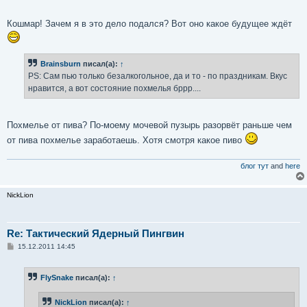
и
е
Кошмар! Зачем я в это дело подался? Вот оно какое будущее ждёт
Brainsburn
писал(а):
↑
PS: Сам пью только безалкогольное, да и то - по праздникам. Вкус
нравится, а вот состояние похмелья бррр....
Похмелье от пива? По-моему мочевой пузырь разорвёт раньше чем
от пива похмелье заработаешь. Хотя смотря какое пиво
блог тут
and
here
NickLion
Re: Тактический Ядерный Пингвин
С
15.12.2011 14:45
о
о
б
FlySnake
писал(а):
↑
щ
е
н
NickLion
писал(а):
↑
и