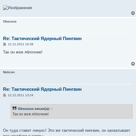
Obscurus
Re: Тактический Ядерный Пингвин
С
12.12.2011 10:39
о
о
Так он жеж яблочник!
б
щ
е
н
и
NickLion
е
Re: Тактический Ядерный Пингвин
С
12.12.2011 13:24
о
о
б
Obscurus
писал(а):
↑
щ
е
Так он жеж яблочник!
н
и
е
Он туда ставит линукс! Это же тактический пингвин, он захватывает
все ноутбуки и компы.