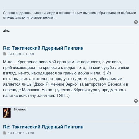
щ
е
н
и
Солнце садилось в море, а люди с неоконченным высшим образованием выбегали
е
оттуда, думая, что море закипит.
allez
Re: Тактический Ядерный Пингвин
С
13.12.2011 13:06
о
о
М-да... Крепленое пиво мой организм не переносит, а уж пиво,
б
приближающееся по крепости к водке - это, на мой сугубо личный
щ
е
взгляд, нечто, находящееся за гранью добра и зла. :) Из
н
шотландских алкогольных продуктов для меня удобоваримым
и
е
является лишь "Джон Ячменное Зерно" за авторством Бернса и в
переводе Маршака. Но вот русская аббревиатура у предметного
напитка воистину зачетная: ТЯП. :)
Bluetooth
Re: Тактический Ядерный Пингвин
С
13.12.2011 21:58
о