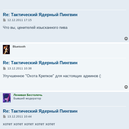
Re: Тактический Ядерный Пингвин
С
12.12.2011 17:15
о
о
Что вы, ценителей изысканного пива
б
щ
е
н
и
Bluetooth
е
Re: Тактический Ядерный Пингвин
С
13.12.2011 10:38
о
о
Улучшенное "Охота Крепкое" для настоящих админов (:
б
щ
е
н
и
Ленивая Бестолочь
е
Бывший модератор
Re: Тактический Ядерный Пингвин
С
13.12.2011 10:44
о
о
хотет хотет хотет хотет хотет
б