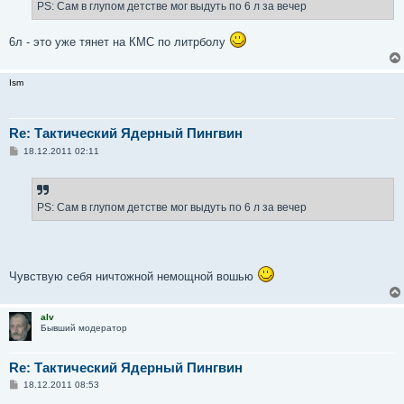
PS: Сам в глупом детстве мог выдуть по 6 л за вечер
6л - это уже тянет на КМС по литрболу
Ism
Re: Тактический Ядерный Пингвин
С
18.12.2011 02:11
о
о
б
щ
е
PS: Сам в глупом детстве мог выдуть по 6 л за вечер
н
и
е
Чувствую себя ничтожной немощной вошью
alv
Бывший модератор
Re: Тактический Ядерный Пингвин
С
18.12.2011 08:53
о