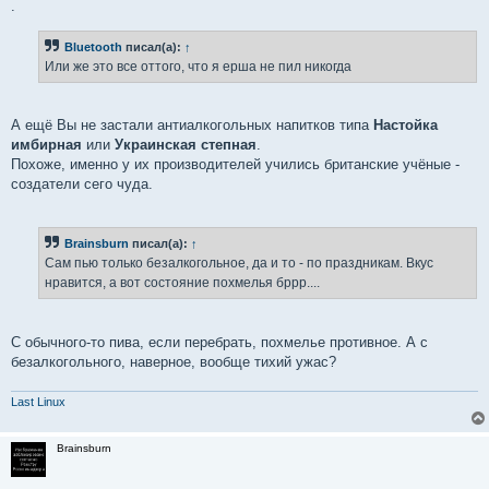
.
Bluetooth
писал(а):
↑
Или же это все оттого, что я ерша не пил никогда
А ещё Вы не застали антиалкогольных напитков типа
Настойка
имбирная
или
Украинская степная
.
Похоже, именно у их производителей учились британские учёные -
создатели сего чуда.
Brainsburn
писал(а):
↑
Сам пью только безалкогольное, да и то - по праздникам. Вкус
нравится, а вот состояние похмелья бррр....
С обычного-то пива, если перебрать, похмелье противное. А с
безалкогольного, наверное, вообще тихий ужас?
Last Linux
Brainsburn