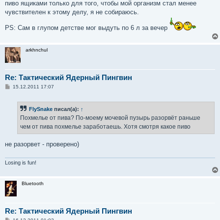
пиво ящиками только для того, чтобы мой организм стал менее
чувствителен к этому делу, я не собираюсь.
PS: Сам в глупом детстве мог выдуть по 6 л за вечер
arkhnchul
Re: Тактический Ядерный Пингвин
С
15.12.2011 17:07
о
о
б
FlySnake
писал(а):
↑
щ
е
Похмелье от пива? По-моему мочевой пузырь разорвёт раньше
н
чем от пива похмелье заработаешь. Хотя смотря какое пиво
и
е
не разорвет - проверено)
Losing is fun!
Bluetooth
Re: Тактический Ядерный Пингвин
С