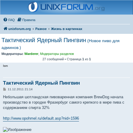
FAQ
Правила
unixforum.org
Разное
Жизнь в картинках
Тактический Ядерный Пингвин
(Новое пиво для
админов.)
Модераторы:
Warderer
,
Модераторы разделов
27 сообщений • Страница
1
из
1
Ism
Тактический Ядерный Пингвин
С
11.12.2011 21:14
о
о
Небольшая шотландская пивоваренная компания BrewDog начала
б
производство в городке Фразербург самого крепкого в мире пива с
щ
е
содержанием спирта 32%
н
и
е
http://www.opohmel.ru/default.asp?nid=1596