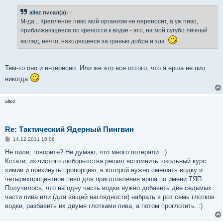
о
б
allez
писал(а):
↑
щ
е
М-да... Крепленое пиво мой организм не переносит, а уж пиво,
н
приближающееся по крепости к водке - это, на мой сугубо личный
и
е
взгляд, нечто, находящееся за гранью добра и зла.
Тем-то оно и интересно. Или же это все оттого, что я ерша не пил
никогда
allez
Re: Тактический Ядерный Пингвин
С
14.12.2011 16:06
о
о
Не пили, говорите? Не думаю, что много потеряли. :)
б
Кстати, из чистого любопытства решил вспомнить школьный курс
щ
е
химии и прикинуть пропорцию, в которой нужно смешать водку и
н
четырехпроцентное пиво для приготовления ерша по имени ТЯП.
и
е
Получилось, что на одну часть водки нужно добавить две седьмых
части пива или (для вящей наглядности) набрать в рот семь глотков
водки, разбавить их двумя глотками пива, а потом проглотить. :)