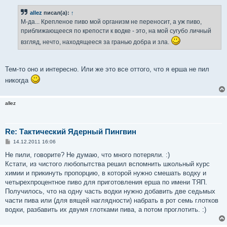
о
б
allez
писал(а):
↑
щ
е
М-да... Крепленое пиво мой организм не переносит, а уж пиво,
н
приближающееся по крепости к водке - это, на мой сугубо личный
и
е
взгляд, нечто, находящееся за гранью добра и зла.
Тем-то оно и интересно. Или же это все оттого, что я ерша не пил
никогда
allez
Re: Тактический Ядерный Пингвин
С
14.12.2011 16:06
о
о
Не пили, говорите? Не думаю, что много потеряли. :)
б
Кстати, из чистого любопытства решил вспомнить школьный курс
щ
е
химии и прикинуть пропорцию, в которой нужно смешать водку и
н
четырехпроцентное пиво для приготовления ерша по имени ТЯП.
и
е
Получилось, что на одну часть водки нужно добавить две седьмых
части пива или (для вящей наглядности) набрать в рот семь глотков
водки, разбавить их двумя глотками пива, а потом проглотить. :)