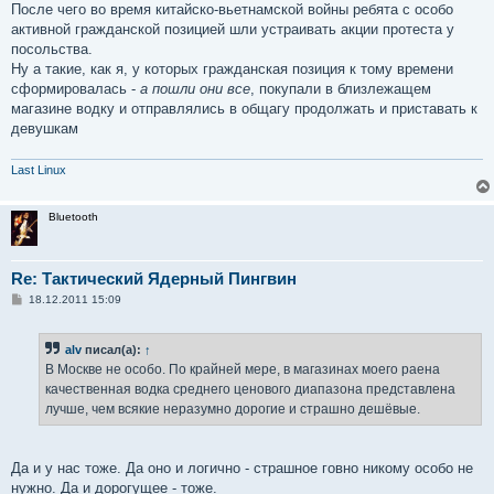
После чего во время китайско-вьетнамской войны ребята с особо
активной гражданской позицией шли устраивать акции протеста у
посольства.
Ну а такие, как я, у которых гражданская позиция к тому времени
сформировалась -
а пошли они все
, покупали в близлежащем
магазине водку и отправлялись в общагу продолжать и приставать к
девушкам
Last Linux
Bluetooth
Re: Тактический Ядерный Пингвин
С
18.12.2011 15:09
о
о
б
alv
писал(а):
↑
щ
е
В Москве не особо. По крайней мере, в магазинах моего раена
н
качественная водка среднего ценового диапазона представлена
и
е
лучше, чем всякие неразумно дорогие и страшно дешёвые.
Да и у нас тоже. Да оно и логично - страшное говно никому особо не
нужно. Да и дорогущее - тоже.