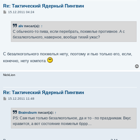
Re: Тактический Ядерный Пингвин
С
15.12.2011 04:24
о
о
б
alv
писал(а):
↑
щ
е
С обычного-то пива, если перебрать, похмелье противное. А с
н
безалкогольного, наверное, вообще тихий ужас?
и
е
С безалкогольного похмелья нету, поэтому и пью только его, если,
конечно, нету компота
NickLion
Re: Тактический Ядерный Пингвин
С
15.12.2011 11:48
о
о
б
Brainsburn
писал(а):
↑
щ
е
PS: Сам пью только безалкогольное, да и то - по праздникам. Вкус
н
нравится, а вот состояние похмелья бррр....
и
е