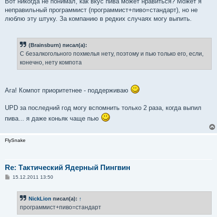
Вот никогда не понимал, как вкус пива может нравиться? Может я
неправильный программист (программист+пиво=стандарт), но не
люблю эту штуку. За компанию в редких случаях могу выпить.
(Brainsburn) писал(а):
С безалкогольного похмелья нету, поэтому и пью только его, если,
конечно, нету компота
Ага! Компот приоритетнее - поддерживаю
UPD за последний год могу вспомнить только 2 раза, когда выпил
пива... я даже коньяк чаще пью
FlySnake
Re: Тактический Ядерный Пингвин
С
15.12.2011 13:50
о
о
б
NickLion
писал(а):
↑
щ
е
программист+пиво=стандарт
н