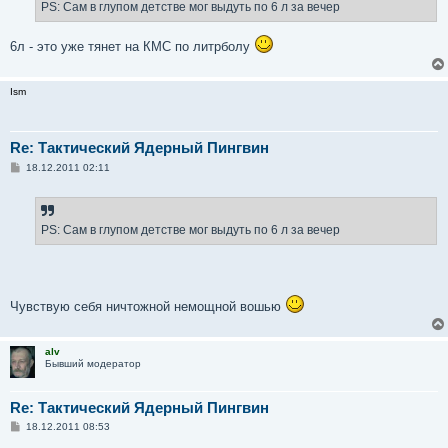
PS: Сам в глупом детстве мог выдуть по 6 л за вечер
6л - это уже тянет на КМС по литрболу
Ism
Re: Тактический Ядерный Пингвин
С
18.12.2011 02:11
о
о
б
щ
е
PS: Сам в глупом детстве мог выдуть по 6 л за вечер
н
и
е
Чувствую себя ничтожной немощной вошью
alv
Бывший модератор
Re: Тактический Ядерный Пингвин
С
18.12.2011 08:53
о