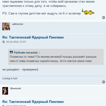
пиво ящиками только для того, чтобы мой организм стал менее
чувствителен к этому делу, я не собираюсь.
PS: Сам в глупом детстве мог выдуть по 6 л за вечер
arkhnchul
Re: Тактический Ядерный Пингвин
С
15.12.2011 17:07
о
о
б
FlySnake
писал(а):
↑
щ
е
Похмелье от пива? По-моему мочевой пузырь разорвёт раньше
н
чем от пива похмелье заработаешь. Хотя смотря какое пиво
и
е
не разорвет - проверено)
Losing is fun!
Bluetooth
Re: Тактический Ядерный Пингвин
С