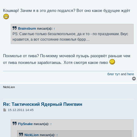
и
е
Кошмар! Зачем я в это дело подался? Вот оно какое будущее ждёт
Brainsburn
писал(а):
↑
PS: Сам пью только безалкогольное, да и то - по праздникам. Вкус
нравится, а вот состояние похмелья бррр....
Похмелье от пива? По-моему мочевой пузырь разорвёт раньше чем
от пива похмелье заработаешь. Хотя смотря какое пиво
блог тут
and
here
NickLion
Re: Тактический Ядерный Пингвин
С
15.12.2011 14:45
о
о
б
FlySnake
писал(а):
↑
щ
е
н
NickLion
писал(а):
↑
и