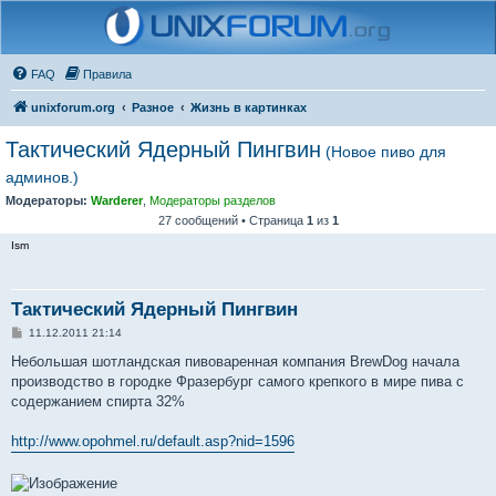
FAQ
Правила
unixforum.org
Разное
Жизнь в картинках
Тактический Ядерный Пингвин
(Новое пиво для
админов.)
Модераторы:
Warderer
,
Модераторы разделов
27 сообщений • Страница
1
из
1
Ism
Тактический Ядерный Пингвин
С
11.12.2011 21:14
о
о
Небольшая шотландская пивоваренная компания BrewDog начала
б
производство в городке Фразербург самого крепкого в мире пива с
щ
е
содержанием спирта 32%
н
и
е
http://www.opohmel.ru/default.asp?nid=1596