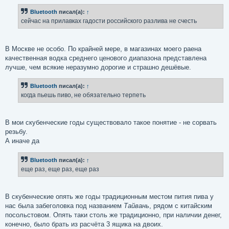
о
б
Bluetooth
писал(а):
↑
щ
е
сейчас на прилавках гадости российского разлива не счесть
н
и
е
В Москве не особо. По крайней мере, в магазинах моего раена
качественная водка среднего ценового диапазона представлена
лучше, чем всякие неразумно дорогие и страшно дешёвые.
Bluetooth
писал(а):
↑
когда пьешь пиво, не обязательно терпеть
В мои скубенческие годы существовало такое понятие - не сорвать
резьбу.
А иначе да
Bluetooth
писал(а):
↑
еще раз, еще раз, еще раз
В скубенческие опять же годы традиционным местом пития пива у
нас была забеголовка под названием
Тайвань
, рядом с китайским
посольстовом. Опять таки столь же традиционно, при наличии денег,
конечно, было брать из расчёта 3 ящика на двоих.