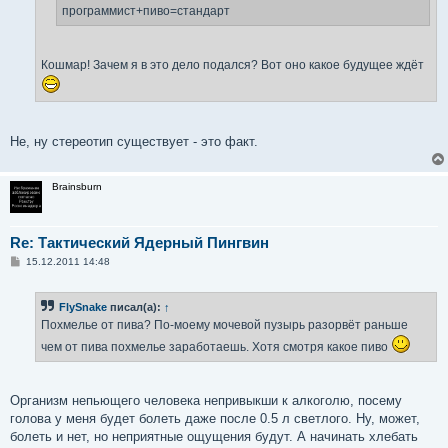
е
программист+пиво=стандарт
Кошмар! Зачем я в это дело подался? Вот оно какое будущее ждёт
Не, ну стереотип существует - это факт.
Brainsburn
Re: Тактический Ядерный Пингвин
С
15.12.2011 14:48
о
о
б
FlySnake
писал(а):
↑
щ
е
Похмелье от пива? По-моему мочевой пузырь разорвёт раньше
н
и
чем от пива похмелье заработаешь. Хотя смотря какое пиво
е
Организм непьющего человека непривыкши к алкоголю, посему
голова у меня будет болеть даже после 0.5 л светлого. Ну, может,
болеть и нет, но неприятные ощущения будут. А начинать хлебать