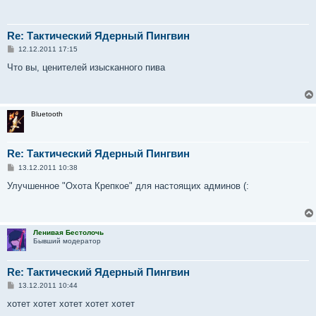
Re: Тактический Ядерный Пингвин
С
12.12.2011 17:15
о
о
Что вы, ценителей изысканного пива
б
щ
е
н
и
Bluetooth
е
Re: Тактический Ядерный Пингвин
С
13.12.2011 10:38
о
о
Улучшенное "Охота Крепкое" для настоящих админов (:
б
щ
е
н
и
Ленивая Бестолочь
е
Бывший модератор
Re: Тактический Ядерный Пингвин
С
13.12.2011 10:44
о
о
хотет хотет хотет хотет хотет
б