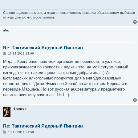
щ
е
н
и
Солнце садилось в море, а люди с неоконченным высшим образованием выбегали
е
оттуда, думая, что море закипит.
allez
Re: Тактический Ядерный Пингвин
С
13.12.2011 13:06
о
о
М-да... Крепленое пиво мой организм не переносит, а уж пиво,
б
приближающееся по крепости к водке - это, на мой сугубо личный
щ
е
взгляд, нечто, находящееся за гранью добра и зла. :) Из
н
шотландских алкогольных продуктов для меня удобоваримым
и
е
является лишь "Джон Ячменное Зерно" за авторством Бернса и в
переводе Маршака. Но вот русская аббревиатура у предметного
напитка воистину зачетная: ТЯП. :)
Bluetooth
Re: Тактический Ядерный Пингвин
С
13.12.2011 21:58
о