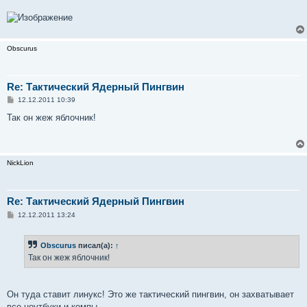
Obscurus
Re: Тактический Ядерный Пингвин
С
12.12.2011 10:39
о
о
Так он жеж яблочник!
б
щ
е
н
и
NickLion
е
Re: Тактический Ядерный Пингвин
С
12.12.2011 13:24
о
о
б
Obscurus
писал(а):
↑
щ
е
Так он жеж яблочник!
н
и
е
Он туда ставит линукс! Это же тактический пингвин, он захватывает
все ноутбуки и компы.