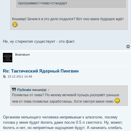
е
программист+пиво=стандарт
Кошмар! Зачем я в это дело подался? Вот оно какое будущее ждёт
Не, ну стереотип существует - это факт.
Brainsburn
Re: Тактический Ядерный Пингвин
С
15.12.2011 14:48
о
о
б
FlySnake
писал(а):
↑
щ
е
Похмелье от пива? По-моему мочевой пузырь разорвёт раньше
н
и
чем от пива похмелье заработаешь. Хотя смотря какое пиво
е
Организм непьющего человека непривыкши к алкоголю, посему
голова у меня будет болеть даже после 0.5 л светлого. Ну, может,
болеть и нет, но неприятные ощущения будут. А начинать хлебать