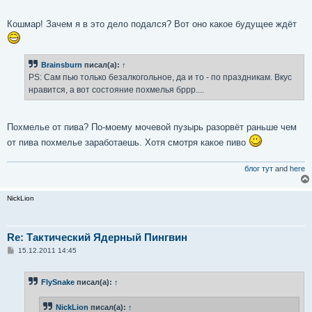
и
е
Кошмар! Зачем я в это дело подался? Вот оно какое будущее ждёт
Brainsburn
писал(а):
↑
PS: Сам пью только безалкогольное, да и то - по праздникам. Вкус
нравится, а вот состояние похмелья бррр....
Похмелье от пива? По-моему мочевой пузырь разорвёт раньше чем
от пива похмелье заработаешь. Хотя смотря какое пиво
блог тут
and
here
NickLion
Re: Тактический Ядерный Пингвин
С
15.12.2011 14:45
о
о
б
FlySnake
писал(а):
↑
щ
е
н
NickLion
писал(а):
↑
и