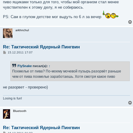
пиво ящиками только для того, чтобы мой организм стал менее
чувствителен к этому делу, я не собираюсь.
PS: Сам в глупом детстве мог выдуть по 6 л за вечер
arkhnchul
Re: Тактический Ядерный Пингвин
С
15.12.2011 17:07
о
о
б
FlySnake
писал(а):
↑
щ
е
Похмелье от пива? По-моему мочевой пузырь разорвёт раньше
н
чем от пива похмелье заработаешь. Хотя смотря какое пиво
и
е
не разорвет - проверено)
Losing is fun!
Bluetooth
Re: Тактический Ядерный Пингвин
С