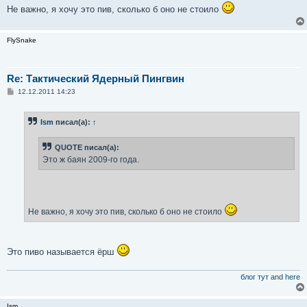
Не важно, я хочу это пив, сколько б оно не стоило
FlySnake
Re: Тактический Ядерный Пингвин
С
12.12.2011 14:23
о
о
б
Ism
писал(а):
↑
щ
е
н
QUOTE писал(а):
и
е
Это ж баян 2009-го года.
Не важно, я хочу это пив, сколько б оно не стоило
Это пиво называется ёрш
блог тут
and
here
Ism