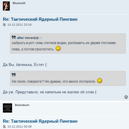
Bluetooth
Re: Тактический Ядерный Пингвин
С
14.12.2011 23:16
о
о
б
allez
писал(а):
↑
щ
е
набрать в рот семь глотков водки, разбавить их двумя глотками
н
и
пива, а потом проглотить.
е
Да Вы, батенька, Естет (:
Не пили, говорите? Не думаю, что много потеряли.
Да уж. Представьте, не капельки не жалею об этом (:
Brainsburn
Re: Тактический Ядерный Пингвин
С
15.12.2011 00:39