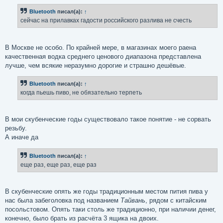
о
б
Bluetooth
писал(а):
↑
щ
е
сейчас на прилавках гадости российского разлива не счесть
н
и
е
В Москве не особо. По крайней мере, в магазинах моего раена
качественная водка среднего ценового диапазона представлена
лучше, чем всякие неразумно дорогие и страшно дешёвые.
Bluetooth
писал(а):
↑
когда пьешь пиво, не обязательно терпеть
В мои скубенческие годы существовало такое понятие - не сорвать
резьбу.
А иначе да
Bluetooth
писал(а):
↑
еще раз, еще раз, еще раз
В скубенческие опять же годы традиционным местом пития пива у
нас была забеголовка под названием
Тайвань
, рядом с китайским
посольстовом. Опять таки столь же традиционно, при наличии денег,
конечно, было брать из расчёта 3 ящика на двоих.