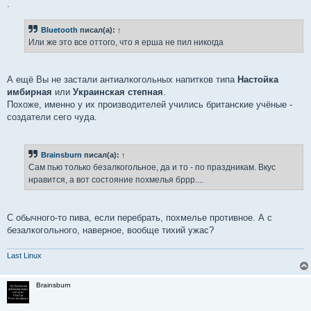
.
Bluetooth
писал(а):
↑
Или же это все оттого, что я ерша не пил никогда
А ещё Вы не застали антиалкогольных напитков типа
Настойка
имбирная
или
Украинская степная
.
Похоже, именно у их производителей учились британские учёные -
создатели сего чуда.
Brainsburn
писал(а):
↑
Сам пью только безалкогольное, да и то - по праздникам. Вкус
нравится, а вот состояние похмелья бррр....
С обычного-то пива, если перебрать, похмелье противное. А с
безалкогольного, наверное, вообще тихий ужас?
Last Linux
Brainsburn