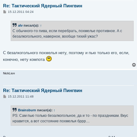
Re: Тактический Ядерный Пингвин
С
15.12.2011 04:24
о
о
б
alv
писал(а):
↑
щ
е
С обычного-то пива, если перебрать, похмелье противное. А с
н
безалкогольного, наверное, вообще тихий ужас?
и
е
С безалкогольного похмелья нету, поэтому и пью только его, если,
конечно, нету компота
NickLion
Re: Тактический Ядерный Пингвин
С
15.12.2011 11:48
о
о
б
Brainsburn
писал(а):
↑
щ
е
PS: Сам пью только безалкогольное, да и то - по праздникам. Вкус
н
нравится, а вот состояние похмелья бррр....
и
е