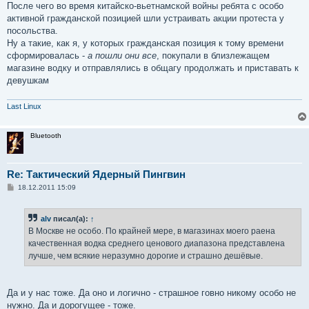
После чего во время китайско-вьетнамской войны ребята с особо
активной гражданской позицией шли устраивать акции протеста у
посольства.
Ну а такие, как я, у которых гражданская позиция к тому времени
сформировалась -
а пошли они все
, покупали в близлежащем
магазине водку и отправлялись в общагу продолжать и приставать к
девушкам
Last Linux
Bluetooth
Re: Тактический Ядерный Пингвин
С
18.12.2011 15:09
о
о
б
alv
писал(а):
↑
щ
е
В Москве не особо. По крайней мере, в магазинах моего раена
н
качественная водка среднего ценового диапазона представлена
и
е
лучше, чем всякие неразумно дорогие и страшно дешёвые.
Да и у нас тоже. Да оно и логично - страшное говно никому особо не
нужно. Да и дорогущее - тоже.