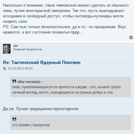
о
о
Насколько я понимаю, такое пивчанское можно сделать из обычного
б
пива, путем многократной заморозки. Так что, пусть выкладывают
щ
е
исходники в свободный доступ, чтобы гентоводы-кулинары могли
н
сварить свое.
и
е
PS: Сам пью только безалкогольное, да и то - по праздникам. Вкус
нравится, а вот состояние похмелья бррр....
alv
Бывший модератор
Re: Тактический Ядерный Пингвин
С
15.12.2011 02:51
о
о
б
allez
писал(а):
↑
щ
е
пиво, приближающееся по крепости к водке - это, на мой сугубо
н
личный взгляд, нечто, находящееся за гранью добра и зла
и
е
Да уж. Лучше традиционно-пролетарское
сто грамм с прицепом