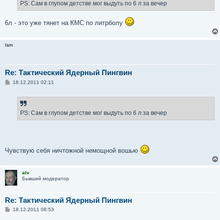
PS: Сам в глупом детстве мог выдуть по 6 л за вечер
6л - это уже тянет на КМС по литрболу
Ism
Re: Тактический Ядерный Пингвин
С
18.12.2011 02:11
о
о
б
щ
е
PS: Сам в глупом детстве мог выдуть по 6 л за вечер
н
и
е
Чувствую себя ничтожной немощной вошью
alv
Бывший модератор
Re: Тактический Ядерный Пингвин
С
18.12.2011 08:53
о