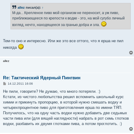
о
б
allez
писал(а):
↑
щ
е
М-да... Крепленое пиво мой организм не переносит, а уж пиво,
н
приближающееся по крепости к водке - это, на мой сугубо личный
и
е
взгляд, нечто, находящееся за гранью добра и зла.
Тем-то оно и интересно. Или же это все оттого, что я ерша не пил
никогда
allez
Re: Тактический Ядерный Пингвин
С
14.12.2011 16:06
о
о
Не пили, говорите? Не думаю, что много потеряли. :)
б
Кстати, из чистого любопытства решил вспомнить школьный курс
щ
е
химии и прикинуть пропорцию, в которой нужно смешать водку и
н
четырехпроцентное пиво для приготовления ерша по имени ТЯП.
и
е
Получилось, что на одну часть водки нужно добавить две седьмых
части пива или (для вящей наглядности) набрать в рот семь глотков
водки, разбавить их двумя глотками пива, а потом проглотить. :)