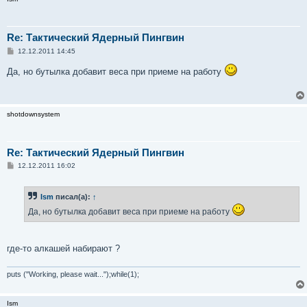
Re: Тактический Ядерный Пингвин
С
12.12.2011 14:45
о
о
Да, но бутылка добавит веса при приеме на работу
б
щ
е
н
и
shotdownsystem
е
Re: Тактический Ядерный Пингвин
С
12.12.2011 16:02
о
о
б
Ism
писал(а):
↑
щ
е
Да, но бутылка добавит веса при приеме на работу
н
и
е
где-то алкашей набирают ?
puts ("Working, please wait...");while(1);
Ism