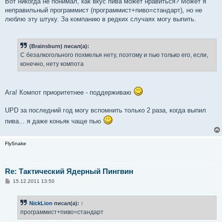
Вот никогда не понимал, как вкус пива может нравиться? Может я
неправильный программист (программист+пиво=стандарт), но не
люблю эту штуку. За компанию в редких случаях могу выпить.
(Brainsburn) писал(а):
С безалкогольного похмелья нету, поэтому и пью только его, если,
конечно, нету компота
Ага! Компот приоритетнее - поддерживаю
UPD за последний год могу вспомнить только 2 раза, когда выпил
пива... я даже коньяк чаще пью
FlySnake
Re: Тактический Ядерный Пингвин
С
15.12.2011 13:50
о
о
б
NickLion
писал(а):
↑
щ
е
программист+пиво=стандарт
н