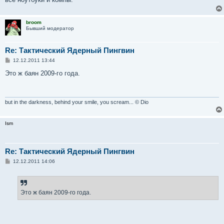
broom
Бывший модератор
Re: Тактический Ядерный Пингвин
С
12.12.2011 13:44
о
о
Это ж баян 2009-го года.
б
щ
е
н
и
but in the darkness, behind your smile, you scream... © Dio
е
Ism
Re: Тактический Ядерный Пингвин
С
12.12.2011 14:06
о
о
б
щ
е
Это ж баян 2009-го года.
н
и
е