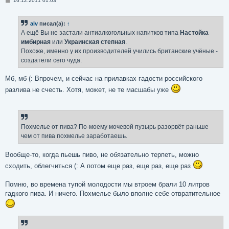
16.12.2011 01:03
о
о
б
alv
писал(а):
↑
щ
е
А ещё Вы не застали антиалкогольных напитков типа
Настойка
н
имбирная
или
Украинская степная
.
и
е
Похоже, именно у их производителей учились британские учёные -
создатели сего чуда.
Мб, мб (: Впрочем, и сейчас на прилавках гадости российского
разлива не счесть. Хотя, может, не те масшабы уже
Похмелье от пива? По-моему мочевой пузырь разорвёт раньше
чем от пива похмелье заработаешь.
Вообще-то, когда пьешь пиво, не обязательно терпеть, можно
сходить, облегчиться (: А потом еще раз, еще раз, еще раз
Помню, во времена тупой молодости мы втроем брали 10 литров
гадкого пива. И ничего. Похмелье было вполне себе отвратительное