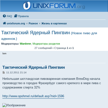
FAQ
Правила
unixforum.org
Разное
Жизнь в картинках
Тактический Ядерный Пингвин
(Новое пиво для
админов.)
Модераторы:
Warderer
,
Модераторы разделов
27 сообщений • Страница
1
из
1
Ism
Тактический Ядерный Пингвин
С
11.12.2011 21:14
о
о
Небольшая шотландская пивоваренная компания BrewDog начала
б
производство в городке Фразербург самого крепкого в мире пива с
щ
е
содержанием спирта 32%
н
и
е
http://www.opohmel.ru/default.asp?nid=1596