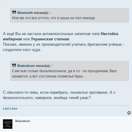
.
Bluetooth
писал(а):
↑
Или же это все оттого, что я ерша не пил никогда
А ещё Вы не застали антиалкогольных напитков типа
Настойка
имбирная
или
Украинская степная
.
Похоже, именно у их производителей учились британские учёные -
создатели сего чуда.
Brainsburn
писал(а):
↑
Сам пью только безалкогольное, да и то - по праздникам. Вкус
нравится, а вот состояние похмелья бррр....
С обычного-то пива, если перебрать, похмелье противное. А с
безалкогольного, наверное, вообще тихий ужас?
Last Linux
Brainsburn