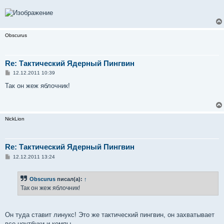
Obscurus
Re: Тактический Ядерный Пингвин
С
12.12.2011 10:39
о
о
Так он жеж яблочник!
б
щ
е
н
и
NickLion
е
Re: Тактический Ядерный Пингвин
С
12.12.2011 13:24
о
о
б
Obscurus
писал(а):
↑
щ
е
Так он жеж яблочник!
н
и
е
Он туда ставит линукс! Это же тактический пингвин, он захватывает
все ноутбуки и компы.