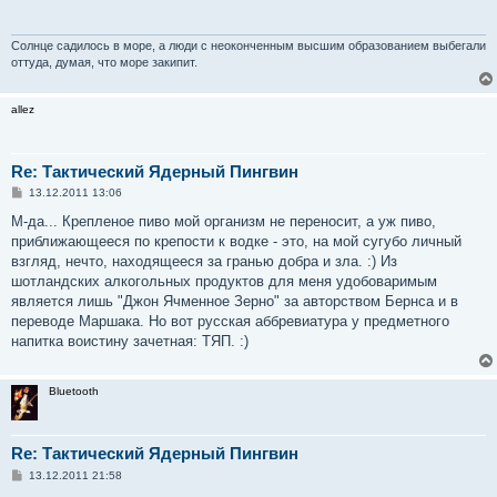
щ
е
н
и
Солнце садилось в море, а люди с неоконченным высшим образованием выбегали
е
оттуда, думая, что море закипит.
allez
Re: Тактический Ядерный Пингвин
С
13.12.2011 13:06
о
о
М-да... Крепленое пиво мой организм не переносит, а уж пиво,
б
приближающееся по крепости к водке - это, на мой сугубо личный
щ
е
взгляд, нечто, находящееся за гранью добра и зла. :) Из
н
шотландских алкогольных продуктов для меня удобоваримым
и
е
является лишь "Джон Ячменное Зерно" за авторством Бернса и в
переводе Маршака. Но вот русская аббревиатура у предметного
напитка воистину зачетная: ТЯП. :)
Bluetooth
Re: Тактический Ядерный Пингвин
С
13.12.2011 21:58
о