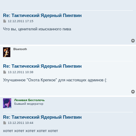
Re: Тактический Ядерный Пингвин
С
12.12.2011 17:15
о
о
Что вы, ценителей изысканного пива
б
щ
е
н
и
Bluetooth
е
Re: Тактический Ядерный Пингвин
С
13.12.2011 10:38
о
о
Улучшенное "Охота Крепкое" для настоящих админов (:
б
щ
е
н
и
Ленивая Бестолочь
е
Бывший модератор
Re: Тактический Ядерный Пингвин
С
13.12.2011 10:44
о
о
хотет хотет хотет хотет хотет
б