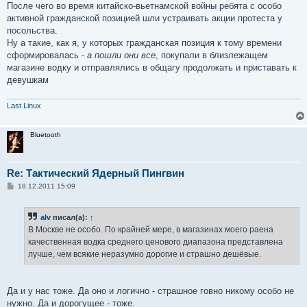
После чего во время китайско-вьетнамской войны ребята с особо
активной гражданской позицией шли устраивать акции протеста у
посольства.
Ну а такие, как я, у которых гражданская позиция к тому времени
сформировалась -
а пошли они все
, покупали в близлежащем
магазине водку и отправлялись в общагу продолжать и приставать к
девушкам
Last Linux
Bluetooth
Re: Тактический Ядерный Пингвин
С
18.12.2011 15:09
о
о
б
alv
писал(а):
↑
щ
е
В Москве не особо. По крайней мере, в магазинах моего раена
н
качественная водка среднего ценового диапазона представлена
и
е
лучше, чем всякие неразумно дорогие и страшно дешёвые.
Да и у нас тоже. Да оно и логично - страшное говно никому особо не
нужно. Да и дорогущее - тоже.