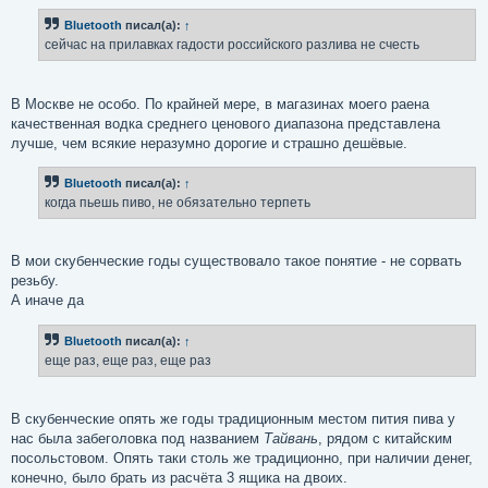
о
б
Bluetooth
писал(а):
↑
щ
е
сейчас на прилавках гадости российского разлива не счесть
н
и
е
В Москве не особо. По крайней мере, в магазинах моего раена
качественная водка среднего ценового диапазона представлена
лучше, чем всякие неразумно дорогие и страшно дешёвые.
Bluetooth
писал(а):
↑
когда пьешь пиво, не обязательно терпеть
В мои скубенческие годы существовало такое понятие - не сорвать
резьбу.
А иначе да
Bluetooth
писал(а):
↑
еще раз, еще раз, еще раз
В скубенческие опять же годы традиционным местом пития пива у
нас была забеголовка под названием
Тайвань
, рядом с китайским
посольстовом. Опять таки столь же традиционно, при наличии денег,
конечно, было брать из расчёта 3 ящика на двоих.