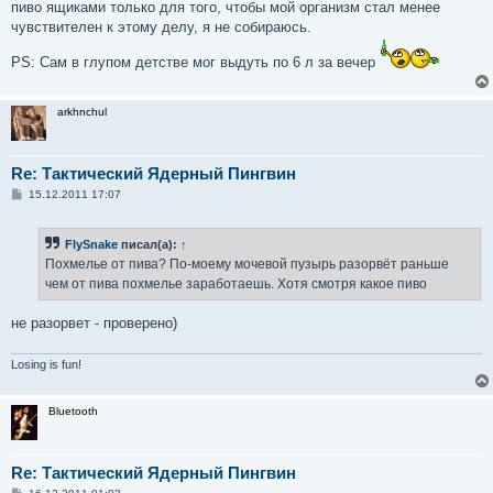
пиво ящиками только для того, чтобы мой организм стал менее
чувствителен к этому делу, я не собираюсь.
PS: Сам в глупом детстве мог выдуть по 6 л за вечер
arkhnchul
Re: Тактический Ядерный Пингвин
С
15.12.2011 17:07
о
о
б
FlySnake
писал(а):
↑
щ
е
Похмелье от пива? По-моему мочевой пузырь разорвёт раньше
н
чем от пива похмелье заработаешь. Хотя смотря какое пиво
и
е
не разорвет - проверено)
Losing is fun!
Bluetooth
Re: Тактический Ядерный Пингвин
С