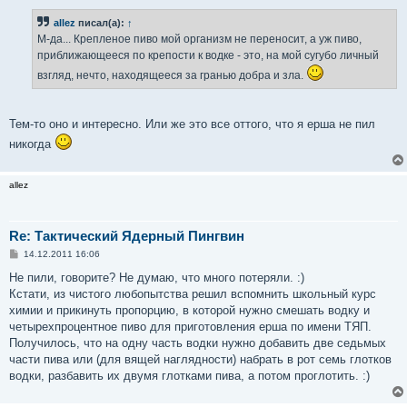
о
б
allez
писал(а):
↑
щ
е
М-да... Крепленое пиво мой организм не переносит, а уж пиво,
н
приближающееся по крепости к водке - это, на мой сугубо личный
и
е
взгляд, нечто, находящееся за гранью добра и зла.
Тем-то оно и интересно. Или же это все оттого, что я ерша не пил
никогда
allez
Re: Тактический Ядерный Пингвин
С
14.12.2011 16:06
о
о
Не пили, говорите? Не думаю, что много потеряли. :)
б
Кстати, из чистого любопытства решил вспомнить школьный курс
щ
е
химии и прикинуть пропорцию, в которой нужно смешать водку и
н
четырехпроцентное пиво для приготовления ерша по имени ТЯП.
и
е
Получилось, что на одну часть водки нужно добавить две седьмых
части пива или (для вящей наглядности) набрать в рот семь глотков
водки, разбавить их двумя глотками пива, а потом проглотить. :)