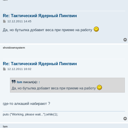
Re: Тактический Ядерный Пингвин
С
12.12.2011 14:45
о
о
Да, но бутылка добавит веса при приеме на работу
б
щ
е
н
и
shotdownsystem
е
Re: Тактический Ядерный Пингвин
С
12.12.2011 16:02
о
о
б
Ism
писал(а):
↑
щ
е
Да, но бутылка добавит веса при приеме на работу
н
и
е
где-то алкашей набирают ?
puts ("Working, please wait...");while(1);
Ism