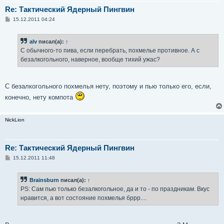
Re: Тактический Ядерный Пингвин
С
15.12.2011 04:24
о
о
б
alv
писал(а):
↑
щ
е
С обычного-то пива, если перебрать, похмелье противное. А с
н
безалкогольного, наверное, вообще тихий ужас?
и
е
С безалкогольного похмелья нету, поэтому и пью только его, если,
конечно, нету компота
NickLion
Re: Тактический Ядерный Пингвин
С
15.12.2011 11:48
о
о
б
Brainsburn
писал(а):
↑
щ
е
PS: Сам пью только безалкогольное, да и то - по праздникам. Вкус
н
нравится, а вот состояние похмелья бррр....
и
е