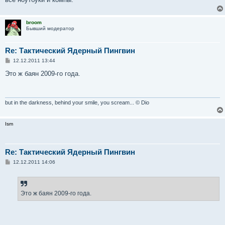
broom
Бывший модератор
Re: Тактический Ядерный Пингвин
С
12.12.2011 13:44
о
о
Это ж баян 2009-го года.
б
щ
е
н
и
but in the darkness, behind your smile, you scream... © Dio
е
Ism
Re: Тактический Ядерный Пингвин
С
12.12.2011 14:06
о
о
б
щ
е
Это ж баян 2009-го года.
н
и
е