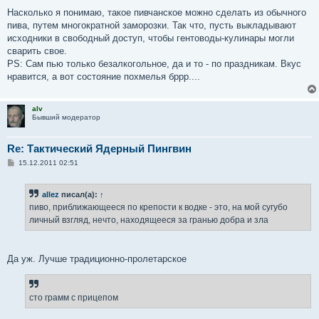
о
о
Насколько я понимаю, такое пивчанское можно сделать из обычного
б
пива, путем многократной заморозки. Так что, пусть выкладывают
щ
е
исходники в свободный доступ, чтобы гентоводы-кулинары могли
н
сварить свое.
и
е
PS: Сам пью только безалкогольное, да и то - по праздникам. Вкус
нравится, а вот состояние похмелья бррр....
alv
Бывший модератор
Re: Тактический Ядерный Пингвин
С
15.12.2011 02:51
о
о
б
allez
писал(а):
↑
щ
е
пиво, приближающееся по крепости к водке - это, на мой сугубо
н
личный взгляд, нечто, находящееся за гранью добра и зла
и
е
Да уж. Лучше традиционно-пролетарское
сто грамм с прицепом