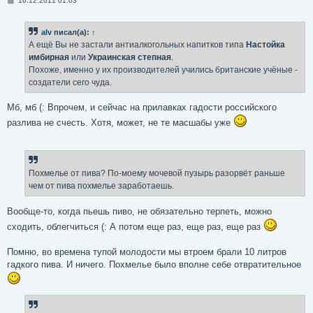
16.12.2011 01:03
о
о
б
alv
писал(а):
↑
щ
е
А ещё Вы не застали антиалкогольных напитков типа
Настойка
н
имбирная
или
Украинская степная
.
и
е
Похоже, именно у их производителей учились британские учёные -
создатели сего чуда.
Мб, мб (: Впрочем, и сейчас на прилавках гадости российского
разлива не счесть. Хотя, может, не те масшабы уже
Похмелье от пива? По-моему мочевой пузырь разорвёт раньше
чем от пива похмелье заработаешь.
Вообще-то, когда пьешь пиво, не обязательно терпеть, можно
сходить, облегчиться (: А потом еще раз, еще раз, еще раз
Помню, во времена тупой молодости мы втроем брали 10 литров
гадкого пива. И ничего. Похмелье было вполне себе отвратительное