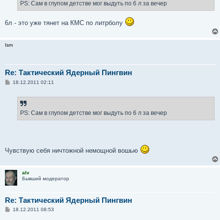
PS: Сам в глупом детстве мог выдуть по 6 л за вечер
6л - это уже тянет на КМС по литрболу
Ism
Re: Тактический Ядерный Пингвин
С
18.12.2011 02:11
о
о
б
щ
е
PS: Сам в глупом детстве мог выдуть по 6 л за вечер
н
и
е
Чувствую себя ничтожной немощной вошью
alv
Бывший модератор
Re: Тактический Ядерный Пингвин
С
18.12.2011 08:53
о