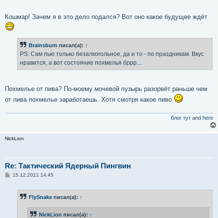
и
е
Кошмар! Зачем я в это дело подался? Вот оно какое будущее ждёт
Brainsburn
писал(а):
↑
PS: Сам пью только безалкогольное, да и то - по праздникам. Вкус
нравится, а вот состояние похмелья бррр....
Похмелье от пива? По-моему мочевой пузырь разорвёт раньше чем
от пива похмелье заработаешь. Хотя смотря какое пиво
блог тут
and
here
NickLion
Re: Тактический Ядерный Пингвин
С
15.12.2011 14:45
о
о
б
FlySnake
писал(а):
↑
щ
е
н
NickLion
писал(а):
↑
и