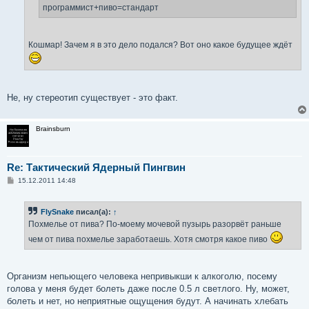
е
программист+пиво=стандарт
Кошмар! Зачем я в это дело подался? Вот оно какое будущее ждёт
Не, ну стереотип существует - это факт.
Brainsburn
Re: Тактический Ядерный Пингвин
С
15.12.2011 14:48
о
о
б
FlySnake
писал(а):
↑
щ
е
Похмелье от пива? По-моему мочевой пузырь разорвёт раньше
н
и
чем от пива похмелье заработаешь. Хотя смотря какое пиво
е
Организм непьющего человека непривыкши к алкоголю, посему
голова у меня будет болеть даже после 0.5 л светлого. Ну, может,
болеть и нет, но неприятные ощущения будут. А начинать хлебать