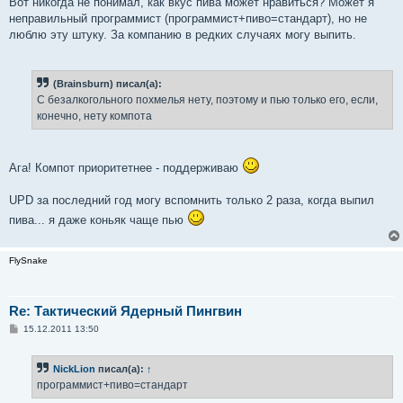
Вот никогда не понимал, как вкус пива может нравиться? Может я
неправильный программист (программист+пиво=стандарт), но не
люблю эту штуку. За компанию в редких случаях могу выпить.
(Brainsburn) писал(а):
С безалкогольного похмелья нету, поэтому и пью только его, если,
конечно, нету компота
Ага! Компот приоритетнее - поддерживаю
UPD за последний год могу вспомнить только 2 раза, когда выпил
пива... я даже коньяк чаще пью
FlySnake
Re: Тактический Ядерный Пингвин
С
15.12.2011 13:50
о
о
б
NickLion
писал(а):
↑
щ
е
программист+пиво=стандарт
н