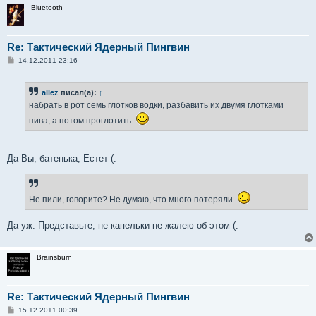
Bluetooth
Re: Тактический Ядерный Пингвин
С
14.12.2011 23:16
о
о
б
allez
писал(а):
↑
щ
е
набрать в рот семь глотков водки, разбавить их двумя глотками
н
и
пива, а потом проглотить.
е
Да Вы, батенька, Естет (:
Не пили, говорите? Не думаю, что много потеряли.
Да уж. Представьте, не капельки не жалею об этом (:
Brainsburn
Re: Тактический Ядерный Пингвин
С
15.12.2011 00:39