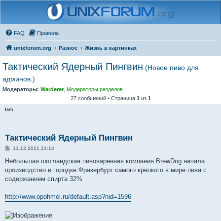
FAQ
Правила
unixforum.org
Разное
Жизнь в картинках
Тактический Ядерный Пингвин
(Новое пиво для
админов.)
Модераторы:
Warderer
,
Модераторы разделов
27 сообщений • Страница
1
из
1
Ism
Тактический Ядерный Пингвин
С
11.12.2011 21:14
о
о
Небольшая шотландская пивоваренная компания BrewDog начала
б
производство в городке Фразербург самого крепкого в мире пива с
щ
е
содержанием спирта 32%
н
и
е
http://www.opohmel.ru/default.asp?nid=1596