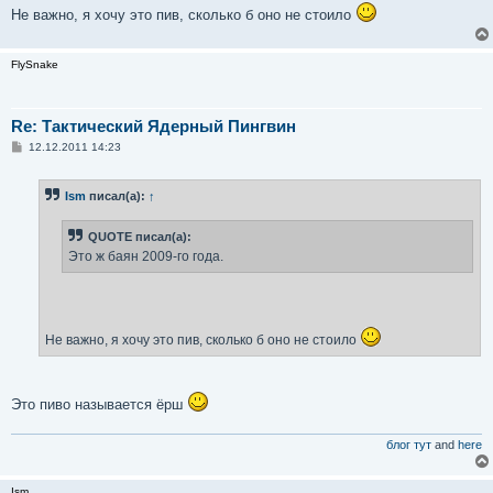
Не важно, я хочу это пив, сколько б оно не стоило
FlySnake
Re: Тактический Ядерный Пингвин
С
12.12.2011 14:23
о
о
б
Ism
писал(а):
↑
щ
е
н
QUOTE писал(а):
и
е
Это ж баян 2009-го года.
Не важно, я хочу это пив, сколько б оно не стоило
Это пиво называется ёрш
блог тут
and
here
Ism