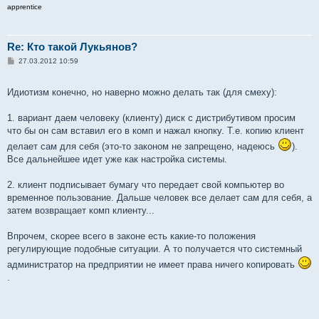
apprentice
Re: Кто такой Лукьянов?
С
27.03.2012 10:59
о
о
б
Идиотизм конечно, но наверно можно делать так (для смеху):
щ
е
н
1. вариант даем человеку (клиенту) диск с дистрибутивом просим
и
е
что бы он сам вставил его в комп и нажал кнопку. Т.е. копию клиент
делает сам для себя (это-то законом не запрещено, надеюсь
).
Все дальнейшее идет уже как настройка системы.
2. клиент подписывает бумагу что передает свой компьютер во
временное пользование. Дальше человек все делает сам для себя, а
затем возвращает комп клиенту...
Впрочем, скорее всего в законе есть какие-то положения
регулирующие подобные ситуации. А то получается что системный
администратор на предприятии не имеет права ничего копировать
.