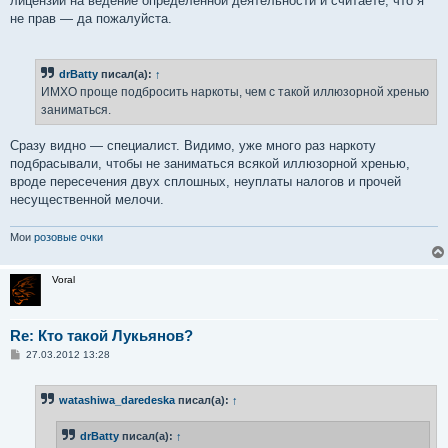
лицензии на ведение определенной деятельности и считаете, что я
не прав — да пожалуйста.
drBatty
писал(а):
↑
ИМХО проще подбросить наркоты, чем с такой иллюзорной хренью
заниматься.
Сразу видно — специалист. Видимо, уже много раз наркоту
подбрасывали, чтобы не заниматься всякой иллюзорной хренью,
вроде пересечения двух сплошных, неуплаты налогов и прочей
несущественной мелочи.
Мои
розовые очки
Voral
Re: Кто такой Лукьянов?
С
27.03.2012 13:28
о
о
б
watashiwa_daredeska
писал(а):
↑
щ
е
н
drBatty
писал(а):
↑
и