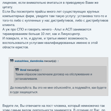
лицензии, если внимательно вчитаться в приводимую Вами же
цитату.
Если Вы посмотрите прайсы много лет существующих крупных
компьютерных фирм, увидите там такую услугу: установка того-то и
того-то либо с купленных у нас дистрибутивов, либо с дистрибутивов
клиента.
А уж про СПО и говорить нечего - Альт и АСП занимаются
тиражированием больше 10 лет, как и Линуксцентр.
И поверьте, и те, и другие, и третьи имеют возможность
воспользоваться услугами квалифицированных именно в этой
области юристов.
watashiwa_daredeska
писал(а):
↑
Voral
писал(а):
↑
Таким образом заключаем договор на обслуживание и
устанавливаем.
Да пожалуйста. Вы это не мне объясняйте, а подумайте, как будете
в суде защищаться.
Видите ли, Вы отвечаете на пост чловека, который немножечко так
этим самым видом деятельности занимается. В отличие от Вас, по