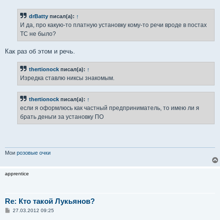
о
б
drBatty
писал(а):
↑
щ
е
И да, про какую-то платную установку кому-то речи вроде в постах
н
ТС не было?
и
е
Как раз об этом и речь.
thertionock
писал(а):
↑
Изредка ставлю никсы знакомым.
thertionock
писал(а):
↑
если я оформлюсь как частный предприниматель, то имею ли я
брать деньги за установку ПО
Мои
розовые очки
apprentice
Re: Кто такой Лукьянов?
С
27.03.2012 09:25
о