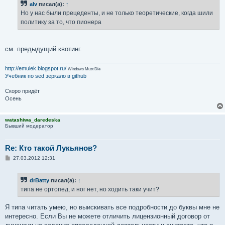
alv
писал(а):
↑
Но у нас были прецеденты, и не только теоретические, когда шили
политику за то, что пионера
см. предыдущий квотинг.
http://emulek.blogspot.ru/
Windows Must Die
Учебник по sed
зеркало в github
Скоро придёт
Осень
watashiwa_daredeska
Бывший модератор
Re: Кто такой Лукьянов?
С
27.03.2012 12:31
о
о
б
drBatty
писал(а):
↑
щ
е
типа не ортопед, и ног нет, но ходить таки учит?
н
и
е
Я типа читать умею, но выискивать все подробности до буквы мне не
интересно. Если Вы не можете отличить лицензионный договор от