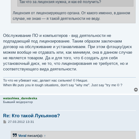
е
Так что за лицензия нужна, и как её получить?
Лицензия от лицензирующего органа. От какого именно, в данном
случае, не знаю — я такой деятельности не веду.
Обслуживание ПО и компьютеров - вид деятельности не
подпадающий под лицензирование. Таким образом заключаем
договор на обслуживание и устанавливаем. При этом флэщку/диск
можем вообще не отдавать или, как минимум, она в данном случае
не является товаром. Да и для того, что б создать для себя
установочный диск, не то, что лицензирования не требуется, но и
соответствующего вида деятельности.
То что не убивает нас, делает нас сильнее! © Ницше.
When life puts you in tough situations, don’t say "why me". Just say "try me © ?
watashiwa_daredeska
Бывший модератор
Re: Кто такой Лукьянов?
С
27.03.2012 13:31
о
о
б
Voral
писал(а):
↑
щ