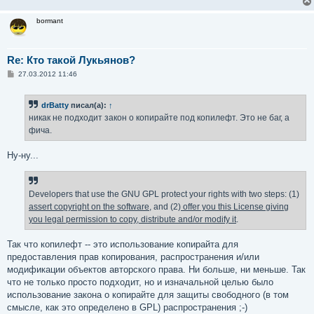
bormant
Re: Кто такой Лукьянов?
С
27.03.2012 11:46
о
о
б
drBatty
писал(а):
↑
щ
е
никак не подходит закон о копирайте под копилефт. Это не баг, а
н
фича.
и
е
Ну-ну...
Developers that use the GNU GPL protect your rights with two steps: (1)
assert copyright on the software
, and (2)
offer you this License giving
you legal permission to copy, distribute and/or modify it
.
Так что копилефт -- это использование копирайта для
предоставления прав копирования, распространения и/или
модификации объектов авторского права. Ни больше, ни меньше. Так
что не только просто подходит, но и изначальной целью было
использование закона о копирайте для защиты свободного (в том
смысле, как это определено в GPL) распространения ;-)