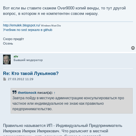
Вот если вы ставите скажем Over9000 копий венды, то тут другой
вопрос, в котором я не компетентен совсем ниразу.
http://emulek.blogspot.ru/
Windows Must Die
Учебник по sed
зеркало в github
Скоро придёт
Осень
alv
Бывший модератор
Re: Кто такой Лукьянов?
С
27.03.2012 11:29
о
о
б
thertionock
писал(а):
↑
щ
е
Завтра пойду в местную администрацию консультироваться про
н
частное или индивидуальное не знаю как правильно
и
е
предпринимательство.
Правильно называется ИП - Индивидуальный Предприниматель
Имяреков Имярек Имярекович. Что разъяснят в местной