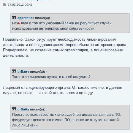
С
27.03.2012 09:43
о
о
б
apprentice
писал(а):
↑
щ
е
Реч
ь
шла о том что указанный закон не регулирует случаи
н
использования интелектуальной собственности.
и
е
Правильно. Закон регулирует необходимость лицензирования
деятельности по созданию экземпляров объектов авторского права.
Подчеркиваю, не создание самих экземпляров, а лицензирование
деятельности.
drBatty
писал(а):
↑
Так что за лицензия нужна, и как её получить?
Лицензия от лицензирующего органа. От какого именно, в данном
случае, не знаю — я такой деятельности не веду.
drBatty
писал(а):
↑
Просто во всех известных мне судебных делах связанных с ПО,
фигурирует цена этого самого ПО, а вовсе не отсутствие какой-
либо лицензии.