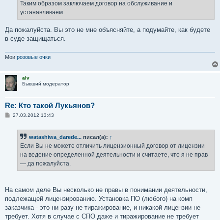
е
Таким образом заключаем договор на обслуживание и
н
устанавливаем.
и
е
Да пожалуйста. Вы это не мне объясняйте, а подумайте, как будете
в суде защищаться.
Мои
розовые очки
alv
Бывший модератор
Re: Кто такой Лукьянов?
С
27.03.2012 13:43
о
о
б
watashiwa_darede...
писал(а):
↑
щ
е
Если Вы не можете отличить лицензионный договор от лицензии
н
на ведение определенной деятельности и считаете, что я не прав
и
е
— да пожалуйста.
На самом деле Вы несколько не правы в понимании деятельности,
подлежащей лицензированию. Установка ПО (любого) на комп
заказчика - это ни разу не тиражирование, и никакой лицензии не
требует. Хотя в случае с СПО даже и тиражирование не требует