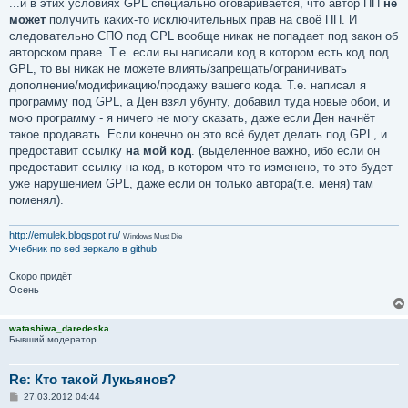
...и в этих условиях GPL специально оговаривается, что автор ПП
не
может
получить каких-то исключительных прав на своё ПП. И
следовательно СПО под GPL вообще никак не попадает под закон об
авторском праве. Т.е. если вы написали код в котором есть код под
GPL, то вы никак не можете влиять/запрещать/ограничивать
дополнение/модификацию/продажу вашего кода. Т.е. написал я
программу под GPL, а Ден взял убунту, добавил туда новые обои, и
мою программу - я ничего не могу сказать, даже если Ден начнёт
такое продавать. Если конечно он это всё будет делать под GPL, и
предоставит ссылку
на мой код
. (выделенное важно, ибо если он
предоставит ссылку на код, в котором что-то изменено, то это будет
уже нарушением GPL, даже если он только автора(т.е. меня) там
поменял).
http://emulek.blogspot.ru/
Windows Must Die
Учебник по sed
зеркало в github
Скоро придёт
Осень
watashiwa_daredeska
Бывший модератор
Re: Кто такой Лукьянов?
С
27.03.2012 04:44
о