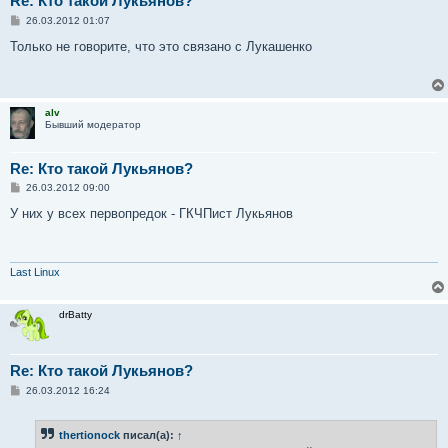
Re: Кто такой Лукьянов?
С
26.03.2012 01:07
о
о
Только не говорите, что это связано с Лукашенко
б
щ
е
н
и
alv
е
Бывший модератор
Re: Кто такой Лукьянов?
С
26.03.2012 09:00
о
о
У них у всех первопредок - ГКЧПист Лукьянов
б
щ
е
н
и
Last Linux
е
drBatty
Re: Кто такой Лукьянов?
С
26.03.2012 16:24
о
о
б
thertionock
писал(а):
↑
щ