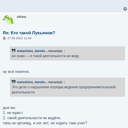
drBatty
Re: Кто такой Лукьянов?
С
27.03.2012 11:24
о
о
б
watashiwa_darede...
писал(а):
↑
щ
е
не знаю — я такой деятельности не веду.
н
и
е
ну всё понятно.
watashiwa_darede...
писал(а):
↑
Это дело о нарушении порядка ведения предпринимательской
деятельности.
дык вы
1. не юрист
2. такой деятельности не ведёте.
типа не ортопед, и ног нет, но ходить таки учит?