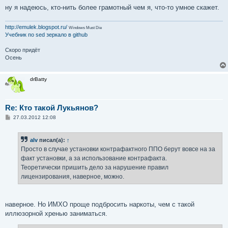
ну я надеюсь, кто-нить более грамотный чем я, что-то умное скажет.
http://emulek.blogspot.ru/
Windows Must Die
Учебник по sed
зеркало в github
Скоро придёт
Осень
drBatty
Re: Кто такой Лукьянов?
С
27.03.2012 12:08
о
о
б
alv
писал(а):
↑
щ
е
Просто в случае установки контрафактного ППО берут вовсе на за
н
факт установки, а за использование контрафакта.
и
е
Теоретически пришить дело за нарушение правил
лицензирования, наверное, можно.
наверное. Но ИМХО проще подбросить наркоты, чем с такой
иллюзорной хренью заниматься.