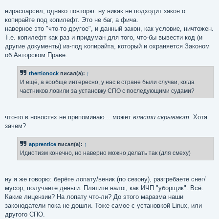
нираспарсил, однако повторю: ну никак не подходит закон о
копирайте под копилефт. Это не баг, а фича.
наверное это "что-то другое", и данный закон, как условие, ничтожен.
Т.е. копилефт как раз и придуман для того, что-бы вывести код (и
другие документы) из-под копирайта, который и охраняется Законом
об Авторском Праве.
thertionock
писал(а):
↑
И ещё, а вообще интересно, у нас в стране были случаи, когда
частников ловили за установку СПО с последующими судами?
что-то в новостях не припоминаю... может
власти скрывают
. Хотя
зачем?
apprentice
писал(а):
↑
Идиотизм конечно, но наверно можно делать так (для смеху)
ну я же говорю: берёте лопату/веник (по сезону), разгребаете снег/
мусор, получаете деньги. Платите налог, как ИЧП "уборщик". Всё.
Какие лицензии? На лопату что-ли? До этого маразма наши
законодатели пока не дошли. Тоже самое с установкой Linux, или
другого СПО.