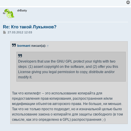
drBatty
Re: Кто такой Лукьянов?
С
27.03.2012 12:03
о
о
б
bormant
писал(а):
↑
щ
е
н
и
е
Developers that use the GNU GPL protect your rights with two
steps: (1) assert copyright on the software, and (2) offer you this
License giving you legal permission to copy, distribute and/or
modify it.
Так что копилефт -- это использование копирайта для
предоставления прав копирования, распространения и/или
модификации объектов авторского права. Ни больше, ни меньше.
Так что не только просто подходит, но и изначальной целью было
использование закона о копирайте для защиты свободного (в том
смысле, как это определено в GPL) распространения ;-)