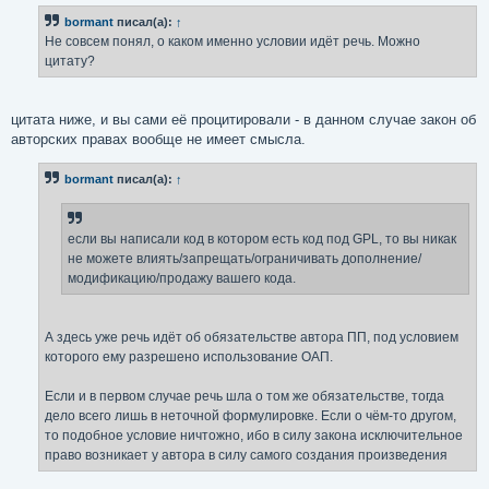
bormant
писал(а):
↑
Не совсем понял, о каком именно условии идёт речь. Можно
цитату?
цитата ниже, и вы сами её процитировали - в данном случае закон об
авторских правах вообще не имеет смысла.
bormant
писал(а):
↑
если вы написали код в котором есть код под GPL, то вы никак
не можете влиять/запрещать/ограничивать дополнение/
модификацию/продажу вашего кода.
А здесь уже речь идёт об обязательстве автора ПП, под условием
которого ему разрешено использование ОАП.
Если и в первом случае речь шла о том же обязательстве, тогда
дело всего лишь в неточной формулировке. Если о чём-то другом,
то подобное условие ничтожно, ибо в силу закона исключительное
право возникает у автора в силу самого создания произведения