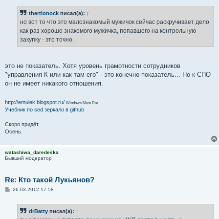
thertionock
писал(а):
↑
но вот то что это малознакомый мужичок сейчас раскручивает дело
как раз хорошо знакомого мужичка, попавшего на контрольную
закупку - это точно.
это не показатель. Хотя уровень грамотности сотрудников
"управления К или как там его" - это конечно показатель... Но к СПО
он не имеет никакого отношения.
http://emulek.blogspot.ru/
Windows Must Die
Учебник по sed
зеркало в github
Скоро придёт
Осень
watashiwa_daredeska
Бывший модератор
Re: Кто такой Лукьянов?
С
26.03.2012 17:58
о
о
б
drBatty
писал(а):
↑
щ
е