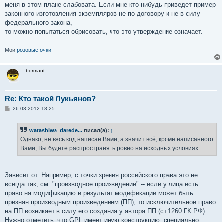
меня в этом плане слабовата. Если мне кто-нибудь приведет пример
законного изготовления экземпляров не по договору и не в силу
федерального закона,
то можно попытаться обрисовать, что это утверждение означает.
Мои
розовые очки
bormant
Re: Кто такой Лукьянов?
С
26.03.2012 18:25
о
о
б
watashiwa_darede...
писал(а):
↑
щ
е
Однако, не весь код написан Вами, а значит всё, кроме написанного
н
Вами, Вы будете распространять ровно на исходных условиях.
и
е
Зависит от. Например, с точки зрения российского права это не
всегда так, см. "производное произведение" -- если у лица есть
право на модификацию и результат модификации может быть
признан производным произведением (ПП), то исключительное право
на ПП возникает в силу его создания у автора ПП (ст.1260 ГК РФ).
Нужно отметить, что GPL имеет иную конструкцию, специально