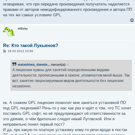
оговаривая, что при передаче произведения получатель наделяется
правами от авторов немодифицированного произведения и автора ПП
на тех же самых условиях GPL.
drBatty
Re: Кто такой Лукьянов?
С
26.03.2012 23:58
о
о
б
watashiwa_darede...
писал(а):
↑
щ
е
А лицензии нужны для занятий определенными видами
н
деятельности, прописанными в законе, упомянутом мной выше. Так
и
е
вот, занятие лицензируемым видом деятельности без лицензии
незаконно.
ок. А скажем GPL лицензия позволит мне заняться установкой ПО
под GPL лицензией? Речь-то у нас как раз и идёт о том, что ТС хочет
поставить GPL софт, но её предупреждают об ответственности за
это деяние, о чём бдительно следит некий Луговской. Или я
неправильно понял первый пост?
И да, про какую-то платную установку кому-то речи вроде в постах