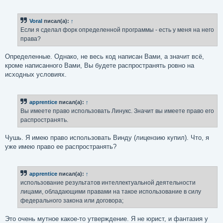
Voral
писал(а):
↑
Если я сделал форк определенной программы - есть у меня на него
права?
Определенные. Однако, не весь код написан Вами, а значит всё,
кроме написанного Вами, Вы будете распространять ровно на
исходных условиях.
apprentice
писал(а):
↑
Вы имеете право использовать Линукс. Значит вы имеете право его
распространять.
Чушь. Я имею право использовать Винду (лицензию купил). Что, я
уже имею право ее распространять?
apprentice
писал(а):
↑
использование результатов интеллектуальной деятельности
лицами, обладающими правами на такое использование в силу
федерального закона или договора;
Это очень мутное какое-то утверждение. Я не юрист, и фантазия у