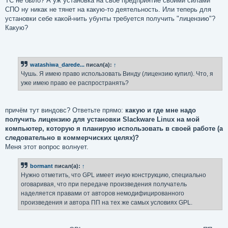
ТС не было? А уж установка на своё предприятие своими силами
СПО ну никак не тянет на какую-то деятельность. Или теперь для
установки себе какой-нить убунты требуется получить "лицензию"?
Какую?
watashiwa_darede...
писал(а):
↑
Чушь. Я имею право использовать Винду (лицензию купил). Что, я
уже имею право ее распространять?
причём тут виндовс? Ответьте прямо:
какую и где мне надо
получить лицензию для установки Slackware Linux на мой
компьютер, которую я планирую использовать в своей работе (а
следовательно в коммерчиских целях)?
Меня этот вопрос волнует.
bormant
писал(а):
↑
Нужно отметить, что GPL имеет иную конструкцию, специально
оговаривая, что при передаче произведения получатель
наделяется правами от авторов немодифицированного
произведения и автора ПП на тех же самых условиях GPL.