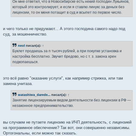
е
Он мне ответил, что в Новосибирске есть некий господин Лукьянов,
н
который это контролирует, и если я ставлю линукс за деньги без
и
е
лицензии, то он меня потащит в суд и всыпет по первое число.
и чего только не придумают... А этого господина самого надо под
суд, за мошенничество.
neol
писал(а):
↑
Буклет продаешь за n тысяч рублей, а при покупке установка и
настройка бесплатно. Звучит бредово, но с т. з. закона хрен
подкопаешься.
это всё равно "оказание услуги", как например стрижка, или там
замена унитаза.
watashiwa_darede...
писал(а):
↑
Занятие лицензируемым видом деятельности без лицензии в РФ —
незаконное предпринимательство.
вы случаем не путаете лицензию на ИЧП деятельность, с лицензией
на программное обеспечение? Так вот, они совершенно независимы.
Ортогональны, если можно так сказать.