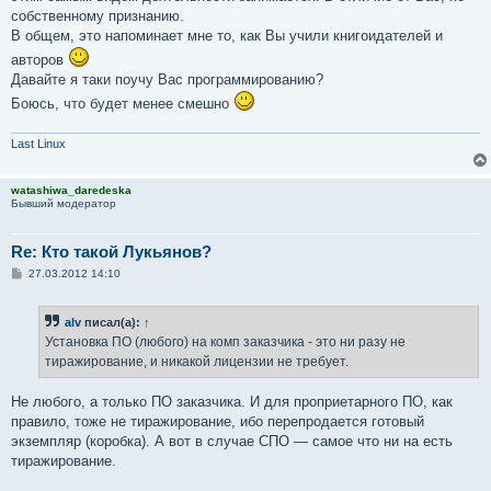
собственному признанию.
В общем, это напоминает мне то, как Вы учили книгоидателей и
авторов
Давайте я таки поучу Вас программированию?
Боюсь, что будет менее смешно
Last Linux
watashiwa_daredeska
Бывший модератор
Re: Кто такой Лукьянов?
С
27.03.2012 14:10
о
о
б
alv
писал(а):
↑
щ
е
Установка ПО (любого) на комп заказчика - это ни разу не
н
тиражирование, и никакой лицензии не требует.
и
е
Не любого, а только ПО заказчика. И для проприетарного ПО, как
правило, тоже не тиражирование, ибо перепродается готовый
экземпляр (коробка). А вот в случае СПО — самое что ни на есть
тиражирование.