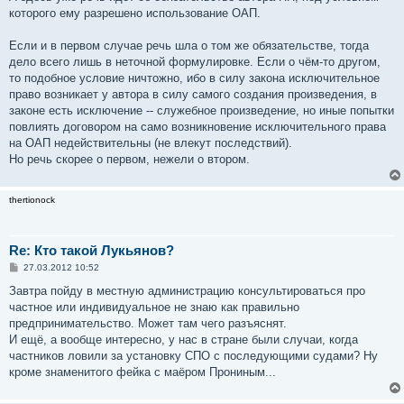
которого ему разрешено использование ОАП.
Если и в первом случае речь шла о том же обязательстве, тогда
дело всего лишь в неточной формулировке. Если о чём-то другом,
то подобное условие ничтожно, ибо в силу закона исключительное
право возникает у автора в силу самого создания произведения, в
законе есть исключение -- служебное произведение, но иные попытки
повлиять договором на само возникновение исключительного права
на ОАП недействительны (не влекут последствий).
Но речь скорее о первом, нежели о втором.
thertionock
Re: Кто такой Лукьянов?
С
27.03.2012 10:52
о
о
Завтра пойду в местную администрацию консультироваться про
б
частное или индивидуальное не знаю как правильно
щ
е
предпринимательство. Может там чего разъяснят.
н
И ещё, а вообще интересно, у нас в стране были случаи, когда
и
е
частников ловили за установку СПО с последующими судами? Ну
кроме знаменитого фейка с маёром Прониным...