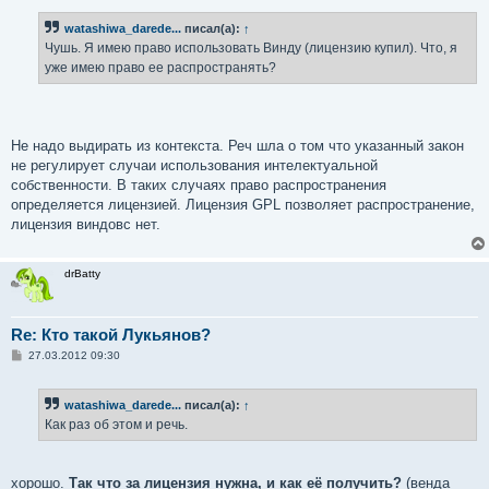
о
б
watashiwa_darede...
писал(а):
↑
щ
е
Чушь. Я имею право использовать Винду (лицензию купил). Что, я
н
уже имею право ее распространять?
и
е
Не надо выдирать из контекста. Реч шла о том что указанный закон
не регулирует случаи использования интелектуальной
собственности. В таких случаях право распространения
определяется лицензией. Лицензия GPL позволяет распространение,
лицензия виндовс нет.
drBatty
Re: Кто такой Лукьянов?
С
27.03.2012 09:30
о
о
б
watashiwa_darede...
писал(а):
↑
щ
е
Как раз об этом и речь.
н
и
е
хорошо.
Так что за лицензия нужна, и как её получить?
(венда