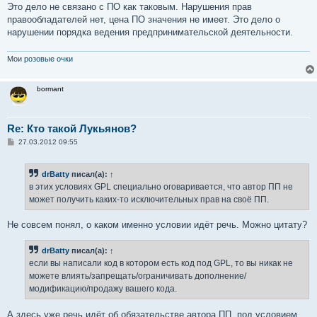
Это дело не связано с ПО как таковым. Нарушения прав
правообладателей нет, цена ПО значения не имеет. Это дело о
нарушении порядка ведения предпринимательской деятельности.
Мои
розовые очки
bormant
Re: Кто такой Лукьянов?
С
27.03.2012 09:55
о
о
б
drBatty
писал(а):
↑
щ
е
в этих условиях GPL специально оговаривается, что автор ПП не
н
может получить каких-то исключительных прав на своё ПП.
и
е
Не совсем понял, о каком именно условии идёт речь. Можно цитату?
drBatty
писал(а):
↑
если вы написали код в котором есть код под GPL, то вы никак не
можете влиять/запрещать/ограничивать дополнение/
модификацию/продажу вашего кода.
А здесь уже речь идёт об обязательстве автора ПП, под условием