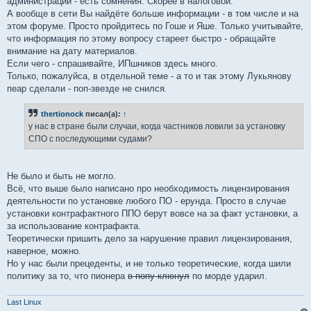
администрации - есть сомнения. Скорее в налоговой.
А вообще в сети Вы найдёте больше информации - в том числе и на
этом форуме. Просто пройдитесь по Гоше и Яше. Только учитывайте,
что информация по этому вопросу стареет быстро - обращайте
внимание на дату материалов.
Если чего - спрашивайте, ИПшников здесь много.
Только, пожалуйса, в отдельной теме - а то и так этому Лукьянову
пеар сделали - поп-звезде не снился.
thertionock
писал(а):
↑
у нас в стране были случаи, когда частников ловили за установку
СПО с последующими судами?
Не было и быть не могло.
Всё, что выше было написано про необходимость лицензирования
деятельности по установке любого ПО - ерунда. Просто в случае
установки контрафактного ППО берут вовсе на за факт установки, а
за использование контрафакта.
Теоретически пришить дело за нарушение правил лицензирования,
наверное, можно.
Но у нас были прецеденты, и не только теоретические, когда шили
политику за то, что пионера
в попу клюнул
по морде ударил.
Last Linux