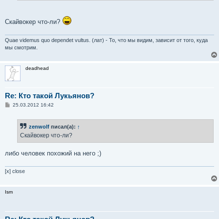
Скайвокер что-ли?
Quae videmus quo dependet vultus. (лат) - То, что мы видим, зависит от того, куда
мы смотрим.
deadhead
Re: Кто такой Лукьянов?
С
25.03.2012 16:42
о
о
б
zenwolf
писал(а):
↑
щ
е
Скайвокер что-ли?
н
и
е
либо человек похожий на него ;)
[x] close
Ism