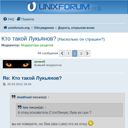
FAQ
Правила
unixforum.org
Обсуждения
Дорога, открытая всем
Кто такой Лукьянов?
(Насколько он страшен?)
Модератор:
Модераторы разделов
1
2
3
Пред.
След.
84 сообщения
zenwolf
Бывший модератор
Re: Кто такой Лукьянов?
С
25.03.2012 16:34
о
о
б
deadhead
писал(а):
↑
щ
е
н
Ism
писал(а):
↑
и
е
А отец основатель СтопЛинукс Лука их сын ?
вы не поверите, но Люк (aka Luke) это их отец