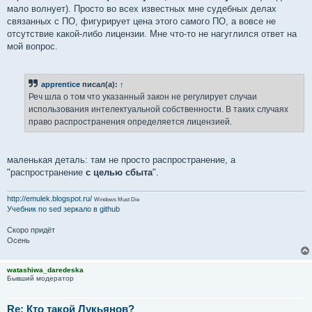
мало волнует). Просто во всех известных мне судебных делах
связанных с ПО, фигурирует цена этого самого ПО, а вовсе не
отсутствие какой-либо лицензии. Мне что-то не нагуглился ответ на
мой вопрос.
apprentice
писал(а):
↑
Реч шла о том что указанный закон не регулирует случаи
использования интелектуальной собственности. В таких случаях
право распространения определяется лицензией.
маленькая деталь: там не просто распространение, а
"распространение
с целью сбыта
".
http://emulek.blogspot.ru/
Windows Must Die
Учебник по sed
зеркало в github
Скоро придёт
Осень
watashiwa_daredeska
Бывший модератор
Re: Кто такой Лукьянов?