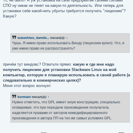
ТС не было? А уж установка на своё предприятие своими силами
СПО ну никак не тянет на какую-то деятельность. Или теперь для
установки себе какой-нить убунты требуется получить "лицензию"?
Какую?
watashiwa_darede...
писал(а):
↑
Чушь. Я имею право использовать Винду (лицензию купил). Что, я
уже имею право ее распространять?
причём тут виндовс? Ответьте прямо:
какую и где мне надо
получить лицензию для установки Slackware Linux на мой
компьютер, которую я планирую использовать в своей работе (а
следовательно в коммерчиских целях)?
Меня этот вопрос волнует.
bormant
писал(а):
↑
Нужно отметить, что GPL имеет иную конструкцию, специально
оговаривая, что при передаче произведения получатель
наделяется правами от авторов немодифицированного
произведения и автора ПП на тех же самых условиях GPL.