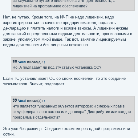
вы случаем не путаете лицензию на ИЧП деятельность, с
н
лицензией на программное обеспечение?
и
е
Нет, не путаю. Кроме того, на ИЧП не надо лицензии, надо
зарегистрироваться в качестве предпринимателя, подавать
декларацию и платить налоги и всякие взносы. А лицензии нужны
для занятий определенными видами деятельности, прописанными в
законе, упомянутом мной выше. Так вот, занятие лицензируемым
видом деятельности без лицензии незаконно.
Voral
писал(а):
↑
Но. А подпадает ли под эту статью установка ОС?
Если ТС устанавливает ОС со своих носителей, то это создание
экземпляров. Значит, подпадает.
Voral
писал(а):
↑
Что является "указанных объектов авторских и смежных прав в
силу федерального закона или договора". Дистрибутив или каждая
программа в отдельности?
Это уже без разницы. Создание экземпляров одной программы или
сотни.