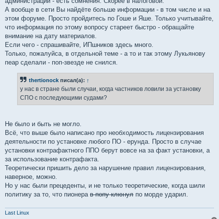
администрации - есть сомнения. Скорее в налоговой.
А вообще в сети Вы найдёте больше информации - в том числе и на
этом форуме. Просто пройдитесь по Гоше и Яше. Только учитывайте,
что информация по этому вопросу стареет быстро - обращайте
внимание на дату материалов.
Если чего - спрашивайте, ИПшников здесь много.
Только, пожалуйса, в отдельной теме - а то и так этому Лукьянову
пеар сделали - поп-звезде не снился.
thertionock
писал(а):
↑
у нас в стране были случаи, когда частников ловили за установку
СПО с последующими судами?
Не было и быть не могло.
Всё, что выше было написано про необходимость лицензирования
деятельности по установке любого ПО - ерунда. Просто в случае
установки контрафактного ППО берут вовсе на за факт установки, а
за использование контрафакта.
Теоретически пришить дело за нарушение правил лицензирования,
наверное, можно.
Но у нас были прецеденты, и не только теоретические, когда шили
политику за то, что пионера
в попу клюнул
по морде ударил.
Last Linux