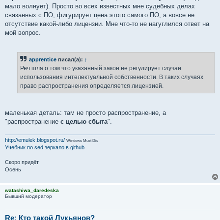
мало волнует). Просто во всех известных мне судебных делах
связанных с ПО, фигурирует цена этого самого ПО, а вовсе не
отсутствие какой-либо лицензии. Мне что-то не нагуглился ответ на
мой вопрос.
apprentice
писал(а):
↑
Реч шла о том что указанный закон не регулирует случаи
использования интелектуальной собственности. В таких случаях
право распространения определяется лицензией.
маленькая деталь: там не просто распространение, а
"распространение
с целью сбыта
".
http://emulek.blogspot.ru/
Windows Must Die
Учебник по sed
зеркало в github
Скоро придёт
Осень
watashiwa_daredeska
Бывший модератор
Re: Кто такой Лукьянов?