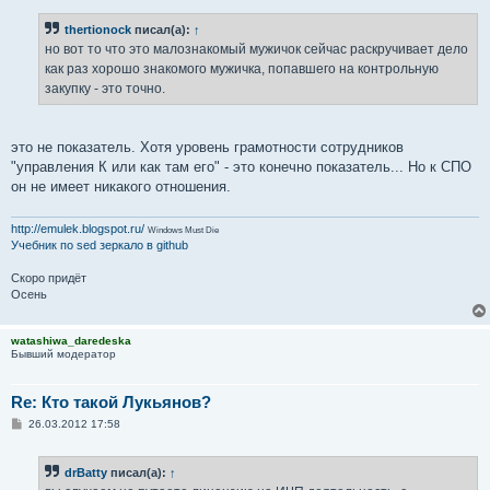
thertionock
писал(а):
↑
но вот то что это малознакомый мужичок сейчас раскручивает дело
как раз хорошо знакомого мужичка, попавшего на контрольную
закупку - это точно.
это не показатель. Хотя уровень грамотности сотрудников
"управления К или как там его" - это конечно показатель... Но к СПО
он не имеет никакого отношения.
http://emulek.blogspot.ru/
Windows Must Die
Учебник по sed
зеркало в github
Скоро придёт
Осень
watashiwa_daredeska
Бывший модератор
Re: Кто такой Лукьянов?
С
26.03.2012 17:58
о
о
б
drBatty
писал(а):
↑
щ
е