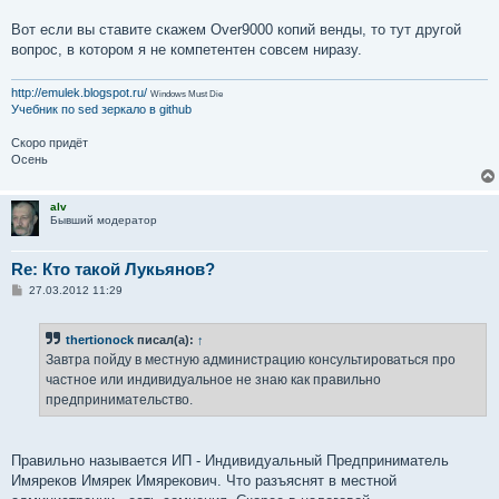
Вот если вы ставите скажем Over9000 копий венды, то тут другой
вопрос, в котором я не компетентен совсем ниразу.
http://emulek.blogspot.ru/
Windows Must Die
Учебник по sed
зеркало в github
Скоро придёт
Осень
alv
Бывший модератор
Re: Кто такой Лукьянов?
С
27.03.2012 11:29
о
о
б
thertionock
писал(а):
↑
щ
е
Завтра пойду в местную администрацию консультироваться про
н
частное или индивидуальное не знаю как правильно
и
е
предпринимательство.
Правильно называется ИП - Индивидуальный Предприниматель
Имяреков Имярек Имярекович. Что разъяснят в местной