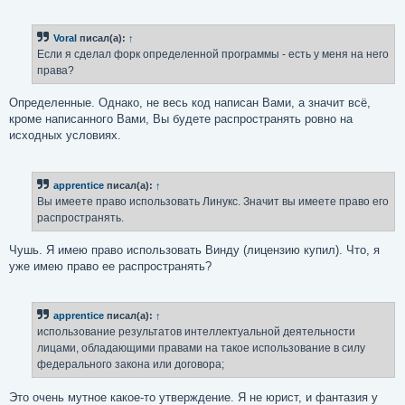
Voral
писал(а):
↑
Если я сделал форк определенной программы - есть у меня на него
права?
Определенные. Однако, не весь код написан Вами, а значит всё,
кроме написанного Вами, Вы будете распространять ровно на
исходных условиях.
apprentice
писал(а):
↑
Вы имеете право использовать Линукс. Значит вы имеете право его
распространять.
Чушь. Я имею право использовать Винду (лицензию купил). Что, я
уже имею право ее распространять?
apprentice
писал(а):
↑
использование результатов интеллектуальной деятельности
лицами, обладающими правами на такое использование в силу
федерального закона или договора;
Это очень мутное какое-то утверждение. Я не юрист, и фантазия у