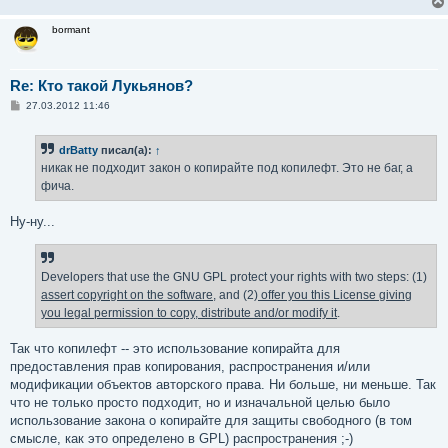
bormant
Re: Кто такой Лукьянов?
С
27.03.2012 11:46
о
о
б
drBatty
писал(а):
↑
щ
е
никак не подходит закон о копирайте под копилефт. Это не баг, а
н
фича.
и
е
Ну-ну...
Developers that use the GNU GPL protect your rights with two steps: (1)
assert copyright on the software
, and (2)
offer you this License giving
you legal permission to copy, distribute and/or modify it
.
Так что копилефт -- это использование копирайта для
предоставления прав копирования, распространения и/или
модификации объектов авторского права. Ни больше, ни меньше. Так
что не только просто подходит, но и изначальной целью было
использование закона о копирайте для защиты свободного (в том
смысле, как это определено в GPL) распространения ;-)