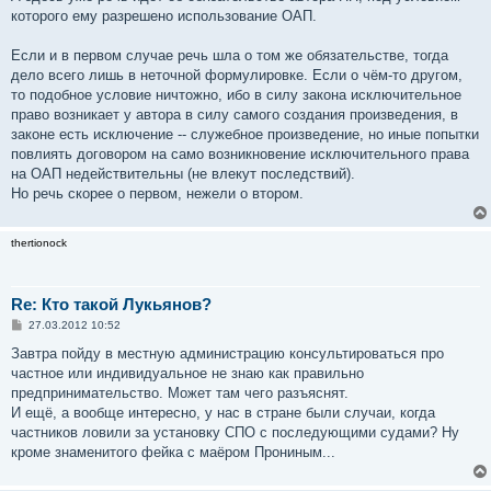
которого ему разрешено использование ОАП.
Если и в первом случае речь шла о том же обязательстве, тогда
дело всего лишь в неточной формулировке. Если о чём-то другом,
то подобное условие ничтожно, ибо в силу закона исключительное
право возникает у автора в силу самого создания произведения, в
законе есть исключение -- служебное произведение, но иные попытки
повлиять договором на само возникновение исключительного права
на ОАП недействительны (не влекут последствий).
Но речь скорее о первом, нежели о втором.
thertionock
Re: Кто такой Лукьянов?
С
27.03.2012 10:52
о
о
Завтра пойду в местную администрацию консультироваться про
б
частное или индивидуальное не знаю как правильно
щ
е
предпринимательство. Может там чего разъяснят.
н
И ещё, а вообще интересно, у нас в стране были случаи, когда
и
е
частников ловили за установку СПО с последующими судами? Ну
кроме знаменитого фейка с маёром Прониным...