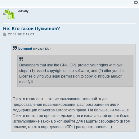
drBatty
Re: Кто такой Лукьянов?
С
27.03.2012 12:03
о
о
б
bormant
писал(а):
↑
щ
е
н
и
е
Developers that use the GNU GPL protect your rights with two
steps: (1) assert copyright on the software, and (2) offer you this
License giving you legal permission to copy, distribute and/or
modify it.
Так что копилефт -- это использование копирайта для
предоставления прав копирования, распространения и/или
модификации объектов авторского права. Ни больше, ни меньше.
Так что не только просто подходит, но и изначальной целью было
использование закона о копирайте для защиты свободного (в том
смысле, как это определено в GPL) распространения ;-)