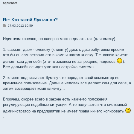
apprentice
Re: Кто такой Лукьянов?
С
27.03.2012 10:59
о
о
б
Идиотизм конечно, но наверно можно делать так (для смеху):
щ
е
н
1. вариант даем человеку (клиенту) диск с дистрибутивом просим
и
е
что бы он сам вставил его в комп и нажал кнопку. Т.е. копию клиент
делает сам для себя (это-то законом не запрещено, надеюсь
).
Все дальнейшее идет уже как настройка системы.
2. клиент подписывает бумагу что передает свой компьютер во
временное пользование. Дальше человек все делает сам для себя, а
затем возвращает комп клиенту...
Впрочем, скорее всего в законе есть какие-то положения
регулирующие подобные ситуации. А то получается что системный
администратор на предприятии не имеет права ничего копировать
.