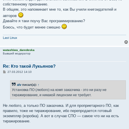
собственному признанию.
В общем, это напоминает мне то, как Вы учили книгоидателей и
авторов
Давайте я таки поучу Вас программированию?
Боюсь, что будет менее смешно
Last Linux
watashiwa_daredeska
Бывший модератор
Re: Кто такой Лукьянов?
С
27.03.2012 14:10
о
о
б
alv
писал(а):
↑
щ
е
Установка ПО (любого) на комп заказчика - это ни разу не
н
тиражирование, и никакой лицензии не требует.
и
е
Не любого, а только ПО заказчика. И для проприетарного ПО, как
правило, тоже не тиражирование, ибо перепродается готовый
экземпляр (коробка). А вот в случае СПО — самое что ни на есть
тиражирование.