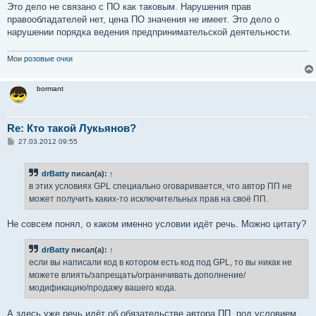
Это дело не связано с ПО как таковым. Нарушения прав
правообладателей нет, цена ПО значения не имеет. Это дело о
нарушении порядка ведения предпринимательской деятельности.
Мои
розовые очки
bormant
Re: Кто такой Лукьянов?
С
27.03.2012 09:55
о
о
б
drBatty
писал(а):
↑
щ
е
в этих условиях GPL специально оговаривается, что автор ПП не
н
может получить каких-то исключительных прав на своё ПП.
и
е
Не совсем понял, о каком именно условии идёт речь. Можно цитату?
drBatty
писал(а):
↑
если вы написали код в котором есть код под GPL, то вы никак не
можете влиять/запрещать/ограничивать дополнение/
модификацию/продажу вашего кода.
А здесь уже речь идёт об обязательстве автора ПП, под условием