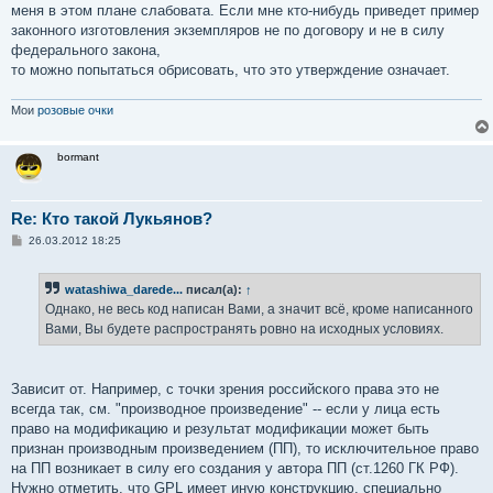
меня в этом плане слабовата. Если мне кто-нибудь приведет пример
законного изготовления экземпляров не по договору и не в силу
федерального закона,
то можно попытаться обрисовать, что это утверждение означает.
Мои
розовые очки
bormant
Re: Кто такой Лукьянов?
С
26.03.2012 18:25
о
о
б
watashiwa_darede...
писал(а):
↑
щ
е
Однако, не весь код написан Вами, а значит всё, кроме написанного
н
Вами, Вы будете распространять ровно на исходных условиях.
и
е
Зависит от. Например, с точки зрения российского права это не
всегда так, см. "производное произведение" -- если у лица есть
право на модификацию и результат модификации может быть
признан производным произведением (ПП), то исключительное право
на ПП возникает в силу его создания у автора ПП (ст.1260 ГК РФ).
Нужно отметить, что GPL имеет иную конструкцию, специально