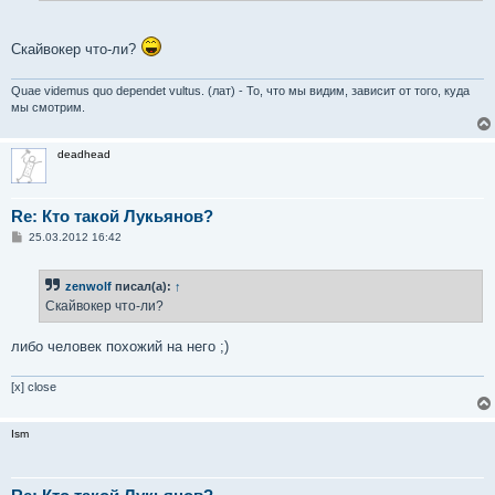
Скайвокер что-ли?
Quae videmus quo dependet vultus. (лат) - То, что мы видим, зависит от того, куда
мы смотрим.
deadhead
Re: Кто такой Лукьянов?
С
25.03.2012 16:42
о
о
б
zenwolf
писал(а):
↑
щ
е
Скайвокер что-ли?
н
и
е
либо человек похожий на него ;)
[x] close
Ism