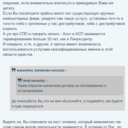
лицензии, если внимательно вчитаться в приводимую Вами же
цитату.
Если Вы посмотрите прайсы много лет существующих крупных
компьютерных фирм, увидите там такую услугу: установка того-то и
того-то либо с купленных у нас дистрибутивов, либо с дистрибутивов
клиента.
А уж про СПО и говорить нечего - Альт и АСП занимаются
тиражированием больше 10 лет, как и Линуксцентр.
И поверьте, и те, и другие, и третьи имеют возможность
воспользоваться услугами квалифицированных именно в этой
области юристов.
watashiwa_daredeska
писал(а):
↑
Voral
писал(а):
↑
Таким образом заключаем договор на обслуживание и
устанавливаем.
Да пожалуйста. Вы это не мне объясняйте, а подумайте, как будете
в суде защищаться.
Видите ли, Вы отвечаете на пост чловека, который немножечко так
этим самым видом деятельности занимается. В отличие от Вас, по