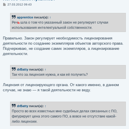
С
27.03.2012 09:43
о
о
б
apprentice
писал(а):
↑
щ
е
Реч
ь
шла о том что указанный закон не регулирует случаи
н
использования интелектуальной собственности.
и
е
Правильно. Закон регулирует необходимость лицензирования
деятельности по созданию экземпляров объектов авторского права.
Подчеркиваю, не создание самих экземпляров, а лицензирование
деятельности.
drBatty
писал(а):
↑
Так что за лицензия нужна, и как её получить?
Лицензия от лицензирующего органа. От какого именно, в данном
случае, не знаю — я такой деятельности не веду.
drBatty
писал(а):
↑
Просто во всех известных мне судебных делах связанных с ПО,
фигурирует цена этого самого ПО, а вовсе не отсутствие какой-
либо лицензии.