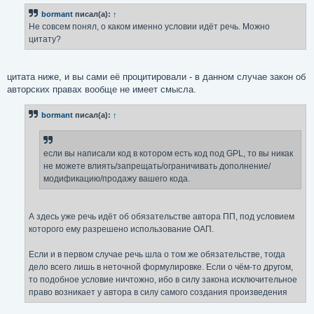
bormant
писал(а):
↑
Не совсем понял, о каком именно условии идёт речь. Можно
цитату?
цитата ниже, и вы сами её процитировали - в данном случае закон об
авторских правах вообще не имеет смысла.
bormant
писал(а):
↑
если вы написали код в котором есть код под GPL, то вы никак
не можете влиять/запрещать/ограничивать дополнение/
модификацию/продажу вашего кода.
А здесь уже речь идёт об обязательстве автора ПП, под условием
которого ему разрешено использование ОАП.
Если и в первом случае речь шла о том же обязательстве, тогда
дело всего лишь в неточной формулировке. Если о чём-то другом,
то подобное условие ничтожно, ибо в силу закона исключительное
право возникает у автора в силу самого создания произведения