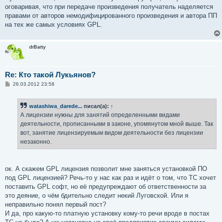
оговаривая, что при передаче произведения получатель наделяется
правами от авторов немодифицированного произведения и автора ПП
на тех же самых условиях GPL.
drBatty
Re: Кто такой Лукьянов?
С
26.03.2012 23:58
о
о
б
watashiwa_darede...
писал(а):
↑
щ
е
А лицензии нужны для занятий определенными видами
н
деятельности, прописанными в законе, упомянутом мной выше. Так
и
е
вот, занятие лицензируемым видом деятельности без лицензии
незаконно.
ок. А скажем GPL лицензия позволит мне заняться установкой ПО
под GPL лицензией? Речь-то у нас как раз и идёт о том, что ТС хочет
поставить GPL софт, но её предупреждают об ответственности за
это деяние, о чём бдительно следит некий Луговской. Или я
неправильно понял первый пост?
И да, про какую-то платную установку кому-то речи вроде в постах