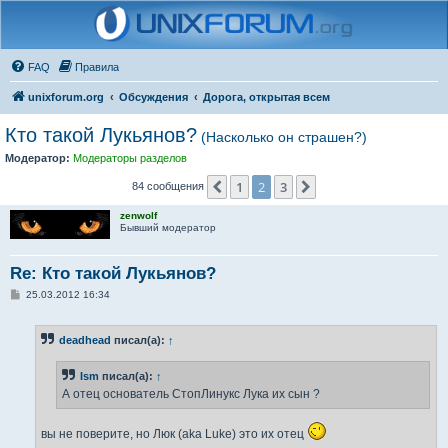
FAQ
Правила
unixforum.org
Обсуждения
Дорога, открытая всем
Кто такой Лукьянов?
(Насколько он страшен?)
Модератор:
Модераторы разделов
1
2
3
Пред.
След.
84 сообщения
zenwolf
Бывший модератор
Re: Кто такой Лукьянов?
С
25.03.2012 16:34
о
о
б
deadhead
писал(а):
↑
щ
е
н
Ism
писал(а):
↑
и
е
А отец основатель СтопЛинукс Лука их сын ?
вы не поверите, но Люк (aka Luke) это их отец