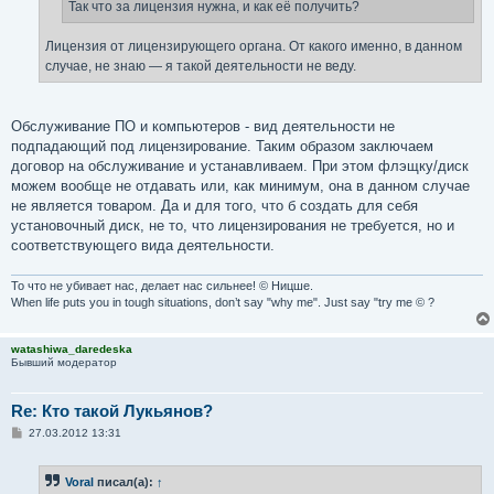
е
Так что за лицензия нужна, и как её получить?
Лицензия от лицензирующего органа. От какого именно, в данном
случае, не знаю — я такой деятельности не веду.
Обслуживание ПО и компьютеров - вид деятельности не
подпадающий под лицензирование. Таким образом заключаем
договор на обслуживание и устанавливаем. При этом флэщку/диск
можем вообще не отдавать или, как минимум, она в данном случае
не является товаром. Да и для того, что б создать для себя
установочный диск, не то, что лицензирования не требуется, но и
соответствующего вида деятельности.
То что не убивает нас, делает нас сильнее! © Ницше.
When life puts you in tough situations, don’t say "why me". Just say "try me © ?
watashiwa_daredeska
Бывший модератор
Re: Кто такой Лукьянов?
С
27.03.2012 13:31
о
о
б
Voral
писал(а):
↑
щ