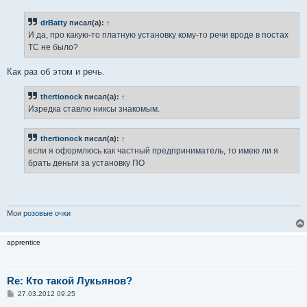
о
б
drBatty
писал(а):
↑
щ
е
И да, про какую-то платную установку кому-то речи вроде в постах
н
ТС не было?
и
е
Как раз об этом и речь.
thertionock
писал(а):
↑
Изредка ставлю никсы знакомым.
thertionock
писал(а):
↑
если я оформлюсь как частный предприниматель, то имею ли я
брать деньги за установку ПО
Мои
розовые очки
apprentice
Re: Кто такой Лукьянов?
С
27.03.2012 09:25
о