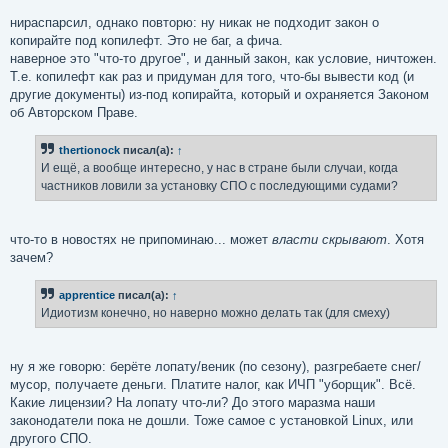
нираспарсил, однако повторю: ну никак не подходит закон о
копирайте под копилефт. Это не баг, а фича.
наверное это "что-то другое", и данный закон, как условие, ничтожен.
Т.е. копилефт как раз и придуман для того, что-бы вывести код (и
другие документы) из-под копирайта, который и охраняется Законом
об Авторском Праве.
thertionock
писал(а):
↑
И ещё, а вообще интересно, у нас в стране были случаи, когда
частников ловили за установку СПО с последующими судами?
что-то в новостях не припоминаю... может
власти скрывают
. Хотя
зачем?
apprentice
писал(а):
↑
Идиотизм конечно, но наверно можно делать так (для смеху)
ну я же говорю: берёте лопату/веник (по сезону), разгребаете снег/
мусор, получаете деньги. Платите налог, как ИЧП "уборщик". Всё.
Какие лицензии? На лопату что-ли? До этого маразма наши
законодатели пока не дошли. Тоже самое с установкой Linux, или
другого СПО.