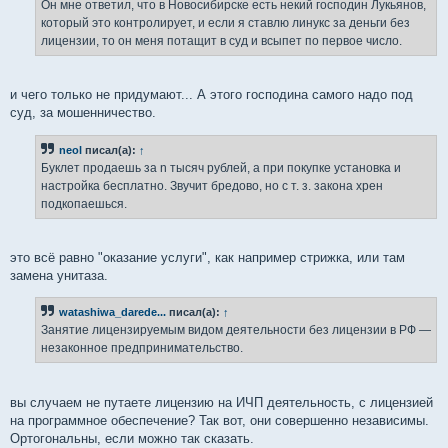
е
Он мне ответил, что в Новосибирске есть некий господин Лукьянов,
н
который это контролирует, и если я ставлю линукс за деньги без
и
е
лицензии, то он меня потащит в суд и всыпет по первое число.
и чего только не придумают... А этого господина самого надо под
суд, за мошенничество.
neol
писал(а):
↑
Буклет продаешь за n тысяч рублей, а при покупке установка и
настройка бесплатно. Звучит бредово, но с т. з. закона хрен
подкопаешься.
это всё равно "оказание услуги", как например стрижка, или там
замена унитаза.
watashiwa_darede...
писал(а):
↑
Занятие лицензируемым видом деятельности без лицензии в РФ —
незаконное предпринимательство.
вы случаем не путаете лицензию на ИЧП деятельность, с лицензией
на программное обеспечение? Так вот, они совершенно независимы.
Ортогональны, если можно так сказать.