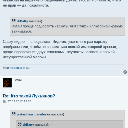
лицензии на ведение определенной деятельности и считаете, что я
не прав — да пожалуйста.
drBatty
писал(а):
↑
ИМХО проще подбросить наркоты, чем с такой иллюзорной хренью
заниматься.
Сразу видно — специалист. Видимо, уже много раз наркоту
подбрасывали, чтобы не заниматься всякой иллюзорной хренью,
вроде пересечения двух сплошных, неуплаты налогов и прочей
несущественной мелочи.
Мои
розовые очки
Voral
Re: Кто такой Лукьянов?
С
27.03.2012 13:28
о
о
б
watashiwa_daredeska
писал(а):
↑
щ
е
н
drBatty
писал(а):
↑
и