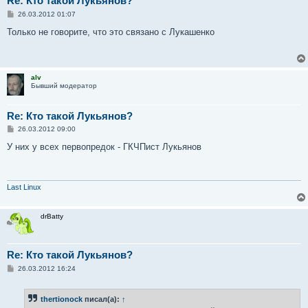
Re: Кто такой Лукьянов?
С
26.03.2012 01:07
о
о
Только не говорите, что это связано с Лукашенко
б
щ
е
н
и
alv
е
Бывший модератор
Re: Кто такой Лукьянов?
С
26.03.2012 09:00
о
о
У них у всех первопредок - ГКЧПист Лукьянов
б
щ
е
н
и
Last Linux
е
drBatty
Re: Кто такой Лукьянов?
С
26.03.2012 16:24
о
о
б
thertionock
писал(а):
↑
щ