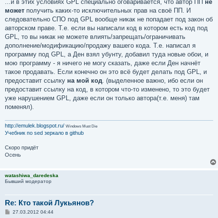
...и в этих условиях GPL специально оговаривается, что автор ПП
не
может
получить каких-то исключительных прав на своё ПП. И
следовательно СПО под GPL вообще никак не попадает под закон об
авторском праве. Т.е. если вы написали код в котором есть код под
GPL, то вы никак не можете влиять/запрещать/ограничивать
дополнение/модификацию/продажу вашего кода. Т.е. написал я
программу под GPL, а Ден взял убунту, добавил туда новые обои, и
мою программу - я ничего не могу сказать, даже если Ден начнёт
такое продавать. Если конечно он это всё будет делать под GPL, и
предоставит ссылку
на мой код
. (выделенное важно, ибо если он
предоставит ссылку на код, в котором что-то изменено, то это будет
уже нарушением GPL, даже если он только автора(т.е. меня) там
поменял).
http://emulek.blogspot.ru/
Windows Must Die
Учебник по sed
зеркало в github
Скоро придёт
Осень
watashiwa_daredeska
Бывший модератор
Re: Кто такой Лукьянов?
С
27.03.2012 04:44
о