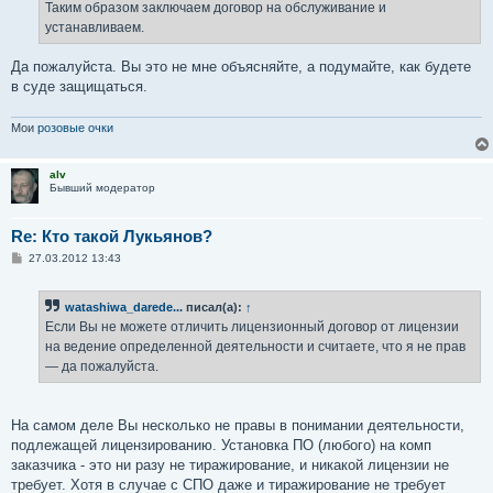
е
Таким образом заключаем договор на обслуживание и
н
устанавливаем.
и
е
Да пожалуйста. Вы это не мне объясняйте, а подумайте, как будете
в суде защищаться.
Мои
розовые очки
alv
Бывший модератор
Re: Кто такой Лукьянов?
С
27.03.2012 13:43
о
о
б
watashiwa_darede...
писал(а):
↑
щ
е
Если Вы не можете отличить лицензионный договор от лицензии
н
на ведение определенной деятельности и считаете, что я не прав
и
е
— да пожалуйста.
На самом деле Вы несколько не правы в понимании деятельности,
подлежащей лицензированию. Установка ПО (любого) на комп
заказчика - это ни разу не тиражирование, и никакой лицензии не
требует. Хотя в случае с СПО даже и тиражирование не требует