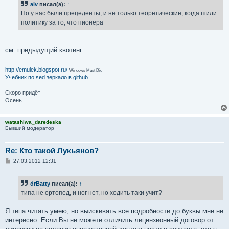
alv
писал(а):
↑
Но у нас были прецеденты, и не только теоретические, когда шили
политику за то, что пионера
см. предыдущий квотинг.
http://emulek.blogspot.ru/
Windows Must Die
Учебник по sed
зеркало в github
Скоро придёт
Осень
watashiwa_daredeska
Бывший модератор
Re: Кто такой Лукьянов?
С
27.03.2012 12:31
о
о
б
drBatty
писал(а):
↑
щ
е
типа не ортопед, и ног нет, но ходить таки учит?
н
и
е
Я типа читать умею, но выискивать все подробности до буквы мне не
интересно. Если Вы не можете отличить лицензионный договор от