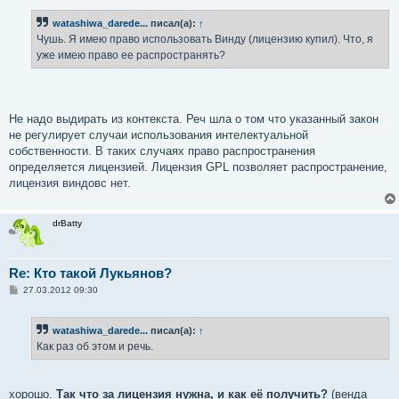
о
б
watashiwa_darede...
писал(а):
↑
щ
е
Чушь. Я имею право использовать Винду (лицензию купил). Что, я
н
уже имею право ее распространять?
и
е
Не надо выдирать из контекста. Реч шла о том что указанный закон
не регулирует случаи использования интелектуальной
собственности. В таких случаях право распространения
определяется лицензией. Лицензия GPL позволяет распространение,
лицензия виндовс нет.
drBatty
Re: Кто такой Лукьянов?
С
27.03.2012 09:30
о
о
б
watashiwa_darede...
писал(а):
↑
щ
е
Как раз об этом и речь.
н
и
е
хорошо.
Так что за лицензия нужна, и как её получить?
(венда