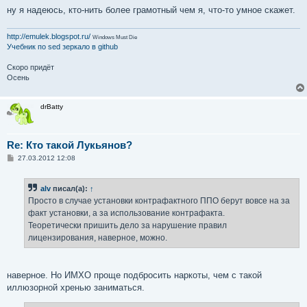
ну я надеюсь, кто-нить более грамотный чем я, что-то умное скажет.
http://emulek.blogspot.ru/
Windows Must Die
Учебник по sed
зеркало в github
Скоро придёт
Осень
drBatty
Re: Кто такой Лукьянов?
С
27.03.2012 12:08
о
о
б
alv
писал(а):
↑
щ
е
Просто в случае установки контрафактного ППО берут вовсе на за
н
факт установки, а за использование контрафакта.
и
е
Теоретически пришить дело за нарушение правил
лицензирования, наверное, можно.
наверное. Но ИМХО проще подбросить наркоты, чем с такой
иллюзорной хренью заниматься.