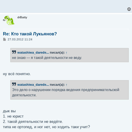
drBatty
Re: Кто такой Лукьянов?
С
27.03.2012 11:24
о
о
б
watashiwa_darede...
писал(а):
↑
щ
е
не знаю — я такой деятельности не веду.
н
и
е
ну всё понятно.
watashiwa_darede...
писал(а):
↑
Это дело о нарушении порядка ведения предпринимательской
деятельности.
дык вы
1. не юрист
2. такой деятельности не ведёте.
типа не ортопед, и ног нет, но ходить таки учит?