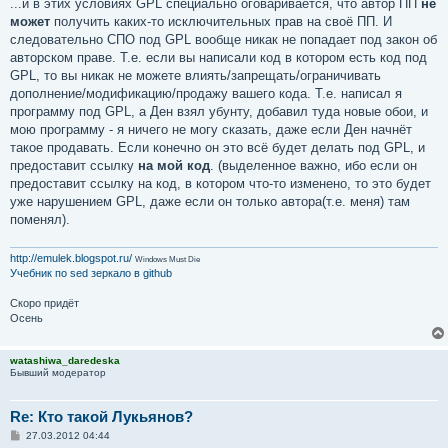
...и в этих условиях GPL специально оговаривается, что автор ПП
не
может
получить каких-то исключительных прав на своё ПП. И
следовательно СПО под GPL вообще никак не попадает под закон об
авторском праве. Т.е. если вы написали код в котором есть код под
GPL, то вы никак не можете влиять/запрещать/ограничивать
дополнение/модификацию/продажу вашего кода. Т.е. написал я
программу под GPL, а Ден взял убунту, добавил туда новые обои, и
мою программу - я ничего не могу сказать, даже если Ден начнёт
такое продавать. Если конечно он это всё будет делать под GPL, и
предоставит ссылку
на мой код
. (выделенное важно, ибо если он
предоставит ссылку на код, в котором что-то изменено, то это будет
уже нарушением GPL, даже если он только автора(т.е. меня) там
поменял).
http://emulek.blogspot.ru/
Windows Must Die
Учебник по sed
зеркало в github
Скоро придёт
Осень
watashiwa_daredeska
Бывший модератор
Re: Кто такой Лукьянов?
С
27.03.2012 04:44
о