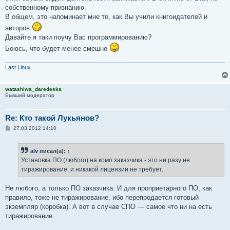
собственному признанию.
В общем, это напоминает мне то, как Вы учили книгоидателей и
авторов
Давайте я таки поучу Вас программированию?
Боюсь, что будет менее смешно
Last Linux
watashiwa_daredeska
Бывший модератор
Re: Кто такой Лукьянов?
С
27.03.2012 14:10
о
о
б
alv
писал(а):
↑
щ
е
Установка ПО (любого) на комп заказчика - это ни разу не
н
тиражирование, и никакой лицензии не требует.
и
е
Не любого, а только ПО заказчика. И для проприетарного ПО, как
правило, тоже не тиражирование, ибо перепродается готовый
экземпляр (коробка). А вот в случае СПО — самое что ни на есть
тиражирование.