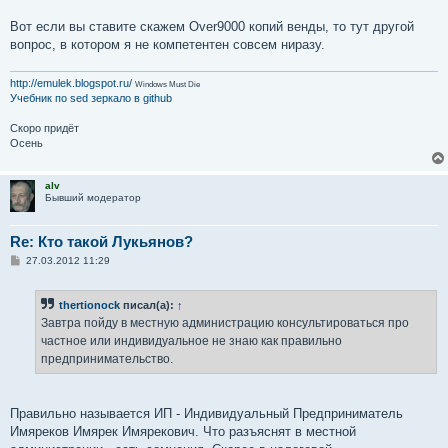
Вот если вы ставите скажем Over9000 копий венды, то тут другой
вопрос, в котором я не компетентен совсем ниразу.
http://emulek.blogspot.ru/
Windows Must Die
Учебник по sed
зеркало в github
Скоро придёт
Осень
alv
Бывший модератор
Re: Кто такой Лукьянов?
С
27.03.2012 11:29
о
о
б
thertionock
писал(а):
↑
щ
е
Завтра пойду в местную администрацию консультироваться про
н
частное или индивидуальное не знаю как правильно
и
е
предпринимательство.
Правильно называется ИП - Индивидуальный Предприниматель
Имяреков Имярек Имярекович. Что разъяснят в местной