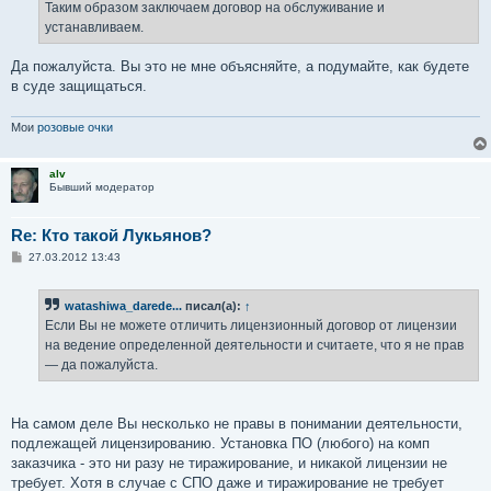
е
Таким образом заключаем договор на обслуживание и
н
устанавливаем.
и
е
Да пожалуйста. Вы это не мне объясняйте, а подумайте, как будете
в суде защищаться.
Мои
розовые очки
alv
Бывший модератор
Re: Кто такой Лукьянов?
С
27.03.2012 13:43
о
о
б
watashiwa_darede...
писал(а):
↑
щ
е
Если Вы не можете отличить лицензионный договор от лицензии
н
на ведение определенной деятельности и считаете, что я не прав
и
е
— да пожалуйста.
На самом деле Вы несколько не правы в понимании деятельности,
подлежащей лицензированию. Установка ПО (любого) на комп
заказчика - это ни разу не тиражирование, и никакой лицензии не
требует. Хотя в случае с СПО даже и тиражирование не требует