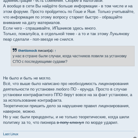
администрации - есть сомнения. Скорее в налоговой.
А вообще в сети Вы найдёте больше информации - в том числе и на
этом форуме. Просто пройдитесь по Гоше и Яше. Только учитывайте,
что информация по этому вопросу стареет быстро - обращайте
внимание на дату материалов.
Если чего - спрашивайте, ИПшников здесь много.
Только, пожалуйса, в отдельной теме - а то и так этому Лукьянову
пеар сделали - поп-звезде не снился.
thertionock
писал(а):
↑
у нас в стране были случаи, когда частников ловили за установку
СПО с последующими судами?
Не было и быть не могло.
Всё, что выше было написано про необходимость лицензирования
деятельности по установке любого ПО - ерунда. Просто в случае
установки контрафактного ППО берут вовсе на за факт установки, а
за использование контрафакта.
Теоретически пришить дело за нарушение правил лицензирования,
наверное, можно.
Но у нас были прецеденты, и не только теоретические, когда шили
политику за то, что пионера
в попу клюнул
по морде ударил.
Last Linux