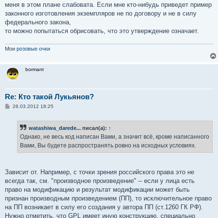
меня в этом плане слабовата. Если мне кто-нибудь приведет пример
законного изготовления экземпляров не по договору и не в силу
федерального закона,
то можно попытаться обрисовать, что это утверждение означает.
Мои
розовые очки
bormant
Re: Кто такой Лукьянов?
С
26.03.2012 18:25
о
о
б
watashiwa_darede...
писал(а):
↑
щ
е
Однако, не весь код написан Вами, а значит всё, кроме написанного
н
Вами, Вы будете распространять ровно на исходных условиях.
и
е
Зависит от. Например, с точки зрения российского права это не
всегда так, см. "производное произведение" -- если у лица есть
право на модификацию и результат модификации может быть
признан производным произведением (ПП), то исключительное право
на ПП возникает в силу его создания у автора ПП (ст.1260 ГК РФ).
Нужно отметить, что GPL имеет иную конструкцию, специально