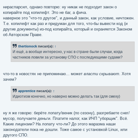
нираспарсил, однако повторю: ну никак не подходит закон о
копирайте под копилефт. Это не баг, а фича.
наверное это "что-то другое", и данный закон, как условие, ничтожен.
Т.е. копилефт как раз и придуман для того, что-бы вывести код (и
другие документы) из-под копирайта, который и охраняется Законом
об Авторском Праве.
thertionock
писал(а):
↑
И ещё, а вообще интересно, у нас в стране были случаи, когда
частников ловили за установку СПО с последующими судами?
что-то в новостях не припоминаю... может
власти скрывают
. Хотя
зачем?
apprentice
писал(а):
↑
Идиотизм конечно, но наверно можно делать так (для смеху)
ну я же говорю: берёте лопату/веник (по сезону), разгребаете снег/
мусор, получаете деньги. Платите налог, как ИЧП "уборщик". Всё.
Какие лицензии? На лопату что-ли? До этого маразма наши
законодатели пока не дошли. Тоже самое с установкой Linux, или
другого СПО.