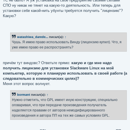
ТС не было? А уж установка на своё предприятие своими силами
СПО ну никак не тянет на какую-то деятельность. Или теперь для
установки себе какой-нить убунты требуется получить "лицензию"?
Какую?
watashiwa_darede...
писал(а):
↑
Чушь. Я имею право использовать Винду (лицензию купил). Что, я
уже имею право ее распространять?
причём тут виндовс? Ответьте прямо:
какую и где мне надо
получить лицензию для установки Slackware Linux на мой
компьютер, которую я планирую использовать в своей работе (а
следовательно в коммерчиских целях)?
Меня этот вопрос волнует.
bormant
писал(а):
↑
Нужно отметить, что GPL имеет иную конструкцию, специально
оговаривая, что при передаче произведения получатель
наделяется правами от авторов немодифицированного
произведения и автора ПП на тех же самых условиях GPL.