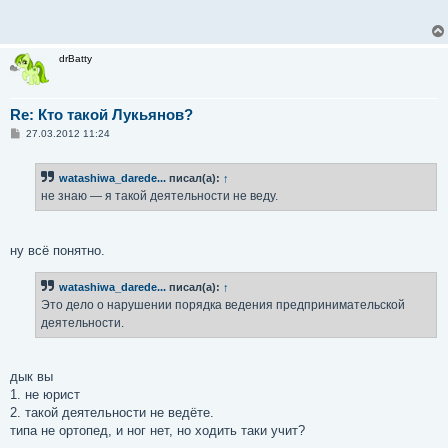
drBatty
Re: Кто такой Лукьянов?
С
27.03.2012 11:24
о
о
б
watashiwa_darede...
писал(а):
↑
щ
е
не знаю — я такой деятельности не веду.
н
и
е
ну всё понятно.
watashiwa_darede...
писал(а):
↑
Это дело о нарушении порядка ведения предпринимательской
деятельности.
дык вы
1. не юрист
2. такой деятельности не ведёте.
типа не ортопед, и ног нет, но ходить таки учит?