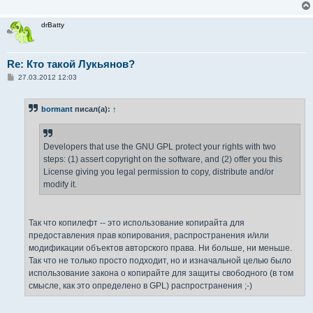
drBatty
Re: Кто такой Лукьянов?
С
27.03.2012 12:03
о
о
б
bormant
писал(а):
↑
щ
е
н
и
е
Developers that use the GNU GPL protect your rights with two
steps: (1) assert copyright on the software, and (2) offer you this
License giving you legal permission to copy, distribute and/or
modify it.
Так что копилефт -- это использование копирайта для
предоставления прав копирования, распространения и/или
модификации объектов авторского права. Ни больше, ни меньше.
Так что не только просто подходит, но и изначальной целью было
использование закона о копирайте для защиты свободного (в том
смысле, как это определено в GPL) распространения ;-)