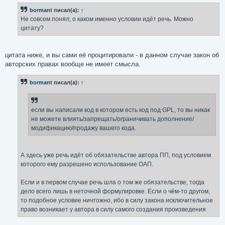
bormant
писал(а):
↑
Не совсем понял, о каком именно условии идёт речь. Можно
цитату?
цитата ниже, и вы сами её процитировали - в данном случае закон об
авторских правах вообще не имеет смысла.
bormant
писал(а):
↑
если вы написали код в котором есть код под GPL, то вы никак
не можете влиять/запрещать/ограничивать дополнение/
модификацию/продажу вашего кода.
А здесь уже речь идёт об обязательстве автора ПП, под условием
которого ему разрешено использование ОАП.
Если и в первом случае речь шла о том же обязательстве, тогда
дело всего лишь в неточной формулировке. Если о чём-то другом,
то подобное условие ничтожно, ибо в силу закона исключительное
право возникает у автора в силу самого создания произведения