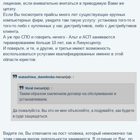
лицензии, если внимательно вчитаться в приводимую Вами же
цитату.
Если Вы посмотрите прайсы много лет существующих крупных
компьютерных фирм, увидите там такую услугу: установка того-то и
того-то либо с купленных у нас дистрибутивов, либо с дистрибутивов
клиента.
А уж про СПО и говорить нечего - Альт и АСП занимаются
тиражированием больше 10 лет, как и Линуксцентр.
И поверьте, и те, и другие, и третьи имеют возможность
воспользоваться услугами квалифицированных именно в этой
области юристов.
watashiwa_daredeska
писал(а):
↑
Voral
писал(а):
↑
Таким образом заключаем договор на обслуживание и
устанавливаем.
Да пожалуйста. Вы это не мне объясняйте, а подумайте, как будете
в суде защищаться.
Видите ли, Вы отвечаете на пост чловека, который немножечко так
этим самым видом деятельности занимается. В отличие от Вас, по