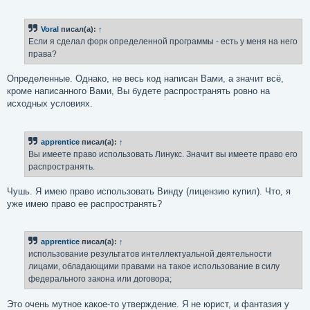
Voral
писал(а):
↑
Если я сделал форк определенной программы - есть у меня на него
права?
Определенные. Однако, не весь код написан Вами, а значит всё,
кроме написанного Вами, Вы будете распространять ровно на
исходных условиях.
apprentice
писал(а):
↑
Вы имеете право использовать Линукс. Значит вы имеете право его
распространять.
Чушь. Я имею право использовать Винду (лицензию купил). Что, я
уже имею право ее распространять?
apprentice
писал(а):
↑
использование результатов интеллектуальной деятельности
лицами, обладающими правами на такое использование в силу
федерального закона или договора;
Это очень мутное какое-то утверждение. Я не юрист, и фантазия у