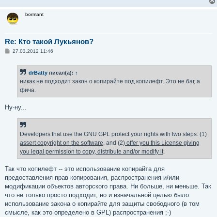
bormant
Re: Кто такой Лукьянов?
С
27.03.2012 11:46
о
о
б
drBatty
писал(а):
↑
щ
е
никак не подходит закон о копирайте под копилефт. Это не баг, а
н
фича.
и
е
Ну-ну...
Developers that use the GNU GPL protect your rights with two steps: (1)
assert copyright on the software
, and (2)
offer you this License giving
you legal permission to copy, distribute and/or modify it
.
Так что копилефт -- это использование копирайта для
предоставления прав копирования, распространения и/или
модификации объектов авторского права. Ни больше, ни меньше. Так
что не только просто подходит, но и изначальной целью было
использование закона о копирайте для защиты свободного (в том
смысле, как это определено в GPL) распространения ;-)