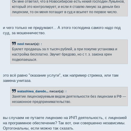
е
Он мне ответил, что в Новосибирске есть некий господин Лукьянов,
н
который это контролирует, и если я ставлю линукс за деньги без
и
е
лицензии, то он меня потащит в суд и всыпет по первое число.
и чего только не придумают... А этого господина самого надо под
суд, за мошенничество.
neol
писал(а):
↑
Буклет продаешь за n тысяч рублей, а при покупке установка и
настройка бесплатно. Звучит бредово, но с т. з. закона хрен
подкопаешься.
это всё равно "оказание услуги", как например стрижка, или там
замена унитаза.
watashiwa_darede...
писал(а):
↑
Занятие лицензируемым видом деятельности без лицензии в РФ —
незаконное предпринимательство.
вы случаем не путаете лицензию на ИЧП деятельность, с лицензией
на программное обеспечение? Так вот, они совершенно независимы.
Ортогональны, если можно так сказать.