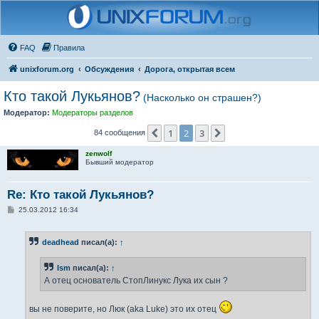
FAQ
Правила
unixforum.org
Обсуждения
Дорога, открытая всем
Кто такой Лукьянов?
(Насколько он страшен?)
Модератор:
Модераторы разделов
1
2
3
Пред.
След.
84 сообщения
zenwolf
Бывший модератор
Re: Кто такой Лукьянов?
С
25.03.2012 16:34
о
о
б
deadhead
писал(а):
↑
щ
е
н
Ism
писал(а):
↑
и
е
А отец основатель СтопЛинукс Лука их сын ?
вы не поверите, но Люк (aka Luke) это их отец