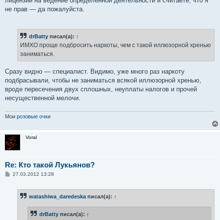
лицензии на ведение определенной деятельности и считаете, что я
не прав — да пожалуйста.
drBatty
писал(а):
↑
ИМХО проще подбросить наркоты, чем с такой иллюзорной хренью
заниматься.
Сразу видно — специалист. Видимо, уже много раз наркоту
подбрасывали, чтобы не заниматься всякой иллюзорной хренью,
вроде пересечения двух сплошных, неуплаты налогов и прочей
несущественной мелочи.
Мои
розовые очки
Voral
Re: Кто такой Лукьянов?
С
27.03.2012 13:28
о
о
б
watashiwa_daredeska
писал(а):
↑
щ
е
н
drBatty
писал(а):
↑
и