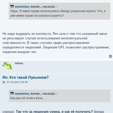
о
б
watashiwa_darede...
писал(а):
↑
щ
е
Чушь. Я имею право использовать Винду (лицензию купил). Что, я
н
уже имею право ее распространять?
и
е
Не надо выдирать из контекста. Реч шла о том что указанный закон
не регулирует случаи использования интелектуальной
собственности. В таких случаях право распространения
определяется лицензией. Лицензия GPL позволяет распространение,
лицензия виндовс нет.
drBatty
Re: Кто такой Лукьянов?
С
27.03.2012 09:30
о
о
б
watashiwa_darede...
писал(а):
↑
щ
е
Как раз об этом и речь.
н
и
е
хорошо.
Так что за лицензия нужна, и как её получить?
(венда