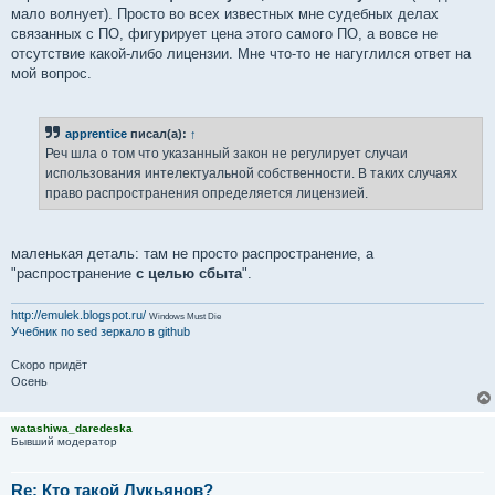
мало волнует). Просто во всех известных мне судебных делах
связанных с ПО, фигурирует цена этого самого ПО, а вовсе не
отсутствие какой-либо лицензии. Мне что-то не нагуглился ответ на
мой вопрос.
apprentice
писал(а):
↑
Реч шла о том что указанный закон не регулирует случаи
использования интелектуальной собственности. В таких случаях
право распространения определяется лицензией.
маленькая деталь: там не просто распространение, а
"распространение
с целью сбыта
".
http://emulek.blogspot.ru/
Windows Must Die
Учебник по sed
зеркало в github
Скоро придёт
Осень
watashiwa_daredeska
Бывший модератор
Re: Кто такой Лукьянов?