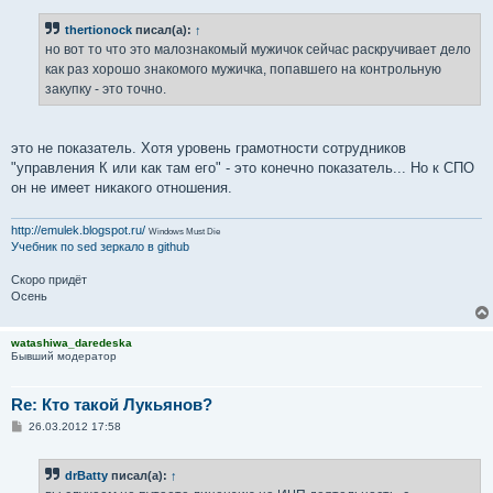
thertionock
писал(а):
↑
но вот то что это малознакомый мужичок сейчас раскручивает дело
как раз хорошо знакомого мужичка, попавшего на контрольную
закупку - это точно.
это не показатель. Хотя уровень грамотности сотрудников
"управления К или как там его" - это конечно показатель... Но к СПО
он не имеет никакого отношения.
http://emulek.blogspot.ru/
Windows Must Die
Учебник по sed
зеркало в github
Скоро придёт
Осень
watashiwa_daredeska
Бывший модератор
Re: Кто такой Лукьянов?
С
26.03.2012 17:58
о
о
б
drBatty
писал(а):
↑
щ
е