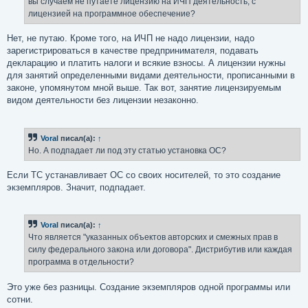
вы случаем не путаете лицензию на ИЧП деятельность, с
н
лицензией на программное обеспечение?
и
е
Нет, не путаю. Кроме того, на ИЧП не надо лицензии, надо
зарегистрироваться в качестве предпринимателя, подавать
декларацию и платить налоги и всякие взносы. А лицензии нужны
для занятий определенными видами деятельности, прописанными в
законе, упомянутом мной выше. Так вот, занятие лицензируемым
видом деятельности без лицензии незаконно.
Voral
писал(а):
↑
Но. А подпадает ли под эту статью установка ОС?
Если ТС устанавливает ОС со своих носителей, то это создание
экземпляров. Значит, подпадает.
Voral
писал(а):
↑
Что является "указанных объектов авторских и смежных прав в
силу федерального закона или договора". Дистрибутив или каждая
программа в отдельности?
Это уже без разницы. Создание экземпляров одной программы или
сотни.