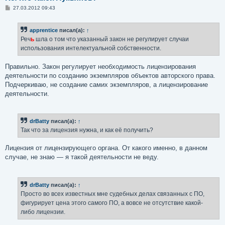
С
27.03.2012 09:43
о
о
б
apprentice
писал(а):
↑
щ
е
Реч
ь
шла о том что указанный закон не регулирует случаи
н
использования интелектуальной собственности.
и
е
Правильно. Закон регулирует необходимость лицензирования
деятельности по созданию экземпляров объектов авторского права.
Подчеркиваю, не создание самих экземпляров, а лицензирование
деятельности.
drBatty
писал(а):
↑
Так что за лицензия нужна, и как её получить?
Лицензия от лицензирующего органа. От какого именно, в данном
случае, не знаю — я такой деятельности не веду.
drBatty
писал(а):
↑
Просто во всех известных мне судебных делах связанных с ПО,
фигурирует цена этого самого ПО, а вовсе не отсутствие какой-
либо лицензии.