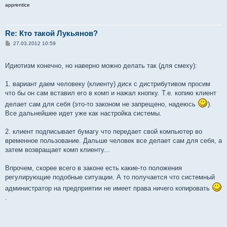
apprentice
Re: Кто такой Лукьянов?
С
27.03.2012 10:59
о
о
б
Идиотизм конечно, но наверно можно делать так (для смеху):
щ
е
н
1. вариант даем человеку (клиенту) диск с дистрибутивом просим
и
е
что бы он сам вставил его в комп и нажал кнопку. Т.е. копию клиент
делает сам для себя (это-то законом не запрещено, надеюсь
).
Все дальнейшее идет уже как настройка системы.
2. клиент подписывает бумагу что передает свой компьютер во
временное пользование. Дальше человек все делает сам для себя, а
затем возвращает комп клиенту...
Впрочем, скорее всего в законе есть какие-то положения
регулирующие подобные ситуации. А то получается что системный
администратор на предприятии не имеет права ничего копировать
.