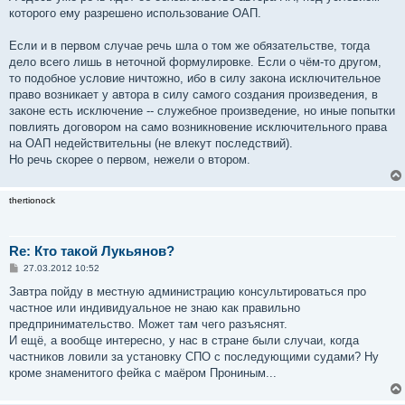
которого ему разрешено использование ОАП.
Если и в первом случае речь шла о том же обязательстве, тогда
дело всего лишь в неточной формулировке. Если о чём-то другом,
то подобное условие ничтожно, ибо в силу закона исключительное
право возникает у автора в силу самого создания произведения, в
законе есть исключение -- служебное произведение, но иные попытки
повлиять договором на само возникновение исключительного права
на ОАП недействительны (не влекут последствий).
Но речь скорее о первом, нежели о втором.
thertionock
Re: Кто такой Лукьянов?
С
27.03.2012 10:52
о
о
Завтра пойду в местную администрацию консультироваться про
б
частное или индивидуальное не знаю как правильно
щ
е
предпринимательство. Может там чего разъяснят.
н
И ещё, а вообще интересно, у нас в стране были случаи, когда
и
е
частников ловили за установку СПО с последующими судами? Ну
кроме знаменитого фейка с маёром Прониным...