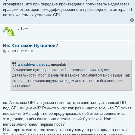
оговаривая, что при передаче произведения получатель наделяется
правами от авторов немодифицированного произведения и автора ПП
на тех же самых условиях GPL.
drBatty
Re: Кто такой Лукьянов?
С
26.03.2012 23:58
о
о
б
watashiwa_darede...
писал(а):
↑
щ
е
А лицензии нужны для занятий определенными видами
н
деятельности, прописанными в законе, упомянутом мной выше. Так
и
е
вот, занятие лицензируемым видом деятельности без лицензии
незаконно.
ок. А скажем GPL лицензия позволит мне заняться установкой ПО
под GPL лицензией? Речь-то у нас как раз и идёт о том, что ТС хочет
поставить GPL софт, но её предупреждают об ответственности за
это деяние, о чём бдительно следит некий Луговской. Или я
неправильно понял первый пост?
И да, про какую-то платную установку кому-то речи вроде в постах