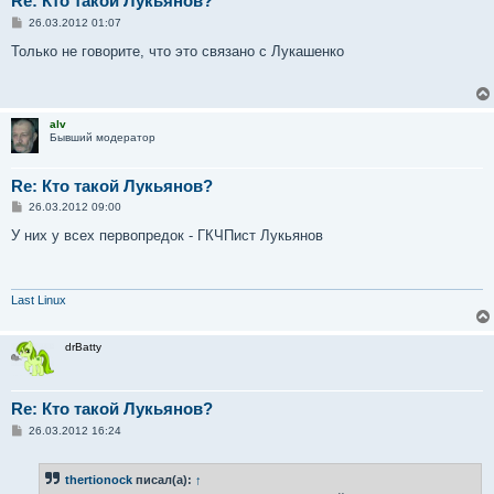
Re: Кто такой Лукьянов?
С
26.03.2012 01:07
о
о
Только не говорите, что это связано с Лукашенко
б
щ
е
н
и
alv
е
Бывший модератор
Re: Кто такой Лукьянов?
С
26.03.2012 09:00
о
о
У них у всех первопредок - ГКЧПист Лукьянов
б
щ
е
н
и
Last Linux
е
drBatty
Re: Кто такой Лукьянов?
С
26.03.2012 16:24
о
о
б
thertionock
писал(а):
↑
щ