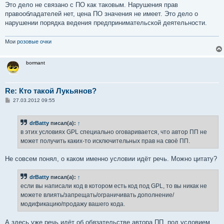
Это дело не связано с ПО как таковым. Нарушения прав
правообладателей нет, цена ПО значения не имеет. Это дело о
нарушении порядка ведения предпринимательской деятельности.
Мои
розовые очки
bormant
Re: Кто такой Лукьянов?
С
27.03.2012 09:55
о
о
б
drBatty
писал(а):
↑
щ
е
в этих условиях GPL специально оговаривается, что автор ПП не
н
может получить каких-то исключительных прав на своё ПП.
и
е
Не совсем понял, о каком именно условии идёт речь. Можно цитату?
drBatty
писал(а):
↑
если вы написали код в котором есть код под GPL, то вы никак не
можете влиять/запрещать/ограничивать дополнение/
модификацию/продажу вашего кода.
А здесь уже речь идёт об обязательстве автора ПП, под условием