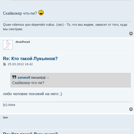
Скайвокер что-ли?
Quae videmus quo dependet vultus. (лат) - То, что мы видим, зависит от того, куда
мы смотрим.
deadhead
Re: Кто такой Лукьянов?
С
25.03.2012 16:42
о
о
б
zenwolf
писал(а):
↑
щ
е
Скайвокер что-ли?
н
и
е
либо человек похожий на него ;)
[x] close
Ism