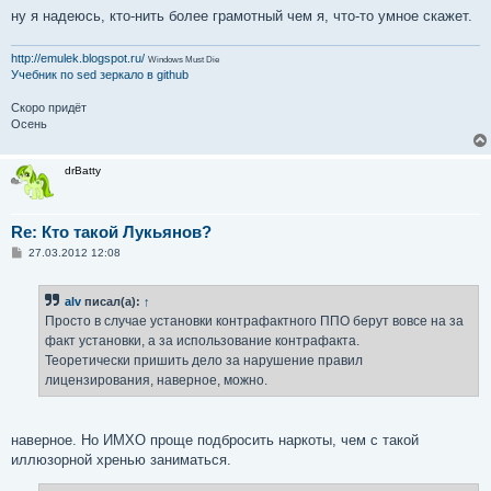
ну я надеюсь, кто-нить более грамотный чем я, что-то умное скажет.
http://emulek.blogspot.ru/
Windows Must Die
Учебник по sed
зеркало в github
Скоро придёт
Осень
drBatty
Re: Кто такой Лукьянов?
С
27.03.2012 12:08
о
о
б
alv
писал(а):
↑
щ
е
Просто в случае установки контрафактного ППО берут вовсе на за
н
факт установки, а за использование контрафакта.
и
е
Теоретически пришить дело за нарушение правил
лицензирования, наверное, можно.
наверное. Но ИМХО проще подбросить наркоты, чем с такой
иллюзорной хренью заниматься.