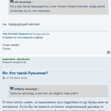
alv
писал(а):
↑
Но у нас были прецеденты, и не только теоретические, когда шили
политику за то, что пионера
см. предыдущий квотинг.
http://emulek.blogspot.ru/
Windows Must Die
Учебник по sed
зеркало в github
Скоро придёт
Осень
watashiwa_daredeska
Бывший модератор
Re: Кто такой Лукьянов?
С
27.03.2012 12:31
о
о
б
drBatty
писал(а):
↑
щ
е
типа не ортопед, и ног нет, но ходить таки учит?
н
и
е
Я типа читать умею, но выискивать все подробности до буквы мне не
интересно. Если Вы не можете отличить лицензионный договор от