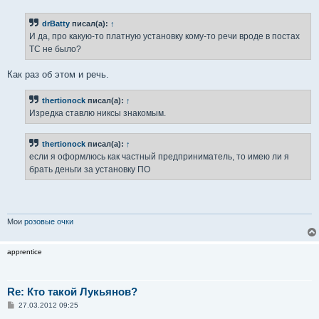
о
б
drBatty
писал(а):
↑
щ
е
И да, про какую-то платную установку кому-то речи вроде в постах
н
ТС не было?
и
е
Как раз об этом и речь.
thertionock
писал(а):
↑
Изредка ставлю никсы знакомым.
thertionock
писал(а):
↑
если я оформлюсь как частный предприниматель, то имею ли я
брать деньги за установку ПО
Мои
розовые очки
apprentice
Re: Кто такой Лукьянов?
С
27.03.2012 09:25
о