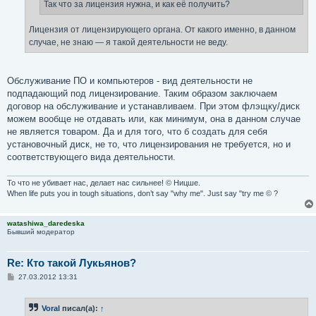
е
Так что за лицензия нужна, и как её получить?
Лицензия от лицензирующего органа. От какого именно, в данном
случае, не знаю — я такой деятельности не веду.
Обслуживание ПО и компьютеров - вид деятельности не
подпадающий под лицензирование. Таким образом заключаем
договор на обслуживание и устанавливаем. При этом флэщку/диск
можем вообще не отдавать или, как минимум, она в данном случае
не является товаром. Да и для того, что б создать для себя
установочный диск, не то, что лицензирования не требуется, но и
соответствующего вида деятельности.
То что не убивает нас, делает нас сильнее! © Ницше.
When life puts you in tough situations, don’t say "why me". Just say "try me © ?
watashiwa_daredeska
Бывший модератор
Re: Кто такой Лукьянов?
С
27.03.2012 13:31
о
о
б
Voral
писал(а):
↑
щ