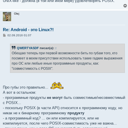
UNIX-like - должна (в той или иной мере) удовлетворять POSIX.
Olej
Re: Android - это Linux?!
С
02.09.2016 01:07
о
о
б
QWERTYASDF
писал(а):
↑
щ
е
Обещаю теперь при первой возможности бить по губам того, кто
н
посмеет в моем присутствии использовать такие гадкие выражения
и
е
про OC или любые иные программные продукты, как:
"совместимость с POSIX".
Про губы это правильно...
А вот в остальном:
- программные продукты
не могут
быть совместимые/несовместимый
с POSIX...
- поскольку POSIX (в части API) относится к программному коду, но
никак не к бинарному программному
продукту
- а программный код? ... он или компилируется, или не
компилиуется, после чего POSIX-совместимость уже не важна...