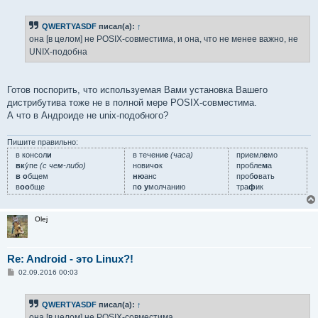
о
о
б
QWERTYASDF
писал(а):
↑
щ
е
она [в целом] не POSIX-совместима, и она, что не менее важно, не
н
UNIX-подобна
и
е
Готов поспорить, что используемая Вами установка Вашего
дистрибутива тоже не в полной мере POSIX-совместима.
А что в Андроиде не unix-подобного?
Пишите правильно:
в консол
и
в течени
е
(часа)
приемл
е
мо
вк
у́пе
(с чем-либо)
нович
о
к
пробле
м
а
в о
бщем
ню
анс
проб
о
вать
в
оо
бще
п
о у
молчанию
тра
ф
ик
Olej
Re: Android - это Linux?!
С
02.09.2016 00:03
о
о
б
QWERTYASDF
писал(а):
↑
щ
е
она [в целом] не POSIX-совместима,