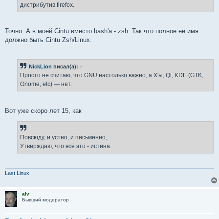
е
дистрибутив firefox.
Точно. А в моей Cintu вместо bash'а - zsh. Так что полное её имя
должно быть Cintu Zsh/Linux.
NickLion
писал(а):
↑
Просто не считаю, что GNU настолько важно, а X'ы, Qt, KDE (GTK,
Gnome, etc) — нет.
Вот уже скоро лет 15, как
Повсюду, и устно, и письменно,
Утверждаю, что всё это - истина.
Last Linux
alv
Бывший модератор