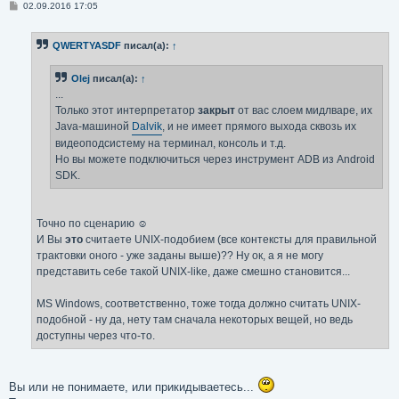
С
02.09.2016 17:05
о
о
б
QWERTYASDF
писал(а):
↑
щ
е
н
Olej
писал(а):
↑
и
е
...
Только этот интерпретатор
закрыт
от вас слоем мидлваре, их
Java-машиной
Dalvik
, и не имеет прямого выхода сквозь их
видеоподсистему на терминал, консоль и т.д.
Но вы можете подключиться через инструмент ADB из Android
SDK.
Точно по сценарию ☺
И Вы
это
считаете UNIX-подобием (все контексты для правильной
трактовки оного - уже заданы выше)?? Ну ок, а я не могу
представить себе такой UNIX-like, даже смешно становится...
MS Windows, соответственно, тоже тогда должно считать UNIX-
подобной - ну да, нету там сначала некоторых вещей, но ведь
доступны через что-то.
Вы или не понимаете, или прикидываетесь...