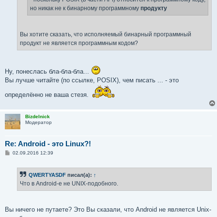
но никак не к бинарному программному
продукту
Вы хотите сказать, что исполняемый бинарный программный
продукт не является программным кодом?
Ну, понеслась бла-бла-бла...
Вы лучше читайте (по ссылке, POSIX), чем писать ... - это
определённо не ваша стезя.
Bizdelnick
Модератор
Re: Android - это Linux?!
С
02.09.2016 12:39
о
о
б
QWERTYASDF
писал(а):
↑
щ
е
Что в Android-е не UNIX-подобного.
н
и
е
Вы ничего не путаете? Это Вы сказали, что Android не является Unix-