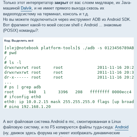
Только этот интерпретатор
закрыт
от вас слоем мидлваре, их Java-
машиной
Dalvik
, и не имеет прямого выхода сквозь их
видеоподсистему на терминал, консоль и т.д.
Но вы можете подключиться через инструмент ADB из Android SDK.
Вот фрагмент какой-то моей сессии shell с Android ... знакомые
(POSIX) команды?:
Код:
Выделить всё
[olej@notebook platform-tools]$ ./adb -s 0123456789ABCD
# pwd

/

# ls -l

drwxrwxrwt root     root              2011-11-16 20:29 
drwxrwxrwt root     root              2011-11-16 20:30
dr-x------ root     root              2011-11-16 20:29 
...

# ps | grep adb

root      940   1     3396   208   ffffffff 0000ecc4 S 
# ifconfig eth0

eth0: ip 10.0.2.15 mask 255.255.255.0 flags [up broadc
# ping 192.168.1.20

PING 192.168.1.20 (192.168.1.20) 56(84) bytes of data.

64 bytes from 192.168.1.20: icmp_seq=1 ttl=255 time=86.
64 bytes from 192.168.1.20: icmp_seq=2 ttl=255 time=2.6
А вот файловая система Android в mc, смонтированная в Linux
64 bytes from 192.168.1.20: icmp_seq=3 ttl=255 time=2.3
файловую систему, и по F5 копируются файлы туда-сюда:
Android
^C

(ну, движок здесь форума не умеет изображать динамические
--- 192.168.1.20 ping statistics ---
