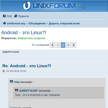
FAQ
Правила
unixforum.org
Обсуждения
Дорога, открытая всем
Android - это Linux?!
Модератор:
Модераторы разделов
1
2
3
Пред.
След.
67 сообщений
QWERTYASDF
Re: Android - это Linux?!
С
01.09.2016 22:01
о
о
б
Olej
писал(а):
↑
щ
е
н
QWERTYASDF
писал(а):
↑
и
е
Там - это в Android-е как таковом.