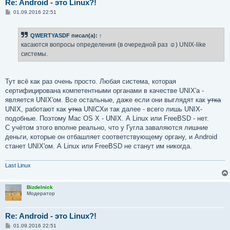
Re: Android - это Linux?!
С
01.09.2016 22:51
о
о
б
QWERTYASDF
писал(а):
↑
щ
е
касаются вопросы определения (в очередной раз ☺) UNIX-like
н
системы.
и
е
Тут всё как раз очень просто. Любая система, которая
сертифицирована компетентными органами в качестве UNIX'а -
является UNIX'ом. Все остальные, даже если они выглядят как
утка
UNIX, работают как
утка
UNICXи так далее - всего лишь UNIX-
подобные. Поэтому Mac OS X - UNIX. А Linux или FreeBSD - нет.
С учётом этого вполне реально, что у Гугла заваляются лишние
деньги, которые он отбашляет соответствующему органу, и Android
станет UNIX'ом. А Linux или FreeBSD не станут им никогда.
Last Linux
Bizdelnick
Модератор
Re: Android - это Linux?!
С
01.09.2016 22:51