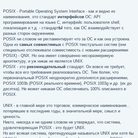
POSIX - Portable Operating System Interface - как и видно из
наименования, это стандарт
интерфейсов
ОС: API
программирования на языке C, интерфейс пользователя shell,
локализация и т.д. - стандарт
Ы
того, как ОС взаимодействует с
разных сторон окружением.
POSIX ни словом не регламентирует что за ОС и как она устроена.
Одна из
самых совместимых
с POSIX текстуально систем (они
специально отслеживали совместимость с новыми расширениями
POSIX) - QNX. Но она имеет совершенно несоразмеримую
архитектуру, и уж никак не является UNIX.
POSIX - это
рекомендательный
стандарт. Он вовсе не требует,
чтобы все его требования реализовались ОС. Тем более, что
первоначальный POSIX неоднократно дополнялся расширениями,
POSIX 1003b (POSIX реального времени), POSIX 1003g и др. (их до
десятка). Не может никакая ОС обеспечивать 100% описанного в
POSIX.
UNIX - в главной мере это торговое, коммерческое наименование...
потерявшее в последние годы, в значительной мере, смысл и
ценность.
Никто, никогда и ни одним словом не утверждал, что система,
удовлетворяющая POSIX - это будет UNIX.
Но вот всякая система, претендующая называться UNIX или хотя бы