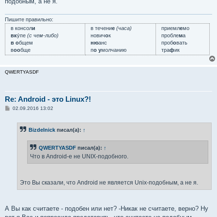
подобным, а не я.
Пишите правильно:
в консол
и
в течени
е
(часа)
приемл
е
мо
вк
у́пе
(с чем-либо)
нович
о
к
пробле
м
а
в о
бщем
ню
анс
проб
о
вать
в
оо
бще
п
о у
молчанию
тра
ф
ик
QWERTYASDF
Re: Android - это Linux?!
С
02.09.2016 13:02
о
о
б
Bizdelnick
писал(а):
↑
щ
е
н
QWERTYASDF
писал(а):
↑
и
е
Что в Android-е не UNIX-подобного.
Это Вы сказали, что Android не является Unix-подобным, а не я.
А Вы как считаете - подобен или нет? -Никак не считаете, верно? Ну