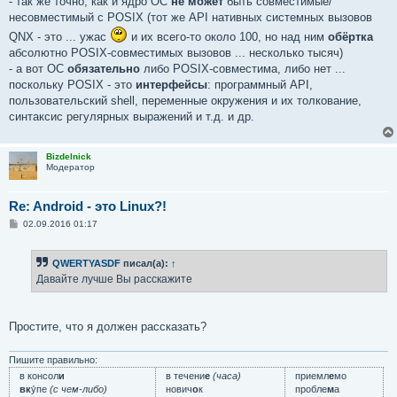
- так же точно, как и ядро ОС
не может
быть совместимые/
несовместимый с POSIX (тот же API нативных системных вызовов
QNX - это ... ужас
и их всего-то около 100, но над ним
обёртка
абсолютно POSIX-совместимых вызовов ... несколько тысяч)
- а вот ОС
обязательно
либо POSIX-совместима, либо нет ...
поскольку POSIX - это
интерфейсы
: программный API,
пользовательский shell, переменные окружения и их толкование,
синтаксис регулярных выражений и т.д. и др.
Bizdelnick
Модератор
Re: Android - это Linux?!
С
02.09.2016 01:17
о
о
б
QWERTYASDF
писал(а):
↑
щ
е
Давайте лучше Вы расскажите
н
и
е
Простите, что я должен рассказать?
Пишите правильно:
в консол
и
в течени
е
(часа)
приемл
е
мо
вк
у́пе
(с чем-либо)
нович
о
к
пробле
м
а