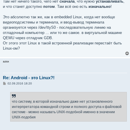
Там нет ничего такого, чего нет
сначала
, что нужно
устанавливать
,
и что станет доступно
потом
. Там всё оно есть
изначально
!
Это абсолютно так же, как в embedded Linux, когда нет вообще
видеоподсистемы и терминала, и ввод-вывод терминала
организуется через /dev/ttyS0 - последовательную линию на
отладочный компьютер ... или то же самое. в виртуальной машине
QEMU через отладчик GDB.
От этого этот Linux в такой встроенной реализации перестаёт быть
Linux-ом?
azsx
Re: Android - это Linux?!
С
02.09.2016 18:20
о
о
б
щ
е
что систему, в которой изначально даже нет установленного
н
интерпретатора командной строки и полного доступа к файловой
и
е
системе - можно называть UNIX-подобной именно в значении
UNIX-подобия