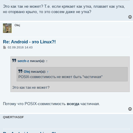
и
е
Это как так не может? Т.е. если крякает как утка, плавает как утка,
но оторвано крыло, то это совсем даже не утка?
Olej
Re: Android - это Linux?!
С
02.09.2016 14:43
о
о
б
serzh-z
писал(а):
↑
щ
е
н
Olej
писал(а):
↑
и
е
POSIX-совместимость не может быть "частичная"
Это как так не может?
Потому что POSIX-совместимость
всегда
частичная.
QWERTYASDF