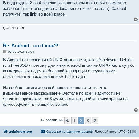
В андроиде с 2 по 4 версию главное чтобы root не был намертво
заблочен (так чтобы даже на 3pda никто ничего не знал). Как root
получите, так linix во всей красе.
QWERTYASDF
Re: Android - это Linux?!
С
02.09.2016 19:04
о
о
В Android нет правильной UNIX-ламповости, как в Slackware, Debian
б
или FreeBSD - поэтому для меня Android никак не UNIX-like, а сугубо
щ
е
коммерческая поделка большой корпорации с неуклюжими
н
свистками и колоколами поверх Linux-ядра.
и
е
Из всей полемики хорошей новостью является то, что
вышеназванное высказывание Онотоле по всей видимости не
является признаком слабоумия, а лишь одной из точек зрения на
философский, в принципе, вопрос.
1
2
3
Пред.
След.
67 сообщений
unixforum.org
Связаться с администрацией
Часовой пояс:
UTC+03:00