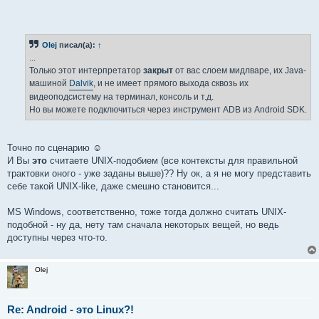
Olej
писал(а):
↑
...
Только этот интерпретатор
закрыт
от вас слоем мидлваре, их Java-
машиной
Dalvik
, и не имеет прямого выхода сквозь их
видеоподсистему на терминал, консоль и т.д.
Но вы можете подключиться через инструмент ADB из Android SDK.
Точно по сценарию ☺
И Вы
это
считаете UNIX-подобием (все контексты для правильной
трактовки оного - уже заданы выше)?? Ну ок, а я не могу представить
себе такой UNIX-like, даже смешно становится...
MS Windows, соответственно, тоже тогда должно считать UNIX-
подобной - ну да, нету там сначала некоторых вещей, но ведь
доступны через что-то.
Olej
Re: Android - это Linux?!