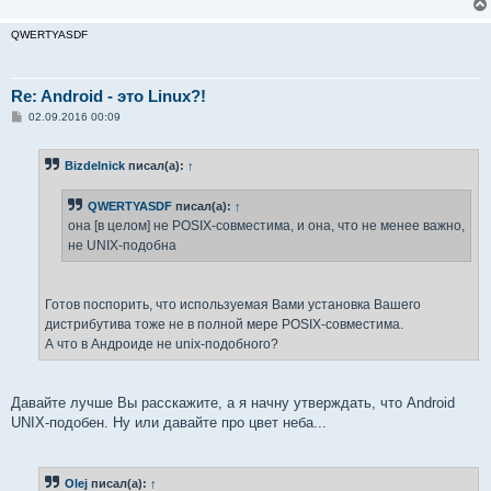
QWERTYASDF
Re: Android - это Linux?!
С
02.09.2016 00:09
о
о
б
Bizdelnick
писал(а):
↑
щ
е
н
QWERTYASDF
писал(а):
↑
и
е
она [в целом] не POSIX-совместима, и она, что не менее важно,
не UNIX-подобна
Готов поспорить, что используемая Вами установка Вашего
дистрибутива тоже не в полной мере POSIX-совместима.
А что в Андроиде не unix-подобного?
Давайте лучше Вы расскажите, а я начну утверждать, что Android
UNIX-подобен. Ну или давайте про цвет неба...
Olej
писал(а):
↑