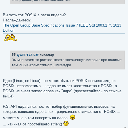
н
и
е
Вы хоть тот POSIX в глаза видели?
Наслаждайтесь:
The Open Group Base Specifications Issue 7 IEEE Std 1003.1™, 2013
Edition
QWERTYASDF
писал(а):
↑
Вы мне зачем-то рассказываете заезженную историю про наличие
там POSIX-совместимого Linux-ядра
Ядро (Linux, не Linux) - не может быть ни POSIX совместимо, ни
POSIX несовместимо... - ядро не имеет касательства к POSIX, а
POSIX не знает такого слова как "ядро" (просветляйтесь по ссылке
выше).
P.S. API ядра Linux, т.е. тот набор функциональных вызовов, на
которых написано ядро Linux - радикально отличается от POSIX ...
можете мне в том поверить на слово.
... начиная от простейшего strlen()