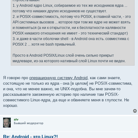
Глупость какая!
1. у Android ядро Linux, собираемое из тех же исходников ядра ...
потому что никаких других исходников не существует.
2. и POSIX-совместимость, потому что POSIX, в главной части, - это
API системных вызовов ... которое при том же ядре не может взять
и поменяться (а ни к открытости, ни к бесплатности-халявности
POSIX никакого отношения не имеет - это технический стандарт)
3. и даже в части оболочки shell - в Android она есть. совместима с
POSIX 2 ... хотя не bash привычный.
Просто в Android POSIX/Linux слой очень сильно прикрыт
мидлеваре, из-за которого нативный слой Linux почти не виден.
Я говорю про
операционную систему Android
, как сами знаете,
состоящую не только из ядра - она [в целом] не POSIX-совместима,
и она, что не менее важно, не UNIX-подобна. Вы мне зачем-то
рассказываете заезженную историю про наличие там POSIX-
совместимого Linux-ядра, да еще и обвиняете меня в глупости. Не
хорошо.
alv
Бывший модератор
Re: Android - это Linux?!