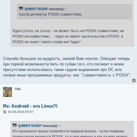
QWERTYASDF
писал(а):
↑
она [в целом] не POSIX-совместима,
Ядро (Linux, не Linux) - не может быть ни POSIX совместимо, ни
POSIX несовместимо... - ядро не имеет касательства к POSIX, а
POSIX не знает такого слова как "ядро"
Спасибо большое за мудрость, низкий Вам поклон. Обещаю теперь
при первой возможности бить по губам того, кто посмеет в моем
присутствии использовать такие гадкие выражения про OC или
любые иные программные продукты, как: "совместимость с POSIX".
Olej
Re: Android - это Linux?!
С
02.09.2016 00:57
о
о
б
QWERTYASDF
писал(а):
↑
щ
е
Из сказанного выше появляется первый вопрос - если главным
н
ориентиром является POSIX, то в чем именно и как далеко можно