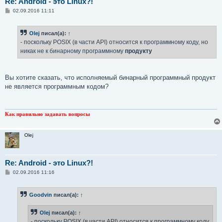
Re: Android - это Linux?!
С
02.09.2016 11:11
о
о
б
Olej
писал(а):
↑
щ
е
- поскольку POSIX (в части API) относится к программному коду, но
н
никак не к бинарному программному
продукту
и
е
Вы хотите сказать, что исполняемый бинарный программный продукт
не является программным кодом?
Как правильно задавать вопросы
Olej
Re: Android - это Linux?!
С
02.09.2016 11:16
о
о
б
Goodvin
писал(а):
↑
щ
е
н
Olej
писал(а):
↑
и
е
- поскольку POSIX (в части API) относится к программному коду,