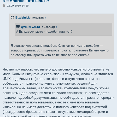
Re: Android - это Linux?!
С
02.09.2016 14:55
о
о
б
Bizdelnick
писал(а):
↑
щ
е
н
QWERTYASDF
писал(а):
↑
и
е
А Вы как считаете - подобен или нет?
Я считаю, что вполне подобен. Хотя как понимать подобие —
вопрос спорный. Вот и хотелось понять, понимаете Вы его как-то
по-своему, или просто чего-то не знаете про Android.
Честно признаюсь, что ничего достаточно конкретного ответить не
могу. Больше интуитивно склоняюсь к тому-что, Android не является
UNIX-подобным т.к. (опять-же, больше интуитивно) в нем: не
соблюдается правило наличия элементарных решений для
элементарных задач, и возможностей коммуникации между этими
решениями для создания чего-то более сложного; не соблюдается
правило подробной документации; не соблюдается правило передачи
ответственности пользователю, вместе с чем пользователь
изначально не имеет достаточно полного контроля над системой
(прежде всего бросается в глаза - отсутствие командной строки и
root-прав - чтоб их получить, надо еще делать какие-то