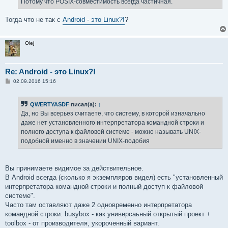
Потому что POSIX-совместимость всегда частичная.
н
и
е
Тогда что не так с
Android - это Linux?!
?
Olej
Re: Android - это Linux?!
С
02.09.2016 15:16
о
о
б
QWERTYASDF
писал(а):
↑
щ
е
Да, но Вы всерьез считаете, что систему, в которой изначально
н
даже нет установленного интерпретатора командной строки и
и
е
полного доступа к файловой системе - можно называть UNIX-
подобной именно в значении UNIX-подобия
Вы принимаете видимое за действительное.
В Android всегда (сколько я экземпляров видел) есть "установленный
интерпретатора командной строки и полный доступ к файловой
системе".
Часто там оставляют даже 2 одновременно интерпретатора
командной строки: busybox - как универсаьный открытый проект +
toolbox - от производителя, укороченный вариант.