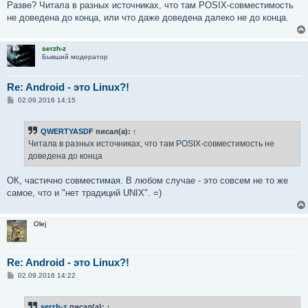
Разве? Читала в разных источниках, что там POSIX-совместимость
не доведена до конца, или что даже доведена далеко не до конца.
serzh-z
Бывший модератор
Re: Android - это Linux?!
С
02.09.2016 14:15
о
о
б
QWERTYASDF
писал(а):
↑
щ
е
Читала в разных источниках, что там POSIX-совместимость не
н
доведена до конца
и
е
ОК, частично совместимая. В любом случае - это совсем не то же
самое, что и "нет традиций UNIX". =)
Olej
Re: Android - это Linux?!
С
02.09.2016 14:22
о
о
б
serzh-z
писал(а):
↑
щ