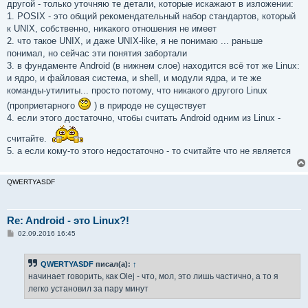
другой - только уточняю те детали, которые искажают в изложении:
1. POSIX - это общий рекомендательный набор стандартов, который
к UNIX, собственно, никакого отношения не имеет
2. что такое UNIX, и даже UNIX-like, я не понимаю ... раньше
понимал, но сейчас эти понятия забортали
3. в фундаменте Android (в нижнем слое) находится всё тот же Linux:
и ядро, и файловая система, и shell, и модули ядра, и те же
команды-утилиты... просто потому, что никакого другого Linux
(проприетарного
) в природе не существует
4. если этого достаточно, чтобы считать Android одним из Linux -
считайте.
5. а если кому-то этого недостаточно - то считайте что не является
QWERTYASDF
Re: Android - это Linux?!
С
02.09.2016 16:45
о
о
б
QWERTYASDF
писал(а):
↑
щ
е
начинает говорить, как Olej - что, мол, это лишь частично, а то я
н
легко установил за пару минут
и
е