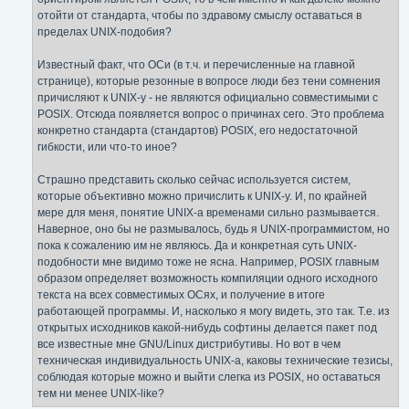
и
е
отойти от стандарта, чтобы по здравому смыслу оставаться в
пределах UNIX-подобия?
Известный факт, что ОСи (в т.ч. и перечисленные на главной
странице), которые резонные в вопросе люди без тени сомнения
причисляют к UNIX-у - не являются официально совместимыми с
POSIX. Отсюда появляется вопрос о причинах сего. Это проблема
конкретно стандарта (стандартов) POSIX, его недостаточной
гибкости, или что-то иное?
Страшно представить сколько сейчас используется систем,
которые объективно можно причислить к UNIX-у. И, по крайней
мере для меня, понятие UNIX-а временами сильно размывается.
Наверное, оно бы не размывалось, будь я UNIX-программистом, но
пока к сожалению им не являюсь. Да и конкретная суть UNIX-
подобности мне видимо тоже не ясна. Например, POSIX главным
образом определяет возможность компиляции одного исходного
текста на всех совместимых ОСях, и получение в итоге
работающей программы. И, насколько я могу видеть, это так. Т.е. из
открытых исходников какой-нибудь софтины делается пакет под
все известные мне GNU/Linux дистрибутивы. Но вот в чем
техническая индивидуальность UNIX-а, каковы технические тезисы,
соблюдая которые можно и выйти слегка из POSIX, но оставаться
тем ни менее UNIX-like?