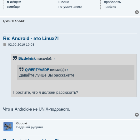
в о
бщем
ню
анс
проб
о
вать
в
оо
бще
п
о у
молчанию
тра
ф
ик
QWERTYASDF
Re: Android - это Linux?!
С
02.09.2016 10:03
о
о
б
Bizdelnick
писал(а):
↑
щ
е
н
QWERTYASDF
писал(а):
↑
и
е
Давайте лучше Вы расскажите
Простите, что я должен рассказать?
Что в Android-е не UNIX-подобного.
Goodvin
Ведущий рубрики