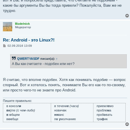
вот я Вас и попросила представить, что считаете не подобным -
какие бы аргументы Вы бы тогда привели? Пожалуйста, Вам же не
трудно.
Bizdelnick
Модератор
Re: Android - это Linux?!
С
02.09.2016 13:09
о
о
б
QWERTYASDF
писал(а):
↑
щ
е
А Вы как считаете - подобен или нет?
н
и
е
Я считаю, что вполне подобен. Хотя как понимать подобие — вопрос
спорный. Вот и хотелось понять, понимаете Вы его как-то по-своему,
или просто чего-то не знаете про Android.
Пишите правильно:
в консол
и
в течени
е
(часа)
приемл
е
мо
вк
у́пе
(с чем-либо)
нович
о
к
пробле
м
а
в о
бщем
ню
анс
проб
о
вать
в
оо
бще
п
о у
молчанию
тра
ф
ик