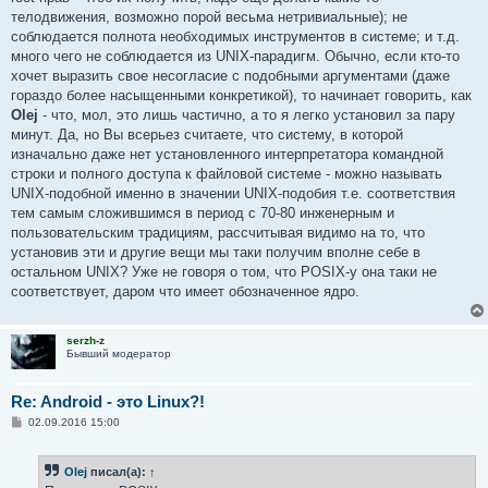
телодвижения, возможно порой весьма нетривиальные); не
соблюдается полнота необходимых инструментов в системе; и т.д.
много чего не соблюдается из UNIX-парадигм. Обычно, если кто-то
хочет выразить свое несогласие с подобными аргументами (даже
гораздо более насыщенными конкретикой), то начинает говорить, как
Olej
- что, мол, это лишь частично, а то я легко установил за пару
минут. Да, но Вы всерьез считаете, что систему, в которой
изначально даже нет установленного интерпретатора командной
строки и полного доступа к файловой системе - можно называть
UNIX-подобной именно в значении UNIX-подобия т.е. соответствия
тем самым сложившимся в период с 70-80 инженерным и
пользовательским традициям, рассчитывая видимо на то, что
установив эти и другие вещи мы таки получим вполне себе в
остальном UNIX? Уже не говоря о том, что POSIX-у она таки не
соответствует, даром что имеет обозначенное ядро.
serzh-z
Бывший модератор
Re: Android - это Linux?!
С
02.09.2016 15:00
о
о
б
Olej
писал(а):
↑
щ
е