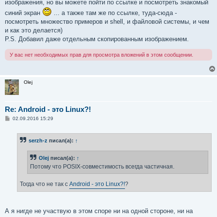
изображения, но вы можете пойти по ссылке и посмотреть знакомый
3 packets transmitted, 3 received, 0% packet loss, time
синий экран
... а также там же по ссылке, туда-сюда -
rtt min/avg/max/mdev = 2.383/30.530/86.548/39.610 ms
посмотреть множество примеров и shell, и файловой системы, и чем
и как это делается)
P.S. Добавил даже отдельным скопированным изображением.
У вас нет необходимых прав для просмотра вложений в этом сообщении.
Olej
Re: Android - это Linux?!
С
02.09.2016 15:29
о
о
б
serzh-z
писал(а):
↑
щ
е
н
Olej
писал(а):
↑
и
е
Потому что POSIX-совместимость всегда частичная.
Тогда что не так с
Android - это Linux?!
?
А я нигде не участвую в этом споре ни на одной стороне, ни на