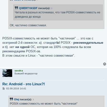
е
н
QWERTYASDF
писал(а):
↑
и
е
Читала в разных источниках, что там POSIX-совместимость не
доведена до конца
ОК, частично совместимая.
POSIX-совместимость не может быть "частичная" ... это как с
осетриной 2-й свежести: а). стандарт
Ы
POSIX -
рекомендательные
и б). нет
ни одной
ОС, которая на 100% следовала бы всем
рекомендациям POSIX-ов.
В этом смысле и Linux - "частично совместимая".
serzh-z
Бывший модератор
Re: Android - это Linux?!
С
02.09.2016 14:41
о
о
б
Olej
писал(а):
↑
щ
е
POSIX-совместимость не может быть "частичная"
н