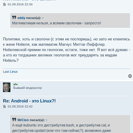
С
01.09.2016 22:34
о
о
б
eddy
писал(а):
↑
щ
е
Математикам нельзя, а всяким сволочам - запросто!
н
и
е
Политики, хоть и сволочи (с этим не поспоришь), но зато не клеились
к жене Нобеля, как математик Магнус Миттаг-Леффлер.
Нобелевской премии по геологии, кстати, тоже нет. Я вот всё думаю -
а кто из тогдашних великих геологов мог приударять за мадам
Нобель?
Last Linux
alv
Бывший модератор
Re: Android - это Linux?!
С
01.09.2016 22:42
о
о
б
MrClon
писал(а):
↑
щ
е
А ещё kubuntu это дистрибутив bash, и дистрибутив cat, и
н
дистрибутив upstart (или что там сейчас?), возможно даже
и