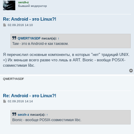
serzh-z
Бывший модератор
Re: Android - это Linux?!
С
02.09.2016 14:10
о
о
б
QWERTYASDF
писал(а):
↑
щ
е
Там - это в Android-е как таковом.
н
и
е
Я перечислил основные компоненты, в которых "нет" традиций UNIX.
=) Их меньше всего разве что лишь в ART. Bionic - вообще POSIX-
совместимая libc.
QWERTYASDF
Re: Android - это Linux?!
С
02.09.2016 14:14
о
о
б
serzh-z
писал(а):
↑
щ
е
Bionic - вообще POSIX-совместимая libc.
н
и
е