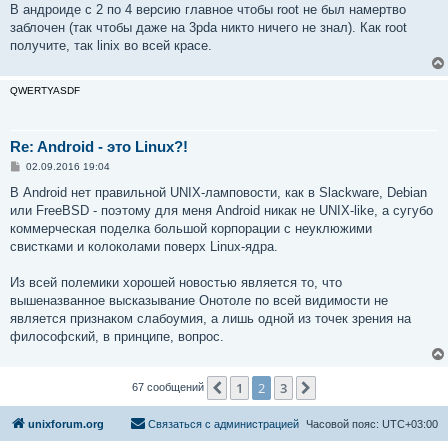
В андроиде с 2 по 4 версию главное чтобы root не был намертво
заблочен (так чтобы даже на 3pda никто ничего не знал). Как root
получите, так linix во всей красе.
QWERTYASDF
Re: Android - это Linux?!
С
02.09.2016 19:04
о
о
В Android нет правильной UNIX-ламповости, как в Slackware, Debian
б
или FreeBSD - поэтому для меня Android никак не UNIX-like, а сугубо
щ
е
коммерческая поделка большой корпорации с неуклюжими
н
свистками и колоколами поверх Linux-ядра.
и
е
Из всей полемики хорошей новостью является то, что
вышеназванное высказывание Онотоле по всей видимости не
является признаком слабоумия, а лишь одной из точек зрения на
философский, в принципе, вопрос.
1
2
3
Пред.
След.
67 сообщений
unixforum.org
Связаться с администрацией
Часовой пояс:
UTC+03:00