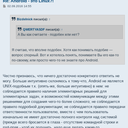
Re: Android - это Linux?!
С
02.09.2016 14:55
о
о
б
Bizdelnick
писал(а):
↑
щ
е
н
QWERTYASDF
писал(а):
↑
и
е
А Вы как считаете - подобен или нет?
Я считаю, что вполне подобен. Хотя как понимать подобие —
вопрос спорный. Вот и хотелось понять, понимаете Вы его как-то
по-своему, или просто чего-то не знаете про Android.
Честно признаюсь, что ничего достаточно конкретного ответить не
могу. Больше интуитивно склоняюсь к тому-что, Android не является
UNIX-подобным т.к. (опять-же, больше интуитивно) в нем: не
соблюдается правило наличия элементарных решений для
элементарных задач, и возможностей коммуникации между этими
решениями для создания чего-то более сложного; не соблюдается
правило подробной документации; не соблюдается правило передачи
ответственности пользователю, вместе с чем пользователь
изначально не имеет достаточно полного контроля над системой
(прежде всего бросается в глаза - отсутствие командной строки и
root-прав - чтоб их получить, надо еще делать какие-то