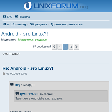
FAQ
Правила
unixforum.org
Обсуждения
Дорога, открытая всем
Android - это Linux?!
Модератор:
Модераторы разделов
1
2
3
Пред.
След.
67 сообщений
QWERTYASDF
Re: Android - это Linux?!
С
01.09.2016 22:01
о
о
б
Olej
писал(а):
↑
щ
е
н
QWERTYASDF
писал(а):
↑
и
е
Там - это в Android-е как таковом.