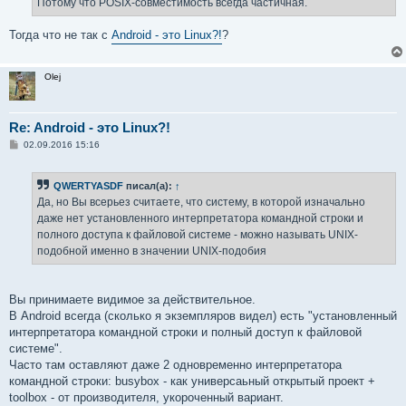
Потому что POSIX-совместимость всегда частичная.
н
и
е
Тогда что не так с
Android - это Linux?!
?
Olej
Re: Android - это Linux?!
С
02.09.2016 15:16
о
о
б
QWERTYASDF
писал(а):
↑
щ
е
Да, но Вы всерьез считаете, что систему, в которой изначально
н
даже нет установленного интерпретатора командной строки и
и
е
полного доступа к файловой системе - можно называть UNIX-
подобной именно в значении UNIX-подобия
Вы принимаете видимое за действительное.
В Android всегда (сколько я экземпляров видел) есть "установленный
интерпретатора командной строки и полный доступ к файловой
системе".
Часто там оставляют даже 2 одновременно интерпретатора
командной строки: busybox - как универсаьный открытый проект +
toolbox - от производителя, укороченный вариант.