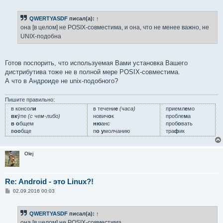
о
о
б
QWERTYASDF
писал(а):
↑
щ
е
она [в целом] не POSIX-совместима, и она, что не менее важно, не
н
UNIX-подобна
и
е
Готов поспорить, что используемая Вами установка Вашего
дистрибутива тоже не в полной мере POSIX-совместима.
А что в Андроиде не unix-подобного?
Пишите правильно:
в консол
и
в течени
е
(часа)
приемл
е
мо
вк
у́пе
(с чем-либо)
нович
о
к
пробле
м
а
в о
бщем
ню
анс
проб
о
вать
в
оо
бще
п
о у
молчанию
тра
ф
ик
Olej
Re: Android - это Linux?!
С
02.09.2016 00:03
о
о
б
QWERTYASDF
писал(а):
↑
щ
е
она [в целом] не POSIX-совместима,