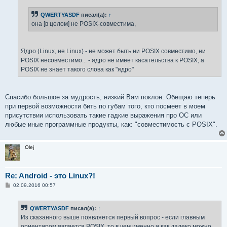
QWERTYASDF
писал(а):
↑
она [в целом] не POSIX-совместима,
Ядро (Linux, не Linux) - не может быть ни POSIX совместимо, ни
POSIX несовместимо... - ядро не имеет касательства к POSIX, а
POSIX не знает такого слова как "ядро"
Спасибо большое за мудрость, низкий Вам поклон. Обещаю теперь
при первой возможности бить по губам того, кто посмеет в моем
присутствии использовать такие гадкие выражения про OC или
любые иные программные продукты, как: "совместимость с POSIX".
Olej
Re: Android - это Linux?!
С
02.09.2016 00:57
о
о
б
QWERTYASDF
писал(а):
↑
щ
е
Из сказанного выше появляется первый вопрос - если главным
н
ориентиром является POSIX, то в чем именно и как далеко можно