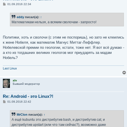
С
01.09.2016 22:34
о
о
б
eddy
писал(а):
↑
щ
е
Математикам нельзя, а всяким сволочам - запросто!
н
и
е
Политики, хоть и сволочи (с этим не поспоришь), но зато не клеились
к жене Нобеля, как математик Магнус Миттаг-Леффлер.
Нобелевской премии по геологии, кстати, тоже нет. Я вот всё думаю -
а кто из тогдашних великих геологов мог приударять за мадам
Нобель?
Last Linux
alv
Бывший модератор
Re: Android - это Linux?!
С
01.09.2016 22:42
о
о
б
MrClon
писал(а):
↑
щ
е
А ещё kubuntu это дистрибутив bash, и дистрибутив cat, и
н
дистрибутив upstart (или что там сейчас?), возможно даже
и