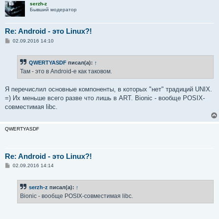
serzh-z
Бывший модератор
Re: Android - это Linux?!
С
02.09.2016 14:10
о
о
б
QWERTYASDF
писал(а):
↑
щ
е
Там - это в Android-е как таковом.
н
и
е
Я перечислил основные компоненты, в которых "нет" традиций UNIX.
=) Их меньше всего разве что лишь в ART. Bionic - вообще POSIX-
совместимая libc.
QWERTYASDF
Re: Android - это Linux?!
С
02.09.2016 14:14
о
о
б
serzh-z
писал(а):
↑
щ
е
Bionic - вообще POSIX-совместимая libc.
н
и
е