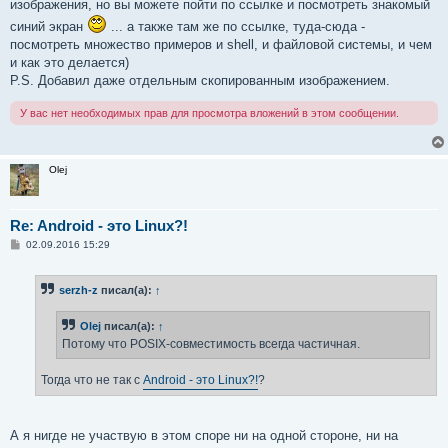
изображения, но вы можете пойти по ссылке и посмотреть знакомый
3 packets transmitted, 3 received, 0% packet loss, time
синий экран
... а также там же по ссылке, туда-сюда -
rtt min/avg/max/mdev = 2.383/30.530/86.548/39.610 ms
посмотреть множество примеров и shell, и файловой системы, и чем
и как это делается)
P.S. Добавил даже отдельным скопированным изображением.
У вас нет необходимых прав для просмотра вложений в этом сообщении.
Olej
Re: Android - это Linux?!
С
02.09.2016 15:29
о
о
б
serzh-z
писал(а):
↑
щ
е
н
Olej
писал(а):
↑
и
е
Потому что POSIX-совместимость всегда частичная.
Тогда что не так с
Android - это Linux?!
?
А я нигде не участвую в этом споре ни на одной стороне, ни на