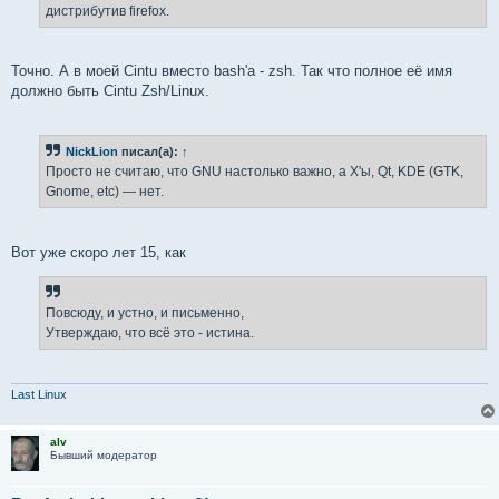
е
дистрибутив firefox.
Точно. А в моей Cintu вместо bash'а - zsh. Так что полное её имя
должно быть Cintu Zsh/Linux.
NickLion
писал(а):
↑
Просто не считаю, что GNU настолько важно, а X'ы, Qt, KDE (GTK,
Gnome, etc) — нет.
Вот уже скоро лет 15, как
Повсюду, и устно, и письменно,
Утверждаю, что всё это - истина.
Last Linux
alv
Бывший модератор