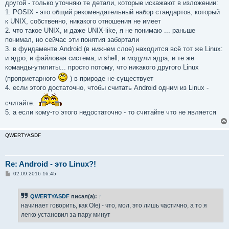
другой - только уточняю те детали, которые искажают в изложении:
1. POSIX - это общий рекомендательный набор стандартов, который
к UNIX, собственно, никакого отношения не имеет
2. что такое UNIX, и даже UNIX-like, я не понимаю ... раньше
понимал, но сейчас эти понятия забортали
3. в фундаменте Android (в нижнем слое) находится всё тот же Linux:
и ядро, и файловая система, и shell, и модули ядра, и те же
команды-утилиты... просто потому, что никакого другого Linux
(проприетарного
) в природе не существует
4. если этого достаточно, чтобы считать Android одним из Linux -
считайте.
5. а если кому-то этого недостаточно - то считайте что не является
QWERTYASDF
Re: Android - это Linux?!
С
02.09.2016 16:45
о
о
б
QWERTYASDF
писал(а):
↑
щ
е
начинает говорить, как Olej - что, мол, это лишь частично, а то я
н
легко установил за пару минут
и
е