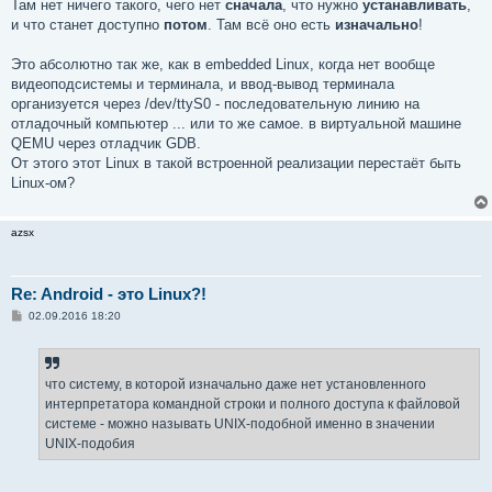
Там нет ничего такого, чего нет
сначала
, что нужно
устанавливать
,
и что станет доступно
потом
. Там всё оно есть
изначально
!
Это абсолютно так же, как в embedded Linux, когда нет вообще
видеоподсистемы и терминала, и ввод-вывод терминала
организуется через /dev/ttyS0 - последовательную линию на
отладочный компьютер ... или то же самое. в виртуальной машине
QEMU через отладчик GDB.
От этого этот Linux в такой встроенной реализации перестаёт быть
Linux-ом?
azsx
Re: Android - это Linux?!
С
02.09.2016 18:20
о
о
б
щ
е
что систему, в которой изначально даже нет установленного
н
интерпретатора командной строки и полного доступа к файловой
и
е
системе - можно называть UNIX-подобной именно в значении
UNIX-подобия