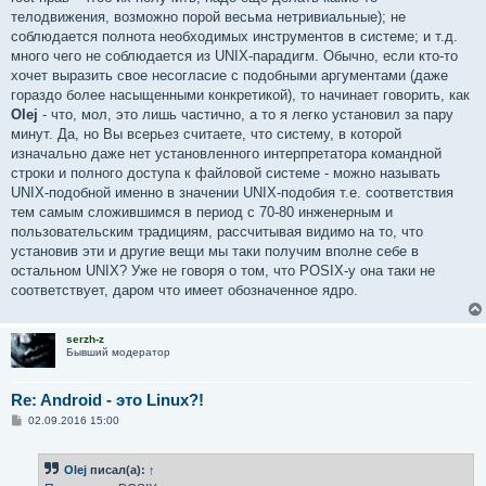
телодвижения, возможно порой весьма нетривиальные); не
соблюдается полнота необходимых инструментов в системе; и т.д.
много чего не соблюдается из UNIX-парадигм. Обычно, если кто-то
хочет выразить свое несогласие с подобными аргументами (даже
гораздо более насыщенными конкретикой), то начинает говорить, как
Olej
- что, мол, это лишь частично, а то я легко установил за пару
минут. Да, но Вы всерьез считаете, что систему, в которой
изначально даже нет установленного интерпретатора командной
строки и полного доступа к файловой системе - можно называть
UNIX-подобной именно в значении UNIX-подобия т.е. соответствия
тем самым сложившимся в период с 70-80 инженерным и
пользовательским традициям, рассчитывая видимо на то, что
установив эти и другие вещи мы таки получим вполне себе в
остальном UNIX? Уже не говоря о том, что POSIX-у она таки не
соответствует, даром что имеет обозначенное ядро.
serzh-z
Бывший модератор
Re: Android - это Linux?!
С
02.09.2016 15:00
о
о
б
Olej
писал(а):
↑
щ
е