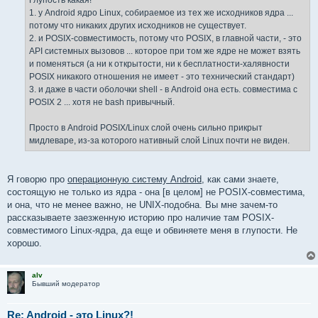
Глупость какая!
1. у Android ядро Linux, собираемое из тех же исходников ядра ...
потому что никаких других исходников не существует.
2. и POSIX-совместимость, потому что POSIX, в главной части, - это
API системных вызовов ... которое при том же ядре не может взять
и поменяться (а ни к открытости, ни к бесплатности-халявности
POSIX никакого отношения не имеет - это технический стандарт)
3. и даже в части оболочки shell - в Android она есть. совместима с
POSIX 2 ... хотя не bash привычный.
Просто в Android POSIX/Linux слой очень сильно прикрыт
мидлеваре, из-за которого нативный слой Linux почти не виден.
Я говорю про
операционную систему Android
, как сами знаете,
состоящую не только из ядра - она [в целом] не POSIX-совместима,
и она, что не менее важно, не UNIX-подобна. Вы мне зачем-то
рассказываете заезженную историю про наличие там POSIX-
совместимого Linux-ядра, да еще и обвиняете меня в глупости. Не
хорошо.
alv
Бывший модератор
Re: Android - это Linux?!