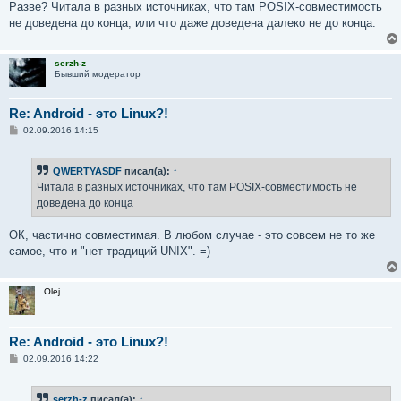
Разве? Читала в разных источниках, что там POSIX-совместимость
не доведена до конца, или что даже доведена далеко не до конца.
serzh-z
Бывший модератор
Re: Android - это Linux?!
С
02.09.2016 14:15
о
о
б
QWERTYASDF
писал(а):
↑
щ
е
Читала в разных источниках, что там POSIX-совместимость не
н
доведена до конца
и
е
ОК, частично совместимая. В любом случае - это совсем не то же
самое, что и "нет традиций UNIX". =)
Olej
Re: Android - это Linux?!
С
02.09.2016 14:22
о
о
б
serzh-z
писал(а):
↑
щ