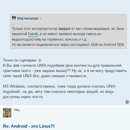
Olej
писал(а):
↑
...
Только этот интерпретатор
закрыт
от вас слоем мидлваре, их Java-
машиной
Dalvik
, и не имеет прямого выхода сквозь их
видеоподсистему на терминал, консоль и т.д.
Но вы можете подключиться через инструмент ADB из Android SDK.
Точно по сценарию ☺
И Вы
это
считаете UNIX-подобием (все контексты для правильной
трактовки оного - уже заданы выше)?? Ну ок, а я не могу представить
себе такой UNIX-like, даже смешно становится...
MS Windows, соответственно, тоже тогда должно считать UNIX-
подобной - ну да, нету там сначала некоторых вещей, но ведь
доступны через что-то.
Olej
Re: Android - это Linux?!