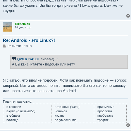
вот я Вас и попросила представить, что считаете не подобным -
какие бы аргументы Вы бы тогда привели? Пожалуйста, Вам же не
трудно.
Bizdelnick
Модератор
Re: Android - это Linux?!
С
02.09.2016 13:09
о
о
б
QWERTYASDF
писал(а):
↑
щ
е
А Вы как считаете - подобен или нет?
н
и
е
Я считаю, что вполне подобен. Хотя как понимать подобие — вопрос
спорный. Вот и хотелось понять, понимаете Вы его как-то по-своему,
или просто чего-то не знаете про Android.
Пишите правильно:
в консол
и
в течени
е
(часа)
приемл
е
мо
вк
у́пе
(с чем-либо)
нович
о
к
пробле
м
а
в о
бщем
ню
анс
проб
о
вать
в
оо
бще
п
о у
молчанию
тра
ф
ик