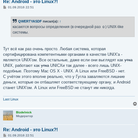
Re: Android - это Linux?!
С
01.09.2016 22:51
о
о
б
QWERTYASDF
писал(а):
↑
щ
е
касаются вопросы определения (в очередной раз ☺) UNIX-like
н
системы.
и
е
Тут всё как раз очень просто. Любая система, которая
сертифицирована компетентными органами в качестве UNIX'а -
является UNIX'ом. Все остальные, даже если они выглядят как
утка
UNIX, работают как
утка
UNICXи так далее - всего лишь UNIX-
подобные. Поэтому Mac OS X - UNIX. А Linux или FreeBSD - нет.
С учётом этого вполне реально, что у Гугла заваляются лишние
деньги, которые он отбашляет соответствующему органу, и Android
станет UNIX'ом. А Linux или FreeBSD не станут им никогда.
Last Linux
Bizdelnick
Модератор
Re: Android - это Linux?!
С
01.09.2016 22:51