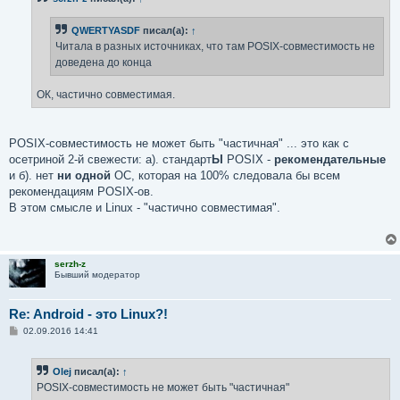
е
н
QWERTYASDF
писал(а):
↑
и
е
Читала в разных источниках, что там POSIX-совместимость не
доведена до конца
ОК, частично совместимая.
POSIX-совместимость не может быть "частичная" ... это как с
осетриной 2-й свежести: а). стандарт
Ы
POSIX -
рекомендательные
и б). нет
ни одной
ОС, которая на 100% следовала бы всем
рекомендациям POSIX-ов.
В этом смысле и Linux - "частично совместимая".
serzh-z
Бывший модератор
Re: Android - это Linux?!
С
02.09.2016 14:41
о
о
б
Olej
писал(а):
↑
щ
е
POSIX-совместимость не может быть "частичная"
н