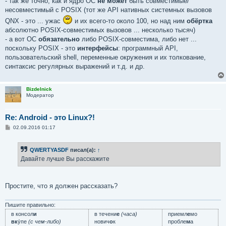
- так же точно, как и ядро ОС
не может
быть совместимые/
несовместимый с POSIX (тот же API нативных системных вызовов
QNX - это ... ужас
и их всего-то около 100, но над ним
обёртка
абсолютно POSIX-совместимых вызовов ... несколько тысяч)
- а вот ОС
обязательно
либо POSIX-совместима, либо нет ...
поскольку POSIX - это
интерфейсы
: программный API,
пользовательский shell, переменные окружения и их толкование,
синтаксис регулярных выражений и т.д. и др.
Bizdelnick
Модератор
Re: Android - это Linux?!
С
02.09.2016 01:17
о
о
б
QWERTYASDF
писал(а):
↑
щ
е
Давайте лучше Вы расскажите
н
и
е
Простите, что я должен рассказать?
Пишите правильно:
в консол
и
в течени
е
(часа)
приемл
е
мо
вк
у́пе
(с чем-либо)
нович
о
к
пробле
м
а