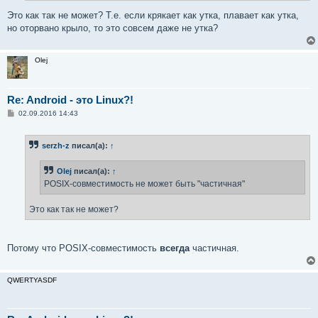
и
е
Это как так не может? Т.е. если крякает как утка, плавает как утка,
но оторвано крыло, то это совсем даже не утка?
Olej
Re: Android - это Linux?!
С
02.09.2016 14:43
о
о
б
serzh-z
писал(а):
↑
щ
е
н
Olej
писал(а):
↑
и
е
POSIX-совместимость не может быть "частичная"
Это как так не может?
Потому что POSIX-совместимость
всегда
частичная.
QWERTYASDF