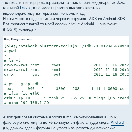
Только этот интерпретатор
закрыт
от вас слоем мидлваре, их Java-
машиной
Dalvik
, и не имеет прямого выхода сквозь их
видеоподсистему на терминал, консоль и т.д.
Но вы можете подключиться через инструмент ADB из Android SDK.
Вот фрагмент какой-то моей сессии shell с Android ... знакомые
(POSIX) команды?:
Код:
Выделить всё
[olej@notebook platform-tools]$ ./adb -s 0123456789ABCD
# pwd

/

# ls -l

drwxrwxrwt root     root              2011-11-16 20:29 
drwxrwxrwt root     root              2011-11-16 20:30
dr-x------ root     root              2011-11-16 20:29 
...

# ps | grep adb

root      940   1     3396   208   ffffffff 0000ecc4 S 
# ifconfig eth0

eth0: ip 10.0.2.15 mask 255.255.255.0 flags [up broadc
# ping 192.168.1.20

PING 192.168.1.20 (192.168.1.20) 56(84) bytes of data.

64 bytes from 192.168.1.20: icmp_seq=1 ttl=255 time=86.
64 bytes from 192.168.1.20: icmp_seq=2 ttl=255 time=2.6
А вот файловая система Android в mc, смонтированная в Linux
64 bytes from 192.168.1.20: icmp_seq=3 ttl=255 time=2.3
файловую систему, и по F5 копируются файлы туда-сюда:
Android
^C

(ну, движок здесь форума не умеет изображать динамические
--- 192.168.1.20 ping statistics ---
