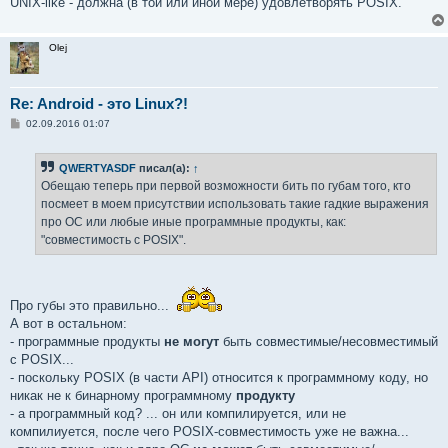
UNIX-like - должна (в той или иной мере) удовлетворять POSIX.
Olej
Re: Android - это Linux?!
С
02.09.2016 01:07
о
о
б
QWERTYASDF
писал(а):
↑
щ
е
Обещаю теперь при первой возможности бить по губам того, кто
н
посмеет в моем присутствии использовать такие гадкие выражения
и
е
про OC или любые иные программные продукты, как:
"совместимость с POSIX".
Про губы это правильно...
А вот в остальном:
- программные продукты
не могут
быть совместимые/несовместимый
с POSIX...
- поскольку POSIX (в части API) относится к программному коду, но
никак не к бинарному программному
продукту
- а программный код? ... он или компилируется, или не
компилиуется, после чего POSIX-совместимость уже не важна...