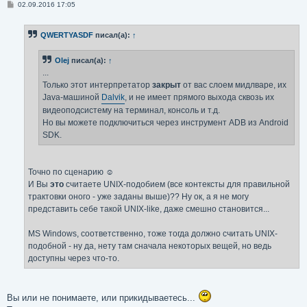
С
02.09.2016 17:05
о
о
б
QWERTYASDF
писал(а):
↑
щ
е
н
Olej
писал(а):
↑
и
е
...
Только этот интерпретатор
закрыт
от вас слоем мидлваре, их
Java-машиной
Dalvik
, и не имеет прямого выхода сквозь их
видеоподсистему на терминал, консоль и т.д.
Но вы можете подключиться через инструмент ADB из Android
SDK.
Точно по сценарию ☺
И Вы
это
считаете UNIX-подобием (все контексты для правильной
трактовки оного - уже заданы выше)?? Ну ок, а я не могу
представить себе такой UNIX-like, даже смешно становится...
MS Windows, соответственно, тоже тогда должно считать UNIX-
подобной - ну да, нету там сначала некоторых вещей, но ведь
доступны через что-то.
Вы или не понимаете, или прикидываетесь...