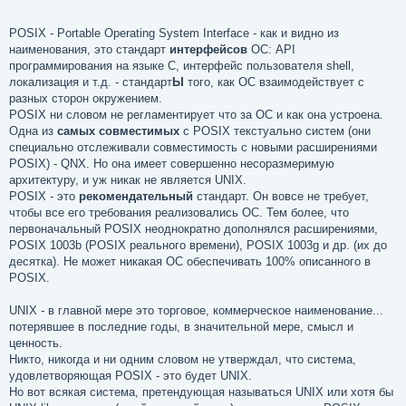
POSIX - Portable Operating System Interface - как и видно из
наименования, это стандарт
интерфейсов
ОС: API
программирования на языке C, интерфейс пользователя shell,
локализация и т.д. - стандарт
Ы
того, как ОС взаимодействует с
разных сторон окружением.
POSIX ни словом не регламентирует что за ОС и как она устроена.
Одна из
самых совместимых
с POSIX текстуально систем (они
специально отслеживали совместимость с новыми расширениями
POSIX) - QNX. Но она имеет совершенно несоразмеримую
архитектуру, и уж никак не является UNIX.
POSIX - это
рекомендательный
стандарт. Он вовсе не требует,
чтобы все его требования реализовались ОС. Тем более, что
первоначальный POSIX неоднократно дополнялся расширениями,
POSIX 1003b (POSIX реального времени), POSIX 1003g и др. (их до
десятка). Не может никакая ОС обеспечивать 100% описанного в
POSIX.
UNIX - в главной мере это торговое, коммерческое наименование...
потерявшее в последние годы, в значительной мере, смысл и
ценность.
Никто, никогда и ни одним словом не утверждал, что система,
удовлетворяющая POSIX - это будет UNIX.
Но вот всякая система, претендующая называться UNIX или хотя бы