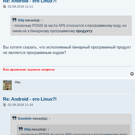
Re: Android - это Linux?!
С
02.09.2016 11:11
о
о
б
Olej
писал(а):
↑
щ
е
- поскольку POSIX (в части API) относится к программному коду, но
н
никак не к бинарному программному
продукту
и
е
Вы хотите сказать, что исполняемый бинарный программный продукт
не является программным кодом?
Как правильно задавать вопросы
Olej
Re: Android - это Linux?!
С
02.09.2016 11:16
о
о
б
Goodvin
писал(а):
↑
щ
е
н
Olej
писал(а):
↑
и
е
- поскольку POSIX (в части API) относится к программному коду,