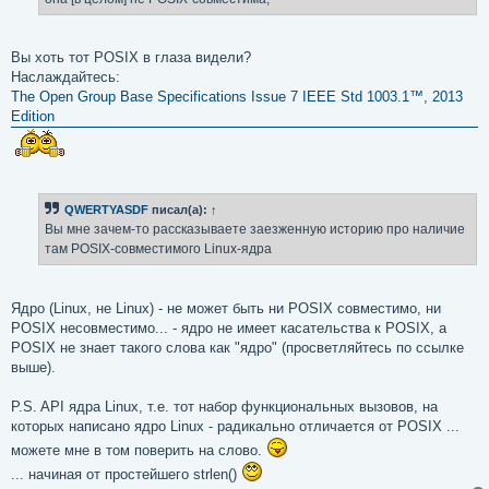
н
и
е
Вы хоть тот POSIX в глаза видели?
Наслаждайтесь:
The Open Group Base Specifications Issue 7 IEEE Std 1003.1™, 2013
Edition
QWERTYASDF
писал(а):
↑
Вы мне зачем-то рассказываете заезженную историю про наличие
там POSIX-совместимого Linux-ядра
Ядро (Linux, не Linux) - не может быть ни POSIX совместимо, ни
POSIX несовместимо... - ядро не имеет касательства к POSIX, а
POSIX не знает такого слова как "ядро" (просветляйтесь по ссылке
выше).
P.S. API ядра Linux, т.е. тот набор функциональных вызовов, на
которых написано ядро Linux - радикально отличается от POSIX ...
можете мне в том поверить на слово.
... начиная от простейшего strlen()