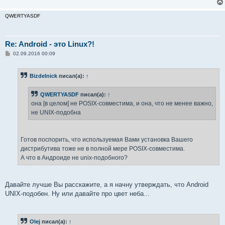
QWERTYASDF
Re: Android - это Linux?!
С
02.09.2016 00:09
о
о
б
Bizdelnick
писал(а):
↑
щ
е
н
QWERTYASDF
писал(а):
↑
и
е
она [в целом] не POSIX-совместима, и она, что не менее важно,
не UNIX-подобна
Готов поспорить, что используемая Вами установка Вашего
дистрибутива тоже не в полной мере POSIX-совместима.
А что в Андроиде не unix-подобного?
Давайте лучше Вы расскажите, а я начну утверждать, что Android
UNIX-подобен. Ну или давайте про цвет неба...
Olej
писал(а):
↑