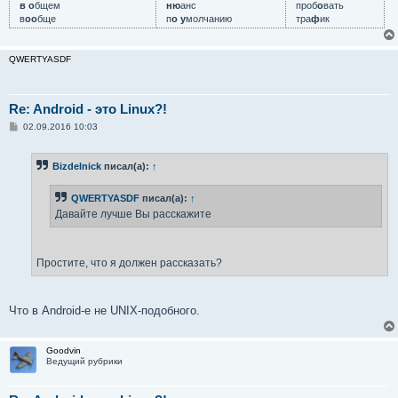
в о
бщем
ню
анс
проб
о
вать
в
оо
бще
п
о у
молчанию
тра
ф
ик
QWERTYASDF
Re: Android - это Linux?!
С
02.09.2016 10:03
о
о
б
Bizdelnick
писал(а):
↑
щ
е
н
QWERTYASDF
писал(а):
↑
и
е
Давайте лучше Вы расскажите
Простите, что я должен рассказать?
Что в Android-е не UNIX-подобного.
Goodvin
Ведущий рубрики