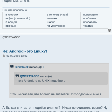
подобным, а не я.
Пишите правильно:
в консол
и
в течени
е
(часа)
приемл
е
мо
вк
у́пе
(с чем-либо)
нович
о
к
пробле
м
а
в о
бщем
ню
анс
проб
о
вать
в
оо
бще
п
о у
молчанию
тра
ф
ик
QWERTYASDF
Re: Android - это Linux?!
С
02.09.2016 13:02
о
о
б
Bizdelnick
писал(а):
↑
щ
е
н
QWERTYASDF
писал(а):
↑
и
е
Что в Android-е не UNIX-подобного.
Это Вы сказали, что Android не является Unix-подобным, а не я.
А Вы как считаете - подобен или нет? -Никак не считаете, верно? Ну