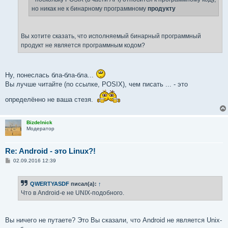
но никак не к бинарному программному
продукту
Вы хотите сказать, что исполняемый бинарный программный
продукт не является программным кодом?
Ну, понеслась бла-бла-бла...
Вы лучше читайте (по ссылке, POSIX), чем писать ... - это
определённо не ваша стезя.
Bizdelnick
Модератор
Re: Android - это Linux?!
С
02.09.2016 12:39
о
о
б
QWERTYASDF
писал(а):
↑
щ
е
Что в Android-е не UNIX-подобного.
н
и
е
Вы ничего не путаете? Это Вы сказали, что Android не является Unix-