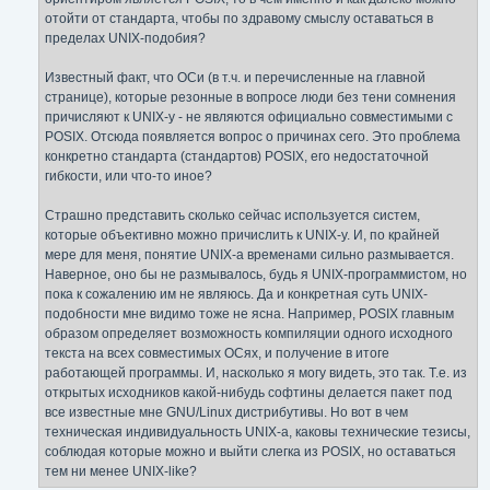
и
е
отойти от стандарта, чтобы по здравому смыслу оставаться в
пределах UNIX-подобия?
Известный факт, что ОСи (в т.ч. и перечисленные на главной
странице), которые резонные в вопросе люди без тени сомнения
причисляют к UNIX-у - не являются официально совместимыми с
POSIX. Отсюда появляется вопрос о причинах сего. Это проблема
конкретно стандарта (стандартов) POSIX, его недостаточной
гибкости, или что-то иное?
Страшно представить сколько сейчас используется систем,
которые объективно можно причислить к UNIX-у. И, по крайней
мере для меня, понятие UNIX-а временами сильно размывается.
Наверное, оно бы не размывалось, будь я UNIX-программистом, но
пока к сожалению им не являюсь. Да и конкретная суть UNIX-
подобности мне видимо тоже не ясна. Например, POSIX главным
образом определяет возможность компиляции одного исходного
текста на всех совместимых ОСях, и получение в итоге
работающей программы. И, насколько я могу видеть, это так. Т.е. из
открытых исходников какой-нибудь софтины делается пакет под
все известные мне GNU/Linux дистрибутивы. Но вот в чем
техническая индивидуальность UNIX-а, каковы технические тезисы,
соблюдая которые можно и выйти слегка из POSIX, но оставаться
тем ни менее UNIX-like?