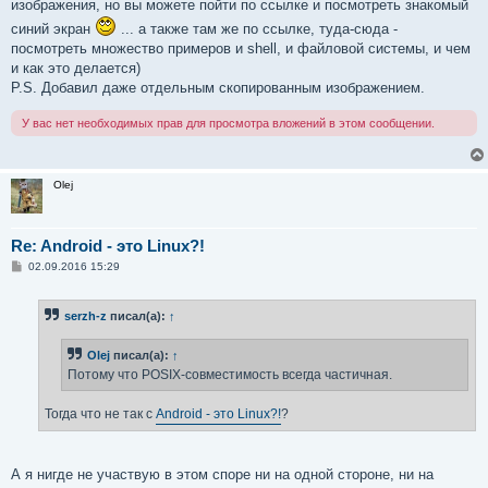
изображения, но вы можете пойти по ссылке и посмотреть знакомый
3 packets transmitted, 3 received, 0% packet loss, time
синий экран
... а также там же по ссылке, туда-сюда -
rtt min/avg/max/mdev = 2.383/30.530/86.548/39.610 ms
посмотреть множество примеров и shell, и файловой системы, и чем
и как это делается)
P.S. Добавил даже отдельным скопированным изображением.
У вас нет необходимых прав для просмотра вложений в этом сообщении.
Olej
Re: Android - это Linux?!
С
02.09.2016 15:29
о
о
б
serzh-z
писал(а):
↑
щ
е
н
Olej
писал(а):
↑
и
е
Потому что POSIX-совместимость всегда частичная.
Тогда что не так с
Android - это Linux?!
?
А я нигде не участвую в этом споре ни на одной стороне, ни на