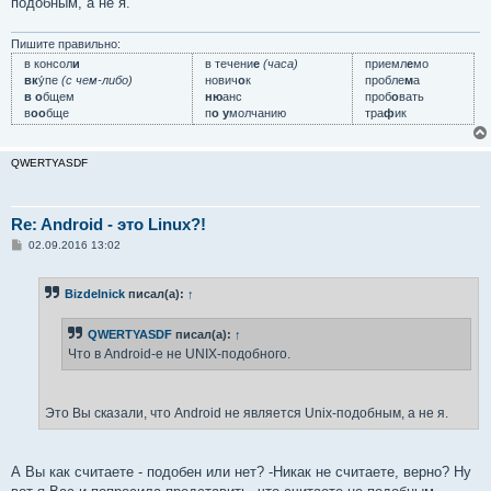
подобным, а не я.
Пишите правильно:
в консол
и
в течени
е
(часа)
приемл
е
мо
вк
у́пе
(с чем-либо)
нович
о
к
пробле
м
а
в о
бщем
ню
анс
проб
о
вать
в
оо
бще
п
о у
молчанию
тра
ф
ик
QWERTYASDF
Re: Android - это Linux?!
С
02.09.2016 13:02
о
о
б
Bizdelnick
писал(а):
↑
щ
е
н
QWERTYASDF
писал(а):
↑
и
е
Что в Android-е не UNIX-подобного.
Это Вы сказали, что Android не является Unix-подобным, а не я.
А Вы как считаете - подобен или нет? -Никак не считаете, верно? Ну