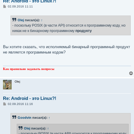
Re: Android - это Linux?!
С
02.09.2016 11:11
о
о
б
Olej
писал(а):
↑
щ
е
- поскольку POSIX (в части API) относится к программному коду, но
н
никак не к бинарному программному
продукту
и
е
Вы хотите сказать, что исполняемый бинарный программный продукт
не является программным кодом?
Как правильно задавать вопросы
Olej
Re: Android - это Linux?!
С
02.09.2016 11:16
о
о
б
Goodvin
писал(а):
↑
щ
е
н
Olej
писал(а):
↑
и
е
- поскольку POSIX (в части API) относится к программному коду,