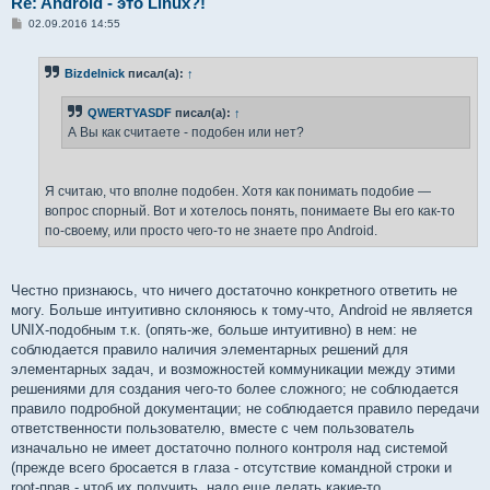
Re: Android - это Linux?!
С
02.09.2016 14:55
о
о
б
Bizdelnick
писал(а):
↑
щ
е
н
QWERTYASDF
писал(а):
↑
и
е
А Вы как считаете - подобен или нет?
Я считаю, что вполне подобен. Хотя как понимать подобие —
вопрос спорный. Вот и хотелось понять, понимаете Вы его как-то
по-своему, или просто чего-то не знаете про Android.
Честно признаюсь, что ничего достаточно конкретного ответить не
могу. Больше интуитивно склоняюсь к тому-что, Android не является
UNIX-подобным т.к. (опять-же, больше интуитивно) в нем: не
соблюдается правило наличия элементарных решений для
элементарных задач, и возможностей коммуникации между этими
решениями для создания чего-то более сложного; не соблюдается
правило подробной документации; не соблюдается правило передачи
ответственности пользователю, вместе с чем пользователь
изначально не имеет достаточно полного контроля над системой
(прежде всего бросается в глаза - отсутствие командной строки и
root-прав - чтоб их получить, надо еще делать какие-то