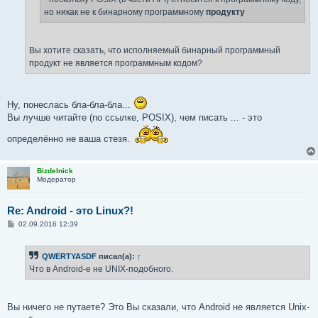
но никак не к бинарному программному
продукту
Вы хотите сказать, что исполняемый бинарный программный
продукт не является программным кодом?
Ну, понеслась бла-бла-бла...
Вы лучше читайте (по ссылке, POSIX), чем писать ... - это
определённо не ваша стезя.
Bizdelnick
Модератор
Re: Android - это Linux?!
С
02.09.2016 12:39
о
о
б
QWERTYASDF
писал(а):
↑
щ
е
Что в Android-е не UNIX-подобного.
н
и
е
Вы ничего не путаете? Это Вы сказали, что Android не является Unix-