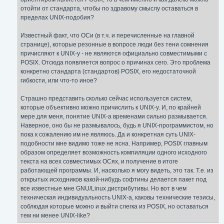
и
е
отойти от стандарта, чтобы по здравому смыслу оставаться в
пределах UNIX-подобия?
Известный факт, что ОСи (в т.ч. и перечисленные на главной
странице), которые резонные в вопросе люди без тени сомнения
причисляют к UNIX-у - не являются официально совместимыми с
POSIX. Отсюда появляется вопрос о причинах сего. Это проблема
конкретно стандарта (стандартов) POSIX, его недостаточной
гибкости, или что-то иное?
Страшно представить сколько сейчас используется систем,
которые объективно можно причислить к UNIX-у. И, по крайней
мере для меня, понятие UNIX-а временами сильно размывается.
Наверное, оно бы не размывалось, будь я UNIX-программистом, но
пока к сожалению им не являюсь. Да и конкретная суть UNIX-
подобности мне видимо тоже не ясна. Например, POSIX главным
образом определяет возможность компиляции одного исходного
текста на всех совместимых ОСях, и получение в итоге
работающей программы. И, насколько я могу видеть, это так. Т.е. из
открытых исходников какой-нибудь софтины делается пакет под
все известные мне GNU/Linux дистрибутивы. Но вот в чем
техническая индивидуальность UNIX-а, каковы технические тезисы,
соблюдая которые можно и выйти слегка из POSIX, но оставаться
тем ни менее UNIX-like?