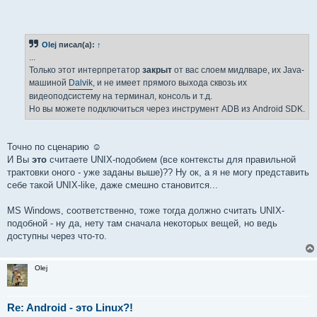
Olej
писал(а):
↑
...
Только этот интерпретатор
закрыт
от вас слоем мидлваре, их Java-
машиной
Dalvik
, и не имеет прямого выхода сквозь их
видеоподсистему на терминал, консоль и т.д.
Но вы можете подключиться через инструмент ADB из Android SDK.
Точно по сценарию ☺
И Вы
это
считаете UNIX-подобием (все контексты для правильной
трактовки оного - уже заданы выше)?? Ну ок, а я не могу представить
себе такой UNIX-like, даже смешно становится...
MS Windows, соответственно, тоже тогда должно считать UNIX-
подобной - ну да, нету там сначала некоторых вещей, но ведь
доступны через что-то.
Olej
Re: Android - это Linux?!