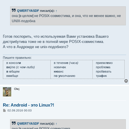
о
о
б
QWERTYASDF
писал(а):
↑
щ
е
она [в целом] не POSIX-совместима, и она, что не менее важно, не
н
UNIX-подобна
и
е
Готов поспорить, что используемая Вами установка Вашего
дистрибутива тоже не в полной мере POSIX-совместима.
А что в Андроиде не unix-подобного?
Пишите правильно:
в консол
и
в течени
е
(часа)
приемл
е
мо
вк
у́пе
(с чем-либо)
нович
о
к
пробле
м
а
в о
бщем
ню
анс
проб
о
вать
в
оо
бще
п
о у
молчанию
тра
ф
ик
Olej
Re: Android - это Linux?!
С
02.09.2016 00:03
о
о
б
QWERTYASDF
писал(а):
↑
щ
е
она [в целом] не POSIX-совместима,