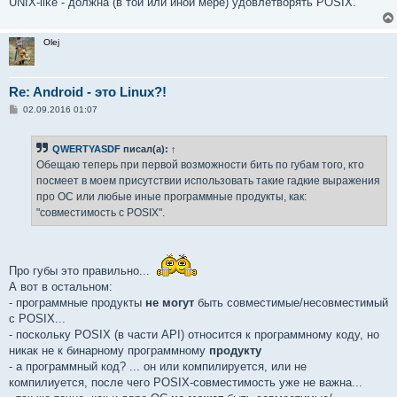
UNIX-like - должна (в той или иной мере) удовлетворять POSIX.
Olej
Re: Android - это Linux?!
С
02.09.2016 01:07
о
о
б
QWERTYASDF
писал(а):
↑
щ
е
Обещаю теперь при первой возможности бить по губам того, кто
н
посмеет в моем присутствии использовать такие гадкие выражения
и
е
про OC или любые иные программные продукты, как:
"совместимость с POSIX".
Про губы это правильно...
А вот в остальном:
- программные продукты
не могут
быть совместимые/несовместимый
с POSIX...
- поскольку POSIX (в части API) относится к программному коду, но
никак не к бинарному программному
продукту
- а программный код? ... он или компилируется, или не
компилиуется, после чего POSIX-совместимость уже не важна...