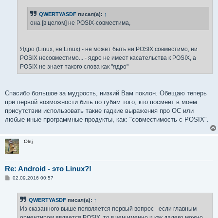
QWERTYASDF
писал(а):
↑
она [в целом] не POSIX-совместима,
Ядро (Linux, не Linux) - не может быть ни POSIX совместимо, ни
POSIX несовместимо... - ядро не имеет касательства к POSIX, а
POSIX не знает такого слова как "ядро"
Спасибо большое за мудрость, низкий Вам поклон. Обещаю теперь
при первой возможности бить по губам того, кто посмеет в моем
присутствии использовать такие гадкие выражения про OC или
любые иные программные продукты, как: "совместимость с POSIX".
Olej
Re: Android - это Linux?!
С
02.09.2016 00:57
о
о
б
QWERTYASDF
писал(а):
↑
щ
е
Из сказанного выше появляется первый вопрос - если главным
н
ориентиром является POSIX, то в чем именно и как далеко можно