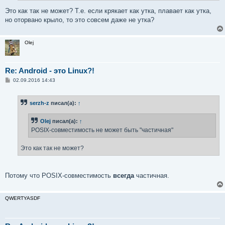
и
е
Это как так не может? Т.е. если крякает как утка, плавает как утка,
но оторвано крыло, то это совсем даже не утка?
Olej
Re: Android - это Linux?!
С
02.09.2016 14:43
о
о
б
serzh-z
писал(а):
↑
щ
е
н
Olej
писал(а):
↑
и
е
POSIX-совместимость не может быть "частичная"
Это как так не может?
Потому что POSIX-совместимость
всегда
частичная.
QWERTYASDF