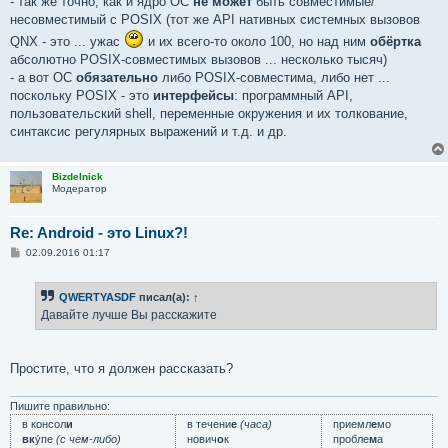
- так же точно, как и ядро ОС
не может
быть совместимые/
несовместимый с POSIX (тот же API нативных системных вызовов
QNX - это ... ужас
и их всего-то около 100, но над ним
обёртка
абсолютно POSIX-совместимых вызовов ... несколько тысяч)
- а вот ОС
обязательно
либо POSIX-совместима, либо нет ...
поскольку POSIX - это
интерфейсы
: программный API,
пользовательский shell, переменные окружения и их толкование,
синтаксис регулярных выражений и т.д. и др.
Bizdelnick
Модератор
Re: Android - это Linux?!
С
02.09.2016 01:17
о
о
б
QWERTYASDF
писал(а):
↑
щ
е
Давайте лучше Вы расскажите
н
и
е
Простите, что я должен рассказать?
Пишите правильно:
в консол
и
в течени
е
(часа)
приемл
е
мо
вк
у́пе
(с чем-либо)
нович
о
к
пробле
м
а