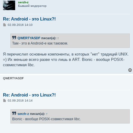
serzh-z
Бывший модератор
Re: Android - это Linux?!
С
02.09.2016 14:10
о
о
б
QWERTYASDF
писал(а):
↑
щ
е
Там - это в Android-е как таковом.
н
и
е
Я перечислил основные компоненты, в которых "нет" традиций UNIX.
=) Их меньше всего разве что лишь в ART. Bionic - вообще POSIX-
совместимая libc.
QWERTYASDF
Re: Android - это Linux?!
С
02.09.2016 14:14
о
о
б
serzh-z
писал(а):
↑
щ
е
Bionic - вообще POSIX-совместимая libc.
н
и
е