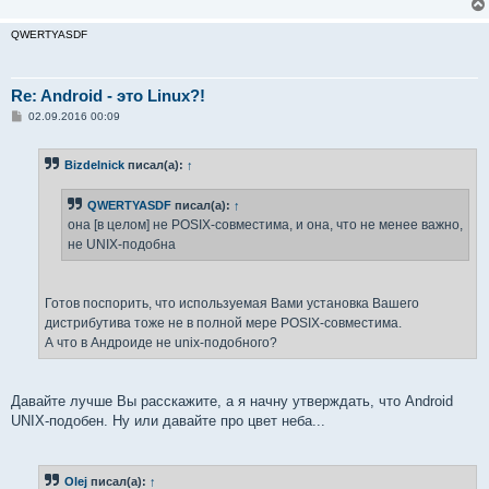
QWERTYASDF
Re: Android - это Linux?!
С
02.09.2016 00:09
о
о
б
Bizdelnick
писал(а):
↑
щ
е
н
QWERTYASDF
писал(а):
↑
и
е
она [в целом] не POSIX-совместима, и она, что не менее важно,
не UNIX-подобна
Готов поспорить, что используемая Вами установка Вашего
дистрибутива тоже не в полной мере POSIX-совместима.
А что в Андроиде не unix-подобного?
Давайте лучше Вы расскажите, а я начну утверждать, что Android
UNIX-подобен. Ну или давайте про цвет неба...
Olej
писал(а):
↑