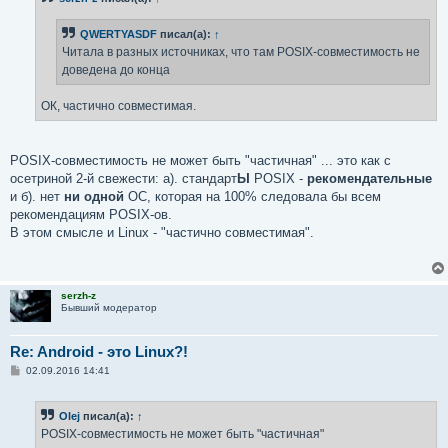
е
н
QWERTYASDF
писал(а):
↑
и
е
Читала в разных источниках, что там POSIX-совместимость не
доведена до конца
ОК, частично совместимая.
POSIX-совместимость не может быть "частичная" ... это как с
осетриной 2-й свежести: а). стандарт
Ы
POSIX -
рекомендательные
и б). нет
ни одной
ОС, которая на 100% следовала бы всем
рекомендациям POSIX-ов.
В этом смысле и Linux - "частично совместимая".
serzh-z
Бывший модератор
Re: Android - это Linux?!
С
02.09.2016 14:41
о
о
б
Olej
писал(а):
↑
щ
е
POSIX-совместимость не может быть "частичная"
н