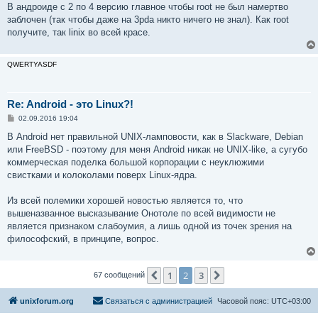
В андроиде с 2 по 4 версию главное чтобы root не был намертво
заблочен (так чтобы даже на 3pda никто ничего не знал). Как root
получите, так linix во всей красе.
QWERTYASDF
Re: Android - это Linux?!
С
02.09.2016 19:04
о
о
В Android нет правильной UNIX-ламповости, как в Slackware, Debian
б
или FreeBSD - поэтому для меня Android никак не UNIX-like, а сугубо
щ
е
коммерческая поделка большой корпорации с неуклюжими
н
свистками и колоколами поверх Linux-ядра.
и
е
Из всей полемики хорошей новостью является то, что
вышеназванное высказывание Онотоле по всей видимости не
является признаком слабоумия, а лишь одной из точек зрения на
философский, в принципе, вопрос.
1
2
3
Пред.
След.
67 сообщений
unixforum.org
Связаться с администрацией
Часовой пояс:
UTC+03:00