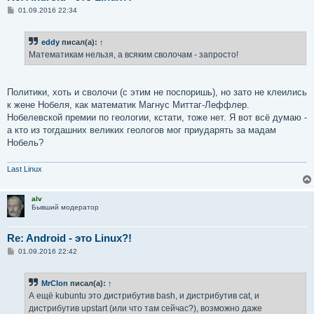
С
01.09.2016 22:34
о
о
б
eddy
писал(а):
↑
щ
е
Математикам нельзя, а всяким сволочам - запросто!
н
и
е
Политики, хоть и сволочи (с этим не поспоришь), но зато не клеились
к жене Нобеля, как математик Магнус Миттаг-Леффлер.
Нобелевской премии по геологии, кстати, тоже нет. Я вот всё думаю -
а кто из тогдашних великих геологов мог приударять за мадам
Нобель?
Last Linux
alv
Бывший модератор
Re: Android - это Linux?!
С
01.09.2016 22:42
о
о
б
MrClon
писал(а):
↑
щ
е
А ещё kubuntu это дистрибутив bash, и дистрибутив cat, и
н
дистрибутив upstart (или что там сейчас?), возможно даже
и