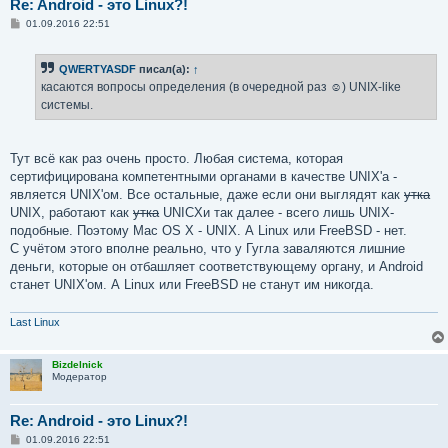
Re: Android - это Linux?!
С
01.09.2016 22:51
о
о
б
QWERTYASDF
писал(а):
↑
щ
е
касаются вопросы определения (в очередной раз ☺) UNIX-like
н
системы.
и
е
Тут всё как раз очень просто. Любая система, которая
сертифицирована компетентными органами в качестве UNIX'а -
является UNIX'ом. Все остальные, даже если они выглядят как
утка
UNIX, работают как
утка
UNICXи так далее - всего лишь UNIX-
подобные. Поэтому Mac OS X - UNIX. А Linux или FreeBSD - нет.
С учётом этого вполне реально, что у Гугла заваляются лишние
деньги, которые он отбашляет соответствующему органу, и Android
станет UNIX'ом. А Linux или FreeBSD не станут им никогда.
Last Linux
Bizdelnick
Модератор
Re: Android - это Linux?!
С
01.09.2016 22:51