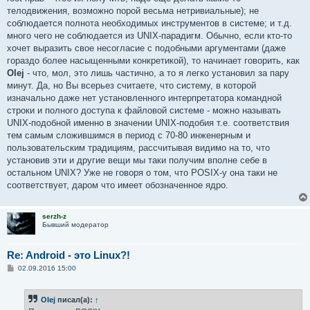
телодвижения, возможно порой весьма нетривиальные); не
соблюдается полнота необходимых инструментов в системе; и т.д.
много чего не соблюдается из UNIX-парадигм. Обычно, если кто-то
хочет выразить свое несогласие с подобными аргументами (даже
гораздо более насыщенными конкретикой), то начинает говорить, как
Olej
- что, мол, это лишь частично, а то я легко установил за пару
минут. Да, но Вы всерьез считаете, что систему, в которой
изначально даже нет установленного интерпретатора командной
строки и полного доступа к файловой системе - можно называть
UNIX-подобной именно в значении UNIX-подобия т.е. соответствия
тем самым сложившимся в период с 70-80 инженерным и
пользовательским традициям, рассчитывая видимо на то, что
установив эти и другие вещи мы таки получим вполне себе в
остальном UNIX? Уже не говоря о том, что POSIX-у она таки не
соответствует, даром что имеет обозначенное ядро.
serzh-z
Бывший модератор
Re: Android - это Linux?!
С
02.09.2016 15:00
о
о
б
Olej
писал(а):
↑
щ
е