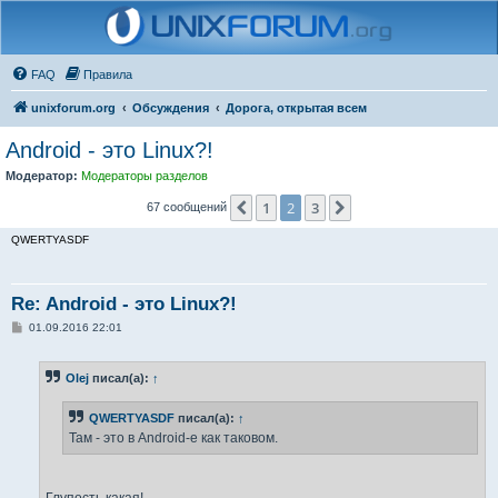
FAQ
Правила
unixforum.org
Обсуждения
Дорога, открытая всем
Android - это Linux?!
Модератор:
Модераторы разделов
1
2
3
Пред.
След.
67 сообщений
QWERTYASDF
Re: Android - это Linux?!
С
01.09.2016 22:01
о
о
б
Olej
писал(а):
↑
щ
е
н
QWERTYASDF
писал(а):
↑
и
е
Там - это в Android-е как таковом.