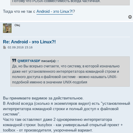
Потому что POSIX-совместимость всегда частичная.
н
и
е
Тогда что не так с
Android - это Linux?!
?
Olej
Re: Android - это Linux?!
С
02.09.2016 15:16
о
о
б
QWERTYASDF
писал(а):
↑
щ
е
Да, но Вы всерьез считаете, что систему, в которой изначально
н
даже нет установленного интерпретатора командной строки и
и
е
полного доступа к файловой системе - можно называть UNIX-
подобной именно в значении UNIX-подобия
Вы принимаете видимое за действительное.
В Android всегда (сколько я экземпляров видел) есть "установленный
интерпретатора командной строки и полный доступ к файловой
системе".
Часто там оставляют даже 2 одновременно интерпретатора
командной строки: busybox - как универсаьный открытый проект +
toolbox - от производителя, укороченный вариант.