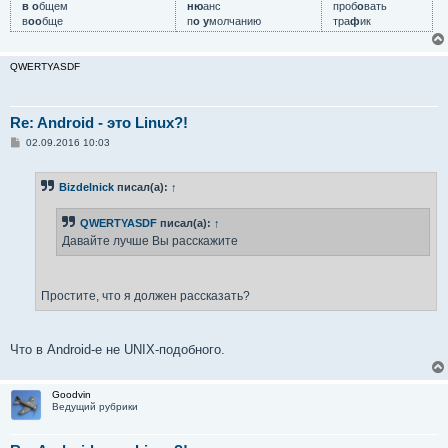
в о
бщем
ню
анс
проб
о
вать
в
оо
бще
п
о у
молчанию
тра
ф
ик
QWERTYASDF
Re: Android - это Linux?!
С
02.09.2016 10:03
о
о
б
Bizdelnick
писал(а):
↑
щ
е
н
QWERTYASDF
писал(а):
↑
и
е
Давайте лучше Вы расскажите
Простите, что я должен рассказать?
Что в Android-е не UNIX-подобного.
Goodvin
Ведущий рубрики