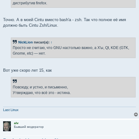
е
дистрибутив firefox.
Точно. А в моей Cintu вместо bash'а - zsh. Так что полное её имя
должно быть Cintu Zsh/Linux.
NickLion
писал(а):
↑
Просто не считаю, что GNU настолько важно, а X'ы, Qt, KDE (GTK,
Gnome, etc) — нет.
Вот уже скоро лет 15, как
Повсюду, и устно, и письменно,
Утверждаю, что всё это - истина.
Last Linux
alv
Бывший модератор