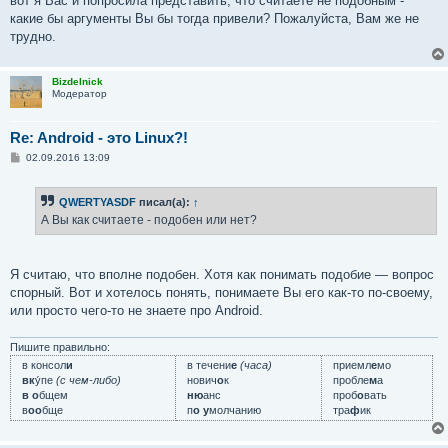
вот я Вас и попросила представить, что считаете не подобным -
какие бы аргументы Вы бы тогда привели? Пожалуйста, Вам же не
трудно.
Bizdelnick
Модератор
Re: Android - это Linux?!
С
02.09.2016 13:09
о
о
б
QWERTYASDF
писал(а):
↑
щ
е
А Вы как считаете - подобен или нет?
н
и
е
Я считаю, что вполне подобен. Хотя как понимать подобие — вопрос
спорный. Вот и хотелось понять, понимаете Вы его как-то по-своему,
или просто чего-то не знаете про Android.
Пишите правильно:
в консол
и
в течени
е
(часа)
приемл
е
мо
вк
у́пе
(с чем-либо)
нович
о
к
пробле
м
а
в о
бщем
ню
анс
проб
о
вать
в
оо
бще
п
о у
молчанию
тра
ф
ик