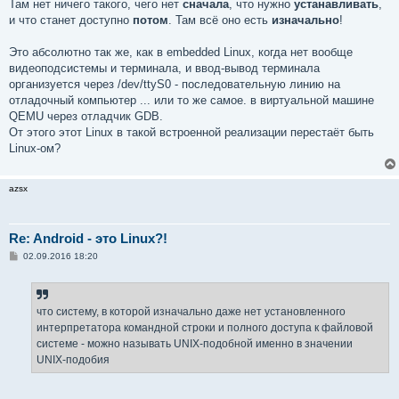
Там нет ничего такого, чего нет
сначала
, что нужно
устанавливать
,
и что станет доступно
потом
. Там всё оно есть
изначально
!
Это абсолютно так же, как в embedded Linux, когда нет вообще
видеоподсистемы и терминала, и ввод-вывод терминала
организуется через /dev/ttyS0 - последовательную линию на
отладочный компьютер ... или то же самое. в виртуальной машине
QEMU через отладчик GDB.
От этого этот Linux в такой встроенной реализации перестаёт быть
Linux-ом?
azsx
Re: Android - это Linux?!
С
02.09.2016 18:20
о
о
б
щ
е
что систему, в которой изначально даже нет установленного
н
интерпретатора командной строки и полного доступа к файловой
и
е
системе - можно называть UNIX-подобной именно в значении
UNIX-подобия