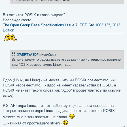
н
и
е
Вы хоть тот POSIX в глаза видели?
Наслаждайтесь:
The Open Group Base Specifications Issue 7 IEEE Std 1003.1™, 2013
Edition
QWERTYASDF
писал(а):
↑
Вы мне зачем-то рассказываете заезженную историю про наличие
там POSIX-совместимого Linux-ядра
Ядро (Linux, не Linux) - не может быть ни POSIX совместимо, ни
POSIX несовместимо... - ядро не имеет касательства к POSIX, а
POSIX не знает такого слова как "ядро" (просветляйтесь по ссылке
выше).
P.S. API ядра Linux, т.е. тот набор функциональных вызовов, на
которых написано ядро Linux - радикально отличается от POSIX ...
можете мне в том поверить на слово.
... начиная от простейшего strlen()