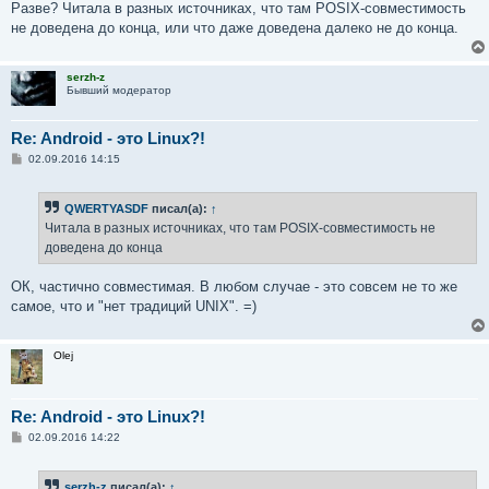
Разве? Читала в разных источниках, что там POSIX-совместимость
не доведена до конца, или что даже доведена далеко не до конца.
serzh-z
Бывший модератор
Re: Android - это Linux?!
С
02.09.2016 14:15
о
о
б
QWERTYASDF
писал(а):
↑
щ
е
Читала в разных источниках, что там POSIX-совместимость не
н
доведена до конца
и
е
ОК, частично совместимая. В любом случае - это совсем не то же
самое, что и "нет традиций UNIX". =)
Olej
Re: Android - это Linux?!
С
02.09.2016 14:22
о
о
б
serzh-z
писал(а):
↑
щ