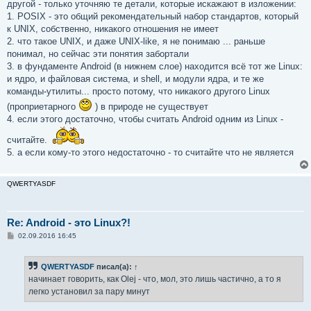
другой - только уточняю те детали, которые искажают в изложении:
1. POSIX - это общий рекомендательный набор стандартов, который
к UNIX, собственно, никакого отношения не имеет
2. что такое UNIX, и даже UNIX-like, я не понимаю ... раньше
понимал, но сейчас эти понятия забортали
3. в фундаменте Android (в нижнем слое) находится всё тот же Linux:
и ядро, и файловая система, и shell, и модули ядра, и те же
команды-утилиты... просто потому, что никакого другого Linux
(проприетарного
) в природе не существует
4. если этого достаточно, чтобы считать Android одним из Linux -
считайте.
5. а если кому-то этого недостаточно - то считайте что не является
QWERTYASDF
Re: Android - это Linux?!
С
02.09.2016 16:45
о
о
б
QWERTYASDF
писал(а):
↑
щ
е
начинает говорить, как Olej - что, мол, это лишь частично, а то я
н
легко установил за пару минут
и
е