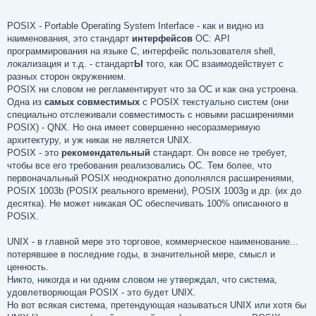
POSIX - Portable Operating System Interface - как и видно из
наименования, это стандарт
интерфейсов
ОС: API
программирования на языке C, интерфейс пользователя shell,
локализация и т.д. - стандарт
Ы
того, как ОС взаимодействует с
разных сторон окружением.
POSIX ни словом не регламентирует что за ОС и как она устроена.
Одна из
самых совместимых
с POSIX текстуально систем (они
специально отслеживали совместимость с новыми расширениями
POSIX) - QNX. Но она имеет совершенно несоразмеримую
архитектуру, и уж никак не является UNIX.
POSIX - это
рекомендательный
стандарт. Он вовсе не требует,
чтобы все его требования реализовались ОС. Тем более, что
первоначальный POSIX неоднократно дополнялся расширениями,
POSIX 1003b (POSIX реального времени), POSIX 1003g и др. (их до
десятка). Не может никакая ОС обеспечивать 100% описанного в
POSIX.
UNIX - в главной мере это торговое, коммерческое наименование...
потерявшее в последние годы, в значительной мере, смысл и
ценность.
Никто, никогда и ни одним словом не утверждал, что система,
удовлетворяющая POSIX - это будет UNIX.
Но вот всякая система, претендующая называться UNIX или хотя бы