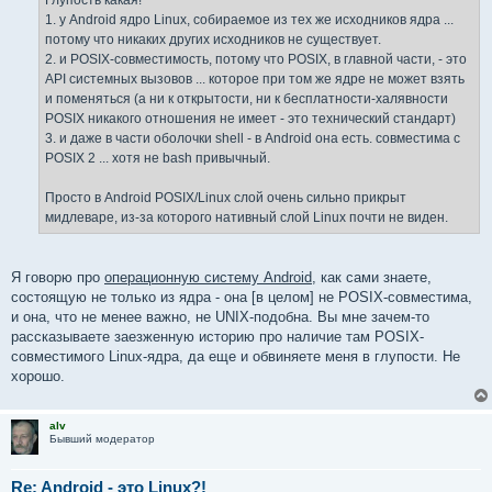
Глупость какая!
1. у Android ядро Linux, собираемое из тех же исходников ядра ...
потому что никаких других исходников не существует.
2. и POSIX-совместимость, потому что POSIX, в главной части, - это
API системных вызовов ... которое при том же ядре не может взять
и поменяться (а ни к открытости, ни к бесплатности-халявности
POSIX никакого отношения не имеет - это технический стандарт)
3. и даже в части оболочки shell - в Android она есть. совместима с
POSIX 2 ... хотя не bash привычный.
Просто в Android POSIX/Linux слой очень сильно прикрыт
мидлеваре, из-за которого нативный слой Linux почти не виден.
Я говорю про
операционную систему Android
, как сами знаете,
состоящую не только из ядра - она [в целом] не POSIX-совместима,
и она, что не менее важно, не UNIX-подобна. Вы мне зачем-то
рассказываете заезженную историю про наличие там POSIX-
совместимого Linux-ядра, да еще и обвиняете меня в глупости. Не
хорошо.
alv
Бывший модератор
Re: Android - это Linux?!