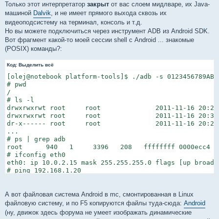
Только этот интерпретатор
закрыт
от вас слоем мидлваре, их Java-
машиной
Dalvik
, и не имеет прямого выхода сквозь их
видеоподсистему на терминал, консоль и т.д.
Но вы можете подключиться через инструмент ADB из Android SDK.
Вот фрагмент какой-то моей сессии shell с Android ... знакомые
(POSIX) команды?:
Код:
Выделить всё
[olej@notebook platform-tools]$ ./adb -s 0123456789ABCD
# pwd

/

# ls -l

drwxrwxrwt root     root              2011-11-16 20:29 
drwxrwxrwt root     root              2011-11-16 20:30
dr-x------ root     root              2011-11-16 20:29 
...

# ps | grep adb

root      940   1     3396   208   ffffffff 0000ecc4 S 
# ifconfig eth0

eth0: ip 10.0.2.15 mask 255.255.255.0 flags [up broadc
# ping 192.168.1.20

PING 192.168.1.20 (192.168.1.20) 56(84) bytes of data.

64 bytes from 192.168.1.20: icmp_seq=1 ttl=255 time=86.
64 bytes from 192.168.1.20: icmp_seq=2 ttl=255 time=2.6
А вот файловая система Android в mc, смонтированная в Linux
64 bytes from 192.168.1.20: icmp_seq=3 ttl=255 time=2.3
файловую систему, и по F5 копируются файлы туда-сюда:
Android
^C

(ну, движок здесь форума не умеет изображать динамические
--- 192.168.1.20 ping statistics ---
