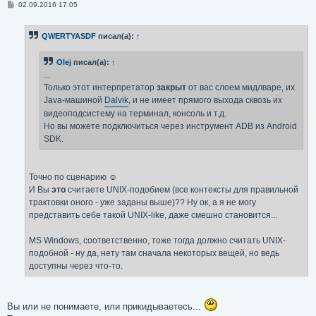
С
02.09.2016 17:05
о
о
б
QWERTYASDF
писал(а):
↑
щ
е
н
Olej
писал(а):
↑
и
е
...
Только этот интерпретатор
закрыт
от вас слоем мидлваре, их
Java-машиной
Dalvik
, и не имеет прямого выхода сквозь их
видеоподсистему на терминал, консоль и т.д.
Но вы можете подключиться через инструмент ADB из Android
SDK.
Точно по сценарию ☺
И Вы
это
считаете UNIX-подобием (все контексты для правильной
трактовки оного - уже заданы выше)?? Ну ок, а я не могу
представить себе такой UNIX-like, даже смешно становится...
MS Windows, соответственно, тоже тогда должно считать UNIX-
подобной - ну да, нету там сначала некоторых вещей, но ведь
доступны через что-то.
Вы или не понимаете, или прикидываетесь...