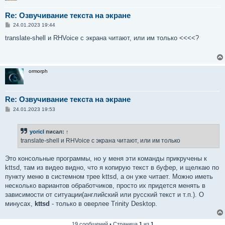
Re: Озвучивание текста на экране
С
24.01.2023 19:44
о
о
translate-shell и RHVoice с экрана читают, или им только <<<<?
б
щ
е
н
и
ormorph
е
Re: Озвучивание текста на экране
С
24.01.2023 19:53
о
о
б
yoricI
писал:
↑
щ
е
translate-shell и RHVoice с экрана читают, или им только
н
и
е
Это консольные программы, но у меня эти команды прикручены к
kttsd, там из видео видно, что я копирую текст в буфер, и щелкаю по
пункту меню в системном трее kttsd, а он уже читает. Можно иметь
несколько вариантов обработчиков, просто их придется менять в
зависимости от ситуации(английский или русский текст и т.п.). О
минусах,
kttsd
- только в оверлее Trinity Desktop.
19 сообщений • Страница
1
из
1