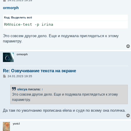
24.01.2023 19:28
о
о
ormorph
б
щ
Код:
е
Выделить всё
н
RHVoice-test -p irina
и
е
Это совсем другое дело. Еще и подумала приглядеться к этому
параметру.
ormorph
Re: Озвучивание текста на экране
С
24.01.2023 19:35
о
о
б
olecya
писала:
↑
щ
е
Это совсем другое дело. Еще и подумала приглядеться к этому
н
параметру.
и
е
Да там по умолчанию прописана elena и судя по всему она полячка.
yoricI