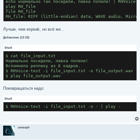
echo нормально так посидели, пивка попили! | RHVoice-
play RH_file
file RH_file
RH_file: RIFF (little-endian) data, WAVE audio, Micro
Лучше, чем espeak, но всё же...
Добавлено (13:19):
Shell
$ cat file_input.txt
Нормально посидели, пивка попили!
Вспомнила реплику из 6 кадров.
$ RHVoice-test -i file_input.txt -o file_output.wav
$ play file_output.wav
Поизвращаться надо:
Shell
$ RHVoice-test -i file_input.txt -o - | play -
ormorph