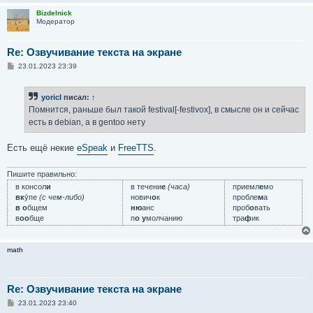
е
Bizdelnick
Модератор
Re: Озвучивание текста на экране
С
23.01.2023 23:39
о
о
б
yoricI
писал:
↑
щ
е
Помнится, раньше был такой festival[-festivox], в смысле он и сейчас
н
есть в debian, а в gentoo нету
и
е
Есть ещё некие
eSpeak
и
FreeTTS
.
Пишите правильно:
в консол
и
в течени
е
(часа)
приемл
е
мо
вк
у́пе
(с чем-либо)
нович
о
к
пробле
м
а
в о
бщем
ню
анс
проб
о
вать
в
оо
бще
п
о у
молчанию
тра
ф
ик
math
Re: Озвучивание текста на экране
С
23.01.2023 23:40
о