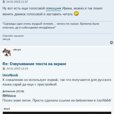
С
24.01.2023 11:37
о
о
Ну вот есть еще голосовой
помощник
Ирина, можно,я так понял
б
менять движок голосовой и заставить читать
щ
е
н
и
"Однажды один очень мудрый человек… ничего не сказал. Времена были
е
опасные, да и собеседники ненадёжные"
Спасибо сказали:
olecya
olecya
Re: Озвучивание текста на экране
С
24.01.2023 12:23
о
о
UnixNoob
б
К сожалению он использует espeak, так что получается для русского
щ
е
языка сарай да еще с пристройкой.
н
и
Добавлено (13:14):
е
RHVoice
Плохо знаю питон. Просто сделала ссылки на библиотеки в /usr/lib64/
Shell