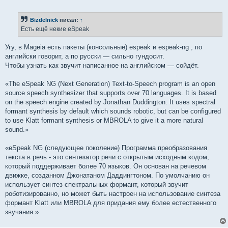
о
о
б
Bizdelnick
писал:
↑
щ
е
Есть ещё некие eSpeak
н
и
е
Угу, в Mageia есть пакеты (консольные) espeak и espeak-ng , по
английски говорит, а по русски — сильно гундосит.
Чтобы узнать как звучит написанное на английском — сойдёт.
«The eSpeak NG (Next Generation) Text-to-Speech program is an open
source speech synthesizer that supports over 70 languages. It is based
on the speech engine created by Jonathan Duddington. It uses spectral
formant synthesis by default which sounds robotic, but can be configured
to use Klatt formant synthesis or MBROLA to give it a more natural
sound.»
«eSpeak NG (следующее поколение) Программа преобразования
текста в речь - это синтезатор речи с открытым исходным кодом,
который поддерживает более 70 языков. Он основан на речевом
движке, созданном Джонатаном Даддингтоном. По умолчанию он
использует синтез спектральных формант, который звучит
роботизированно, но может быть настроен на использование синтеза
формант Klatt или MBROLA для придания ему более естественного
звучания.»