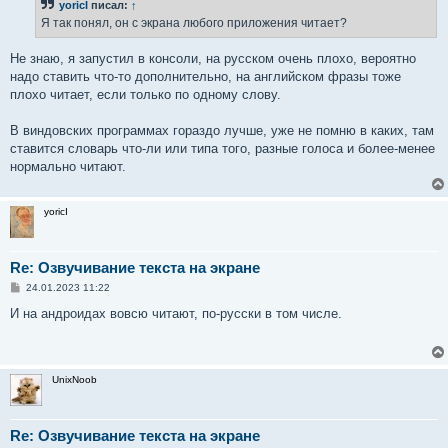
yoricI
писал:
↑
щ
е
Я так понял, он с экрана любого приложения читает?
н
и
е
Не знаю, я запустил в консоли, на русском очень плохо, вероятно
надо ставить что-то дополнительно, на английском фразы тоже
плохо читает, если только по одному слову.
В виндовских программах гораздо лучше, уже не помню в каких, там
ставится словарь что-ли или типа того, разные голоса и более-менее
нормально читают.
yoricI
Re: Озвучивание текста на экране
С
24.01.2023 11:22
о
о
И на андроидах вовсю читают, по-русски в том числе.
б
щ
е
н
и
UnixNoob
е
Re: Озвучивание текста на экране