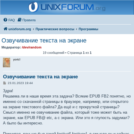
FAQ
Правила
unixforum.org
Практические вопросы
Программы
Озвучивание текста на экране
Модератор:
/dev/random
19 сообщений • Страница
1
из
1
yoricI
Озвучивание текста на экране
С
23.01.2023 19:44
о
о
Здра!
б
Решаема ли в наше время эта задача? Всякие EPUB FB2 понятно, но
щ
е
именно со скачанной страницы в браузере, например, или открытого
н
на экране текстового файла? Да ещё и с прокруткой страницы?
и
е
Смысл именно не озвучивание файла, который тоже может быть на
экране, как EPUB FB@ etc, а с экрана. Или это я глупость задумал?
А было бы интересно.
Помнится, раньше был такой festival[-festivox], в смысле он и сейчас