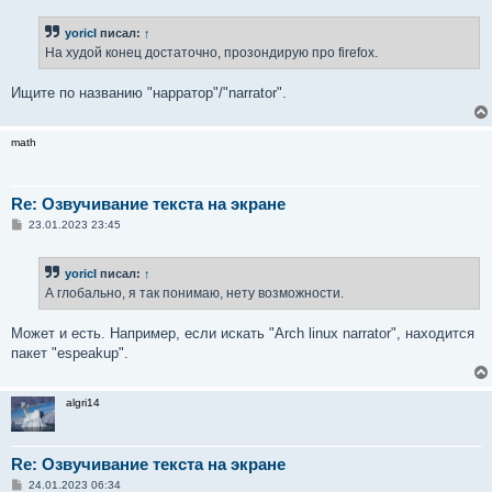
о
б
yoricI
писал:
↑
щ
е
На худой конец достаточно, прозондирую про firefox.
н
и
е
Ищите по названию "нарратор"/"narrator".
math
Re: Озвучивание текста на экране
С
23.01.2023 23:45
о
о
б
yoricI
писал:
↑
щ
е
А глобально, я так понимаю, нету возможности.
н
и
е
Может и есть. Например, если искать "Arch linux narrator", находится
пакет "espeakup".
algri14
Re: Озвучивание текста на экране
С
24.01.2023 06:34