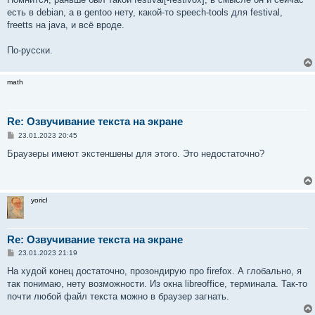
есть в debian, а в gentoo нету, какой-то speech-tools для festival,
freetts на java, и всё вроде.
По-русски.
math
Re: Озвучивание текста на экране
С
23.01.2023 20:45
о
о
Браузеры имеют экстеншены для этого. Это недостаточно?
б
щ
е
н
и
yoricI
е
Re: Озвучивание текста на экране
С
23.01.2023 21:19
о
о
На худой конец достаточно, прозондирую про firefox. А глобально, я
б
так понимаю, нету возможности. Из окна libreoffice, терминала. Так-то
щ
е
почти любой файл текста можно в браузер загнать.
н
и