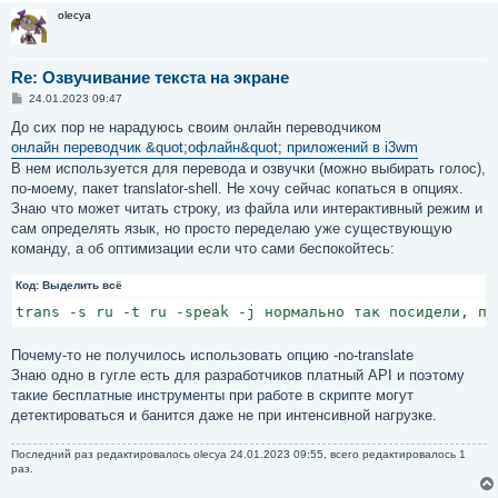
olecya
Re: Озвучивание текста на экране
С
24.01.2023 09:47
о
о
До сих пор не нарадуюсь своим онлайн переводчиком
б
онлайн переводчик &quot;офлайн&quot; приложений в i3wm
щ
е
В нем используется для перевода и озвучки (можно выбирать голос),
н
по-моему, пакет translator-shell. Не хочу сейчас копаться в опциях.
и
е
Знаю что может читать строку, из файла или интерактивный режим и
сам определять язык, но просто переделаю уже существующую
команду, а об оптимизации если что сами беспокойтесь:
Код:
Выделить всё
trans -s ru -t ru -speak -j нормально так посидели, пи
Почему-то не получилось использовать опцию -no-translate
Знаю одно в гугле есть для разработчиков платный API и поэтому
такие бесплатные инструменты при работе в скрипте могут
детектироваться и банится даже не при интенсивной нагрузке.
Последний раз редактировалось
olecya
24.01.2023 09:55, всего редактировалось 1
раз.