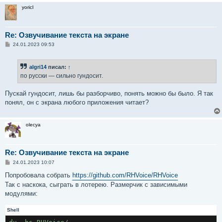
yoricI
Re: Озвучивание текста на экране
С
24.01.2023 09:53
о
о
б
algri14
писал:
↑
щ
е
по русски — сильно гундосит.
н
и
е
Пускай гундосит, лишь бы разборчиво, понять можно бы было. Я так
понял, он с экрана любого приложения читает?
olecya
Re: Озвучивание текста на экране
С
24.01.2023 10:07
о
о
Попробовала собрать
https://github.com/RHVoice/RHVoice
б
Так с наскока, сыграть в лотерею. Размерчик с зависимыми
щ
е
модулями:
н
и
е
Shell