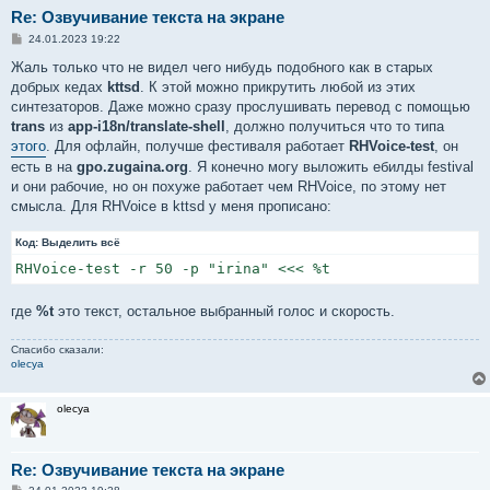
Re: Озвучивание текста на экране
С
24.01.2023 19:22
о
о
Жаль только что не видел чего нибудь подобного как в старых
б
добрых кедах
kttsd
. К этой можно прикрутить любой из этих
щ
е
синтезаторов. Даже можно сразу прослушивать перевод с помощью
н
trans
из
app-i18n/translate-shell
, должно получиться что то типа
и
е
этого
. Для офлайн, получше фестиваля работает
RHVoice-test
, он
есть в на
gpo.zugaina.org
. Я конечно могу выложить ебилды festival
и они рабочие, но он похуже работает чем RHVoice, по этому нет
смысла. Для RHVoice в kttsd у меня прописано:
Код:
Выделить всё
RHVoice-test -r 50 -p "irina" <<< %t
где
%t
это текст, остальное выбранный голос и скорость.
Спасибо сказали:
olecya
olecya
Re: Озвучивание текста на экране
С