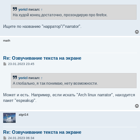
о
б
yoricI
писал:
↑
щ
е
На худой конец достаточно, прозондирую про firefox.
н
и
е
Ищите по названию "нарратор"/"narrator".
math
Re: Озвучивание текста на экране
С
23.01.2023 23:45
о
о
б
yoricI
писал:
↑
щ
е
А глобально, я так понимаю, нету возможности.
н
и
е
Может и есть. Например, если искать "Arch linux narrator", находится
пакет "espeakup".
algri14
Re: Озвучивание текста на экране
С
24.01.2023 06:34