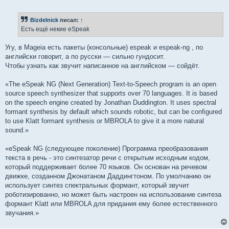
о
о
б
Bizdelnick
писал:
↑
щ
е
Есть ещё некие eSpeak
н
и
е
Угу, в Mageia есть пакеты (консольные) espeak и espeak-ng , по
английски говорит, а по русски — сильно гундосит.
Чтобы узнать как звучит написанное на английском — сойдёт.
«The eSpeak NG (Next Generation) Text-to-Speech program is an open
source speech synthesizer that supports over 70 languages. It is based
on the speech engine created by Jonathan Duddington. It uses spectral
formant synthesis by default which sounds robotic, but can be configured
to use Klatt formant synthesis or MBROLA to give it a more natural
sound.»
«eSpeak NG (следующее поколение) Программа преобразования
текста в речь - это синтезатор речи с открытым исходным кодом,
который поддерживает более 70 языков. Он основан на речевом
движке, созданном Джонатаном Даддингтоном. По умолчанию он
использует синтез спектральных формант, который звучит
роботизированно, но может быть настроен на использование синтеза
формант Klatt или MBROLA для придания ему более естественного
звучания.»