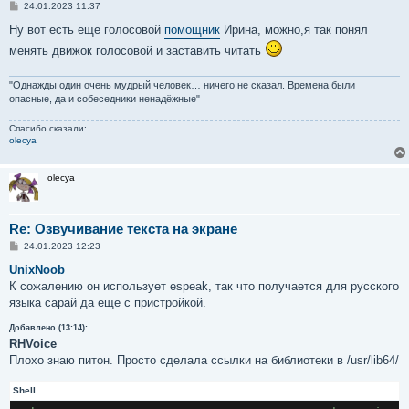
С
24.01.2023 11:37
о
о
Ну вот есть еще голосовой
помощник
Ирина, можно,я так понял
б
менять движок голосовой и заставить читать
щ
е
н
и
"Однажды один очень мудрый человек… ничего не сказал. Времена были
е
опасные, да и собеседники ненадёжные"
Спасибо сказали:
olecya
olecya
Re: Озвучивание текста на экране
С
24.01.2023 12:23
о
о
UnixNoob
б
К сожалению он использует espeak, так что получается для русского
щ
е
языка сарай да еще с пристройкой.
н
и
Добавлено (13:14):
е
RHVoice
Плохо знаю питон. Просто сделала ссылки на библиотеки в /usr/lib64/
Shell