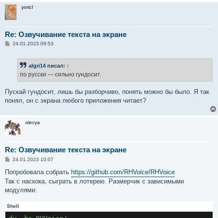
yoricI
Re: Озвучивание текста на экране
С
24.01.2023 09:53
о
о
б
algri14
писал:
↑
щ
е
по русски — сильно гундосит.
н
и
е
Пускай гундосит, лишь бы разборчиво, понять можно бы было. Я так
понял, он с экрана любого приложения читает?
olecya
Re: Озвучивание текста на экране
С
24.01.2023 10:07
о
о
Попробовала собрать
https://github.com/RHVoice/RHVoice
б
Так с наскока, сыграть в лотерею. Размерчик с зависимыми
щ
е
модулями:
н
и
е
Shell