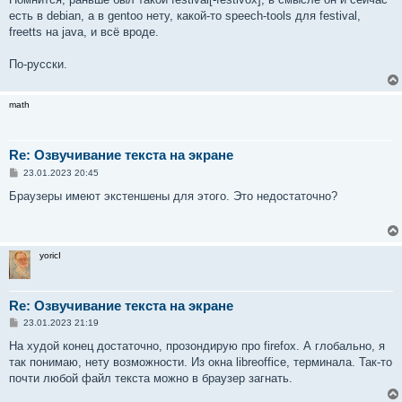
есть в debian, а в gentoo нету, какой-то speech-tools для festival,
freetts на java, и всё вроде.
По-русски.
math
Re: Озвучивание текста на экране
С
23.01.2023 20:45
о
о
Браузеры имеют экстеншены для этого. Это недостаточно?
б
щ
е
н
и
yoricI
е
Re: Озвучивание текста на экране
С
23.01.2023 21:19
о
о
На худой конец достаточно, прозондирую про firefox. А глобально, я
б
так понимаю, нету возможности. Из окна libreoffice, терминала. Так-то
щ
е
почти любой файл текста можно в браузер загнать.
н
и