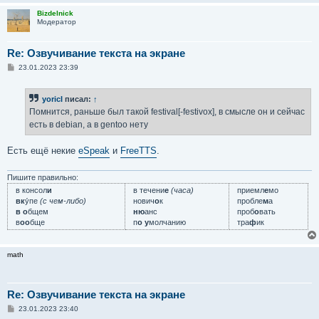
е
Bizdelnick
Модератор
Re: Озвучивание текста на экране
С
23.01.2023 23:39
о
о
б
yoricI
писал:
↑
щ
е
Помнится, раньше был такой festival[-festivox], в смысле он и сейчас
н
есть в debian, а в gentoo нету
и
е
Есть ещё некие
eSpeak
и
FreeTTS
.
Пишите правильно:
в консол
и
в течени
е
(часа)
приемл
е
мо
вк
у́пе
(с чем-либо)
нович
о
к
пробле
м
а
в о
бщем
ню
анс
проб
о
вать
в
оо
бще
п
о у
молчанию
тра
ф
ик
math
Re: Озвучивание текста на экране
С
23.01.2023 23:40
о