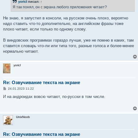
yoricI
писал:
↑
щ
е
Я так понял, он с экрана любого приложения читает?
н
и
е
Не знаю, я запустил в консоли, на русском очень плохо, вероятно
надо ставить что-то дополнительно, на английском фразы тоже
плохо читает, если только по одному слову.
В виндовских программах гораздо лучше, уже не помню в каких, там
ставится словарь что-ли или типа того, разные голоса и более-менее
нормально читают.
yoricI
Re: Озвучивание текста на экране
С
24.01.2023 11:22
о
о
И на андроидах вовсю читают, по-русски в том числе.
б
щ
е
н
и
UnixNoob
е
Re: Озвучивание текста на экране