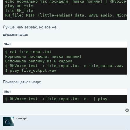
echo нормально так посидели, пивка попили! | RHVoice-
play RH_file
file RH_file
RH_file: RIFF (little-endian) data, WAVE audio, Micro
Лучше, чем espeak, но всё же...
Добавлено (13:19):
Shell
$ cat file_input.txt
Нормально посидели, пивка попили!
Вспомнила реплику из 6 кадров.
$ RHVoice-test -i file_input.txt -o file_output.wav
$ play file_output.wav
Поизвращаться надо:
Shell
$ RHVoice-test -i file_input.txt -o - | play -
ormorph