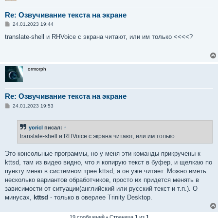
Re: Озвучивание текста на экране
С
24.01.2023 19:44
о
о
translate-shell и RHVoice с экрана читают, или им только <<<<?
б
щ
е
н
и
ormorph
е
Re: Озвучивание текста на экране
С
24.01.2023 19:53
о
о
б
yoricI
писал:
↑
щ
е
translate-shell и RHVoice с экрана читают, или им только
н
и
е
Это консольные программы, но у меня эти команды прикручены к
kttsd, там из видео видно, что я копирую текст в буфер, и щелкаю по
пункту меню в системном трее kttsd, а он уже читает. Можно иметь
несколько вариантов обработчиков, просто их придется менять в
зависимости от ситуации(английский или русский текст и т.п.). О
минусах,
kttsd
- только в оверлее Trinity Desktop.
19 сообщений • Страница
1
из
1