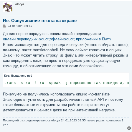
olecya
Re: Озвучивание текста на экране
С
24.01.2023 09:47
о
о
До сих пор не нарадуюсь своим онлайн переводчиком
б
онлайн переводчик &quot;офлайн&quot; приложений в i3wm
щ
е
В нем используется для перевода и озвучки (можно выбирать голос),
н
по-моему, пакет translator-shell. Не хочу сейчас копаться в опциях.
и
е
Знаю что может читать строку, из файла или интерактивный режим и
сам определять язык, но просто переделаю уже существующую
команду, а об оптимизации если что сами беспокойтесь:
Код:
Выделить всё
trans -s ru -t ru -speak -j нормально так посидели, пи
Почему-то не получилось использовать опцию -no-translate
Знаю одно в гугле есть для разработчиков платный API и поэтому
такие бесплатные инструменты при работе в скрипте могут
детектироваться и банится даже не при интенсивной нагрузке.
Последний раз редактировалось
olecya
24.01.2023 09:55, всего редактировалось 1
раз.