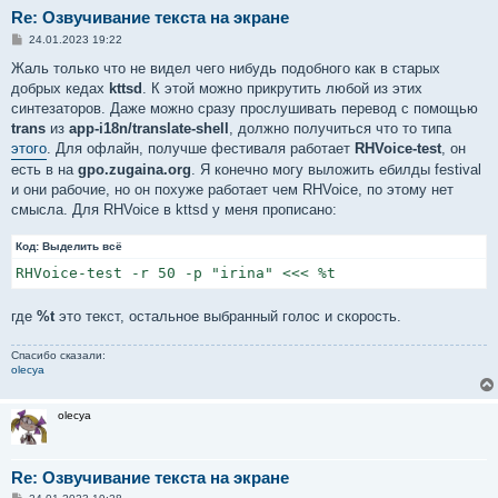
Re: Озвучивание текста на экране
С
24.01.2023 19:22
о
о
Жаль только что не видел чего нибудь подобного как в старых
б
добрых кедах
kttsd
. К этой можно прикрутить любой из этих
щ
е
синтезаторов. Даже можно сразу прослушивать перевод с помощью
н
trans
из
app-i18n/translate-shell
, должно получиться что то типа
и
е
этого
. Для офлайн, получше фестиваля работает
RHVoice-test
, он
есть в на
gpo.zugaina.org
. Я конечно могу выложить ебилды festival
и они рабочие, но он похуже работает чем RHVoice, по этому нет
смысла. Для RHVoice в kttsd у меня прописано:
Код:
Выделить всё
RHVoice-test -r 50 -p "irina" <<< %t
где
%t
это текст, остальное выбранный голос и скорость.
Спасибо сказали:
olecya
olecya
Re: Озвучивание текста на экране
С