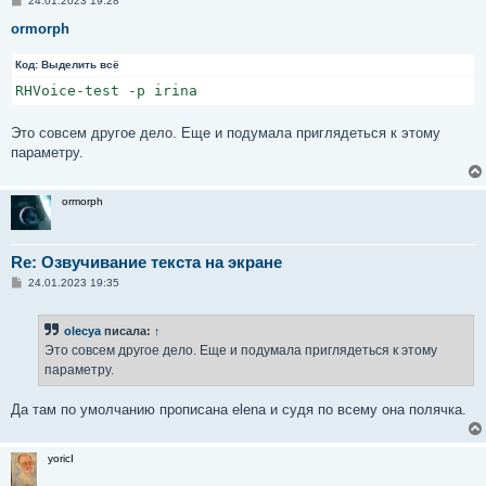
24.01.2023 19:28
о
о
ormorph
б
щ
Код:
е
Выделить всё
н
RHVoice-test -p irina
и
е
Это совсем другое дело. Еще и подумала приглядеться к этому
параметру.
ormorph
Re: Озвучивание текста на экране
С
24.01.2023 19:35
о
о
б
olecya
писала:
↑
щ
е
Это совсем другое дело. Еще и подумала приглядеться к этому
н
параметру.
и
е
Да там по умолчанию прописана elena и судя по всему она полячка.
yoricI