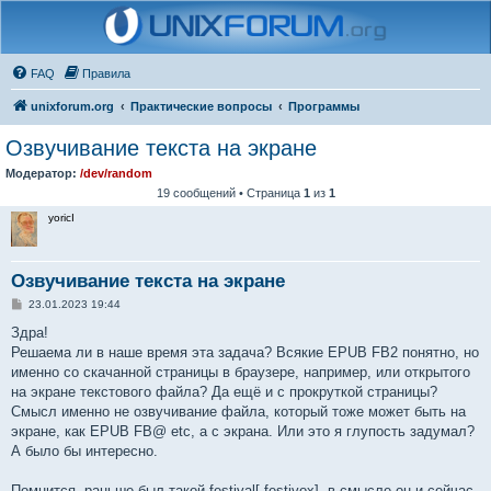
FAQ
Правила
unixforum.org
Практические вопросы
Программы
Озвучивание текста на экране
Модератор:
/dev/random
19 сообщений • Страница
1
из
1
yoricI
Озвучивание текста на экране
С
23.01.2023 19:44
о
о
Здра!
б
Решаема ли в наше время эта задача? Всякие EPUB FB2 понятно, но
щ
е
именно со скачанной страницы в браузере, например, или открытого
н
на экране текстового файла? Да ещё и с прокруткой страницы?
и
е
Смысл именно не озвучивание файла, который тоже может быть на
экране, как EPUB FB@ etc, а с экрана. Или это я глупость задумал?
А было бы интересно.
Помнится, раньше был такой festival[-festivox], в смысле он и сейчас