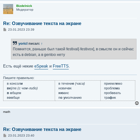
е
Bizdelnick
Модератор
Re: Озвучивание текста на экране
С
23.01.2023 23:39
о
о
б
yoricI
писал:
↑
щ
е
Помнится, раньше был такой festival[-festivox], в смысле он и сейчас
н
есть в debian, а в gentoo нету
и
е
Есть ещё некие
eSpeak
и
FreeTTS
.
Пишите правильно:
в консол
и
в течени
е
(часа)
приемл
е
мо
вк
у́пе
(с чем-либо)
нович
о
к
пробле
м
а
в о
бщем
ню
анс
проб
о
вать
в
оо
бще
п
о у
молчанию
тра
ф
ик
math
Re: Озвучивание текста на экране
С
23.01.2023 23:40
о