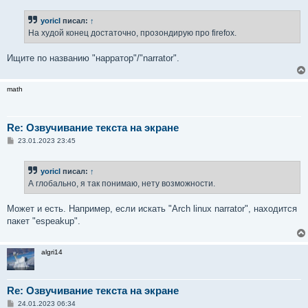
о
б
yoricI
писал:
↑
щ
е
На худой конец достаточно, прозондирую про firefox.
н
и
е
Ищите по названию "нарратор"/"narrator".
math
Re: Озвучивание текста на экране
С
23.01.2023 23:45
о
о
б
yoricI
писал:
↑
щ
е
А глобально, я так понимаю, нету возможности.
н
и
е
Может и есть. Например, если искать "Arch linux narrator", находится
пакет "espeakup".
algri14
Re: Озвучивание текста на экране
С
24.01.2023 06:34