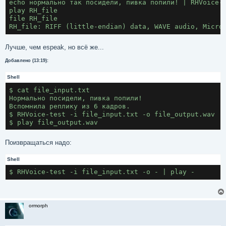
echo нормально так посидели, пивка попили! | RHVoice-
play RH_file
file RH_file
RH_file: RIFF (little-endian) data, WAVE audio, Micro
Лучше, чем espeak, но всё же...
Добавлено (13:19):
Shell
$ cat file_input.txt
Нормально посидели, пивка попили!
Вспомнила реплику из 6 кадров.
$ RHVoice-test -i file_input.txt -o file_output.wav
$ play file_output.wav
Поизвращаться надо:
Shell
$ RHVoice-test -i file_input.txt -o - | play -
ormorph