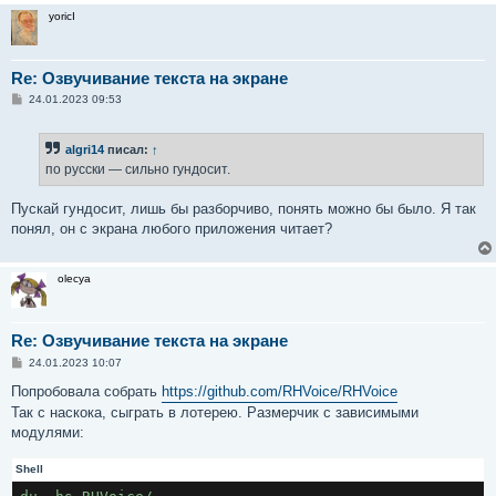
yoricI
Re: Озвучивание текста на экране
С
24.01.2023 09:53
о
о
б
algri14
писал:
↑
щ
е
по русски — сильно гундосит.
н
и
е
Пускай гундосит, лишь бы разборчиво, понять можно бы было. Я так
понял, он с экрана любого приложения читает?
olecya
Re: Озвучивание текста на экране
С
24.01.2023 10:07
о
о
Попробовала собрать
https://github.com/RHVoice/RHVoice
б
Так с наскока, сыграть в лотерею. Размерчик с зависимыми
щ
е
модулями:
н
и
е
Shell