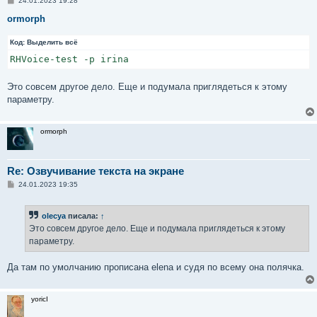
24.01.2023 19:28
о
о
ormorph
б
щ
Код:
е
Выделить всё
н
RHVoice-test -p irina
и
е
Это совсем другое дело. Еще и подумала приглядеться к этому
параметру.
ormorph
Re: Озвучивание текста на экране
С
24.01.2023 19:35
о
о
б
olecya
писала:
↑
щ
е
Это совсем другое дело. Еще и подумала приглядеться к этому
н
параметру.
и
е
Да там по умолчанию прописана elena и судя по всему она полячка.
yoricI