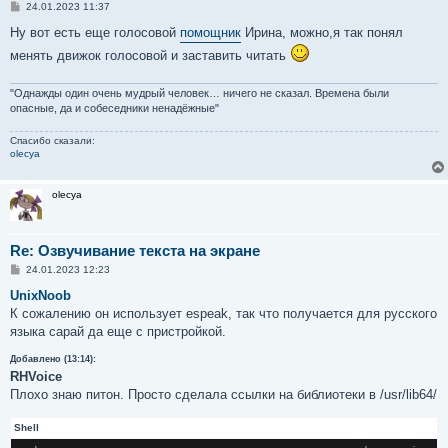
С
24.01.2023 11:37
о
о
Ну вот есть еще голосовой
помощник
Ирина, можно,я так понял
б
менять движок голосовой и заставить читать
щ
е
н
и
"Однажды один очень мудрый человек… ничего не сказал. Времена были
е
опасные, да и собеседники ненадёжные"
Спасибо сказали:
olecya
olecya
Re: Озвучивание текста на экране
С
24.01.2023 12:23
о
о
UnixNoob
б
К сожалению он использует espeak, так что получается для русского
щ
е
языка сарай да еще с пристройкой.
н
и
Добавлено (13:14):
е
RHVoice
Плохо знаю питон. Просто сделала ссылки на библиотеки в /usr/lib64/
Shell