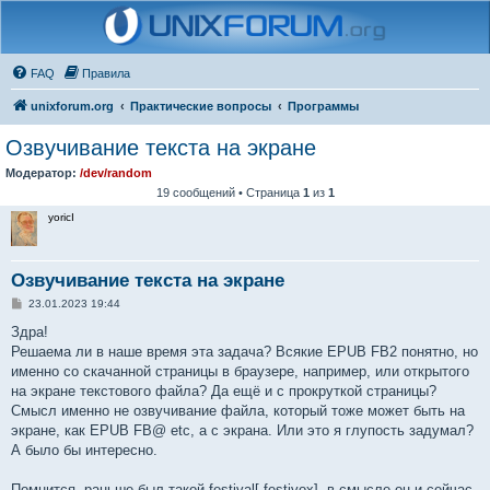
FAQ
Правила
unixforum.org
Практические вопросы
Программы
Озвучивание текста на экране
Модератор:
/dev/random
19 сообщений • Страница
1
из
1
yoricI
Озвучивание текста на экране
С
23.01.2023 19:44
о
о
Здра!
б
Решаема ли в наше время эта задача? Всякие EPUB FB2 понятно, но
щ
е
именно со скачанной страницы в браузере, например, или открытого
н
на экране текстового файла? Да ещё и с прокруткой страницы?
и
е
Смысл именно не озвучивание файла, который тоже может быть на
экране, как EPUB FB@ etc, а с экрана. Или это я глупость задумал?
А было бы интересно.
Помнится, раньше был такой festival[-festivox], в смысле он и сейчас