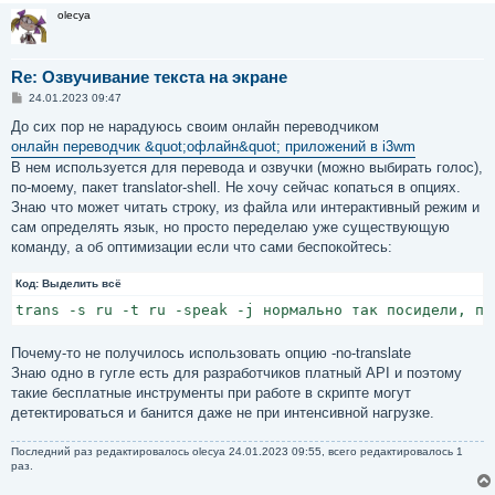
olecya
Re: Озвучивание текста на экране
С
24.01.2023 09:47
о
о
До сих пор не нарадуюсь своим онлайн переводчиком
б
онлайн переводчик &quot;офлайн&quot; приложений в i3wm
щ
е
В нем используется для перевода и озвучки (можно выбирать голос),
н
по-моему, пакет translator-shell. Не хочу сейчас копаться в опциях.
и
е
Знаю что может читать строку, из файла или интерактивный режим и
сам определять язык, но просто переделаю уже существующую
команду, а об оптимизации если что сами беспокойтесь:
Код:
Выделить всё
trans -s ru -t ru -speak -j нормально так посидели, пи
Почему-то не получилось использовать опцию -no-translate
Знаю одно в гугле есть для разработчиков платный API и поэтому
такие бесплатные инструменты при работе в скрипте могут
детектироваться и банится даже не при интенсивной нагрузке.
Последний раз редактировалось
olecya
24.01.2023 09:55, всего редактировалось 1
раз.