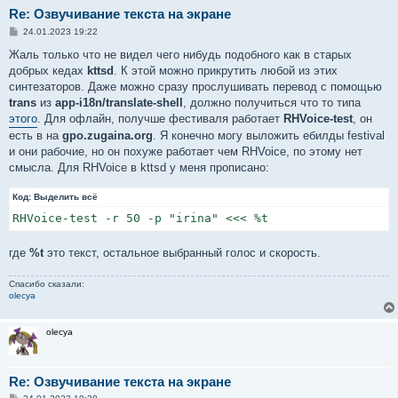
Re: Озвучивание текста на экране
С
24.01.2023 19:22
о
о
Жаль только что не видел чего нибудь подобного как в старых
б
добрых кедах
kttsd
. К этой можно прикрутить любой из этих
щ
е
синтезаторов. Даже можно сразу прослушивать перевод с помощью
н
trans
из
app-i18n/translate-shell
, должно получиться что то типа
и
е
этого
. Для офлайн, получше фестиваля работает
RHVoice-test
, он
есть в на
gpo.zugaina.org
. Я конечно могу выложить ебилды festival
и они рабочие, но он похуже работает чем RHVoice, по этому нет
смысла. Для RHVoice в kttsd у меня прописано:
Код:
Выделить всё
RHVoice-test -r 50 -p "irina" <<< %t
где
%t
это текст, остальное выбранный голос и скорость.
Спасибо сказали:
olecya
olecya
Re: Озвучивание текста на экране
С