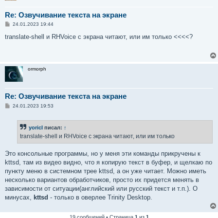
Re: Озвучивание текста на экране
С
24.01.2023 19:44
о
о
translate-shell и RHVoice с экрана читают, или им только <<<<?
б
щ
е
н
и
ormorph
е
Re: Озвучивание текста на экране
С
24.01.2023 19:53
о
о
б
yoricI
писал:
↑
щ
е
translate-shell и RHVoice с экрана читают, или им только
н
и
е
Это консольные программы, но у меня эти команды прикручены к
kttsd, там из видео видно, что я копирую текст в буфер, и щелкаю по
пункту меню в системном трее kttsd, а он уже читает. Можно иметь
несколько вариантов обработчиков, просто их придется менять в
зависимости от ситуации(английский или русский текст и т.п.). О
минусах,
kttsd
- только в оверлее Trinity Desktop.
19 сообщений • Страница
1
из
1