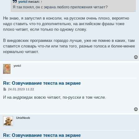
yoricI
писал:
↑
щ
е
Я так понял, он с экрана любого приложения читает?
н
и
е
Не знаю, я запустил в консоли, на русском очень плохо, вероятно
надо ставить что-то дополнительно, на английском фразы тоже
плохо читает, если только по одному слову.
В виндовских программах гораздо лучше, уже не помню в каких, там
ставится словарь что-ли или типа того, разные голоса и более-менее
нормально читают.
yoricI
Re: Озвучивание текста на экране
С
24.01.2023 11:22
о
о
И на андроидах вовсю читают, по-русски в том числе.
б
щ
е
н
и
UnixNoob
е
Re: Озвучивание текста на экране