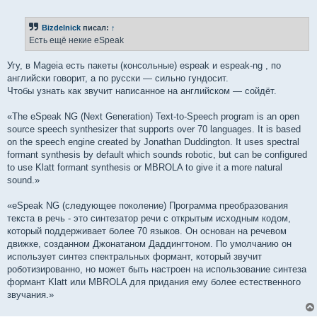
о
о
б
Bizdelnick
писал:
↑
щ
е
Есть ещё некие eSpeak
н
и
е
Угу, в Mageia есть пакеты (консольные) espeak и espeak-ng , по
английски говорит, а по русски — сильно гундосит.
Чтобы узнать как звучит написанное на английском — сойдёт.
«The eSpeak NG (Next Generation) Text-to-Speech program is an open
source speech synthesizer that supports over 70 languages. It is based
on the speech engine created by Jonathan Duddington. It uses spectral
formant synthesis by default which sounds robotic, but can be configured
to use Klatt formant synthesis or MBROLA to give it a more natural
sound.»
«eSpeak NG (следующее поколение) Программа преобразования
текста в речь - это синтезатор речи с открытым исходным кодом,
который поддерживает более 70 языков. Он основан на речевом
движке, созданном Джонатаном Даддингтоном. По умолчанию он
использует синтез спектральных формант, который звучит
роботизированно, но может быть настроен на использование синтеза
формант Klatt или MBROLA для придания ему более естественного
звучания.»