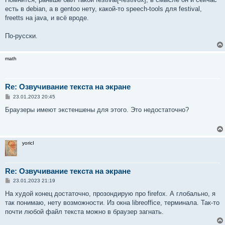
есть в debian, а в gentoo нету, какой-то speech-tools для festival,
freetts на java, и всё вроде.
По-русски.
math
Re: Озвучивание текста на экране
С
23.01.2023 20:45
о
о
Браузеры имеют экстеншены для этого. Это недостаточно?
б
щ
е
н
и
yoricI
е
Re: Озвучивание текста на экране
С
23.01.2023 21:19
о
о
На худой конец достаточно, прозондирую про firefox. А глобально, я
б
так понимаю, нету возможности. Из окна libreoffice, терминала. Так-то
щ
е
почти любой файл текста можно в браузер загнать.
н
и