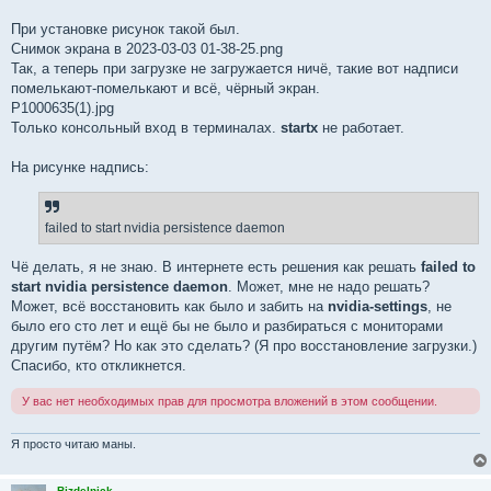
При установке рисунок такой был.
Снимок экрана в 2023-03-03 01-38-25.png
Так, а теперь при загрузке не загружается ничё, такие вот надписи
помелькают-помелькают и всё, чёрный экран.
P1000635(1).jpg
Только консольный вxод в терминалах.
startx
не работает.
На рисунке надпись:
failed to start nvidia persistence daemon
Чё делать, я не знаю. В интернете есть решения как решать
failed to
start nvidia persistence daemon
. Может, мне не надо решать?
Может, всё восстановить как было и забить на
nvidia-settings
, не
было его сто лет и ещё бы не было и разбираться с мониторами
другим путём? Но как это сделать? (Я про восстановление загрузки.)
Спасибо, кто откликнется.
У вас нет необходимых прав для просмотра вложений в этом сообщении.
Я просто читаю маны.
Bizdelnick