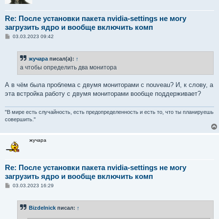
Re: После установки пакета nvidia-settings не могу
загрузить ядро и вообще включить комп
С
03.03.2023 09:42
о
о
б
жучара
писал(а):
↑
щ
е
а чтобы определить два монитора
н
и
е
А в чём была проблема с двумя мониторами с nouveau? И, к слову, а
эта встройка работу с двумя мониторами вообще поддерживает?
"В мире есть случайность, есть предопределенность и есть то, что ты планируешь
совершить."
жучара
Re: После установки пакета nvidia-settings не могу
загрузить ядро и вообще включить комп
С
03.03.2023 16:29
о
о
б
Bizdelnick
писал:
↑
щ
е