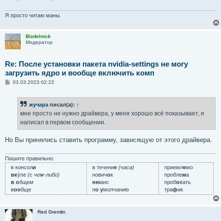
Я просто читаю маны.
Bizdelnick
Модератор
Re: После установки пакета nvidia-settings не могу
загрузить ядро и вообще включить комп
С
03.03.2023 02:22
о
о
б
жучара
писал(а):
↑
щ
е
мне просто не нужно драйвера, у меня хорошо всё показывает, я
н
написал в первом сообщении.
и
е
Но Вы принялись ставить программу, зависящую от этого драйвера.
Пишите правильно:
в консол
и
в течени
е
(часа)
приемл
е
мо
вк
у́пе
(с чем-либо)
нович
о
к
пробле
м
а
в о
бщем
ню
анс
проб
о
вать
в
оо
бще
п
о у
молчанию
тра
ф
ик
Red Gremlin