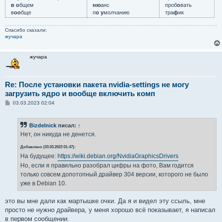
в о
бщем
ню
анс
проб
о
вать
в
оо
бще
п
о у
молчанию
тра
ф
ик
Спасибо сказали:
жучара
жучара
Re: После установки пакета nvidia-settings не могу
загрузить ядро и вообще включить комп
С
03.03.2023 02:04
о
о
б
Bizdelnick
писал:
↑
щ
е
Нет, он никуда не денется.
н
и
Добавлено (03.03.2023 01:47):
е
На будущее:
https://wiki.debian.org/NvidiaGraphicsDrivers
Но, если я правильно разобрал цифры на фото, Вам годится
только совсем допотопный драйвер 304 версии, которого не было
уже в Debian 10.
это вы мне дали как мартышке очки. Да я и видел эту ссыль, мне
просто не нужно драйвера, у меня хорошо всё показывает, я написал
в первом сообщении.