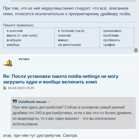
и
е
При том, что из неё недвусмысленно следует, что всё, описанное
ниже, относится исключительно к проприетарному драйверу nvidia.
Пишите правильно:
в консол
и
в течени
е
(часа)
приемл
е
мо
вк
у́пе
(с чем-либо)
нович
о
к
пробле
м
а
в о
бщем
ню
анс
проб
о
вать
в
оо
бще
п
о у
молчанию
тра
ф
ик
жучара
Re: После установки пакета nvidia-settings не могу
загрузить ядро и вообще включить комп
С
04.03.2023 15:25
о
о
б
UnixNoob
писал:
↑
щ
е
При чем здесь дистрибутив? Сейчас в основном самый ранний
н
драйвер это 340 в дистрибутивах, если у вас что-то более древнее,
и
е
из видеокарты, то у вас один вариант - что вы изначально
использовали.
итак, при чём тут дистрибутив. Смотри,