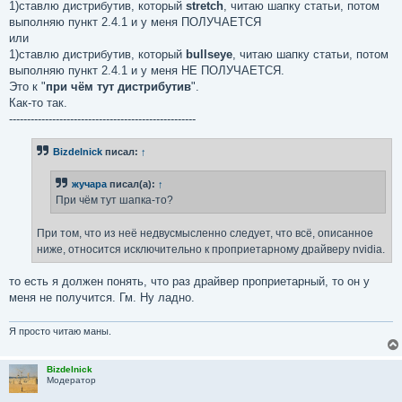
1)ставлю дистрибутив, который
stretch
, читаю шапку статьи, потом
выполняю пункт 2.4.1 и у меня ПОЛУЧАЕТСЯ
или
1)ставлю дистрибутив, который
bullseye
, читаю шапку статьи, потом
выполняю пункт 2.4.1 и у меня НЕ ПОЛУЧАЕТСЯ.
Это к "
при чём тут дистрибутив
".
Как-то так.
----------------------------------------------------
Bizdelnick
писал:
↑
жучара
писал(а):
↑
При чём тут шапка-то?
При том, что из неё недвусмысленно следует, что всё, описанное
ниже, относится исключительно к проприетарному драйверу nvidia.
то есть я должен понять, что раз драйвер проприетарный, то он у
меня не получится. Гм. Ну ладно.
Я просто читаю маны.
Bizdelnick
Модератор