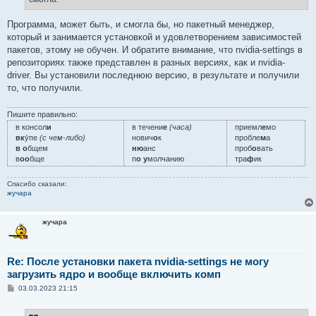
Программа, может быть, и смогла бы, но пакетный менеджер,
который и занимается установкой и удовлетворением зависимостей
пакетов, этому не обучен. И обратите внимание, что nvidia-settings в
репозиториях также представлен в разных версиях, как и nvidia-
driver. Вы установили последнюю версию, в результате и получили
то, что получили.
Пишите правильно:
в консол
и
в течени
е
(часа)
приемл
е
мо
вк
у́пе
(с чем-либо)
нович
о
к
пробле
м
а
в о
бщем
ню
анс
проб
о
вать
в
оо
бще
п
о у
молчанию
тра
ф
ик
Спасибо сказали:
жучара
жучара
Re: После установки пакета nvidia-settings не могу
загрузить ядро и вообще включить комп
С
03.03.2023 21:15
о
о
б