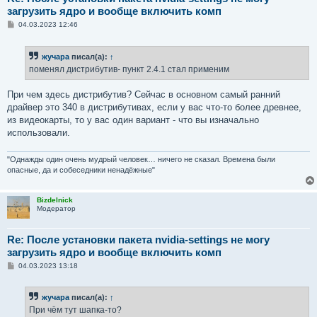
загрузить ядро и вообще включить комп
С
04.03.2023 12:46
о
о
б
жучара
писал(а):
↑
щ
е
поменял дистрибутив- пункт 2.4.1 стал применим
н
и
е
При чем здесь дистрибутив? Сейчас в основном самый ранний
драйвер это 340 в дистрибутивах, если у вас что-то более древнее,
из видеокарты, то у вас один вариант - что вы изначально
использовали.
"Однажды один очень мудрый человек… ничего не сказал. Времена были
опасные, да и собеседники ненадёжные"
Bizdelnick
Модератор
Re: После установки пакета nvidia-settings не могу
загрузить ядро и вообще включить комп
С
04.03.2023 13:18
о
о
б
жучара
писал(а):
↑
щ
е
При чём тут шапка-то?
н