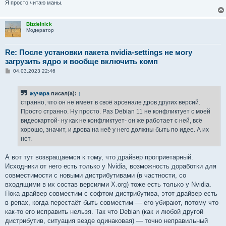
Я просто читаю маны.
Bizdelnick
Модератор
Re: После установки пакета nvidia-settings не могу
загрузить ядро и вообще включить комп
С
04.03.2023 22:46
о
о
б
жучара
писал(а):
↑
щ
е
странно, что он не имеет в своё арсенале дров других версий.
н
Просто странно. Ну просто. Раз Debian 11 не конфликтует с моей
и
е
видеокартой- ну как не конфликтует- он же работает с ней, всё
хорошо, значит, и дрова на неё у него должны быть по идее. А их
нет.
А вот тут возвращаемся к тому, что драйвер проприетарный.
Исходники от него есть только у Nvidia, возможность доработки для
совместимости с новыми дистрибутивами (в частности, со
входящими в их состав версиями X.org) тоже есть только у Nvidia.
Пока драйвер совместим с софтом дистрибутива, этот драйвер есть
в репах, когда перестаёт быть совместим — его убирают, потому что
как-то его исправить нельзя. Так что Debian (как и любой другой
дистрибутив, ситуация везде одинаковая) — точно неправильный