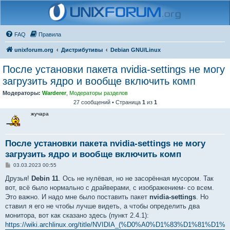
FAQ
Правила
unixforum.org
Дистрибутивы
Debian GNU/Linux
После установки пакета nvidia-settings не могу
загрузить ядро и вообще включить комп
Модераторы:
Warderer
,
Модераторы разделов
27 сообщений • Страница
1
из
1
жучара
После установки пакета nvidia-settings не могу
загрузить ядро и вообще включить комп
С
03.03.2023 00:55
о
о
Друзья!
Debin 11
. Ось не нулёвая, но не засорённая мусором. Так
б
вот, всё было нормально с драйверами, с изображением- со всем.
щ
е
Это важно. И надо мне было поставить пакет
nvidia-settings
. Но
н
ставил я его не чтобы лучше видеть, а чтобы определить два
и
е
монитора, вот как сказано здесь (пункт 2.4.1):
https://wiki.archlinux.org/title/NVIDIA_(%D0%A0%D1%83%D1%81