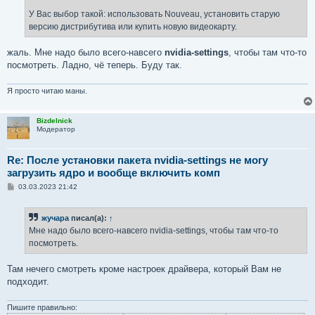
У Вас выбор такой: использовать Nouveau, установить старую
версию дистрибутива или купить новую видеокарту.
жаль. Мне надо было всего-навсего
nvidia-settings
, чтобы там что-то
посмотреть. Ладно, чё теперь. Буду так.
Я просто читаю маны.
Bizdelnick
Модератор
Re: После установки пакета nvidia-settings не могу
загрузить ядро и вообще включить комп
С
03.03.2023 21:42
о
о
б
жучара
писал(а):
↑
щ
е
Мне надо было всего-навсего nvidia-settings, чтобы там что-то
н
посмотреть.
и
е
Там нечего смотреть кроме настроек драйвера, который Вам не
подходит.
Пишите правильно: