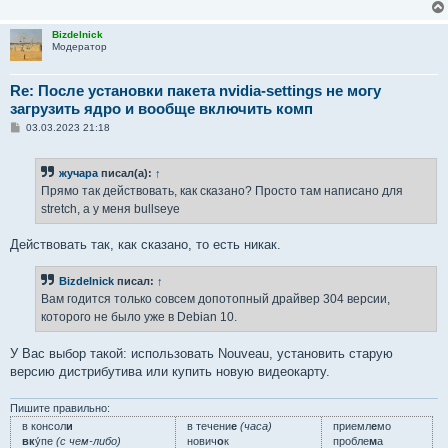
Bizdelnick
Модератор
Re: После установки пакета nvidia-settings не могу
загрузить ядро и вообще включить комп
С
03.03.2023 21:18
о
о
б
жучара
писал(а):
↑
щ
е
Прямо так действовать, как сказано? Просто там написано для
н
stretch, а у меня bullseye
и
е
Действовать так, как сказано, то есть никак.
Bizdelnick
писал:
↑
Вам годится только совсем допотопный драйвер 304 версии,
которого не было уже в Debian 10.
У Вас выбор такой: использовать Nouveau, установить старую
версию дистрибутива или купить новую видеокарту.
Пишите правильно:
в консол
и
в течени
е
(часа)
приемл
е
мо
вк
у́пе
(с чем-либо)
нович
о
к
пробле
м
а