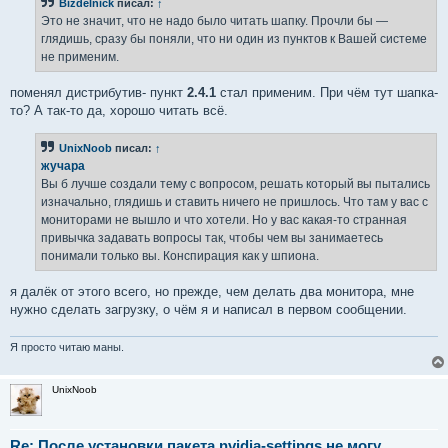
Bizdelnick
писал:
↑
щ
е
Это не значит, что не надо было читать шапку. Прочли бы —
н
глядишь, сразу бы поняли, что ни один из пунктов к Вашей системе
и
е
не применим.
поменял дистрибутив- пункт
2.4.1
стал применим. При чём тут шапка-
то? А так-то да, хорошо читать всё.
UnixNoob
писал:
↑
жучара
Вы б лучше создали тему с вопросом, решать который вы пытались
изначально, глядишь и ставить ничего не пришлось. Что там у вас с
мониторами не вышло и что хотели. Но у вас какая-то странная
привычка задавать вопросы так, чтобы чем вы занимаетесь
понимали только вы. Конспирация как у шпиона.
я далёк от этого всего, но прежде, чем делать два монитора, мне
нужно сделать загрузку, о чём я и написал в первом сообщении.
Я просто читаю маны.
UnixNoob
Re: После установки пакета nvidia-settings не могу