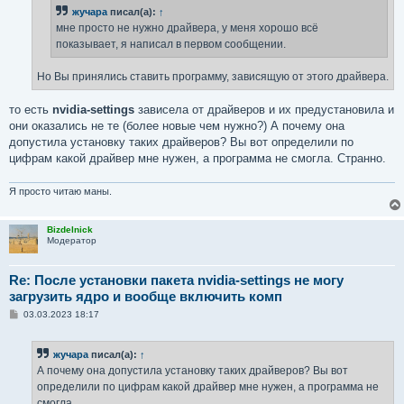
н
жучара
писал(а):
↑
и
е
мне просто не нужно драйвера, у меня хорошо всё
показывает, я написал в первом сообщении.
Но Вы принялись ставить программу, зависящую от этого драйвера.
то есть
nvidia-settings
зависела от драйверов и их предустановила и
они оказались не те (более новые чем нужно?) А почему она
допустила установку таких драйверов? Вы вот определили по
цифрам какой драйвер мне нужен, а программа не смогла. Странно.
Я просто читаю маны.
Bizdelnick
Модератор
Re: После установки пакета nvidia-settings не могу
загрузить ядро и вообще включить комп
С
03.03.2023 18:17
о
о
б
жучара
писал(а):
↑
щ
е
А почему она допустила установку таких драйверов? Вы вот
н
определили по цифрам какой драйвер мне нужен, а программа не
и
е
смогла.