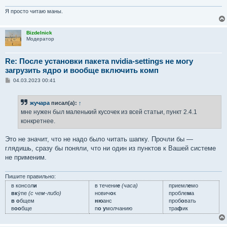
Я просто читаю маны.
Bizdelnick
Модератор
Re: После установки пакета nvidia-settings не могу
загрузить ядро и вообще включить комп
С
04.03.2023 00:41
о
о
б
жучара
писал(а):
↑
щ
е
мне нужен был маленький кусочек из всей статьи, пункт 2.4.1
н
конкретнее.
и
е
Это не значит, что не надо было читать шапку. Прочли бы —
глядишь, сразу бы поняли, что ни один из пунктов к Вашей системе
не применим.
Пишите правильно:
в консол
и
в течени
е
(часа)
приемл
е
мо
вк
у́пе
(с чем-либо)
нович
о
к
пробле
м
а
в о
бщем
ню
анс
проб
о
вать
в
оо
бще
п
о у
молчанию
тра
ф
ик