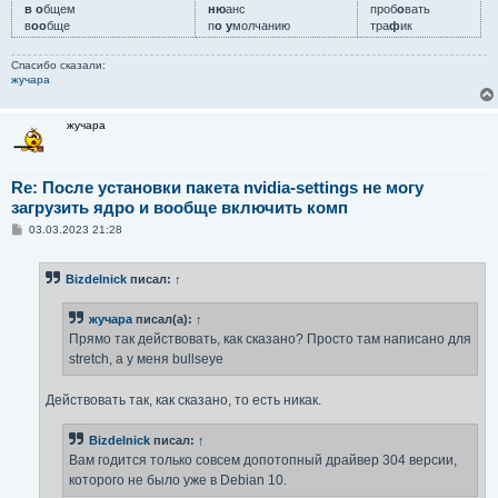
в о
бщем
ню
анс
проб
о
вать
в
оо
бще
п
о у
молчанию
тра
ф
ик
Спасибо сказали:
жучара
жучара
Re: После установки пакета nvidia-settings не могу
загрузить ядро и вообще включить комп
С
03.03.2023 21:28
о
о
б
Bizdelnick
писал:
↑
щ
е
н
жучара
писал(а):
↑
и
е
Прямо так действовать, как сказано? Просто там написано для
stretch, а у меня bullseye
Действовать так, как сказано, то есть никак.
Bizdelnick
писал:
↑
Вам годится только совсем допотопный драйвер 304 версии,
которого не было уже в Debian 10.