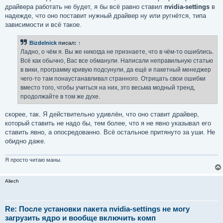
драйвера работать не будет, я бы всё равно ставил
nvidia-settings
в
надежде, что оно поставит нужный драйвер ну или ругнётся, типа
зависимости и всё такое.
Bizdelnick
писал:
↑
Ладно, о чём я. Вы же никогда не признаете, что в чём-то ошиблись.
Всё как обычно, Вас все обманули. Написали неправильную статью
в вики, программу кривую подсунули, да ещё и пакетный менеджер
чего-то там понаустанавливал странного. Отрицать свои ошибки
вместо того, чтобы учиться на них, это весьма модный тренд,
продолжайте в том же духе.
скорее, так. Я действительно удивлён, что оно ставит драйвер,
который ставить не надо бы, тем более, что я не явно указывал его
ставить явно, а опосредованно. Всё остальное притянуто за уши. Не
обидно даже.
Я просто читаю маны.
Aliech
Re: После установки пакета nvidia-settings не могу
загрузить ядро и вообще включить комп