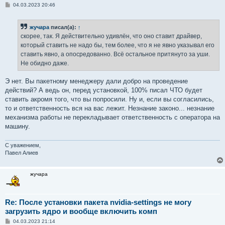
С
04.03.2023 20:46
о
о
б
жучара
писал(а):
↑
щ
е
скорее, так. Я действительно удивлён, что оно ставит драйвер,
н
который ставить не надо бы, тем более, что я не явно указывал его
и
е
ставить явно, а опосредованно. Всё остальное притянуто за уши.
Не обидно даже.
Э нет. Вы пакетному менеджеру дали добро на проведение
действий? А ведь он, перед установкой, 100% писал ЧТО будет
ставить акромя того, что вы попросили. Ну и, если вы согласились,
то и ответственность вся на вас лежит. Незнание законо... незнание
механизма работы не перекладывает ответственность с оператора на
машину.
С уважением,
Павел Алиев
жучара
Re: После установки пакета nvidia-settings не могу
загрузить ядро и вообще включить комп
С
04.03.2023 21:14