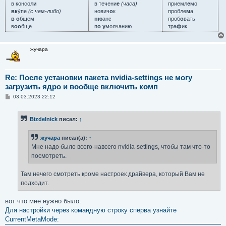
в консол
и
в течени
е
(часа)
приемл
е
мо
вк
у́пе
(с чем-либо)
нович
о
к
пробле
м
а
в о
бщем
ню
анс
проб
о
вать
в
оо
бще
п
о у
молчанию
тра
ф
ик
жучара
Re: После установки пакета nvidia-settings не могу
загрузить ядро и вообще включить комп
С
03.03.2023 22:12
о
о
б
Bizdelnick
писал:
↑
щ
е
н
жучара
писал(а):
↑
и
е
Мне надо было всего-навсего nvidia-settings, чтобы там что-то
посмотреть.
Там нечего смотреть кроме настроек драйвера, который Вам не
подходит.
вот что мне нужно было:
Для настройки через командную строку сперва узнайте
CurrentMetaMode: