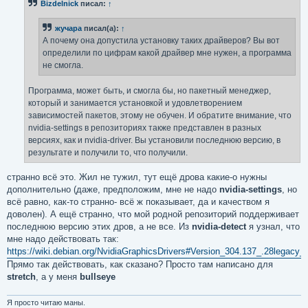
Bizdelnick
писал:
↑
щ
е
н
жучара
писал(а):
↑
и
е
А почему она допустила установку таких драйверов? Вы вот
определили по цифрам какой драйвер мне нужен, а программа
не смогла.
Программа, может быть, и смогла бы, но пакетный менеджер,
который и занимается установкой и удовлетворением
зависимостей пакетов, этому не обучен. И обратите внимание, что
nvidia-settings в репозиториях также представлен в разных
версиях, как и nvidia-driver. Вы установили последнюю версию, в
результате и получили то, что получили.
странно всё это. Жил не тужил, тут ещё дрова какие-о нужны
дополнительно (даже, предположим, мне не надо
nvidia-settings
, но
всё равно, как-то странно- всё ж показывает, да и качеством я
доволен). А ещё странно, что мой родной репозиторий поддерживает
последнюю версию этих дров, а не все. Из
nvidia-detect
я узнал, что
мне надо действовать так:
https://wiki.debian.org/NvidiaGraphicsDrivers#Version_304.137_.28legacy
Прямо так действовать, как сказано? Просто там написано для
stretch
, а у меня
bullseye
Я просто читаю маны.