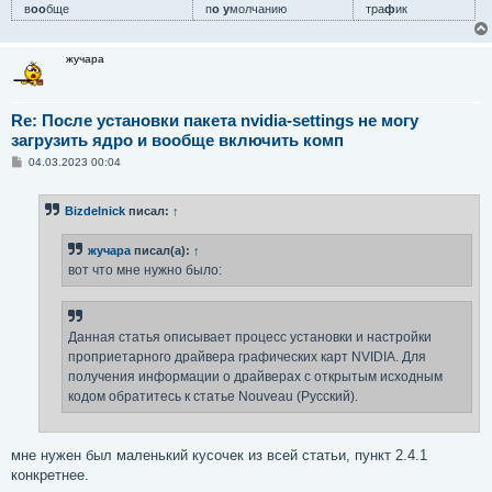
в
оо
бще
п
о у
молчанию
тра
ф
ик
жучара
Re: После установки пакета nvidia-settings не могу
загрузить ядро и вообще включить комп
С
04.03.2023 00:04
о
о
б
Bizdelnick
писал:
↑
щ
е
н
жучара
писал(а):
↑
и
е
вот что мне нужно было:
Данная статья описывает процесс установки и настройки
проприетарного драйвера графических карт NVIDIA. Для
получения информации о драйверах с открытым исходным
кодом обратитесь к статье Nouveau (Русский).
мне нужен был маленький кусочек из всей статьи, пункт 2.4.1
конкретнее.