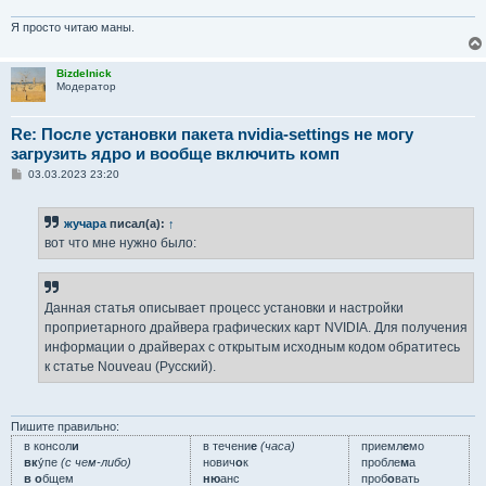
Я просто читаю маны.
Bizdelnick
Модератор
Re: После установки пакета nvidia-settings не могу
загрузить ядро и вообще включить комп
С
03.03.2023 23:20
о
о
б
жучара
писал(а):
↑
щ
е
вот что мне нужно было:
н
и
е
Данная статья описывает процесс установки и настройки
проприетарного драйвера графических карт NVIDIA. Для получения
информации о драйверах с открытым исходным кодом обратитесь
к статье Nouveau (Русский).
Пишите правильно:
в консол
и
в течени
е
(часа)
приемл
е
мо
вк
у́пе
(с чем-либо)
нович
о
к
пробле
м
а
в о
бщем
ню
анс
проб
о
вать