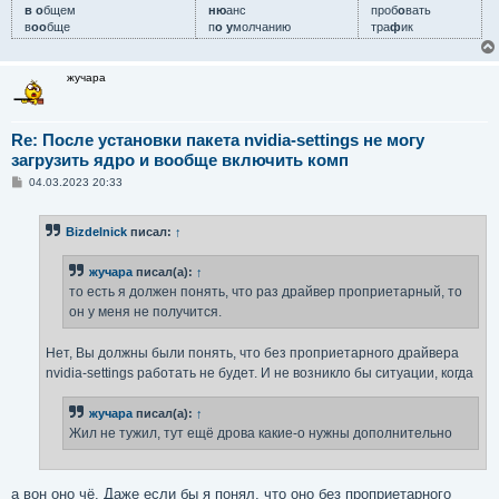
в о
бщем
ню
анс
проб
о
вать
в
оо
бще
п
о у
молчанию
тра
ф
ик
жучара
Re: После установки пакета nvidia-settings не могу
загрузить ядро и вообще включить комп
С
04.03.2023 20:33
о
о
б
Bizdelnick
писал:
↑
щ
е
н
жучара
писал(а):
↑
и
е
то есть я должен понять, что раз драйвер проприетарный, то
он у меня не получится.
Нет, Вы должны были понять, что без проприетарного драйвера
nvidia-settings работать не будет. И не возникло бы ситуации, когда
жучара
писал(а):
↑
Жил не тужил, тут ещё дрова какие-о нужны дополнительно
а вон оно чё. Даже если бы я понял, что оно без проприетарного