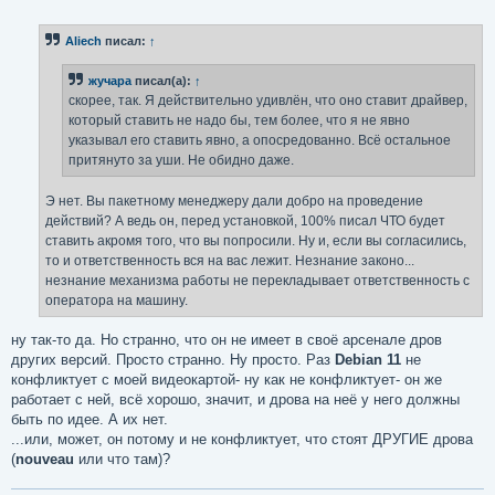
о
о
б
Aliech
писал:
↑
щ
е
н
жучара
писал(а):
↑
и
е
скорее, так. Я действительно удивлён, что оно ставит драйвер,
который ставить не надо бы, тем более, что я не явно
указывал его ставить явно, а опосредованно. Всё остальное
притянуто за уши. Не обидно даже.
Э нет. Вы пакетному менеджеру дали добро на проведение
действий? А ведь он, перед установкой, 100% писал ЧТО будет
ставить акромя того, что вы попросили. Ну и, если вы согласились,
то и ответственность вся на вас лежит. Незнание законо...
незнание механизма работы не перекладывает ответственность с
оператора на машину.
ну так-то да. Но странно, что он не имеет в своё арсенале дров
других версий. Просто странно. Ну просто. Раз
Debian 11
не
конфликтует с моей видеокартой- ну как не конфликтует- он же
работает с ней, всё хорошо, значит, и дрова на неё у него должны
быть по идее. А их нет.
...или, может, он потому и не конфликтует, что стоят ДРУГИЕ дрова
(
nouveau
или что там)?