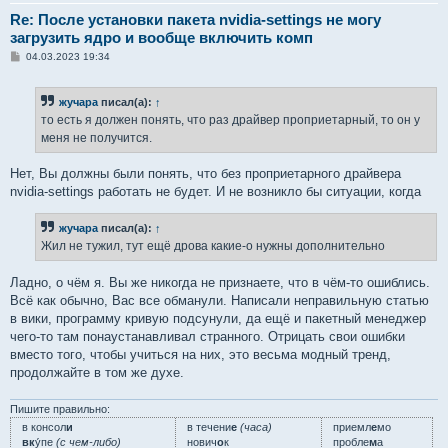
Re: После установки пакета nvidia-settings не могу
загрузить ядро и вообще включить комп
С
04.03.2023 19:34
о
о
б
жучара
писал(а):
↑
щ
е
то есть я должен понять, что раз драйвер проприетарный, то он у
н
меня не получится.
и
е
Нет, Вы должны были понять, что без проприетарного драйвера
nvidia-settings работать не будет. И не возникло бы ситуации, когда
жучара
писал(а):
↑
Жил не тужил, тут ещё дрова какие-о нужны дополнительно
Ладно, о чём я. Вы же никогда не признаете, что в чём-то ошиблись.
Всё как обычно, Вас все обманули. Написали неправильную статью
в вики, программу кривую подсунули, да ещё и пакетный менеджер
чего-то там понаустанавливал странного. Отрицать свои ошибки
вместо того, чтобы учиться на них, это весьма модный тренд,
продолжайте в том же духе.
Пишите правильно:
в консол
и
в течени
е
(часа)
приемл
е
мо
вк
у́пе
(с чем-либо)
нович
о
к
пробле
м
а