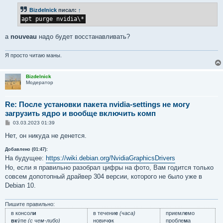
б
Bizdelnick
писал:
↑
щ
е
apt purge nvidia\*
н
и
е
а
nouveau
надо будет восстанавливать?
Я просто читаю маны.
Bizdelnick
Модератор
Re: После установки пакета nvidia-settings не могу
загрузить ядро и вообще включить комп
С
03.03.2023 01:39
о
о
Нет, он никуда не денется.
б
щ
Добавлено (01:47):
е
На будущее:
https://wiki.debian.org/NvidiaGraphicsDrivers
н
и
Но, если я правильно разобрал цифры на фото, Вам годится только
е
совсем допотопный драйвер 304 версии, которого не было уже в
Debian 10.
Пишите правильно:
в консол
и
в течени
е
(часа)
приемл
е
мо
вк
у́пе
(с чем-либо)
нович
о
к
пробле
м
а