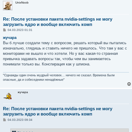
UnixNoob
Re: После установки пакета nvidia-settings не могу
загрузить ядро и вообще включить комп
С
04.03.2023 01:31
о
о
жучара
б
Вы б лучше создали тему с вопросом, решать который вы пытались
щ
е
изначально, глядишь и ставить ничего не пришлось. Что там у вас с
н
мониторами не вышло и что хотели. Но у вас какая-то странная
и
е
привычка задавать вопросы так, чтобы чем вы занимаетесь
понимали только вы. Конспирация как у шпиона.
"Однажды один очень мудрый человек… ничего не сказал. Времена были
опасные, да и собеседники ненадёжные"
жучара
Re: После установки пакета nvidia-settings не могу
загрузить ядро и вообще включить комп
С
04.03.2023 09:34
о
о
б