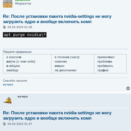
Модератор
Re: После установки пакета nvidia-settings не могу
загрузить ядро и вообще включить комп
С
03.03.2023 01:28
о
о
apt purge nvidia\*
б
щ
е
н
и
Пишите правильно:
е
в консол
и
в течени
е
(часа)
приемл
е
мо
вк
у́пе
(с чем-либо)
нович
о
к
пробле
м
а
в о
бщем
ню
анс
проб
о
вать
в
оо
бще
п
о у
молчанию
тра
ф
ик
Спасибо сказали:
жучара
жучара
Re: После установки пакета nvidia-settings не могу
загрузить ядро и вообще включить комп
С
03.03.2023 01:37
о
о