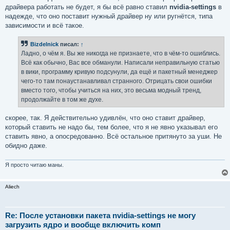
драйвера работать не будет, я бы всё равно ставил
nvidia-settings
в
надежде, что оно поставит нужный драйвер ну или ругнётся, типа
зависимости и всё такое.
Bizdelnick
писал:
↑
Ладно, о чём я. Вы же никогда не признаете, что в чём-то ошиблись.
Всё как обычно, Вас все обманули. Написали неправильную статью
в вики, программу кривую подсунули, да ещё и пакетный менеджер
чего-то там понаустанавливал странного. Отрицать свои ошибки
вместо того, чтобы учиться на них, это весьма модный тренд,
продолжайте в том же духе.
скорее, так. Я действительно удивлён, что оно ставит драйвер,
который ставить не надо бы, тем более, что я не явно указывал его
ставить явно, а опосредованно. Всё остальное притянуто за уши. Не
обидно даже.
Я просто читаю маны.
Aliech
Re: После установки пакета nvidia-settings не могу
загрузить ядро и вообще включить комп