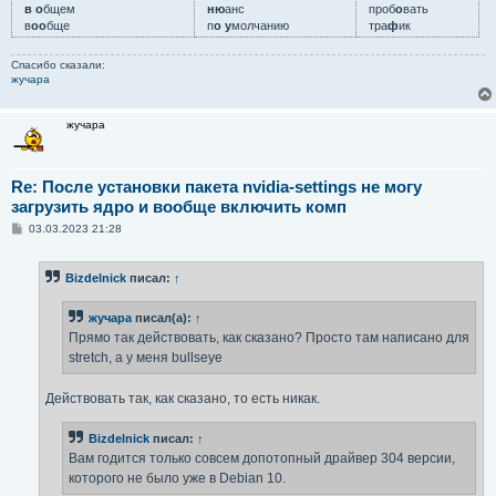
в о
бщем
ню
анс
проб
о
вать
в
оо
бще
п
о у
молчанию
тра
ф
ик
Спасибо сказали:
жучара
жучара
Re: После установки пакета nvidia-settings не могу
загрузить ядро и вообще включить комп
С
03.03.2023 21:28
о
о
б
Bizdelnick
писал:
↑
щ
е
н
жучара
писал(а):
↑
и
е
Прямо так действовать, как сказано? Просто там написано для
stretch, а у меня bullseye
Действовать так, как сказано, то есть никак.
Bizdelnick
писал:
↑
Вам годится только совсем допотопный драйвер 304 версии,
которого не было уже в Debian 10.