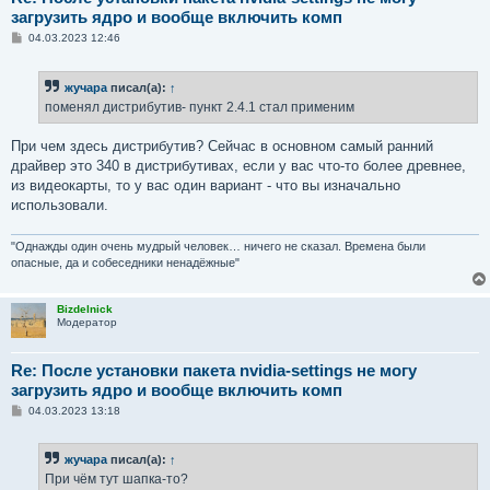
загрузить ядро и вообще включить комп
С
04.03.2023 12:46
о
о
б
жучара
писал(а):
↑
щ
е
поменял дистрибутив- пункт 2.4.1 стал применим
н
и
е
При чем здесь дистрибутив? Сейчас в основном самый ранний
драйвер это 340 в дистрибутивах, если у вас что-то более древнее,
из видеокарты, то у вас один вариант - что вы изначально
использовали.
"Однажды один очень мудрый человек… ничего не сказал. Времена были
опасные, да и собеседники ненадёжные"
Bizdelnick
Модератор
Re: После установки пакета nvidia-settings не могу
загрузить ядро и вообще включить комп
С
04.03.2023 13:18
о
о
б
жучара
писал(а):
↑
щ
е
При чём тут шапка-то?
н