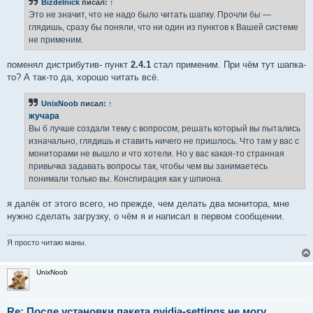
Bizdelnick
писал:
↑
щ
е
Это не значит, что не надо было читать шапку. Прочли бы —
н
глядишь, сразу бы поняли, что ни один из пунктов к Вашей системе
и
е
не применим.
поменял дистрибутив- пункт
2.4.1
стал применим. При чём тут шапка-
то? А так-то да, хорошо читать всё.
UnixNoob
писал:
↑
жучара
Вы б лучше создали тему с вопросом, решать который вы пытались
изначально, глядишь и ставить ничего не пришлось. Что там у вас с
мониторами не вышло и что хотели. Но у вас какая-то странная
привычка задавать вопросы так, чтобы чем вы занимаетесь
понимали только вы. Конспирация как у шпиона.
я далёк от этого всего, но прежде, чем делать два монитора, мне
нужно сделать загрузку, о чём я и написал в первом сообщении.
Я просто читаю маны.
UnixNoob
Re: После установки пакета nvidia-settings не могу