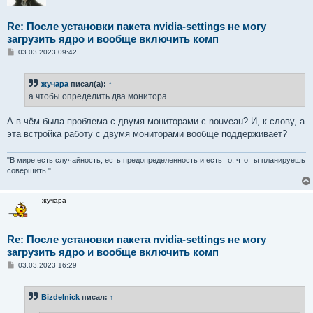
Re: После установки пакета nvidia-settings не могу
загрузить ядро и вообще включить комп
С
03.03.2023 09:42
о
о
б
жучара
писал(а):
↑
щ
е
а чтобы определить два монитора
н
и
е
А в чём была проблема с двумя мониторами с nouveau? И, к слову, а
эта встройка работу с двумя мониторами вообще поддерживает?
"В мире есть случайность, есть предопределенность и есть то, что ты планируешь
совершить."
жучара
Re: После установки пакета nvidia-settings не могу
загрузить ядро и вообще включить комп
С
03.03.2023 16:29
о
о
б
Bizdelnick
писал:
↑
щ
е