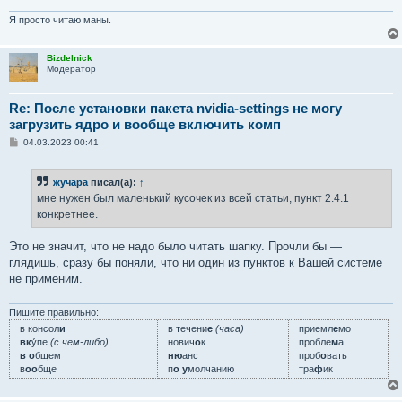
Я просто читаю маны.
Bizdelnick
Модератор
Re: После установки пакета nvidia-settings не могу
загрузить ядро и вообще включить комп
С
04.03.2023 00:41
о
о
б
жучара
писал(а):
↑
щ
е
мне нужен был маленький кусочек из всей статьи, пункт 2.4.1
н
конкретнее.
и
е
Это не значит, что не надо было читать шапку. Прочли бы —
глядишь, сразу бы поняли, что ни один из пунктов к Вашей системе
не применим.
Пишите правильно:
в консол
и
в течени
е
(часа)
приемл
е
мо
вк
у́пе
(с чем-либо)
нович
о
к
пробле
м
а
в о
бщем
ню
анс
проб
о
вать
в
оо
бще
п
о у
молчанию
тра
ф
ик