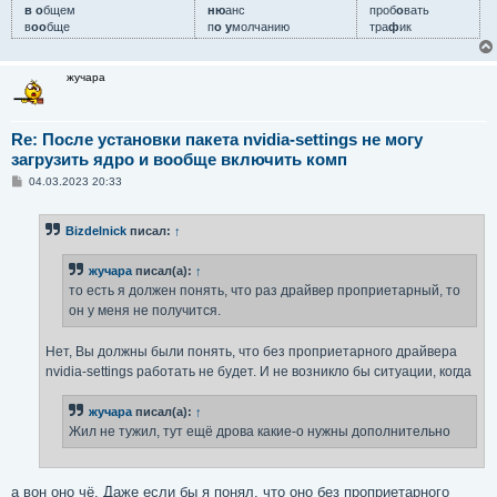
в о
бщем
ню
анс
проб
о
вать
в
оо
бще
п
о у
молчанию
тра
ф
ик
жучара
Re: После установки пакета nvidia-settings не могу
загрузить ядро и вообще включить комп
С
04.03.2023 20:33
о
о
б
Bizdelnick
писал:
↑
щ
е
н
жучара
писал(а):
↑
и
е
то есть я должен понять, что раз драйвер проприетарный, то
он у меня не получится.
Нет, Вы должны были понять, что без проприетарного драйвера
nvidia-settings работать не будет. И не возникло бы ситуации, когда
жучара
писал(а):
↑
Жил не тужил, тут ещё дрова какие-о нужны дополнительно
а вон оно чё. Даже если бы я понял, что оно без проприетарного