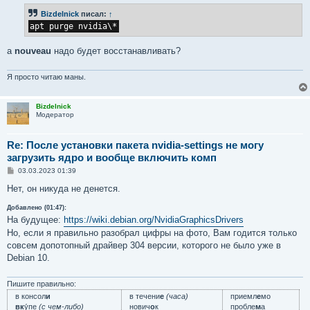
б
Bizdelnick
писал:
↑
щ
е
apt purge nvidia\*
н
и
е
а
nouveau
надо будет восстанавливать?
Я просто читаю маны.
Bizdelnick
Модератор
Re: После установки пакета nvidia-settings не могу
загрузить ядро и вообще включить комп
С
03.03.2023 01:39
о
о
Нет, он никуда не денется.
б
щ
Добавлено (01:47):
е
На будущее:
https://wiki.debian.org/NvidiaGraphicsDrivers
н
и
Но, если я правильно разобрал цифры на фото, Вам годится только
е
совсем допотопный драйвер 304 версии, которого не было уже в
Debian 10.
Пишите правильно:
в консол
и
в течени
е
(часа)
приемл
е
мо
вк
у́пе
(с чем-либо)
нович
о
к
пробле
м
а