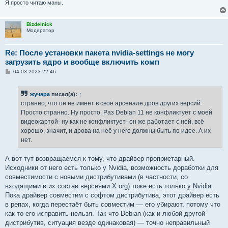
Я просто читаю маны.
Bizdelnick
Модератор
Re: После установки пакета nvidia-settings не могу
загрузить ядро и вообще включить комп
С
04.03.2023 22:46
о
о
б
жучара
писал(а):
↑
щ
е
странно, что он не имеет в своё арсенале дров других версий.
н
Просто странно. Ну просто. Раз Debian 11 не конфликтует с моей
и
е
видеокартой- ну как не конфликтует- он же работает с ней, всё
хорошо, значит, и дрова на неё у него должны быть по идее. А их
нет.
А вот тут возвращаемся к тому, что драйвер проприетарный.
Исходники от него есть только у Nvidia, возможность доработки для
совместимости с новыми дистрибутивами (в частности, со
входящими в их состав версиями X.org) тоже есть только у Nvidia.
Пока драйвер совместим с софтом дистрибутива, этот драйвер есть
в репах, когда перестаёт быть совместим — его убирают, потому что
как-то его исправить нельзя. Так что Debian (как и любой другой
дистрибутив, ситуация везде одинаковая) — точно неправильный