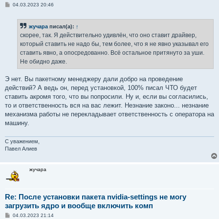
С
04.03.2023 20:46
о
о
б
жучара
писал(а):
↑
щ
е
скорее, так. Я действительно удивлён, что оно ставит драйвер,
н
который ставить не надо бы, тем более, что я не явно указывал его
и
е
ставить явно, а опосредованно. Всё остальное притянуто за уши.
Не обидно даже.
Э нет. Вы пакетному менеджеру дали добро на проведение
действий? А ведь он, перед установкой, 100% писал ЧТО будет
ставить акромя того, что вы попросили. Ну и, если вы согласились,
то и ответственность вся на вас лежит. Незнание законо... незнание
механизма работы не перекладывает ответственность с оператора на
машину.
С уважением,
Павел Алиев
жучара
Re: После установки пакета nvidia-settings не могу
загрузить ядро и вообще включить комп
С
04.03.2023 21:14