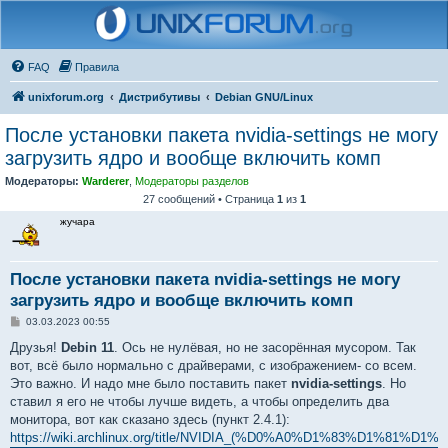
FAQ
Правила
unixforum.org
Дистрибутивы
Debian GNU/Linux
После установки пакета nvidia-settings не могу
загрузить ядро и вообще включить комп
Модераторы:
Warderer
,
Модераторы разделов
27 сообщений • Страница
1
из
1
жучара
После установки пакета nvidia-settings не могу
загрузить ядро и вообще включить комп
С
03.03.2023 00:55
о
о
Друзья!
Debin 11
. Ось не нулёвая, но не засорённая мусором. Так
б
вот, всё было нормально с драйверами, с изображением- со всем.
щ
е
Это важно. И надо мне было поставить пакет
nvidia-settings
. Но
н
ставил я его не чтобы лучше видеть, а чтобы определить два
и
е
монитора, вот как сказано здесь (пункт 2.4.1):
https://wiki.archlinux.org/title/NVIDIA_(%D0%A0%D1%83%D1%81