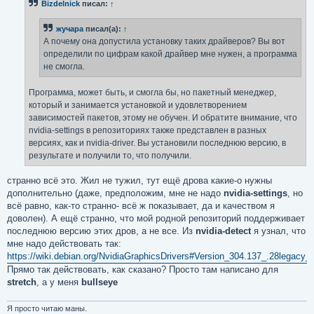
Bizdelnick
писал:
↑
щ
е
н
жучара
писал(а):
↑
и
е
А почему она допустила установку таких драйверов? Вы вот
определили по цифрам какой драйвер мне нужен, а программа
не смогла.
Программа, может быть, и смогла бы, но пакетный менеджер,
который и занимается установкой и удовлетворением
зависимостей пакетов, этому не обучен. И обратите внимание, что
nvidia-settings в репозиториях также представлен в разных
версиях, как и nvidia-driver. Вы установили последнюю версию, в
результате и получили то, что получили.
странно всё это. Жил не тужил, тут ещё дрова какие-о нужны
дополнительно (даже, предположим, мне не надо
nvidia-settings
, но
всё равно, как-то странно- всё ж показывает, да и качеством я
доволен). А ещё странно, что мой родной репозиторий поддерживает
последнюю версию этих дров, а не все. Из
nvidia-detect
я узнал, что
мне надо действовать так:
https://wiki.debian.org/NvidiaGraphicsDrivers#Version_304.137_.28legacy
Прямо так действовать, как сказано? Просто там написано для
stretch
, а у меня
bullseye
Я просто читаю маны.