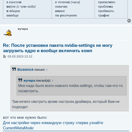
в консол
и
в течени
е
(часа)
приемл
е
мо
вк
у́пе
(с чем-либо)
нович
о
к
пробле
м
а
в о
бщем
ню
анс
проб
о
вать
в
оо
бще
п
о у
молчанию
тра
ф
ик
жучара
Re: После установки пакета nvidia-settings не могу
загрузить ядро и вообще включить комп
С
03.03.2023 22:12
о
о
б
Bizdelnick
писал:
↑
щ
е
н
жучара
писал(а):
↑
и
е
Мне надо было всего-навсего nvidia-settings, чтобы там что-то
посмотреть.
Там нечего смотреть кроме настроек драйвера, который Вам не
подходит.
вот что мне нужно было:
Для настройки через командную строку сперва узнайте
CurrentMetaMode: