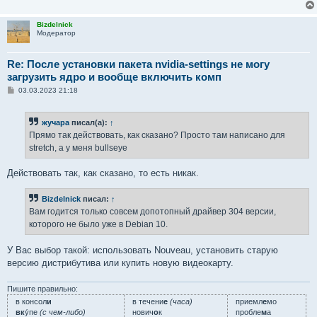
Bizdelnick
Модератор
Re: После установки пакета nvidia-settings не могу
загрузить ядро и вообще включить комп
С
03.03.2023 21:18
о
о
б
жучара
писал(а):
↑
щ
е
Прямо так действовать, как сказано? Просто там написано для
н
stretch, а у меня bullseye
и
е
Действовать так, как сказано, то есть никак.
Bizdelnick
писал:
↑
Вам годится только совсем допотопный драйвер 304 версии,
которого не было уже в Debian 10.
У Вас выбор такой: использовать Nouveau, установить старую
версию дистрибутива или купить новую видеокарту.
Пишите правильно:
в консол
и
в течени
е
(часа)
приемл
е
мо
вк
у́пе
(с чем-либо)
нович
о
к
пробле
м
а