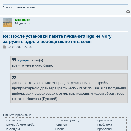
Я просто читаю маны.
Bizdelnick
Модератор
Re: После установки пакета nvidia-settings не могу
загрузить ядро и вообще включить комп
С
03.03.2023 23:20
о
о
б
жучара
писал(а):
↑
щ
е
вот что мне нужно было:
н
и
е
Данная статья описывает процесс установки и настройки
проприетарного драйвера графических карт NVIDIA. Для получения
информации о драйверах с открытым исходным кодом обратитесь
к статье Nouveau (Русский).
Пишите правильно:
в консол
и
в течени
е
(часа)
приемл
е
мо
вк
у́пе
(с чем-либо)
нович
о
к
пробле
м
а
в о
бщем
ню
анс
проб
о
вать