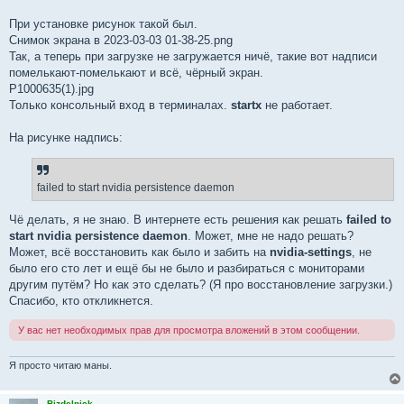
При установке рисунок такой был.
Снимок экрана в 2023-03-03 01-38-25.png
Так, а теперь при загрузке не загружается ничё, такие вот надписи
помелькают-помелькают и всё, чёрный экран.
P1000635(1).jpg
Только консольный вxод в терминалах.
startx
не работает.
На рисунке надпись:
failed to start nvidia persistence daemon
Чё делать, я не знаю. В интернете есть решения как решать
failed to
start nvidia persistence daemon
. Может, мне не надо решать?
Может, всё восстановить как было и забить на
nvidia-settings
, не
было его сто лет и ещё бы не было и разбираться с мониторами
другим путём? Но как это сделать? (Я про восстановление загрузки.)
Спасибо, кто откликнется.
У вас нет необходимых прав для просмотра вложений в этом сообщении.
Я просто читаю маны.
Bizdelnick