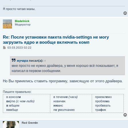
Я просто читаю маны.
Bizdelnick
Модератор
Re: После установки пакета nvidia-settings не могу
загрузить ядро и вообще включить комп
С
03.03.2023 02:22
о
о
б
жучара
писал(а):
↑
щ
е
мне просто не нужно драйвера, у меня хорошо всё показывает, я
н
написал в первом сообщении.
и
е
Но Вы принялись ставить программу, зависящую от этого драйвера.
Пишите правильно:
в консол
и
в течени
е
(часа)
приемл
е
мо
вк
у́пе
(с чем-либо)
нович
о
к
пробле
м
а
в о
бщем
ню
анс
проб
о
вать
в
оо
бще
п
о у
молчанию
тра
ф
ик
Red Gremlin