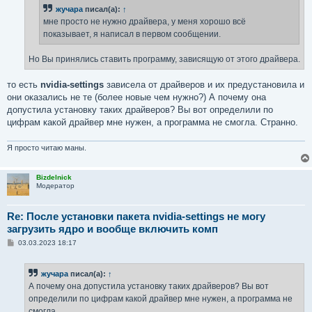
н
жучара
писал(а):
↑
и
е
мне просто не нужно драйвера, у меня хорошо всё
показывает, я написал в первом сообщении.
Но Вы принялись ставить программу, зависящую от этого драйвера.
то есть
nvidia-settings
зависела от драйверов и их предустановила и
они оказались не те (более новые чем нужно?) А почему она
допустила установку таких драйверов? Вы вот определили по
цифрам какой драйвер мне нужен, а программа не смогла. Странно.
Я просто читаю маны.
Bizdelnick
Модератор
Re: После установки пакета nvidia-settings не могу
загрузить ядро и вообще включить комп
С
03.03.2023 18:17
о
о
б
жучара
писал(а):
↑
щ
е
А почему она допустила установку таких драйверов? Вы вот
н
определили по цифрам какой драйвер мне нужен, а программа не
и
е
смогла.