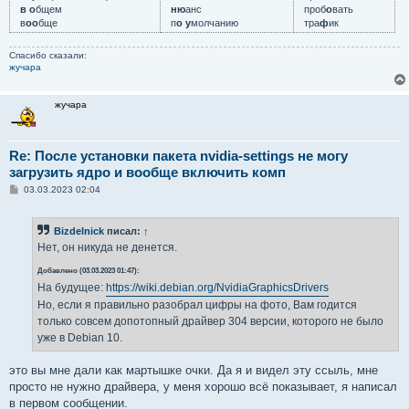
в о
бщем
ню
анс
проб
о
вать
в
оо
бще
п
о у
молчанию
тра
ф
ик
Спасибо сказали:
жучара
жучара
Re: После установки пакета nvidia-settings не могу
загрузить ядро и вообще включить комп
С
03.03.2023 02:04
о
о
б
Bizdelnick
писал:
↑
щ
е
Нет, он никуда не денется.
н
и
Добавлено (03.03.2023 01:47):
е
На будущее:
https://wiki.debian.org/NvidiaGraphicsDrivers
Но, если я правильно разобрал цифры на фото, Вам годится
только совсем допотопный драйвер 304 версии, которого не было
уже в Debian 10.
это вы мне дали как мартышке очки. Да я и видел эту ссыль, мне
просто не нужно драйвера, у меня хорошо всё показывает, я написал
в первом сообщении.