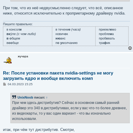
и
е
При том, что из неё недвусмысленно следует, что всё, описанное
ниже, относится исключительно к проприетарному драйверу nvidia.
Пишите правильно:
в консол
и
в течени
е
(часа)
приемл
е
мо
вк
у́пе
(с чем-либо)
нович
о
к
пробле
м
а
в о
бщем
ню
анс
проб
о
вать
в
оо
бще
п
о у
молчанию
тра
ф
ик
жучара
Re: После установки пакета nvidia-settings не могу
загрузить ядро и вообще включить комп
С
04.03.2023 15:25
о
о
б
UnixNoob
писал:
↑
щ
е
При чем здесь дистрибутив? Сейчас в основном самый ранний
н
драйвер это 340 в дистрибутивах, если у вас что-то более древнее,
и
е
из видеокарты, то у вас один вариант - что вы изначально
использовали.
итак, при чём тут дистрибутив. Смотри,