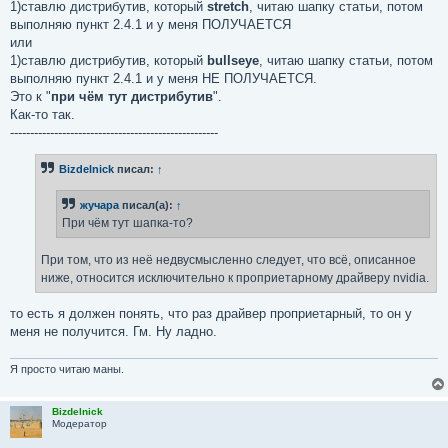
1)ставлю дистрибутив, который
stretch
, читаю шапку статьи, потом
выполняю пункт 2.4.1 и у меня ПОЛУЧАЕТСЯ
или
1)ставлю дистрибутив, который
bullseye
, читаю шапку статьи, потом
выполняю пункт 2.4.1 и у меня НЕ ПОЛУЧАЕТСЯ.
Это к "
при чём тут дистрибутив
".
Как-то так.
----------------------------------------------------
Bizdelnick
писал:
↑
жучара
писал(а):
↑
При чём тут шапка-то?
При том, что из неё недвусмысленно следует, что всё, описанное
ниже, относится исключительно к проприетарному драйверу nvidia.
то есть я должен понять, что раз драйвер проприетарный, то он у
меня не получится. Гм. Ну ладно.
Я просто читаю маны.
Bizdelnick
Модератор