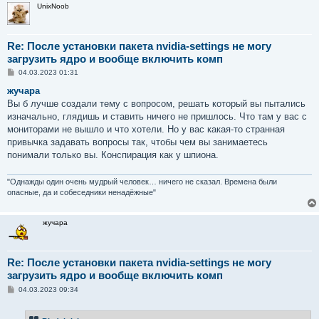
UnixNoob
Re: После установки пакета nvidia-settings не могу
загрузить ядро и вообще включить комп
С
04.03.2023 01:31
о
о
жучара
б
Вы б лучше создали тему с вопросом, решать который вы пытались
щ
е
изначально, глядишь и ставить ничего не пришлось. Что там у вас с
н
мониторами не вышло и что хотели. Но у вас какая-то странная
и
е
привычка задавать вопросы так, чтобы чем вы занимаетесь
понимали только вы. Конспирация как у шпиона.
"Однажды один очень мудрый человек… ничего не сказал. Времена были
опасные, да и собеседники ненадёжные"
жучара
Re: После установки пакета nvidia-settings не могу
загрузить ядро и вообще включить комп
С
04.03.2023 09:34
о
о
б