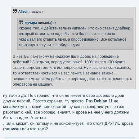
о
о
б
Aliech
писал:
↑
щ
е
н
жучара
писал(а):
↑
и
е
скорее, так. Я действительно удивлён, что оно ставит драйвер,
который ставить не надо бы, тем более, что я не явно
указывал его ставить явно, а опосредованно. Всё остальное
притянуто за уши. Не обидно даже.
Э нет. Вы пакетному менеджеру дали добро на проведение
действий? А ведь он, перед установкой, 100% писал ЧТО будет
ставить акромя того, что вы попросили. Ну и, если вы согласились,
то и ответственность вся на вас лежит. Незнание законо...
незнание механизма работы не перекладывает ответственность с
оператора на машину.
ну так-то да. Но странно, что он не имеет в своё арсенале дров
других версий. Просто странно. Ну просто. Раз
Debian 11
не
конфликтует с моей видеокартой- ну как не конфликтует- он же
работает с ней, всё хорошо, значит, и дрова на неё у него должны
быть по идее. А их нет.
...или, может, он потому и не конфликтует, что стоят ДРУГИЕ дрова
(
nouveau
или что там)?