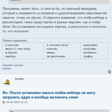
Программа, может быть, и смогла бы, но пакетный менеджер,
который и занимается установкой и удовлетворением зависимостей
пакетов, этому не обучен. И обратите внимание, что nvidia-settings в
репозиториях также представлен в разных версиях, как и nvidia-
driver. Вы установили последнюю версию, в результате и получили
то, что получили.
Пишите правильно:
в консол
и
в течени
е
(часа)
приемл
е
мо
вк
у́пе
(с чем-либо)
нович
о
к
пробле
м
а
в о
бщем
ню
анс
проб
о
вать
в
оо
бще
п
о у
молчанию
тра
ф
ик
Спасибо сказали:
жучара
жучара
Re: После установки пакета nvidia-settings не могу
загрузить ядро и вообще включить комп
С
03.03.2023 21:15
о
о
б