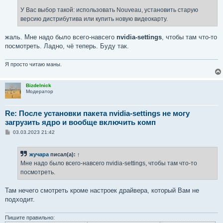
У Вас выбор такой: использовать Nouveau, установить старую
версию дистрибутива или купить новую видеокарту.
жаль. Мне надо было всего-навсего
nvidia-settings
, чтобы там что-то
посмотреть. Ладно, чё теперь. Буду так.
Я просто читаю маны.
Bizdelnick
Модератор
Re: После установки пакета nvidia-settings не могу
загрузить ядро и вообще включить комп
С
03.03.2023 21:42
о
о
б
жучара
писал(а):
↑
щ
е
Мне надо было всего-навсего nvidia-settings, чтобы там что-то
н
посмотреть.
и
е
Там нечего смотреть кроме настроек драйвера, который Вам не
подходит.
Пишите правильно: