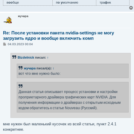
в
оо
бще
п
о у
молчанию
тра
ф
ик
жучара
Re: После установки пакета nvidia-settings не могу
загрузить ядро и вообще включить комп
С
04.03.2023 00:04
о
о
б
Bizdelnick
писал:
↑
щ
е
н
жучара
писал(а):
↑
и
е
вот что мне нужно было:
Данная статья описывает процесс установки и настройки
проприетарного драйвера графических карт NVIDIA. Для
получения информации о драйверах с открытым исходным
кодом обратитесь к статье Nouveau (Русский).
мне нужен был маленький кусочек из всей статьи, пункт 2.4.1
конкретнее.