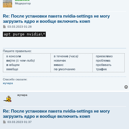
Модератор
Re: После установки пакета nvidia-settings не могу
загрузить ядро и вообще включить комп
С
03.03.2023 01:28
о
о
apt purge nvidia\*
б
щ
е
н
и
Пишите правильно:
е
в консол
и
в течени
е
(часа)
приемл
е
мо
вк
у́пе
(с чем-либо)
нович
о
к
пробле
м
а
в о
бщем
ню
анс
проб
о
вать
в
оо
бще
п
о у
молчанию
тра
ф
ик
Спасибо сказали:
жучара
жучара
Re: После установки пакета nvidia-settings не могу
загрузить ядро и вообще включить комп
С
03.03.2023 01:37
о
о