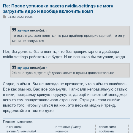
Re: После установки пакета nvidia-settings не могу
загрузить ядро и вообще включить комп
С
04.03.2023 19:34
о
о
б
жучара
писал(а):
↑
щ
е
то есть я должен понять, что раз драйвер проприетарный, то он у
н
меня не получится.
и
е
Нет, Вы должны были понять, что без проприетарного драйвера
nvidia-settings работать не будет. И не возникло бы ситуации, когда
жучара
писал(а):
↑
Жил не тужил, тут ещё дрова какие-о нужны дополнительно
Ладно, о чём я. Вы же никогда не признаете, что в чём-то ошиблись.
Всё как обычно, Вас все обманули. Написали неправильную статью
в вики, программу кривую подсунули, да ещё и пакетный менеджер
чего-то там понаустанавливал странного. Отрицать свои ошибки
вместо того, чтобы учиться на них, это весьма модный тренд,
продолжайте в том же духе.
Пишите правильно:
в консол
и
в течени
е
(часа)
приемл
е
мо
вк
у́пе
(с чем-либо)
нович
о
к
пробле
м
а