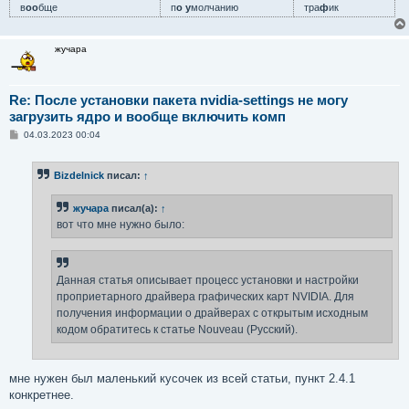
в
оо
бще
п
о у
молчанию
тра
ф
ик
жучара
Re: После установки пакета nvidia-settings не могу
загрузить ядро и вообще включить комп
С
04.03.2023 00:04
о
о
б
Bizdelnick
писал:
↑
щ
е
н
жучара
писал(а):
↑
и
е
вот что мне нужно было:
Данная статья описывает процесс установки и настройки
проприетарного драйвера графических карт NVIDIA. Для
получения информации о драйверах с открытым исходным
кодом обратитесь к статье Nouveau (Русский).
мне нужен был маленький кусочек из всей статьи, пункт 2.4.1
конкретнее.