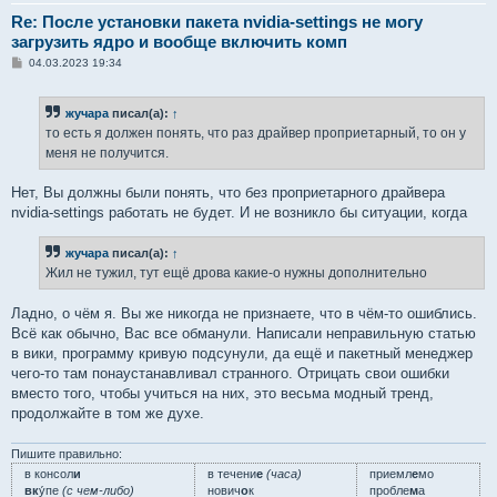
Re: После установки пакета nvidia-settings не могу
загрузить ядро и вообще включить комп
С
04.03.2023 19:34
о
о
б
жучара
писал(а):
↑
щ
е
то есть я должен понять, что раз драйвер проприетарный, то он у
н
меня не получится.
и
е
Нет, Вы должны были понять, что без проприетарного драйвера
nvidia-settings работать не будет. И не возникло бы ситуации, когда
жучара
писал(а):
↑
Жил не тужил, тут ещё дрова какие-о нужны дополнительно
Ладно, о чём я. Вы же никогда не признаете, что в чём-то ошиблись.
Всё как обычно, Вас все обманули. Написали неправильную статью
в вики, программу кривую подсунули, да ещё и пакетный менеджер
чего-то там понаустанавливал странного. Отрицать свои ошибки
вместо того, чтобы учиться на них, это весьма модный тренд,
продолжайте в том же духе.
Пишите правильно:
в консол
и
в течени
е
(часа)
приемл
е
мо
вк
у́пе
(с чем-либо)
нович
о
к
пробле
м
а