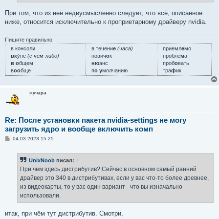
и
е
При том, что из неё недвусмысленно следует, что всё, описанное
ниже, относится исключительно к проприетарному драйверу nvidia.
Пишите правильно:
в консол
и
в течени
е
(часа)
приемл
е
мо
вк
у́пе
(с чем-либо)
нович
о
к
пробле
м
а
в о
бщем
ню
анс
проб
о
вать
в
оо
бще
п
о у
молчанию
тра
ф
ик
жучара
Re: После установки пакета nvidia-settings не могу
загрузить ядро и вообще включить комп
С
04.03.2023 15:25
о
о
б
UnixNoob
писал:
↑
щ
е
При чем здесь дистрибутив? Сейчас в основном самый ранний
н
драйвер это 340 в дистрибутивах, если у вас что-то более древнее,
и
е
из видеокарты, то у вас один вариант - что вы изначально
использовали.
итак, при чём тут дистрибутив. Смотри,