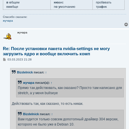
в о
бщем
ню
анс
проб
о
вать
в
оо
бще
п
о у
молчанию
тра
ф
ик
Спасибо сказали:
жучара
жучара
Re: После установки пакета nvidia-settings не могу
загрузить ядро и вообще включить комп
С
03.03.2023 21:28
о
о
б
Bizdelnick
писал:
↑
щ
е
н
жучара
писал(а):
↑
и
е
Прямо так действовать, как сказано? Просто там написано для
stretch, а у меня bullseye
Действовать так, как сказано, то есть никак.
Bizdelnick
писал:
↑
Вам годится только совсем допотопный драйвер 304 версии,
которого не было уже в Debian 10.