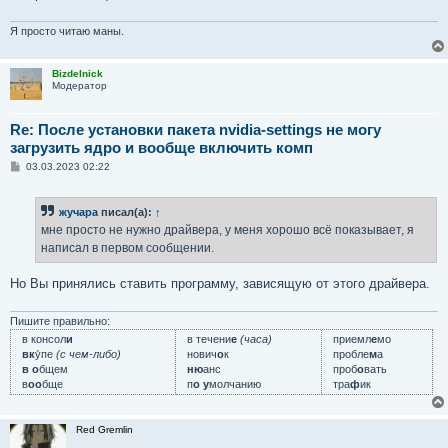
Я просто читаю маны.
Bizdelnick
Модератор
Re: После установки пакета nvidia-settings не могу
загрузить ядро и вообще включить комп
С
03.03.2023 02:22
о
о
б
жучара
писал(а):
↑
щ
е
мне просто не нужно драйвера, у меня хорошо всё показывает, я
н
написал в первом сообщении.
и
е
Но Вы принялись ставить программу, зависящую от этого драйвера.
Пишите правильно:
в консол
и
в течени
е
(часа)
приемл
е
мо
вк
у́пе
(с чем-либо)
нович
о
к
пробле
м
а
в о
бщем
ню
анс
проб
о
вать
в
оо
бще
п
о у
молчанию
тра
ф
ик
Red Gremlin