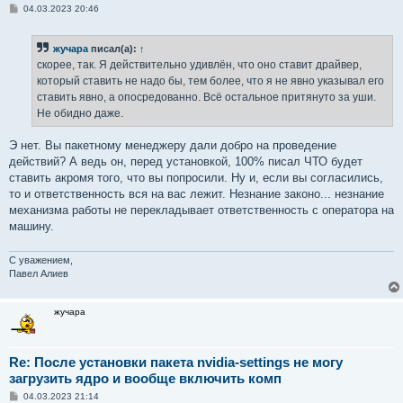
С
04.03.2023 20:46
о
о
б
жучара
писал(а):
↑
щ
е
скорее, так. Я действительно удивлён, что оно ставит драйвер,
н
который ставить не надо бы, тем более, что я не явно указывал его
и
е
ставить явно, а опосредованно. Всё остальное притянуто за уши.
Не обидно даже.
Э нет. Вы пакетному менеджеру дали добро на проведение
действий? А ведь он, перед установкой, 100% писал ЧТО будет
ставить акромя того, что вы попросили. Ну и, если вы согласились,
то и ответственность вся на вас лежит. Незнание законо... незнание
механизма работы не перекладывает ответственность с оператора на
машину.
С уважением,
Павел Алиев
жучара
Re: После установки пакета nvidia-settings не могу
загрузить ядро и вообще включить комп
С
04.03.2023 21:14