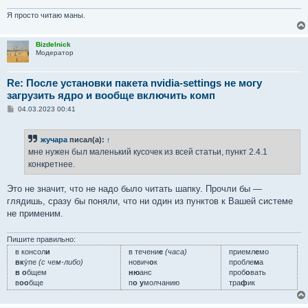
Я просто читаю маны.
Bizdelnick
Модератор
Re: После установки пакета nvidia-settings не могу
загрузить ядро и вообще включить комп
С
04.03.2023 00:41
о
о
б
жучара
писал(а):
↑
щ
е
мне нужен был маленький кусочек из всей статьи, пункт 2.4.1
н
конкретнее.
и
е
Это не значит, что не надо было читать шапку. Прочли бы —
глядишь, сразу бы поняли, что ни один из пунктов к Вашей системе
не применим.
Пишите правильно:
в консол
и
в течени
е
(часа)
приемл
е
мо
вк
у́пе
(с чем-либо)
нович
о
к
пробле
м
а
в о
бщем
ню
анс
проб
о
вать
в
оо
бще
п
о у
молчанию
тра
ф
ик