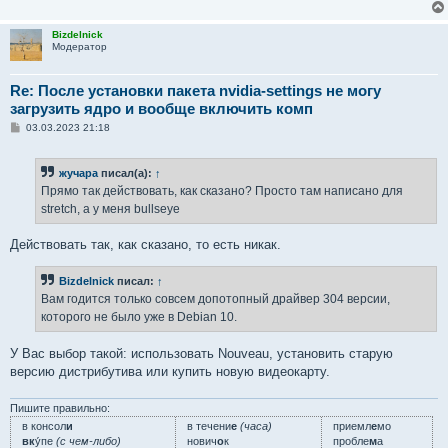
Bizdelnick
Модератор
Re: После установки пакета nvidia-settings не могу
загрузить ядро и вообще включить комп
С
03.03.2023 21:18
о
о
б
жучара
писал(а):
↑
щ
е
Прямо так действовать, как сказано? Просто там написано для
н
stretch, а у меня bullseye
и
е
Действовать так, как сказано, то есть никак.
Bizdelnick
писал:
↑
Вам годится только совсем допотопный драйвер 304 версии,
которого не было уже в Debian 10.
У Вас выбор такой: использовать Nouveau, установить старую
версию дистрибутива или купить новую видеокарту.
Пишите правильно:
в консол
и
в течени
е
(часа)
приемл
е
мо
вк
у́пе
(с чем-либо)
нович
о
к
пробле
м
а