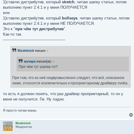
1)ставлю дистрибутив, который
stretch
, читаю шапку статьи, потом
выполняю пункт 2.4.1 и у меня ПОЛУЧАЕТСЯ
или
1)ставлю дистрибутив, который
bullseye
, читаю шапку статьи, потом
выполняю пункт 2.4.1 и у меня НЕ ПОЛУЧАЕТСЯ.
Это к "
при чём тут дистрибутив
".
Как-то так.
----------------------------------------------------
Bizdelnick
писал:
↑
жучара
писал(а):
↑
При чём тут шапка-то?
При том, что из неё недвусмысленно следует, что всё, описанное
ниже, относится исключительно к проприетарному драйверу nvidia.
то есть я должен понять, что раз драйвер проприетарный, то он у
меня не получится. Гм. Ну ладно.
Я просто читаю маны.
Bizdelnick
Модератор