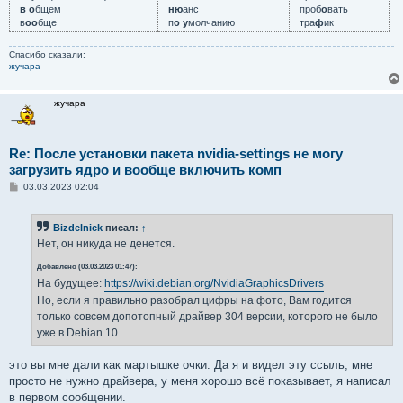
в о
бщем
ню
анс
проб
о
вать
в
оо
бще
п
о у
молчанию
тра
ф
ик
Спасибо сказали:
жучара
жучара
Re: После установки пакета nvidia-settings не могу
загрузить ядро и вообще включить комп
С
03.03.2023 02:04
о
о
б
Bizdelnick
писал:
↑
щ
е
Нет, он никуда не денется.
н
и
Добавлено (03.03.2023 01:47):
е
На будущее:
https://wiki.debian.org/NvidiaGraphicsDrivers
Но, если я правильно разобрал цифры на фото, Вам годится
только совсем допотопный драйвер 304 версии, которого не было
уже в Debian 10.
это вы мне дали как мартышке очки. Да я и видел эту ссыль, мне
просто не нужно драйвера, у меня хорошо всё показывает, я написал
в первом сообщении.