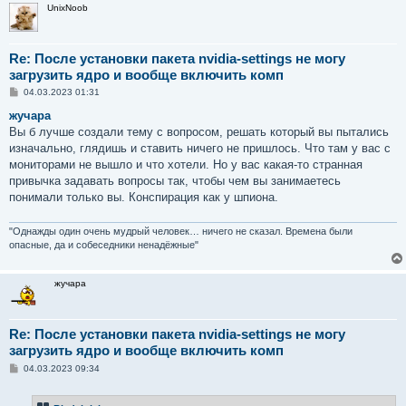
UnixNoob
Re: После установки пакета nvidia-settings не могу
загрузить ядро и вообще включить комп
С
04.03.2023 01:31
о
о
жучара
б
Вы б лучше создали тему с вопросом, решать который вы пытались
щ
е
изначально, глядишь и ставить ничего не пришлось. Что там у вас с
н
мониторами не вышло и что хотели. Но у вас какая-то странная
и
е
привычка задавать вопросы так, чтобы чем вы занимаетесь
понимали только вы. Конспирация как у шпиона.
"Однажды один очень мудрый человек… ничего не сказал. Времена были
опасные, да и собеседники ненадёжные"
жучара
Re: После установки пакета nvidia-settings не могу
загрузить ядро и вообще включить комп
С
04.03.2023 09:34
о
о
б