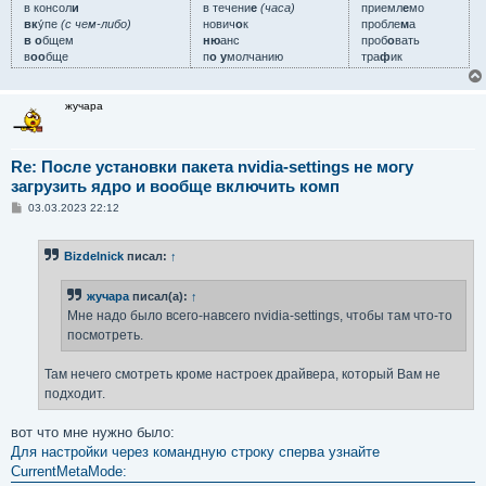
в консол
и
в течени
е
(часа)
приемл
е
мо
вк
у́пе
(с чем-либо)
нович
о
к
пробле
м
а
в о
бщем
ню
анс
проб
о
вать
в
оо
бще
п
о у
молчанию
тра
ф
ик
жучара
Re: После установки пакета nvidia-settings не могу
загрузить ядро и вообще включить комп
С
03.03.2023 22:12
о
о
б
Bizdelnick
писал:
↑
щ
е
н
жучара
писал(а):
↑
и
е
Мне надо было всего-навсего nvidia-settings, чтобы там что-то
посмотреть.
Там нечего смотреть кроме настроек драйвера, который Вам не
подходит.
вот что мне нужно было:
Для настройки через командную строку сперва узнайте
CurrentMetaMode: