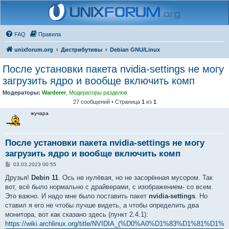
FAQ
Правила
unixforum.org
Дистрибутивы
Debian GNU/Linux
После установки пакета nvidia-settings не могу
загрузить ядро и вообще включить комп
Модераторы:
Warderer
,
Модераторы разделов
27 сообщений • Страница
1
из
1
жучара
После установки пакета nvidia-settings не могу
загрузить ядро и вообще включить комп
С
03.03.2023 00:55
о
о
Друзья!
Debin 11
. Ось не нулёвая, но не засорённая мусором. Так
б
вот, всё было нормально с драйверами, с изображением- со всем.
щ
е
Это важно. И надо мне было поставить пакет
nvidia-settings
. Но
н
ставил я его не чтобы лучше видеть, а чтобы определить два
и
е
монитора, вот как сказано здесь (пункт 2.4.1):
https://wiki.archlinux.org/title/NVIDIA_(%D0%A0%D1%83%D1%81