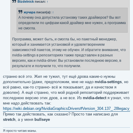
Bizdelnick
писал:
↑
щ
е
н
жучара
писал(а):
↑
и
е
А почему она допустила установку таких драйверов? Вы вот
определили по цифрам какой драйвер мне нужен, а программа
не смогла.
Программа, может быть, и смогла бы, но пакетный менеджер,
который и занимается установкой и удовлетворением
зависимостей пакетов, этому не обучен. И обратите внимание, что
nvidia-settings в репозиториях также представлен в разных
версиях, как и nvidia-driver. Вы установили последнюю версию, в
результате и получили то, что получили.
странно всё это. Жил не тужил, тут ещё дрова какие-о нужны
дополнительно (даже, предположим, мне не надо
nvidia-settings
, но
всё равно, как-то странно- всё ж показывает, да и качеством я
доволен). А ещё странно, что мой родной репозиторий поддерживает
последнюю версию этих дров, а не все. Из
nvidia-detect
я узнал, что
мне надо действовать так:
https://wiki.debian.org/NvidiaGraphicsDrivers#Version_304.137_.28legacy
Прямо так действовать, как сказано? Просто там написано для
stretch
, а у меня
bullseye
Я просто читаю маны.