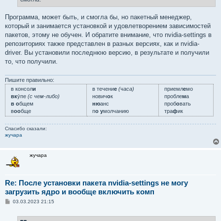
Программа, может быть, и смогла бы, но пакетный менеджер,
который и занимается установкой и удовлетворением зависимостей
пакетов, этому не обучен. И обратите внимание, что nvidia-settings в
репозиториях также представлен в разных версиях, как и nvidia-
driver. Вы установили последнюю версию, в результате и получили
то, что получили.
Пишите правильно:
в консол
и
в течени
е
(часа)
приемл
е
мо
вк
у́пе
(с чем-либо)
нович
о
к
пробле
м
а
в о
бщем
ню
анс
проб
о
вать
в
оо
бще
п
о у
молчанию
тра
ф
ик
Спасибо сказали:
жучара
жучара
Re: После установки пакета nvidia-settings не могу
загрузить ядро и вообще включить комп
С
03.03.2023 21:15
о
о
б