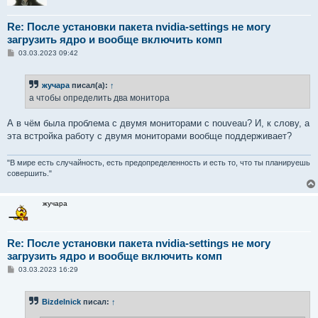
Re: После установки пакета nvidia-settings не могу
загрузить ядро и вообще включить комп
С
03.03.2023 09:42
о
о
б
жучара
писал(а):
↑
щ
е
а чтобы определить два монитора
н
и
е
А в чём была проблема с двумя мониторами с nouveau? И, к слову, а
эта встройка работу с двумя мониторами вообще поддерживает?
"В мире есть случайность, есть предопределенность и есть то, что ты планируешь
совершить."
жучара
Re: После установки пакета nvidia-settings не могу
загрузить ядро и вообще включить комп
С
03.03.2023 16:29
о
о
б
Bizdelnick
писал:
↑
щ
е