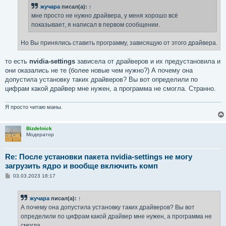
н
жучара
писал(а):
↑
и
е
мне просто не нужно драйвера, у меня хорошо всё
показывает, я написал в первом сообщении.
Но Вы принялись ставить программу, зависящую от этого драйвера.
то есть
nvidia-settings
зависела от драйверов и их предустановила и
они оказались не те (более новые чем нужно?) А почему она
допустила установку таких драйверов? Вы вот определили по
цифрам какой драйвер мне нужен, а программа не смогла. Странно.
Я просто читаю маны.
Bizdelnick
Модератор
Re: После установки пакета nvidia-settings не могу
загрузить ядро и вообще включить комп
С
03.03.2023 18:17
о
о
б
жучара
писал(а):
↑
щ
е
А почему она допустила установку таких драйверов? Вы вот
н
определили по цифрам какой драйвер мне нужен, а программа не
и
е
смогла.