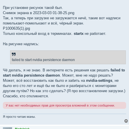
При установке рисунок такой был.
Снимок экрана в 2023-03-03 01-38-25.png
Так, а теперь при загрузке не загружается ничё, такие вот надписи
помелькают-помелькают и всё, чёрный экран.
P1000635(1).jpg
Только консольный вxод в терминалах.
startx
не работает.
На рисунке надпись:
failed to start nvidia persistence daemon
Чё делать, я не знаю. В интернете есть решения как решать
failed to
start nvidia persistence daemon
. Может, мне не надо решать?
Может, всё восстановить как было и забить на
nvidia-settings
, не
было его сто лет и ещё бы не было и разбираться с мониторами
другим путём? Но как это сделать? (Я про восстановление загрузки.)
Спасибо, кто откликнется.
У вас нет необходимых прав для просмотра вложений в этом сообщении.
Я просто читаю маны.
Bizdelnick