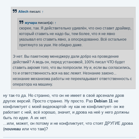
о
о
б
Aliech
писал:
↑
щ
е
н
жучара
писал(а):
↑
и
е
скорее, так. Я действительно удивлён, что оно ставит драйвер,
который ставить не надо бы, тем более, что я не явно
указывал его ставить явно, а опосредованно. Всё остальное
притянуто за уши. Не обидно даже.
Э нет. Вы пакетному менеджеру дали добро на проведение
действий? А ведь он, перед установкой, 100% писал ЧТО будет
ставить акромя того, что вы попросили. Ну и, если вы согласились,
то и ответственность вся на вас лежит. Незнание законо...
незнание механизма работы не перекладывает ответственность с
оператора на машину.
ну так-то да. Но странно, что он не имеет в своё арсенале дров
других версий. Просто странно. Ну просто. Раз
Debian 11
не
конфликтует с моей видеокартой- ну как не конфликтует- он же
работает с ней, всё хорошо, значит, и дрова на неё у него должны
быть по идее. А их нет.
...или, может, он потому и не конфликтует, что стоят ДРУГИЕ дрова
(
nouveau
или что там)?