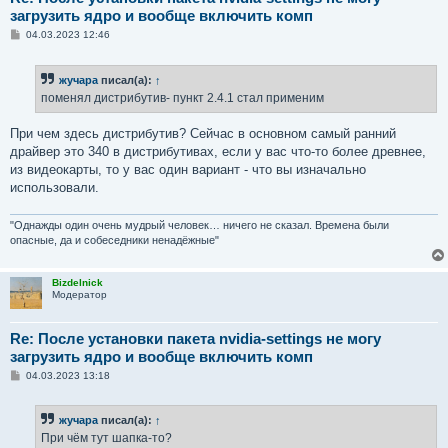
загрузить ядро и вообще включить комп
С
04.03.2023 12:46
о
о
б
жучара
писал(а):
↑
щ
е
поменял дистрибутив- пункт 2.4.1 стал применим
н
и
е
При чем здесь дистрибутив? Сейчас в основном самый ранний
драйвер это 340 в дистрибутивах, если у вас что-то более древнее,
из видеокарты, то у вас один вариант - что вы изначально
использовали.
"Однажды один очень мудрый человек… ничего не сказал. Времена были
опасные, да и собеседники ненадёжные"
Bizdelnick
Модератор
Re: После установки пакета nvidia-settings не могу
загрузить ядро и вообще включить комп
С
04.03.2023 13:18
о
о
б
жучара
писал(а):
↑
щ
е
При чём тут шапка-то?
н