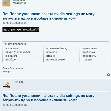
Модератор
Re: После установки пакета nvidia-settings не могу
загрузить ядро и вообще включить комп
С
03.03.2023 01:28
о
о
apt purge nvidia\*
б
щ
е
н
и
Пишите правильно:
е
в консол
и
в течени
е
(часа)
приемл
е
мо
вк
у́пе
(с чем-либо)
нович
о
к
пробле
м
а
в о
бщем
ню
анс
проб
о
вать
в
оо
бще
п
о у
молчанию
тра
ф
ик
Спасибо сказали:
жучара
жучара
Re: После установки пакета nvidia-settings не могу
загрузить ядро и вообще включить комп
С
03.03.2023 01:37
о
о