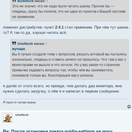
Bizdelnick
писал:
↑
щ
е
Это не значит, что не надо было читать шапку. Прочли бы —
н
глядишь, сразу бы поняли, что ни один из пунктов к Вашей системе
и
е
не применим.
поменял дистрибутив- пункт
2.4.1
стал применим. При чём тут шапка-
то? А так-то да, хорошо читать всё.
UnixNoob
писал:
↑
жучара
Вы б лучше создали тему с вопросом, решать который вы пытались
изначально, глядишь и ставить ничего не пришлось. Что там у вас с
мониторами не вышло и что хотели. Но у вас какая-то странная
привычка задавать вопросы так, чтобы чем вы занимаетесь
понимали только вы. Конспирация как у шпиона.
я далёк от этого всего, но прежде, чем делать два монитора, мне
нужно сделать загрузку, о чём я и написал в первом сообщении.
Я просто читаю маны.
UnixNoob
Re: После установки пакета nvidia-settings не могу