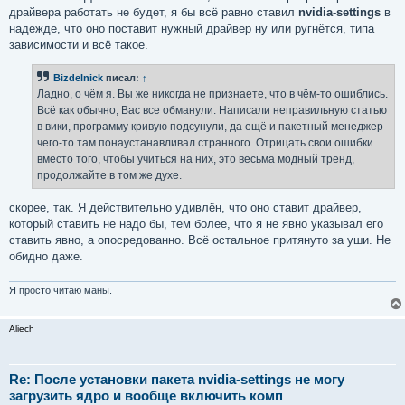
драйвера работать не будет, я бы всё равно ставил
nvidia-settings
в
надежде, что оно поставит нужный драйвер ну или ругнётся, типа
зависимости и всё такое.
Bizdelnick
писал:
↑
Ладно, о чём я. Вы же никогда не признаете, что в чём-то ошиблись.
Всё как обычно, Вас все обманули. Написали неправильную статью
в вики, программу кривую подсунули, да ещё и пакетный менеджер
чего-то там понаустанавливал странного. Отрицать свои ошибки
вместо того, чтобы учиться на них, это весьма модный тренд,
продолжайте в том же духе.
скорее, так. Я действительно удивлён, что оно ставит драйвер,
который ставить не надо бы, тем более, что я не явно указывал его
ставить явно, а опосредованно. Всё остальное притянуто за уши. Не
обидно даже.
Я просто читаю маны.
Aliech
Re: После установки пакета nvidia-settings не могу
загрузить ядро и вообще включить комп