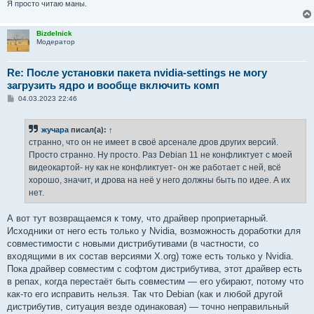
Я просто читаю маны.
Bizdelnick
Модератор
Re: После установки пакета nvidia-settings не могу
загрузить ядро и вообще включить комп
С
04.03.2023 22:46
о
о
б
жучара
писал(а):
↑
щ
е
странно, что он не имеет в своё арсенале дров других версий.
н
Просто странно. Ну просто. Раз Debian 11 не конфликтует с моей
и
е
видеокартой- ну как не конфликтует- он же работает с ней, всё
хорошо, значит, и дрова на неё у него должны быть по идее. А их
нет.
А вот тут возвращаемся к тому, что драйвер проприетарный.
Исходники от него есть только у Nvidia, возможность доработки для
совместимости с новыми дистрибутивами (в частности, со
входящими в их состав версиями X.org) тоже есть только у Nvidia.
Пока драйвер совместим с софтом дистрибутива, этот драйвер есть
в репах, когда перестаёт быть совместим — его убирают, потому что
как-то его исправить нельзя. Так что Debian (как и любой другой
дистрибутив, ситуация везде одинаковая) — точно неправильный