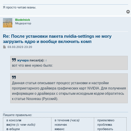
Я просто читаю маны.
Bizdelnick
Модератор
Re: После установки пакета nvidia-settings не могу
загрузить ядро и вообще включить комп
С
03.03.2023 23:20
о
о
б
жучара
писал(а):
↑
щ
е
вот что мне нужно было:
н
и
е
Данная статья описывает процесс установки и настройки
проприетарного драйвера графических карт NVIDIA. Для получения
информации о драйверах с открытым исходным кодом обратитесь
к статье Nouveau (Русский).
Пишите правильно:
в консол
и
в течени
е
(часа)
приемл
е
мо
вк
у́пе
(с чем-либо)
нович
о
к
пробле
м
а
в о
бщем
ню
анс
проб
о
вать