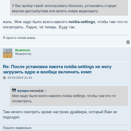
У Вас выбор такой: использовать Nouveau, установить старую
версию дистрибутива или купить новую видеокарту.
жаль. Мне надо было всего-навсего
nvidia-settings
, чтобы там что-то
посмотреть. Ладно, чё теперь. Буду так.
Я просто читаю маны.
Bizdelnick
Модератор
Re: После установки пакета nvidia-settings не могу
загрузить ядро и вообще включить комп
С
03.03.2023 21:42
о
о
б
жучара
писал(а):
↑
щ
е
Мне надо было всего-навсего nvidia-settings, чтобы там что-то
н
посмотреть.
и
е
Там нечего смотреть кроме настроек драйвера, который Вам не
подходит.
Пишите правильно: