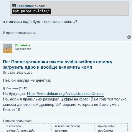
б
Bizdelnick
писал:
↑
щ
е
apt purge nvidia\*
н
и
е
а
nouveau
надо будет восстанавливать?
Я просто читаю маны.
Bizdelnick
Модератор
Re: После установки пакета nvidia-settings не могу
загрузить ядро и вообще включить комп
С
03.03.2023 01:39
о
о
Нет, он никуда не денется.
б
щ
Добавлено (01:47):
е
На будущее:
https://wiki.debian.org/NvidiaGraphicsDrivers
н
и
Но, если я правильно разобрал цифры на фото, Вам годится только
е
совсем допотопный драйвер 304 версии, которого не было уже в
Debian 10.
Пишите правильно:
в консол
и
в течени
е
(часа)
приемл
е
мо
вк
у́пе
(с чем-либо)
нович
о
к
пробле
м
а