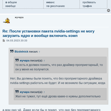
в о
бщем
ню
анс
проб
о
вать
в
оо
бще
п
о у
молчанию
тра
ф
ик
жучара
Re: После установки пакета nvidia-settings не могу
загрузить ядро и вообще включить комп
С
04.03.2023 20:33
о
о
б
Bizdelnick
писал:
↑
щ
е
н
жучара
писал(а):
↑
и
е
то есть я должен понять, что раз драйвер проприетарный, то
он у меня не получится.
Нет, Вы должны были понять, что без проприетарного драйвера
nvidia-settings работать не будет. И не возникло бы ситуации, когда
жучара
писал(а):
↑
Жил не тужил, тут ещё дрова какие-о нужны дополнительно
а вон оно чё. Даже если бы я понял, что оно без проприетарного