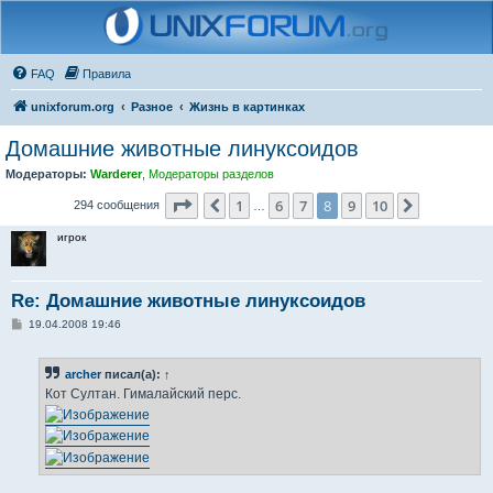
FAQ
Правила
unixforum.org
Разное
Жизнь в картинках
Домашние животные линуксоидов
Модераторы:
Warderer
,
Модераторы разделов
Страница
8
из
10
1
6
7
8
9
10
Пред.
След.
294 сообщения
…
игрок
Re: Домашние животные линуксоидов
С
19.04.2008 19:46
о
о
б
archer
писал(а):
↑
щ
е
Кот Султан. Гималайский перс.
н
и
е