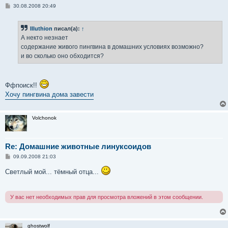
С
30.08.2008 20:49
о
о
б
Illuthion
писал(а):
↑
щ
е
А некто незнает
н
содержание живого пингвина в домашних условиях возможно?
и
е
и во сколько оно обходится?
Ффпоиск!!
Хочу пингвина дома завести
Volchonok
Re: Домашние животные линуксоидов
С
09.09.2008 21:03
о
о
Светлый мой... тёмный отца...
б
щ
е
н
У вас нет необходимых прав для просмотра вложений в этом сообщении.
и
е
ghostwolf