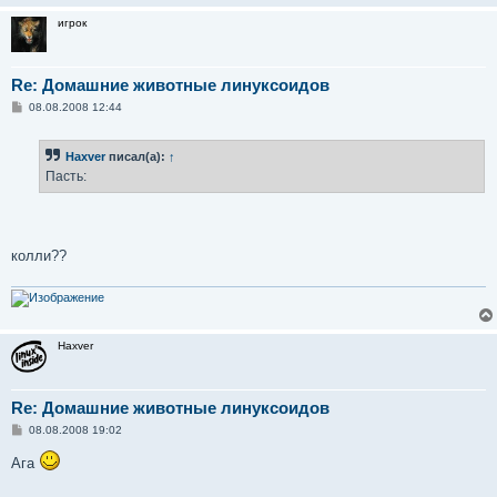
игрок
Re: Домашние животные линуксоидов
С
08.08.2008 12:44
о
о
б
Haxver
писал(а):
↑
щ
е
Пасть:
н
и
е
колли??
Haxver
Re: Домашние животные линуксоидов
С
08.08.2008 19:02
о
о
Ага
б
щ
е