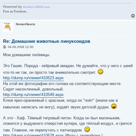
н
и
Powered by
Gentoo GNU/Linux
е
Free as Freedom...
NomenNescio
Re: Домашние животные линуксоидов
С
04.06.2008 12:30
о
о
Мои домашние любимцы.
б
щ
е
Это Гашик. Порода - зебровый амадин. Не думайте, что у него с шеей
н
что-то не так, он просто так внимательно смотрит.
и
е
http://dump.ru/viewer/410523.aspx
На этой же фотографии его голова на соответствующем месте.
Сидит нахохленный, довольный.
http://dump.ru/viewer/410549.aspx
Клюв ярко-оранжевый с красным, когда он "поёт" (иначе как в
кавычках написать не могу), издаёт звуки детской дудки.
А это - Хаф. Тёмный тигровый питон. Когда он был маленьким,
ложился у выдувного отверстия кулера, где тёплый воздух, и грелся
там. Главное, не перепутать с патчкордом.
http://dump.ru/viewer/410578.aspx
(Фото с телеофона.)