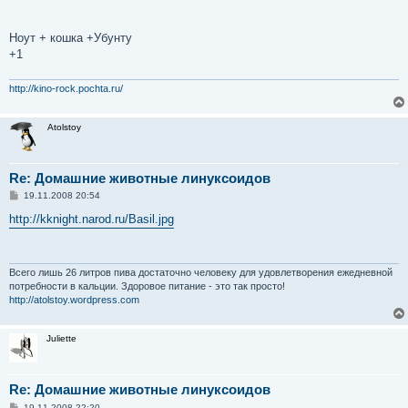
Ноут + кошка +Убунту
+1
http://kino-rock.pochta.ru/
Atolstoy
Re: Домашние животные линуксоидов
С
19.11.2008 20:54
о
о
http://kknight.narod.ru/Basil.jpg
б
щ
е
н
и
Всего лишь 26 литров пива достаточно человеку для удовлетворения ежедневной
е
потребности в кальции. Здоровое питание - это так просто!
http://atolstoy.wordpress.com
Juliette
Re: Домашние животные линуксоидов
С
19.11.2008 22:20