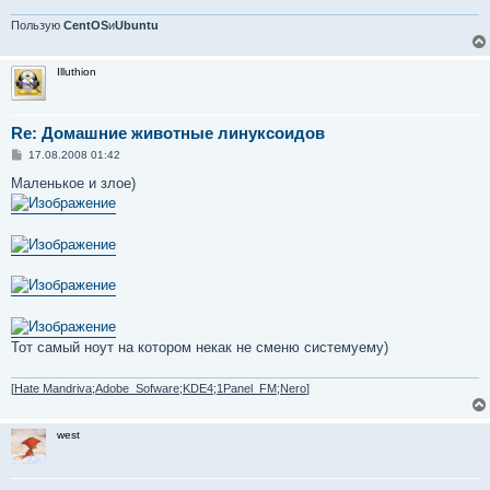
н
и
Пользую
CentOS
и
Ubuntu
е
Illuthion
Re: Домашние животные линуксоидов
С
17.08.2008 01:42
о
о
Маленькое и злое)
б
щ
е
н
и
е
Тот самый ноут на котором некак не сменю системуему)
[
Hate Mandriva;Adobe_Sofware;KDE4;1Panel_FM;Nero
]
west