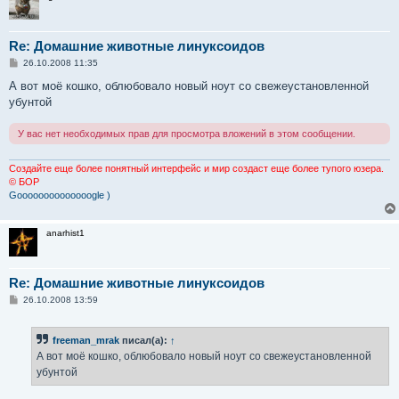
Re: Домашние животные линуксоидов
С
26.10.2008 11:35
о
о
А вот моё кошко, облюбовало новый ноут со свежеустановленной
б
убунтой
щ
е
н
У вас нет необходимых прав для просмотра вложений в этом сообщении.
и
е
Создайте еще более понятный интерфейс и мир создаст еще более тупого юзера.
© БОР
Goooooooooooooogle )
anarhist1
Re: Домашние животные линуксоидов
С
26.10.2008 13:59
о
о
б
freeman_mrak
писал(а):
↑
щ
е
А вот моё кошко, облюбовало новый ноут со свежеустановленной
н
убунтой
и
е