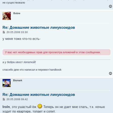
не существовало
Bobre
Re: Домашние животные линуксоидов
С
20.05.2008 03:30
о
о
у меня тоже что-то есть-
б
щ
е
н
У вас нет необходимых прав для просмотра вложений в этом сообщении.
и
е
а у бобра хвост лопаткой!
спасибо дем кто написал и перевел handbook
Bismark
Re: Домашние животные линуксоидов
С
20.05.2008 09:42
о
о
Iroln
, это ушастый ёж
Теперь он не дает мне спать, т.к. ночью
б
ходит по квартире, топает и сопит.
щ