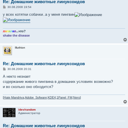
Re: Домашние животные линуксоидов
С
30.08.2008 19:54
о
о
у всех котятки собачки..а у меня пингвин
б
щ
е
н
и
л
я
л
я
л
я
л
...что?
е
shake the disease
Illuthion
Re: Домашние животные линуксоидов
С
30.08.2008 20:31
о
о
А некто незнает
б
содержание живого пингвина в домашних условиях возможно?
щ
е
и во сколько оно обходится?
н
и
е
[
Hate Mandriva;Adobe_Sofware;KDE4;1Panel_FM;Nero
]
/dev/random
Администратор
Re: Домашние животные линуксоидов