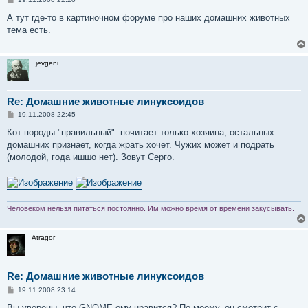
о
о
А тут где-то в картиночном форуме про наших домашних животных
б
тема есть.
щ
е
н
и
jevgeni
е
Re: Домашние животные линуксоидов
С
19.11.2008 22:45
о
о
Кот породы "правильный": почитает только хозяина, остальных
б
домашних признает, когда жрать хочет. Чужих может и подрать
щ
е
(молодой, года ишшо нет). Зовут Серго.
н
и
е
Человеком нельзя питаться постоянно. Им можно время от времени закусывать.
Atragor
Re: Домашние животные линуксоидов
С
19.11.2008 23:14
о
о
Вы уверены, что GNOME ему нравится? По-моему, он смотрит с