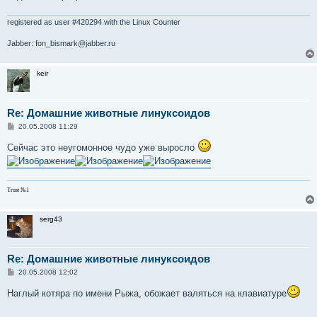
е
н
и
registered as user #420294 with the Linux Counter
е
Jabber: fon_bismark@jabber.ru
keir
Re: Домашние животные линуксоидов
С
20.05.2008 11:29
о
о
Сейчас это неугомонное чудо уже выросло
б
щ
е
н
и
Trust №1
е
serg43
Re: Домашние животные линуксоидов
С
20.05.2008 12:02
о
о
Наглый котяра по имени Рыжа, обожает валяться на клавиатуре
б
щ
е