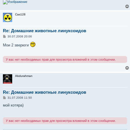
Cas128
Re: Домашние животные линуксоидов
С
30.07.2008 20:06
о
о
Мои 2 зверюги
б
щ
е
н
У вас нет необходимых прав для просмотра вложений в этом сообщении.
и
е
Abdurahman
Re: Домашние животные линуксоидов
С
31.07.2008 11:50
о
о
мой котяра)
б
щ
е
н
У вас нет необходимых прав для просмотра вложений в этом сообщении.
и
е