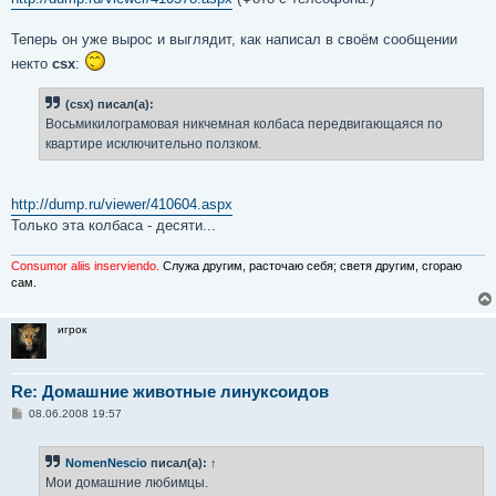
Теперь он уже вырос и выглядит, как написал в своём сообщении
некто
csx
:
(csx) писал(а):
Восьмикилограмовая никчемная колбаса передвигающаяся по
квартире исключительно ползком.
http://dump.ru/viewer/410604.aspx
Только эта колбаса - десяти...
Consumor aliis inserviendo.
Служа другим, расточаю себя; светя другим, сгораю
сам.
игрок
Re: Домашние животные линуксоидов
С
08.06.2008 19:57
о
о
б
NomenNescio
писал(а):
↑
щ
е
Мои домашние любимцы.
н