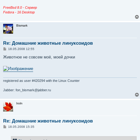
FreeBsd 8.0 - Сервер
Fedora - 16 Desktop
Bismark
Re: Домашние животные линуксоидов
С
18.05.2008 12:55
о
о
Животное не совсем моё, моей дочки
б
щ
е
н
и
е
registered as user #420294 with the Linux Counter
Jabber: fon_bismark@jabber.ru
Iroln
Re: Домашние животные линуксоидов
С
18.05.2008 15:35
о
о
б