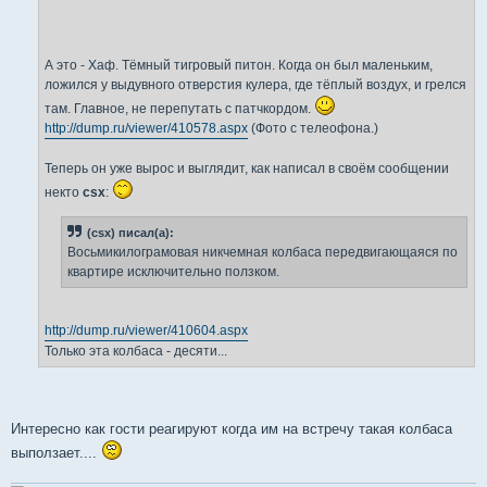
и
е
А это - Хаф. Тёмный тигровый питон. Когда он был маленьким,
ложился у выдувного отверстия кулера, где тёплый воздух, и грелся
там. Главное, не перепутать с патчкордом.
http://dump.ru/viewer/410578.aspx
(Фото с телеофона.)
Теперь он уже вырос и выглядит, как написал в своём сообщении
некто
csx
:
(csx) писал(а):
Восьмикилограмовая никчемная колбаса передвигающаяся по
квартире исключительно ползком.
http://dump.ru/viewer/410604.aspx
Только эта колбаса - десяти...
Интересно как гости реагируют когда им на встречу такая колбаса
выползает....