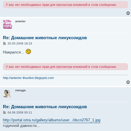
н
У вас нет необходимых прав для просмотра вложений в этом сообщении.
и
е
anterior
Re: Домашние животные линуксоидов
С
20.05.2008 18:23
о
о
Нажрался...
б
щ
е
н
У вас нет необходимых прав для просмотра вложений в этом сообщении.
и
е
http://anterior-linuxlive.blogspot.com
zveryga
Re: Домашние животные линуксоидов
С
04.06.2008 00:11
о
о
http://portal.istra.ru/gallery/albums/user.../dscn2767_1.jpg
б
годичной давности...
щ
е