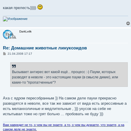
какая прелесть)))))
DarkLelik
Re: Домашние животные линуксоидов
С
21.04.2008 17:17
о
о
б
щ
е
Вызывает антирес вот какой ещё... процесс :-) Пауки, которых
н
разводят в неволе - это настоящие пауки (в смысле дикие), или
и
е
какие-то "пропатченные"?
Аха с ядром пересобранным )) На самом деле пауки прекрасно
разводятся в неволе, все так же зависит от вида есть агрессивные а
есть меланхоличные и медлительные , ))) укусов на себе не
испытывал тоже но грят больно ... пробовать не буду )))
Вам навредит не то, о чем вы не знаете, а то, о чем вы думаете, что знаете, а на
самом деле не знаете.