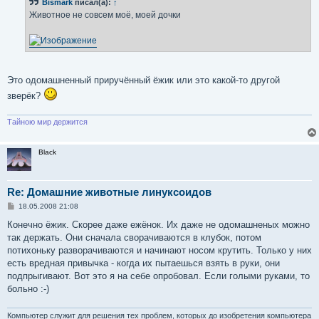
Bismark
писал(а):
↑
щ
е
Животное не совсем моё, моей дочки
н
и
е
Это одомашненный приручённый ёжик или это какой-то другой
зверёк?
Тайною мир держится
Black
Re: Домашние животные линуксоидов
С
18.05.2008 21:08
о
о
Конечно ёжик. Скорее даже ежёнок. Их даже не одомашненых можно
б
так держать. Они сначала сворачиваются в клубок, потом
щ
е
потихоньку разворачиваются и начинают носом крутить. Только у них
н
есть вредная привычка - когда их пытаешься взять в руки, они
и
е
подпрыгивают. Вот это я на себе опробовал. Если голыми руками, то
больно :-)
Компьютер служит для решения тех проблем, которых до изобретения компьютера