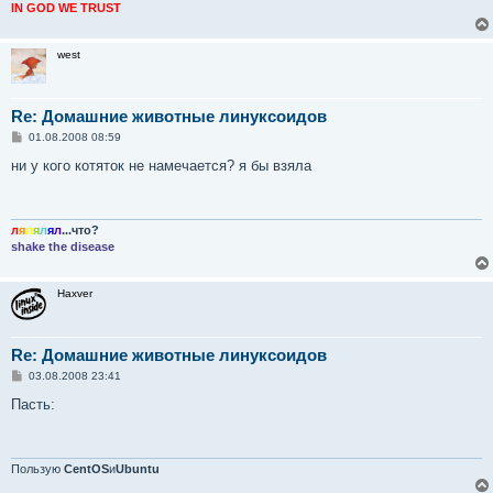
IN GOD WE TRUST
west
Re: Домашние животные линуксоидов
С
01.08.2008 08:59
о
о
ни у кого котяток не намечается? я бы взяла
б
щ
е
н
и
л
я
л
я
л
я
л
...что?
е
shake the disease
Haxver
Re: Домашние животные линуксоидов
С
03.08.2008 23:41
о
о
Пасть:
б
щ
е
н
и
Пользую
CentOS
и
Ubuntu
е