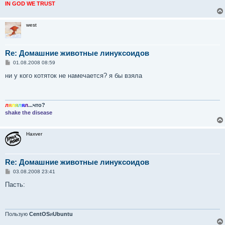
IN GOD WE TRUST
west
Re: Домашние животные линуксоидов
С
01.08.2008 08:59
о
о
ни у кого котяток не намечается? я бы взяла
б
щ
е
н
и
л
я
л
я
л
я
л
...что?
е
shake the disease
Haxver
Re: Домашние животные линуксоидов
С
03.08.2008 23:41
о
о
Пасть:
б
щ
е
н
и
Пользую
CentOS
и
Ubuntu
е