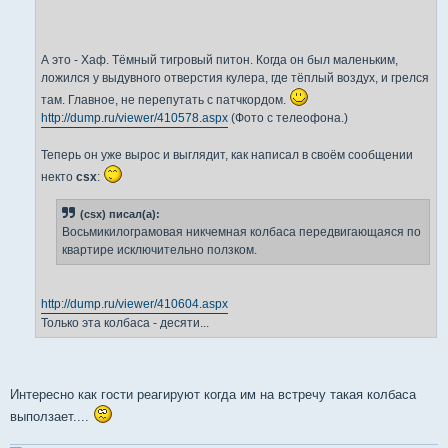
и
е
А это - Хаф. Тёмный тигровый питон. Когда он был маленьким,
ложился у выдувного отверстия кулера, где тёплый воздух, и грелся
там. Главное, не перепутать с патчкордом.
http://dump.ru/viewer/410578.aspx
(Фото с телеофона.)
Теперь он уже вырос и выглядит, как написал в своём сообщении
некто
csx
:
(csx) писал(а):
Восьмикилограмовая никчемная колбаса передвигающаяся по
квартире исключительно ползком.
http://dump.ru/viewer/410604.aspx
Только эта колбаса - десяти...
Интересно как гости реагируют когда им на встречу такая колбаса
выползает....