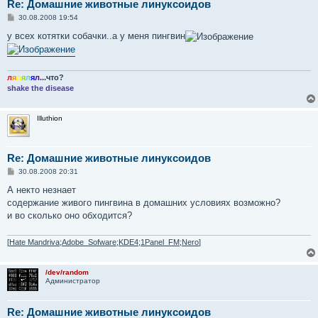
Re: Домашние животные линуксоидов
С
30.08.2008 19:54
о
о
у всех котятки собачки..а у меня пингвин
б
щ
е
н
и
л
я
л
я
л
я
л
...что?
е
shake the disease
Illuthion
Re: Домашние животные линуксоидов
С
30.08.2008 20:31
о
о
А некто незнает
б
содержание живого пингвина в домашних условиях возможно?
щ
е
и во сколько оно обходится?
н
и
е
[
Hate Mandriva;Adobe_Sofware;KDE4;1Panel_FM;Nero
]
/dev/random
Администратор
Re: Домашние животные линуксоидов