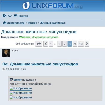
FAQ
Правила
unixforum.org
Разное
Жизнь в картинках
Домашние животные линуксоидов
Модераторы:
Warderer
,
Модераторы разделов
Страница
8
из
10
1
6
7
8
9
10
Пред.
След.
294 сообщения
…
игрок
Re: Домашние животные линуксоидов
С
19.04.2008 19:46
о
о
б
archer
писал(а):
↑
щ
е
Кот Султан. Гималайский перс.
н
и
е