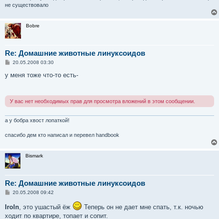
не существовало
Bobre
Re: Домашние животные линуксоидов
С
20.05.2008 03:30
о
о
у меня тоже что-то есть-
б
щ
е
н
У вас нет необходимых прав для просмотра вложений в этом сообщении.
и
е
а у бобра хвост лопаткой!
спасибо дем кто написал и перевел handbook
Bismark
Re: Домашние животные линуксоидов
С
20.05.2008 09:42
о
о
Iroln
, это ушастый ёж
Теперь он не дает мне спать, т.к. ночью
б
ходит по квартире, топает и сопит.
щ