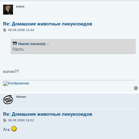
игрок
Re: Домашние животные линуксоидов
С
08.08.2008 12:44
о
о
б
Haxver
писал(а):
↑
щ
е
Пасть:
н
и
е
колли??
Haxver
Re: Домашние животные линуксоидов
С
08.08.2008 19:02
о
о
Ага
б
щ
е