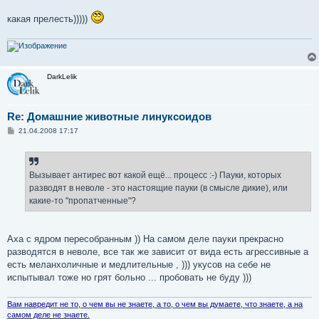
какая прелесть)))))
DarkLelik
Re: Домашние животные линуксоидов
С
21.04.2008 17:17
о
о
б
щ
е
Вызывает антирес вот какой ещё... процесс :-) Пауки, которых
н
разводят в неволе - это настоящие пауки (в смысле дикие), или
и
е
какие-то "пропатченные"?
Аха с ядром пересобранным )) На самом деле пауки прекрасно
разводятся в неволе, все так же зависит от вида есть агрессивные а
есть меланхоличные и медлительные , ))) укусов на себе не
испытывал тоже но грят больно ... пробовать не буду )))
Вам навредит не то, о чем вы не знаете, а то, о чем вы думаете, что знаете, а на
самом деле не знаете.