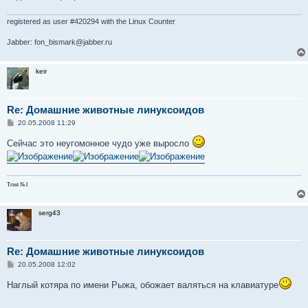
е
н
и
registered as user #420294 with the Linux Counter
е
Jabber: fon_bismark@jabber.ru
keir
Re: Домашние животные линуксоидов
С
20.05.2008 11:29
о
о
Сейчас это неугомонное чудо уже выросло
б
щ
е
н
и
Trust №1
е
serg43
Re: Домашние животные линуксоидов
С
20.05.2008 12:02
о
о
Наглый котяра по имени Рыжа, обожает валяться на клавиатуре
б
щ
е