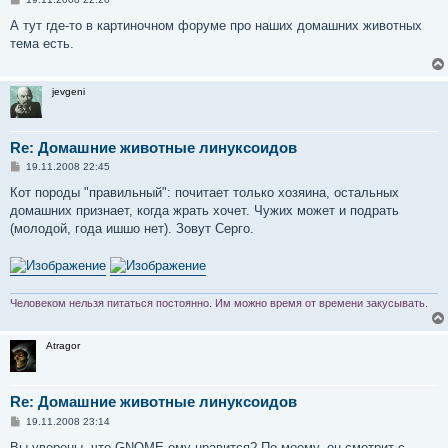
о
о
А тут где-то в картиночном форуме про наших домашних животных
б
тема есть.
щ
е
н
и
jevgeni
е
Re: Домашние животные линуксоидов
С
19.11.2008 22:45
о
о
Кот породы "правильный": почитает только хозяина, остальных
б
домашних признает, когда жрать хочет. Чужих может и подрать
щ
е
(молодой, года ишшо нет). Зовут Серго.
н
и
е
Человеком нельзя питаться постоянно. Им можно время от времени закусывать.
Atragor
Re: Домашние животные линуксоидов
С
19.11.2008 23:14
о
о
Вы уверены, что GNOME ему нравится? По-моему, он смотрит с