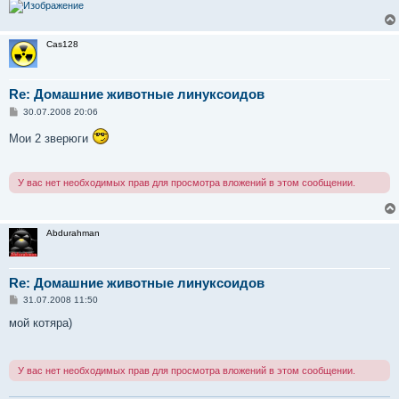
Cas128
Re: Домашние животные линуксоидов
С
30.07.2008 20:06
о
о
Мои 2 зверюги
б
щ
е
н
У вас нет необходимых прав для просмотра вложений в этом сообщении.
и
е
Abdurahman
Re: Домашние животные линуксоидов
С
31.07.2008 11:50
о
о
мой котяра)
б
щ
е
н
У вас нет необходимых прав для просмотра вложений в этом сообщении.
и
е