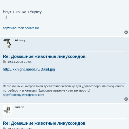
Ноут + кошка +Убунту
+1
http://kino-rock.pochta.ru/
Atolstoy
Re: Домашние животные линуксоидов
С
19.11.2008 20:54
о
о
http://kknight.narod.ru/Basil.jpg
б
щ
е
н
и
Всего лишь 26 литров пива достаточно человеку для удовлетворения ежедневной
е
потребности в кальции. Здоровое питание - это так просто!
http://atolstoy.wordpress.com
Juliette
Re: Домашние животные линуксоидов
С
19.11.2008 22:20