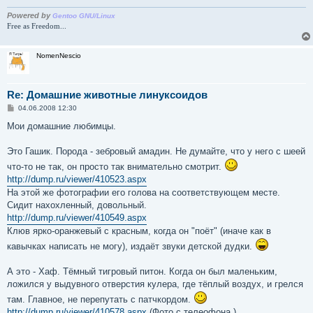
н
и
Powered by
Gentoo GNU/Linux
е
Free as Freedom...
NomenNescio
Re: Домашние животные линуксоидов
С
04.06.2008 12:30
о
о
Мои домашние любимцы.
б
щ
е
Это Гашик. Порода - зебровый амадин. Не думайте, что у него с шеей
н
что-то не так, он просто так внимательно смотрит.
и
е
http://dump.ru/viewer/410523.aspx
На этой же фотографии его голова на соответствующем месте.
Сидит нахохленный, довольный.
http://dump.ru/viewer/410549.aspx
Клюв ярко-оранжевый с красным, когда он "поёт" (иначе как в
кавычках написать не могу), издаёт звуки детской дудки.
А это - Хаф. Тёмный тигровый питон. Когда он был маленьким,
ложился у выдувного отверстия кулера, где тёплый воздух, и грелся
там. Главное, не перепутать с патчкордом.
http://dump.ru/viewer/410578.aspx
(Фото с телеофона.)