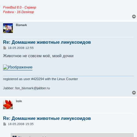
FreeBsd 8.0 - Сервер
Fedora - 16 Desktop
Bismark
Re: Домашние животные линуксоидов
С
18.05.2008 12:55
о
о
Животное не совсем моё, моей дочки
б
щ
е
н
и
е
registered as user #420294 with the Linux Counter
Jabber: fon_bismark@jabber.ru
Iroln
Re: Домашние животные линуксоидов
С
18.05.2008 15:35
о
о
б