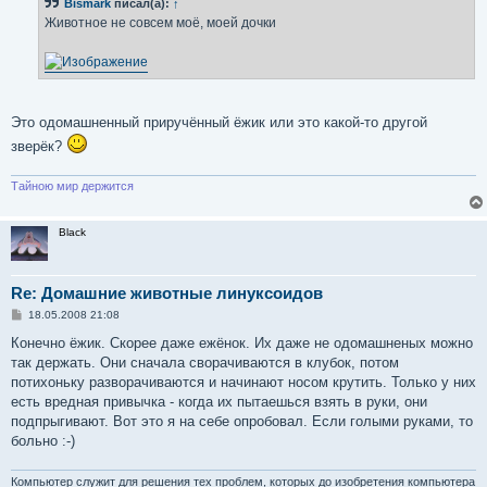
Bismark
писал(а):
↑
щ
е
Животное не совсем моё, моей дочки
н
и
е
Это одомашненный приручённый ёжик или это какой-то другой
зверёк?
Тайною мир держится
Black
Re: Домашние животные линуксоидов
С
18.05.2008 21:08
о
о
Конечно ёжик. Скорее даже ежёнок. Их даже не одомашненых можно
б
так держать. Они сначала сворачиваются в клубок, потом
щ
е
потихоньку разворачиваются и начинают носом крутить. Только у них
н
есть вредная привычка - когда их пытаешься взять в руки, они
и
е
подпрыгивают. Вот это я на себе опробовал. Если голыми руками, то
больно :-)
Компьютер служит для решения тех проблем, которых до изобретения компьютера