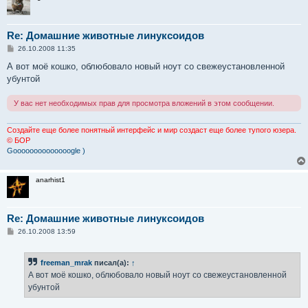
Re: Домашние животные линуксоидов
С
26.10.2008 11:35
о
о
А вот моё кошко, облюбовало новый ноут со свежеустановленной
б
убунтой
щ
е
н
У вас нет необходимых прав для просмотра вложений в этом сообщении.
и
е
Создайте еще более понятный интерфейс и мир создаст еще более тупого юзера.
© БОР
Goooooooooooooogle )
anarhist1
Re: Домашние животные линуксоидов
С
26.10.2008 13:59
о
о
б
freeman_mrak
писал(а):
↑
щ
е
А вот моё кошко, облюбовало новый ноут со свежеустановленной
н
убунтой
и
е