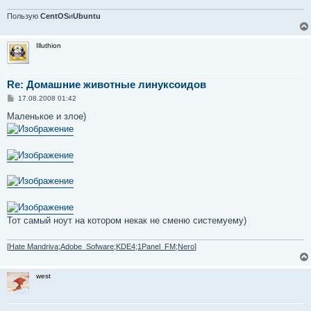
н
и
Пользую
CentOS
и
Ubuntu
е
Illuthion
Re: Домашние животные линуксоидов
С
17.08.2008 01:42
о
о
Маленькое и злое)
б
щ
е
н
и
е
Тот самый ноут на котором некак не сменю системуему)
[
Hate Mandriva;Adobe_Sofware;KDE4;1Panel_FM;Nero
]
west