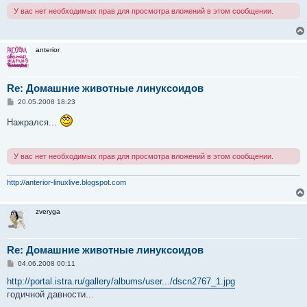
н
У вас нет необходимых прав для просмотра вложений в этом сообщении.
и
е
anterior
Re: Домашние животные линуксоидов
С
20.05.2008 18:23
о
о
Нажрался...
б
щ
е
н
У вас нет необходимых прав для просмотра вложений в этом сообщении.
и
е
http://anterior-linuxlive.blogspot.com
zveryga
Re: Домашние животные линуксоидов
С
04.06.2008 00:11
о
о
http://portal.istra.ru/gallery/albums/user.../dscn2767_1.jpg
б
годичной давности...
щ
е