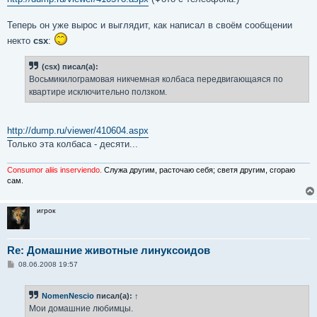
Теперь он уже вырос и выглядит, как написал в своём сообщении
некто
csx
:
(csx) писал(а):
Восьмикилограмовая никчемная колбаса передвигающаяся по
квартире исключительно ползком.
http://dump.ru/viewer/410604.aspx
Только эта колбаса - десяти...
Consumor aliis inserviendo.
Служа другим, расточаю себя; светя другим, сгораю
сам.
игрок
Re: Домашние животные линуксоидов
С
08.06.2008 19:57
о
о
б
NomenNescio
писал(а):
↑
щ
е
Мои домашние любимцы.
н