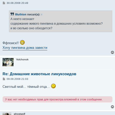
С
30.08.2008 20:49
о
о
б
Illuthion
писал(а):
↑
щ
е
А некто незнает
н
содержание живого пингвина в домашних условиях возможно?
и
е
и во сколько оно обходится?
Ффпоиск!!
Хочу пингвина дома завести
Volchonok
Re: Домашние животные линуксоидов
С
09.09.2008 21:03
о
о
Светлый мой... тёмный отца...
б
щ
е
н
У вас нет необходимых прав для просмотра вложений в этом сообщении.
и
е
ghostwolf