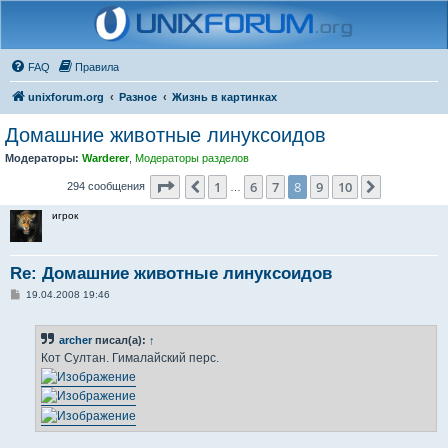
FAQ
Правила
unixforum.org
Разное
Жизнь в картинках
Домашние животные линуксоидов
Модераторы:
Warderer
,
Модераторы разделов
Страница
8
из
10
1
6
7
8
9
10
Пред.
След.
294 сообщения
…
игрок
Re: Домашние животные линуксоидов
С
19.04.2008 19:46
о
о
б
archer
писал(а):
↑
щ
е
Кот Султан. Гималайский перс.
н
и
е