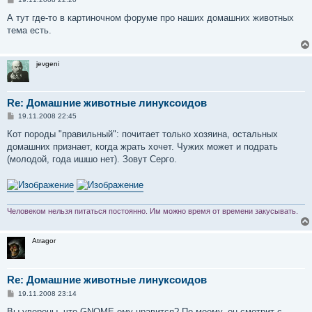
о
о
А тут где-то в картиночном форуме про наших домашних животных
б
тема есть.
щ
е
н
и
jevgeni
е
Re: Домашние животные линуксоидов
С
19.11.2008 22:45
о
о
Кот породы "правильный": почитает только хозяина, остальных
б
домашних признает, когда жрать хочет. Чужих может и подрать
щ
е
(молодой, года ишшо нет). Зовут Серго.
н
и
е
Человеком нельзя питаться постоянно. Им можно время от времени закусывать.
Atragor
Re: Домашние животные линуксоидов
С
19.11.2008 23:14
о
о
Вы уверены, что GNOME ему нравится? По-моему, он смотрит с