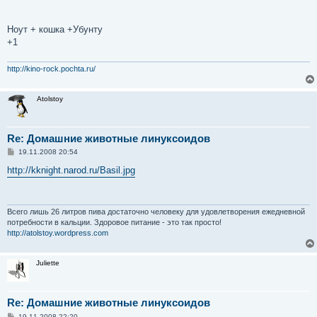
Ноут + кошка +Убунту
+1
http://kino-rock.pochta.ru/
Atolstoy
Re: Домашние животные линуксоидов
С
19.11.2008 20:54
о
о
http://kknight.narod.ru/Basil.jpg
б
щ
е
н
и
Всего лишь 26 литров пива достаточно человеку для удовлетворения ежедневной
е
потребности в кальции. Здоровое питание - это так просто!
http://atolstoy.wordpress.com
Juliette
Re: Домашние животные линуксоидов
С
19.11.2008 22:20