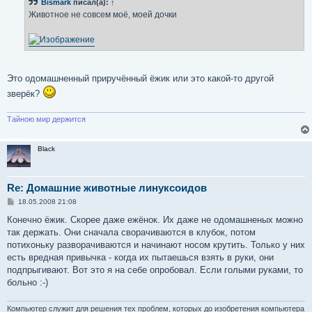
Bismark
писал(а):
↑
щ
е
Животное не совсем моё, моей дочки
н
и
е
Это одомашненный приручённый ёжик или это какой-то другой
зверёк?
Тайною мир держится
Black
Re: Домашние животные линуксоидов
С
18.05.2008 21:08
о
о
Конечно ёжик. Скорее даже ежёнок. Их даже не одомашненых можно
б
так держать. Они сначала сворачиваются в клубок, потом
щ
е
потихоньку разворачиваются и начинают носом крутить. Только у них
н
есть вредная привычка - когда их пытаешься взять в руки, они
и
е
подпрыгивают. Вот это я на себе опробовал. Если голыми руками, то
больно :-)
Компьютер служит для решения тех проблем, которых до изобретения компьютера