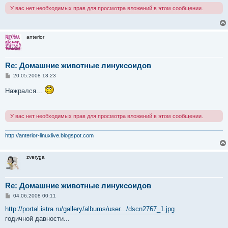
н
У вас нет необходимых прав для просмотра вложений в этом сообщении.
и
е
anterior
Re: Домашние животные линуксоидов
С
20.05.2008 18:23
о
о
Нажрался...
б
щ
е
н
У вас нет необходимых прав для просмотра вложений в этом сообщении.
и
е
http://anterior-linuxlive.blogspot.com
zveryga
Re: Домашние животные линуксоидов
С
04.06.2008 00:11
о
о
http://portal.istra.ru/gallery/albums/user.../dscn2767_1.jpg
б
годичной давности...
щ
е