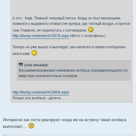
и
е
А это - Хаф. Тёмный тигровый питон. Когда он был маленьким,
ложился у выдувного отверстия кулера, где тёплый воздух, и грелся
там. Главное, не перепутать с патчкордом.
http://dump.ru/viewer/410578.aspx
(Фото с телеофона.)
Теперь он уже вырос и выглядит, как написал в своём сообщении
некто
csx
:
(csx) писал(а):
Восьмикилограмовая никчемная колбаса передвигающаяся по
квартире исключительно ползком.
http://dump.ru/viewer/410604.aspx
Только эта колбаса - десяти...
Интересно как гости реагируют когда им на встречу такая колбаса
выползает....