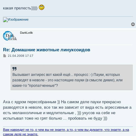
какая прелесть)))))
DarkLelik
Re: Домашние животные линуксоидов
С
21.04.2008 17:17
о
о
б
щ
е
Вызывает антирес вот какой ещё... процесс :-) Пауки, которых
н
разводят в неволе - это настоящие пауки (в смысле дикие), или
и
е
какие-то "пропатченные"?
Аха с ядром пересобранным )) На самом деле пауки прекрасно
разводятся в неволе, все так же зависит от вида есть агрессивные а
есть меланхоличные и медлительные , ))) укусов на себе не
испытывал тоже но грят больно ... пробовать не буду )))
Вам навредит не то, о чем вы не знаете, а то, о чем вы думаете, что знаете, а на
самом деле не знаете.