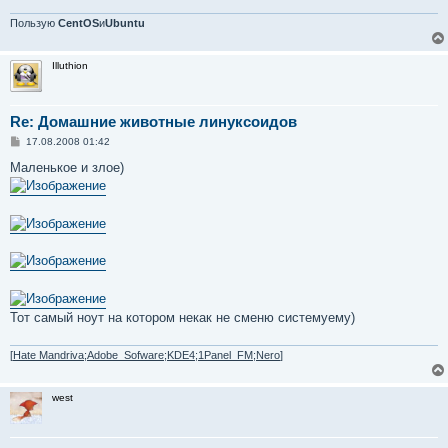
н
и
Пользую
CentOS
и
Ubuntu
е
Illuthion
Re: Домашние животные линуксоидов
С
17.08.2008 01:42
о
о
Маленькое и злое)
б
щ
е
н
и
е
Тот самый ноут на котором некак не сменю системуему)
[
Hate Mandriva;Adobe_Sofware;KDE4;1Panel_FM;Nero
]
west