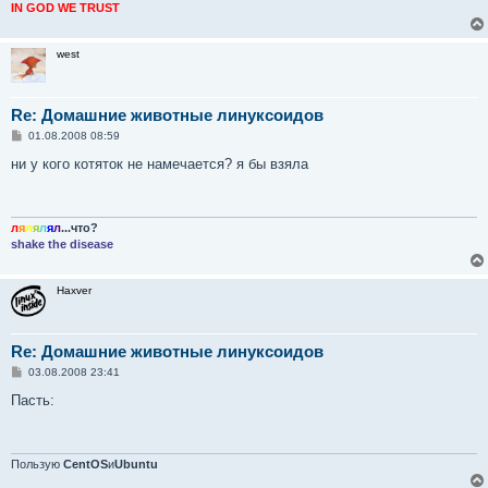
IN GOD WE TRUST
west
Re: Домашние животные линуксоидов
С
01.08.2008 08:59
о
о
ни у кого котяток не намечается? я бы взяла
б
щ
е
н
и
л
я
л
я
л
я
л
...что?
е
shake the disease
Haxver
Re: Домашние животные линуксоидов
С
03.08.2008 23:41
о
о
Пасть:
б
щ
е
н
и
Пользую
CentOS
и
Ubuntu
е