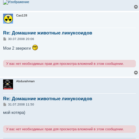
Cas128
Re: Домашние животные линуксоидов
С
30.07.2008 20:06
о
о
Мои 2 зверюги
б
щ
е
н
У вас нет необходимых прав для просмотра вложений в этом сообщении.
и
е
Abdurahman
Re: Домашние животные линуксоидов
С
31.07.2008 11:50
о
о
мой котяра)
б
щ
е
н
У вас нет необходимых прав для просмотра вложений в этом сообщении.
и
е