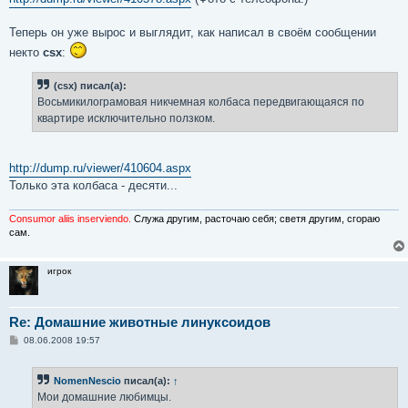
Теперь он уже вырос и выглядит, как написал в своём сообщении
некто
csx
:
(csx) писал(а):
Восьмикилограмовая никчемная колбаса передвигающаяся по
квартире исключительно ползком.
http://dump.ru/viewer/410604.aspx
Только эта колбаса - десяти...
Consumor aliis inserviendo.
Служа другим, расточаю себя; светя другим, сгораю
сам.
игрок
Re: Домашние животные линуксоидов
С
08.06.2008 19:57
о
о
б
NomenNescio
писал(а):
↑
щ
е
Мои домашние любимцы.
н