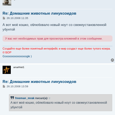
Re: Домашние животные линуксоидов
С
26.10.2008 11:35
о
о
А вот моё кошко, облюбовало новый ноут со свежеустановленной
б
убунтой
щ
е
н
У вас нет необходимых прав для просмотра вложений в этом сообщении.
и
е
Создайте еще более понятный интерфейс и мир создаст еще более тупого юзера.
© БОР
Goooooooooooooogle )
anarhist1
Re: Домашние животные линуксоидов
С
26.10.2008 13:59
о
о
б
freeman_mrak
писал(а):
↑
щ
е
А вот моё кошко, облюбовало новый ноут со свежеустановленной
н
убунтой
и
е