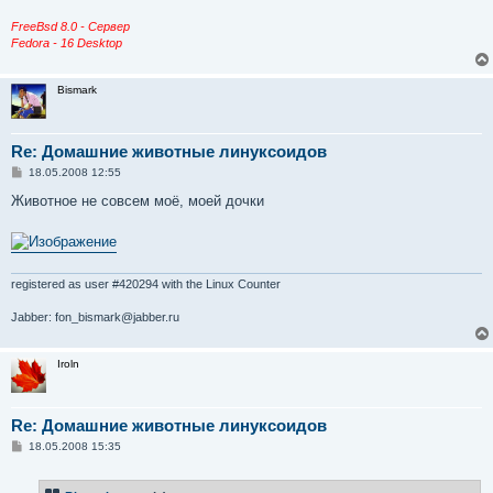
FreeBsd 8.0 - Сервер
Fedora - 16 Desktop
Bismark
Re: Домашние животные линуксоидов
С
18.05.2008 12:55
о
о
Животное не совсем моё, моей дочки
б
щ
е
н
и
е
registered as user #420294 with the Linux Counter
Jabber: fon_bismark@jabber.ru
Iroln
Re: Домашние животные линуксоидов
С
18.05.2008 15:35
о
о
б