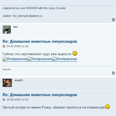
е
н
и
registered as user #420294 with the Linux Counter
е
Jabber: fon_bismark@jabber.ru
keir
Re: Домашние животные линуксоидов
С
20.05.2008 11:29
о
о
Сейчас это неугомонное чудо уже выросло
б
щ
е
н
и
Trust №1
е
serg43
Re: Домашние животные линуксоидов
С
20.05.2008 12:02
о
о
Наглый котяра по имени Рыжа, обожает валяться на клавиатуре
б
щ
е