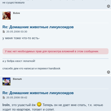
не существовало
Bobre
Re: Домашние животные линуксоидов
С
20.05.2008 03:30
о
о
у меня тоже что-то есть-
б
щ
е
н
У вас нет необходимых прав для просмотра вложений в этом сообщении.
и
е
а у бобра хвост лопаткой!
спасибо дем кто написал и перевел handbook
Bismark
Re: Домашние животные линуксоидов
С
20.05.2008 09:42
о
о
Iroln
, это ушастый ёж
Теперь он не дает мне спать, т.к. ночью
б
ходит по квартире, топает и сопит.
щ