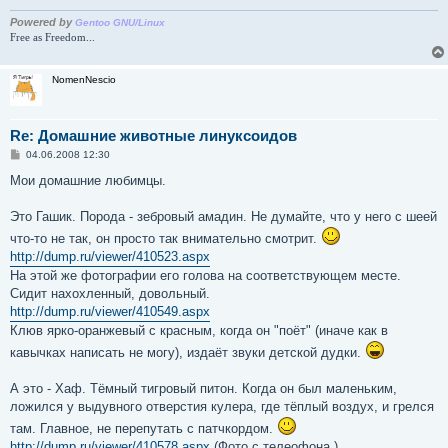
н
и
Powered by
Gentoo GNU/Linux
е
Free as Freedom...
NomenNescio
Re: Домашние животные линуксоидов
С
04.06.2008 12:30
о
о
Мои домашние любимцы.
б
щ
е
Это Гашик. Порода - зебровый амадин. Не думайте, что у него с шеей
н
что-то не так, он просто так внимательно смотрит.
и
е
http://dump.ru/viewer/410523.aspx
На этой же фотографии его голова на соответствующем месте.
Сидит нахохленный, довольный.
http://dump.ru/viewer/410549.aspx
Клюв ярко-оранжевый с красным, когда он "поёт" (иначе как в
кавычках написать не могу), издаёт звуки детской дудки.
А это - Хаф. Тёмный тигровый питон. Когда он был маленьким,
ложился у выдувного отверстия кулера, где тёплый воздух, и грелся
там. Главное, не перепутать с патчкордом.
http://dump.ru/viewer/410578.aspx
(Фото с телеофона.)