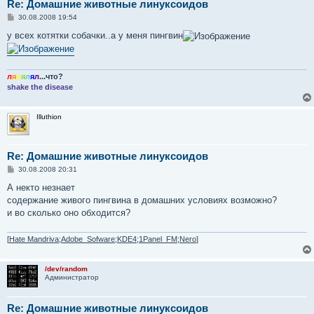
Re: Домашние животные линуксоидов
С
30.08.2008 19:54
о
о
у всех котятки собачки..а у меня пингвин
б
щ
е
н
и
л
я
л
я
л
я
л
...что?
е
shake the disease
Illuthion
Re: Домашние животные линуксоидов
С
30.08.2008 20:31
о
о
А некто незнает
б
содержание живого пингвина в домашних условиях возможно?
щ
е
и во сколько оно обходится?
н
и
е
[
Hate Mandriva;Adobe_Sofware;KDE4;1Panel_FM;Nero
]
/dev/random
Администратор
Re: Домашние животные линуксоидов