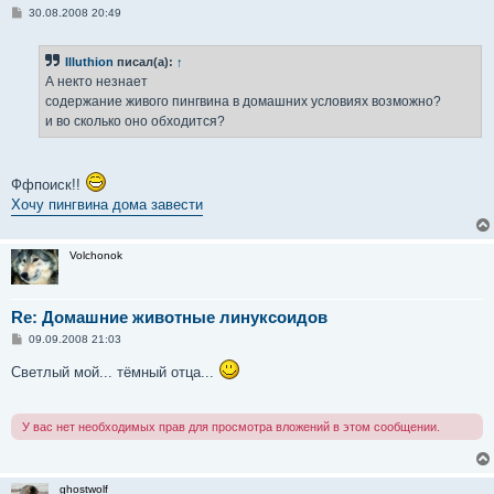
С
30.08.2008 20:49
о
о
б
Illuthion
писал(а):
↑
щ
е
А некто незнает
н
содержание живого пингвина в домашних условиях возможно?
и
е
и во сколько оно обходится?
Ффпоиск!!
Хочу пингвина дома завести
Volchonok
Re: Домашние животные линуксоидов
С
09.09.2008 21:03
о
о
Светлый мой... тёмный отца...
б
щ
е
н
У вас нет необходимых прав для просмотра вложений в этом сообщении.
и
е
ghostwolf