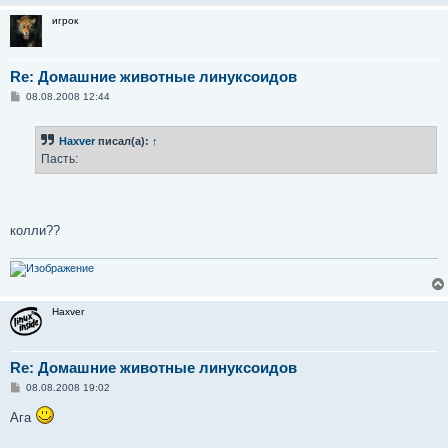
игрок
Re: Домашние животные линуксоидов
С
08.08.2008 12:44
о
о
б
Haxver
писал(а):
↑
щ
е
Пасть:
н
и
е
колли??
Haxver
Re: Домашние животные линуксоидов
С
08.08.2008 19:02
о
о
Ага
б
щ
е