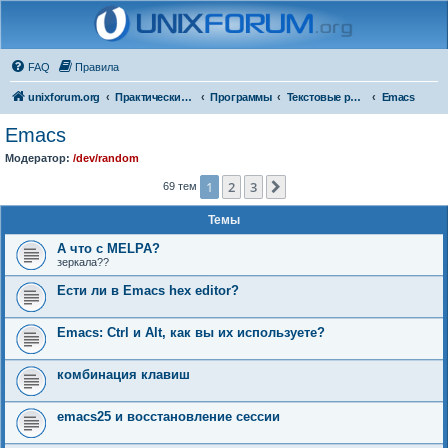
FAQ
Правила
unixforum.org
Практические вопросы
Программы
Текстовые редакторы
Emacs
Emacs
Модератор:
/dev/random
1
2
3
След.
69 тем
Темы
А что с MELPA?
зеркала??
Ести ли в Emacs hex editor?
Emacs: Ctrl и Alt, как вы их используете?
комбинация клавиш
emacs25 и восстановление сессии