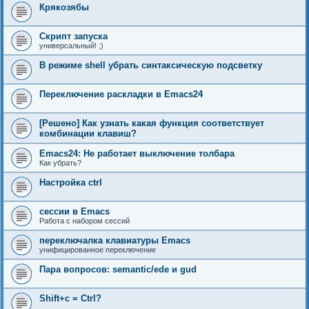
Крякозябы
Скрипт запуска
универсальный! ;)
В режиме shell убрать синтаксическую подсветку
Переключение раскладки в Emacs24
[Решено] Как узнать какая функция соответствует
комбинации клавиш?
Emacs24: Не работает выключение толбара
Как убрать?
Настройка ctrl
сессии в Emacs
Работа с набором сессий
переключалка клавиатуры Emacs
унифицированное переключение
Пара вопросов: semantic/ede и gud
Shift+c = Ctrl?