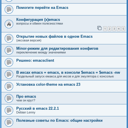
Помогите перейти на Emacs
Конфигурация (x)emacs
вопросы и обмен полезностями
1
2
3
4
5
Открытие новых файлов в одном Emacs
(иксовая версия)
Minor-режим для редактирования конфигов
переключение между значениями
Решено: emacsclient
В иксах emacs = emacs, в консоли $emacs = $emacs -nw
Раздельный запуск емакса для иксов и для эмулятора с консолью
Установка color-theme на emacs 23
Про emacs
чем он крут?
Русский в emacs 22.2.1
Debian Lenny
Полезные советы по Emacs: общие настройки