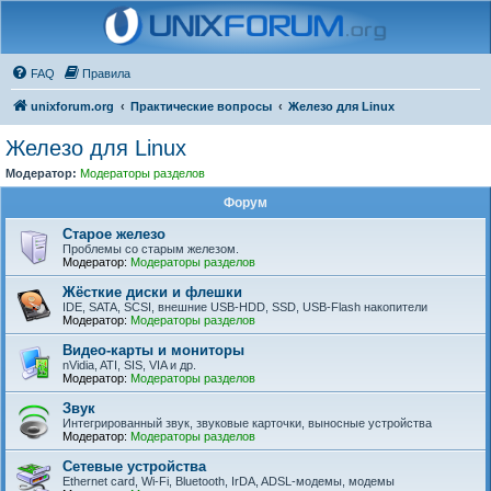
FAQ
Правила
unixforum.org
Практические вопросы
Железо для Linux
Железо для Linux
Модератор:
Модераторы разделов
Форум
Старое железо
Проблемы со старым железом.
Модератор:
Модераторы разделов
Жёсткие диски и флешки
IDE, SATA, SCSI, внешние USB-HDD, SSD, USB-Flash накопители
Модератор:
Модераторы разделов
Видео-карты и мониторы
nVidia, ATI, SIS, VIA и др.
Модератор:
Модераторы разделов
Звук
Интегрированный звук, звуковые карточки, выносные устройства
Модератор:
Модераторы разделов
Сетевые устройства
Ethernet card, Wi-Fi, Bluetooth, IrDA, ADSL-модемы, модемы