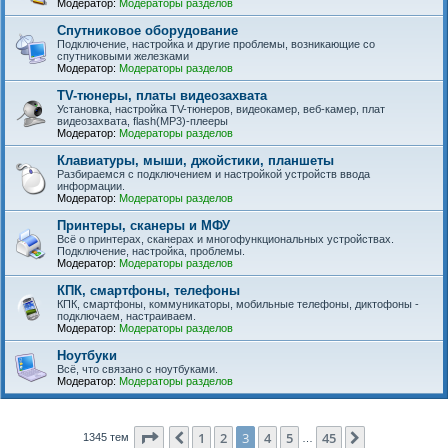
Модератор:
Модераторы разделов
Спутниковое оборудование
Подключение, настройка и другие проблемы, возникающие со
спутниковыми железками
Модератор:
Модераторы разделов
TV-тюнеры, платы видеозахвата
Установка, настройка TV-тюнеров, видеокамер, веб-камер, плат
видеозахвата, flash(MP3)-плееры
Модератор:
Модераторы разделов
Клавиатуры, мыши, джойстики, планшеты
Разбираемся с подключением и настройкой устройств ввода
информации.
Модератор:
Модераторы разделов
Принтеры, сканеры и МФУ
Всё о принтерах, сканерах и многофункциональных устройствах.
Подключение, настройка, проблемы.
Модератор:
Модераторы разделов
КПК, смартфоны, телефоны
КПК, смартфоны, коммуникаторы, мобильные телефоны, диктофоны -
подключаем, настраиваем.
Модератор:
Модераторы разделов
Ноутбуки
Всё, что связано с ноутбуками.
Модератор:
Модераторы разделов
Страница
3
из
45
1
2
3
4
5
45
Пред.
След.
1345 тем
…