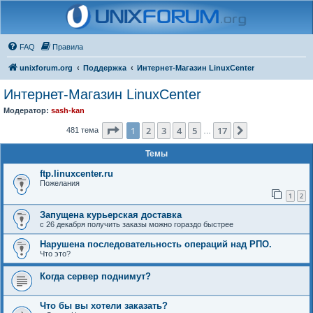
FAQ
Правила
unixforum.org
Поддержка
Интернет-Магазин LinuxCenter
Интернет-Магазин LinuxCenter
Модератор:
sash-kan
Страница
1
из
17
1
2
3
4
5
17
След.
481 тема
…
Темы
ftp.linuxcenter.ru
Пожелания
1
2
Запущена курьерская доставка
с 26 декабря получить заказы можно гораздо быстрее
Нарушена последовательность операций над РПО.
Что это?
Когда сервер поднимут?
Что бы вы хотели заказать?