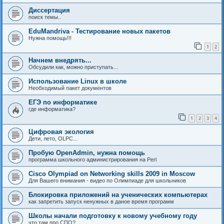
Диссертация
поиск темы..
EduMandriva - Тестирование новых пакетов
Нужна помощь!!!
1
2
Начнем внедрять...
Обсудили как, можно приступать...
Использование Linux в школе
Необходимый пакет документов
ЕГЭ по информатике
где информатика?
1
2
3
4
Цифровая экология
Дети, лето, OLPC...
Пробую OpenAdmin, нужна помощь
программа школьного администрирования на Perl
Cisco Olympiad on Networking skills 2009 in Moscow
Для Вашего внимания - видео по Олимпиаде для школьников
Блокировка приложений на ученических компьютерах
как запретить запуск ненужных в даное время программ
Школы начали подготовку к новому учебному году
что там про СПО?