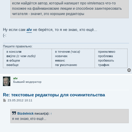
е
если найдётся автор, который напишет про vim/emacs что-то
н
похожее на файнмановские лекции и способное заинтересовать
и
е
читателя - значит, это хорошие редакторы
Ну если сам
alv
не берётся, то я не знаю, кто ещё...
(-:
Пишите правильно:
в консол
и
в течени
е
(часа)
приемл
е
мо
вк
у́пе
(с чем-либо)
нович
о
к
пробле
м
а
в о
бщем
ню
анс
проб
о
вать
в
оо
бще
п
о у
молчанию
тра
ф
ик
alv
Бывший модератор
Re: текстовые редакторы для сочинительства
С
23.05.2012 10:11
о
о
б
Bizdelnick
писал(а):
↑
щ
е
я не знаю, кто ещё...
н
и
е