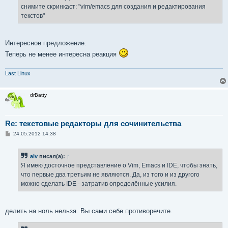
снимите скринкаст: "vim/emacs для создания и редактирования
текстов"
Интересное предложение.
Теперь не менее интересна реакция
Last Linux
drBatty
Re: текстовые редакторы для сочинительства
С
24.05.2012 14:38
о
о
б
alv
писал(а):
↑
щ
е
Я имею досточное представление о Vim, Emacs и IDE, чтобы знать,
н
что первые два третьим не являются. Да, из того и из другого
и
е
можно сделать IDE - затратив определённые усилия.
делить на ноль нельзя. Вы сами себе противоречите.