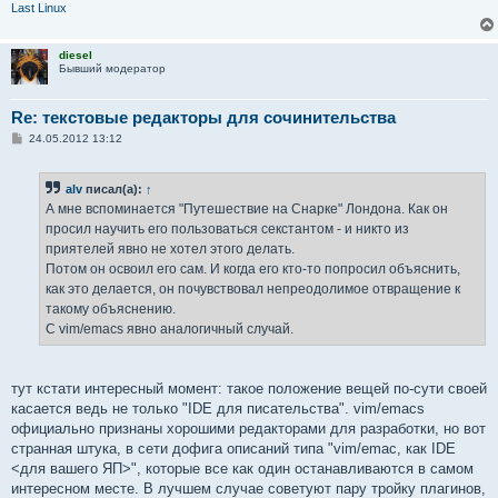
Last Linux
diesel
Бывший модератор
Re: текстовые редакторы для сочинительства
С
24.05.2012 13:12
о
о
б
alv
писал(а):
↑
щ
е
А мне вспоминается "Путешествие на Снарке" Лондона. Как он
н
просил научить его пользоваться секстантом - и никто из
и
е
приятелей явно не хотел этого делать.
Потом он освоил его сам. И когда его кто-то попросил объяснить,
как это делается, он почувствовал непреодолимое отвращение к
такому объяснению.
С vim/emacs явно аналогичный случай.
тут кстати интересный момент: такое положение вещей по-сути своей
касается ведь не только "IDE для писательства". vim/emacs
официально признаны хорошими редакторами для разработки, но вот
странная штука, в сети дофига описаний типа "vim/emac, как IDE
<для вашего ЯП>", которые все как один останавливаются в самом
интересном месте. В лучшем случае советуют пару тройку плагинов,