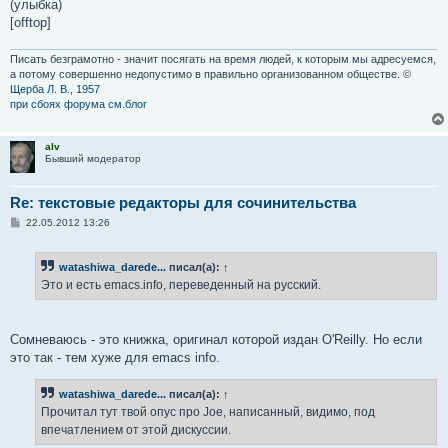
(улыбка)
[offtop]
Писать безграмотно - значит посягать на время людей, к которым мы адресуемся,
а потому совершенно недопустимо в правильно организованном обществе. ©
Щерба Л. В., 1957
при сбоях форума см.блог
alv
Бывший модератор
Re: текстовые редакторы для сочинительства
С
22.05.2012 13:26
о
о
б
watashiwa_darede...
писал(а):
↑
щ
е
Это и есть emacs.info, переведенный на русский.
н
и
е
Сомневаюсь - это книжка, оригинал которой издан O'Reilly. Но если
это так - тем хуже для emacs info.
watashiwa_darede...
писал(а):
↑
Прочитал тут твой опус про Joe, написанный, видимо, под
впечатлением от этой дискуссии.