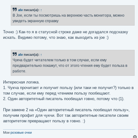
о
б
alv
писал(а):
↑
щ
е
В Joe, если ты посмотришь на верхнюю часть монитора, можно
н
увидеть экранную справку
и
е
Точно :) Как-то я в статусной строке даже не догадался подсказку
искать. Видимо потому, что знаю, как выходить из joe :)
alv
писал(а):
↑
Чукча будет читателем только в том случае, если ему
предварительно покажут, что от этого чтения ему будет польза в
работе.
Интересная логика.
1. Чукча прочитает и получит пользу (или таки не получит?) только в
том случае, если ему перед чтением пользу пообещают.
2. Один авторитетный писатель пообещал говно, потому что (1).
При замене 2 на «Один авторитетный писатель пообещал пользу»,
получим профит для чукчи. Вот так авторитетные писатели своим
авторитетом превращают пользу в говно. :)
Мои
розовые очки