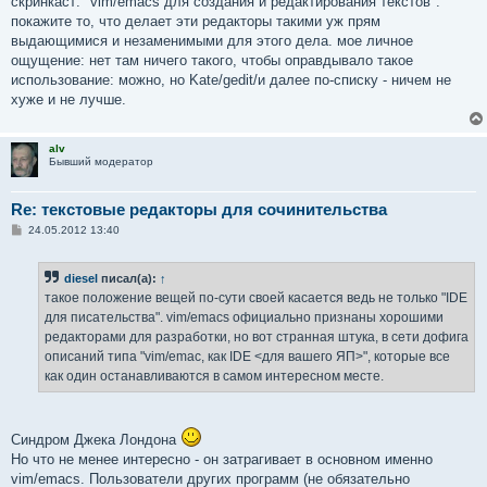
скринкаст: "vim/emacs для создания и редактирования текстов".
щ
е
покажите то, что делает эти редакторы такими уж прям
н
выдающимися и незаменимыми для этого дела. мое личное
и
е
ощущение: нет там ничего такого, чтобы оправдывало такое
использование: можно, но Kate/gedit/и далее по-списку - ничем не
хуже и не лучше.
alv
Бывший модератор
Re: текстовые редакторы для сочинительства
С
24.05.2012 13:40
о
о
б
diesel
писал(а):
↑
щ
е
такое положение вещей по-сути своей касается ведь не только "IDE
н
для писательства". vim/emacs официально признаны хорошими
и
е
редакторами для разработки, но вот странная штука, в сети дофига
описаний типа "vim/emac, как IDE <для вашего ЯП>", которые все
как один останавливаются в самом интересном месте.
Синдром Джека Лондона
Но что не менее интересно - он затрагивает в основном именно
vim/emacs. Пользователи других программ (не обязательно