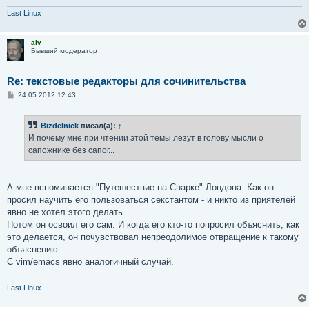
Last Linux
alv
Бывший модератор
Re: текстовые редакторы для сочинительства
С
24.05.2012 12:43
о
о
б
Bizdelnick
писал(а):
↑
щ
е
И почему мне при чтении этой темы лезут в голову мысли о
н
сапожнике без сапог...
и
е
А мне вспоминается "Путешествие на Снарке" Лондона. Как он
просил научить его пользоваться секстантом - и никто из приятелей
явно не хотел этого делать.
Потом он освоил его сам. И когда его кто-то попросил объяснить, как
это делается, он почувствовал непреодолимое отвращение к такому
объяснению.
С vim/emacs явно аналогичный случай.
Last Linux