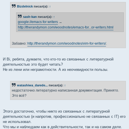
Bizdelnick
писал(а):
↑
sash-kan
писал(а):
↑
google://emacs for writers
→
http://therandymon.com/woodnotes/emacs-for...or-writers.html
Забавно:
http://therandymon.com/woodnotes/vim-for-writers/
.
И Вi, ребята, думаете, что кто-то из связанных с литературной
деятельностью это будет читать?
Не из лени или неграмотности. А из неочевидности пользы.
watashiwa_darede...
писал(а):
↑
недостаточно литературно написанная документация. Принято.
Это всё?
Этого достаточно, чтобы никто из связанных с литературной
деятельностью (и напротив, профессионально не связанных с IT) его
не использовал.
Что мы и наблюдаем как в действительности, так и на самом деле.