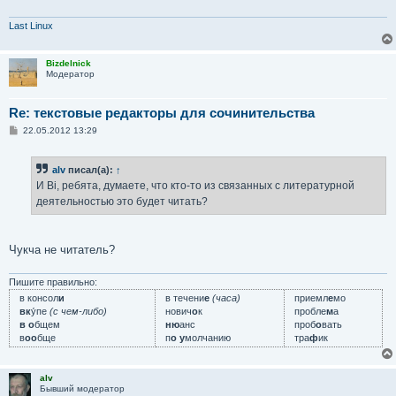
Last Linux
Bizdelnick
Модератор
Re: текстовые редакторы для сочинительства
С
22.05.2012 13:29
о
о
б
alv
писал(а):
↑
щ
е
И Вi, ребята, думаете, что кто-то из связанных с литературной
н
деятельностью это будет читать?
и
е
Чукча не читатель?
Пишите правильно:
в консол
и
в течени
е
(часа)
приемл
е
мо
вк
у́пе
(с чем-либо)
нович
о
к
пробле
м
а
в о
бщем
ню
анс
проб
о
вать
в
оо
бще
п
о у
молчанию
тра
ф
ик
alv
Бывший модератор