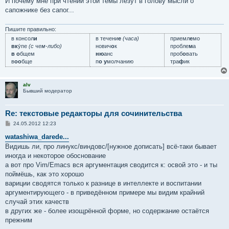
И почему мне при чтении этой темы лезут в голову мысли о
сапожнике без сапог...
Пишите правильно:
в консол
и
в течени
е
(часа)
приемл
е
мо
вк
у́пе
(с чем-либо)
нович
о
к
пробле
м
а
в о
бщем
ню
анс
проб
о
вать
в
оо
бще
п
о у
молчанию
тра
ф
ик
alv
Бывший модератор
Re: текстовые редакторы для сочинительства
С
24.05.2012 12:23
о
о
watashiwa_darede...
б
Видишь ли, про линукс/виндовс/[нужное дописать] всё-таки бывает
щ
е
иногда и некоторое обоснование
н
а вот про Vim/Emacs вся аргументация сводится к: освой это - и ты
и
е
поймёшь, как это хорошо
вариции сводятся только к разнице в интеллекте и воспитании
аргументирующего - в приведённом примере мы видим крайний
случай этих качеств
в других же - более изощрённой форме, но содержание остаётся
прежним