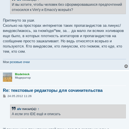
щ
е
И вы хотите, чтобы человек без сформировавшихся предпочтений
н
относился к Vim'у и Emacs'у всерьёз?
и
е
Притянуто за уши.
Сколько на просторах интернетов таких пропагандистов за линукс/
виндовс/макось, за гном/кде/*вм, за… да мало ли всяких холиваров
еще было, в которых плотность агитаторов и пропагандистов на
сообщение просто зашкаливает. Но ведь относятся всерьез и
пользуются. Кто виндовсом, кто линуксом, кто гномом, кто кде, кто
тем, кто сем.
Мои
розовые очки
Bizdelnick
Модератор
Re: текстовые редакторы для сочинительства
С
24.05.2012 11:26
о
о
б
alv
писал(а):
↑
щ
е
А если это IDE ещё и описать
н
и
е