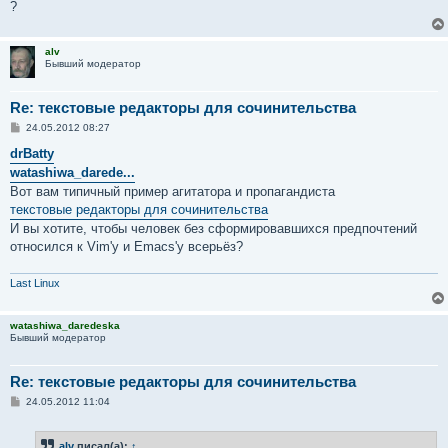
?
alv
Бывший модератор
Re: текстовые редакторы для сочинительства
С
24.05.2012 08:27
о
о
drBatty
б
watashiwa_darede...
щ
е
Вот вам типичный пример агитатора и пропагандиста
н
текстовые редакторы для сочинительства
и
е
И вы хотите, чтобы человек без сформировавшихся предпочтений
относился к Vim'у и Emacs'у всерьёз?
Last Linux
watashiwa_daredeska
Бывший модератор
Re: текстовые редакторы для сочинительства
С
24.05.2012 11:04
о
о
б
alv
писал(а):
↑