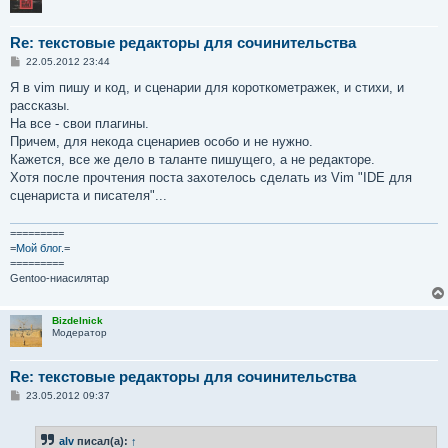
Re: текстовые редакторы для сочинительства
С
22.05.2012 23:44
о
о
Я в vim пишу и код, и сценарии для короткометражек, и стихи, и
б
рассказы.
щ
е
На все - свои плагины.
н
Причем, для некода сценариев особо и не нужно.
и
е
Кажется, все же дело в таланте пишущего, а не редакторе.
Хотя после прочтения поста захотелось сделать из Vim "IDE для
сценариста и писателя"...
=========
=
Мой блог.
=
=========
Gentoo-ниасилятар
Bizdelnick
Модератор
Re: текстовые редакторы для сочинительства
С
23.05.2012 09:37
о
о
б
alv
писал(а):
↑
щ