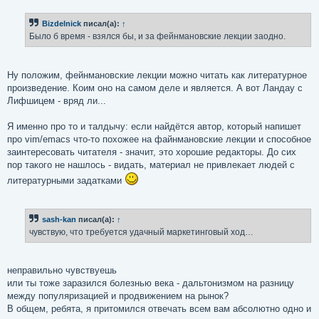
о
б
Bizdelnick
писал(а):
↑
щ
е
Было б время - взялся бы, и за фейнмановские лекции заодно.
н
и
е
Ну положим, фейнмановские лекции можно читать как литературное
произведение. Коим оно на самом деле и является. А вот Ландау с
Лифшицем - вряд ли...
Я именно про то и талдычу: если найдётся автор, который напишет
про vim/emacs что-то похожее на файнмановские лекции и способное
заинтересовать читателя - значит, это хорошие редакторы. До сих
пор такого не нашлось - видать, материал не привлекает людей с
литературными задатками
sash-kan
писал(а):
↑
чувствую, что требуется удачный маркетинговый ход…
неправильно чувствуешь
или ты тоже заразился болезнью века - дальтонизмом на разницу
между популяризацией и продвижением на рынок?
В общем, ребята, я притомился отвечать всем вам абсолютно одно и