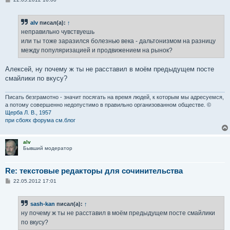
о
о
б
alv
писал(а):
↑
щ
е
неправильно чувствуешь
н
или ты тоже заразился болезнью века - дальтонизмом на разницу
и
е
между популяризацией и продвижением на рынок?
Алексей, ну почему ж ты не расставил в моём предыдущем посте
смайлики по вкусу?
Писать безграмотно - значит посягать на время людей, к которым мы адресуемся,
а потому совершенно недопустимо в правильно организованном обществе. ©
Щерба Л. В., 1957
при сбоях форума см.блог
alv
Бывший модератор
Re: текстовые редакторы для сочинительства
С
22.05.2012 17:01
о
о
б
sash-kan
писал(а):
↑
щ
е
ну почему ж ты не расставил в моём предыдущем посте смайлики
н
по вкусу?
и
е