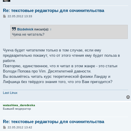
Re: текстовые редакторы для сочинительства
С
22.05.2012 13:33
о
о
б
Bizdelnick
писал(а):
↑
щ
е
Чукча не читатель?
н
и
е
Чукча будет читателем только в том случае, если ему
предварительно покажут, что от этого чтения ему будет польза в
работе.
Повторяю, единственное, что я читал в этом жанре - это статьи
Володи Попова про Vim. Десятилетней давности.
Вы возьмётесь читать курс теоретической физики Ландау и
Лифшица без твёрдого знания того, что это Вам пригодится?
Last Linux
watashiwa_daredeska
Бывший модератор
Re: текстовые редакторы для сочинительства
С
22.05.2012 13:42
о