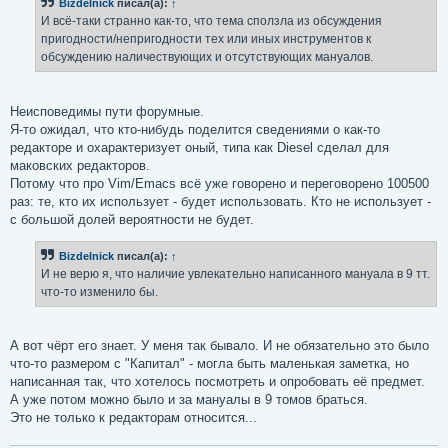
Bizdelnick
писал(а):
↑
щ
е
И всё-таки странно как-то, что тема сползла из обсуждения
н
пригодности/непригодности тех или иных инструментов к
и
е
обсуждению наличествующих и отсутствующих мануалов.
Неисповедимы пути форумные.
Я-то ожидал, что кто-нибудь поделится сведениями о как-то
редакторе и охарактеризует оный, типа как Diesel сделал для
маковских редакторов.
Потому что про Vim/Emacs всё уже говорено и переговорено 100500
раз: те, кто их использует - будет использовать. Кто не использует -
с большой долей вероятности не будет.
Bizdelnick
писал(а):
↑
И не верю я, что наличие увлекательно написанного мануала в 9 тт.
что-то изменило бы.
А вот чёрт его знает. У меня так бывало. И не обязательно это было
что-то размером с "Капитал" - могла быть маленькая заметка, но
написанная так, что хотелось посмотреть и опробовать её предмет.
А уже потом можно было и за мануалы в 9 томов браться.
Это не только к редакторам относится...