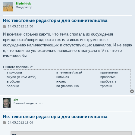
Bizdelnick
Модератор
Re: текстовые редакторы для сочинительства
С
24.05.2012 12:50
о
о
И всё-таки странно как-то, что тема сползла из обсуждения
б
пригодности/непригодности тех или иных инструментов к
щ
е
обсуждению наличествующих и отсутствующих мануалов. И не верю
н
я, что наличие увлекательно написанного мануала в 9 тт. что-то
и
е
изменило бы.
Пишите правильно:
в консол
и
в течени
е
(часа)
приемл
е
мо
вк
у́пе
(с чем-либо)
нович
о
к
пробле
м
а
в о
бщем
ню
анс
проб
о
вать
в
оо
бще
п
о у
молчанию
тра
ф
ик
alv
Бывший модератор
Re: текстовые редакторы для сочинительства
С
24.05.2012 13:09
о
о
б