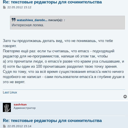
Re: текстовые редакторы для сочинительства
С
22.05.2012 15:12
о
о
б
watashiwa_darede...
писал(а):
↑
щ
е
Интересная логика.
н
и
е
Зато ты продолжаешь делать вид, что не понимаешь, что тебе
говорят.
Повторяю ещё раз: если ты считаешь, что emacs - подходящий
редактор для не-программистов, напиши об этом так, чтобы
а) это прочитали люди, о emacs'е разве что краем уха слышавшие, и
б) хотя бы один из 100 прочитавших разделил твою точку зрения.
Судя по тому, что за всё время существования emacs'а никто ничего
подобного не написал - сами пользователи emacs'а в глубине души в
это не верят.
Last Linux
sash-kan
Администратор
Re: текстовые редакторы для сочинительства
С
22.05.2012 15:14