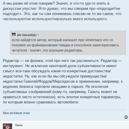
А мы разве об этом говорим? Значит, я что-то где-то опять в
дискуссии упустил. Я-то думал, что мы говорим про «подходит/не
подходит». Это, как ты сам понимаешь совсем не то же самое, что
«используют/не используют/насколько много используют».
alv
писал(а):
↑
если найдётся автор, который напишет про vim/emacs что-то
похожее на файнмановские лекции и способное заинтересовать
читателя - значит, это хорошие редакторы.
Редактор — не физика, чтоб про него так распинаться. Редактор —
инструмент. Не исключая некоторой доли субъективности имеет
смысл все-таки обсуждать какие-то конкретные достоинства/
недостатки. Ну, как если бы мы обсуждали преимущества/
недостатки Газелей/Фордов/Мерседесов в применении, например, к
ведению бизнеса торговли овощами в ларьке. Не исключая
субъективных соображений (кому-то, например, Газель может не
нравиться чисто эстетически), есть вполне конкретные параметры,
по которым можно сравнивать автомобили.
Мои
розовые очки
Yaros