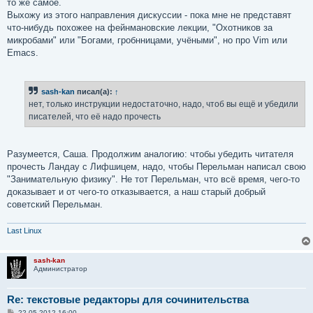
то же самое.
Выхожу из этого направления дискуссии - пока мне не представят
что-нибудь похожее на фейнмановские лекции, "Охотников за
микробами" или "Богами, гробнницами, учёными", но про Vim или
Emacs.
sash-kan
писал(а):
↑
нет, только инструкции недостаточно, надо, чтоб вы ещё и убедили
писателей, что её надо прочесть
Разумеется, Саша. Продолжим аналогию: чтобы убедить читателя
прочесть Ландау с Лифшицем, надо, чтобы Перельман написал свою
"Занимательную физику". Не тот Перельман, что всё время, чего-то
доказывает и от чего-то отказывается, а наш старый добрый
советский Перельман.
Last Linux
sash-kan
Администратор
Re: текстовые редакторы для сочинительства
С
22.05.2012 16:00