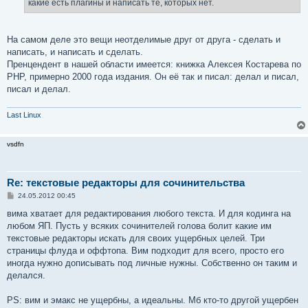
какие есть плагины и написать те, которых нет.
На самом деле это вещи неотделимые друг от друга - сделать и
написать, и написать и сделать.
Пренцендент в нашей области имеется: книжка Алексея Костарева по
PHP, примерно 2000 года издания. Он её так и писал: делал и писал,
писал и делал.
Last Linux
vsdfn
Re: текстовые редакторы для сочинительства
С
24.05.2012 00:45
о
о
вима хватает для редактирования любого текста. И для кодинга на
б
любом ЯП. Пусть у всяких сочинителей голова болит какие им
щ
е
текстовые редакторы искать для своих ущербных целей. Три
н
страницы флуда и оффтопа. Вим подходит для всего, просто его
и
е
иногда нужно дописывать под личные нужны. Собственно он таким и
делался.
PS: вим и эмакс не ущербны, а идеальны. Мб кто-то другой ущербен