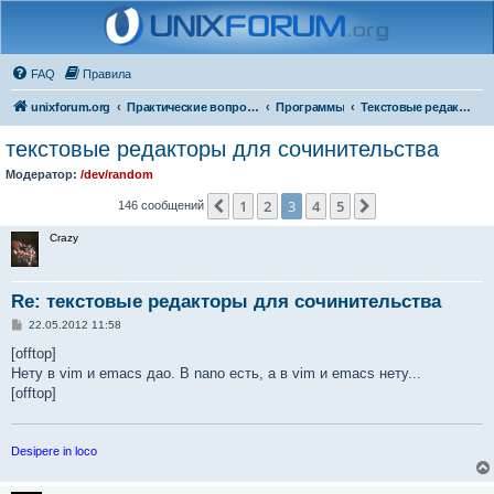
FAQ
Правила
unixforum.org
Практические вопросы
Программы
Текстовые редакторы
текстовые редакторы для сочинительства
Модератор:
/dev/random
1
2
3
4
5
Пред.
След.
146 сообщений
Crazy
Re: текстовые редакторы для сочинительства
С
22.05.2012 11:58
о
о
[offtop]
б
Нету в vim и emacs дао. В nano есть, а в vim и emacs нету...
щ
е
[offtop]
н
и
е
Desipere in loco