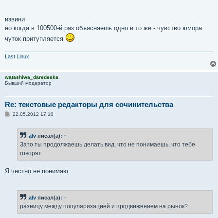
извини
но когда в 100500-й раз объясняешь одно и то же - чувство юмора
чуток притупляется
Last Linux
watashiwa_daredeska
Бывший модератор
Re: текстовые редакторы для сочинительства
С
22.05.2012 17:10
о
о
б
alv
писал(а):
↑
щ
е
Зато ты продолжаешь делать вид, что не понимаешь, что тебе
н
говорят.
и
е
Я честно не понимаю.
alv
писал(а):
↑
разницу между популяризацией и продвижением на рынок?