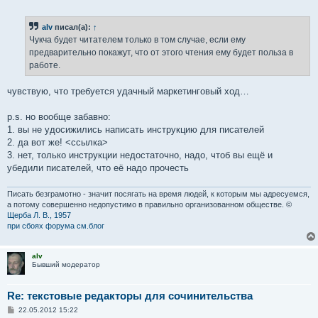
о
о
б
alv
писал(а):
↑
щ
е
Чукча будет читателем только в том случае, если ему
н
предварительно покажут, что от этого чтения ему будет польза в
и
е
работе.
чувствую, что требуется удачный маркетинговый ход…
p.s. но вообще забавно:
1. вы не удосижились написать инструкцию для писателей
2. да вот же! <ссылка>
3. нет, только инструкции недостаточно, надо, чтоб вы ещё и
убедили писателей, что её надо прочесть
Писать безграмотно - значит посягать на время людей, к которым мы адресуемся,
а потому совершенно недопустимо в правильно организованном обществе. ©
Щерба Л. В., 1957
при сбоях форума см.блог
alv
Бывший модератор
Re: текстовые редакторы для сочинительства
С
22.05.2012 15:22
о