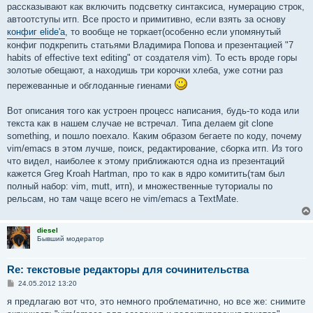
рассказывают как включить подсветку синтаксиса, нумерацию строк,
автоотступы итп. Все просто и примитивно, если взять за основу
конфиг elide'a
, то вообще не торкает(особенно если упомянутый
конфиг подкрепить статьями Владимира Попова и презентацией "7
habits of effective text editing" от создателя vim). То есть вроде горы
золотые обещают, а находишь три корочки хлеба, уже сотни раз
пережеванные и обглоданные гиенами
Вот описания того как устроен процесс написания, будь-то кода или
текста как в нашем случае не встречал. Типа делаем git clone
something, и пошло поехало. Каким образом бегаете по коду, почему
vim/emacs в этом лучше, поиск, редактирование, сборка итп. Из того
что видел, наиболее к этому приближаются одна из презентаций
кажется Greg Kroah Hartman, про то как в ядро комитить(там был
полный набор: vim, mutt, итп), и множественные туториалы по
рельсам, но там чаще всего не vim/emacs а TextMate.
diesel
Бывший модератор
Re: текстовые редакторы для сочинительства
С
24.05.2012 13:20
о
о
я предлагаю вот что, это немного проблематично, но все же: снимите
б