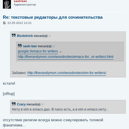
sash-kan
Администратор
Re: текстовые редакторы для сочинительства
С
22.05.2012 12:21
о
о
б
Bizdelnick
писал(а):
↑
щ
е
н
sash-kan
писал(а):
↑
и
е
google://emacs for writers
→
http://therandymon.com/woodnotes/emacs-for...or-writers.html
Забавно:
http://therandymon.com/woodnotes/vim-for-writers/
.
кстати!
[offtop]
Crazy
писал(а):
↑
Нету в vim и emacs дао. В nano есть, а в vim и emacs нету...
отсутствие религии всегда можно сэмулировать толикой
фанатизма…