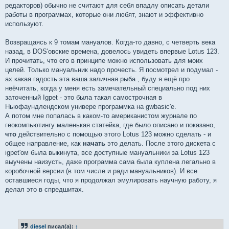
редакторов) обычно не считают для себя впадлу описать детали
работы в программах, которые они любят, знают и эффективно
используют.
Возвращаясь к 9 томам мануалов. Когда-то давно, с четверть века
назад, в DOS'овские времена, довелось увидеть впервые Lotus 123.
И прочитать, что его в принципе можно использовать для моих
целей. Только мануальник надо прочесть. Я посмотрел и подумал -
ах какая гадость эта ваша заличная рыба , буду я ещё про
неёчитать, когда у меня есть замечательный специально под них
заточенный Igpet - это была такая самострочная в
Ньюфаундлендском универе программка на gwbasic'е.
А потом мне попалась в каком-то американистом журнале по
геокомпьютингу маленькая статейка, где было описано и показано,
что
действительно с помощью этого Lotus 123 можно сделать - и
общее направление, как
начать
это делать. После этого дискета с
igpet'ом была выкинута, все доступные мануальники за Lotus 123
выучены наизусть, даже программа сама была куплена легально в
коробочной версии (в том числе и ради мануальников). И все
оставшиеся годы, что я продолжал эмулировать научную работу, я
делал это в спредшитах.
diesel
писал(а):
↑