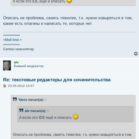
А если это IDE ещё и описать
н
и
е
Описать не проблема, сваять тяжелее, т.к. нужно ковыряться в том,
какие есть плагины и написать те, которых нет.
=========
=
Мой блог.
=
=========
Gentoo-ниасилятар
alv
Бывший модератор
Re: текстовые редакторы для сочинительства
С
23.05.2012 13:57
о
о
б
Yaros
писал(а):
↑
щ
е
н
alv
писал(а):
↑
и
е
А если это IDE ещё и описать
Описать не проблема, сваять тяжелее, т.к. нужно ковыряться в том,