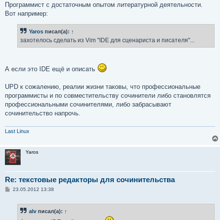
Программист с достаточным опытом литературной деятельности.
Вот например:
Yaros
писал(а):
↑
захотелось сделать из Vim "IDE для сценариста и писателя"...
А если это IDE ещё и описать
UPD к сожалению, реалии жизни таковы, что профессиональные
программисты и по совместительству сочинители либо становлятся
профессиональными сочинителями, либо забрасывают
сочинительство напрочь.
Last Linux
Yaros
Re: текстовые редакторы для сочинительства
С
23.05.2012 13:38
о
о
б
alv
писал(а):
↑
щ
е