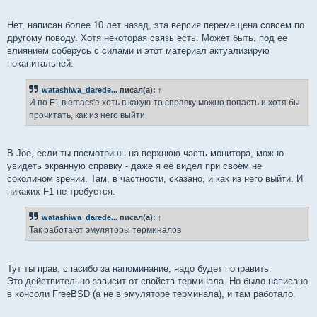
Нет, написан более 10 лет назад, эта версия перемещена совсем по
другому поводу. Хотя некоторая связь есть. Может быть, под её
влиянием соберусь с силами и этот материал актуализирую
покапитальней.
watashiwa_darede...
писал(а):
↑
И по F1 в emacs'е хоть в какую-то справку можно попасть и хотя бы
прочитать, как из него выйти
В Joe, если ты посмотришь на верхнюю часть монитора, можно
увидеть экранную справку - даже я её видел при своём не
соколином зрении. Там, в частности, сказано, и как из него выйти. И
никаких F1 не требуется.
watashiwa_darede...
писал(а):
↑
Так работают эмуляторы терминалов
Тут ты прав, спасибо за напоминание, надо будет поправить.
Это действительно зависит от свойств терминала. Но было написано
в консоли FreeBSD (а не в эмуляторе терминала), и там работало.