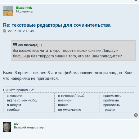
Bizdelnick
Модератор
Re: текстовые редакторы для сочинительства
С
22.05.2012 13:49
о
о
б
alv
писал(а):
↑
щ
е
Вы возьмётесь читать курс теоретической физики Ландау и
н
Лифшица без твёрдого знания того, что это Вам пригодится?
и
е
Было б время - взялся бы, и за фейнмановские лекции заодно. Зная,
что наверняка не пригодится.
Пишите правильно:
в консол
и
в течени
е
(часа)
приемл
е
мо
вк
у́пе
(с чем-либо)
нович
о
к
пробле
м
а
в о
бщем
ню
анс
проб
о
вать
в
оо
бще
п
о у
молчанию
тра
ф
ик
alv
Бывший модератор