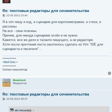
Re: текстовые редакторы для сочинительства
С
22.05.2012 23:44
о
о
Я в vim пишу и код, и сценарии для короткометражек, и стихи, и
б
рассказы.
щ
е
На все - свои плагины.
н
Причем, для некода сценариев особо и не нужно.
и
е
Кажется, все же дело в таланте пишущего, а не редакторе.
Хотя после прочтения поста захотелось сделать из Vim "IDE для
сценариста и писателя"...
=========
=
Мой блог.
=
=========
Gentoo-ниасилятар
Bizdelnick
Модератор
Re: текстовые редакторы для сочинительства
С
23.05.2012 09:37
о
о
б
alv
писал(а):
↑
щ