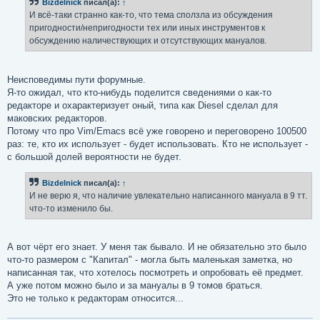
Bizdelnick
писал(а):
↑
щ
е
И всё-таки странно как-то, что тема сползла из обсуждения
н
пригодности/непригодности тех или иных инструментов к
и
е
обсуждению наличествующих и отсутствующих мануалов.
Неисповедимы пути форумные.
Я-то ожидал, что кто-нибудь поделится сведениями о как-то
редакторе и охарактеризует оный, типа как Diesel сделал для
маковских редакторов.
Потому что про Vim/Emacs всё уже говорено и переговорено 100500
раз: те, кто их использует - будет использовать. Кто не использует -
с большой долей вероятности не будет.
Bizdelnick
писал(а):
↑
И не верю я, что наличие увлекательно написанного мануала в 9 тт.
что-то изменило бы.
А вот чёрт его знает. У меня так бывало. И не обязательно это было
что-то размером с "Капитал" - могла быть маленькая заметка, но
написанная так, что хотелось посмотреть и опробовать её предмет.
А уже потом можно было и за мануалы в 9 томов браться.
Это не только к редакторам относится...