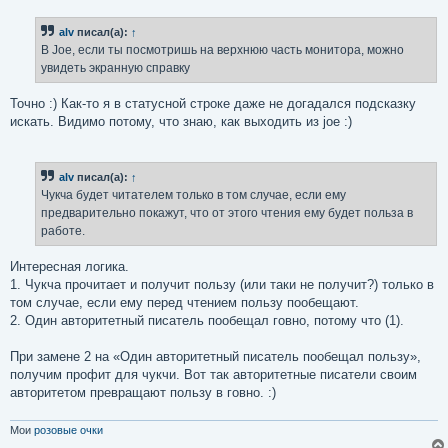
о
б
alv
писал(а):
↑
щ
е
В Joe, если ты посмотришь на верхнюю часть монитора, можно
н
увидеть экранную справку
и
е
Точно :) Как-то я в статусной строке даже не догадался подсказку
искать. Видимо потому, что знаю, как выходить из joe :)
alv
писал(а):
↑
Чукча будет читателем только в том случае, если ему
предварительно покажут, что от этого чтения ему будет польза в
работе.
Интересная логика.
1. Чукча прочитает и получит пользу (или таки не получит?) только в
том случае, если ему перед чтением пользу пообещают.
2. Один авторитетный писатель пообещал говно, потому что (1).
При замене 2 на «Один авторитетный писатель пообещал пользу»,
получим профит для чукчи. Вот так авторитетные писатели своим
авторитетом превращают пользу в говно. :)
Мои
розовые очки