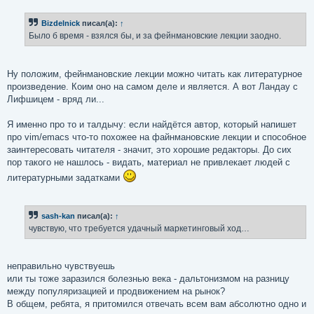
о
б
Bizdelnick
писал(а):
↑
щ
е
Было б время - взялся бы, и за фейнмановские лекции заодно.
н
и
е
Ну положим, фейнмановские лекции можно читать как литературное
произведение. Коим оно на самом деле и является. А вот Ландау с
Лифшицем - вряд ли...
Я именно про то и талдычу: если найдётся автор, который напишет
про vim/emacs что-то похожее на файнмановские лекции и способное
заинтересовать читателя - значит, это хорошие редакторы. До сих
пор такого не нашлось - видать, материал не привлекает людей с
литературными задатками
sash-kan
писал(а):
↑
чувствую, что требуется удачный маркетинговый ход…
неправильно чувствуешь
или ты тоже заразился болезнью века - дальтонизмом на разницу
между популяризацией и продвижением на рынок?
В общем, ребята, я притомился отвечать всем вам абсолютно одно и