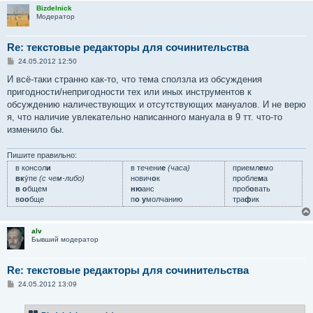
Bizdelnick
Модератор
Re: текстовые редакторы для сочинительства
С
24.05.2012 12:50
о
о
И всё-таки странно как-то, что тема сползла из обсуждения
б
пригодности/непригодности тех или иных инструментов к
щ
е
обсуждению наличествующих и отсутствующих мануалов. И не верю
н
я, что наличие увлекательно написанного мануала в 9 тт. что-то
и
е
изменило бы.
Пишите правильно:
в консол
и
в течени
е
(часа)
приемл
е
мо
вк
у́пе
(с чем-либо)
нович
о
к
пробле
м
а
в о
бщем
ню
анс
проб
о
вать
в
оо
бще
п
о у
молчанию
тра
ф
ик
alv
Бывший модератор
Re: текстовые редакторы для сочинительства
С
24.05.2012 13:09
о
о
б