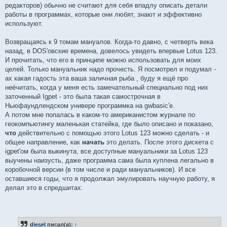
редакторов) обычно не считают для себя впадлу описать детали
работы в программах, которые они любят, знают и эффективно
используют.
Возвращаясь к 9 томам мануалов. Когда-то давно, с четверть века
назад, в DOS'овские времена, довелось увидеть впервые Lotus 123.
И прочитать, что его в принципе можно использовать для моих
целей. Только мануальник надо прочесть. Я посмотрел и подумал -
ах какая гадость эта ваша заличная рыба , буду я ещё про
неёчитать, когда у меня есть замечательный специально под них
заточенный Igpet - это была такая самострочная в
Ньюфаундлендском универе программка на gwbasic'е.
А потом мне попалась в каком-то американистом журнале по
геокомпьютингу маленькая статейка, где было описано и показано,
что
действительно с помощью этого Lotus 123 можно сделать - и
общее направление, как
начать
это делать. После этого дискета с
igpet'ом была выкинута, все доступные мануальники за Lotus 123
выучены наизусть, даже программа сама была куплена легально в
коробочной версии (в том числе и ради мануальников). И все
оставшиеся годы, что я продолжал эмулировать научную работу, я
делал это в спредшитах.
diesel
писал(а):
↑