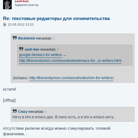
sash-kan
Администратор
Re: текстовые редакторы для сочинительства
С
22.05.2012 12:21
о
о
б
Bizdelnick
писал(а):
↑
щ
е
н
sash-kan
писал(а):
↑
и
е
google://emacs for writers
→
http://therandymon.com/woodnotes/emacs-for...or-writers.html
Забавно:
http://therandymon.com/woodnotes/vim-for-writers/
.
кстати!
[offtop]
Crazy
писал(а):
↑
Нету в vim и emacs дао. В nano есть, а в vim и emacs нету...
отсутствие религии всегда можно сэмулировать толикой
фанатизма…