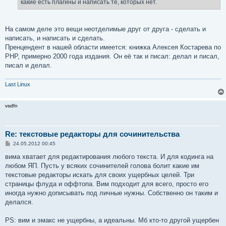
какие есть плагины и написать те, которых нет.
На самом деле это вещи неотделимые друг от друга - сделать и
написать, и написать и сделать.
Пренцендент в нашей области имеется: книжка Алексея Костарева по
PHP, примерно 2000 года издания. Он её так и писал: делал и писал,
писал и делал.
Last Linux
vsdfn
Re: текстовые редакторы для сочинительства
С
24.05.2012 00:45
о
о
вима хватает для редактирования любого текста. И для кодинга на
б
любом ЯП. Пусть у всяких сочинителей голова болит какие им
щ
е
текстовые редакторы искать для своих ущербных целей. Три
н
страницы флуда и оффтопа. Вим подходит для всего, просто его
и
е
иногда нужно дописывать под личные нужны. Собственно он таким и
делался.
PS: вим и эмакс не ущербны, а идеальны. Мб кто-то другой ущербен