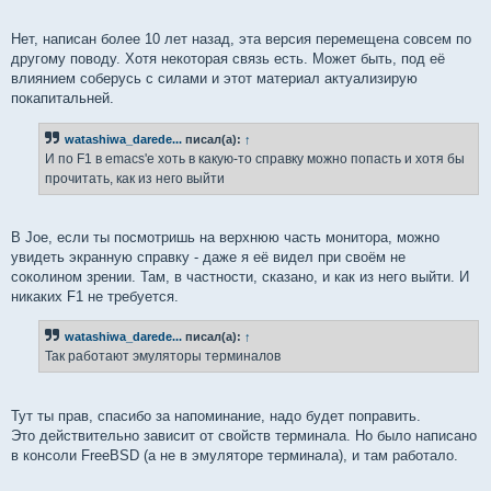
Нет, написан более 10 лет назад, эта версия перемещена совсем по
другому поводу. Хотя некоторая связь есть. Может быть, под её
влиянием соберусь с силами и этот материал актуализирую
покапитальней.
watashiwa_darede...
писал(а):
↑
И по F1 в emacs'е хоть в какую-то справку можно попасть и хотя бы
прочитать, как из него выйти
В Joe, если ты посмотришь на верхнюю часть монитора, можно
увидеть экранную справку - даже я её видел при своём не
соколином зрении. Там, в частности, сказано, и как из него выйти. И
никаких F1 не требуется.
watashiwa_darede...
писал(а):
↑
Так работают эмуляторы терминалов
Тут ты прав, спасибо за напоминание, надо будет поправить.
Это действительно зависит от свойств терминала. Но было написано
в консоли FreeBSD (а не в эмуляторе терминала), и там работало.