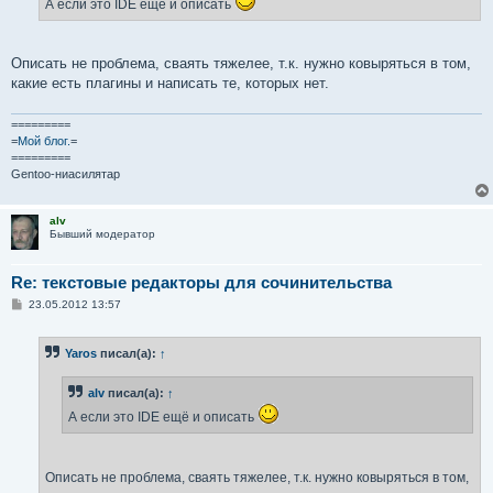
А если это IDE ещё и описать
н
и
е
Описать не проблема, сваять тяжелее, т.к. нужно ковыряться в том,
какие есть плагины и написать те, которых нет.
=========
=
Мой блог.
=
=========
Gentoo-ниасилятар
alv
Бывший модератор
Re: текстовые редакторы для сочинительства
С
23.05.2012 13:57
о
о
б
Yaros
писал(а):
↑
щ
е
н
alv
писал(а):
↑
и
е
А если это IDE ещё и описать
Описать не проблема, сваять тяжелее, т.к. нужно ковыряться в том,