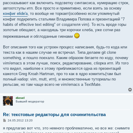
рассказывают как включить подсветку синтаксиса, нумерацию строк,
автоотступы итп. Все просто и примитивно, если взять за основу
конфиг elide'a
, то вообще не торкает(особенно если упомянутый
конфиг подкрепить статьями Владимира Попова и презентацией "7
habits of effective text editing" от создателя vim). То есть вроде горы
золотые обещают, а находишь три корочки хлеба, уже сотни раз
пережеванные и обглоданные гиенами
Вот описания того как устроен процесс написания, будь-то кода или
текста как в нашем случае не встречал. Типа делаем git clone
something, и пошло поехало. Каким образом бегаете по коду, почему
vim/emacs в этом лучше, поиск, редактирование, сборка итп. Из того
что видел, наиболее к этому приближаются одна из презентаций
кажется Greg Kroah Hartman, про то как в ядро комитить(там был
полный набор: vim, mutt, итп), и множественные туториалы по
рельсам, но там чаще всего не vim/emacs а TextMate.
diesel
Бывший модератор
Re: текстовые редакторы для сочинительства
С
24.05.2012 13:20
о
о
я предлагаю вот что, это немного проблематично, но все же: снимите
б