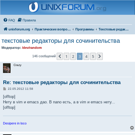
FAQ
Правила
unixforum.org
Практические вопросы
Программы
Текстовые редакторы
текстовые редакторы для сочинительства
Модератор:
/dev/random
1
2
3
4
5
Пред.
След.
146 сообщений
Crazy
Re: текстовые редакторы для сочинительства
С
22.05.2012 11:58
о
о
[offtop]
б
Нету в vim и emacs дао. В nano есть, а в vim и emacs нету...
щ
е
[offtop]
н
и
е
Desipere in loco