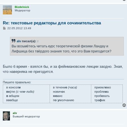
Bizdelnick
Модератор
Re: текстовые редакторы для сочинительства
С
22.05.2012 13:49
о
о
б
alv
писал(а):
↑
щ
е
Вы возьмётесь читать курс теоретической физики Ландау и
н
Лифшица без твёрдого знания того, что это Вам пригодится?
и
е
Было б время - взялся бы, и за фейнмановские лекции заодно. Зная,
что наверняка не пригодится.
Пишите правильно:
в консол
и
в течени
е
(часа)
приемл
е
мо
вк
у́пе
(с чем-либо)
нович
о
к
пробле
м
а
в о
бщем
ню
анс
проб
о
вать
в
оо
бще
п
о у
молчанию
тра
ф
ик
alv
Бывший модератор