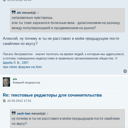
о
о
б
alv
писал(а):
↑
щ
е
неправильно чувствуешь
н
или ты тоже заразился болезнью века - дальтонизмом на разницу
и
е
между популяризацией и продвижением на рынок?
Алексей, ну почему ж ты не расставил в моём предыдущем посте
смайлики по вкусу?
Писать безграмотно - значит посягать на время людей, к которым мы адресуемся,
а потому совершенно недопустимо в правильно организованном обществе. ©
Щерба Л. В., 1957
при сбоях форума см.блог
alv
Бывший модератор
Re: текстовые редакторы для сочинительства
С
22.05.2012 17:01
о
о
б
sash-kan
писал(а):
↑
щ
е
ну почему ж ты не расставил в моём предыдущем посте смайлики
н
по вкусу?
и
е