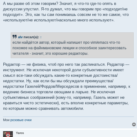
А мы разве об этом говорим? Значит, я что-то где-то опять в
дискуссии упустил. Я-то думал, что мы говорим про «подходит/не
подходит». Это, как ты сам понимаешь совсем не то же самое, что
«используют/не используют/насколько много используют».
alv
писал(а):
↑
если найдётся автор, который напишет про vim/emacs что-то
похожее на файнмановские лекции и способное заинтересовать
читателя - значит, это хорошие редакторы.
Редактор — не физика, чтоб про него так распинаться. Редактор —
инструмент. Не исключая некоторой доли субъективности имеет
смысл все-таки обсуждать какие-то конкретные достоинства/
недостатки. Ну, как если бы мы обсуждали преимущества/
недостатки Газелей/Фордов/Мерседесов в применении, например, к
ведению бизнеса торговли овощами в ларьке. Не исключая
субъективных соображений (кому-то, например, Газель может не
нравиться чисто эстетически), есть вполне конкретные параметры,
по которым можно сравнивать автомобили.
Мои
розовые очки
Yaros