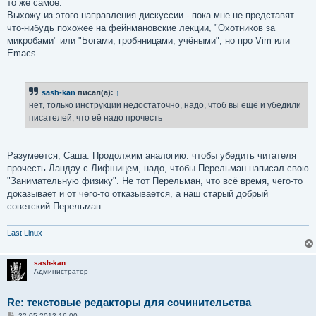
то же самое.
Выхожу из этого направления дискуссии - пока мне не представят
что-нибудь похожее на фейнмановские лекции, "Охотников за
микробами" или "Богами, гробнницами, учёными", но про Vim или
Emacs.
sash-kan
писал(а):
↑
нет, только инструкции недостаточно, надо, чтоб вы ещё и убедили
писателей, что её надо прочесть
Разумеется, Саша. Продолжим аналогию: чтобы убедить читателя
прочесть Ландау с Лифшицем, надо, чтобы Перельман написал свою
"Занимательную физику". Не тот Перельман, что всё время, чего-то
доказывает и от чего-то отказывается, а наш старый добрый
советский Перельман.
Last Linux
sash-kan
Администратор
Re: текстовые редакторы для сочинительства
С
22.05.2012 16:00