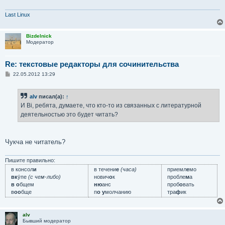
Last Linux
Bizdelnick
Модератор
Re: текстовые редакторы для сочинительства
С
22.05.2012 13:29
о
о
б
alv
писал(а):
↑
щ
е
И Вi, ребята, думаете, что кто-то из связанных с литературной
н
деятельностью это будет читать?
и
е
Чукча не читатель?
Пишите правильно:
в консол
и
в течени
е
(часа)
приемл
е
мо
вк
у́пе
(с чем-либо)
нович
о
к
пробле
м
а
в о
бщем
ню
анс
проб
о
вать
в
оо
бще
п
о у
молчанию
тра
ф
ик
alv
Бывший модератор