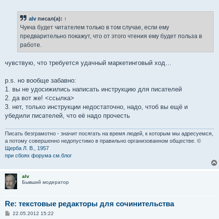
о
о
б
alv
писал(а):
↑
щ
е
Чукча будет читателем только в том случае, если ему
н
предварительно покажут, что от этого чтения ему будет польза в
и
е
работе.
чувствую, что требуется удачный маркетинговый ход…
p.s. но вообще забавно:
1. вы не удосижились написать инструкцию для писателей
2. да вот же! <ссылка>
3. нет, только инструкции недостаточно, надо, чтоб вы ещё и
убедили писателей, что её надо прочесть
Писать безграмотно - значит посягать на время людей, к которым мы адресуемся,
а потому совершенно недопустимо в правильно организованном обществе. ©
Щерба Л. В., 1957
при сбоях форума см.блог
alv
Бывший модератор
Re: текстовые редакторы для сочинительства
С
22.05.2012 15:22
о