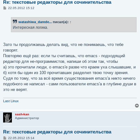
Re: текстовые редакторы для сочинительства
С
22.05.2012 15:12
о
о
б
watashiwa_darede...
писал(а):
↑
щ
е
Интересная логика.
н
и
е
Зато ты продолжаешь делать вид, что не понимаешь, что тебе
говорят.
Повторяю ещё раз: если ты считаешь, что emacs - подходящий
редактор для не-программистов, напиши об этом так, чтобы
а) это прочитали люди, о emacs'е разве что краем уха слышавшие, и
б) хотя бы один из 100 прочитавших разделил твою точку зрения.
Судя по тому, что за всё время существования emacs'а никто ничего
подобного не написал - сами пользователи emacs'а в глубине души в
это не верят.
Last Linux
sash-kan
Администратор
Re: текстовые редакторы для сочинительства
С
22.05.2012 15:14