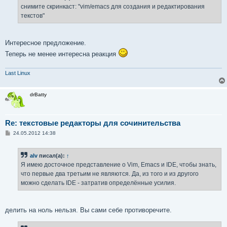
снимите скринкаст: "vim/emacs для создания и редактирования
текстов"
Интересное предложение.
Теперь не менее интересна реакция
Last Linux
drBatty
Re: текстовые редакторы для сочинительства
С
24.05.2012 14:38
о
о
б
alv
писал(а):
↑
щ
е
Я имею досточное представление о Vim, Emacs и IDE, чтобы знать,
н
что первые два третьим не являются. Да, из того и из другого
и
е
можно сделать IDE - затратив определённые усилия.
делить на ноль нельзя. Вы сами себе противоречите.