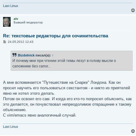
Last Linux
alv
Бывший модератор
Re: текстовые редакторы для сочинительства
С
24.05.2012 12:43
о
о
б
Bizdelnick
писал(а):
↑
щ
е
И почему мне при чтении этой темы лезут в голову мысли о
н
сапожнике без сапог...
и
е
А мне вспоминается "Путешествие на Снарке" Лондона. Как он
просил научить его пользоваться секстантом - и никто из приятелей
явно не хотел этого делать.
Потом он освоил его сам. И когда его кто-то попросил объяснить, как
это делается, он почувствовал непреодолимое отвращение к такому
объяснению.
С vim/emacs явно аналогичный случай.
Last Linux