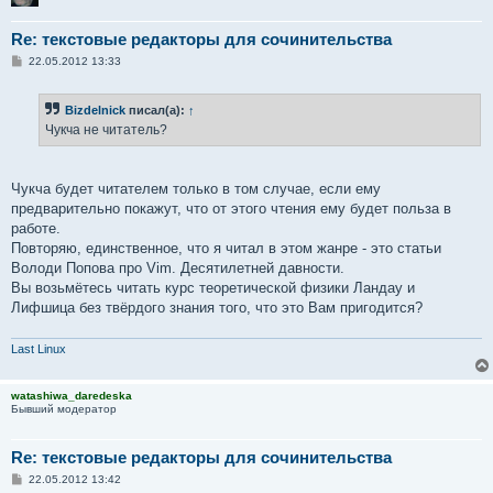
Re: текстовые редакторы для сочинительства
С
22.05.2012 13:33
о
о
б
Bizdelnick
писал(а):
↑
щ
е
Чукча не читатель?
н
и
е
Чукча будет читателем только в том случае, если ему
предварительно покажут, что от этого чтения ему будет польза в
работе.
Повторяю, единственное, что я читал в этом жанре - это статьи
Володи Попова про Vim. Десятилетней давности.
Вы возьмётесь читать курс теоретической физики Ландау и
Лифшица без твёрдого знания того, что это Вам пригодится?
Last Linux
watashiwa_daredeska
Бывший модератор
Re: текстовые редакторы для сочинительства
С
22.05.2012 13:42
о