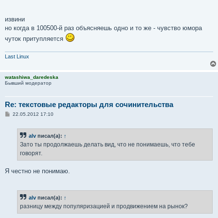
извини
но когда в 100500-й раз объясняешь одно и то же - чувство юмора
чуток притупляется
Last Linux
watashiwa_daredeska
Бывший модератор
Re: текстовые редакторы для сочинительства
С
22.05.2012 17:10
о
о
б
alv
писал(а):
↑
щ
е
Зато ты продолжаешь делать вид, что не понимаешь, что тебе
н
говорят.
и
е
Я честно не понимаю.
alv
писал(а):
↑
разницу между популяризацией и продвижением на рынок?