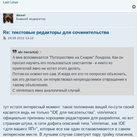
Last Linux
diesel
Бывший модератор
Re: текстовые редакторы для сочинительства
С
24.05.2012 13:12
о
о
б
alv
писал(а):
↑
щ
е
А мне вспоминается "Путешествие на Снарке" Лондона. Как он
н
просил научить его пользоваться секстантом - и никто из
и
е
приятелей явно не хотел этого делать.
Потом он освоил его сам. И когда его кто-то попросил объяснить,
как это делается, он почувствовал непреодолимое отвращение к
такому объяснению.
С vim/emacs явно аналогичный случай.
тут кстати интересный момент: такое положение вещей по-сути своей
касается ведь не только "IDE для писательства". vim/emacs
официально признаны хорошими редакторами для разработки, но вот
странная штука, в сети дофига описаний типа "vim/emac, как IDE
<для вашего ЯП>", которые все как один останавливаются в самом
интересном месте. В лучшем случае советуют пару тройку плагинов,