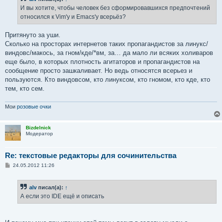
щ
е
И вы хотите, чтобы человек без сформировавшихся предпочтений
н
относился к Vim'у и Emacs'у всерьёз?
и
е
Притянуто за уши.
Сколько на просторах интернетов таких пропагандистов за линукс/
виндовс/макось, за гном/кде/*вм, за… да мало ли всяких холиваров
еще было, в которых плотность агитаторов и пропагандистов на
сообщение просто зашкаливает. Но ведь относятся всерьез и
пользуются. Кто виндовсом, кто линуксом, кто гномом, кто кде, кто
тем, кто сем.
Мои
розовые очки
Bizdelnick
Модератор
Re: текстовые редакторы для сочинительства
С
24.05.2012 11:26
о
о
б
alv
писал(а):
↑
щ
е
А если это IDE ещё и описать
н
и
е