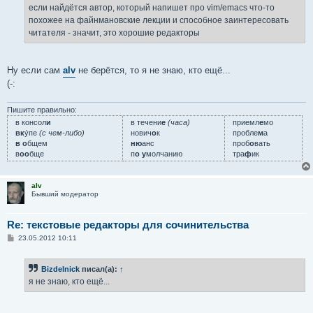
е
если найдётся автор, который напишет про vim/emacs что-то
н
похожее на файнмановские лекции и способное заинтересовать
и
е
читателя - значит, это хорошие редакторы
Ну если сам
alv
не берётся, то я не знаю, кто ещё...
(-:
Пишите правильно:
в консол
и
в течени
е
(часа)
приемл
е
мо
вк
у́пе
(с чем-либо)
нович
о
к
пробле
м
а
в о
бщем
ню
анс
проб
о
вать
в
оо
бще
п
о у
молчанию
тра
ф
ик
alv
Бывший модератор
Re: текстовые редакторы для сочинительства
С
23.05.2012 10:11
о
о
б
Bizdelnick
писал(а):
↑
щ
е
я не знаю, кто ещё...
н
и
е