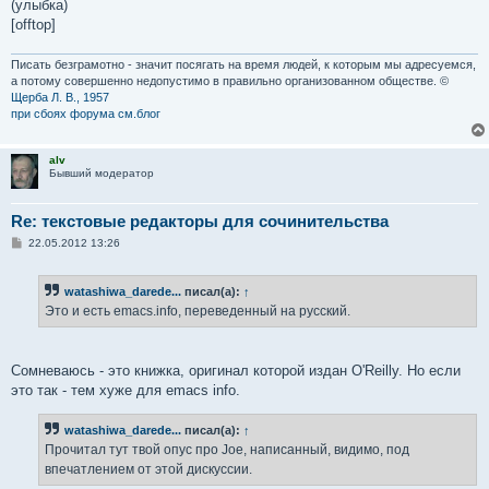
(улыбка)
[offtop]
Писать безграмотно - значит посягать на время людей, к которым мы адресуемся,
а потому совершенно недопустимо в правильно организованном обществе. ©
Щерба Л. В., 1957
при сбоях форума см.блог
alv
Бывший модератор
Re: текстовые редакторы для сочинительства
С
22.05.2012 13:26
о
о
б
watashiwa_darede...
писал(а):
↑
щ
е
Это и есть emacs.info, переведенный на русский.
н
и
е
Сомневаюсь - это книжка, оригинал которой издан O'Reilly. Но если
это так - тем хуже для emacs info.
watashiwa_darede...
писал(а):
↑
Прочитал тут твой опус про Joe, написанный, видимо, под
впечатлением от этой дискуссии.