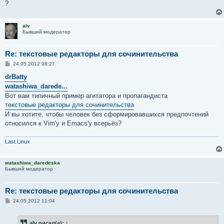
?
alv
Бывший модератор
Re: текстовые редакторы для сочинительства
С
24.05.2012 08:27
о
о
drBatty
б
watashiwa_darede...
щ
е
Вот вам типичный пример агитатора и пропагандиста
н
текстовые редакторы для сочинительства
и
е
И вы хотите, чтобы человек без сформировавшихся предпочтений
относился к Vim'у и Emacs'у всерьёз?
Last Linux
watashiwa_daredeska
Бывший модератор
Re: текстовые редакторы для сочинительства
С
24.05.2012 11:04
о
о
б
alv
писал(а):
↑