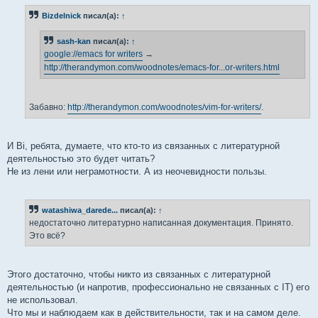
Bizdelnick
писал(а):
↑
sash-kan
писал(а):
↑
google://emacs for writers
→
http://therandymon.com/woodnotes/emacs-for...or-writers.html
Забавно:
http://therandymon.com/woodnotes/vim-for-writers/
.
И Вi, ребята, думаете, что кто-то из связанных с литературной
деятельностью это будет читать?
Не из лени или неграмотности. А из неочевидности пользы.
watashiwa_darede...
писал(а):
↑
недостаточно литературно написанная документация. Принято.
Это всё?
Этого достаточно, чтобы никто из связанных с литературной
деятельностью (и напротив, профессионально не связанных с IT) его
не использовал.
Что мы и наблюдаем как в действительности, так и на самом деле.