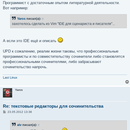
Программист с достаточным опытом литературной деятельности.
Вот например:
Yaros
писал(а):
↑
захотелось сделать из Vim "IDE для сценариста и писателя"...
А если это IDE ещё и описать
UPD к сожалению, реалии жизни таковы, что профессиональные
программисты и по совместительству сочинители либо становлятся
профессиональными сочинителями, либо забрасывают
сочинительство напрочь.
Last Linux
Yaros
Re: текстовые редакторы для сочинительства
С
23.05.2012 13:38
о
о
б
alv
писал(а):
↑
щ
е