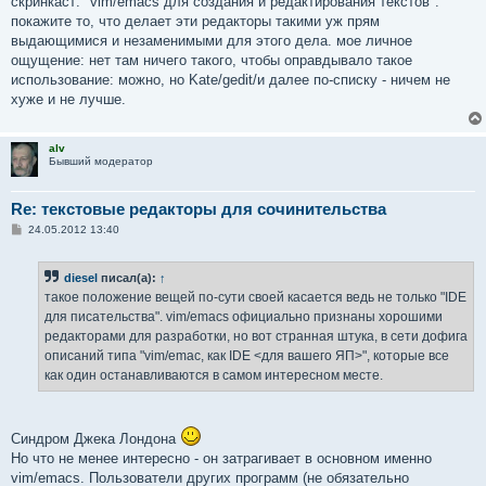
скринкаст: "vim/emacs для создания и редактирования текстов".
щ
е
покажите то, что делает эти редакторы такими уж прям
н
выдающимися и незаменимыми для этого дела. мое личное
и
е
ощущение: нет там ничего такого, чтобы оправдывало такое
использование: можно, но Kate/gedit/и далее по-списку - ничем не
хуже и не лучше.
alv
Бывший модератор
Re: текстовые редакторы для сочинительства
С
24.05.2012 13:40
о
о
б
diesel
писал(а):
↑
щ
е
такое положение вещей по-сути своей касается ведь не только "IDE
н
для писательства". vim/emacs официально признаны хорошими
и
е
редакторами для разработки, но вот странная штука, в сети дофига
описаний типа "vim/emac, как IDE <для вашего ЯП>", которые все
как один останавливаются в самом интересном месте.
Синдром Джека Лондона
Но что не менее интересно - он затрагивает в основном именно
vim/emacs. Пользователи других программ (не обязательно