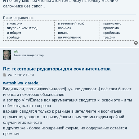
И почему мне при чтении этой темы лезут в голову мысли о
сапожнике без сапог...
Пишите правильно:
в консол
и
в течени
е
(часа)
приемл
е
мо
вк
у́пе
(с чем-либо)
нович
о
к
пробле
м
а
в о
бщем
ню
анс
проб
о
вать
в
оо
бще
п
о у
молчанию
тра
ф
ик
alv
Бывший модератор
Re: текстовые редакторы для сочинительства
С
24.05.2012 12:23
о
о
watashiwa_darede...
б
Видишь ли, про линукс/виндовс/[нужное дописать] всё-таки бывает
щ
е
иногда и некоторое обоснование
н
а вот про Vim/Emacs вся аргументация сводится к: освой это - и ты
и
е
поймёшь, как это хорошо
вариции сводятся только к разнице в интеллекте и воспитании
аргументирующего - в приведённом примере мы видим крайний
случай этих качеств
в других же - более изощрённой форме, но содержание остаётся
прежним