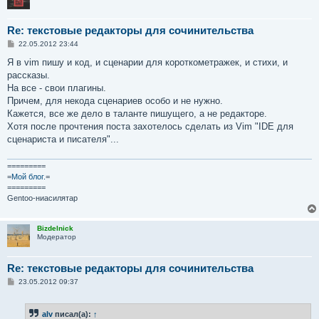
Re: текстовые редакторы для сочинительства
С
22.05.2012 23:44
о
о
Я в vim пишу и код, и сценарии для короткометражек, и стихи, и
б
рассказы.
щ
е
На все - свои плагины.
н
Причем, для некода сценариев особо и не нужно.
и
е
Кажется, все же дело в таланте пишущего, а не редакторе.
Хотя после прочтения поста захотелось сделать из Vim "IDE для
сценариста и писателя"...
=========
=
Мой блог.
=
=========
Gentoo-ниасилятар
Bizdelnick
Модератор
Re: текстовые редакторы для сочинительства
С
23.05.2012 09:37
о
о
б
alv
писал(а):
↑
щ