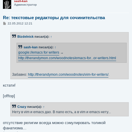
sash-kan
Администратор
Re: текстовые редакторы для сочинительства
С
22.05.2012 12:21
о
о
б
Bizdelnick
писал(а):
↑
щ
е
н
sash-kan
писал(а):
↑
и
е
google://emacs for writers
→
http://therandymon.com/woodnotes/emacs-for...or-writers.html
Забавно:
http://therandymon.com/woodnotes/vim-for-writers/
.
кстати!
[offtop]
Crazy
писал(а):
↑
Нету в vim и emacs дао. В nano есть, а в vim и emacs нету...
отсутствие религии всегда можно сэмулировать толикой
фанатизма…