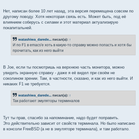
Нет, написан более 10 лет назад, эта версия перемещена совсем по
другому поводу. Хотя некоторая связь есть. Может быть, под её
влиянием соберусь с силами и этот материал актуализирую
покапитальней.
watashiwa_darede...
писал(а):
↑
И по F1 в emacs'е хоть в какую-то справку можно попасть и хотя бы
прочитать, как из него выйти
В Joe, если ты посмотришь на верхнюю часть монитора, можно
увидеть экранную справку - даже я её видел при своём не
соколином зрении. Там, в частности, сказано, и как из него выйти. И
никаких F1 не требуется.
watashiwa_darede...
писал(а):
↑
Так работают эмуляторы терминалов
Тут ты прав, спасибо за напоминание, надо будет поправить.
Это действительно зависит от свойств терминала. Но было написано
в консоли FreeBSD (а не в эмуляторе терминала), и там работало.