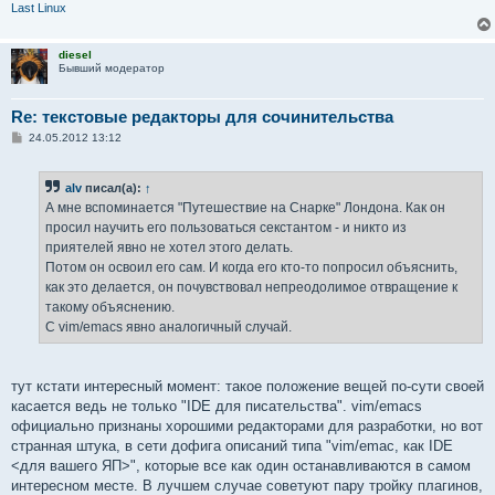
Last Linux
diesel
Бывший модератор
Re: текстовые редакторы для сочинительства
С
24.05.2012 13:12
о
о
б
alv
писал(а):
↑
щ
е
А мне вспоминается "Путешествие на Снарке" Лондона. Как он
н
просил научить его пользоваться секстантом - и никто из
и
е
приятелей явно не хотел этого делать.
Потом он освоил его сам. И когда его кто-то попросил объяснить,
как это делается, он почувствовал непреодолимое отвращение к
такому объяснению.
С vim/emacs явно аналогичный случай.
тут кстати интересный момент: такое положение вещей по-сути своей
касается ведь не только "IDE для писательства". vim/emacs
официально признаны хорошими редакторами для разработки, но вот
странная штука, в сети дофига описаний типа "vim/emac, как IDE
<для вашего ЯП>", которые все как один останавливаются в самом
интересном месте. В лучшем случае советуют пару тройку плагинов,