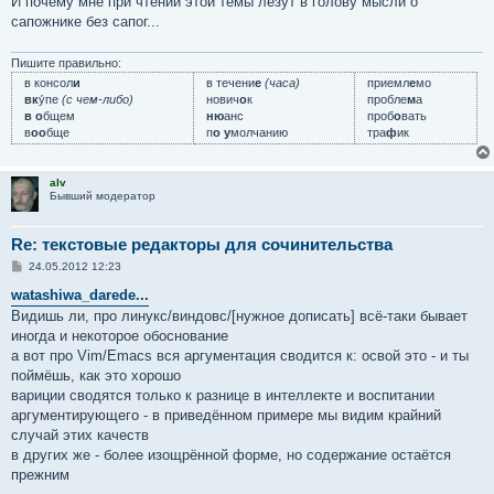
И почему мне при чтении этой темы лезут в голову мысли о
сапожнике без сапог...
Пишите правильно:
в консол
и
в течени
е
(часа)
приемл
е
мо
вк
у́пе
(с чем-либо)
нович
о
к
пробле
м
а
в о
бщем
ню
анс
проб
о
вать
в
оо
бще
п
о у
молчанию
тра
ф
ик
alv
Бывший модератор
Re: текстовые редакторы для сочинительства
С
24.05.2012 12:23
о
о
watashiwa_darede...
б
Видишь ли, про линукс/виндовс/[нужное дописать] всё-таки бывает
щ
е
иногда и некоторое обоснование
н
а вот про Vim/Emacs вся аргументация сводится к: освой это - и ты
и
е
поймёшь, как это хорошо
вариции сводятся только к разнице в интеллекте и воспитании
аргументирующего - в приведённом примере мы видим крайний
случай этих качеств
в других же - более изощрённой форме, но содержание остаётся
прежним