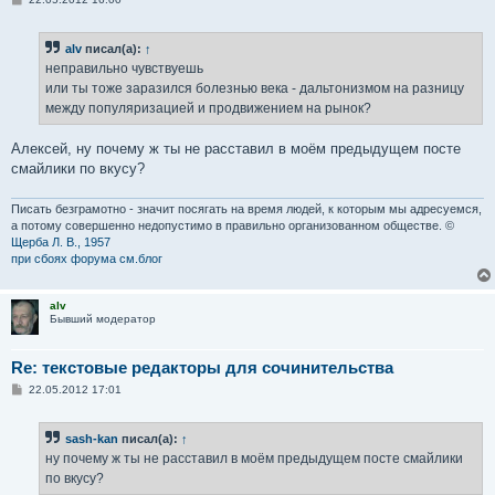
о
о
б
alv
писал(а):
↑
щ
е
неправильно чувствуешь
н
или ты тоже заразился болезнью века - дальтонизмом на разницу
и
е
между популяризацией и продвижением на рынок?
Алексей, ну почему ж ты не расставил в моём предыдущем посте
смайлики по вкусу?
Писать безграмотно - значит посягать на время людей, к которым мы адресуемся,
а потому совершенно недопустимо в правильно организованном обществе. ©
Щерба Л. В., 1957
при сбоях форума см.блог
alv
Бывший модератор
Re: текстовые редакторы для сочинительства
С
22.05.2012 17:01
о
о
б
sash-kan
писал(а):
↑
щ
е
ну почему ж ты не расставил в моём предыдущем посте смайлики
н
по вкусу?
и
е