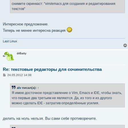
снимите скринкаст: "vim/emacs для создания и редактирования
текстов"
Интересное предложение.
Теперь не менее интересна реакция
Last Linux
drBatty
Re: текстовые редакторы для сочинительства
С
24.05.2012 14:38
о
о
б
alv
писал(а):
↑
щ
е
Я имею досточное представление о Vim, Emacs и IDE, чтобы знать,
н
что первые два третьим не являются. Да, из того и из другого
и
е
можно сделать IDE - затратив определённые усилия.
делить на ноль нельзя. Вы сами себе противоречите.