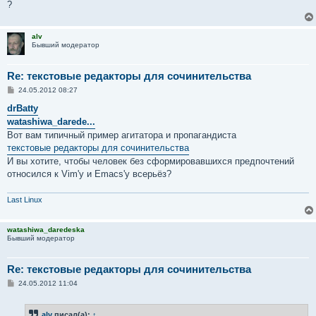
?
alv
Бывший модератор
Re: текстовые редакторы для сочинительства
С
24.05.2012 08:27
о
о
drBatty
б
watashiwa_darede...
щ
е
Вот вам типичный пример агитатора и пропагандиста
н
текстовые редакторы для сочинительства
и
е
И вы хотите, чтобы человек без сформировавшихся предпочтений
относился к Vim'у и Emacs'у всерьёз?
Last Linux
watashiwa_daredeska
Бывший модератор
Re: текстовые редакторы для сочинительства
С
24.05.2012 11:04
о
о
б
alv
писал(а):
↑