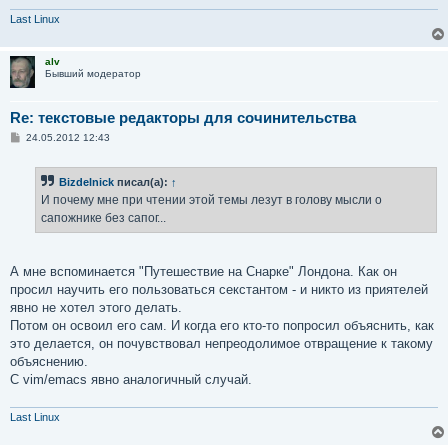
Last Linux
alv
Бывший модератор
Re: текстовые редакторы для сочинительства
С
24.05.2012 12:43
о
о
б
Bizdelnick
писал(а):
↑
щ
е
И почему мне при чтении этой темы лезут в голову мысли о
н
сапожнике без сапог...
и
е
А мне вспоминается "Путешествие на Снарке" Лондона. Как он
просил научить его пользоваться секстантом - и никто из приятелей
явно не хотел этого делать.
Потом он освоил его сам. И когда его кто-то попросил объяснить, как
это делается, он почувствовал непреодолимое отвращение к такому
объяснению.
С vim/emacs явно аналогичный случай.
Last Linux