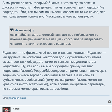
А мы разве об этом говорим? Значит, я что-то где-то опять в
дискуссии упустил. Я-то думал, что мы говорим про «подходит/не
подходит». Это, как ты сам понимаешь совсем не то же самое, что
«используют/не используют/насколько много используют».
alv
писал(а):
↑
если найдётся автор, который напишет про vim/emacs что-то
похожее на файнмановские лекции и способное заинтересовать
читателя - значит, это хорошие редакторы.
Редактор — не физика, чтоб про него так распинаться. Редактор —
инструмент. Не исключая некоторой доли субъективности имеет
смысл все-таки обсуждать какие-то конкретные достоинства/
недостатки. Ну, как если бы мы обсуждали преимущества/
недостатки Газелей/Фордов/Мерседесов в применении, например, к
ведению бизнеса торговли овощами в ларьке. Не исключая
субъективных соображений (кому-то, например, Газель может не
нравиться чисто эстетически), есть вполне конкретные параметры,
по которым можно сравнивать автомобили.
Мои
розовые очки
Yaros