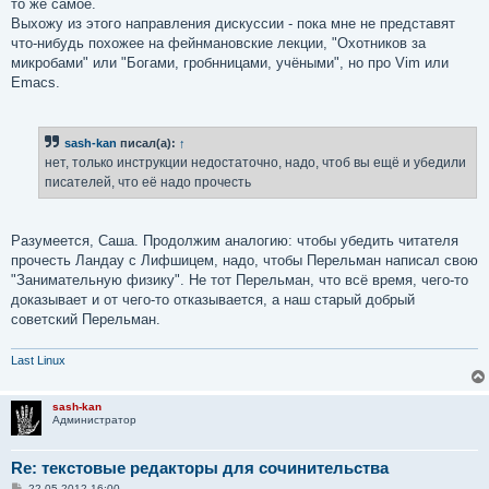
то же самое.
Выхожу из этого направления дискуссии - пока мне не представят
что-нибудь похожее на фейнмановские лекции, "Охотников за
микробами" или "Богами, гробнницами, учёными", но про Vim или
Emacs.
sash-kan
писал(а):
↑
нет, только инструкции недостаточно, надо, чтоб вы ещё и убедили
писателей, что её надо прочесть
Разумеется, Саша. Продолжим аналогию: чтобы убедить читателя
прочесть Ландау с Лифшицем, надо, чтобы Перельман написал свою
"Занимательную физику". Не тот Перельман, что всё время, чего-то
доказывает и от чего-то отказывается, а наш старый добрый
советский Перельман.
Last Linux
sash-kan
Администратор
Re: текстовые редакторы для сочинительства
С
22.05.2012 16:00