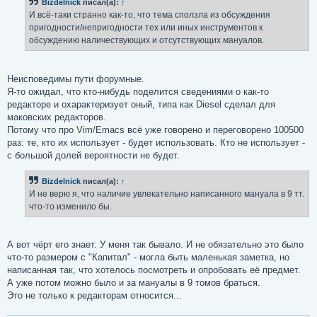
Bizdelnick
писал(а):
↑
щ
е
И всё-таки странно как-то, что тема сползла из обсуждения
н
пригодности/непригодности тех или иных инструментов к
и
е
обсуждению наличествующих и отсутствующих мануалов.
Неисповедимы пути форумные.
Я-то ожидал, что кто-нибудь поделится сведениями о как-то
редакторе и охарактеризует оный, типа как Diesel сделал для
маковских редакторов.
Потому что про Vim/Emacs всё уже говорено и переговорено 100500
раз: те, кто их использует - будет использовать. Кто не использует -
с большой долей вероятности не будет.
Bizdelnick
писал(а):
↑
И не верю я, что наличие увлекательно написанного мануала в 9 тт.
что-то изменило бы.
А вот чёрт его знает. У меня так бывало. И не обязательно это было
что-то размером с "Капитал" - могла быть маленькая заметка, но
написанная так, что хотелось посмотреть и опробовать её предмет.
А уже потом можно было и за мануалы в 9 томов браться.
Это не только к редакторам относится...