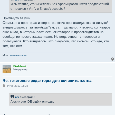
щ
е
И вы хотите, чтобы человек без сформировавшихся предпочтений
н
относился к Vim'у и Emacs'у всерьёз?
и
е
Притянуто за уши.
Сколько на просторах интернетов таких пропагандистов за линукс/
виндовс/макось, за гном/кде/*вм, за… да мало ли всяких холиваров
еще было, в которых плотность агитаторов и пропагандистов на
сообщение просто зашкаливает. Но ведь относятся всерьез и
пользуются. Кто виндовсом, кто линуксом, кто гномом, кто кде, кто
тем, кто сем.
Мои
розовые очки
Bizdelnick
Модератор
Re: текстовые редакторы для сочинительства
С
24.05.2012 11:26
о
о
б
alv
писал(а):
↑
щ
е
А если это IDE ещё и описать
н
и
е