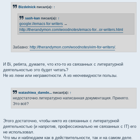
Bizdelnick
писал(а):
↑
sash-kan
писал(а):
↑
google://emacs for writers
→
http://therandymon.com/woodnotes/emacs-for...or-writers.html
Забавно:
http://therandymon.com/woodnotes/vim-for-writers/
.
И Вi, ребята, думаете, что кто-то из связанных с литературной
деятельностью это будет читать?
Не из лени или неграмотности. А из неочевидности пользы.
watashiwa_darede...
писал(а):
↑
недостаточно литературно написанная документация. Принято.
Это всё?
Этого достаточно, чтобы никто из связанных с литературной
деятельностью (и напротив, профессионально не связанных с IT) его
не использовал.
Что мы и наблюдаем как в действительности, так и на самом деле.