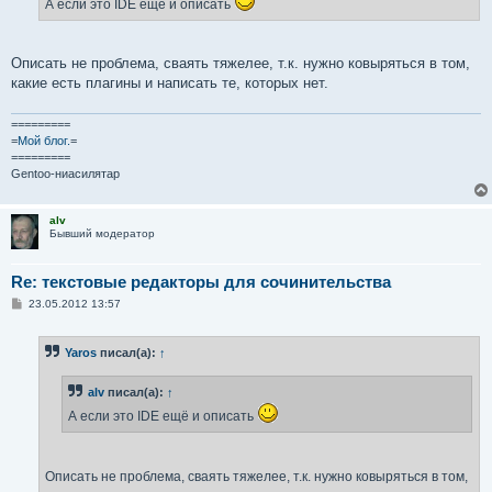
А если это IDE ещё и описать
н
и
е
Описать не проблема, сваять тяжелее, т.к. нужно ковыряться в том,
какие есть плагины и написать те, которых нет.
=========
=
Мой блог.
=
=========
Gentoo-ниасилятар
alv
Бывший модератор
Re: текстовые редакторы для сочинительства
С
23.05.2012 13:57
о
о
б
Yaros
писал(а):
↑
щ
е
н
alv
писал(а):
↑
и
е
А если это IDE ещё и описать
Описать не проблема, сваять тяжелее, т.к. нужно ковыряться в том,