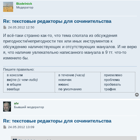
Bizdelnick
Модератор
Re: текстовые редакторы для сочинительства
С
24.05.2012 12:50
о
о
И всё-таки странно как-то, что тема сползла из обсуждения
б
пригодности/непригодности тех или иных инструментов к
щ
е
обсуждению наличествующих и отсутствующих мануалов. И не верю
н
я, что наличие увлекательно написанного мануала в 9 тт. что-то
и
е
изменило бы.
Пишите правильно:
в консол
и
в течени
е
(часа)
приемл
е
мо
вк
у́пе
(с чем-либо)
нович
о
к
пробле
м
а
в о
бщем
ню
анс
проб
о
вать
в
оо
бще
п
о у
молчанию
тра
ф
ик
alv
Бывший модератор
Re: текстовые редакторы для сочинительства
С
24.05.2012 13:09
о
о
б