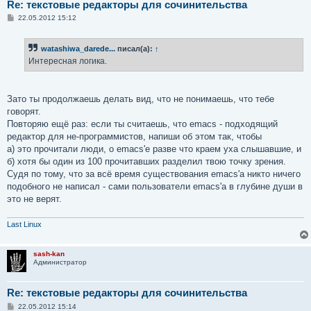
Re: текстовые редакторы для сочинительства
С
22.05.2012 15:12
о
о
б
watashiwa_darede...
писал(а):
↑
щ
е
Интересная логика.
н
и
е
Зато ты продолжаешь делать вид, что не понимаешь, что тебе
говорят.
Повторяю ещё раз: если ты считаешь, что emacs - подходящий
редактор для не-программистов, напиши об этом так, чтобы
а) это прочитали люди, о emacs'е разве что краем уха слышавшие, и
б) хотя бы один из 100 прочитавших разделил твою точку зрения.
Судя по тому, что за всё время существования emacs'а никто ничего
подобного не написал - сами пользователи emacs'а в глубине души в
это не верят.
Last Linux
sash-kan
Администратор
Re: текстовые редакторы для сочинительства
С
22.05.2012 15:14