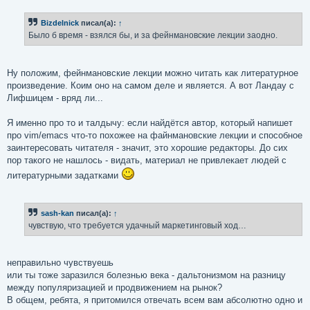
о
б
Bizdelnick
писал(а):
↑
щ
е
Было б время - взялся бы, и за фейнмановские лекции заодно.
н
и
е
Ну положим, фейнмановские лекции можно читать как литературное
произведение. Коим оно на самом деле и является. А вот Ландау с
Лифшицем - вряд ли...
Я именно про то и талдычу: если найдётся автор, который напишет
про vim/emacs что-то похожее на файнмановские лекции и способное
заинтересовать читателя - значит, это хорошие редакторы. До сих
пор такого не нашлось - видать, материал не привлекает людей с
литературными задатками
sash-kan
писал(а):
↑
чувствую, что требуется удачный маркетинговый ход…
неправильно чувствуешь
или ты тоже заразился болезнью века - дальтонизмом на разницу
между популяризацией и продвижением на рынок?
В общем, ребята, я притомился отвечать всем вам абсолютно одно и