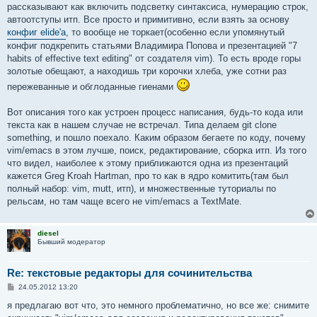
рассказывают как включить подсветку синтаксиса, нумерацию строк,
автоотступы итп. Все просто и примитивно, если взять за основу
конфиг elide'a
, то вообще не торкает(особенно если упомянутый
конфиг подкрепить статьями Владимира Попова и презентацией "7
habits of effective text editing" от создателя vim). То есть вроде горы
золотые обещают, а находишь три корочки хлеба, уже сотни раз
пережеванные и обглоданные гиенами
Вот описания того как устроен процесс написания, будь-то кода или
текста как в нашем случае не встречал. Типа делаем git clone
something, и пошло поехало. Каким образом бегаете по коду, почему
vim/emacs в этом лучше, поиск, редактирование, сборка итп. Из того
что видел, наиболее к этому приближаются одна из презентаций
кажется Greg Kroah Hartman, про то как в ядро комитить(там был
полный набор: vim, mutt, итп), и множественные туториалы по
рельсам, но там чаще всего не vim/emacs а TextMate.
diesel
Бывший модератор
Re: текстовые редакторы для сочинительства
С
24.05.2012 13:20
о
о
я предлагаю вот что, это немного проблематично, но все же: снимите
б