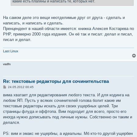
какие есть плагины и написать те, которых нет.
На самом деле это вещи неотделимые друг от друга - сделать и
написать, и написать и сделать.
Пренцендент в нашей области имеется: книжка Алексея Костарева по
PHP, примерно 2000 года издания. Он её так и писал: делал и писал,
писал и делал.
Last Linux
vsdfn
Re: текстовые редакторы для сочинительства
С
24.05.2012 00:45
о
о
вима хватает для редактирования любого текста. И для кодинга на
б
любом ЯП. Пусть у всяких сочинителей голова болит какие им
щ
е
текстовые редакторы искать для своих ущербных целей. Три
н
страницы флуда и оффтопа. Вим подходит для всего, просто его
и
е
иногда нужно дописывать под личные нужны. Собственно он таким и
делался.
PS: вим и эмакс не ущербны, а идеальны. Мб кто-то другой ущербен