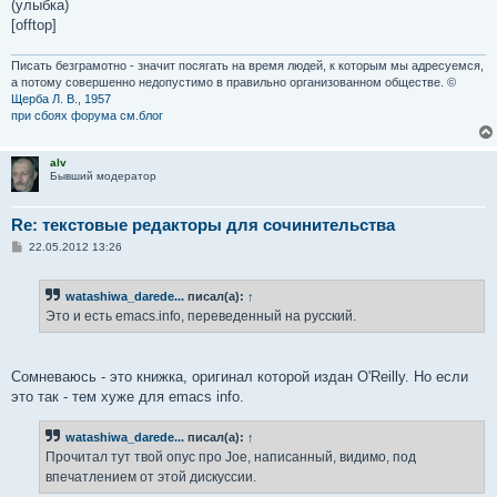
(улыбка)
[offtop]
Писать безграмотно - значит посягать на время людей, к которым мы адресуемся,
а потому совершенно недопустимо в правильно организованном обществе. ©
Щерба Л. В., 1957
при сбоях форума см.блог
alv
Бывший модератор
Re: текстовые редакторы для сочинительства
С
22.05.2012 13:26
о
о
б
watashiwa_darede...
писал(а):
↑
щ
е
Это и есть emacs.info, переведенный на русский.
н
и
е
Сомневаюсь - это книжка, оригинал которой издан O'Reilly. Но если
это так - тем хуже для emacs info.
watashiwa_darede...
писал(а):
↑
Прочитал тут твой опус про Joe, написанный, видимо, под
впечатлением от этой дискуссии.