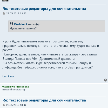
Re: текстовые редакторы для сочинительства
С
22.05.2012 13:33
о
о
б
Bizdelnick
писал(а):
↑
щ
е
Чукча не читатель?
н
и
е
Чукча будет читателем только в том случае, если ему
предварительно покажут, что от этого чтения ему будет польза в
работе.
Повторяю, единственное, что я читал в этом жанре - это статьи
Володи Попова про Vim. Десятилетней давности.
Вы возьмётесь читать курс теоретической физики Ландау и
Лифшица без твёрдого знания того, что это Вам пригодится?
Last Linux
watashiwa_daredeska
Бывший модератор
Re: текстовые редакторы для сочинительства
С
22.05.2012 13:42
о