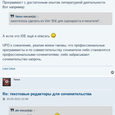
Программист с достаточным опытом литературной деятельности.
Вот например:
Yaros
писал(а):
↑
захотелось сделать из Vim "IDE для сценариста и писателя"...
А если это IDE ещё и описать
UPD к сожалению, реалии жизни таковы, что профессиональные
программисты и по совместительству сочинители либо становлятся
профессиональными сочинителями, либо забрасывают
сочинительство напрочь.
Last Linux
Yaros
Re: текстовые редакторы для сочинительства
С
23.05.2012 13:38
о
о
б
alv
писал(а):
↑
щ
е