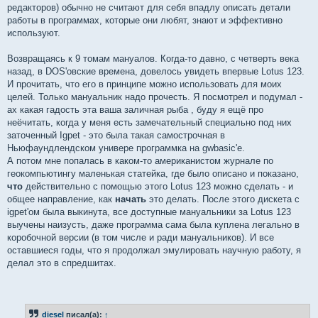
редакторов) обычно не считают для себя впадлу описать детали
работы в программах, которые они любят, знают и эффективно
используют.
Возвращаясь к 9 томам мануалов. Когда-то давно, с четверть века
назад, в DOS'овские времена, довелось увидеть впервые Lotus 123.
И прочитать, что его в принципе можно использовать для моих
целей. Только мануальник надо прочесть. Я посмотрел и подумал -
ах какая гадость эта ваша заличная рыба , буду я ещё про
неёчитать, когда у меня есть замечательный специально под них
заточенный Igpet - это была такая самострочная в
Ньюфаундлендском универе программка на gwbasic'е.
А потом мне попалась в каком-то американистом журнале по
геокомпьютингу маленькая статейка, где было описано и показано,
что
действительно с помощью этого Lotus 123 можно сделать - и
общее направление, как
начать
это делать. После этого дискета с
igpet'ом была выкинута, все доступные мануальники за Lotus 123
выучены наизусть, даже программа сама была куплена легально в
коробочной версии (в том числе и ради мануальников). И все
оставшиеся годы, что я продолжал эмулировать научную работу, я
делал это в спредшитах.
diesel
писал(а):
↑