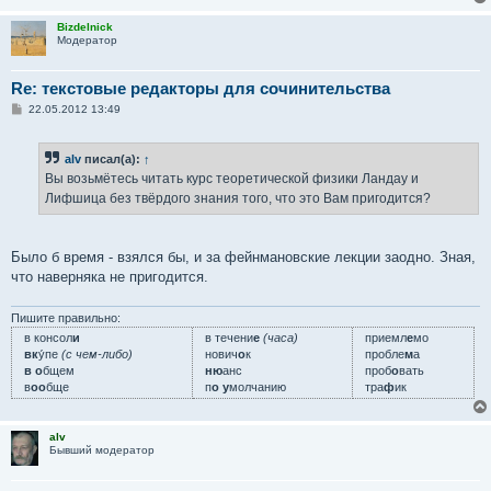
Bizdelnick
Модератор
Re: текстовые редакторы для сочинительства
С
22.05.2012 13:49
о
о
б
alv
писал(а):
↑
щ
е
Вы возьмётесь читать курс теоретической физики Ландау и
н
Лифшица без твёрдого знания того, что это Вам пригодится?
и
е
Было б время - взялся бы, и за фейнмановские лекции заодно. Зная,
что наверняка не пригодится.
Пишите правильно:
в консол
и
в течени
е
(часа)
приемл
е
мо
вк
у́пе
(с чем-либо)
нович
о
к
пробле
м
а
в о
бщем
ню
анс
проб
о
вать
в
оо
бще
п
о у
молчанию
тра
ф
ик
alv
Бывший модератор