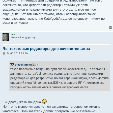
скринкаст: "vim/emacs для создания и редактирования текстов".
щ
е
покажите то, что делает эти редакторы такими уж прям
н
выдающимися и незаменимыми для этого дела. мое личное
и
е
ощущение: нет там ничего такого, чтобы оправдывало такое
использование: можно, но Kate/gedit/и далее по-списку - ничем не
хуже и не лучше.
alv
Бывший модератор
Re: текстовые редакторы для сочинительства
С
24.05.2012 13:40
о
о
б
diesel
писал(а):
↑
щ
е
такое положение вещей по-сути своей касается ведь не только "IDE
н
для писательства". vim/emacs официально признаны хорошими
и
е
редакторами для разработки, но вот странная штука, в сети дофига
описаний типа "vim/emac, как IDE <для вашего ЯП>", которые все
как один останавливаются в самом интересном месте.
Синдром Джека Лондона
Но что не менее интересно - он затрагивает в основном именно
vim/emacs. Пользователи других программ (не обязательно