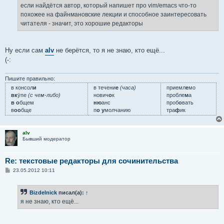
е
если найдётся автор, который напишет про vim/emacs что-то
н
похожее на файнмановские лекции и способное заинтересовать
и
е
читателя - значит, это хорошие редакторы
Ну если сам
alv
не берётся, то я не знаю, кто ещё...
(-:
Пишите правильно:
в консол
и
в течени
е
(часа)
приемл
е
мо
вк
у́пе
(с чем-либо)
нович
о
к
пробле
м
а
в о
бщем
ню
анс
проб
о
вать
в
оо
бще
п
о у
молчанию
тра
ф
ик
alv
Бывший модератор
Re: текстовые редакторы для сочинительства
С
23.05.2012 10:11
о
о
б
Bizdelnick
писал(а):
↑
щ
е
я не знаю, кто ещё...
н
и
е