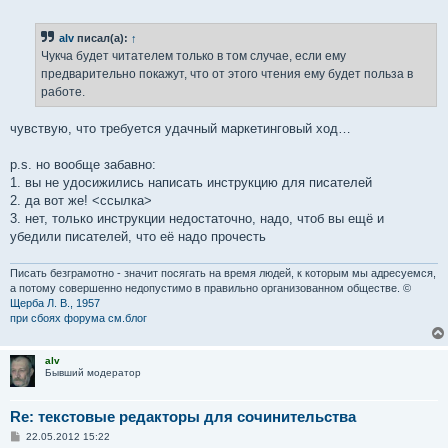
о
о
б
alv
писал(а):
↑
щ
е
Чукча будет читателем только в том случае, если ему
н
предварительно покажут, что от этого чтения ему будет польза в
и
е
работе.
чувствую, что требуется удачный маркетинговый ход…
p.s. но вообще забавно:
1. вы не удосижились написать инструкцию для писателей
2. да вот же! <ссылка>
3. нет, только инструкции недостаточно, надо, чтоб вы ещё и
убедили писателей, что её надо прочесть
Писать безграмотно - значит посягать на время людей, к которым мы адресуемся,
а потому совершенно недопустимо в правильно организованном обществе. ©
Щерба Л. В., 1957
при сбоях форума см.блог
alv
Бывший модератор
Re: текстовые редакторы для сочинительства
С
22.05.2012 15:22
о