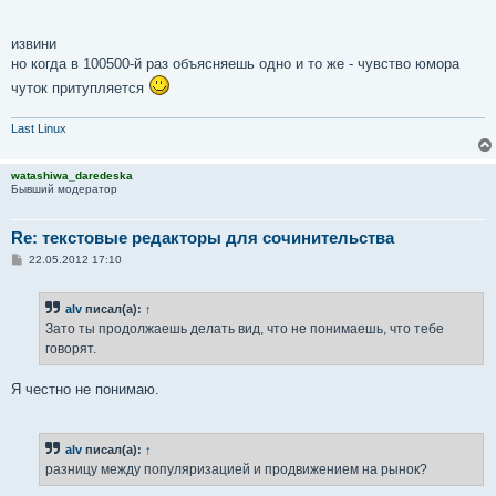
извини
но когда в 100500-й раз объясняешь одно и то же - чувство юмора
чуток притупляется
Last Linux
watashiwa_daredeska
Бывший модератор
Re: текстовые редакторы для сочинительства
С
22.05.2012 17:10
о
о
б
alv
писал(а):
↑
щ
е
Зато ты продолжаешь делать вид, что не понимаешь, что тебе
н
говорят.
и
е
Я честно не понимаю.
alv
писал(а):
↑
разницу между популяризацией и продвижением на рынок?