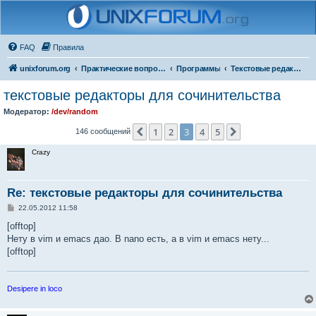
FAQ
Правила
unixforum.org
Практические вопросы
Программы
Текстовые редакторы
текстовые редакторы для сочинительства
Модератор:
/dev/random
1
2
3
4
5
Пред.
След.
146 сообщений
Crazy
Re: текстовые редакторы для сочинительства
С
22.05.2012 11:58
о
о
[offtop]
б
Нету в vim и emacs дао. В nano есть, а в vim и emacs нету...
щ
е
[offtop]
н
и
е
Desipere in loco