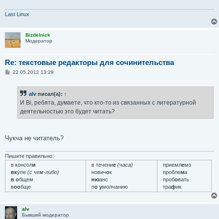
Last Linux
Bizdelnick
Модератор
Re: текстовые редакторы для сочинительства
С
22.05.2012 13:29
о
о
б
alv
писал(а):
↑
щ
е
И Вi, ребята, думаете, что кто-то из связанных с литературной
н
деятельностью это будет читать?
и
е
Чукча не читатель?
Пишите правильно:
в консол
и
в течени
е
(часа)
приемл
е
мо
вк
у́пе
(с чем-либо)
нович
о
к
пробле
м
а
в о
бщем
ню
анс
проб
о
вать
в
оо
бще
п
о у
молчанию
тра
ф
ик
alv
Бывший модератор