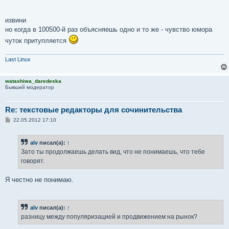
извини
но когда в 100500-й раз объясняешь одно и то же - чувство юмора
чуток притупляется
Last Linux
watashiwa_daredeska
Бывший модератор
Re: текстовые редакторы для сочинительства
С
22.05.2012 17:10
о
о
б
alv
писал(а):
↑
щ
е
Зато ты продолжаешь делать вид, что не понимаешь, что тебе
н
говорят.
и
е
Я честно не понимаю.
alv
писал(а):
↑
разницу между популяризацией и продвижением на рынок?