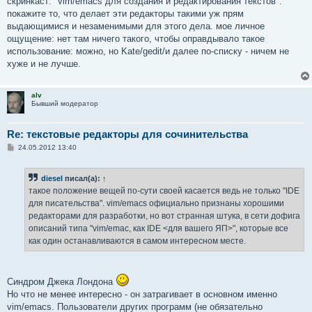
скринкаст: "vim/emacs для создания и редактирования текстов".
щ
е
покажите то, что делает эти редакторы такими уж прям
н
выдающимися и незаменимыми для этого дела. мое личное
и
е
ощущение: нет там ничего такого, чтобы оправдывало такое
использование: можно, но Kate/gedit/и далее по-списку - ничем не
хуже и не лучше.
alv
Бывший модератор
Re: текстовые редакторы для сочинительства
С
24.05.2012 13:40
о
о
б
diesel
писал(а):
↑
щ
е
такое положение вещей по-сути своей касается ведь не только "IDE
н
для писательства". vim/emacs официально признаны хорошими
и
е
редакторами для разработки, но вот странная штука, в сети дофига
описаний типа "vim/emac, как IDE <для вашего ЯП>", которые все
как один останавливаются в самом интересном месте.
Синдром Джека Лондона
Но что не менее интересно - он затрагивает в основном именно
vim/emacs. Пользователи других программ (не обязательно