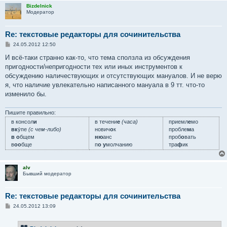
Bizdelnick
Модератор
Re: текстовые редакторы для сочинительства
С
24.05.2012 12:50
о
о
И всё-таки странно как-то, что тема сползла из обсуждения
б
пригодности/непригодности тех или иных инструментов к
щ
е
обсуждению наличествующих и отсутствующих мануалов. И не верю
н
я, что наличие увлекательно написанного мануала в 9 тт. что-то
и
е
изменило бы.
Пишите правильно:
в консол
и
в течени
е
(часа)
приемл
е
мо
вк
у́пе
(с чем-либо)
нович
о
к
пробле
м
а
в о
бщем
ню
анс
проб
о
вать
в
оо
бще
п
о у
молчанию
тра
ф
ик
alv
Бывший модератор
Re: текстовые редакторы для сочинительства
С
24.05.2012 13:09
о
о
б