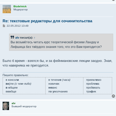
Bizdelnick
Модератор
Re: текстовые редакторы для сочинительства
С
22.05.2012 13:49
о
о
б
alv
писал(а):
↑
щ
е
Вы возьмётесь читать курс теоретической физики Ландау и
н
Лифшица без твёрдого знания того, что это Вам пригодится?
и
е
Было б время - взялся бы, и за фейнмановские лекции заодно. Зная,
что наверняка не пригодится.
Пишите правильно:
в консол
и
в течени
е
(часа)
приемл
е
мо
вк
у́пе
(с чем-либо)
нович
о
к
пробле
м
а
в о
бщем
ню
анс
проб
о
вать
в
оо
бще
п
о у
молчанию
тра
ф
ик
alv
Бывший модератор