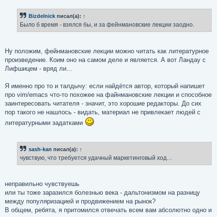
о
б
Bizdelnick
писал(а):
↑
щ
е
Было б время - взялся бы, и за фейнмановские лекции заодно.
н
и
е
Ну положим, фейнмановские лекции можно читать как литературное
произведение. Коим оно на самом деле и является. А вот Ландау с
Лифшицем - вряд ли...
Я именно про то и талдычу: если найдётся автор, который напишет
про vim/emacs что-то похожее на файнмановские лекции и способное
заинтересовать читателя - значит, это хорошие редакторы. До сих
пор такого не нашлось - видать, материал не привлекает людей с
литературными задатками
sash-kan
писал(а):
↑
чувствую, что требуется удачный маркетинговый ход…
неправильно чувствуешь
или ты тоже заразился болезнью века - дальтонизмом на разницу
между популяризацией и продвижением на рынок?
В общем, ребята, я притомился отвечать всем вам абсолютно одно и