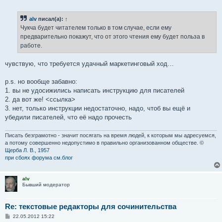
о
о
б
alv
писал(а):
↑
щ
е
Чукча будет читателем только в том случае, если ему
н
предварительно покажут, что от этого чтения ему будет польза в
и
е
работе.
чувствую, что требуется удачный маркетинговый ход…
p.s. но вообще забавно:
1. вы не удосижились написать инструкцию для писателей
2. да вот же! <ссылка>
3. нет, только инструкции недостаточно, надо, чтоб вы ещё и
убедили писателей, что её надо прочесть
Писать безграмотно - значит посягать на время людей, к которым мы адресуемся,
а потому совершенно недопустимо в правильно организованном обществе. ©
Щерба Л. В., 1957
при сбоях форума см.блог
alv
Бывший модератор
Re: текстовые редакторы для сочинительства
С
22.05.2012 15:22
о