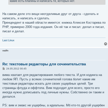
какие есть плагины и написать те, которых нет.
На самом деле это вещи неотделимые друг от друга - сделать и
написать, и написать и сделать.
Пренцендент в нашей области имеется: книжка Алексея Костарева по
PHP, примерно 2000 года издания. Он её так и писал: делал и писал,
писал и делал.
Last Linux
vsdfn
Re: текстовые редакторы для сочинительства
С
24.05.2012 00:45
о
о
вима хватает для редактирования любого текста. И для кодинга на
б
любом ЯП. Пусть у всяких сочинителей голова болит какие им
щ
е
текстовые редакторы искать для своих ущербных целей. Три
н
страницы флуда и оффтопа. Вим подходит для всего, просто его
и
е
иногда нужно дописывать под личные нужны. Собственно он таким и
делался.
PS: вим и эмакс не ущербны, а идеальны. Мб кто-то другой ущербен