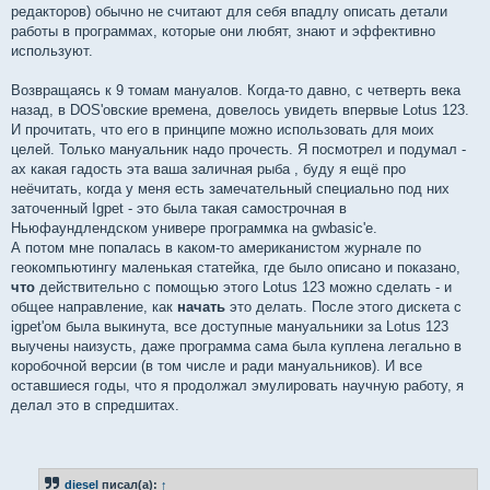
редакторов) обычно не считают для себя впадлу описать детали
работы в программах, которые они любят, знают и эффективно
используют.
Возвращаясь к 9 томам мануалов. Когда-то давно, с четверть века
назад, в DOS'овские времена, довелось увидеть впервые Lotus 123.
И прочитать, что его в принципе можно использовать для моих
целей. Только мануальник надо прочесть. Я посмотрел и подумал -
ах какая гадость эта ваша заличная рыба , буду я ещё про
неёчитать, когда у меня есть замечательный специально под них
заточенный Igpet - это была такая самострочная в
Ньюфаундлендском универе программка на gwbasic'е.
А потом мне попалась в каком-то американистом журнале по
геокомпьютингу маленькая статейка, где было описано и показано,
что
действительно с помощью этого Lotus 123 можно сделать - и
общее направление, как
начать
это делать. После этого дискета с
igpet'ом была выкинута, все доступные мануальники за Lotus 123
выучены наизусть, даже программа сама была куплена легально в
коробочной версии (в том числе и ради мануальников). И все
оставшиеся годы, что я продолжал эмулировать научную работу, я
делал это в спредшитах.
diesel
писал(а):
↑