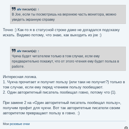
о
б
alv
писал(а):
↑
щ
е
В Joe, если ты посмотришь на верхнюю часть монитора, можно
н
увидеть экранную справку
и
е
Точно :) Как-то я в статусной строке даже не догадался подсказку
искать. Видимо потому, что знаю, как выходить из joe :)
alv
писал(а):
↑
Чукча будет читателем только в том случае, если ему
предварительно покажут, что от этого чтения ему будет польза в
работе.
Интересная логика.
1. Чукча прочитает и получит пользу (или таки не получит?) только в
том случае, если ему перед чтением пользу пообещают.
2. Один авторитетный писатель пообещал говно, потому что (1).
При замене 2 на «Один авторитетный писатель пообещал пользу»,
получим профит для чукчи. Вот так авторитетные писатели своим
авторитетом превращают пользу в говно. :)
Мои
розовые очки