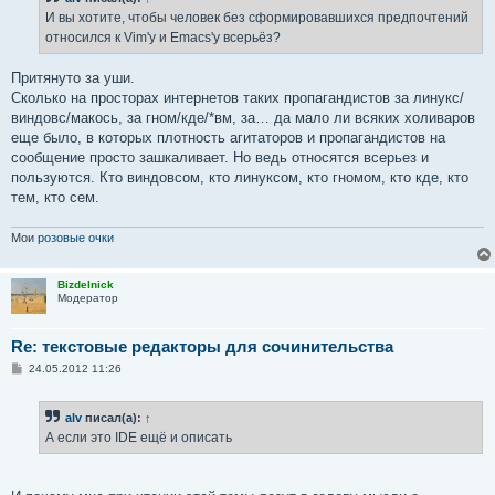
щ
е
И вы хотите, чтобы человек без сформировавшихся предпочтений
н
относился к Vim'у и Emacs'у всерьёз?
и
е
Притянуто за уши.
Сколько на просторах интернетов таких пропагандистов за линукс/
виндовс/макось, за гном/кде/*вм, за… да мало ли всяких холиваров
еще было, в которых плотность агитаторов и пропагандистов на
сообщение просто зашкаливает. Но ведь относятся всерьез и
пользуются. Кто виндовсом, кто линуксом, кто гномом, кто кде, кто
тем, кто сем.
Мои
розовые очки
Bizdelnick
Модератор
Re: текстовые редакторы для сочинительства
С
24.05.2012 11:26
о
о
б
alv
писал(а):
↑
щ
е
А если это IDE ещё и описать
н
и
е