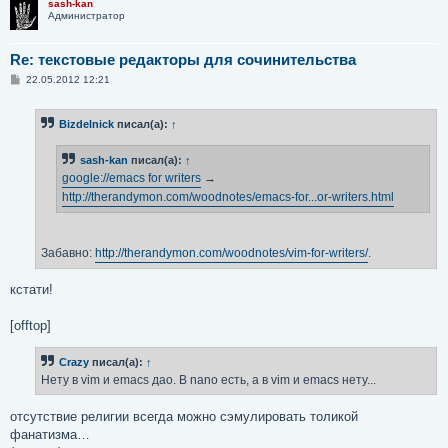
sash-kan
Администратор
Re: текстовые редакторы для сочинительства
С
22.05.2012 12:21
о
о
б
Bizdelnick
писал(а):
↑
щ
е
н
sash-kan
писал(а):
↑
и
е
google://emacs for writers
→
http://therandymon.com/woodnotes/emacs-for...or-writers.html
Забавно:
http://therandymon.com/woodnotes/vim-for-writers/
.
кстати!
[offtop]
Crazy
писал(а):
↑
Нету в vim и emacs дао. В nano есть, а в vim и emacs нету...
отсутствие религии всегда можно сэмулировать толикой
фанатизма…