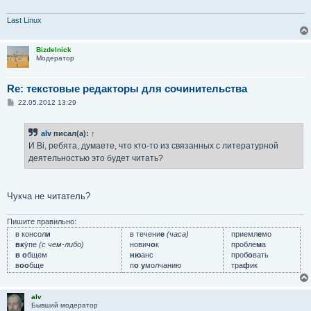
Last Linux
Bizdelnick
Модератор
Re: текстовые редакторы для сочинительства
С
22.05.2012 13:29
о
о
б
alv
писал(а):
↑
щ
е
И Вi, ребята, думаете, что кто-то из связанных с литературной
н
деятельностью это будет читать?
и
е
Чукча не читатель?
Пишите правильно:
в консол
и
в течени
е
(часа)
приемл
е
мо
вк
у́пе
(с чем-либо)
нович
о
к
пробле
м
а
в о
бщем
ню
анс
проб
о
вать
в
оо
бще
п
о у
молчанию
тра
ф
ик
alv
Бывший модератор