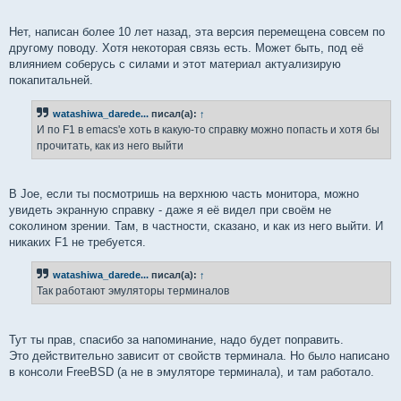
Нет, написан более 10 лет назад, эта версия перемещена совсем по
другому поводу. Хотя некоторая связь есть. Может быть, под её
влиянием соберусь с силами и этот материал актуализирую
покапитальней.
watashiwa_darede...
писал(а):
↑
И по F1 в emacs'е хоть в какую-то справку можно попасть и хотя бы
прочитать, как из него выйти
В Joe, если ты посмотришь на верхнюю часть монитора, можно
увидеть экранную справку - даже я её видел при своём не
соколином зрении. Там, в частности, сказано, и как из него выйти. И
никаких F1 не требуется.
watashiwa_darede...
писал(а):
↑
Так работают эмуляторы терминалов
Тут ты прав, спасибо за напоминание, надо будет поправить.
Это действительно зависит от свойств терминала. Но было написано
в консоли FreeBSD (а не в эмуляторе терминала), и там работало.