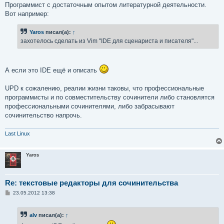
Программист с достаточным опытом литературной деятельности.
Вот например:
Yaros
писал(а):
↑
захотелось сделать из Vim "IDE для сценариста и писателя"...
А если это IDE ещё и описать
UPD к сожалению, реалии жизни таковы, что профессиональные
программисты и по совместительству сочинители либо становлятся
профессиональными сочинителями, либо забрасывают
сочинительство напрочь.
Last Linux
Yaros
Re: текстовые редакторы для сочинительства
С
23.05.2012 13:38
о
о
б
alv
писал(а):
↑
щ
е