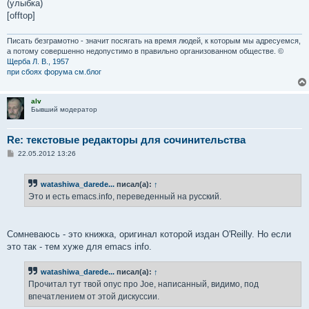
(улыбка)
[offtop]
Писать безграмотно - значит посягать на время людей, к которым мы адресуемся,
а потому совершенно недопустимо в правильно организованном обществе. ©
Щерба Л. В., 1957
при сбоях форума см.блог
alv
Бывший модератор
Re: текстовые редакторы для сочинительства
С
22.05.2012 13:26
о
о
б
watashiwa_darede...
писал(а):
↑
щ
е
Это и есть emacs.info, переведенный на русский.
н
и
е
Сомневаюсь - это книжка, оригинал которой издан O'Reilly. Но если
это так - тем хуже для emacs info.
watashiwa_darede...
писал(а):
↑
Прочитал тут твой опус про Joe, написанный, видимо, под
впечатлением от этой дискуссии.