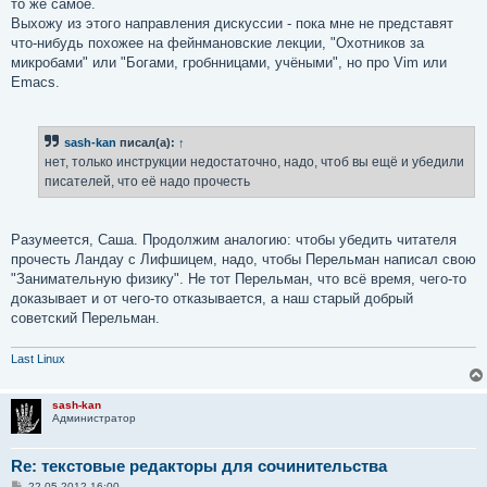
то же самое.
Выхожу из этого направления дискуссии - пока мне не представят
что-нибудь похожее на фейнмановские лекции, "Охотников за
микробами" или "Богами, гробнницами, учёными", но про Vim или
Emacs.
sash-kan
писал(а):
↑
нет, только инструкции недостаточно, надо, чтоб вы ещё и убедили
писателей, что её надо прочесть
Разумеется, Саша. Продолжим аналогию: чтобы убедить читателя
прочесть Ландау с Лифшицем, надо, чтобы Перельман написал свою
"Занимательную физику". Не тот Перельман, что всё время, чего-то
доказывает и от чего-то отказывается, а наш старый добрый
советский Перельман.
Last Linux
sash-kan
Администратор
Re: текстовые редакторы для сочинительства
С
22.05.2012 16:00