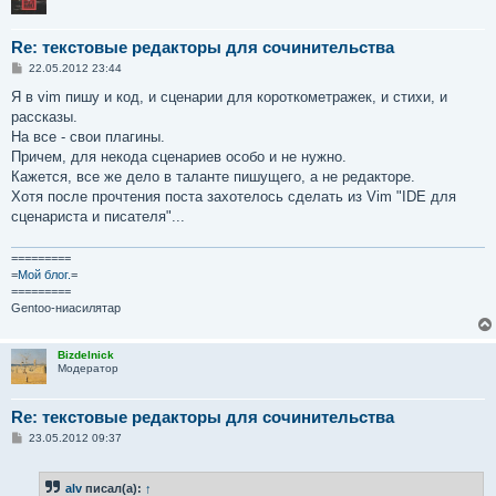
Re: текстовые редакторы для сочинительства
С
22.05.2012 23:44
о
о
Я в vim пишу и код, и сценарии для короткометражек, и стихи, и
б
рассказы.
щ
е
На все - свои плагины.
н
Причем, для некода сценариев особо и не нужно.
и
е
Кажется, все же дело в таланте пишущего, а не редакторе.
Хотя после прочтения поста захотелось сделать из Vim "IDE для
сценариста и писателя"...
=========
=
Мой блог.
=
=========
Gentoo-ниасилятар
Bizdelnick
Модератор
Re: текстовые редакторы для сочинительства
С
23.05.2012 09:37
о
о
б
alv
писал(а):
↑
щ