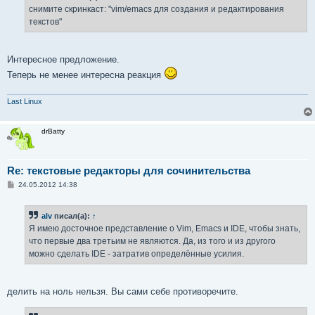
снимите скринкаст: "vim/emacs для создания и редактирования
текстов"
Интересное предложение.
Теперь не менее интересна реакция
Last Linux
drBatty
Re: текстовые редакторы для сочинительства
С
24.05.2012 14:38
о
о
б
alv
писал(а):
↑
щ
е
Я имею досточное представление о Vim, Emacs и IDE, чтобы знать,
н
что первые два третьим не являются. Да, из того и из другого
и
е
можно сделать IDE - затратив определённые усилия.
делить на ноль нельзя. Вы сами себе противоречите.