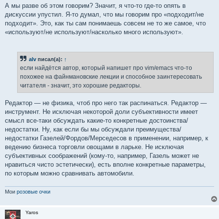
А мы разве об этом говорим? Значит, я что-то где-то опять в
дискуссии упустил. Я-то думал, что мы говорим про «подходит/не
подходит». Это, как ты сам понимаешь совсем не то же самое, что
«используют/не используют/насколько много используют».
alv
писал(а):
↑
если найдётся автор, который напишет про vim/emacs что-то
похожее на файнмановские лекции и способное заинтересовать
читателя - значит, это хорошие редакторы.
Редактор — не физика, чтоб про него так распинаться. Редактор —
инструмент. Не исключая некоторой доли субъективности имеет
смысл все-таки обсуждать какие-то конкретные достоинства/
недостатки. Ну, как если бы мы обсуждали преимущества/
недостатки Газелей/Фордов/Мерседесов в применении, например, к
ведению бизнеса торговли овощами в ларьке. Не исключая
субъективных соображений (кому-то, например, Газель может не
нравиться чисто эстетически), есть вполне конкретные параметры,
по которым можно сравнивать автомобили.
Мои
розовые очки
Yaros