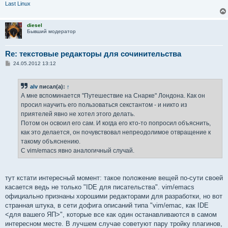
Last Linux
diesel
Бывший модератор
Re: текстовые редакторы для сочинительства
С
24.05.2012 13:12
о
о
б
alv
писал(а):
↑
щ
е
А мне вспоминается "Путешествие на Снарке" Лондона. Как он
н
просил научить его пользоваться секстантом - и никто из
и
е
приятелей явно не хотел этого делать.
Потом он освоил его сам. И когда его кто-то попросил объяснить,
как это делается, он почувствовал непреодолимое отвращение к
такому объяснению.
С vim/emacs явно аналогичный случай.
тут кстати интересный момент: такое положение вещей по-сути своей
касается ведь не только "IDE для писательства". vim/emacs
официально признаны хорошими редакторами для разработки, но вот
странная штука, в сети дофига описаний типа "vim/emac, как IDE
<для вашего ЯП>", которые все как один останавливаются в самом
интересном месте. В лучшем случае советуют пару тройку плагинов,