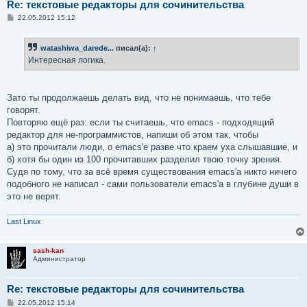
Re: текстовые редакторы для сочинительства
С
22.05.2012 15:12
о
о
б
watashiwa_darede...
писал(а):
↑
щ
е
Интересная логика.
н
и
е
Зато ты продолжаешь делать вид, что не понимаешь, что тебе
говорят.
Повторяю ещё раз: если ты считаешь, что emacs - подходящий
редактор для не-программистов, напиши об этом так, чтобы
а) это прочитали люди, о emacs'е разве что краем уха слышавшие, и
б) хотя бы один из 100 прочитавших разделил твою точку зрения.
Судя по тому, что за всё время существования emacs'а никто ничего
подобного не написал - сами пользователи emacs'а в глубине души в
это не верят.
Last Linux
sash-kan
Администратор
Re: текстовые редакторы для сочинительства
С
22.05.2012 15:14