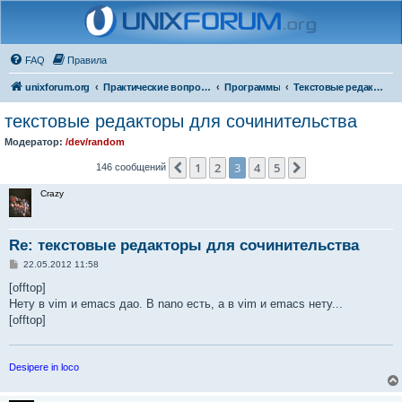
FAQ
Правила
unixforum.org
Практические вопросы
Программы
Текстовые редакторы
текстовые редакторы для сочинительства
Модератор:
/dev/random
1
2
3
4
5
Пред.
След.
146 сообщений
Crazy
Re: текстовые редакторы для сочинительства
С
22.05.2012 11:58
о
о
[offtop]
б
Нету в vim и emacs дао. В nano есть, а в vim и emacs нету...
щ
е
[offtop]
н
и
е
Desipere in loco