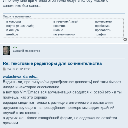
И почему мне при чтении этой темы лезут в голову мысли о
сапожнике без сапог...
Пишите правильно:
в консол
и
в течени
е
(часа)
приемл
е
мо
вк
у́пе
(с чем-либо)
нович
о
к
пробле
м
а
в о
бщем
ню
анс
проб
о
вать
в
оо
бще
п
о у
молчанию
тра
ф
ик
alv
Бывший модератор
Re: текстовые редакторы для сочинительства
С
24.05.2012 12:23
о
о
watashiwa_darede...
б
Видишь ли, про линукс/виндовс/[нужное дописать] всё-таки бывает
щ
е
иногда и некоторое обоснование
н
а вот про Vim/Emacs вся аргументация сводится к: освой это - и ты
и
е
поймёшь, как это хорошо
вариции сводятся только к разнице в интеллекте и воспитании
аргументирующего - в приведённом примере мы видим крайний
случай этих качеств
в других же - более изощрённой форме, но содержание остаётся
прежним