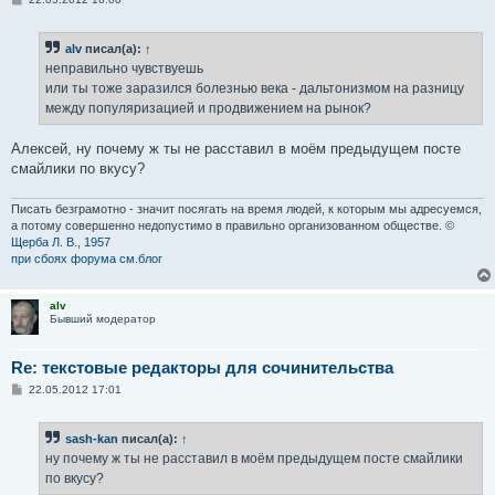
о
о
б
alv
писал(а):
↑
щ
е
неправильно чувствуешь
н
или ты тоже заразился болезнью века - дальтонизмом на разницу
и
е
между популяризацией и продвижением на рынок?
Алексей, ну почему ж ты не расставил в моём предыдущем посте
смайлики по вкусу?
Писать безграмотно - значит посягать на время людей, к которым мы адресуемся,
а потому совершенно недопустимо в правильно организованном обществе. ©
Щерба Л. В., 1957
при сбоях форума см.блог
alv
Бывший модератор
Re: текстовые редакторы для сочинительства
С
22.05.2012 17:01
о
о
б
sash-kan
писал(а):
↑
щ
е
ну почему ж ты не расставил в моём предыдущем посте смайлики
н
по вкусу?
и
е