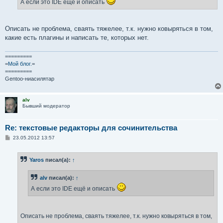
А если это IDE ещё и описать
н
и
е
Описать не проблема, сваять тяжелее, т.к. нужно ковыряться в том,
какие есть плагины и написать те, которых нет.
=========
=
Мой блог.
=
=========
Gentoo-ниасилятар
alv
Бывший модератор
Re: текстовые редакторы для сочинительства
С
23.05.2012 13:57
о
о
б
Yaros
писал(а):
↑
щ
е
н
alv
писал(а):
↑
и
е
А если это IDE ещё и описать
Описать не проблема, сваять тяжелее, т.к. нужно ковыряться в том,