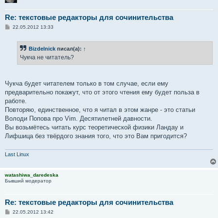
Re: текстовые редакторы для сочинительства
С
22.05.2012 13:33
о
о
б
Bizdelnick
писал(а):
↑
щ
е
Чукча не читатель?
н
и
е
Чукча будет читателем только в том случае, если ему
предварительно покажут, что от этого чтения ему будет польза в
работе.
Повторяю, единственное, что я читал в этом жанре - это статьи
Володи Попова про Vim. Десятилетней давности.
Вы возьмётесь читать курс теоретической физики Ландау и
Лифшица без твёрдого знания того, что это Вам пригодится?
Last Linux
watashiwa_daredeska
Бывший модератор
Re: текстовые редакторы для сочинительства
С
22.05.2012 13:42
о