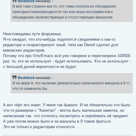
Bizdelnick
писал(а):
↑
щ
е
И всё-таки странно как-то, что тема сползла из обсуждения
н
пригодности/непригодности тех или иных инструментов к
и
е
обсуждению наличествующих и отсутствующих мануалов.
Неисповедимы пути форумные.
Я-то ожидал, что кто-нибудь поделится сведениями о как-то
редакторе и охарактеризует оный, типа как Diesel сделал для
маковских редакторов.
Потому что про Vim/Emacs всё уже говорено и переговорено 100500
раз: те, кто их использует - будет использовать. Кто не использует -
с большой долей вероятности не будет.
Bizdelnick
писал(а):
↑
И не верю я, что наличие увлекательно написанного мануала в 9 тт.
что-то изменило бы.
А вот чёрт его знает. У меня так бывало. И не обязательно это было
что-то размером с "Капитал" - могла быть маленькая заметка, но
написанная так, что хотелось посмотреть и опробовать её предмет.
А уже потом можно было и за мануалы в 9 томов браться.
Это не только к редакторам относится...