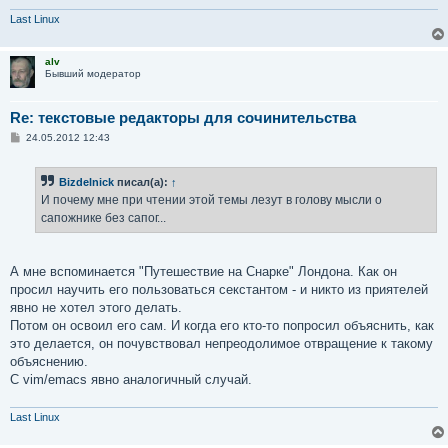
Last Linux
alv
Бывший модератор
Re: текстовые редакторы для сочинительства
С
24.05.2012 12:43
о
о
б
Bizdelnick
писал(а):
↑
щ
е
И почему мне при чтении этой темы лезут в голову мысли о
н
сапожнике без сапог...
и
е
А мне вспоминается "Путешествие на Снарке" Лондона. Как он
просил научить его пользоваться секстантом - и никто из приятелей
явно не хотел этого делать.
Потом он освоил его сам. И когда его кто-то попросил объяснить, как
это делается, он почувствовал непреодолимое отвращение к такому
объяснению.
С vim/emacs явно аналогичный случай.
Last Linux