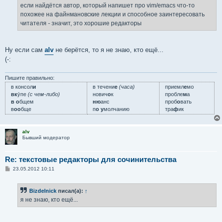
е
если найдётся автор, который напишет про vim/emacs что-то
н
похожее на файнмановские лекции и способное заинтересовать
и
е
читателя - значит, это хорошие редакторы
Ну если сам
alv
не берётся, то я не знаю, кто ещё...
(-:
Пишите правильно:
в консол
и
в течени
е
(часа)
приемл
е
мо
вк
у́пе
(с чем-либо)
нович
о
к
пробле
м
а
в о
бщем
ню
анс
проб
о
вать
в
оо
бще
п
о у
молчанию
тра
ф
ик
alv
Бывший модератор
Re: текстовые редакторы для сочинительства
С
23.05.2012 10:11
о
о
б
Bizdelnick
писал(а):
↑
щ
е
я не знаю, кто ещё...
н
и
е