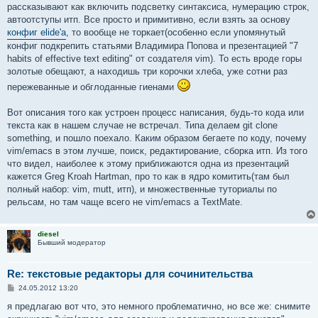
рассказывают как включить подсветку синтаксиса, нумерацию строк,
автоотступы итп. Все просто и примитивно, если взять за основу
конфиг elide'a
, то вообще не торкает(особенно если упомянутый
конфиг подкрепить статьями Владимира Попова и презентацией "7
habits of effective text editing" от создателя vim). То есть вроде горы
золотые обещают, а находишь три корочки хлеба, уже сотни раз
пережеванные и обглоданные гиенами
Вот описания того как устроен процесс написания, будь-то кода или
текста как в нашем случае не встречал. Типа делаем git clone
something, и пошло поехало. Каким образом бегаете по коду, почему
vim/emacs в этом лучше, поиск, редактирование, сборка итп. Из того
что видел, наиболее к этому приближаются одна из презентаций
кажется Greg Kroah Hartman, про то как в ядро комитить(там был
полный набор: vim, mutt, итп), и множественные туториалы по
рельсам, но там чаще всего не vim/emacs а TextMate.
diesel
Бывший модератор
Re: текстовые редакторы для сочинительства
С
24.05.2012 13:20
о
о
я предлагаю вот что, это немного проблематично, но все же: снимите
б