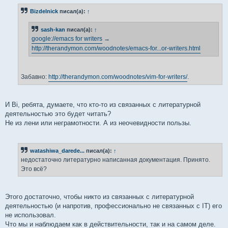
Bizdelnick
писал(а):
↑
sash-kan
писал(а):
↑
google://emacs for writers
→
http://therandymon.com/woodnotes/emacs-for...or-writers.html
Забавно:
http://therandymon.com/woodnotes/vim-for-writers/
.
И Вi, ребята, думаете, что кто-то из связанных с литературной
деятельностью это будет читать?
Не из лени или неграмотности. А из неочевидности пользы.
watashiwa_darede...
писал(а):
↑
недостаточно литературно написанная документация. Принято.
Это всё?
Этого достаточно, чтобы никто из связанных с литературной
деятельностью (и напротив, профессионально не связанных с IT) его
не использовал.
Что мы и наблюдаем как в действительности, так и на самом деле.