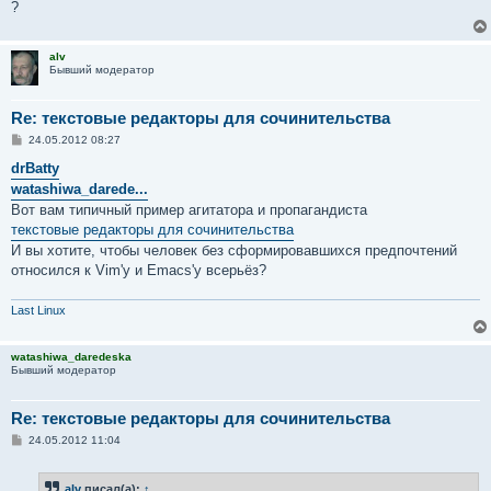
?
alv
Бывший модератор
Re: текстовые редакторы для сочинительства
С
24.05.2012 08:27
о
о
drBatty
б
watashiwa_darede...
щ
е
Вот вам типичный пример агитатора и пропагандиста
н
текстовые редакторы для сочинительства
и
е
И вы хотите, чтобы человек без сформировавшихся предпочтений
относился к Vim'у и Emacs'у всерьёз?
Last Linux
watashiwa_daredeska
Бывший модератор
Re: текстовые редакторы для сочинительства
С
24.05.2012 11:04
о
о
б
alv
писал(а):
↑