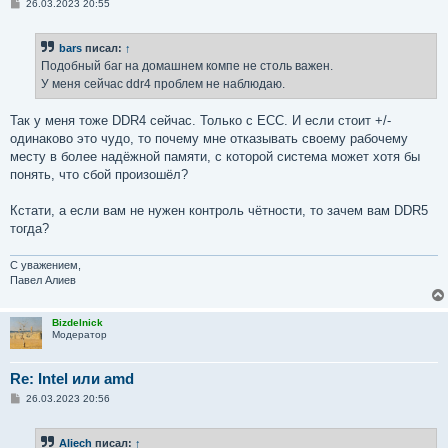
С
26.03.2023 20:55
о
о
б
bars
писал:
↑
щ
е
Подобный баг на домашнем компе не столь важен.
н
У меня сейчас ddr4 проблем не наблюдаю.
и
е
Так у меня тоже DDR4 сейчас. Только с ECC. И если стоит +/-
одинаково это чудо, то почему мне отказывать своему рабочему
месту в более надёжной памяти, с которой система может хотя бы
понять, что сбой произошёл?
Кстати, а если вам не нужен контроль чётности, то зачем вам DDR5
тогда?
С уважением,
Павел Алиев
Bizdelnick
Модератор
Re: Intel или amd
С
26.03.2023 20:56
о
о
б
Aliech
писал:
↑
щ