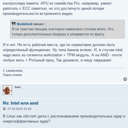
контроллера памяти. APU из семейства Pro, например, умеют
работать с ECC памятью, но это достигнуто ценой потери
производительности встроенного видео.
Bizdelnick
писал:
↑
Я не трастаю процам, в которых наверчено столько всего. Это
только дополнительные бекдоры и уязвимости по факту.
И я нет. Но есть рабочие места, где по нормативке должен быть
определённый функционал. Ну типа банков всяких. И, в случае intel,
надо мать из сегмента workstation + TPM модуль. А на AMD - почти
любую мать + Pro'шный проц. Так дешевле, и нишу закрывает.
С уважением,
Павел Алиев
bars
Re: Intel или amd
С
27.03.2023 21:04
о
о
В Linux как обстоит дела с распознаванием производительных ядер и
б
энергоэффективных ядер?
щ
е