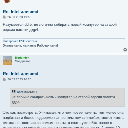
Re: Intel или amd
С
26.03.2023 19:53
о
о
Разумеется ddr5, не логично собирать новый компутер на старой
б
версии памяти ддр4.
щ
е
н
и
Настройка BSD систем
е
З
нание сила, незнание
Р
абочая сила!
Bizdelnick
Модератор
Re: Intel или amd
С
26.03.2023 20:26
о
о
б
bars
писал:
↑
щ
е
не логично собирать новый компутер на старой версии памяти
н
ддр4.
и
е
Это как посмотреть. Учитывая, что чем новее память, тем менее она
надёжная и более подверженная всяким rowhammer'ам, может иметь
смысл не гоняться за самым новым, а взять уже обкатанное с
вылеченными хотя бы основными детскими болячками. А через 10