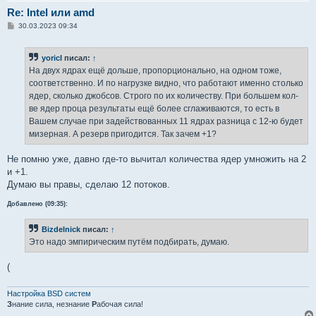
Re: Intel или amd
С
30.03.2023 09:34
о
о
б
yoricI
писал:
↑
щ
е
На двух ядрах ещё дольше, пропорционально, на одном тоже,
н
соответственно. И по нагрузке видно, что работают именно столько
и
е
ядер, сколько джобсов. Строго по их количеству. При большем кол-
ве ядер проца результаты ещё более сглаживаются, то есть в
Вашем случае при задействованных 11 ядрах разница с 12-ю будет
мизерная. А резерв пригодится. Так зачем +1?
Не помню уже, давно где-то вычитал количества ядер умножить на 2
и +1.
Думаю вы правы, сделаю 12 потоков.
Добавлено (09:35):
Bizdelnick
писал:
↑
Это надо эмпирическим путём подбирать, думаю.
(
Настройка BSD систем
З
нание сила, незнание
Р
абочая сила!