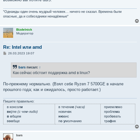
"Однажды один очень мудрый человек… ничего не сказал. Времена были
опасные, да и собеседники ненадёжные"
Bizdelnick
Модератор
Re: Intel или amd
С
26.03.2023 19:07
о
о
б
bars
писал:
↑
щ
е
Как сейчас обстоит поддержка amd в linux?
н
и
е
По-прежнему нормально. (Взял себе Ryzen 7 5700GE в начале
прошлого года; как и ожидалось, просто работает.)
Пишите правильно:
в консол
и
в течени
е
(часа)
приемл
е
мо
вк
у́пе
(с чем-либо)
нович
о
к
пробле
м
а
в о
бщем
ню
анс
проб
о
вать
в
оо
бще
п
о у
молчанию
тра
ф
ик
bars