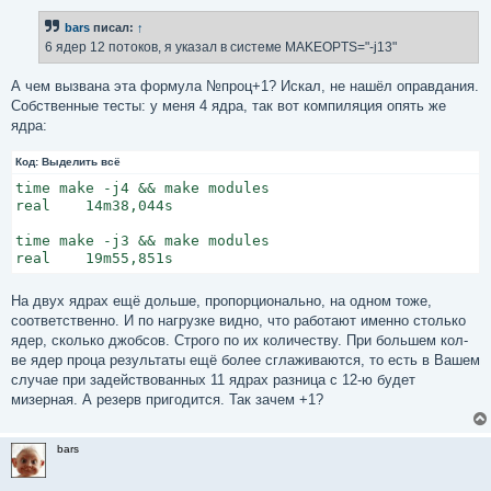
о
б
bars
писал:
↑
щ
е
6 ядер 12 потоков, я указал в системе MAKEOPTS="-j13"
н
и
е
А чем вызвана эта формула №проц+1? Искал, не нашёл оправдания.
Собственные тесты: у меня 4 ядра, так вот компиляция опять же
ядра:
Код:
Выделить всё
time make -j4 && make modules

real    14m38,044s

time make -j3 && make modules

real    19m55,851s
На двух ядрах ещё дольше, пропорционально, на одном тоже,
соответственно. И по нагрузке видно, что работают именно столько
ядер, сколько джобсов. Строго по их количеству. При большем кол-
ве ядер проца результаты ещё более сглаживаются, то есть в Вашем
случае при задействованных 11 ядрах разница с 12-ю будет
мизерная. А резерв пригодится. Так зачем +1?
bars