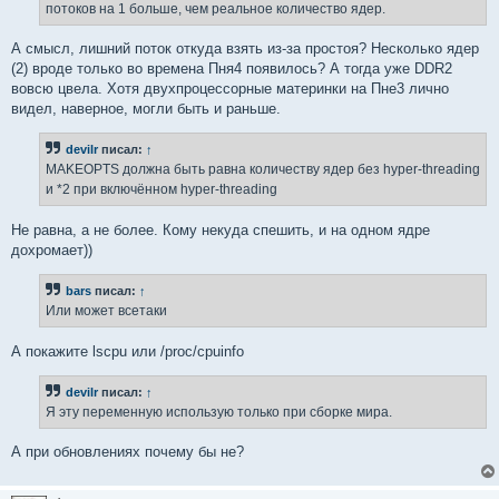
потоков на 1 больше, чем реальное количество ядер.
А смысл, лишний поток откуда взять из-за простоя? Несколько ядер
(2) вроде только во времена Пня4 появилось? А тогда уже DDR2
вовсю цвела. Хотя двухпроцессорные материнки на Пне3 лично
видел, наверное, могли быть и раньше.
devilr
писал:
↑
MAKEOPTS должна быть равна количеству ядер без hyper-threading
и *2 при включённом hyper-threading
Не равна, а не более. Кому некуда спешить, и на одном ядре
дохромает))
bars
писал:
↑
Или может всетаки
А покажите lscpu или /proc/cpuinfo
devilr
писал:
↑
Я эту переменную использую только при сборке мира.
А при обновлениях почему бы не?