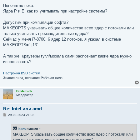
о
о
Непонятно пока.
б
Ядра P и E, как их учитывать при настройке системы?
щ
е
н
Допустим при компиляции софта?
и
е
MAKEOPTS указывать общее количество всех ядер с потоками или
только учитывать производительные ядера?
Сейчас у меня i7-8700, 6 ядер 12 потоков, я указал в системе
MAKEOPTS="-j13"
А так же, браузеры гугл/мозила сами распознает какие ядра нужно
использовать?
Настройка BSD систем
З
нание сила, незнание
Р
абочая сила!
Bizdelnick
Модератор
Re: Intel или amd
С
29.03.2023 21:08
о
о
б
bars
писал:
↑
щ
е
MAKEOPTS указывать общее количество всех ядер с потоками или
н