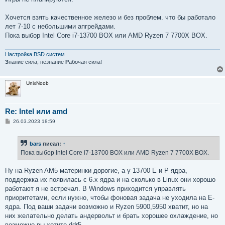
Хочется взять качественное железо и без проблем. что бы работало
лет 7-10 с небольшими апгрейдами.
Пока выбор Intel Core i7-13700 BOX или AMD Ryzen 7 7700X BOX.
Настройка BSD систем
З
нание сила, незнание
Р
абочая сила!
UnixNoob
Re: Intel или amd
С
26.03.2023 18:59
о
о
б
bars
писал:
↑
щ
е
Пока выбор Intel Core i7-13700 BOX или AMD Ryzen 7 7700X BOX.
н
и
е
Ну на Ryzen AM5 материнки дорогие, а у 13700 E и P ядра,
поддержка их появилась с 6.x ядра и на сколько в Linux они хорошо
работают я не встречал. В Windows приходится управлять
приоритетами, если нужно, чтобы фоновая задача не уходила на E-
ядра. Под ваши задачи возможно и Ryzen 5900,5950 хватит, но на
них желательно делать андервольт и брать хорошее охлаждение, но
возможно вы хотите ddr5.