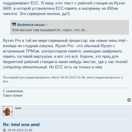
поддерживают ECC. Я пишу этот текст с рабочей станции на Ryzen
5600, в которой установлена ECC-память в материнку на 450ом
чипсете. Это серверное железо, да?)
Bizdelnick
писал:
↑
Или как они там называются, «про», что ли…
Ryzen Pro в той же мере серверный процессор, как новые чипы intel -
вообще не стыдная покупка. Ryzen Pro - это обычный Ryzen с
встроенным TPM'ом, контроллером памяти, умеющим шифровать
память гостевой виртуалки, и вот это всё. Короче, это проц для
бюджетной рабочей станции в каких-нибудь местах, где у нас trusted
computing обязательный. Но ECC есть не только в нём.
Последний раз редактировалось
Aliech
26.03.2023 21:08, всего редактировалось 1
раз.
С уважением,
Павел Алиев
bars
Re: Intel или amd
С
26.03.2023 21:06