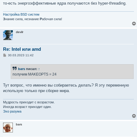
то-есть энергоэффективные ядра получаются без hyper-threading.
Настройка BSD систем
З
нание сила, незнание
Р
абочая сила!
devilr
Re: Intel или amd
С
30.03.2023 11:42
о
о
б
bars
писал:
↑
щ
е
получим MAKEOPTS = 24
н
и
е
Тут вопрос, что именно вы собираетесь делать? Я эту переменную
использую только при сборке мира.
Мудрость приходит с возрастом.
Иногда возраст приходит один.
Эхо разума
bars