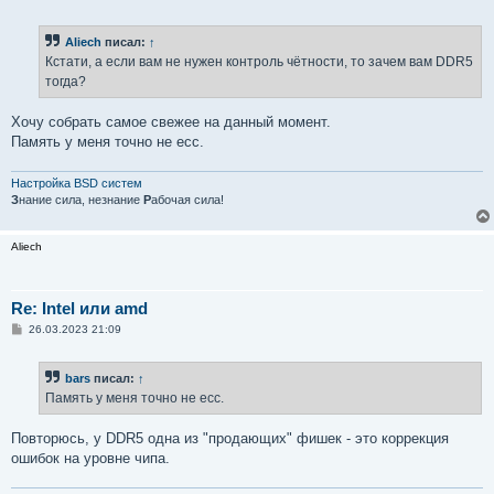
о
о
б
Aliech
писал:
↑
щ
е
Кстати, а если вам не нужен контроль чётности, то зачем вам DDR5
н
тогда?
и
е
Хочу собрать самое свежее на данный момент.
Память у меня точно не ecc.
Настройка BSD систем
З
нание сила, незнание
Р
абочая сила!
Aliech
Re: Intel или amd
С
26.03.2023 21:09
о
о
б
bars
писал:
↑
щ
е
Память у меня точно не ecc.
н
и
е
Повторюсь, у DDR5 одна из "продающих" фишек - это коррекция
ошибок на уровне чипа.