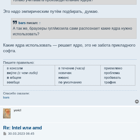
только учитывать производительные ядера?
и
е
Это надо эмпирическим путём подбирать, думаю.
bars
писал:
↑
А так же, браузеры гугл/мозила сами распознает какие ядра нужно
использовать?
Какие ядра использовать — решает ядро, это не забота прикладного
софта.
Пишите правильно:
в консол
и
в течени
е
(часа)
приемл
е
мо
вк
у́пе
(с чем-либо)
нович
о
к
пробле
м
а
в о
бщем
ню
анс
проб
о
вать
в
оо
бще
п
о у
молчанию
тра
ф
ик
Спасибо сказали:
bars
yoricI
Re: Intel или amd
С
30.03.2023 06:45
о