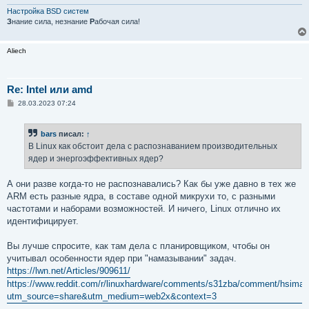
н
и
Настройка BSD систем
е
З
нание сила, незнание
Р
абочая сила!
Aliech
Re: Intel или amd
С
28.03.2023 07:24
о
о
б
bars
писал:
↑
щ
е
В Linux как обстоит дела с распознаванием производительных
н
ядер и энергоэффективных ядер?
и
е
А они разве когда-то не распознавались? Как бы уже давно в тех же
ARM есть разные ядра, в составе одной микрухи то, с разными
частотами и наборами возможностей. И ничего, Linux отлично их
идентифицирует.
Вы лучше спросите, как там дела с планировщиком, чтобы он
учитывал особенности ядер при "намазывании" задач.
https://lwn.net/Articles/909611/
https://www.reddit.com/r/linuxhardware/comments/s31zba/comment/hsiman
utm_source=share&utm_medium=web2x&context=3