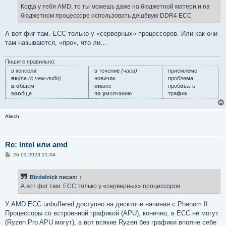
е
Когда у тебя AMD, то ты можешь даже на бюджетной матери и на
н
бюджетном процессоре использовать дешёвую DDR4 ECC
и
е
А вот фиг там. ECC только у «серверных» процессоров. Или как они
там называются, «про», что ли…
Пишите правильно:
в консол
и
в течени
е
(часа)
приемл
е
мо
вк
у́пе
(с чем-либо)
нович
о
к
пробле
м
а
в о
бщем
ню
анс
проб
о
вать
в
оо
бще
п
о у
молчанию
тра
ф
ик
Aliech
Re: Intel или amd
С
26.03.2023 21:04
о
о
б
Bizdelnick
писал:
↑
щ
е
А вот фиг там. ECC только у «серверных» процессоров.
н
и
е
У AMD ECC unbuffered доступно на десктопе начиная с Phenom II.
Процессоры со встроенной графикой (APU), конечно, в ECC не могут
(Ryzen Pro APU могут), а вот всякие Ryzen без графики вполне себе