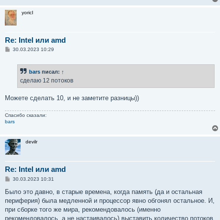
yoricI
Re: Intel или amd
С
30.03.2023 10:29
о
о
б
bars
писал:
↑
щ
е
сделаю 12 потоков
н
и
е
Можете сделать 10, и не заметите разницы))
Спасибо сказали:
bars
devilr
Re: Intel или amd
С
30.03.2023 10:31
о
о
Было это давно, в старые времена, когда память (да и остальная
б
периферия) была медленной и процессор явно обгонял остальное. И,
щ
е
при сборке того же мира, рекомендовалось (именно
н
рекомендовалось, а не настаивалось) выставить количество потоков
и