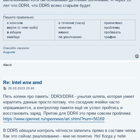
лет что DDR4, что DDR5 всяко старьём будет.
Пишите правильно:
в консол
и
в течени
е
(часа)
приемл
е
мо
вк
у́пе
(с чем-либо)
нович
о
к
пробле
м
а
в о
бщем
ню
анс
проб
о
вать
в
оо
бще
п
о у
молчанию
тра
ф
ик
Спасибо сказали:
Auguste
Aliech
Re: Intel или amd
С
26.03.2023 20:40
о
о
Пять копеек про память: DDR3/DDR4 - унылая шляпа, которая умеет
б
кораптить данные просто потому, что соседние ячейки часто
щ
е
опрашиваются, а контроллер памяти ещё не успел пройтись и
н
восстановить заряд. Притом для DDR4 это прям совсем проблема:
и
е
https://www.opennet.ru/opennews/art.shtml?num=56169
В DDR5 обещали контроль чётности запилить прямо в составе чипов.
Как это сейчас реализованно - мне не понятно. Но! Когда у тебя