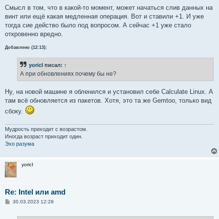
и
е
Смысл в том, что в какой-то момент, может начаться слив данных на
винт или ещё какая медленная операция. Вот и ставили +1. И уже
тогда сие действо было под вопросом. А сейчас +1 уже стало
откровенно вредно.
Добавлено (12:13):
yoricI
писал:
↑
А при обновлениях почему бы не?
Ну, на новой машине я обленился и установил себе Calculate Linux. А
там всё обновляется из пакетов. Хотя, это та же Gemtoo, только вид
сбоку.
Мудрость приходит с возрастом.
Иногда возраст приходит один.
Эхо разума
yoricI
Re: Intel или amd
С
30.03.2023 12:28
о
о
б