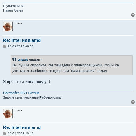
С уважением,
Павел Алиев
bars
Re: Intel или amd
С
28.03.2023 09:58
о
о
б
Aliech
писал:
↑
щ
е
Вы лучше спросите, как там дела с планировщиком, чтобы он
н
учитывал особенности ядер при "намазывании" задач.
и
е
Я про это и имел ввиду. )
Настройка BSD систем
З
нание сила, незнание
Р
абочая сила!
bars
Re: Intel или amd
С
29.03.2023 20:45