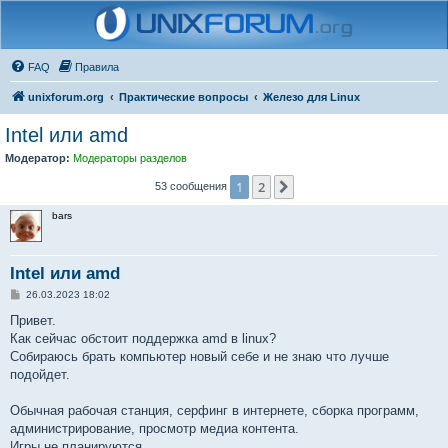
FAQ
Правила
unixforum.org
Практические вопросы
Железо для Linux
Intel или amd
Модератор:
Модераторы разделов
1
2
След.
53 сообщения
bars
Intel или amd
С
26.03.2023 18:02
о
о
Привет.
б
Как сейчас обстоит поддержка amd в linux?
щ
е
Собираюсь брать компьютер новый себе и не знаю что лучше
н
подойдет.
и
е
Обычная рабочая станция, серфинг в интернете, сборка программ,
администрирование, просмотр медиа контента.
Игры не планируются.