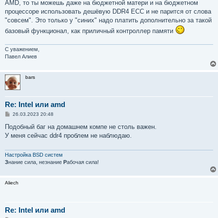
AMD, то ты можешь даже на бюджетной матери и на бюджетном
процессоре использовать дешёвую DDR4 ECC и не парится от слова
"совсем". Это только у "синих" надо платить дополнительно за такой
базовый функционал, как приличный контроллер памяти
С уважением,
Павел Алиев
bars
Re: Intel или amd
С
26.03.2023 20:48
о
о
Подобный баг на домашнем компе не столь важен.
б
У меня сейчас ddr4 проблем не наблюдаю.
щ
е
н
и
Настройка BSD систем
е
З
нание сила, незнание
Р
абочая сила!
Aliech
Re: Intel или amd