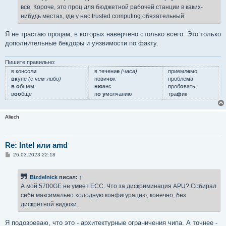
всё. Короче, это проц для бюджетной рабочей станции в каких-
нибудь местах, где у нас trusted computing обязательный.
Я не трастаю процам, в которых наверчено столько всего. Это только
дополнительные бекдоры и уязвимости по факту.
Пишите правильно:
в консол
и
в течени
е
(часа)
приемл
е
мо
вк
у́пе
(с чем-либо)
нович
о
к
пробле
м
а
в о
бщем
ню
анс
проб
о
вать
в
оо
бще
п
о у
молчанию
тра
ф
ик
Aliech
Re: Intel или amd
С
26.03.2023 22:18
о
о
б
Bizdelnick
писал:
↑
щ
е
А мой 5700GE не умеет ECC. Что за дискриминация APU? Собирал
н
себе максимально холодную конфигурацию, конечно, без
и
е
дискретной видюхи.
Я подозреваю, что это - архитектурные ограничения чипа. А точнее -