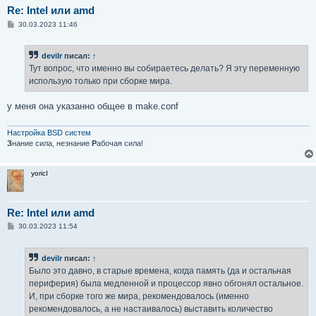
Re: Intel или amd
С
30.03.2023 11:46
о
о
б
devilr
писал:
↑
щ
е
Тут вопрос, что именно вы собираетесь делать? Я эту переменную
н
использую только при сборке мира.
и
е
у меня она указанно общее в make.conf
Настройка BSD систем
З
нание сила, незнание
Р
абочая сила!
yoricI
Re: Intel или amd
С
30.03.2023 11:54
о
о
б
devilr
писал:
↑
щ
е
Было это давно, в старые времена, когда память (да и остальная
н
периферия) была медленной и процессор явно обгонял остальное.
и
е
И, при сборке того же мира, рекомендовалось (именно
рекомендовалось, а не настаивалось) выставить количество