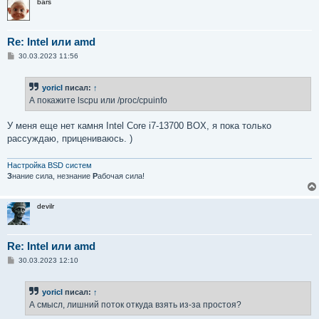
bars
Re: Intel или amd
С
30.03.2023 11:56
о
о
б
yoricI
писал:
↑
щ
е
А покажите lscpu или /proc/cpuinfo
н
и
е
У меня еще нет камня Intel Core i7-13700 BOX, я пока только
рассуждаю, прицениваюсь. )
Настройка BSD систем
З
нание сила, незнание
Р
абочая сила!
devilr
Re: Intel или amd
С
30.03.2023 12:10
о
о
б
yoricI
писал:
↑
щ
е
А смысл, лишний поток откуда взять из-за простоя?
н