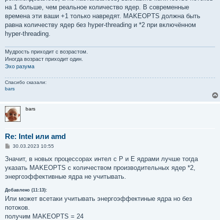
е
на 1 больше, чем реальное количество ядер. В современные
времена эти ваши +1 только навредят. MAKEOPTS должна быть
равна количеству ядер без hyper-threading и *2 при включённом
hyper-threading.
Мудрость приходит с возрастом.
Иногда возраст приходит один.
Эхо разума
Спасибо сказали:
bars
bars
Re: Intel или amd
С
30.03.2023 10:55
о
о
Значит, в новых процессорах интел с P и Е ядрами лучше тогда
б
указать MAKEOPTS с количеством производительных ядер *2,
щ
е
энергоэффективные ядра не учитывать.
н
и
Добавлено (11:13):
е
Или может всетаки учитывать энергоэффектиные ядра но без
потоков.
получим MAKEOPTS = 24