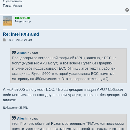
С уважением,
Павел Алиев
Bizdelnick
Модератор
Re: Intel или amd
С
26.03.2023 21:49
о
о
б
Aliech
писал:
↑
щ
е
Процессоры со встроенной графикой (APU), конечно, в ECC не
н
могут (Ryzen Pro APU могут), а вот всякие Ryzen без графики
и
е
вполне себе поддерживают ECC. Я пишу этот текст с рабочей
станции на Ryzen 5600, в которой установлена ECC-память в
материнку на 450ом чипсете. Это серверное железо, да?)
А мой 5700GE не умеет ECC. Что за дискриминация APU? Собирал
себе максимально холодную конфигурацию, конечно, без дискретной
видюхи.
Добавлено (21:54):
Aliech
писал:
↑
yzen Pro - это обычный Ryzen с встроенным TPM'ом, контроллером
памяти, умеющим шифровать память гостевой виртуалки, и вот это