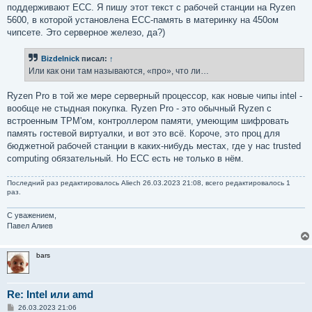
поддерживают ECC. Я пишу этот текст с рабочей станции на Ryzen
5600, в которой установлена ECC-память в материнку на 450ом
чипсете. Это серверное железо, да?)
Bizdelnick
писал:
↑
Или как они там называются, «про», что ли…
Ryzen Pro в той же мере серверный процессор, как новые чипы intel -
вообще не стыдная покупка. Ryzen Pro - это обычный Ryzen с
встроенным TPM'ом, контроллером памяти, умеющим шифровать
память гостевой виртуалки, и вот это всё. Короче, это проц для
бюджетной рабочей станции в каких-нибудь местах, где у нас trusted
computing обязательный. Но ECC есть не только в нём.
Последний раз редактировалось
Aliech
26.03.2023 21:08, всего редактировалось 1
раз.
С уважением,
Павел Алиев
bars
Re: Intel или amd
С
26.03.2023 21:06