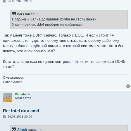
С
26.03.2023 20:55
о
о
б
bars
писал:
↑
щ
е
Подобный баг на домашнем компе не столь важен.
н
У меня сейчас ddr4 проблем не наблюдаю.
и
е
Так у меня тоже DDR4 сейчас. Только с ECC. И если стоит +/-
одинаково это чудо, то почему мне отказывать своему рабочему
месту в более надёжной памяти, с которой система может хотя бы
понять, что сбой произошёл?
Кстати, а если вам не нужен контроль чётности, то зачем вам DDR5
тогда?
С уважением,
Павел Алиев
Bizdelnick
Модератор
Re: Intel или amd
С
26.03.2023 20:56
о
о
б
Aliech
писал:
↑
щ