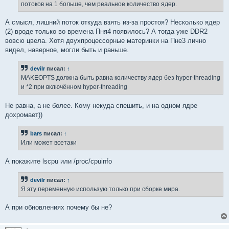
потоков на 1 больше, чем реальное количество ядер.
А смысл, лишний поток откуда взять из-за простоя? Несколько ядер
(2) вроде только во времена Пня4 появилось? А тогда уже DDR2
вовсю цвела. Хотя двухпроцессорные материнки на Пне3 лично
видел, наверное, могли быть и раньше.
devilr
писал:
↑
MAKEOPTS должна быть равна количеству ядер без hyper-threading
и *2 при включённом hyper-threading
Не равна, а не более. Кому некуда спешить, и на одном ядре
дохромает))
bars
писал:
↑
Или может всетаки
А покажите lscpu или /proc/cpuinfo
devilr
писал:
↑
Я эту переменную использую только при сборке мира.
А при обновлениях почему бы не?