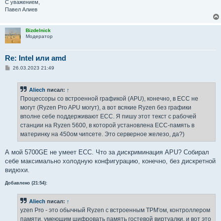
С уважением,
Павел Алиев
Bizdelnick
Модератор
Re: Intel или amd
С
26.03.2023 21:49
о
о
б
Aliech
писал:
↑
щ
е
Процессоры со встроенной графикой (APU), конечно, в ECC не
н
могут (Ryzen Pro APU могут), а вот всякие Ryzen без графики
и
е
вполне себе поддерживают ECC. Я пишу этот текст с рабочей
станции на Ryzen 5600, в которой установлена ECC-память в
материнку на 450ом чипсете. Это серверное железо, да?)
А мой 5700GE не умеет ECC. Что за дискриминация APU? Собирал
себе максимально холодную конфигурацию, конечно, без дискретной
видюхи.
Добавлено (21:54):
Aliech
писал:
↑
yzen Pro - это обычный Ryzen с встроенным TPM'ом, контроллером
памяти, умеющим шифровать память гостевой виртуалки, и вот это