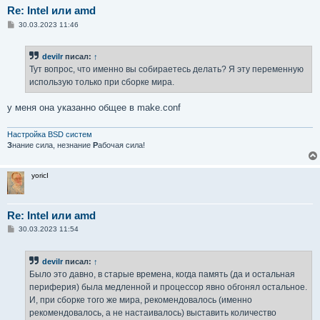
Re: Intel или amd
С
30.03.2023 11:46
о
о
б
devilr
писал:
↑
щ
е
Тут вопрос, что именно вы собираетесь делать? Я эту переменную
н
использую только при сборке мира.
и
е
у меня она указанно общее в make.conf
Настройка BSD систем
З
нание сила, незнание
Р
абочая сила!
yoricI
Re: Intel или amd
С
30.03.2023 11:54
о
о
б
devilr
писал:
↑
щ
е
Было это давно, в старые времена, когда память (да и остальная
н
периферия) была медленной и процессор явно обгонял остальное.
и
е
И, при сборке того же мира, рекомендовалось (именно
рекомендовалось, а не настаивалось) выставить количество