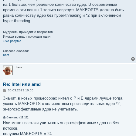
е
на 1 больше, чем реальное количество ядер. В современные
времена эти ваши +1 только навредят. MAKEOPTS должна быть
равна количеству ядер без hyper-threading и *2 при включённом
hyper-threading.
Мудрость приходит с возрастом.
Иногда возраст приходит один.
Эхо разума
Спасибо сказали:
bars
bars
Re: Intel или amd
С
30.03.2023 10:55
о
о
Значит, в новых процессорах интел с P и Е ядрами лучше тогда
б
указать MAKEOPTS с количеством производительных ядер *2,
щ
е
энергоэффективные ядра не учитывать.
н
и
Добавлено (11:13):
е
Или может всетаки учитывать энергоэффектиные ядра но без
потоков.
получим MAKEOPTS = 24