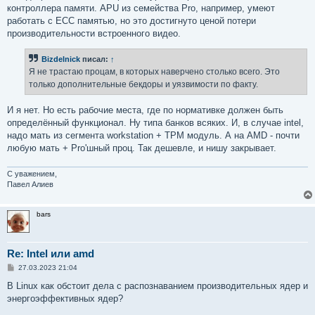
контроллера памяти. APU из семейства Pro, например, умеют
работать с ECC памятью, но это достигнуто ценой потери
производительности встроенного видео.
Bizdelnick
писал:
↑
Я не трастаю процам, в которых наверчено столько всего. Это
только дополнительные бекдоры и уязвимости по факту.
И я нет. Но есть рабочие места, где по нормативке должен быть
определённый функционал. Ну типа банков всяких. И, в случае intel,
надо мать из сегмента workstation + TPM модуль. А на AMD - почти
любую мать + Pro'шный проц. Так дешевле, и нишу закрывает.
С уважением,
Павел Алиев
bars
Re: Intel или amd
С
27.03.2023 21:04
о
о
В Linux как обстоит дела с распознаванием производительных ядер и
б
энергоэффективных ядер?
щ
е