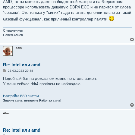
AMD, то ты можешь даже на бюджетной матери и на бюджетном
процессоре использовать дешёвую DDR4 ECC и не парится от слова
"совсем". Это только у "синих" надо платить дополнительно за такой
базовый функционал, как приличный контроллер памяти
С уважением,
Павел Алиев
bars
Re: Intel или amd
С
26.03.2023 20:48
о
о
Подобный баг на домашнем компе не столь важен.
б
У меня сейчас ddr4 проблем не наблюдаю.
щ
е
н
и
Настройка BSD систем
е
З
нание сила, незнание
Р
абочая сила!
Aliech
Re: Intel или amd