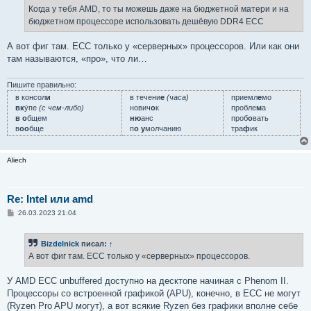
е
Когда у тебя AMD, то ты можешь даже на бюджетной матери и на
н
бюджетном процессоре использовать дешёвую DDR4 ECC
и
е
А вот фиг там. ECC только у «серверных» процессоров. Или как они
там называются, «про», что ли…
Пишите правильно:
в консол
и
в течени
е
(часа)
приемл
е
мо
вк
у́пе
(с чем-либо)
нович
о
к
пробле
м
а
в о
бщем
ню
анс
проб
о
вать
в
оо
бще
п
о у
молчанию
тра
ф
ик
Aliech
Re: Intel или amd
С
26.03.2023 21:04
о
о
б
Bizdelnick
писал:
↑
щ
е
А вот фиг там. ECC только у «серверных» процессоров.
н
и
е
У AMD ECC unbuffered доступно на десктопе начиная с Phenom II.
Процессоры со встроенной графикой (APU), конечно, в ECC не могут
(Ryzen Pro APU могут), а вот всякие Ryzen без графики вполне себе