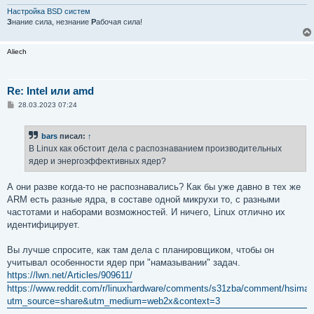
н
и
Настройка BSD систем
е
З
нание сила, незнание
Р
абочая сила!
Aliech
Re: Intel или amd
С
28.03.2023 07:24
о
о
б
bars
писал:
↑
щ
е
В Linux как обстоит дела с распознаванием производительных
н
ядер и энергоэффективных ядер?
и
е
А они разве когда-то не распознавались? Как бы уже давно в тех же
ARM есть разные ядра, в составе одной микрухи то, с разными
частотами и наборами возможностей. И ничего, Linux отлично их
идентифицирует.
Вы лучше спросите, как там дела с планировщиком, чтобы он
учитывал особенности ядер при "намазывании" задач.
https://lwn.net/Articles/909611/
https://www.reddit.com/r/linuxhardware/comments/s31zba/comment/hsiman
utm_source=share&utm_medium=web2x&context=3