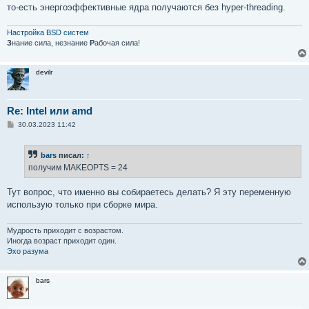
то-есть энергоэффективные ядра получаются без hyper-threading.
Настройка BSD систем
З
нание сила, незнание
Р
абочая сила!
devilr
Re: Intel или amd
С
30.03.2023 11:42
о
о
б
bars
писал:
↑
щ
е
получим MAKEOPTS = 24
н
и
е
Тут вопрос, что именно вы собираетесь делать? Я эту переменную
использую только при сборке мира.
Мудрость приходит с возрастом.
Иногда возраст приходит один.
Эхо разума
bars