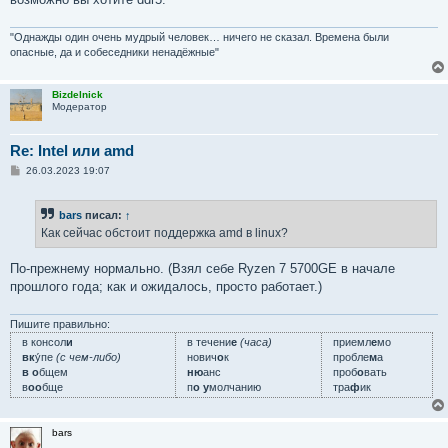
"Однажды один очень мудрый человек… ничего не сказал. Времена были
опасные, да и собеседники ненадёжные"
Bizdelnick
Модератор
Re: Intel или amd
С
26.03.2023 19:07
о
о
б
bars
писал:
↑
щ
е
Как сейчас обстоит поддержка amd в linux?
н
и
е
По-прежнему нормально. (Взял себе Ryzen 7 5700GE в начале
прошлого года; как и ожидалось, просто работает.)
Пишите правильно:
в консол
и
в течени
е
(часа)
приемл
е
мо
вк
у́пе
(с чем-либо)
нович
о
к
пробле
м
а
в о
бщем
ню
анс
проб
о
вать
в
оо
бще
п
о у
молчанию
тра
ф
ик
bars