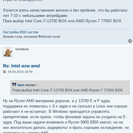
Хочется взять качественное железо и без проблем. что бы работало
лет 7-10 с небольшими апгрейдами.
Пока выбор Intel Core i7-13700 BOX или AMD Ryzen 7 7700X BOX.
Настройка BSD систем
З
нание сила, незнание
Р
абочая сила!
UnixNoob
Re: Intel или amd
С
26.03.2023 18:59
о
о
б
bars
писал:
↑
щ
е
Пока выбор Intel Core i7-13700 BOX или AMD Ryzen 7 7700X BOX.
н
и
е
Ну на Ryzen AM5 материнки дорогие, а у 13700 E и P ядра,
поддержка их появилась с 6.x ядра и на сколько в Linux они хорошо
работают я не встречал. В Windows приходится управлять
приоритетами, если нужно, чтобы фоновая задача не уходила на E-
ядра. Под ваши задачи возможно и Ryzen 5900,5950 хватит, но на
них желательно делать андервольт и брать хорошее охлаждение, но
возможно вы хотите ddr5.