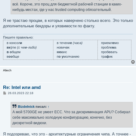
всё. Короче, это проц для бюджетной рабочей станции в каких-
нибудь местах, где у нас trusted computing обязательный.
Я не трастаю процам, в которых наверчено столько всего. Это только
дополнительные бекдоры и уязвимости по факту.
Пишите правильно:
в консол
и
в течени
е
(часа)
приемл
е
мо
вк
у́пе
(с чем-либо)
нович
о
к
пробле
м
а
в о
бщем
ню
анс
проб
о
вать
в
оо
бще
п
о у
молчанию
тра
ф
ик
Aliech
Re: Intel или amd
С
26.03.2023 22:18
о
о
б
Bizdelnick
писал:
↑
щ
е
А мой 5700GE не умеет ECC. Что за дискриминация APU? Собирал
н
себе максимально холодную конфигурацию, конечно, без
и
е
дискретной видюхи.
Я подозреваю, что это - архитектурные ограничения чипа. А точнее -