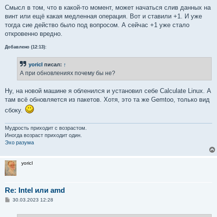
и
е
Смысл в том, что в какой-то момент, может начаться слив данных на
винт или ещё какая медленная операция. Вот и ставили +1. И уже
тогда сие действо было под вопросом. А сейчас +1 уже стало
откровенно вредно.
Добавлено (12:13):
yoricI
писал:
↑
А при обновлениях почему бы не?
Ну, на новой машине я обленился и установил себе Calculate Linux. А
там всё обновляется из пакетов. Хотя, это та же Gemtoo, только вид
сбоку.
Мудрость приходит с возрастом.
Иногда возраст приходит один.
Эхо разума
yoricI
Re: Intel или amd
С
30.03.2023 12:28
о
о
б