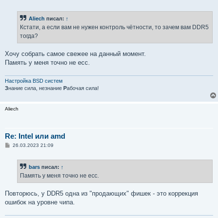
о
о
б
Aliech
писал:
↑
щ
е
Кстати, а если вам не нужен контроль чётности, то зачем вам DDR5
н
тогда?
и
е
Хочу собрать самое свежее на данный момент.
Память у меня точно не ecc.
Настройка BSD систем
З
нание сила, незнание
Р
абочая сила!
Aliech
Re: Intel или amd
С
26.03.2023 21:09
о
о
б
bars
писал:
↑
щ
е
Память у меня точно не ecc.
н
и
е
Повторюсь, у DDR5 одна из "продающих" фишек - это коррекция
ошибок на уровне чипа.