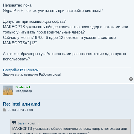
о
о
Непонятно пока.
б
Ядра P и E, как их учитывать при настройке системы?
щ
е
н
Допустим при компиляции софта?
и
е
MAKEOPTS указывать общее количество всех ядер с потоками или
только учитывать производительные ядера?
Сейчас у меня i7-8700, 6 ядер 12 потоков, я указал в системе
MAKEOPTS="-j13"
А так же, браузеры гугл/мозила сами распознает какие ядра нужно
использовать?
Настройка BSD систем
З
нание сила, незнание
Р
абочая сила!
Bizdelnick
Модератор
Re: Intel или amd
С
29.03.2023 21:08
о
о
б
bars
писал:
↑
щ
е
MAKEOPTS указывать общее количество всех ядер с потоками или
н