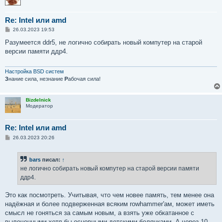
Re: Intel или amd
С
26.03.2023 19:53
о
о
Разумеется ddr5, не логично собирать новый компутер на старой
б
версии памяти ддр4.
щ
е
н
и
Настройка BSD систем
е
З
нание сила, незнание
Р
абочая сила!
Bizdelnick
Модератор
Re: Intel или amd
С
26.03.2023 20:26
о
о
б
bars
писал:
↑
щ
е
не логично собирать новый компутер на старой версии памяти
н
ддр4.
и
е
Это как посмотреть. Учитывая, что чем новее память, тем менее она
надёжная и более подверженная всяким rowhammer'ам, может иметь
смысл не гоняться за самым новым, а взять уже обкатанное с
вылеченными хотя бы основными детскими болячками. А через 10