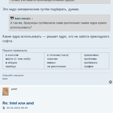
только учитывать производительные ядера?
и
е
Это надо эмпирическим путём подбирать, думаю.
bars
писал:
↑
А так же, браузеры гугл/мозила сами распознает какие ядра нужно
использовать?
Какие ядра использовать — решает ядро, это не забота прикладного
софта.
Пишите правильно:
в консол
и
в течени
е
(часа)
приемл
е
мо
вк
у́пе
(с чем-либо)
нович
о
к
пробле
м
а
в о
бщем
ню
анс
проб
о
вать
в
оо
бще
п
о у
молчанию
тра
ф
ик
Спасибо сказали:
bars
yoricI
Re: Intel или amd
С
30.03.2023 06:45
о