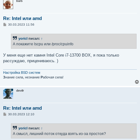
bars
Re: Intel или amd
С
30.03.2023 11:56
о
о
б
yoricI
писал:
↑
щ
е
А покажите lscpu или /proc/cpuinfo
н
и
е
У меня еще нет камня Intel Core i7-13700 BOX, я пока только
рассуждаю, прицениваюсь. )
Настройка BSD систем
З
нание сила, незнание
Р
абочая сила!
devilr
Re: Intel или amd
С
30.03.2023 12:10
о
о
б
yoricI
писал:
↑
щ
е
А смысл, лишний поток откуда взять из-за простоя?
н