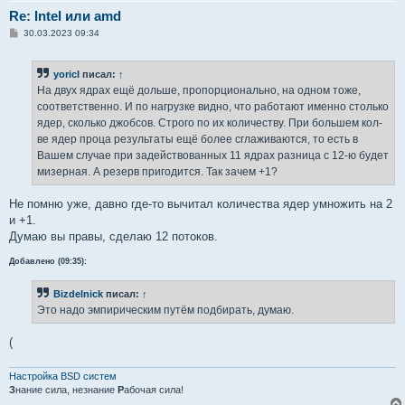
Re: Intel или amd
С
30.03.2023 09:34
о
о
б
yoricI
писал:
↑
щ
е
На двух ядрах ещё дольше, пропорционально, на одном тоже,
н
соответственно. И по нагрузке видно, что работают именно столько
и
е
ядер, сколько джобсов. Строго по их количеству. При большем кол-
ве ядер проца результаты ещё более сглаживаются, то есть в
Вашем случае при задействованных 11 ядрах разница с 12-ю будет
мизерная. А резерв пригодится. Так зачем +1?
Не помню уже, давно где-то вычитал количества ядер умножить на 2
и +1.
Думаю вы правы, сделаю 12 потоков.
Добавлено (09:35):
Bizdelnick
писал:
↑
Это надо эмпирическим путём подбирать, думаю.
(
Настройка BSD систем
З
нание сила, незнание
Р
абочая сила!