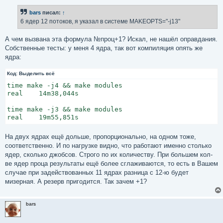
о
б
bars
писал:
↑
щ
е
6 ядер 12 потоков, я указал в системе MAKEOPTS="-j13"
н
и
е
А чем вызвана эта формула №проц+1? Искал, не нашёл оправдания.
Собственные тесты: у меня 4 ядра, так вот компиляция опять же
ядра:
Код:
Выделить всё
time make -j4 && make modules

real    14m38,044s

time make -j3 && make modules

real    19m55,851s
На двух ядрах ещё дольше, пропорционально, на одном тоже,
соответственно. И по нагрузке видно, что работают именно столько
ядер, сколько джобсов. Строго по их количеству. При большем кол-
ве ядер проца результаты ещё более сглаживаются, то есть в Вашем
случае при задействованных 11 ядрах разница с 12-ю будет
мизерная. А резерв пригодится. Так зачем +1?
bars