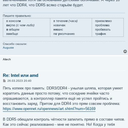
лет что DDR4, что DDR5 всяко старьём будет.
Пишите правильно:
в консол
и
в течени
е
(часа)
приемл
е
мо
вк
у́пе
(с чем-либо)
нович
о
к
пробле
м
а
в о
бщем
ню
анс
проб
о
вать
в
оо
бще
п
о у
молчанию
тра
ф
ик
Спасибо сказали:
Auguste
Aliech
Re: Intel или amd
С
26.03.2023 20:40
о
о
Пять копеек про память: DDR3/DDR4 - унылая шляпа, которая умеет
б
кораптить данные просто потому, что соседние ячейки часто
щ
е
опрашиваются, а контроллер памяти ещё не успел пройтись и
н
восстановить заряд. Притом для DDR4 это прям совсем проблема:
и
е
https://www.opennet.ru/opennews/art.shtml?num=56169
В DDR5 обещали контроль чётности запилить прямо в составе чипов.
Как это сейчас реализованно - мне не понятно. Но! Когда у тебя