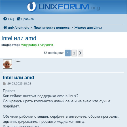
FAQ
Правила
unixforum.org
Практические вопросы
Железо для Linux
Intel или amd
Модератор:
Модераторы разделов
1
2
След.
53 сообщения
bars
Intel или amd
С
26.03.2023 18:02
о
о
Привет.
б
Как сейчас обстоит поддержка amd в linux?
щ
е
Собираюсь брать компьютер новый себе и не знаю что лучше
н
подойдет.
и
е
Обычная рабочая станция, серфинг в интернете, сборка программ,
администрирование, просмотр медиа контента.
Игры не планируются.