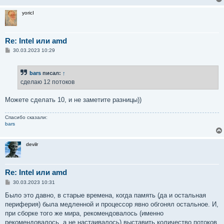
yoricI
Re: Intel или amd
С
30.03.2023 10:29
о
о
б
bars
писал:
↑
щ
е
сделаю 12 потоков
н
и
е
Можете сделать 10, и не заметите разницы))
Спасибо сказали:
bars
devilr
Re: Intel или amd
С
30.03.2023 10:31
о
о
Было это давно, в старые времена, когда память (да и остальная
б
периферия) была медленной и процессор явно обгонял остальное. И,
щ
е
при сборке того же мира, рекомендовалось (именно
н
рекомендовалось, а не настаивалось) выставить количество потоков
и