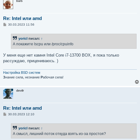
bars
Re: Intel или amd
С
30.03.2023 11:56
о
о
б
yoricI
писал:
↑
щ
е
А покажите lscpu или /proc/cpuinfo
н
и
е
У меня еще нет камня Intel Core i7-13700 BOX, я пока только
рассуждаю, прицениваюсь. )
Настройка BSD систем
З
нание сила, незнание
Р
абочая сила!
devilr
Re: Intel или amd
С
30.03.2023 12:10
о
о
б
yoricI
писал:
↑
щ
е
А смысл, лишний поток откуда взять из-за простоя?
н