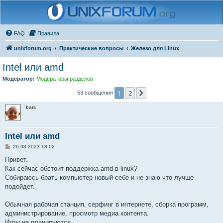
FAQ
Правила
unixforum.org
Практические вопросы
Железо для Linux
Intel или amd
Модератор:
Модераторы разделов
1
2
След.
53 сообщения
bars
Intel или amd
С
26.03.2023 18:02
о
о
Привет.
б
Как сейчас обстоит поддержка amd в linux?
щ
е
Собираюсь брать компьютер новый себе и не знаю что лучше
н
подойдет.
и
е
Обычная рабочая станция, серфинг в интернете, сборка программ,
администрирование, просмотр медиа контента.
Игры не планируются.