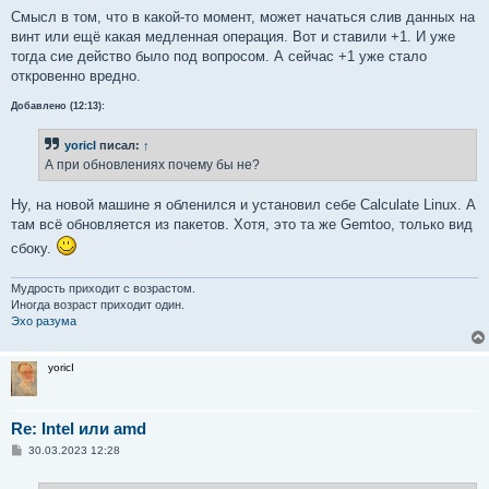
и
е
Смысл в том, что в какой-то момент, может начаться слив данных на
винт или ещё какая медленная операция. Вот и ставили +1. И уже
тогда сие действо было под вопросом. А сейчас +1 уже стало
откровенно вредно.
Добавлено (12:13):
yoricI
писал:
↑
А при обновлениях почему бы не?
Ну, на новой машине я обленился и установил себе Calculate Linux. А
там всё обновляется из пакетов. Хотя, это та же Gemtoo, только вид
сбоку.
Мудрость приходит с возрастом.
Иногда возраст приходит один.
Эхо разума
yoricI
Re: Intel или amd
С
30.03.2023 12:28
о
о
б