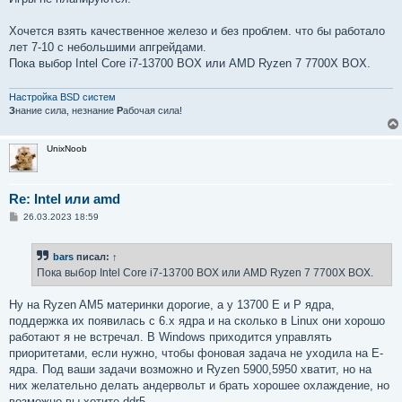
Хочется взять качественное железо и без проблем. что бы работало
лет 7-10 с небольшими апгрейдами.
Пока выбор Intel Core i7-13700 BOX или AMD Ryzen 7 7700X BOX.
Настройка BSD систем
З
нание сила, незнание
Р
абочая сила!
UnixNoob
Re: Intel или amd
С
26.03.2023 18:59
о
о
б
bars
писал:
↑
щ
е
Пока выбор Intel Core i7-13700 BOX или AMD Ryzen 7 7700X BOX.
н
и
е
Ну на Ryzen AM5 материнки дорогие, а у 13700 E и P ядра,
поддержка их появилась с 6.x ядра и на сколько в Linux они хорошо
работают я не встречал. В Windows приходится управлять
приоритетами, если нужно, чтобы фоновая задача не уходила на E-
ядра. Под ваши задачи возможно и Ryzen 5900,5950 хватит, но на
них желательно делать андервольт и брать хорошее охлаждение, но
возможно вы хотите ddr5.