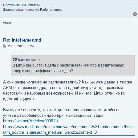
н
и
Настройка BSD систем
е
З
нание сила, незнание
Р
абочая сила!
Aliech
Re: Intel или amd
С
28.03.2023 07:24
о
о
б
bars
писал:
↑
щ
е
В Linux как обстоит дела с распознаванием производительных
н
ядер и энергоэффективных ядер?
и
е
А они разве когда-то не распознавались? Как бы уже давно в тех же
ARM есть разные ядра, в составе одной микрухи то, с разными
частотами и наборами возможностей. И ничего, Linux отлично их
идентифицирует.
Вы лучше спросите, как там дела с планировщиком, чтобы он
учитывал особенности ядер при "намазывании" задач.
https://lwn.net/Articles/909611/
https://www.reddit.com/r/linuxhardware/comments/s31zba/comment/hsiman
utm_source=share&utm_medium=web2x&context=3