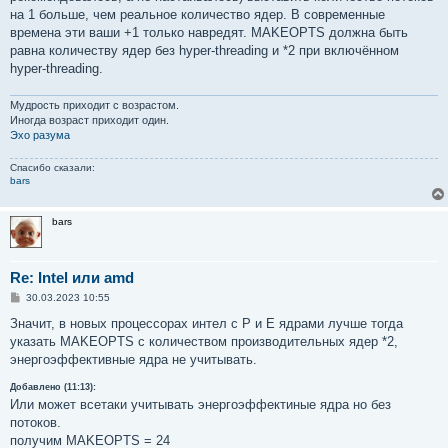
е
на 1 больше, чем реальное количество ядер. В современные
времена эти ваши +1 только навредят. MAKEOPTS должна быть
равна количеству ядер без hyper-threading и *2 при включённом
hyper-threading.
Мудрость приходит с возрастом.
Иногда возраст приходит один.
Эхо разума
Спасибо сказали:
bars
bars
Re: Intel или amd
С
30.03.2023 10:55
о
о
Значит, в новых процессорах интел с P и Е ядрами лучше тогда
б
указать MAKEOPTS с количеством производительных ядер *2,
щ
е
энергоэффективные ядра не учитывать.
н
и
Добавлено (11:13):
е
Или может всетаки учитывать энергоэффектиные ядра но без
потоков.
получим MAKEOPTS = 24