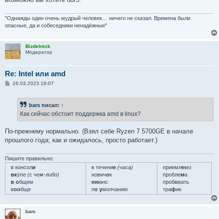
"Однажды один очень мудрый человек… ничего не сказал. Времена были
опасные, да и собеседники ненадёжные"
Bizdelnick
Модератор
Re: Intel или amd
С
26.03.2023 19:07
о
о
б
bars
писал:
↑
щ
е
Как сейчас обстоит поддержка amd в linux?
н
и
е
По-прежнему нормально. (Взял себе Ryzen 7 5700GE в начале
прошлого года; как и ожидалось, просто работает.)
Пишите правильно:
в консол
и
в течени
е
(часа)
приемл
е
мо
вк
у́пе
(с чем-либо)
нович
о
к
пробле
м
а
в о
бщем
ню
анс
проб
о
вать
в
оо
бще
п
о у
молчанию
тра
ф
ик
bars