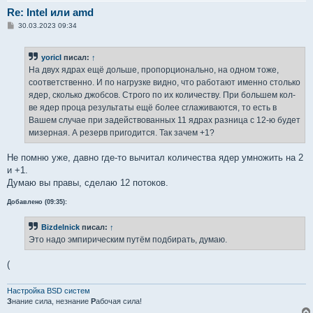
Re: Intel или amd
С
30.03.2023 09:34
о
о
б
yoricI
писал:
↑
щ
е
На двух ядрах ещё дольше, пропорционально, на одном тоже,
н
соответственно. И по нагрузке видно, что работают именно столько
и
е
ядер, сколько джобсов. Строго по их количеству. При большем кол-
ве ядер проца результаты ещё более сглаживаются, то есть в
Вашем случае при задействованных 11 ядрах разница с 12-ю будет
мизерная. А резерв пригодится. Так зачем +1?
Не помню уже, давно где-то вычитал количества ядер умножить на 2
и +1.
Думаю вы правы, сделаю 12 потоков.
Добавлено (09:35):
Bizdelnick
писал:
↑
Это надо эмпирическим путём подбирать, думаю.
(
Настройка BSD систем
З
нание сила, незнание
Р
абочая сила!