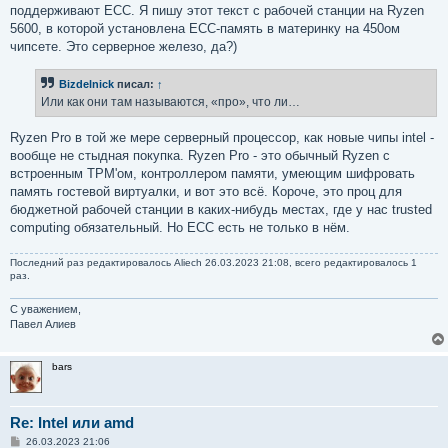
поддерживают ECC. Я пишу этот текст с рабочей станции на Ryzen
5600, в которой установлена ECC-память в материнку на 450ом
чипсете. Это серверное железо, да?)
Bizdelnick
писал:
↑
Или как они там называются, «про», что ли…
Ryzen Pro в той же мере серверный процессор, как новые чипы intel -
вообще не стыдная покупка. Ryzen Pro - это обычный Ryzen с
встроенным TPM'ом, контроллером памяти, умеющим шифровать
память гостевой виртуалки, и вот это всё. Короче, это проц для
бюджетной рабочей станции в каких-нибудь местах, где у нас trusted
computing обязательный. Но ECC есть не только в нём.
Последний раз редактировалось
Aliech
26.03.2023 21:08, всего редактировалось 1
раз.
С уважением,
Павел Алиев
bars
Re: Intel или amd
С
26.03.2023 21:06