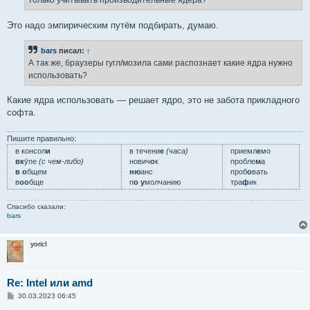
только учитывать производительные ядера?
и
е
Это надо эмпирическим путём подбирать, думаю.
bars
писал:
↑
А так же, браузеры гугл/мозила сами распознает какие ядра нужно
использовать?
Какие ядра использовать — решает ядро, это не забота прикладного
софта.
Пишите правильно:
в консол
и
в течени
е
(часа)
приемл
е
мо
вк
у́пе
(с чем-либо)
нович
о
к
пробле
м
а
в о
бщем
ню
анс
проб
о
вать
в
оо
бще
п
о у
молчанию
тра
ф
ик
Спасибо сказали:
bars
yoricI
Re: Intel или amd
С
30.03.2023 06:45
о