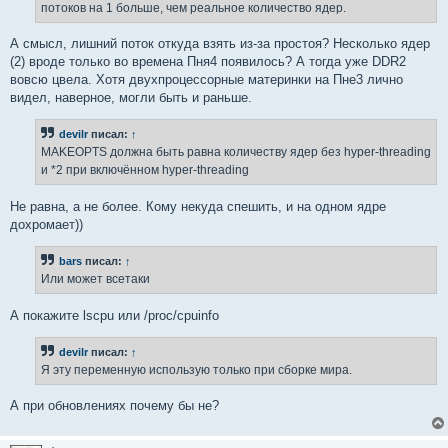
потоков на 1 больше, чем реальное количество ядер.
А смысл, лишний поток откуда взять из-за простоя? Несколько ядер
(2) вроде только во времена Пня4 появилось? А тогда уже DDR2
вовсю цвела. Хотя двухпроцессорные материнки на Пне3 лично
видел, наверное, могли быть и раньше.
devilr
писал:
↑
MAKEOPTS должна быть равна количеству ядер без hyper-threading
и *2 при включённом hyper-threading
Не равна, а не более. Кому некуда спешить, и на одном ядре
дохромает))
bars
писал:
↑
Или может всетаки
А покажите lscpu или /proc/cpuinfo
devilr
писал:
↑
Я эту переменную использую только при сборке мира.
А при обновлениях почему бы не?