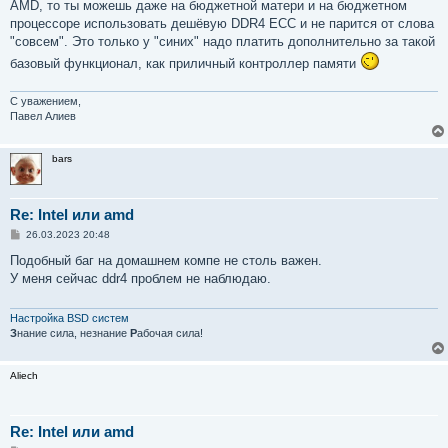
AMD, то ты можешь даже на бюджетной матери и на бюджетном
процессоре использовать дешёвую DDR4 ECC и не парится от слова
"совсем". Это только у "синих" надо платить дополнительно за такой
базовый функционал, как приличный контроллер памяти
С уважением,
Павел Алиев
bars
Re: Intel или amd
С
26.03.2023 20:48
о
о
Подобный баг на домашнем компе не столь важен.
б
У меня сейчас ddr4 проблем не наблюдаю.
щ
е
н
и
Настройка BSD систем
е
З
нание сила, незнание
Р
абочая сила!
Aliech
Re: Intel или amd