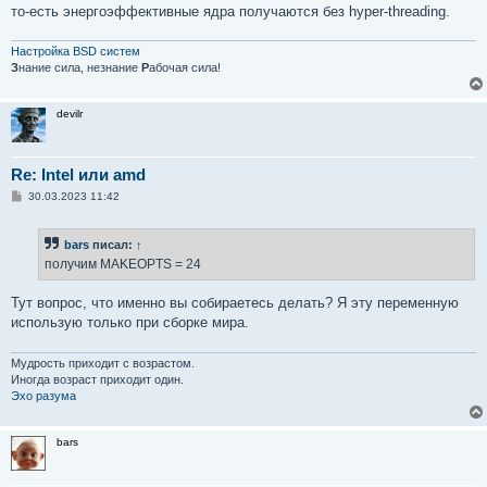
то-есть энергоэффективные ядра получаются без hyper-threading.
Настройка BSD систем
З
нание сила, незнание
Р
абочая сила!
devilr
Re: Intel или amd
С
30.03.2023 11:42
о
о
б
bars
писал:
↑
щ
е
получим MAKEOPTS = 24
н
и
е
Тут вопрос, что именно вы собираетесь делать? Я эту переменную
использую только при сборке мира.
Мудрость приходит с возрастом.
Иногда возраст приходит один.
Эхо разума
bars