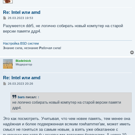
Re: Intel или amd
С
26.03.2023 19:53
о
о
Разумеется ddr5, не логично собирать новый компутер на старой
б
версии памяти ддр4.
щ
е
н
и
Настройка BSD систем
е
З
нание сила, незнание
Р
абочая сила!
Bizdelnick
Модератор
Re: Intel или amd
С
26.03.2023 20:26
о
о
б
bars
писал:
↑
щ
е
не логично собирать новый компутер на старой версии памяти
н
ддр4.
и
е
Это как посмотреть. Учитывая, что чем новее память, тем менее она
надёжная и более подверженная всяким rowhammer'ам, может иметь
смысл не гоняться за самым новым, а взять уже обкатанное с
вылеченными хотя бы основными детскими болячками. А через 10