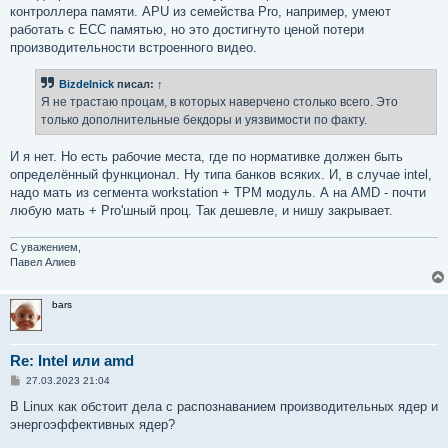
контроллера памяти. APU из семейства Pro, например, умеют
работать с ECC памятью, но это достигнуто ценой потери
производительности встроенного видео.
Bizdelnick
писал:
↑
Я не трастаю процам, в которых наверчено столько всего. Это
только дополнительные бекдоры и уязвимости по факту.
И я нет. Но есть рабочие места, где по нормативке должен быть
определённый функционал. Ну типа банков всяких. И, в случае intel,
надо мать из сегмента workstation + TPM модуль. А на AMD - почти
любую мать + Pro'шный проц. Так дешевле, и нишу закрывает.
С уважением,
Павел Алиев
bars
Re: Intel или amd
С
27.03.2023 21:04
о
о
В Linux как обстоит дела с распознаванием производительных ядер и
б
энергоэффективных ядер?
щ
е