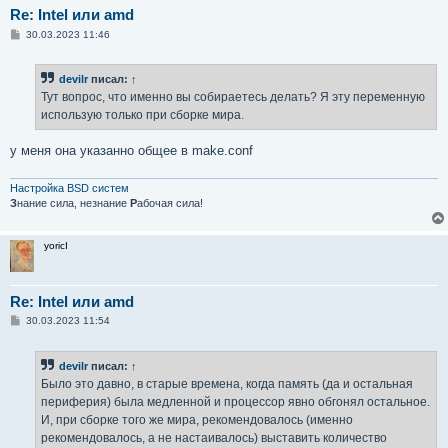
Re: Intel или amd
С
30.03.2023 11:46
о
о
б
devilr
писал:
↑
щ
е
Тут вопрос, что именно вы собираетесь делать? Я эту переменную
н
использую только при сборке мира.
и
е
у меня она указанно общее в make.conf
Настройка BSD систем
З
нание сила, незнание
Р
абочая сила!
yoricI
Re: Intel или amd
С
30.03.2023 11:54
о
о
б
devilr
писал:
↑
щ
е
Было это давно, в старые времена, когда память (да и остальная
н
периферия) была медленной и процессор явно обгонял остальное.
и
е
И, при сборке того же мира, рекомендовалось (именно
рекомендовалось, а не настаивалось) выставить количество