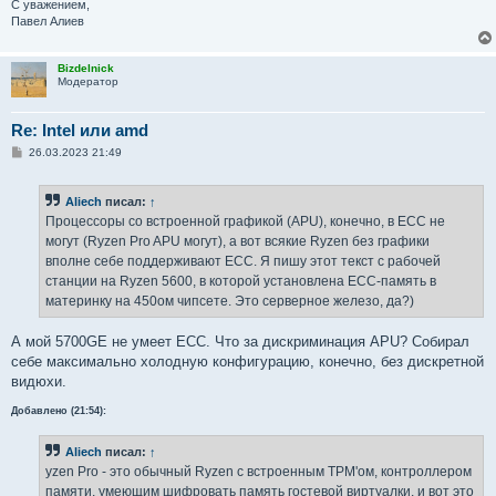
С уважением,
Павел Алиев
Bizdelnick
Модератор
Re: Intel или amd
С
26.03.2023 21:49
о
о
б
Aliech
писал:
↑
щ
е
Процессоры со встроенной графикой (APU), конечно, в ECC не
н
могут (Ryzen Pro APU могут), а вот всякие Ryzen без графики
и
е
вполне себе поддерживают ECC. Я пишу этот текст с рабочей
станции на Ryzen 5600, в которой установлена ECC-память в
материнку на 450ом чипсете. Это серверное железо, да?)
А мой 5700GE не умеет ECC. Что за дискриминация APU? Собирал
себе максимально холодную конфигурацию, конечно, без дискретной
видюхи.
Добавлено (21:54):
Aliech
писал:
↑
yzen Pro - это обычный Ryzen с встроенным TPM'ом, контроллером
памяти, умеющим шифровать память гостевой виртуалки, и вот это