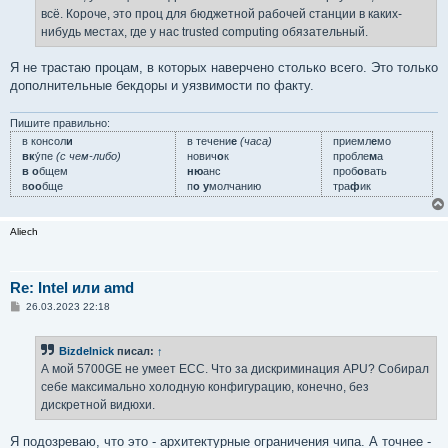
всё. Короче, это проц для бюджетной рабочей станции в каких-
нибудь местах, где у нас trusted computing обязательный.
Я не трастаю процам, в которых наверчено столько всего. Это только
дополнительные бекдоры и уязвимости по факту.
Пишите правильно:
в консол
и
в течени
е
(часа)
приемл
е
мо
вк
у́пе
(с чем-либо)
нович
о
к
пробле
м
а
в о
бщем
ню
анс
проб
о
вать
в
оо
бще
п
о у
молчанию
тра
ф
ик
Aliech
Re: Intel или amd
С
26.03.2023 22:18
о
о
б
Bizdelnick
писал:
↑
щ
е
А мой 5700GE не умеет ECC. Что за дискриминация APU? Собирал
н
себе максимально холодную конфигурацию, конечно, без
и
е
дискретной видюхи.
Я подозреваю, что это - архитектурные ограничения чипа. А точнее -