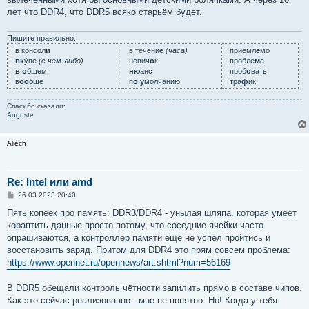
лет что DDR4, что DDR5 всяко старьём будет.
Пишите правильно:
в консол
и
в течени
е
(часа)
приемл
е
мо
вк
у́пе
(с чем-либо)
нович
о
к
пробле
м
а
в о
бщем
ню
анс
проб
о
вать
в
оо
бще
п
о у
молчанию
тра
ф
ик
Спасибо сказали:
Auguste
Aliech
Re: Intel или amd
С
26.03.2023 20:40
о
о
Пять копеек про память: DDR3/DDR4 - унылая шляпа, которая умеет
б
кораптить данные просто потому, что соседние ячейки часто
щ
е
опрашиваются, а контроллер памяти ещё не успел пройтись и
н
восстановить заряд. Притом для DDR4 это прям совсем проблема:
и
е
https://www.opennet.ru/opennews/art.shtml?num=56169
В DDR5 обещали контроль чётности запилить прямо в составе чипов.
Как это сейчас реализованно - мне не понятно. Но! Когда у тебя