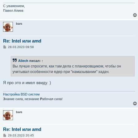
С уважением,
Павел Алиев
bars
Re: Intel или amd
С
28.03.2023 09:58
о
о
б
Aliech
писал:
↑
щ
е
Вы лучше спросите, как там дела с планировщиком, чтобы он
н
учитывал особенности ядер при "намазывании" задач.
и
е
Я про это и имел ввиду. )
Настройка BSD систем
З
нание сила, незнание
Р
абочая сила!
bars
Re: Intel или amd
С
29.03.2023 20:45