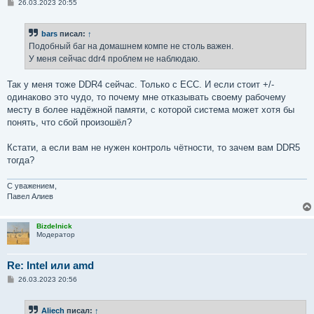
С
26.03.2023 20:55
о
о
б
bars
писал:
↑
щ
е
Подобный баг на домашнем компе не столь важен.
н
У меня сейчас ddr4 проблем не наблюдаю.
и
е
Так у меня тоже DDR4 сейчас. Только с ECC. И если стоит +/-
одинаково это чудо, то почему мне отказывать своему рабочему
месту в более надёжной памяти, с которой система может хотя бы
понять, что сбой произошёл?
Кстати, а если вам не нужен контроль чётности, то зачем вам DDR5
тогда?
С уважением,
Павел Алиев
Bizdelnick
Модератор
Re: Intel или amd
С
26.03.2023 20:56
о
о
б
Aliech
писал:
↑
щ