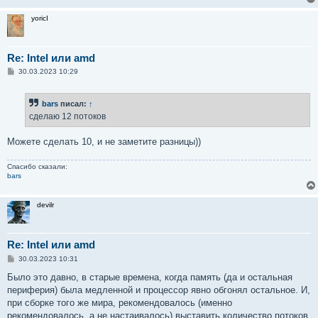
yoricI
Re: Intel или amd
С
30.03.2023 10:29
о
о
б
bars
писал:
↑
щ
е
сделаю 12 потоков
н
и
е
Можете сделать 10, и не заметите разницы))
Спасибо сказали:
bars
devilr
Re: Intel или amd
С
30.03.2023 10:31
о
о
Было это давно, в старые времена, когда память (да и остальная
б
периферия) была медленной и процессор явно обгонял остальное. И,
щ
е
при сборке того же мира, рекомендовалось (именно
н
рекомендовалось, а не настаивалось) выставить количество потоков
и