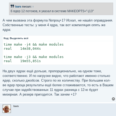
о
б
bars
писал:
↑
щ
е
6 ядер 12 потоков, я указал в системе MAKEOPTS="-j13"
н
и
е
А чем вызвана эта формула №проц+1? Искал, не нашёл оправдания.
Собственные тесты: у меня 4 ядра, так вот компиляция опять же
ядра:
Код:
Выделить всё
time make -j4 && make modules

real    14m38,044s

time make -j3 && make modules

real    19m55,851s
На двух ядрах ещё дольше, пропорционально, на одном тоже,
соответственно. И по нагрузке видно, что работают именно столько
ядер, сколько джобсов. Строго по их количеству. При большем кол-
ве ядер проца результаты ещё более сглаживаются, то есть в Вашем
случае при задействованных 11 ядрах разница с 12-ю будет
мизерная. А резерв пригодится. Так зачем +1?
bars