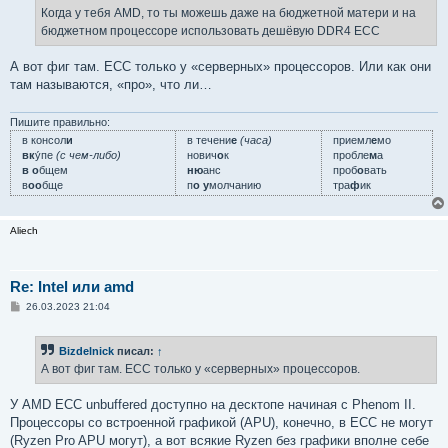
е
Когда у тебя AMD, то ты можешь даже на бюджетной матери и на
н
бюджетном процессоре использовать дешёвую DDR4 ECC
и
е
А вот фиг там. ECC только у «серверных» процессоров. Или как они
там называются, «про», что ли…
Пишите правильно:
в консол
и
в течени
е
(часа)
приемл
е
мо
вк
у́пе
(с чем-либо)
нович
о
к
пробле
м
а
в о
бщем
ню
анс
проб
о
вать
в
оо
бще
п
о у
молчанию
тра
ф
ик
Aliech
Re: Intel или amd
С
26.03.2023 21:04
о
о
б
Bizdelnick
писал:
↑
щ
е
А вот фиг там. ECC только у «серверных» процессоров.
н
и
е
У AMD ECC unbuffered доступно на десктопе начиная с Phenom II.
Процессоры со встроенной графикой (APU), конечно, в ECC не могут
(Ryzen Pro APU могут), а вот всякие Ryzen без графики вполне себе