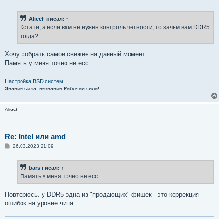
о
о
б
Aliech
писал:
↑
щ
е
Кстати, а если вам не нужен контроль чётности, то зачем вам DDR5
н
тогда?
и
е
Хочу собрать самое свежее на данный момент.
Память у меня точно не ecc.
Настройка BSD систем
З
нание сила, незнание
Р
абочая сила!
Aliech
Re: Intel или amd
С
26.03.2023 21:09
о
о
б
bars
писал:
↑
щ
е
Память у меня точно не ecc.
н
и
е
Повторюсь, у DDR5 одна из "продающих" фишек - это коррекция
ошибок на уровне чипа.