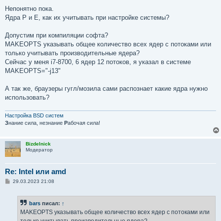
о
о
Непонятно пока.
б
Ядра P и E, как их учитывать при настройке системы?
щ
е
н
Допустим при компиляции софта?
и
е
MAKEOPTS указывать общее количество всех ядер с потоками или
только учитывать производительные ядера?
Сейчас у меня i7-8700, 6 ядер 12 потоков, я указал в системе
MAKEOPTS="-j13"
А так же, браузеры гугл/мозила сами распознает какие ядра нужно
использовать?
Настройка BSD систем
З
нание сила, незнание
Р
абочая сила!
Bizdelnick
Модератор
Re: Intel или amd
С
29.03.2023 21:08
о
о
б
bars
писал:
↑
щ
е
MAKEOPTS указывать общее количество всех ядер с потоками или
н