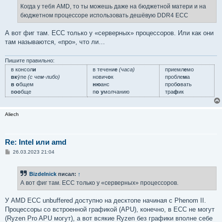
е
Когда у тебя AMD, то ты можешь даже на бюджетной матери и на
н
бюджетном процессоре использовать дешёвую DDR4 ECC
и
е
А вот фиг там. ECC только у «серверных» процессоров. Или как они
там называются, «про», что ли…
Пишите правильно:
в консол
и
в течени
е
(часа)
приемл
е
мо
вк
у́пе
(с чем-либо)
нович
о
к
пробле
м
а
в о
бщем
ню
анс
проб
о
вать
в
оо
бще
п
о у
молчанию
тра
ф
ик
Aliech
Re: Intel или amd
С
26.03.2023 21:04
о
о
б
Bizdelnick
писал:
↑
щ
е
А вот фиг там. ECC только у «серверных» процессоров.
н
и
е
У AMD ECC unbuffered доступно на десктопе начиная с Phenom II.
Процессоры со встроенной графикой (APU), конечно, в ECC не могут
(Ryzen Pro APU могут), а вот всякие Ryzen без графики вполне себе