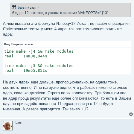
о
б
bars
писал:
↑
щ
е
6 ядер 12 потоков, я указал в системе MAKEOPTS="-j13"
н
и
е
А чем вызвана эта формула №проц+1? Искал, не нашёл оправдания.
Собственные тесты: у меня 4 ядра, так вот компиляция опять же
ядра:
Код:
Выделить всё
time make -j4 && make modules

real    14m38,044s

time make -j3 && make modules

real    19m55,851s
На двух ядрах ещё дольше, пропорционально, на одном тоже,
соответственно. И по нагрузке видно, что работают именно столько
ядер, сколько джобсов. Строго по их количеству. При большем кол-
ве ядер проца результаты ещё более сглаживаются, то есть в Вашем
случае при задействованных 11 ядрах разница с 12-ю будет
мизерная. А резерв пригодится. Так зачем +1?
bars