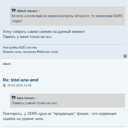
о
о
б
Aliech
писал:
↑
щ
е
Кстати, а если вам не нужен контроль чётности, то зачем вам DDR5
н
тогда?
и
е
Хочу собрать самое свежее на данный момент.
Память у меня точно не ecc.
Настройка BSD систем
З
нание сила, незнание
Р
абочая сила!
Aliech
Re: Intel или amd
С
26.03.2023 21:09
о
о
б
bars
писал:
↑
щ
е
Память у меня точно не ecc.
н
и
е
Повторюсь, у DDR5 одна из "продающих" фишек - это коррекция
ошибок на уровне чипа.