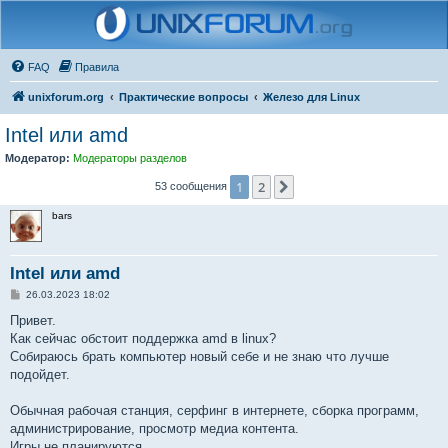
FAQ
Правила
unixforum.org
Практические вопросы
Железо для Linux
Intel или amd
Модератор:
Модераторы разделов
1
2
След.
53 сообщения
bars
Intel или amd
С
26.03.2023 18:02
о
о
Привет.
б
Как сейчас обстоит поддержка amd в linux?
щ
е
Собираюсь брать компьютер новый себе и не знаю что лучше
н
подойдет.
и
е
Обычная рабочая станция, серфинг в интернете, сборка программ,
администрирование, просмотр медиа контента.
Игры не планируются.