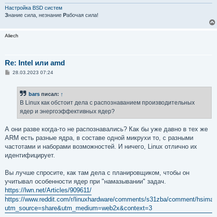
н
и
Настройка BSD систем
е
З
нание сила, незнание
Р
абочая сила!
Aliech
Re: Intel или amd
С
28.03.2023 07:24
о
о
б
bars
писал:
↑
щ
е
В Linux как обстоит дела с распознаванием производительных
н
ядер и энергоэффективных ядер?
и
е
А они разве когда-то не распознавались? Как бы уже давно в тех же
ARM есть разные ядра, в составе одной микрухи то, с разными
частотами и наборами возможностей. И ничего, Linux отлично их
идентифицирует.
Вы лучше спросите, как там дела с планировщиком, чтобы он
учитывал особенности ядер при "намазывании" задач.
https://lwn.net/Articles/909611/
https://www.reddit.com/r/linuxhardware/comments/s31zba/comment/hsiman
utm_source=share&utm_medium=web2x&context=3