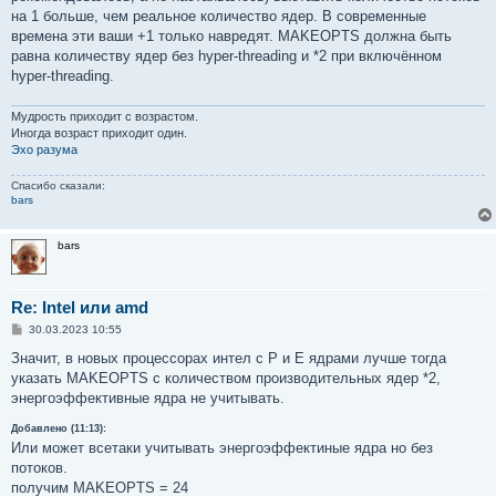
е
на 1 больше, чем реальное количество ядер. В современные
времена эти ваши +1 только навредят. MAKEOPTS должна быть
равна количеству ядер без hyper-threading и *2 при включённом
hyper-threading.
Мудрость приходит с возрастом.
Иногда возраст приходит один.
Эхо разума
Спасибо сказали:
bars
bars
Re: Intel или amd
С
30.03.2023 10:55
о
о
Значит, в новых процессорах интел с P и Е ядрами лучше тогда
б
указать MAKEOPTS с количеством производительных ядер *2,
щ
е
энергоэффективные ядра не учитывать.
н
и
Добавлено (11:13):
е
Или может всетаки учитывать энергоэффектиные ядра но без
потоков.
получим MAKEOPTS = 24