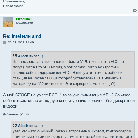
С уважением,
Павел Алиев
Bizdelnick
Модератор
Re: Intel или amd
С
26.03.2023 21:49
о
о
б
Aliech
писал:
↑
щ
е
Процессоры со встроенной графикой (APU), конечно, в ECC не
н
могут (Ryzen Pro APU могут), а вот всякие Ryzen без графики
и
е
вполне себе поддерживают ECC. Я пишу этот текст с рабочей
станции на Ryzen 5600, в которой установлена ECC-память в
материнку на 450ом чипсете. Это серверное железо, да?)
А мой 5700GE не умеет ECC. Что за дискриминация APU? Собирал
себе максимально холодную конфигурацию, конечно, без дискретной
видюхи.
Добавлено (21:54):
Aliech
писал:
↑
yzen Pro - это обычный Ryzen с встроенным TPM'ом, контроллером
памяти, умеющим шифровать память гостевой виртуалки, и вот это