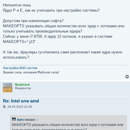
о
о
Непонятно пока.
б
Ядра P и E, как их учитывать при настройке системы?
щ
е
н
Допустим при компиляции софта?
и
е
MAKEOPTS указывать общее количество всех ядер с потоками или
только учитывать производительные ядера?
Сейчас у меня i7-8700, 6 ядер 12 потоков, я указал в системе
MAKEOPTS="-j13"
А так же, браузеры гугл/мозила сами распознает какие ядра нужно
использовать?
Настройка BSD систем
З
нание сила, незнание
Р
абочая сила!
Bizdelnick
Модератор
Re: Intel или amd
С
29.03.2023 21:08
о
о
б
bars
писал:
↑
щ
е
MAKEOPTS указывать общее количество всех ядер с потоками или
н