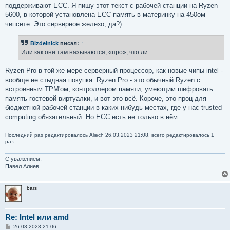
поддерживают ECC. Я пишу этот текст с рабочей станции на Ryzen
5600, в которой установлена ECC-память в материнку на 450ом
чипсете. Это серверное железо, да?)
Bizdelnick
писал:
↑
Или как они там называются, «про», что ли…
Ryzen Pro в той же мере серверный процессор, как новые чипы intel -
вообще не стыдная покупка. Ryzen Pro - это обычный Ryzen с
встроенным TPM'ом, контроллером памяти, умеющим шифровать
память гостевой виртуалки, и вот это всё. Короче, это проц для
бюджетной рабочей станции в каких-нибудь местах, где у нас trusted
computing обязательный. Но ECC есть не только в нём.
Последний раз редактировалось
Aliech
26.03.2023 21:08, всего редактировалось 1
раз.
С уважением,
Павел Алиев
bars
Re: Intel или amd
С
26.03.2023 21:06