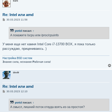
bars
Re: Intel или amd
С
30.03.2023 11:56
о
о
б
yoricI
писал:
↑
щ
е
А покажите lscpu или /proc/cpuinfo
н
и
е
У меня еще нет камня Intel Core i7-13700 BOX, я пока только
рассуждаю, прицениваюсь. )
Настройка BSD систем
З
нание сила, незнание
Р
абочая сила!
devilr
Re: Intel или amd
С
30.03.2023 12:10
о
о
б
yoricI
писал:
↑
щ
е
А смысл, лишний поток откуда взять из-за простоя?
н