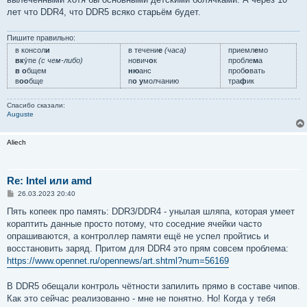
лет что DDR4, что DDR5 всяко старьём будет.
Пишите правильно:
в консол
и
в течени
е
(часа)
приемл
е
мо
вк
у́пе
(с чем-либо)
нович
о
к
пробле
м
а
в о
бщем
ню
анс
проб
о
вать
в
оо
бще
п
о у
молчанию
тра
ф
ик
Спасибо сказали:
Auguste
Aliech
Re: Intel или amd
С
26.03.2023 20:40
о
о
Пять копеек про память: DDR3/DDR4 - унылая шляпа, которая умеет
б
кораптить данные просто потому, что соседние ячейки часто
щ
е
опрашиваются, а контроллер памяти ещё не успел пройтись и
н
восстановить заряд. Притом для DDR4 это прям совсем проблема:
и
е
https://www.opennet.ru/opennews/art.shtml?num=56169
В DDR5 обещали контроль чётности запилить прямо в составе чипов.
Как это сейчас реализованно - мне не понятно. Но! Когда у тебя