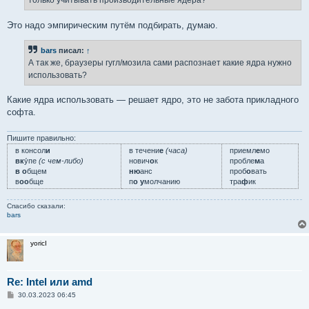
только учитывать производительные ядера?
и
е
Это надо эмпирическим путём подбирать, думаю.
bars
писал:
↑
А так же, браузеры гугл/мозила сами распознает какие ядра нужно
использовать?
Какие ядра использовать — решает ядро, это не забота прикладного
софта.
Пишите правильно:
в консол
и
в течени
е
(часа)
приемл
е
мо
вк
у́пе
(с чем-либо)
нович
о
к
пробле
м
а
в о
бщем
ню
анс
проб
о
вать
в
оо
бще
п
о у
молчанию
тра
ф
ик
Спасибо сказали:
bars
yoricI
Re: Intel или amd
С
30.03.2023 06:45
о