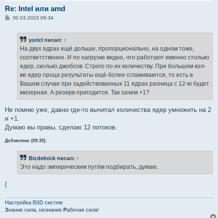
Re: Intel или amd
С
30.03.2023 09:34
о
о
б
yoricI
писал:
↑
щ
е
На двух ядрах ещё дольше, пропорционально, на одном тоже,
н
соответственно. И по нагрузке видно, что работают именно столько
и
е
ядер, сколько джобсов. Строго по их количеству. При большем кол-
ве ядер проца результаты ещё более сглаживаются, то есть в
Вашем случае при задействованных 11 ядрах разница с 12-ю будет
мизерная. А резерв пригодится. Так зачем +1?
Не помню уже, давно где-то вычитал количества ядер умножить на 2
и +1.
Думаю вы правы, сделаю 12 потоков.
Добавлено (09:35):
Bizdelnick
писал:
↑
Это надо эмпирическим путём подбирать, думаю.
(
Настройка BSD систем
З
нание сила, незнание
Р
абочая сила!