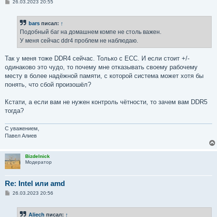
С
26.03.2023 20:55
о
о
б
bars
писал:
↑
щ
е
Подобный баг на домашнем компе не столь важен.
н
У меня сейчас ddr4 проблем не наблюдаю.
и
е
Так у меня тоже DDR4 сейчас. Только с ECC. И если стоит +/-
одинаково это чудо, то почему мне отказывать своему рабочему
месту в более надёжной памяти, с которой система может хотя бы
понять, что сбой произошёл?
Кстати, а если вам не нужен контроль чётности, то зачем вам DDR5
тогда?
С уважением,
Павел Алиев
Bizdelnick
Модератор
Re: Intel или amd
С
26.03.2023 20:56
о
о
б
Aliech
писал:
↑
щ