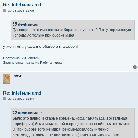
Re: Intel или amd
С
30.03.2023 11:46
о
о
б
devilr
писал:
↑
щ
е
Тут вопрос, что именно вы собираетесь делать? Я эту переменную
н
использую только при сборке мира.
и
е
у меня она указанно общее в make.conf
Настройка BSD систем
З
нание сила, незнание
Р
абочая сила!
yoricI
Re: Intel или amd
С
30.03.2023 11:54
о
о
б
devilr
писал:
↑
щ
е
Было это давно, в старые времена, когда память (да и остальная
н
периферия) была медленной и процессор явно обгонял остальное.
и
е
И, при сборке того же мира, рекомендовалось (именно
рекомендовалось, а не настаивалось) выставить количество