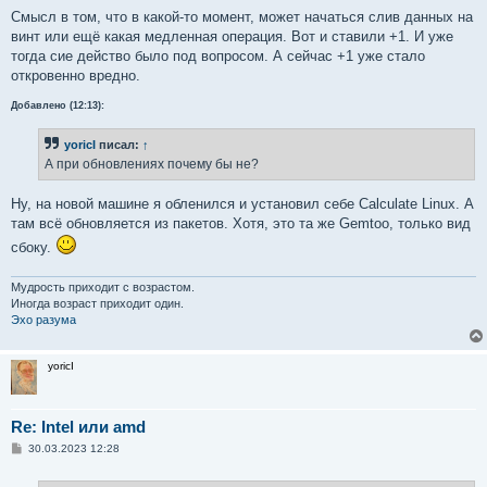
и
е
Смысл в том, что в какой-то момент, может начаться слив данных на
винт или ещё какая медленная операция. Вот и ставили +1. И уже
тогда сие действо было под вопросом. А сейчас +1 уже стало
откровенно вредно.
Добавлено (12:13):
yoricI
писал:
↑
А при обновлениях почему бы не?
Ну, на новой машине я обленился и установил себе Calculate Linux. А
там всё обновляется из пакетов. Хотя, это та же Gemtoo, только вид
сбоку.
Мудрость приходит с возрастом.
Иногда возраст приходит один.
Эхо разума
yoricI
Re: Intel или amd
С
30.03.2023 12:28
о
о
б