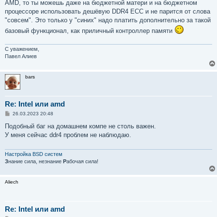
AMD, то ты можешь даже на бюджетной матери и на бюджетном
процессоре использовать дешёвую DDR4 ECC и не парится от слова
"совсем". Это только у "синих" надо платить дополнительно за такой
базовый функционал, как приличный контроллер памяти
С уважением,
Павел Алиев
bars
Re: Intel или amd
С
26.03.2023 20:48
о
о
Подобный баг на домашнем компе не столь важен.
б
У меня сейчас ddr4 проблем не наблюдаю.
щ
е
н
и
Настройка BSD систем
е
З
нание сила, незнание
Р
абочая сила!
Aliech
Re: Intel или amd