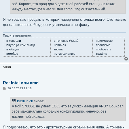
всё. Короче, это проц для бюджетной рабочей станции в каких-
нибудь местах, где у нас trusted computing обязательный.
Я не трастаю процам, в которых наверчено столько всего. Это только
дополнительные бекдоры и уязвимости по факту.
Пишите правильно:
в консол
и
в течени
е
(часа)
приемл
е
мо
вк
у́пе
(с чем-либо)
нович
о
к
пробле
м
а
в о
бщем
ню
анс
проб
о
вать
в
оо
бще
п
о у
молчанию
тра
ф
ик
Aliech
Re: Intel или amd
С
26.03.2023 22:18
о
о
б
Bizdelnick
писал:
↑
щ
е
А мой 5700GE не умеет ECC. Что за дискриминация APU? Собирал
н
себе максимально холодную конфигурацию, конечно, без
и
е
дискретной видюхи.
Я подозреваю, что это - архитектурные ограничения чипа. А точнее -