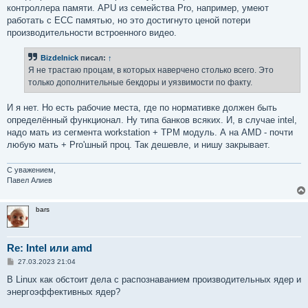
контроллера памяти. APU из семейства Pro, например, умеют
работать с ECC памятью, но это достигнуто ценой потери
производительности встроенного видео.
Bizdelnick
писал:
↑
Я не трастаю процам, в которых наверчено столько всего. Это
только дополнительные бекдоры и уязвимости по факту.
И я нет. Но есть рабочие места, где по нормативке должен быть
определённый функционал. Ну типа банков всяких. И, в случае intel,
надо мать из сегмента workstation + TPM модуль. А на AMD - почти
любую мать + Pro'шный проц. Так дешевле, и нишу закрывает.
С уважением,
Павел Алиев
bars
Re: Intel или amd
С
27.03.2023 21:04
о
о
В Linux как обстоит дела с распознаванием производительных ядер и
б
энергоэффективных ядер?
щ
е