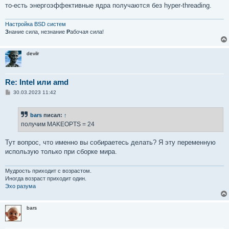
то-есть энергоэффективные ядра получаются без hyper-threading.
Настройка BSD систем
З
нание сила, незнание
Р
абочая сила!
devilr
Re: Intel или amd
С
30.03.2023 11:42
о
о
б
bars
писал:
↑
щ
е
получим MAKEOPTS = 24
н
и
е
Тут вопрос, что именно вы собираетесь делать? Я эту переменную
использую только при сборке мира.
Мудрость приходит с возрастом.
Иногда возраст приходит один.
Эхо разума
bars