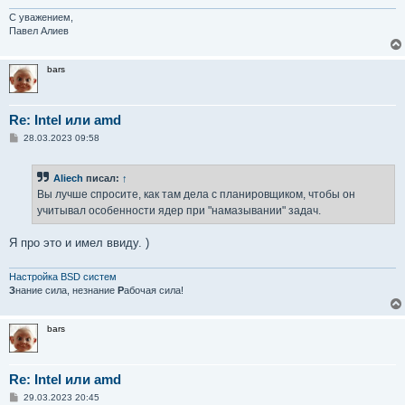
С уважением,
Павел Алиев
bars
Re: Intel или amd
С
28.03.2023 09:58
о
о
б
Aliech
писал:
↑
щ
е
Вы лучше спросите, как там дела с планировщиком, чтобы он
н
учитывал особенности ядер при "намазывании" задач.
и
е
Я про это и имел ввиду. )
Настройка BSD систем
З
нание сила, незнание
Р
абочая сила!
bars
Re: Intel или amd
С
29.03.2023 20:45