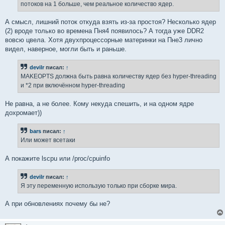
потоков на 1 больше, чем реальное количество ядер.
А смысл, лишний поток откуда взять из-за простоя? Несколько ядер
(2) вроде только во времена Пня4 появилось? А тогда уже DDR2
вовсю цвела. Хотя двухпроцессорные материнки на Пне3 лично
видел, наверное, могли быть и раньше.
devilr
писал:
↑
MAKEOPTS должна быть равна количеству ядер без hyper-threading
и *2 при включённом hyper-threading
Не равна, а не более. Кому некуда спешить, и на одном ядре
дохромает))
bars
писал:
↑
Или может всетаки
А покажите lscpu или /proc/cpuinfo
devilr
писал:
↑
Я эту переменную использую только при сборке мира.
А при обновлениях почему бы не?