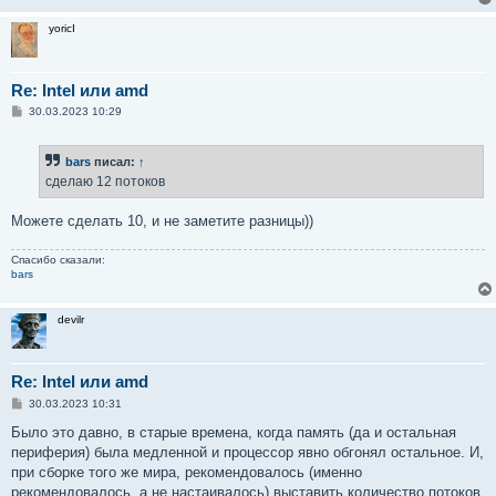
yoricI
Re: Intel или amd
С
30.03.2023 10:29
о
о
б
bars
писал:
↑
щ
е
сделаю 12 потоков
н
и
е
Можете сделать 10, и не заметите разницы))
Спасибо сказали:
bars
devilr
Re: Intel или amd
С
30.03.2023 10:31
о
о
Было это давно, в старые времена, когда память (да и остальная
б
периферия) была медленной и процессор явно обгонял остальное. И,
щ
е
при сборке того же мира, рекомендовалось (именно
н
рекомендовалось, а не настаивалось) выставить количество потоков
и