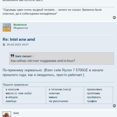
"Однажды один очень мудрый человек… ничего не сказал. Времена были
опасные, да и собеседники ненадёжные"
Bizdelnick
Модератор
Re: Intel или amd
С
26.03.2023 19:07
о
о
б
bars
писал:
↑
щ
е
Как сейчас обстоит поддержка amd в linux?
н
и
е
По-прежнему нормально. (Взял себе Ryzen 7 5700GE в начале
прошлого года; как и ожидалось, просто работает.)
Пишите правильно:
в консол
и
в течени
е
(часа)
приемл
е
мо
вк
у́пе
(с чем-либо)
нович
о
к
пробле
м
а
в о
бщем
ню
анс
проб
о
вать
в
оо
бще
п
о у
молчанию
тра
ф
ик
bars