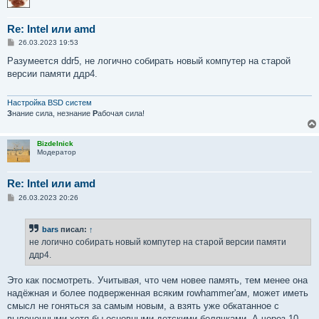
Re: Intel или amd
С
26.03.2023 19:53
о
о
Разумеется ddr5, не логично собирать новый компутер на старой
б
версии памяти ддр4.
щ
е
н
и
Настройка BSD систем
е
З
нание сила, незнание
Р
абочая сила!
Bizdelnick
Модератор
Re: Intel или amd
С
26.03.2023 20:26
о
о
б
bars
писал:
↑
щ
е
не логично собирать новый компутер на старой версии памяти
н
ддр4.
и
е
Это как посмотреть. Учитывая, что чем новее память, тем менее она
надёжная и более подверженная всяким rowhammer'ам, может иметь
смысл не гоняться за самым новым, а взять уже обкатанное с
вылеченными хотя бы основными детскими болячками. А через 10