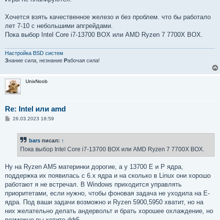
Хочется взять качественное железо и без проблем. что бы работало
лет 7-10 с небольшими апгрейдами.
Пока выбор Intel Core i7-13700 BOX или AMD Ryzen 7 7700X BOX.
Настройка BSD систем
З
нание сила, незнание
Р
абочая сила!
UnixNoob
Re: Intel или amd
С
26.03.2023 18:59
о
о
б
bars
писал:
↑
щ
е
Пока выбор Intel Core i7-13700 BOX или AMD Ryzen 7 7700X BOX.
н
и
е
Ну на Ryzen AM5 материнки дорогие, а у 13700 E и P ядра,
поддержка их появилась с 6.x ядра и на сколько в Linux они хорошо
работают я не встречал. В Windows приходится управлять
приоритетами, если нужно, чтобы фоновая задача не уходила на E-
ядра. Под ваши задачи возможно и Ryzen 5900,5950 хватит, но на
них желательно делать андервольт и брать хорошее охлаждение, но
возможно вы хотите ddr5.